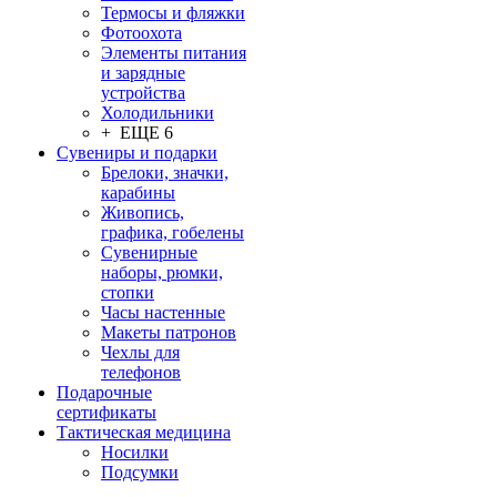
Термосы и фляжки
Фотоохота
Элементы питания
и зарядные
устройства
Холодильники
+ ЕЩЕ 6
Сувениры и подарки
Брелоки, значки,
карабины
Живопись,
графика, гобелены
Сувенирные
наборы, рюмки,
стопки
Часы настенные
Макеты патронов
Чехлы для
телефонов
Подарочные
сертификаты
Тактическая медицина
Носилки
Подсумки