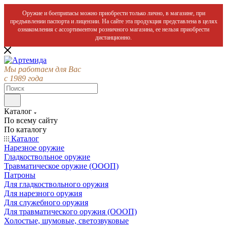
Оружие и боеприпасы можно приобрести только лично, в магазине, при
предъявлении паспорта и лицензии. На сайте эта продукция представлена в целях
ознакомления с ассортиментом розничного магазина, ее нельзя приобрести
дистанционно.
Мы работаем для Вас
с 1989 года
Каталог
По всему сайту
По каталогу
Каталог
Нарезное оружие
Гладкоствольное оружие
Травматическое оружие (ОООП)
Патроны
Для гладкоствольного оружия
Для нарезного оружия
Для служебного оружия
Для травматического оружия (ОООП)
Холостые, шумовые, светозвуковые