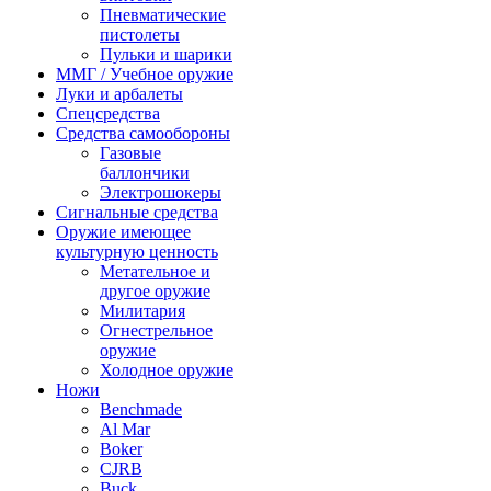
Пневматические
пистолеты
Пульки и шарики
ММГ / Учебное оружие
Луки и арбалеты
Спецсредства
Средства самообороны
Газовые
баллончики
Электрошокеры
Сигнальные средства
Оружие имеющее
культурную ценность
Метательное и
другое оружие
Милитария
Огнестрельное
оружие
Холодное оружие
Ножи
Benchmade
Al Mar
Boker
CJRB
Buck