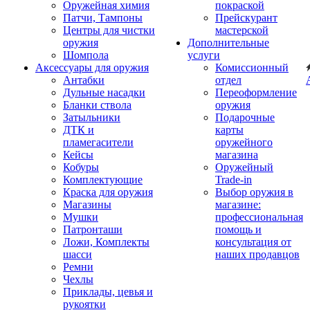
Оружейная химия
покраской
Патчи, Тампоны
Прейскурант
Центры для чистки
мастерской
оружия
Дополнительные
Шомпола
услуги
Аксессуары для оружия
Комиссионный
Антабки
отдел
Дульные насадки
Переоформление
Бланки ствола
оружия
Затыльники
Подарочные
ДТК и
карты
пламегасители
оружейного
Кейсы
магазина
Кобуры
Оружейный
Комплектующие
Trade-in
Краска для оружия
Выбор оружия в
Магазины
магазине:
Мушки
профессиональная
Патронташи
помощь и
Ложи, Комплекты
консультация от
шасси
наших продавцов
Ремни
Чехлы
Приклады, цевья и
рукоятки