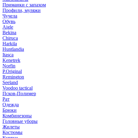
Приманки с запахом
Профили, муляжи
Чучела
Обувь
Aigle
Bekina
Chiruсa
Harkila
Huntlandia
Itasca
Kenetrek
Norfin
P.Original
Remington
Seeland
Voodoo tactical
Псков-Полимер
Рат
Одежда
Брюки
Комбинезоны
Головные уборы
Жилеты
Костюмы
Куртки