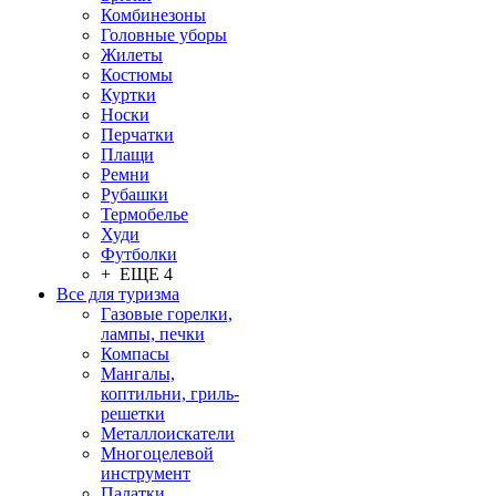
Комбинезоны
Головные уборы
Жилеты
Костюмы
Куртки
Носки
Перчатки
Плащи
Ремни
Рубашки
Термобелье
Худи
Футболки
+ ЕЩЕ 4
Все для туризма
Газовые горелки,
лампы, печки
Компасы
Мангалы,
коптильни, гриль-
решетки
Металлоискатели
Многоцелевой
инструмент
Палатки