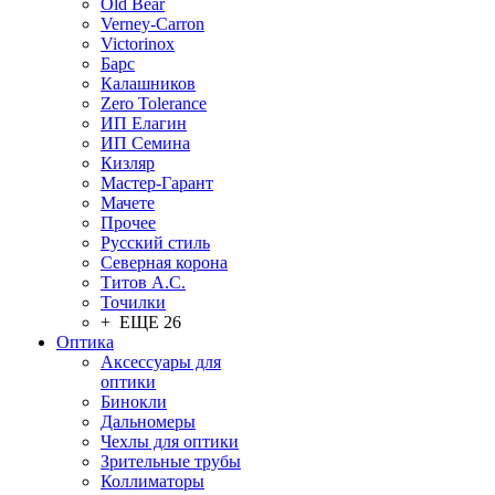
Old Bear
Verney-Carron
Victorinox
Барс
Калашников
Zero Tolerance
ИП Елагин
ИП Семина
Кизляр
Мастер-Гарант
Мачете
Прочее
Русский стиль
Северная корона
Титов А.С.
Точилки
+ ЕЩЕ 26
Оптика
Аксессуары для
оптики
Бинокли
Дальномеры
Чехлы для оптики
Зрительные трубы
Коллиматоры