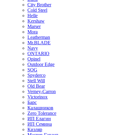
City Brother
Cold Steel
Helle
Kershaw
Marser
Mora
Leatherman
Mr.BLADE
Navy
ONTARIO
Opinel
Outdoor Edge
SOG
Spyderco
Stell Will
Old Bear
Verney-Carron
Victorinox
Барс
Калашников
Zero Tolerance
ИП Елагин
ИП Семина
Кизляр
Мастер-Гарант