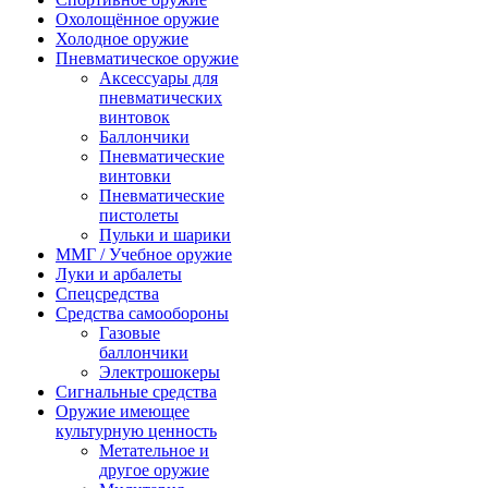
Охолощённое оружие
Холодное оружие
Пневматическое оружие
Аксессуары для
пневматических
винтовок
Баллончики
Пневматические
винтовки
Пневматические
пистолеты
Пульки и шарики
ММГ / Учебное оружие
Луки и арбалеты
Спецсредства
Средства самообороны
Газовые
баллончики
Электрошокеры
Сигнальные средства
Оружие имеющее
культурную ценность
Метательное и
другое оружие