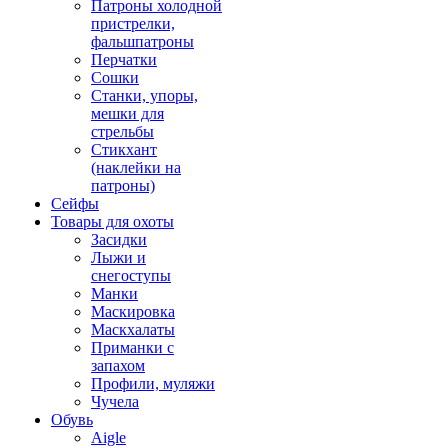
Патроны холодной
пристрелки,
фальшпатроны
Перчатки
Сошки
Станки, упоры,
мешки для
стрельбы
Стикхант
(наклейки на
патроны)
Сейфы
Товары для охоты
Засидки
Лыжи и
снегоступы
Манки
Маскировка
Маскхалаты
Приманки с
запахом
Профили, муляжи
Чучела
Обувь
Aigle