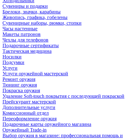
Холодильники
Сувениры и подарки
Брелоки, значки, карабины
Живопись, графика, гобелены
Сувенирные наборы, рюмки, стопки
Часы настенные
Макеты патронов
Чехлы для телефонов
Подарочные сертификаты
Тактическая медицина
Носилки
Подсумки
Услуги
Услуги оружейной мастерской
Ремонт оружия
Тюнинг оружия
Покраска оружия
Удаление Soft-touch покрытия с последующей покраской
Прейскурант мастерской
Дополнительные услуги
Комиссионный отдел
Переоформление оружия
Подарочные карты оружейного магазина
Оружейный Trade-in
Выбор оружия в магазине: профессиональная помощь и