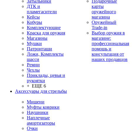
Затыльники
Подарочные
ДТК и
карты
пламегасители
оружейного
Кейсы
магазина
Кобуры
Оружейный
Комплектующие
Trade-in
Краска для оружия
Выбор оружия в
Магазины
магазине:
Мушки
профессиональная
Патронташи
помощь и
Ложи, Комплекты
консультация от
шасси
наших продавцов
Ремни
Чехлы
Приклады, цевья и
рукоятки
+ ЕЩЕ 6
Аксессуары для стрельбы
Мишени
Муфты коврики
Наушники
Наплечные
амортизаторы
Очки