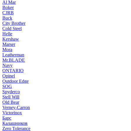
Al Mar
Boker
CJRB
Buck
City Brother
Cold Steel
Helle
Kershaw
Marser
Mora
Leatherman
Mr.BLADE
Navy
ONTARIO
Opinel
Outdoor Edge
SOG
Spyderco
Stell Will
Old Bear
Verney-Carron
Victorinox
Барс
Калашников
Zero Tolerance