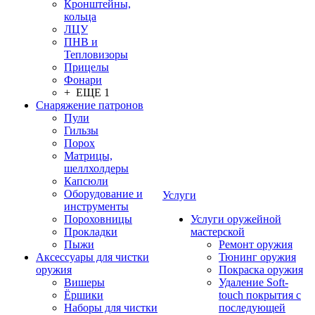
Кронштейны,
кольца
ЛЦУ
ПНВ и
Тепловизоры
Прицелы
Фонари
+ ЕЩЕ 1
Снаряжение патронов
Пули
Гильзы
Порох
Матрицы,
шеллхолдеры
Капсюли
Оборудование и
Услуги
инструменты
Пороховницы
Услуги оружейной
Прокладки
мастерской
Пыжи
Ремонт оружия
Аксессуары для чистки
Тюнинг оружия
оружия
Покраска оружия
Вишеры
Удаление Soft-
Ёршики
touch покрытия с
Наборы для чистки
последующей