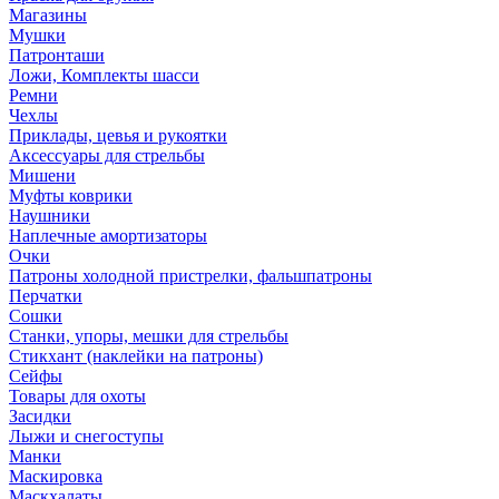
Магазины
Мушки
Патронташи
Ложи, Комплекты шасси
Ремни
Чехлы
Приклады, цевья и рукоятки
Аксессуары для стрельбы
Мишени
Муфты коврики
Наушники
Наплечные амортизаторы
Очки
Патроны холодной пристрелки, фальшпатроны
Перчатки
Сошки
Станки, упоры, мешки для стрельбы
Стикхант (наклейки на патроны)
Сейфы
Товары для охоты
Засидки
Лыжи и снегоступы
Манки
Маскировка
Маскхалаты