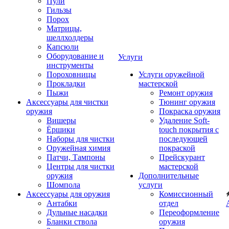
Пули
Гильзы
Порох
Матрицы,
шеллхолдеры
Капсюли
Оборудование и
Услуги
инструменты
Пороховницы
Услуги оружейной
Прокладки
мастерской
Пыжи
Ремонт оружия
Аксессуары для чистки
Тюнинг оружия
оружия
Покраска оружия
Вишеры
Удаление Soft-
Ёршики
touch покрытия с
Наборы для чистки
последующей
Оружейная химия
покраской
Патчи, Тампоны
Прейскурант
Центры для чистки
мастерской
оружия
Дополнительные
Шомпола
услуги
Аксессуары для оружия
Комиссионный
Антабки
отдел
Дульные насадки
Переоформление
Бланки ствола
оружия