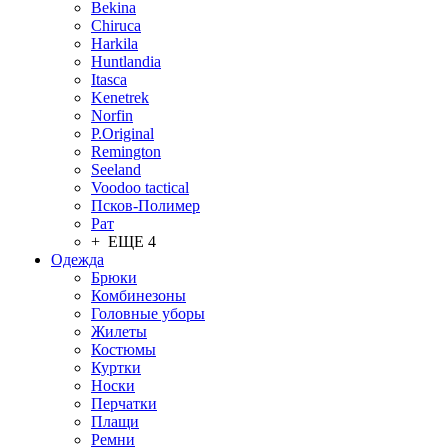
Bekina
Chiruсa
Harkila
Huntlandia
Itasca
Kenetrek
Norfin
P.Original
Remington
Seeland
Voodoo tactical
Псков-Полимер
Рат
+ ЕЩЕ 4
Одежда
Брюки
Комбинезоны
Головные уборы
Жилеты
Костюмы
Куртки
Носки
Перчатки
Плащи
Ремни