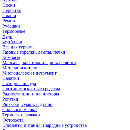
Носки
Перчатки
Плащи
Ремни
Рубашки
Термобелье
Худи
Футболки
Все для туризма
Газовые горелки, лампы, печки
Компасы
Мангалы, коптильни, гриль-решетки
Металлоискатели
Многоцелевой инструмент
Палатки
Походная посуда
Противомоскитные средства
Радиостанции и навигаторы
Рогатки
Рюкзаки, сумки, ягдташи
Спальные мешки
Термосы и фляжки
Фотоохота
Элементы питания и зарядные устройства