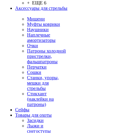
+ ЕЩЕ 6
Аксессуары для стрельбы
Мишени
Муфты коврики
Наушники
Наплечные
амортизаторы
Очки
Патроны холодной
пристрелки,
фальшпатроны
Перчатки
Сошки
Станки, упоры,
мешки для
стрельбы
Стикхант
(наклейки на
патроны)
Сейфы
Товары для охоты
Засидки
Лыжи и
снегоступы