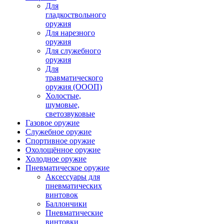
Для
гладкоствольного
оружия
Для нарезного
оружия
Для служебного
оружия
Для
травматического
оружия (ОООП)
Холостые,
шумовые,
светозвуковые
Газовое оружие
Служебное оружие
Спортивное оружие
Охолощённое оружие
Холодное оружие
Пневматическое оружие
Аксессуары для
пневматических
винтовок
Баллончики
Пневматические
винтовки