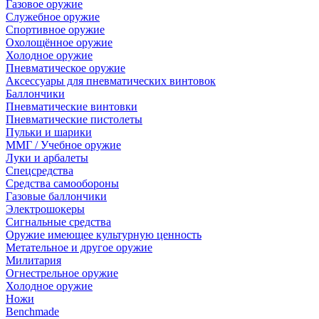
Газовое оружие
Служебное оружие
Спортивное оружие
Охолощённое оружие
Холодное оружие
Пневматическое оружие
Аксессуары для пневматических винтовок
Баллончики
Пневматические винтовки
Пневматические пистолеты
Пульки и шарики
ММГ / Учебное оружие
Луки и арбалеты
Спецсредства
Средства самообороны
Газовые баллончики
Электрошокеры
Сигнальные средства
Оружие имеющее культурную ценность
Метательное и другое оружие
Милитария
Огнестрельное оружие
Холодное оружие
Ножи
Benchmade