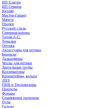
ИП Елагин
ИП Семина
Кизляр
Мастер-Гарант
Мачете
Прочее
Русский стиль
Северная корона
Титов А.С.
Точилки
Оптика
Аксессуары для оптики
Бинокли
Дальномеры
Чехлы для оптики
Зрительные трубы
Коллиматоры
Кронштейны, кольца
ЛЦУ
ПНВ и Тепловизоры
Прицелы
Фонари
Снаряжение патронов
Пули
Гильзы