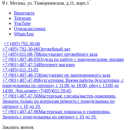
г. Москва, ул. Тимирязевская, д.11, корп.1
Вконтакте
Telegram
YouTube
Одноклассники
WhatsApp
+7 (495) 792-30-06
+7 (495) 792-30-06
Оружейный зал
+7 (495) 611-08-78
Консультант оружейного зала
+7 (901) 407-48-05
Отдела по работе с юридическими лицами
+7 (901) 407-47-54
Интернет магазин
+7 (495) 611-33-05
+7 (901) 407-48-15
Консультант не лицензионного зала
+7 (901) 407-47-89
Бухгалтерия. Время работы бухгалтерии, с
понедельника по пятницу, с 11:00 до 18:00, обед с 13:00 до
14:00. Доп.номер:+7(495)611-59-65
+7 (901) 407-47-56
Мастерская: слесарь/мастер-ложевщик.
Звонить только по вопросам ремонта с понедельника по
пятницу с 10 до 19.
+7 (901) 407-47-96
Мастерская: покраска и гравировка.
Звонить с понедельника по пятницу с 10 до 19.
Заказать звонок