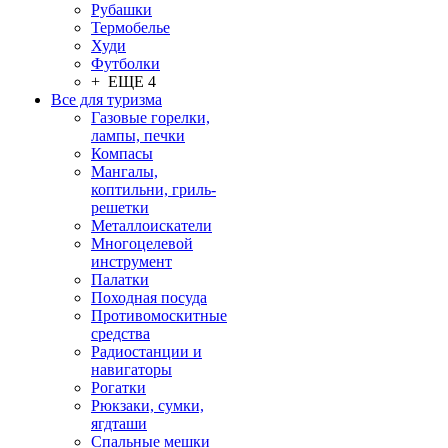
Рубашки
Термобелье
Худи
Футболки
+ ЕЩЕ 4
Все для туризма
Газовые горелки,
лампы, печки
Компасы
Мангалы,
коптильни, гриль-
решетки
Металлоискатели
Многоцелевой
инструмент
Палатки
Походная посуда
Противомоскитные
средства
Радиостанции и
навигаторы
Рогатки
Рюкзаки, сумки,
ягдташи
Спальные мешки