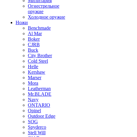
Милитария
Огнестрельное
оружие
Холодное оружие
Ножи
Benchmade
Al Mar
Boker
CJRB
Buck
City Brother
Cold Steel
Helle
Kershaw
Marser
Mora
Leatherman
Mr.BLADE
Navy
ONTARIO
Opinel
Outdoor Edge
SOG
Spyderco
Stell Will