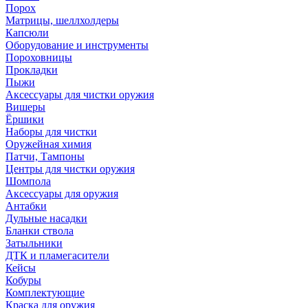
Порох
Матрицы, шеллхолдеры
Капсюли
Оборудование и инструменты
Пороховницы
Прокладки
Пыжи
Аксессуары для чистки оружия
Вишеры
Ёршики
Наборы для чистки
Оружейная химия
Патчи, Тампоны
Центры для чистки оружия
Шомпола
Аксессуары для оружия
Антабки
Дульные насадки
Бланки ствола
Затыльники
ДТК и пламегасители
Кейсы
Кобуры
Комплектующие
Краска для оружия