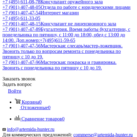
+7 (495) 611-08-78
Консультант оружейного зала
+7 (901) 407-48-05
Отдела по работе с юридическими лицами
+7 (901) 407-47-54
Интернет магазин
+7 (495) 611-33-05
+7 (901) 407-48-15
Консультант не лицензионного зала
+7 (901) 407-47-89
Бухгалтерия. Время работы бухгалтерии, с
понедельника по пятницу, с 11:00 до 18:00, обед с 13:00 до
14:00. Доп.номер:+7(495)611-59-65
+7 (901) 407-47-56
Мастерская: слесарь/мастер-ложевщик.
Звонить только по вопросам ремонта с понедельника по
пятницу с 10 до 19.
+7 (901) 407-47-96
Мастерская: покраска и гравировка.
Звонить с понедельника по пятницу с 10 до 19.
Заказать звонок
Задать вопрос
Войти
Корзина
0
Отложенные
0
Сравнение товаров
0
info@artemida-hunter.ru
Для коммерческих предложений:
commerse@artemida-hunter.ru