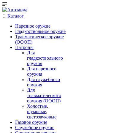
Каталог
Нарезное оружие
Гладкоствольное оружие
Травматическое оружие
(ОООП)
Патроны
Для
гладкоствольного
оружия
Для нарезного
оружия
Для служебного
оружия
Для
травматического
оружия (ОООП)
Холостые,
шумовые,
светозвуковые
Газовое оружие
Служебное оружие
Спортивное оружие