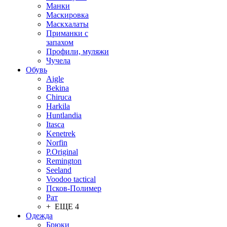
Манки
Маскировка
Маскхалаты
Приманки с
запахом
Профили, муляжи
Чучела
Обувь
Aigle
Bekina
Chiruсa
Harkila
Huntlandia
Itasca
Kenetrek
Norfin
P.Original
Remington
Seeland
Voodoo tactical
Псков-Полимер
Рат
+ ЕЩЕ 4
Одежда
Брюки