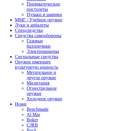
Пневматические
пистолеты
Пульки и шарики
ММГ / Учебное оружие
Луки и арбалеты
Спецсредства
Средства самообороны
Газовые
баллончики
Электрошокеры
Сигнальные средства
Оружие имеющее
культурную ценность
Метательное и
другое оружие
Милитария
Огнестрельное
оружие
Холодное оружие
Ножи
Benchmade
Al Mar
Boker
CJRB
Buck