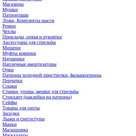
Магазины
Мушки
Патронташи
Ложи, Комплекты шасси
Ремни
Чехлы
Приклады, цевья и рукоятки
Аксессуары для стрельбы
Мишени
Муфты коврики
Наушники
Наплечные амортизаторы
Очки
Патроны холодной пристрелки, фальшпатроны
Перчатки
Сошки
Станки, упоры, мешки для стрельбы
Стикхант (наклейки на патроны)
Сейфы
Товары для охоты
Засидки
Лыжи и снегоступы
Манки
Маскировка
Маскхалаты