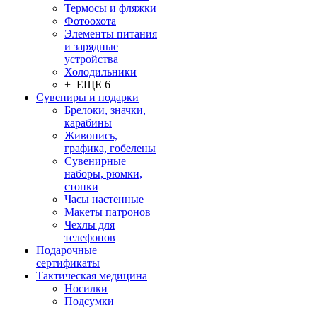
Термосы и фляжки
Фотоохота
Элементы питания
и зарядные
устройства
Холодильники
+ ЕЩЕ 6
Сувениры и подарки
Брелоки, значки,
карабины
Живопись,
графика, гобелены
Сувенирные
наборы, рюмки,
стопки
Часы настенные
Макеты патронов
Чехлы для
телефонов
Подарочные
сертификаты
Тактическая медицина
Носилки
Подсумки