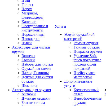
Пули
Гильзы
Порох
Матрицы,
шеллхолдеры
Капсюли
Оборудование и
Услуги
инструменты
Пороховницы
Услуги оружейной
Прокладки
мастерской
Пыжи
Ремонт оружия
Аксессуары для чистки
Тюнинг оружия
оружия
Покраска оружия
Вишеры
Удаление Soft-
Ёршики
touch покрытия с
Наборы для чистки
последующей
Оружейная химия
покраской
Патчи, Тампоны
Прейскурант
Центры для чистки
мастерской
оружия
Дополнительные
Шомпола
услуги
Аксессуары для оружия
Комиссионный
Антабки
отдел
Дульные насадки
Переоформление
Бланки ствола
оружия