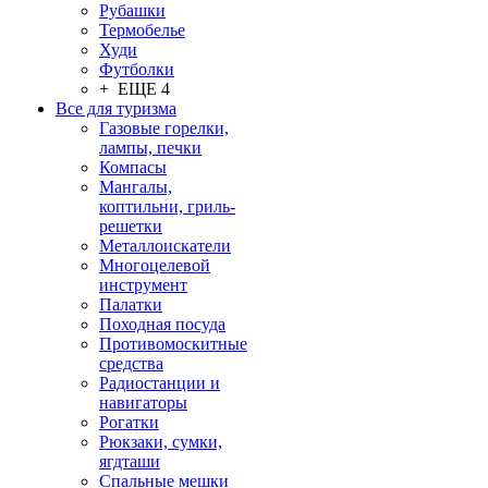
Рубашки
Термобелье
Худи
Футболки
+ ЕЩЕ 4
Все для туризма
Газовые горелки,
лампы, печки
Компасы
Мангалы,
коптильни, гриль-
решетки
Металлоискатели
Многоцелевой
инструмент
Палатки
Походная посуда
Противомоскитные
средства
Радиостанции и
навигаторы
Рогатки
Рюкзаки, сумки,
ягдташи
Спальные мешки