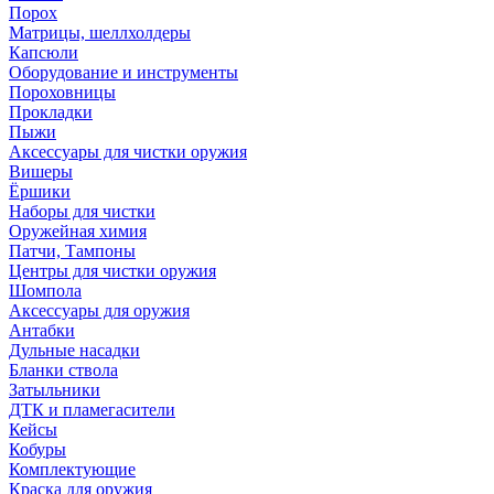
Порох
Матрицы, шеллхолдеры
Капсюли
Оборудование и инструменты
Пороховницы
Прокладки
Пыжи
Аксессуары для чистки оружия
Вишеры
Ёршики
Наборы для чистки
Оружейная химия
Патчи, Тампоны
Центры для чистки оружия
Шомпола
Аксессуары для оружия
Антабки
Дульные насадки
Бланки ствола
Затыльники
ДТК и пламегасители
Кейсы
Кобуры
Комплектующие
Краска для оружия