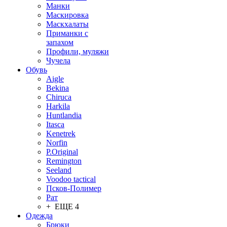
Манки
Маскировка
Маскхалаты
Приманки с
запахом
Профили, муляжи
Чучела
Обувь
Aigle
Bekina
Chiruсa
Harkila
Huntlandia
Itasca
Kenetrek
Norfin
P.Original
Remington
Seeland
Voodoo tactical
Псков-Полимер
Рат
+ ЕЩЕ 4
Одежда
Брюки