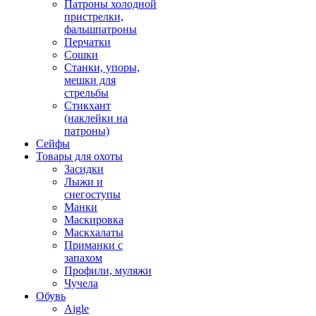
Патроны холодной
пристрелки,
фальшпатроны
Перчатки
Сошки
Станки, упоры,
мешки для
стрельбы
Стикхант
(наклейки на
патроны)
Сейфы
Товары для охоты
Засидки
Лыжи и
снегоступы
Манки
Маскировка
Маскхалаты
Приманки с
запахом
Профили, муляжи
Чучела
Обувь
Aigle