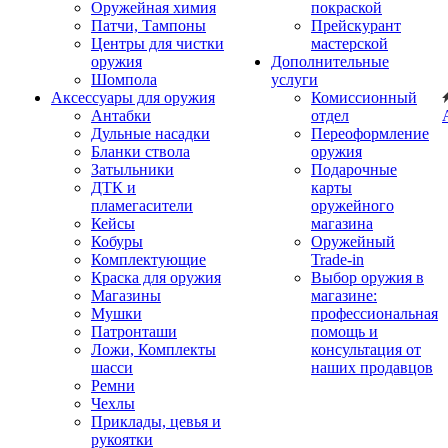
Оружейная химия
покраской
Патчи, Тампоны
Прейскурант
Центры для чистки
мастерской
оружия
Дополнительные
Шомпола
услуги
Аксессуары для оружия
Комиссионный
Антабки
отдел
Дульные насадки
Переоформление
Бланки ствола
оружия
Затыльники
Подарочные
ДТК и
карты
пламегасители
оружейного
Кейсы
магазина
Кобуры
Оружейный
Комплектующие
Trade-in
Краска для оружия
Выбор оружия в
Магазины
магазине:
Мушки
профессиональная
Патронташи
помощь и
Ложи, Комплекты
консультация от
шасси
наших продавцов
Ремни
Чехлы
Приклады, цевья и
рукоятки