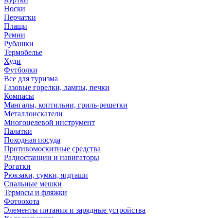
Носки
Перчатки
Плащи
Ремни
Рубашки
Термобелье
Худи
Футболки
Все для туризма
Газовые горелки, лампы, печки
Компасы
Мангалы, коптильни, гриль-решетки
Металлоискатели
Многоцелевой инструмент
Палатки
Походная посуда
Противомоскитные средства
Радиостанции и навигаторы
Рогатки
Рюкзаки, сумки, ягдташи
Спальные мешки
Термосы и фляжки
Фотоохота
Элементы питания и зарядные устройства