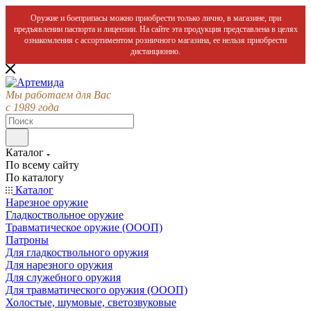
Оружие и боеприпасы можно приобрести только лично, в магазине, при
предъявлении паспорта и лицензии. На сайте эта продукция представлена в целях
ознакомления с ассортиментом розничного магазина, ее нельзя приобрести
дистанционно.
Мы работаем для Вас
с 1989 года
Каталог
По всему сайту
По каталогу
Каталог
Нарезное оружие
Гладкоствольное оружие
Травматическое оружие (ОООП)
Патроны
Для гладкоствольного оружия
Для нарезного оружия
Для служебного оружия
Для травматического оружия (ОООП)
Холостые, шумовые, светозвуковые