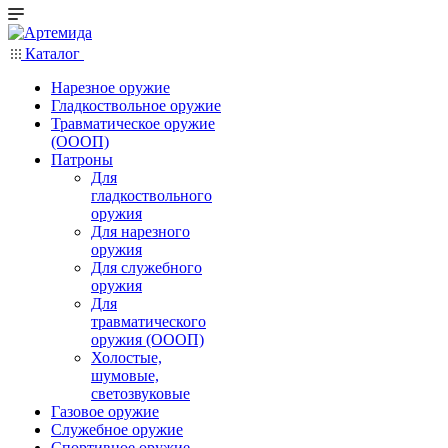
Каталог
Нарезное оружие
Гладкоствольное оружие
Травматическое оружие
(ОООП)
Патроны
Для
гладкоствольного
оружия
Для нарезного
оружия
Для служебного
оружия
Для
травматического
оружия (ОООП)
Холостые,
шумовые,
светозвуковые
Газовое оружие
Служебное оружие
Спортивное оружие