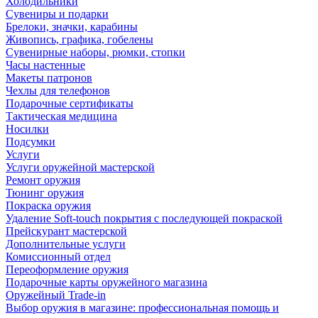
Холодильники
Сувениры и подарки
Брелоки, значки, карабины
Живопись, графика, гобелены
Сувенирные наборы, рюмки, стопки
Часы настенные
Макеты патронов
Чехлы для телефонов
Подарочные сертификаты
Тактическая медицина
Носилки
Подсумки
Услуги
Услуги оружейной мастерской
Ремонт оружия
Тюнинг оружия
Покраска оружия
Удаление Soft-touch покрытия с последующей покраской
Прейскурант мастерской
Дополнительные услуги
Комиссионный отдел
Переоформление оружия
Подарочные карты оружейного магазина
Оружейный Trade-in
Выбор оружия в магазине: профессиональная помощь и