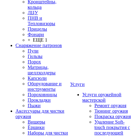
Кронштейны,
кольца
ЛЦУ
ПНВ и
Тепловизоры
Прицелы
Фонари
+ ЕЩЕ 1
Снаряжение патронов
Пули
Гильзы
Порох
Матрицы,
шеллхолдеры
Капсюли
Оборудование и
Услуги
инструменты
Пороховницы
Услуги оружейной
Прокладки
мастерской
Пыжи
Ремонт оружия
Аксессуары для чистки
Тюнинг оружия
оружия
Покраска оружия
Вишеры
Удаление Soft-
Ёршики
touch покрытия с
Наборы для чистки
последующей