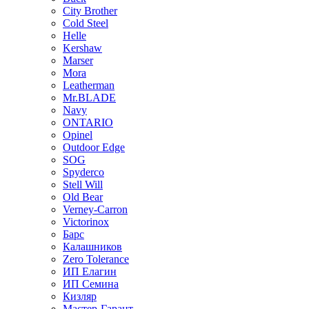
City Brother
Cold Steel
Helle
Kershaw
Marser
Mora
Leatherman
Mr.BLADE
Navy
ONTARIO
Opinel
Outdoor Edge
SOG
Spyderco
Stell Will
Old Bear
Verney-Carron
Victorinox
Барс
Калашников
Zero Tolerance
ИП Елагин
ИП Семина
Кизляр
Мастер-Гарант