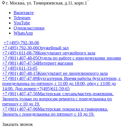
г. Москва, ул. Тимирязевская, д.11, корп.1
Вконтакте
Telegram
YouTube
Одноклассники
WhatsApp
+7 (495) 792-30-06
+7 (495) 792-30-06
Оружейный зал
+7 (495) 611-08-78
Консультант оружейного зала
+7 (901) 407-48-05
Отдела по работе с юридическими лицами
+7 (901) 407-47-54
Интернет магазин
+7 (495) 611-33-05
+7 (901) 407-48-15
Консультант не лицензионного зала
+7 (901) 407-47-89
Бухгалтерия. Время работы бухгалтерии, с
понедельника по пятницу, с 11:00 до 18:00, обед с 13:00 до
14:00. Доп.номер:+7(495)611-59-65
+7 (901) 407-47-56
Мастерская: слесарь/мастер-ложевщик.
Звонить только по вопросам ремонта с понедельника по
пятницу с 10 до 19.
+7 (901) 407-47-96
Мастерская: покраска и гравировка.
Звонить с понедельника по пятницу с 10 до 19.
Заказать звонок