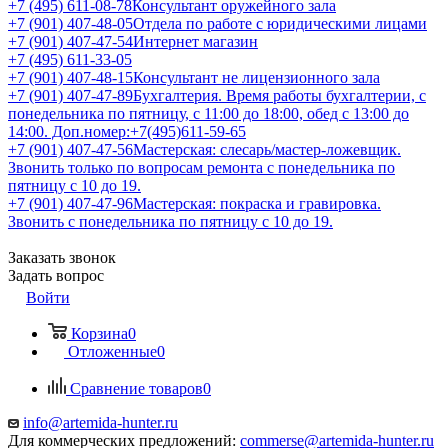
+7 (495) 611-08-78
Консультант оружейного зала
+7 (901) 407-48-05
Отдела по работе с юридическими лицами
+7 (901) 407-47-54
Интернет магазин
+7 (495) 611-33-05
+7 (901) 407-48-15
Консультант не лицензионного зала
+7 (901) 407-47-89
Бухгалтерия. Время работы бухгалтерии, с
понедельника по пятницу, с 11:00 до 18:00, обед с 13:00 до
14:00. Доп.номер:+7(495)611-59-65
+7 (901) 407-47-56
Мастерская: слесарь/мастер-ложевщик.
Звонить только по вопросам ремонта с понедельника по
пятницу с 10 до 19.
+7 (901) 407-47-96
Мастерская: покраска и гравировка.
Звонить с понедельника по пятницу с 10 до 19.
Заказать звонок
Задать вопрос
Войти
Корзина
0
Отложенные
0
Сравнение товаров
0
info@artemida-hunter.ru
Для коммерческих предложений:
commerse@artemida-hunter.ru