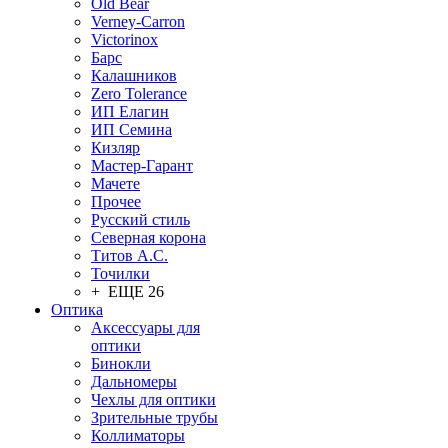
Old Bear
Verney-Carron
Victorinox
Барс
Калашников
Zero Tolerance
ИП Елагин
ИП Семина
Кизляр
Мастер-Гарант
Мачете
Прочее
Русский стиль
Северная корона
Титов А.С.
Точилки
+ ЕЩЕ 26
Оптика
Аксессуары для
оптики
Бинокли
Дальномеры
Чехлы для оптики
Зрительные трубы
Коллиматоры