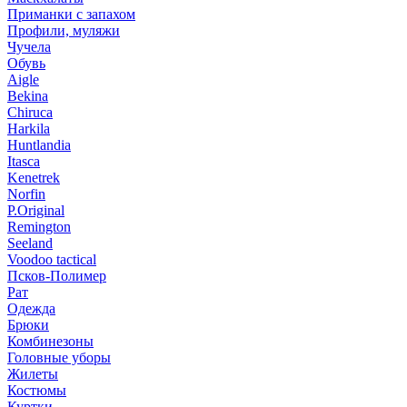
Приманки с запахом
Профили, муляжи
Чучела
Обувь
Aigle
Bekina
Chiruсa
Harkila
Huntlandia
Itasca
Kenetrek
Norfin
P.Original
Remington
Seeland
Voodoo tactical
Псков-Полимер
Рат
Одежда
Брюки
Комбинезоны
Головные уборы
Жилеты
Костюмы
Куртки