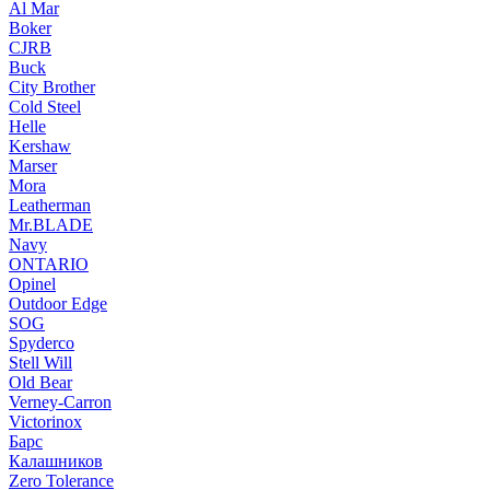
Al Mar
Boker
CJRB
Buck
City Brother
Cold Steel
Helle
Kershaw
Marser
Mora
Leatherman
Mr.BLADE
Navy
ONTARIO
Opinel
Outdoor Edge
SOG
Spyderco
Stell Will
Old Bear
Verney-Carron
Victorinox
Барс
Калашников
Zero Tolerance