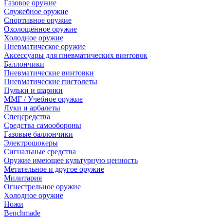
Газовое оружие
Служебное оружие
Спортивное оружие
Охолощённое оружие
Холодное оружие
Пневматическое оружие
Аксессуары для пневматических винтовок
Баллончики
Пневматические винтовки
Пневматические пистолеты
Пульки и шарики
ММГ / Учебное оружие
Луки и арбалеты
Спецсредства
Средства самообороны
Газовые баллончики
Электрошокеры
Сигнальные средства
Оружие имеющее культурную ценность
Метательное и другое оружие
Милитария
Огнестрельное оружие
Холодное оружие
Ножи
Benchmade