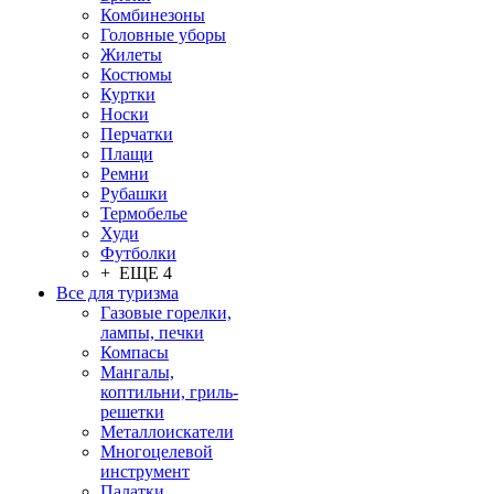
Комбинезоны
Головные уборы
Жилеты
Костюмы
Куртки
Носки
Перчатки
Плащи
Ремни
Рубашки
Термобелье
Худи
Футболки
+ ЕЩЕ 4
Все для туризма
Газовые горелки,
лампы, печки
Компасы
Мангалы,
коптильни, гриль-
решетки
Металлоискатели
Многоцелевой
инструмент
Палатки