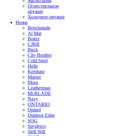
Милитария
Огнестрельное
оружие
Холодное оружие
Ножи
Benchmade
Al Mar
Boker
CJRB
Buck
City Brother
Cold Steel
Helle
Kershaw
Marser
Mora
Leatherman
Mr.BLADE
Navy
ONTARIO
Opinel
Outdoor Edge
SOG
Spyderco
Stell Will