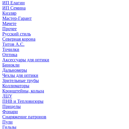
ИП Елагин
ИП Семина
Кизляр
Мастер-Гарант
Мачете
Прочее
Русский стиль
Северная корона
Титов А.С.
Точилки
Оптика
Аксессуары для оптики
Бинокли
Дальномеры
Чехлы для оптики
Зрительные трубы
Коллиматоры
Кронштейны, кольца
ЛЦУ
ПНВ и Тепловизоры
Прицелы
Фонари
Снаряжение патронов
Пули
Гильзы