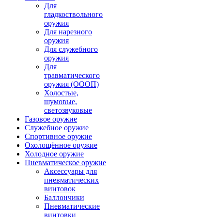
Для
гладкоствольного
оружия
Для нарезного
оружия
Для служебного
оружия
Для
травматического
оружия (ОООП)
Холостые,
шумовые,
светозвуковые
Газовое оружие
Служебное оружие
Спортивное оружие
Охолощённое оружие
Холодное оружие
Пневматическое оружие
Аксессуары для
пневматических
винтовок
Баллончики
Пневматические
винтовки