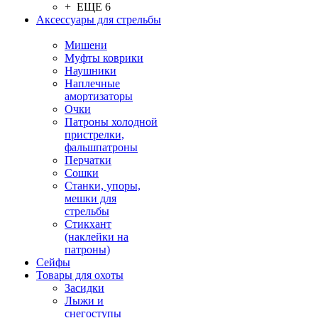
+ ЕЩЕ 6
Аксессуары для стрельбы
Мишени
Муфты коврики
Наушники
Наплечные
амортизаторы
Очки
Патроны холодной
пристрелки,
фальшпатроны
Перчатки
Сошки
Станки, упоры,
мешки для
стрельбы
Стикхант
(наклейки на
патроны)
Сейфы
Товары для охоты
Засидки
Лыжи и
снегоступы