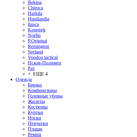
Bekina
Chiruсa
Harkila
Huntlandia
Itasca
Kenetrek
Norfin
P.Original
Remington
Seeland
Voodoo tactical
Псков-Полимер
Рат
+ ЕЩЕ 4
Одежда
Брюки
Комбинезоны
Головные уборы
Жилеты
Костюмы
Куртки
Носки
Перчатки
Плащи
Ремни