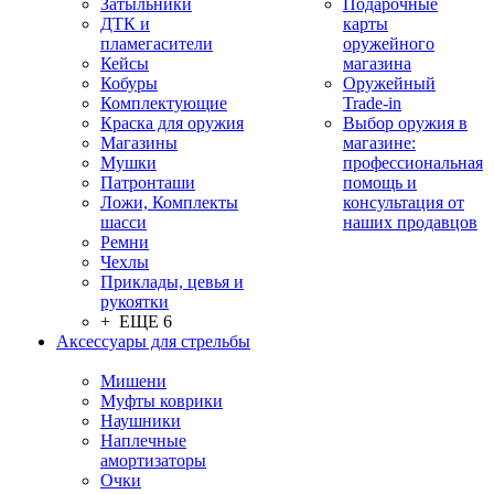
Затыльники
Подарочные
ДТК и
карты
пламегасители
оружейного
Кейсы
магазина
Кобуры
Оружейный
Комплектующие
Trade-in
Краска для оружия
Выбор оружия в
Магазины
магазине:
Мушки
профессиональная
Патронташи
помощь и
Ложи, Комплекты
консультация от
шасси
наших продавцов
Ремни
Чехлы
Приклады, цевья и
рукоятки
+ ЕЩЕ 6
Аксессуары для стрельбы
Мишени
Муфты коврики
Наушники
Наплечные
амортизаторы
Очки