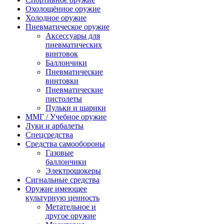
Охолощённое оружие
Холодное оружие
Пневматическое оружие
Аксессуары для
пневматических
винтовок
Баллончики
Пневматические
винтовки
Пневматические
пистолеты
Пульки и шарики
ММГ / Учебное оружие
Луки и арбалеты
Спецсредства
Средства самообороны
Газовые
баллончики
Электрошокеры
Сигнальные средства
Оружие имеющее
культурную ценность
Метательное и
другое оружие