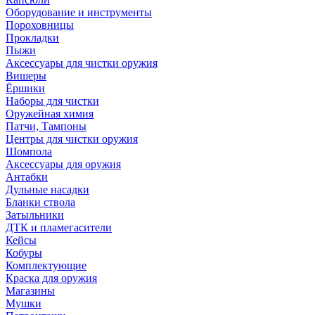
Оборудование и инструменты
Пороховницы
Прокладки
Пыжи
Аксессуары для чистки оружия
Вишеры
Ёршики
Наборы для чистки
Оружейная химия
Патчи, Тампоны
Центры для чистки оружия
Шомпола
Аксессуары для оружия
Антабки
Дульные насадки
Бланки ствола
Затыльники
ДТК и пламегасители
Кейсы
Кобуры
Комплектующие
Краска для оружия
Магазины
Мушки