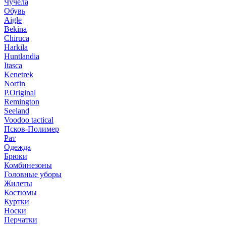
Чучела
Обувь
Aigle
Bekina
Chiruсa
Harkila
Huntlandia
Itasca
Kenetrek
Norfin
P.Original
Remington
Seeland
Voodoo tactical
Псков-Полимер
Рат
Одежда
Брюки
Комбинезоны
Головные уборы
Жилеты
Костюмы
Куртки
Носки
Перчатки