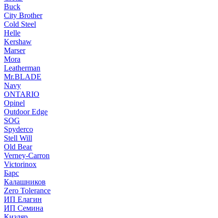
Buck
City Brother
Cold Steel
Helle
Kershaw
Marser
Mora
Leatherman
Mr.BLADE
Navy
ONTARIO
Opinel
Outdoor Edge
SOG
Spyderco
Stell Will
Old Bear
Verney-Carron
Victorinox
Барс
Калашников
Zero Tolerance
ИП Елагин
ИП Семина
Кизляр