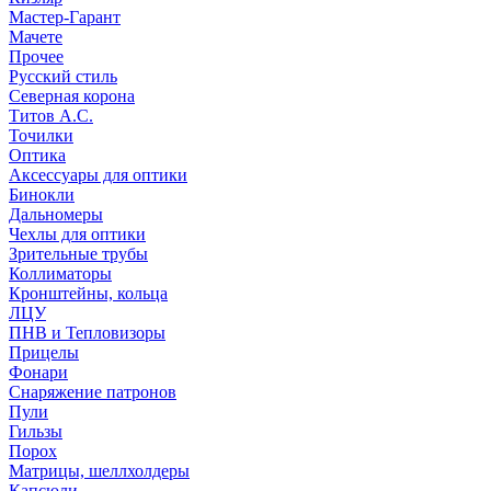
Мастер-Гарант
Мачете
Прочее
Русский стиль
Северная корона
Титов А.С.
Точилки
Оптика
Аксессуары для оптики
Бинокли
Дальномеры
Чехлы для оптики
Зрительные трубы
Коллиматоры
Кронштейны, кольца
ЛЦУ
ПНВ и Тепловизоры
Прицелы
Фонари
Снаряжение патронов
Пули
Гильзы
Порох
Матрицы, шеллхолдеры
Капсюли