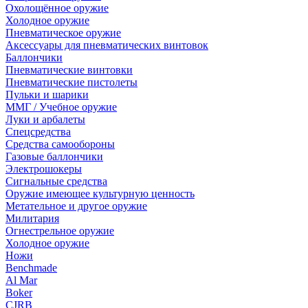
Охолощённое оружие
Холодное оружие
Пневматическое оружие
Аксессуары для пневматических винтовок
Баллончики
Пневматические винтовки
Пневматические пистолеты
Пульки и шарики
ММГ / Учебное оружие
Луки и арбалеты
Спецсредства
Средства самообороны
Газовые баллончики
Электрошокеры
Сигнальные средства
Оружие имеющее культурную ценность
Метательное и другое оружие
Милитария
Огнестрельное оружие
Холодное оружие
Ножи
Benchmade
Al Mar
Boker
CJRB