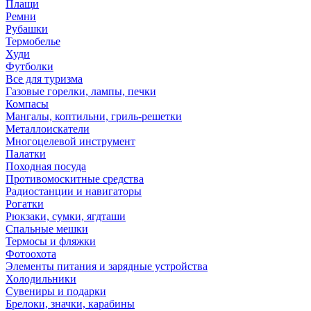
Плащи
Ремни
Рубашки
Термобелье
Худи
Футболки
Все для туризма
Газовые горелки, лампы, печки
Компасы
Мангалы, коптильни, гриль-решетки
Металлоискатели
Многоцелевой инструмент
Палатки
Походная посуда
Противомоскитные средства
Радиостанции и навигаторы
Рогатки
Рюкзаки, сумки, ягдташи
Спальные мешки
Термосы и фляжки
Фотоохота
Элементы питания и зарядные устройства
Холодильники
Сувениры и подарки
Брелоки, значки, карабины