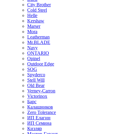
City Brother
Cold Steel
Helle
Kershaw
Marser
Mora
Leatherman
Mr.BLADE
Navy
ONTARIO
Opinel
Outdoor Edge
SOG
Spyderco
Stell Will
Old Bear
Verney-Carron
Victorinox
Барс
Калашников
Zero Tolerance
ИП Елагин
ИП Семина
Кизляр
Мастер-Гарант