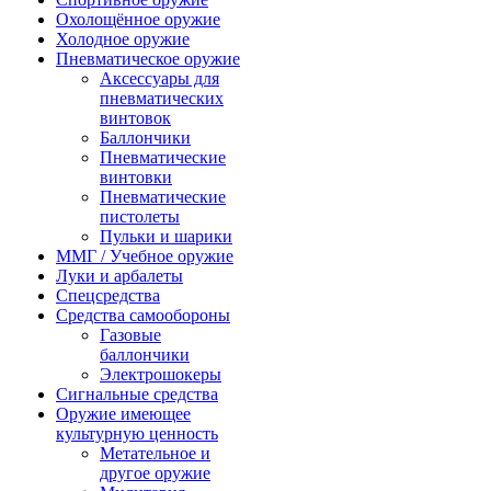
Охолощённое оружие
Холодное оружие
Пневматическое оружие
Аксессуары для
пневматических
винтовок
Баллончики
Пневматические
винтовки
Пневматические
пистолеты
Пульки и шарики
ММГ / Учебное оружие
Луки и арбалеты
Спецсредства
Средства самообороны
Газовые
баллончики
Электрошокеры
Сигнальные средства
Оружие имеющее
культурную ценность
Метательное и
другое оружие