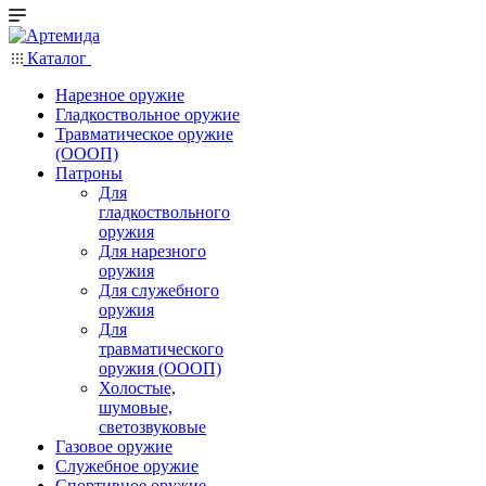
Каталог
Нарезное оружие
Гладкоствольное оружие
Травматическое оружие
(ОООП)
Патроны
Для
гладкоствольного
оружия
Для нарезного
оружия
Для служебного
оружия
Для
травматического
оружия (ОООП)
Холостые,
шумовые,
светозвуковые
Газовое оружие
Служебное оружие
Спортивное оружие