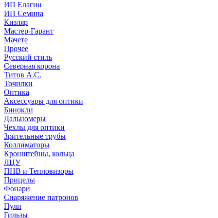
ИП Елагин
ИП Семина
Кизляр
Мастер-Гарант
Мачете
Прочее
Русский стиль
Северная корона
Титов А.С.
Точилки
Оптика
Аксессуары для оптики
Бинокли
Дальномеры
Чехлы для оптики
Зрительные трубы
Коллиматоры
Кронштейны, кольца
ЛЦУ
ПНВ и Тепловизоры
Прицелы
Фонари
Снаряжение патронов
Пули
Гильзы