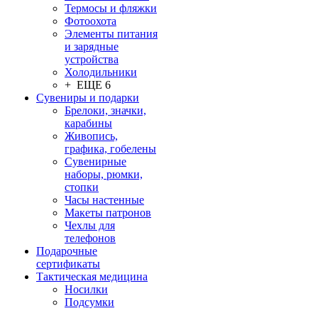
Термосы и фляжки
Фотоохота
Элементы питания
и зарядные
устройства
Холодильники
+ ЕЩЕ 6
Сувениры и подарки
Брелоки, значки,
карабины
Живопись,
графика, гобелены
Сувенирные
наборы, рюмки,
стопки
Часы настенные
Макеты патронов
Чехлы для
телефонов
Подарочные
сертификаты
Тактическая медицина
Носилки
Подсумки