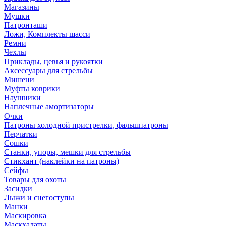
Магазины
Мушки
Патронташи
Ложи, Комплекты шасси
Ремни
Чехлы
Приклады, цевья и рукоятки
Аксессуары для стрельбы
Мишени
Муфты коврики
Наушники
Наплечные амортизаторы
Очки
Патроны холодной пристрелки, фальшпатроны
Перчатки
Сошки
Станки, упоры, мешки для стрельбы
Стикхант (наклейки на патроны)
Сейфы
Товары для охоты
Засидки
Лыжи и снегоступы
Манки
Маскировка
Маскхалаты