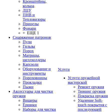
Кронштейны,
кольца
ЛЦУ
ПНВ и
Тепловизоры
Прицелы
Фонари
+ ЕЩЕ 1
Снаряжение патронов
Пули
Гильзы
Порох
Матрицы,
шеллхолдеры
Капсюли
Оборудование и
Услуги
инструменты
Пороховницы
Услуги оружейной
Прокладки
мастерской
Пыжи
Ремонт оружия
Аксессуары для чистки
Тюнинг оружия
оружия
Покраска оружия
Вишеры
Удаление Soft-
Ёршики
touch покрытия с
Наборы для чистки
последующей