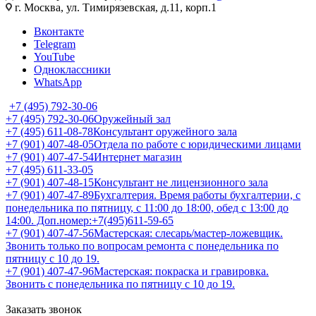
г. Москва, ул. Тимирязевская, д.11, корп.1
Вконтакте
Telegram
YouTube
Одноклассники
WhatsApp
+7 (495) 792-30-06
+7 (495) 792-30-06
Оружейный зал
+7 (495) 611-08-78
Консультант оружейного зала
+7 (901) 407-48-05
Отдела по работе с юридическими лицами
+7 (901) 407-47-54
Интернет магазин
+7 (495) 611-33-05
+7 (901) 407-48-15
Консультант не лицензионного зала
+7 (901) 407-47-89
Бухгалтерия. Время работы бухгалтерии, с
понедельника по пятницу, с 11:00 до 18:00, обед с 13:00 до
14:00. Доп.номер:+7(495)611-59-65
+7 (901) 407-47-56
Мастерская: слесарь/мастер-ложевщик.
Звонить только по вопросам ремонта с понедельника по
пятницу с 10 до 19.
+7 (901) 407-47-96
Мастерская: покраска и гравировка.
Звонить с понедельника по пятницу с 10 до 19.
Заказать звонок