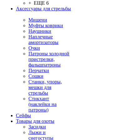
+ ЕЩЕ 6
Аксессуары для стрельбы
Мишени
Муфты коврики
Наушники
Наплечные
амортизаторы
Очки
Патроны холодной
пристрелки,
фальшпатроны
Перчатки
Сошки
Станки, упоры,
мешки для
стрельбы
Стикхант
(наклейки на
патроны)
Сейфы
Товары для охоты
Засидки
Лыжи и
снегоступы