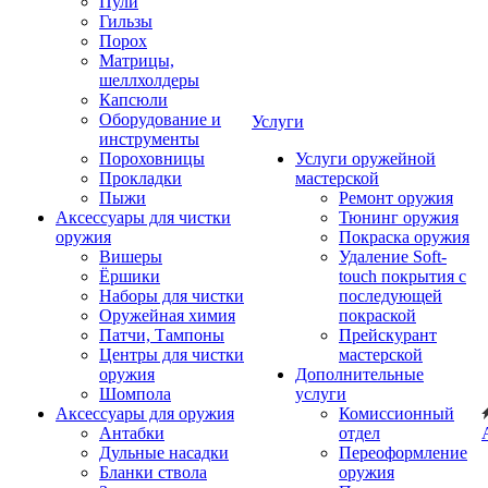
Пули
Гильзы
Порох
Матрицы,
шеллхолдеры
Капсюли
Оборудование и
Услуги
инструменты
Пороховницы
Услуги оружейной
Прокладки
мастерской
Пыжи
Ремонт оружия
Аксессуары для чистки
Тюнинг оружия
оружия
Покраска оружия
Вишеры
Удаление Soft-
Ёршики
touch покрытия с
Наборы для чистки
последующей
Оружейная химия
покраской
Патчи, Тампоны
Прейскурант
Центры для чистки
мастерской
оружия
Дополнительные
Шомпола
услуги
Аксессуары для оружия
Комиссионный
Антабки
отдел
Дульные насадки
Переоформление
Бланки ствола
оружия