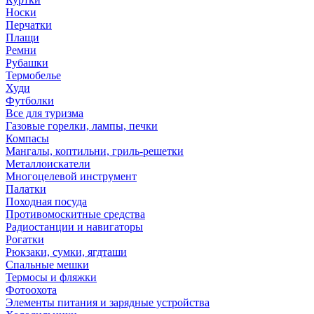
Носки
Перчатки
Плащи
Ремни
Рубашки
Термобелье
Худи
Футболки
Все для туризма
Газовые горелки, лампы, печки
Компасы
Мангалы, коптильни, гриль-решетки
Металлоискатели
Многоцелевой инструмент
Палатки
Походная посуда
Противомоскитные средства
Радиостанции и навигаторы
Рогатки
Рюкзаки, сумки, ягдташи
Спальные мешки
Термосы и фляжки
Фотоохота
Элементы питания и зарядные устройства