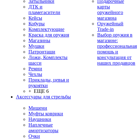
Затыльники
Подарочные
ДТК и
карты
пламегасители
оружейного
Кейсы
магазина
Кобуры
Оружейный
Комплектующие
Trade-in
Краска для оружия
Выбор оружия в
Магазины
магазине:
Мушки
профессиональная
Патронташи
помощь и
Ложи, Комплекты
консультация от
шасси
наших продавцов
Ремни
Чехлы
Приклады, цевья и
рукоятки
+ ЕЩЕ 6
Аксессуары для стрельбы
Мишени
Муфты коврики
Наушники
Наплечные
амортизаторы
Очки