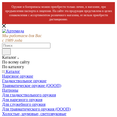
Оружие и боеприпасы можно приобрести только лично, в магазине, при
предъявлении паспорта и лицензии. На сайте эта продукция представлена в целях
ознакомления с ассортиментом розничного магазина, ее нельзя приобрести
дистанционно.
Мы работаем для Вас
с 1989 года
Каталог
По всему сайту
По каталогу
Каталог
Нарезное оружие
Гладкоствольное оружие
Травматическое оружие (ОООП)
Патроны
Для гладкоствольного оружия
Для нарезного оружия
Для служебного оружия
Для травматического оружия (ОООП)
Холостые, шумовые, светозвуковые