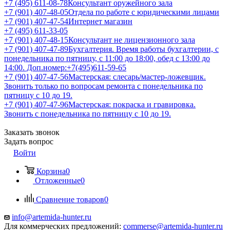
+7 (495) 611-08-78
Консультант оружейного зала
+7 (901) 407-48-05
Отдела по работе с юридическими лицами
+7 (901) 407-47-54
Интернет магазин
+7 (495) 611-33-05
+7 (901) 407-48-15
Консультант не лицензионного зала
+7 (901) 407-47-89
Бухгалтерия. Время работы бухгалтерии, с
понедельника по пятницу, с 11:00 до 18:00, обед с 13:00 до
14:00. Доп.номер:+7(495)611-59-65
+7 (901) 407-47-56
Мастерская: слесарь/мастер-ложевщик.
Звонить только по вопросам ремонта с понедельника по
пятницу с 10 до 19.
+7 (901) 407-47-96
Мастерская: покраска и гравировка.
Звонить с понедельника по пятницу с 10 до 19.
Заказать звонок
Задать вопрос
Войти
Корзина
0
Отложенные
0
Сравнение товаров
0
info@artemida-hunter.ru
Для коммерческих предложений:
commerse@artemida-hunter.ru