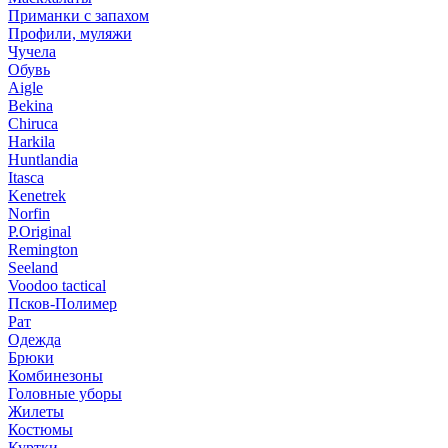
Приманки с запахом
Профили, муляжи
Чучела
Обувь
Aigle
Bekina
Chiruсa
Harkila
Huntlandia
Itasca
Kenetrek
Norfin
P.Original
Remington
Seeland
Voodoo tactical
Псков-Полимер
Рат
Одежда
Брюки
Комбинезоны
Головные уборы
Жилеты
Костюмы
Куртки