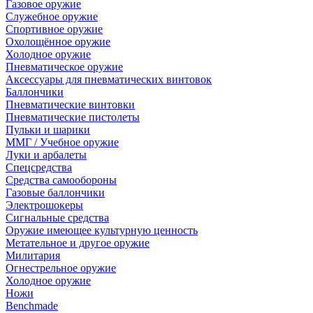
Газовое оружие
Служебное оружие
Спортивное оружие
Охолощённое оружие
Холодное оружие
Пневматическое оружие
Аксессуары для пневматических винтовок
Баллончики
Пневматические винтовки
Пневматические пистолеты
Пульки и шарики
ММГ / Учебное оружие
Луки и арбалеты
Спецсредства
Средства самообороны
Газовые баллончики
Электрошокеры
Сигнальные средства
Оружие имеющее культурную ценность
Метательное и другое оружие
Милитария
Огнестрельное оружие
Холодное оружие
Ножи
Benchmade