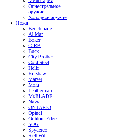
Милитария
Огнестрельное
оружие
Холодное оружие
Ножи
Benchmade
Al Mar
Boker
CJRB
Buck
City Brother
Cold Steel
Helle
Kershaw
Marser
Mora
Leatherman
Mr.BLADE
Navy
ONTARIO
Opinel
Outdoor Edge
SOG
Spyderco
Stell Will