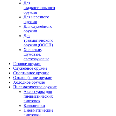
Для
гладкоствольного
оружия
Для нарезного
оружия
Для служебного
оружия
Для
травматического
оружия (ОООП)
Холостые,
шумовые,
светозвуковые
Газовое оружие
Служебное оружие
Спортивное оружие
Охолощённое оружие
Холодное оружие
Пневматическое оружие
Аксессуары для
пневматических
винтовок
Баллончики
Пневматические
винтовки