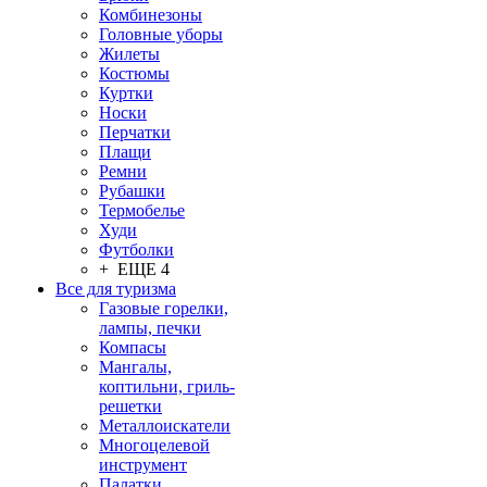
Комбинезоны
Головные уборы
Жилеты
Костюмы
Куртки
Носки
Перчатки
Плащи
Ремни
Рубашки
Термобелье
Худи
Футболки
+ ЕЩЕ 4
Все для туризма
Газовые горелки,
лампы, печки
Компасы
Мангалы,
коптильни, гриль-
решетки
Металлоискатели
Многоцелевой
инструмент
Палатки