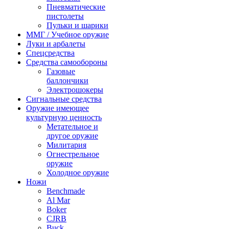
Пневматические
пистолеты
Пульки и шарики
ММГ / Учебное оружие
Луки и арбалеты
Спецсредства
Средства самообороны
Газовые
баллончики
Электрошокеры
Сигнальные средства
Оружие имеющее
культурную ценность
Метательное и
другое оружие
Милитария
Огнестрельное
оружие
Холодное оружие
Ножи
Benchmade
Al Mar
Boker
CJRB
Buck