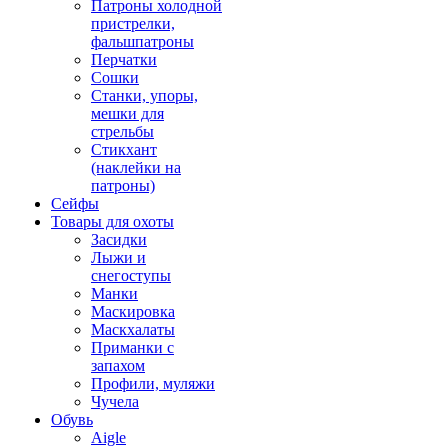
Патроны холодной
пристрелки,
фальшпатроны
Перчатки
Сошки
Станки, упоры,
мешки для
стрельбы
Стикхант
(наклейки на
патроны)
Сейфы
Товары для охоты
Засидки
Лыжи и
снегоступы
Манки
Маскировка
Маскхалаты
Приманки с
запахом
Профили, муляжи
Чучела
Обувь
Aigle