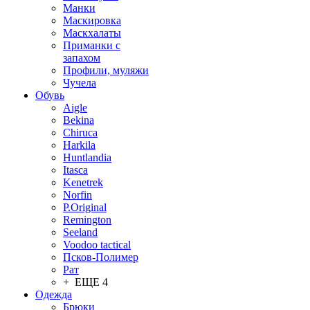
Манки
Маскировка
Маскхалаты
Приманки с
запахом
Профили, муляжи
Чучела
Обувь
Aigle
Bekina
Chiruсa
Harkila
Huntlandia
Itasca
Kenetrek
Norfin
P.Original
Remington
Seeland
Voodoo tactical
Псков-Полимер
Рат
+ ЕЩЕ 4
Одежда
Брюки