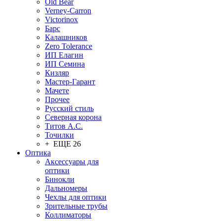
Old Bear
Verney-Carron
Victorinox
Барс
Калашников
Zero Tolerance
ИП Елагин
ИП Семина
Кизляр
Мастер-Гарант
Мачете
Прочее
Русский стиль
Северная корона
Титов А.С.
Точилки
+ ЕЩЕ 26
Оптика
Аксессуары для
оптики
Бинокли
Дальномеры
Чехлы для оптики
Зрительные трубы
Коллиматоры