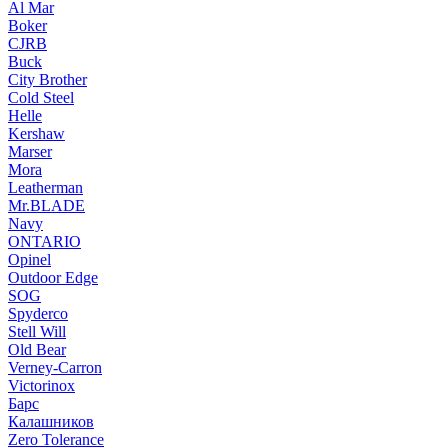
Al Mar
Boker
CJRB
Buck
City Brother
Cold Steel
Helle
Kershaw
Marser
Mora
Leatherman
Mr.BLADE
Navy
ONTARIO
Opinel
Outdoor Edge
SOG
Spyderco
Stell Will
Old Bear
Verney-Carron
Victorinox
Барс
Калашников
Zero Tolerance