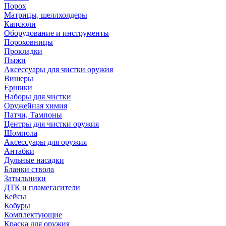
Порох
Матрицы, шеллхолдеры
Капсюли
Оборудование и инструменты
Пороховницы
Прокладки
Пыжи
Аксессуары для чистки оружия
Вишеры
Ёршики
Наборы для чистки
Оружейная химия
Патчи, Тампоны
Центры для чистки оружия
Шомпола
Аксессуары для оружия
Антабки
Дульные насадки
Бланки ствола
Затыльники
ДТК и пламегасители
Кейсы
Кобуры
Комплектующие
Краска для оружия