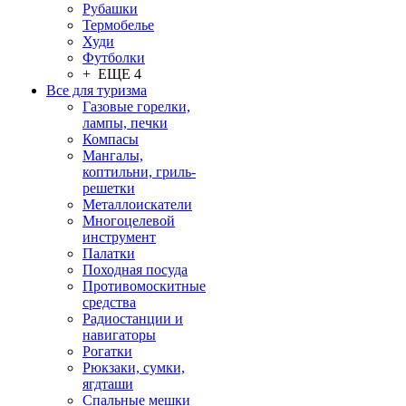
Рубашки
Термобелье
Худи
Футболки
+ ЕЩЕ 4
Все для туризма
Газовые горелки,
лампы, печки
Компасы
Мангалы,
коптильни, гриль-
решетки
Металлоискатели
Многоцелевой
инструмент
Палатки
Походная посуда
Противомоскитные
средства
Радиостанции и
навигаторы
Рогатки
Рюкзаки, сумки,
ягдташи
Спальные мешки