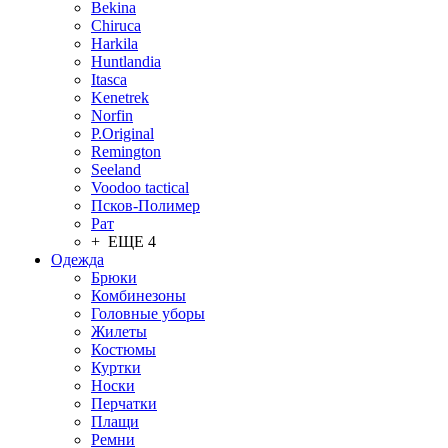
Bekina
Chiruсa
Harkila
Huntlandia
Itasca
Kenetrek
Norfin
P.Original
Remington
Seeland
Voodoo tactical
Псков-Полимер
Рат
+ ЕЩЕ 4
Одежда
Брюки
Комбинезоны
Головные уборы
Жилеты
Костюмы
Куртки
Носки
Перчатки
Плащи
Ремни