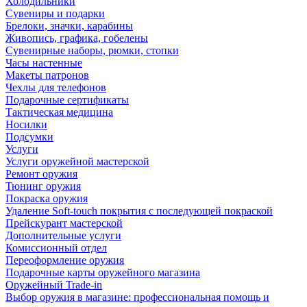
Холодильники
Сувениры и подарки
Брелоки, значки, карабины
Живопись, графика, гобелены
Сувенирные наборы, рюмки, стопки
Часы настенные
Макеты патронов
Чехлы для телефонов
Подарочные сертификаты
Тактическая медицина
Носилки
Подсумки
Услуги
Услуги оружейной мастерской
Ремонт оружия
Тюнинг оружия
Покраска оружия
Удаление Soft-touch покрытия с последующей покраской
Прейскурант мастерской
Дополнительные услуги
Комиссионный отдел
Переоформление оружия
Подарочные карты оружейного магазина
Оружейный Trade-in
Выбор оружия в магазине: профессиональная помощь и