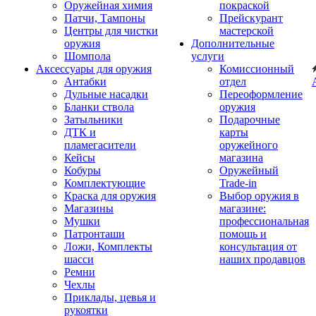
Оружейная химия
покраской
Патчи, Тампоны
Прейскурант
Центры для чистки
мастерской
оружия
Дополнительные
Шомпола
услуги
Аксессуары для оружия
Комиссионный
Антабки
отдел
Дульные насадки
Переоформление
Бланки ствола
оружия
Затыльники
Подарочные
ДТК и
карты
пламегасители
оружейного
Кейсы
магазина
Кобуры
Оружейный
Комплектующие
Trade-in
Краска для оружия
Выбор оружия в
Магазины
магазине:
Мушки
профессиональная
Патронташи
помощь и
Ложи, Комплекты
консультация от
шасси
наших продавцов
Ремни
Чехлы
Приклады, цевья и
рукоятки