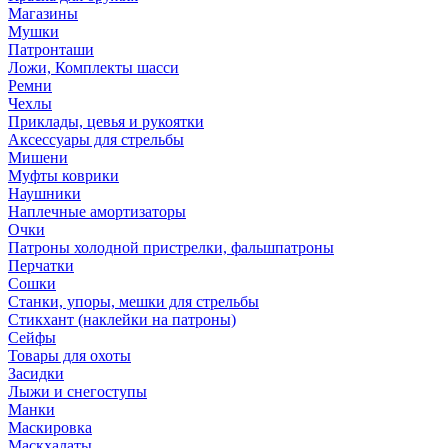
Магазины
Мушки
Патронташи
Ложи, Комплекты шасси
Ремни
Чехлы
Приклады, цевья и рукоятки
Аксессуары для стрельбы
Мишени
Муфты коврики
Наушники
Наплечные амортизаторы
Очки
Патроны холодной пристрелки, фальшпатроны
Перчатки
Сошки
Станки, упоры, мешки для стрельбы
Стикхант (наклейки на патроны)
Сейфы
Товары для охоты
Засидки
Лыжи и снегоступы
Манки
Маскировка
Маскхалаты