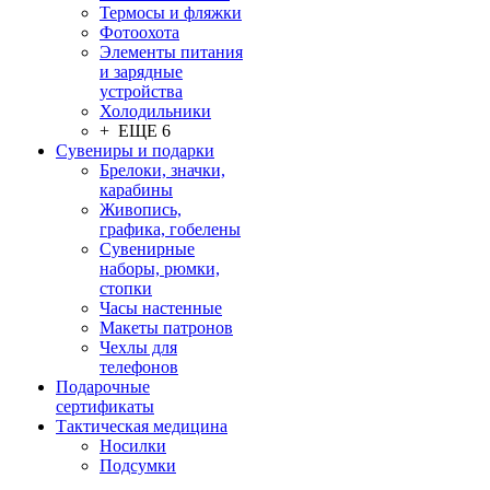
Термосы и фляжки
Фотоохота
Элементы питания
и зарядные
устройства
Холодильники
+ ЕЩЕ 6
Сувениры и подарки
Брелоки, значки,
карабины
Живопись,
графика, гобелены
Сувенирные
наборы, рюмки,
стопки
Часы настенные
Макеты патронов
Чехлы для
телефонов
Подарочные
сертификаты
Тактическая медицина
Носилки
Подсумки