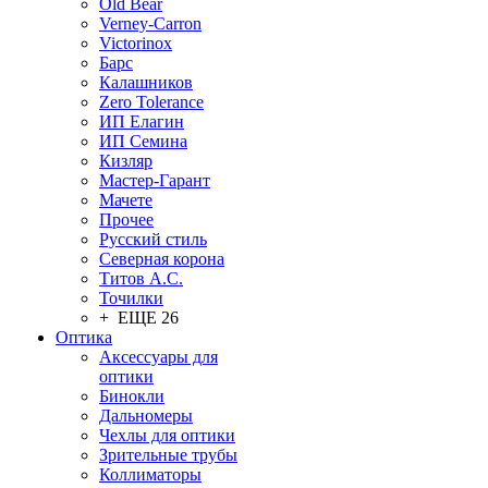
Old Bear
Verney-Carron
Victorinox
Барс
Калашников
Zero Tolerance
ИП Елагин
ИП Семина
Кизляр
Мастер-Гарант
Мачете
Прочее
Русский стиль
Северная корона
Титов А.С.
Точилки
+ ЕЩЕ 26
Оптика
Аксессуары для
оптики
Бинокли
Дальномеры
Чехлы для оптики
Зрительные трубы
Коллиматоры