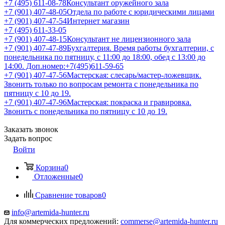
+7 (495) 611-08-78
Консультант оружейного зала
+7 (901) 407-48-05
Отдела по работе с юридическими лицами
+7 (901) 407-47-54
Интернет магазин
+7 (495) 611-33-05
+7 (901) 407-48-15
Консультант не лицензионного зала
+7 (901) 407-47-89
Бухгалтерия. Время работы бухгалтерии, с
понедельника по пятницу, с 11:00 до 18:00, обед с 13:00 до
14:00. Доп.номер:+7(495)611-59-65
+7 (901) 407-47-56
Мастерская: слесарь/мастер-ложевщик.
Звонить только по вопросам ремонта с понедельника по
пятницу с 10 до 19.
+7 (901) 407-47-96
Мастерская: покраска и гравировка.
Звонить с понедельника по пятницу с 10 до 19.
Заказать звонок
Задать вопрос
Войти
Корзина
0
Отложенные
0
Сравнение товаров
0
info@artemida-hunter.ru
Для коммерческих предложений:
commerse@artemida-hunter.ru