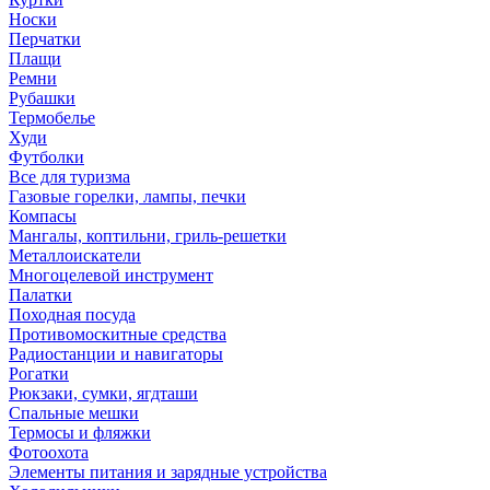
Носки
Перчатки
Плащи
Ремни
Рубашки
Термобелье
Худи
Футболки
Все для туризма
Газовые горелки, лампы, печки
Компасы
Мангалы, коптильни, гриль-решетки
Металлоискатели
Многоцелевой инструмент
Палатки
Походная посуда
Противомоскитные средства
Радиостанции и навигаторы
Рогатки
Рюкзаки, сумки, ягдташи
Спальные мешки
Термосы и фляжки
Фотоохота
Элементы питания и зарядные устройства