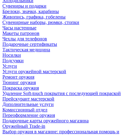
Холодильники
Сувениры и подарки
Брелоки, значки, карабины
Живопись, графика, гобелены
Сувенирные наборы, рюмки, стопки
Часы настенные
Макеты патронов
Чехлы для телефонов
Подарочные сертификаты
Тактическая медицина
Носилки
Подсумки
Услуги
Услуги оружейной мастерской
Ремонт оружия
Тюнинг оружия
Покраска оружия
Удаление Soft-touch покрытия с последующей покраской
Прейскурант мастерской
Дополнительные услуги
Комиссионный отдел
Переоформление оружия
Подарочные карты оружейного магазина
Оружейный Trade-in
Выбор оружия в магазине: профессиональная помощь и