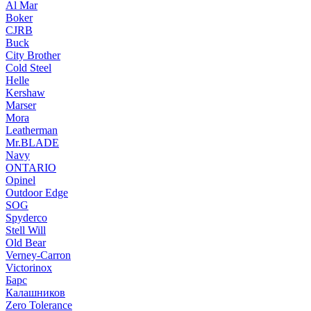
Al Mar
Boker
CJRB
Buck
City Brother
Cold Steel
Helle
Kershaw
Marser
Mora
Leatherman
Mr.BLADE
Navy
ONTARIO
Opinel
Outdoor Edge
SOG
Spyderco
Stell Will
Old Bear
Verney-Carron
Victorinox
Барс
Калашников
Zero Tolerance