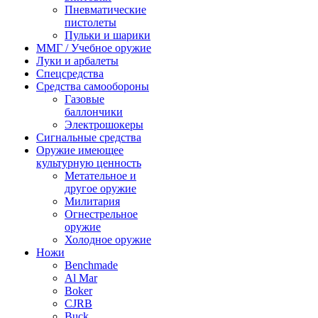
Пневматические
пистолеты
Пульки и шарики
ММГ / Учебное оружие
Луки и арбалеты
Спецсредства
Средства самообороны
Газовые
баллончики
Электрошокеры
Сигнальные средства
Оружие имеющее
культурную ценность
Метательное и
другое оружие
Милитария
Огнестрельное
оружие
Холодное оружие
Ножи
Benchmade
Al Mar
Boker
CJRB
Buck