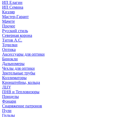
ИП Елагин
ИП Семина
Кизляр
Мастер-Гарант
Мачете
Прочее
Русский стиль
Северная корона
Титов А.С.
Точилки
Оптика
Аксессуары для оптики
Бинокли
Дальномеры
Чехлы для оптики
Зрительные трубы
Коллиматоры
Кронштейны, кольца
ЛЦУ
ПНВ и Тепловизоры
Прицелы
Фонари
Снаряжение патронов
Пули
Гильзы