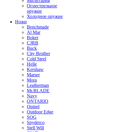
Милитария
Огнестрельное
оружие
Холодное оружие
Ножи
Benchmade
Al Mar
Boker
CJRB
Buck
City Brother
Cold Steel
Helle
Kershaw
Marser
Mora
Leatherman
Mr.BLADE
Navy
ONTARIO
Opinel
Outdoor Edge
SOG
Spyderco
Stell Will