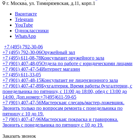
г. Москва, ул. Тимирязевская, д.11, корп.1
Вконтакте
Telegram
YouTube
Одноклассники
WhatsApp
+7 (495) 792-30-06
+7 (495) 792-30-06
Оружейный зал
+7 (495) 611-08-78
Консультант оружейного зала
+7 (901) 407-48-05
Отдела по работе с юридическими лицами
+7 (901) 407-47-54
Интернет магазин
+7 (495) 611-33-05
+7 (901) 407-48-15
Консультант не лицензионного зала
+7 (901) 407-47-89
Бухгалтерия. Время работы бухгалтерии, с
понедельника по пятницу, с 11:00 до 18:00, обед с 13:00 до
14:00. Доп.номер:+7(495)611-59-65
+7 (901) 407-47-56
Мастерская: слесарь/мастер-ложевщик.
Звонить только по вопросам ремонта с понедельника по
пятницу с 10 до 19.
+7 (901) 407-47-96
Мастерская: покраска и гравировка.
Звонить с понедельника по пятницу с 10 до 19.
Заказать звонок