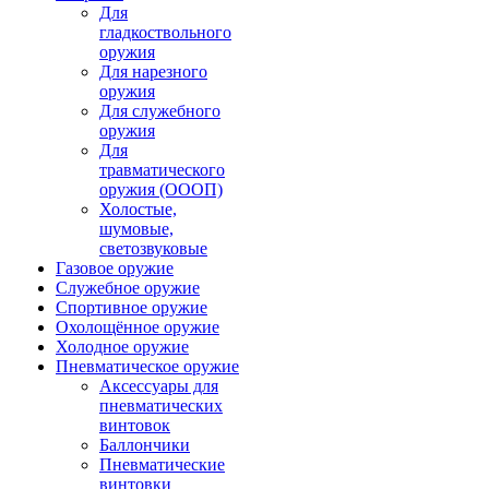
Для
гладкоствольного
оружия
Для нарезного
оружия
Для служебного
оружия
Для
травматического
оружия (ОООП)
Холостые,
шумовые,
светозвуковые
Газовое оружие
Служебное оружие
Спортивное оружие
Охолощённое оружие
Холодное оружие
Пневматическое оружие
Аксессуары для
пневматических
винтовок
Баллончики
Пневматические
винтовки