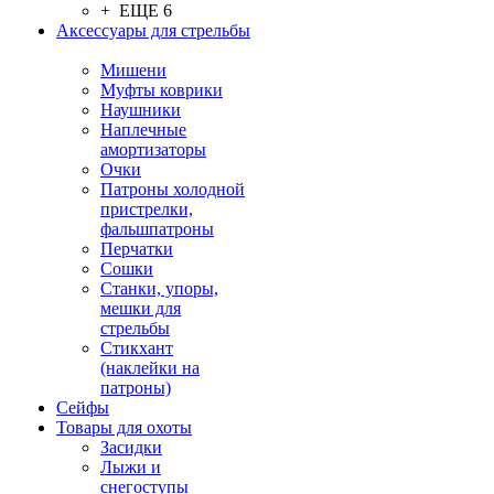
+ ЕЩЕ 6
Аксессуары для стрельбы
Мишени
Муфты коврики
Наушники
Наплечные
амортизаторы
Очки
Патроны холодной
пристрелки,
фальшпатроны
Перчатки
Сошки
Станки, упоры,
мешки для
стрельбы
Стикхант
(наклейки на
патроны)
Сейфы
Товары для охоты
Засидки
Лыжи и
снегоступы