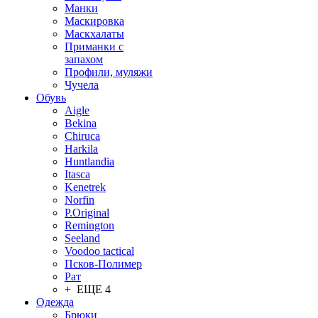
Манки
Маскировка
Маскхалаты
Приманки с
запахом
Профили, муляжи
Чучела
Обувь
Aigle
Bekina
Chiruсa
Harkila
Huntlandia
Itasca
Kenetrek
Norfin
P.Original
Remington
Seeland
Voodoo tactical
Псков-Полимер
Рат
+ ЕЩЕ 4
Одежда
Брюки