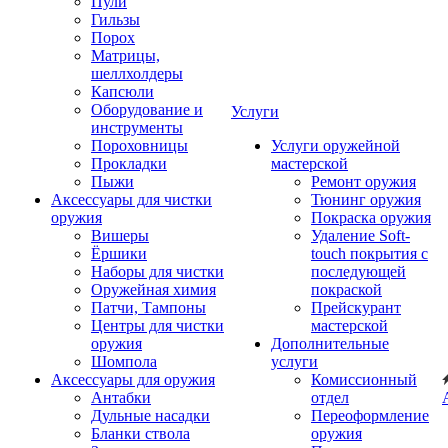
Пули
Гильзы
Порох
Матрицы,
шеллхолдеры
Капсюли
Оборудование и
Услуги
инструменты
Пороховницы
Услуги оружейной
Прокладки
мастерской
Пыжи
Ремонт оружия
Аксессуары для чистки
Тюнинг оружия
оружия
Покраска оружия
Вишеры
Удаление Soft-
Ёршики
touch покрытия с
Наборы для чистки
последующей
Оружейная химия
покраской
Патчи, Тампоны
Прейскурант
Центры для чистки
мастерской
оружия
Дополнительные
Шомпола
услуги
Аксессуары для оружия
Комиссионный
Антабки
отдел
Дульные насадки
Переоформление
Бланки ствола
оружия