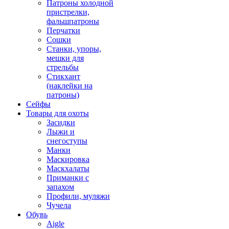
Патроны холодной
пристрелки,
фальшпатроны
Перчатки
Сошки
Станки, упоры,
мешки для
стрельбы
Стикхант
(наклейки на
патроны)
Сейфы
Товары для охоты
Засидки
Лыжи и
снегоступы
Манки
Маскировка
Маскхалаты
Приманки с
запахом
Профили, муляжи
Чучела
Обувь
Aigle