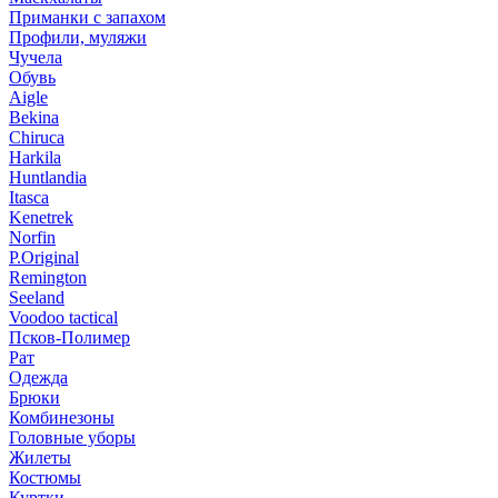
Приманки с запахом
Профили, муляжи
Чучела
Обувь
Aigle
Bekina
Chiruсa
Harkila
Huntlandia
Itasca
Kenetrek
Norfin
P.Original
Remington
Seeland
Voodoo tactical
Псков-Полимер
Рат
Одежда
Брюки
Комбинезоны
Головные уборы
Жилеты
Костюмы
Куртки