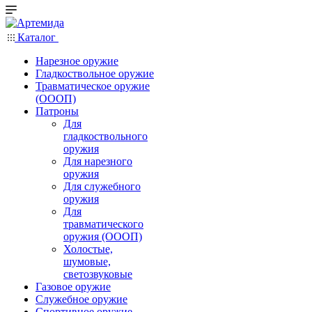
Каталог
Нарезное оружие
Гладкоствольное оружие
Травматическое оружие
(ОООП)
Патроны
Для
гладкоствольного
оружия
Для нарезного
оружия
Для служебного
оружия
Для
травматического
оружия (ОООП)
Холостые,
шумовые,
светозвуковые
Газовое оружие
Служебное оружие
Спортивное оружие