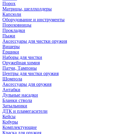
Порох
Матрицы, шеллхолдеры
Капсюли
Оборудование и инструменты
Пороховницы
Прокладки
Пыжи
Аксессуары для чистки оружия
Вишеры
Ёршики
Наборы для чистки
Оружейная химия
Патчи, Тампоны
Центры для чистки оружия
Шомпола
Аксессуары для оружия
Антабки
Дульные насадки
Бланки ствола
Затыльники
ДТК и пламегасители
Кейсы
Кобуры
Комплектующие
Краска для оружия