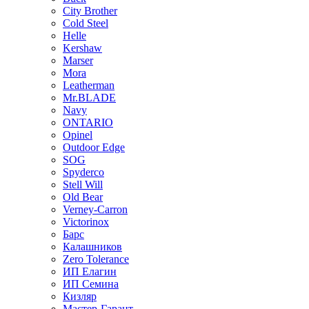
City Brother
Cold Steel
Helle
Kershaw
Marser
Mora
Leatherman
Mr.BLADE
Navy
ONTARIO
Opinel
Outdoor Edge
SOG
Spyderco
Stell Will
Old Bear
Verney-Carron
Victorinox
Барс
Калашников
Zero Tolerance
ИП Елагин
ИП Семина
Кизляр
Мастер-Гарант