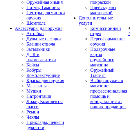
Оружейная химия
покраской
Патчи, Тампоны
Прейскурант
Центры для чистки
мастерской
оружия
Дополнительные
Шомпола
услуги
Аксессуары для оружия
Комиссионный
Антабки
отдел
Дульные насадки
Переоформление
Бланки ствола
оружия
Затыльники
Подарочные
ДТК и
карты
пламегасители
оружейного
Кейсы
магазина
Кобуры
Оружейный
Комплектующие
Trade-in
Краска для оружия
Выбор оружия в
Магазины
магазине:
Мушки
профессиональная
Патронташи
помощь и
Ложи, Комплекты
консультация от
шасси
наших продавцов
Ремни
Чехлы
Приклады, цевья и
рукоятки