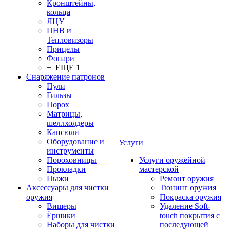
Кронштейны,
кольца
ЛЦУ
ПНВ и
Тепловизоры
Прицелы
Фонари
+ ЕЩЕ 1
Снаряжение патронов
Пули
Гильзы
Порох
Матрицы,
шеллхолдеры
Капсюли
Оборудование и
Услуги
инструменты
Пороховницы
Услуги оружейной
Прокладки
мастерской
Пыжи
Ремонт оружия
Аксессуары для чистки
Тюнинг оружия
оружия
Покраска оружия
Вишеры
Удаление Soft-
Ёршики
touch покрытия с
Наборы для чистки
последующей