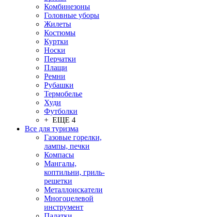
Комбинезоны
Головные уборы
Жилеты
Костюмы
Куртки
Носки
Перчатки
Плащи
Ремни
Рубашки
Термобелье
Худи
Футболки
+ ЕЩЕ 4
Все для туризма
Газовые горелки,
лампы, печки
Компасы
Мангалы,
коптильни, гриль-
решетки
Металлоискатели
Многоцелевой
инструмент
Палатки