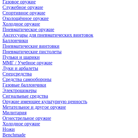
Газовое оружие
Служебное оружие
Спортивное оружие
Охолощённое оружие
Холодное оружие
Пневматическое оружие
Аксессуары для пневматических винтовок
Баллончики
Пневматические винтовки
Пневматические пистолеты
Пульки и шарики
ММГ / Учебное оружие
Луки и арбалеты
Спецсредства
Средства самообороны
Газовые баллончики
Электрошокеры
Сигнальные средства
Оружие имеющее культурную ценность
Метательное и другое оружие
Милитария
Огнестрельное оружие
Холодное оружие
Ножи
Benchmade