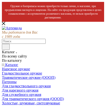
Оружие и боеприпасы можно приобрести только лично, в магазине, при
предъявлении паспорта и лицензии. На сайте эта продукция представлена в целях
ознакомления с ассортиментом розничного магазина, ее нельзя приобрести
дистанционно.
Мы работаем для Вас
с 1989 года
Каталог
По всему сайту
По каталогу
Каталог
Нарезное оружие
Гладкоствольное оружие
Травматическое оружие (ОООП)
Патроны
Для гладкоствольного оружия
Для нарезного оружия
Для служебного оружия
Для травматического оружия (ОООП)
Холостые, шумовые, светозвуковые