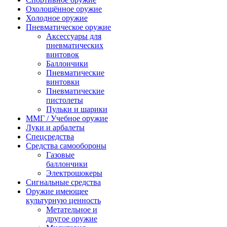
Охолощённое оружие
Холодное оружие
Пневматическое оружие
Аксессуары для
пневматических
винтовок
Баллончики
Пневматические
винтовки
Пневматические
пистолеты
Пульки и шарики
ММГ / Учебное оружие
Луки и арбалеты
Спецсредства
Средства самообороны
Газовые
баллончики
Электрошокеры
Сигнальные средства
Оружие имеющее
культурную ценность
Метательное и
другое оружие