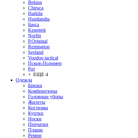
Bekina
Chiruсa
Harkila
Huntlandia
Itasca
Kenetrek
Norfin
P.Original
Remington
Seeland
Voodoo tactical
Псков-Полимер
Рат
+ ЕЩЕ 4
Одежда
Брюки
Комбинезоны
Головные уборы
Жилеты
Костюмы
Куртки
Носки
Перчатки
Плащи
Ремни