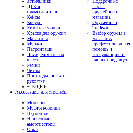
Затыльники
Подарочные
ДТК и
карты
пламегасители
оружейного
Кейсы
магазина
Кобуры
Оружейный
Комплектующие
Trade-in
Краска для оружия
Выбор оружия в
Магазины
магазине:
Мушки
профессиональная
Патронташи
помощь и
Ложи, Комплекты
консультация от
шасси
наших продавцов
Ремни
Чехлы
Приклады, цевья и
рукоятки
+ ЕЩЕ 6
Аксессуары для стрельбы
Мишени
Муфты коврики
Наушники
Наплечные
амортизаторы
Очки