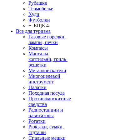
Рубашки
Термобелье
Худи
Футболки
+ ЕЩЕ 4
Все для туризма
Газовые горелки,
лампы, печки
Компасы
Мангалы,
коптильни, гриль-
решетки
Металлоискатели
Многоцелевой
инструмент
Палатки
Походная посуда
Противомоскитные
средства
Радиостанции и
навигаторы
Рогатки
Рюкзаки, сумки,
ягдташи
Спальные мешки