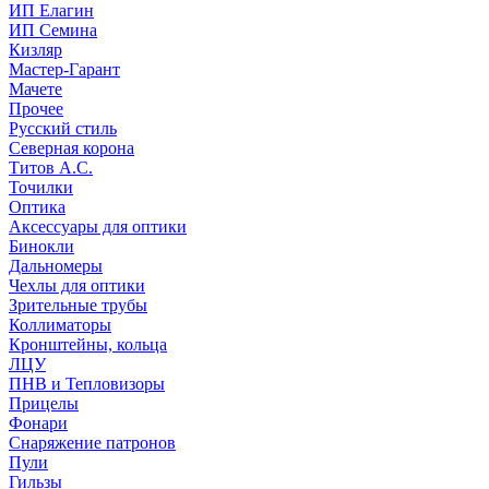
ИП Елагин
ИП Семина
Кизляр
Мастер-Гарант
Мачете
Прочее
Русский стиль
Северная корона
Титов А.С.
Точилки
Оптика
Аксессуары для оптики
Бинокли
Дальномеры
Чехлы для оптики
Зрительные трубы
Коллиматоры
Кронштейны, кольца
ЛЦУ
ПНВ и Тепловизоры
Прицелы
Фонари
Снаряжение патронов
Пули
Гильзы