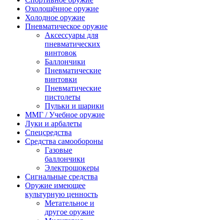
Охолощённое оружие
Холодное оружие
Пневматическое оружие
Аксессуары для
пневматических
винтовок
Баллончики
Пневматические
винтовки
Пневматические
пистолеты
Пульки и шарики
ММГ / Учебное оружие
Луки и арбалеты
Спецсредства
Средства самообороны
Газовые
баллончики
Электрошокеры
Сигнальные средства
Оружие имеющее
культурную ценность
Метательное и
другое оружие