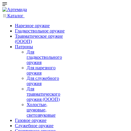
Каталог
Нарезное оружие
Гладкоствольное оружие
Травматическое оружие
(ОООП)
Патроны
Для
гладкоствольного
оружия
Для нарезного
оружия
Для служебного
оружия
Для
травматического
оружия (ОООП)
Холостые,
шумовые,
светозвуковые
Газовое оружие
Служебное оружие
Спортивное оружие