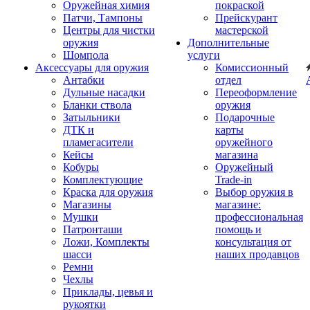
Оружейная химия
покраской
Патчи, Тампоны
Прейскурант
Центры для чистки
мастерской
оружия
Дополнительные
Шомпола
услуги
Аксессуары для оружия
Комиссионный
Антабки
отдел
Дульные насадки
Переоформление
Бланки ствола
оружия
Затыльники
Подарочные
ДТК и
карты
пламегасители
оружейного
Кейсы
магазина
Кобуры
Оружейный
Комплектующие
Trade-in
Краска для оружия
Выбор оружия в
Магазины
магазине:
Мушки
профессиональная
Патронташи
помощь и
Ложи, Комплекты
консультация от
шасси
наших продавцов
Ремни
Чехлы
Приклады, цевья и
рукоятки