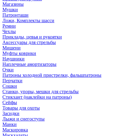
Магазины
Мушки
Патронташи
Ложи, Комплекты шасси
Ремни
Чехлы
Приклады, цевья и рукоятки
Аксессуары для стрельбы
Мишени
Муфты коврики
Наушники
Наплечные амортизаторы
Очки
Патроны холодной пристрелки, фальшпатроны
Перчатки
Сошки
Станки, упоры, мешки для стрельбы
Стикхант (наклейки на патроны)
Сейфы
Товары для охоты
Засидки
Лыжи и снегоступы
Манки
Маскировка
Маскхалаты