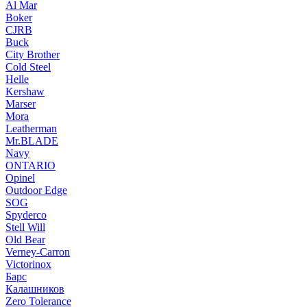
Al Mar
Boker
CJRB
Buck
City Brother
Cold Steel
Helle
Kershaw
Marser
Mora
Leatherman
Mr.BLADE
Navy
ONTARIO
Opinel
Outdoor Edge
SOG
Spyderco
Stell Will
Old Bear
Verney-Carron
Victorinox
Барс
Калашников
Zero Tolerance