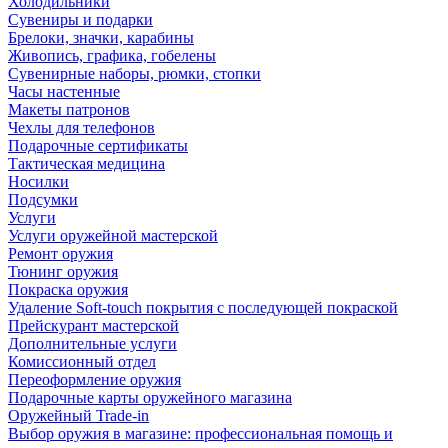
Холодильники
Сувениры и подарки
Брелоки, значки, карабины
Живопись, графика, гобелены
Сувенирные наборы, рюмки, стопки
Часы настенные
Макеты патронов
Чехлы для телефонов
Подарочные сертификаты
Тактическая медицина
Носилки
Подсумки
Услуги
Услуги оружейной мастерской
Ремонт оружия
Тюнинг оружия
Покраска оружия
Удаление Soft-touch покрытия с последующей покраской
Прейскурант мастерской
Дополнительные услуги
Комиссионный отдел
Переоформление оружия
Подарочные карты оружейного магазина
Оружейный Trade-in
Выбор оружия в магазине: профессиональная помощь и