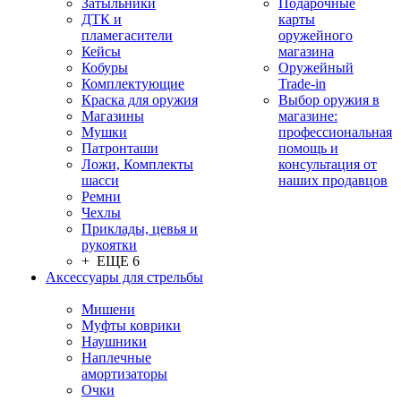
Затыльники
Подарочные
ДТК и
карты
пламегасители
оружейного
Кейсы
магазина
Кобуры
Оружейный
Комплектующие
Trade-in
Краска для оружия
Выбор оружия в
Магазины
магазине:
Мушки
профессиональная
Патронташи
помощь и
Ложи, Комплекты
консультация от
шасси
наших продавцов
Ремни
Чехлы
Приклады, цевья и
рукоятки
+ ЕЩЕ 6
Аксессуары для стрельбы
Мишени
Муфты коврики
Наушники
Наплечные
амортизаторы
Очки