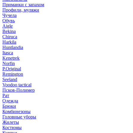
Приманки с запахом
Профили, муляжи
Чучела
Обувь
Aigle
Bekina
Chiruсa
Harkila
Huntlandia
Itasca
Kenetrek
Norfin
P.Original
Remington
Seeland
Voodoo tactical
Псков-Полимер
Рат
Одежда
Брюки
Комбинезоны
Головные уборы
Жилеты
Костюмы
Куртки