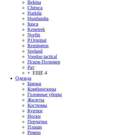
Bekina
Chiruсa
Harkila
Huntlandia
Itasca
Kenetrek
Norfin
P.Original
Remington
Seeland
Voodoo tactical
Псков-Полимер
Рат
+ ЕЩЕ 4
Одежда
Брюки
Комбинезоны
Головные уборы
Жилеты
Костюмы
Куртки
Носки
Перчатки
Плащи
Ремни