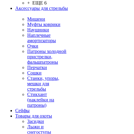
+ ЕЩЕ 6
Аксессуары для стрельбы
Мишени
Муфты коврики
Наушники
Наплечные
амортизаторы
Очки
Патроны холодной
пристрелки,
фальшпатроны
Перчатки
Сошки
Станки, упоры,
мешки для
стрельбы
Стикхант
(наклейки на
патроны)
Сейфы
Товары для охоты
Засидки
Лыжи и
снегоступы