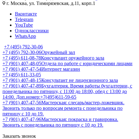
г. Москва, ул. Тимирязевская, д.11, корп.1
Вконтакте
Telegram
YouTube
Одноклассники
WhatsApp
+7 (495) 792-30-06
+7 (495) 792-30-06
Оружейный зал
+7 (495) 611-08-78
Консультант оружейного зала
+7 (901) 407-48-05
Отдела по работе с юридическими лицами
+7 (901) 407-47-54
Интернет магазин
+7 (495) 611-33-05
+7 (901) 407-48-15
Консультант не лицензионного зала
+7 (901) 407-47-89
Бухгалтерия. Время работы бухгалтерии, с
понедельника по пятницу, с 11:00 до 18:00, обед с 13:00 до
14:00. Доп.номер:+7(495)611-59-65
+7 (901) 407-47-56
Мастерская: слесарь/мастер-ложевщик.
Звонить только по вопросам ремонта с понедельника по
пятницу с 10 до 19.
+7 (901) 407-47-96
Мастерская: покраска и гравировка.
Звонить с понедельника по пятницу с 10 до 19.
Заказать звонок