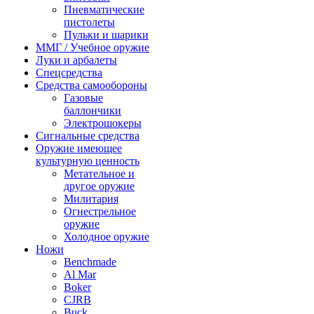
Пневматические
пистолеты
Пульки и шарики
ММГ / Учебное оружие
Луки и арбалеты
Спецсредства
Средства самообороны
Газовые
баллончики
Электрошокеры
Сигнальные средства
Оружие имеющее
культурную ценность
Метательное и
другое оружие
Милитария
Огнестрельное
оружие
Холодное оружие
Ножи
Benchmade
Al Mar
Boker
CJRB
Buck