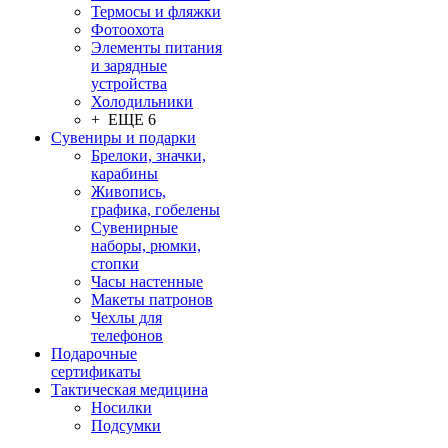
Термосы и фляжки
Фотоохота
Элементы питания
и зарядные
устройства
Холодильники
+ ЕЩЕ 6
Сувениры и подарки
Брелоки, значки,
карабины
Живопись,
графика, гобелены
Сувенирные
наборы, рюмки,
стопки
Часы настенные
Макеты патронов
Чехлы для
телефонов
Подарочные
сертификаты
Тактическая медицина
Носилки
Подсумки