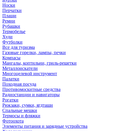
Носки
Перчатки
Плащи
Ремни
Рубашки
Термобелье
Худи
Футболки
Все для туризма
Газовые горелки, лампы, печки
Компасы
Мангалы, коптильни, гриль-решетки
Металлоискатели
Многоцелевой инструмент
Палатки
Походная посуда
Противомоскитные средства
Радиостанции и навигаторы
Рогатки
Рюкзаки, сумки, ягдташи
Спальные мешки
Термосы и фляжки
Фотоохота
Элементы питания и зарядные устройства