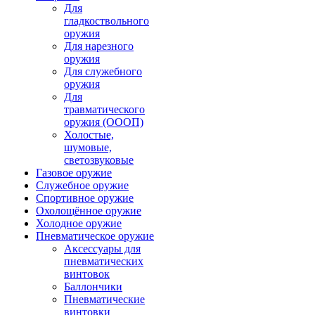
Для
гладкоствольного
оружия
Для нарезного
оружия
Для служебного
оружия
Для
травматического
оружия (ОООП)
Холостые,
шумовые,
светозвуковые
Газовое оружие
Служебное оружие
Спортивное оружие
Охолощённое оружие
Холодное оружие
Пневматическое оружие
Аксессуары для
пневматических
винтовок
Баллончики
Пневматические
винтовки