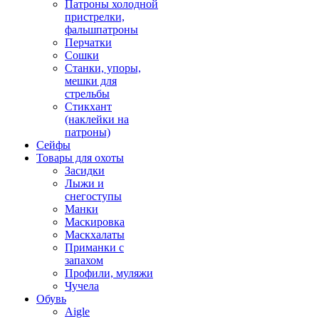
Патроны холодной
пристрелки,
фальшпатроны
Перчатки
Сошки
Станки, упоры,
мешки для
стрельбы
Стикхант
(наклейки на
патроны)
Сейфы
Товары для охоты
Засидки
Лыжи и
снегоступы
Манки
Маскировка
Маскхалаты
Приманки с
запахом
Профили, муляжи
Чучела
Обувь
Aigle