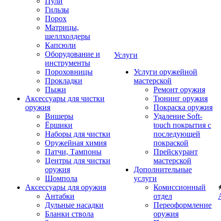
Пули
Гильзы
Порох
Матрицы,
шеллхолдеры
Капсюли
Оборудование и
Услуги
инструменты
Пороховницы
Услуги оружейной
Прокладки
мастерской
Пыжи
Ремонт оружия
Аксессуары для чистки
Тюнинг оружия
оружия
Покраска оружия
Вишеры
Удаление Soft-
Ёршики
touch покрытия с
Наборы для чистки
последующей
Оружейная химия
покраской
Патчи, Тампоны
Прейскурант
Центры для чистки
мастерской
оружия
Дополнительные
Шомпола
услуги
Аксессуары для оружия
Комиссионный
Антабки
отдел
Дульные насадки
Переоформление
Бланки ствола
оружия