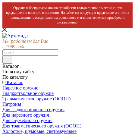
Оружие и боеприпасы можно приобрести только лично, в магазине, при
предъявлении паспорта и лицензии. На сайте эта продукция представлена в целях
ознакомления с ассортиментом розничного магазина, ее нельзя приобрести
дистанционно.
Мы работаем для Вас
с 1989 года
Каталог
По всему сайту
По каталогу
Каталог
Нарезное оружие
Гладкоствольное оружие
Травматическое оружие (ОООП)
Патроны
Для гладкоствольного оружия
Для нарезного оружия
Для служебного оружия
Для травматического оружия (ОООП)
Холостые, шумовые, светозвуковые