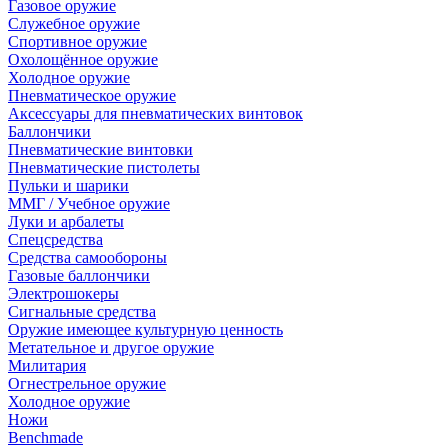
Газовое оружие
Служебное оружие
Спортивное оружие
Охолощённое оружие
Холодное оружие
Пневматическое оружие
Аксессуары для пневматических винтовок
Баллончики
Пневматические винтовки
Пневматические пистолеты
Пульки и шарики
ММГ / Учебное оружие
Луки и арбалеты
Спецсредства
Средства самообороны
Газовые баллончики
Электрошокеры
Сигнальные средства
Оружие имеющее культурную ценность
Метательное и другое оружие
Милитария
Огнестрельное оружие
Холодное оружие
Ножи
Benchmade