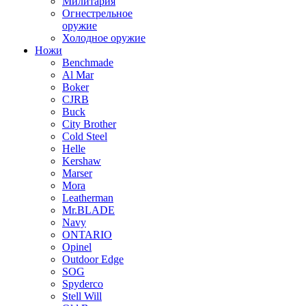
Милитария
Огнестрельное
оружие
Холодное оружие
Ножи
Benchmade
Al Mar
Boker
CJRB
Buck
City Brother
Cold Steel
Helle
Kershaw
Marser
Mora
Leatherman
Mr.BLADE
Navy
ONTARIO
Opinel
Outdoor Edge
SOG
Spyderco
Stell Will