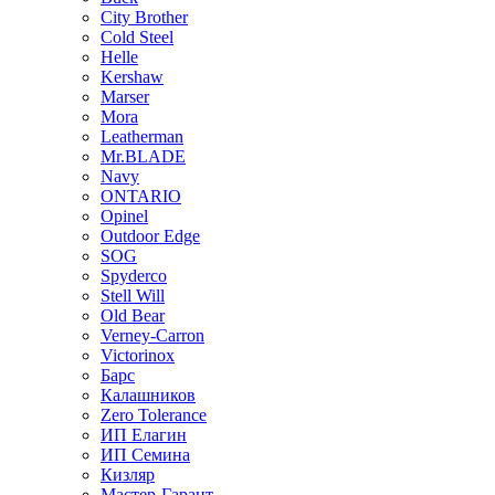
City Brother
Cold Steel
Helle
Kershaw
Marser
Mora
Leatherman
Mr.BLADE
Navy
ONTARIO
Opinel
Outdoor Edge
SOG
Spyderco
Stell Will
Old Bear
Verney-Carron
Victorinox
Барс
Калашников
Zero Tolerance
ИП Елагин
ИП Семина
Кизляр
Мастер-Гарант