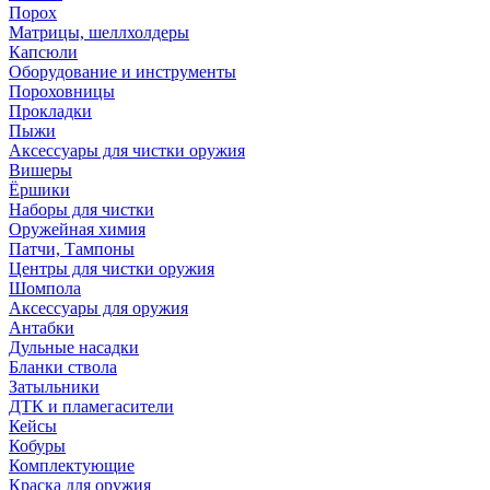
Порох
Матрицы, шеллхолдеры
Капсюли
Оборудование и инструменты
Пороховницы
Прокладки
Пыжи
Аксессуары для чистки оружия
Вишеры
Ёршики
Наборы для чистки
Оружейная химия
Патчи, Тампоны
Центры для чистки оружия
Шомпола
Аксессуары для оружия
Антабки
Дульные насадки
Бланки ствола
Затыльники
ДТК и пламегасители
Кейсы
Кобуры
Комплектующие
Краска для оружия