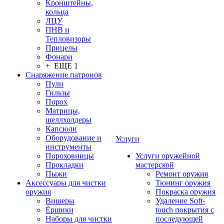
Кронштейны,
кольца
ЛЦУ
ПНВ и
Тепловизоры
Прицелы
Фонари
+ ЕЩЕ 1
Снаряжение патронов
Пули
Гильзы
Порох
Матрицы,
шеллхолдеры
Капсюли
Оборудование и
Услуги
инструменты
Пороховницы
Услуги оружейной
Прокладки
мастерской
Пыжи
Ремонт оружия
Аксессуары для чистки
Тюнинг оружия
оружия
Покраска оружия
Вишеры
Удаление Soft-
Ёршики
touch покрытия с
Наборы для чистки
последующей