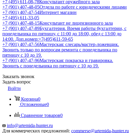
+7 (495) 611-08-78
Консультант оружейного зала
+7 (901) 407-48-05
Отдела по работе с юридическими лицами
+7 (901) 407-47-54
Интернет магазин
+7 (495) 611-33-05
+7 (901) 407-48-15
Консультант не лицензионного зала
+7 (901) 407-47-89
Бухгалтерия. Время работы бухгалтерии, с
понедельника по пятницу, с 11:00 до 18:00, обед с 13:00 до
14:00. Доп.номер:+7(495)611-59-65
+7 (901) 407-47-56
Мастерская: слесарь/мастер-ложевщик.
Звонить только по вопросам ремонта с понедельника по
пятницу с 10 до 19.
+7 (901) 407-47-96
Мастерская: покраска и гравировка.
Звонить с понедельника по пятницу с 10 до 19.
Заказать звонок
Задать вопрос
Войти
Корзина
0
Отложенные
0
Сравнение товаров
0
info@artemida-hunter.ru
Для коммерческих предложений:
commerse@artemida-hunter.ru