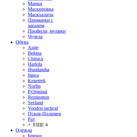
Манки
Маскировка
Маскхалаты
Приманки с
запахом
Профили, муляжи
Чучела
Обувь
Aigle
Bekina
Chiruсa
Harkila
Huntlandia
Itasca
Kenetrek
Norfin
P.Original
Remington
Seeland
Voodoo tactical
Псков-Полимер
Рат
+ ЕЩЕ 4
Одежда
Брюки