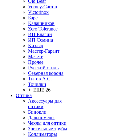
Old Bear
Verney-Carron
Victorinox
Барс
Калашников
Zero Tolerance
ИП Елагин
ИП Семина
Кизляр
Мастер-Гарант
Мачете
Прочее
Русский стиль
Северная корона
Титов А.С.
Точилки
+ ЕЩЕ 26
Оптика
Аксессуары для
оптики
Бинокли
Дальномеры
Чехлы для оптики
Зрительные трубы
Коллиматоры