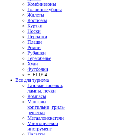
Комбинезоны
Головные уборы
Жилеты
Костюмы
Куртки
Носки
Перчатки
Плащи
Ремни
Рубашки
Термобелье
Худи
Футболки
+ ЕЩЕ 4
Все для туризма
Газовые горелки,
лампы, печки
Компасы
Мангалы,
коптильни, гриль-
решетки
Металлоискатели
Многоцелевой
инструмент
Палатки