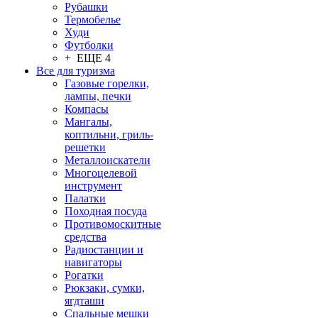
Рубашки
Термобелье
Худи
Футболки
+ ЕЩЕ 4
Все для туризма
Газовые горелки,
лампы, печки
Компасы
Мангалы,
коптильни, гриль-
решетки
Металлоискатели
Многоцелевой
инструмент
Палатки
Походная посуда
Противомоскитные
средства
Радиостанции и
навигаторы
Рогатки
Рюкзаки, сумки,
ягдташи
Спальные мешки