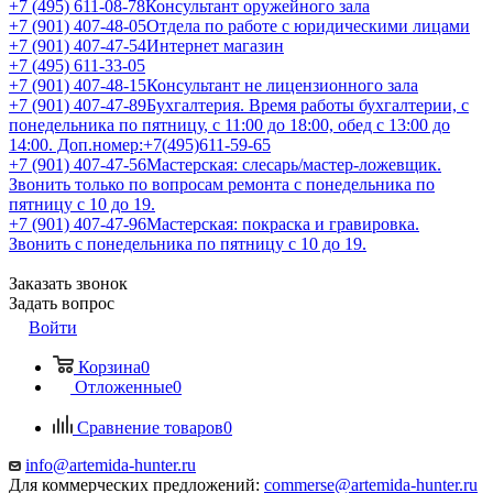
+7 (495) 611-08-78
Консультант оружейного зала
+7 (901) 407-48-05
Отдела по работе с юридическими лицами
+7 (901) 407-47-54
Интернет магазин
+7 (495) 611-33-05
+7 (901) 407-48-15
Консультант не лицензионного зала
+7 (901) 407-47-89
Бухгалтерия. Время работы бухгалтерии, с
понедельника по пятницу, с 11:00 до 18:00, обед с 13:00 до
14:00. Доп.номер:+7(495)611-59-65
+7 (901) 407-47-56
Мастерская: слесарь/мастер-ложевщик.
Звонить только по вопросам ремонта с понедельника по
пятницу с 10 до 19.
+7 (901) 407-47-96
Мастерская: покраска и гравировка.
Звонить с понедельника по пятницу с 10 до 19.
Заказать звонок
Задать вопрос
Войти
Корзина
0
Отложенные
0
Сравнение товаров
0
info@artemida-hunter.ru
Для коммерческих предложений:
commerse@artemida-hunter.ru