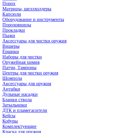
Порох
Матрицы, шеллхолдеры
Капсюли
Оборудование и инструменты
Пороховницы
Прокладки
Пыжи
Аксессуары для чистки оружия
Вишеры
Ёршики
Наборы для чистки
Оружейная химия
Патчи, Тампоны
Центры для чистки оружия
Шомпола
Аксессуары для оружия
Антабки
Дульные насадки
Бланки ствола
Затыльники
ДТК и пламегасители
Кейсы
Кобуры
Комплектующие
Краска для оружия