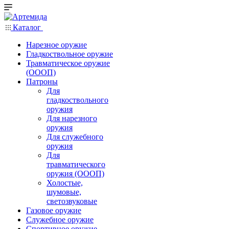
Каталог
Нарезное оружие
Гладкоствольное оружие
Травматическое оружие
(ОООП)
Патроны
Для
гладкоствольного
оружия
Для нарезного
оружия
Для служебного
оружия
Для
травматического
оружия (ОООП)
Холостые,
шумовые,
светозвуковые
Газовое оружие
Служебное оружие
Спортивное оружие