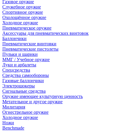
Газовое оружие
Служебное оружие
Спортивное оружие
Охолощённое оружие
Холодное оружие
Пневматическое оружие
Аксессуары для пневматических винтовок
Баллончики
Пневматические винтовки
Пневматические пистолеты
Пульки и шарики
ММГ / Учебное оружие
Луки и арбалеты
Спецсредства
Средства самообороны
Газовые баллончики
Электрошокеры
Сигнальные средства
Оружие имеющее культурную ценность
Метательное и другое оружие
Милитария
Огнестрельное оружие
Холодное оружие
Ножи
Benchmade