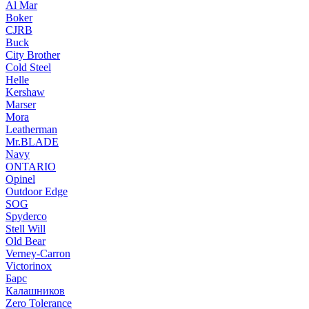
Al Mar
Boker
CJRB
Buck
City Brother
Cold Steel
Helle
Kershaw
Marser
Mora
Leatherman
Mr.BLADE
Navy
ONTARIO
Opinel
Outdoor Edge
SOG
Spyderco
Stell Will
Old Bear
Verney-Carron
Victorinox
Барс
Калашников
Zero Tolerance