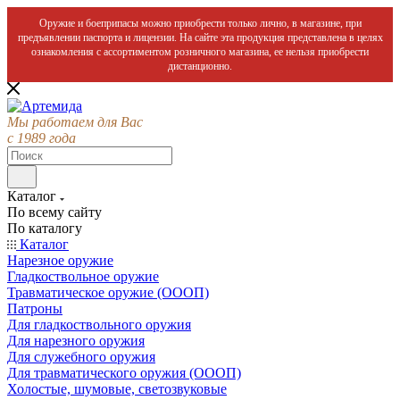
Оружие и боеприпасы можно приобрести только лично, в магазине, при
предъявлении паспорта и лицензии. На сайте эта продукция представлена в целях
ознакомления с ассортиментом розничного магазина, ее нельзя приобрести
дистанционно.
Мы работаем для Вас
с 1989 года
Каталог
По всему сайту
По каталогу
Каталог
Нарезное оружие
Гладкоствольное оружие
Травматическое оружие (ОООП)
Патроны
Для гладкоствольного оружия
Для нарезного оружия
Для служебного оружия
Для травматического оружия (ОООП)
Холостые, шумовые, светозвуковые