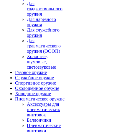
Для
гладкоствольного
оружия
Для нарезного
оружия
Для служебного
оружия
Для
травматического
оружия (ОООП)
Холостые,
шумовые,
светозвуковые
Газовое оружие
Служебное оружие
Спортивное оружие
Охолощённое оружие
Холодное оружие
Пневматическое оружие
Аксессуары для
пневматических
винтовок
Баллончики
Пневматические
винтовки