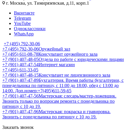
г. Москва, ул. Тимирязевская, д.11, корп.1
Вконтакте
Telegram
YouTube
Одноклассники
WhatsApp
+7 (495) 792-30-06
+7 (495) 792-30-06
Оружейный зал
+7 (495) 611-08-78
Консультант оружейного зала
+7 (901) 407-48-05
Отдела по работе с юридическими лицами
+7 (901) 407-47-54
Интернет магазин
+7 (495) 611-33-05
+7 (901) 407-48-15
Консультант не лицензионного зала
+7 (901) 407-47-89
Бухгалтерия. Время работы бухгалтерии, с
понедельника по пятницу, с 11:00 до 18:00, обед с 13:00 до
14:00. Доп.номер:+7(495)611-59-65
+7 (901) 407-47-56
Мастерская: слесарь/мастер-ложевщик.
Звонить только по вопросам ремонта с понедельника по
пятницу с 10 до 19.
+7 (901) 407-47-96
Мастерская: покраска и гравировка.
Звонить с понедельника по пятницу с 10 до 19.
Заказать звонок