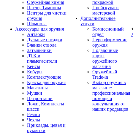
Оружейная химия
покраской
Патчи, Тампоны
Прейскурант
Центры для чистки
мастерской
оружия
Дополнительные
Шомпола
услуги
Аксессуары для оружия
Комиссионный
Антабки
отдел
Дульные насадки
Переоформление
Бланки ствола
оружия
Затыльники
Подарочные
ДТК и
карты
пламегасители
оружейного
Кейсы
магазина
Кобуры
Оружейный
Комплектующие
Trade-in
Краска для оружия
Выбор оружия в
Магазины
магазине:
Мушки
профессиональная
Патронташи
помощь и
Ложи, Комплекты
консультация от
шасси
наших продавцов
Ремни
Чехлы
Приклады, цевья и
рукоятки