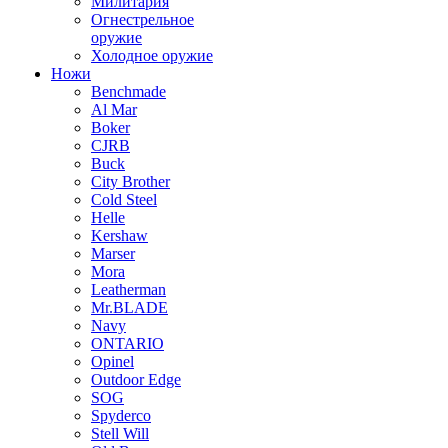
Милитария
Огнестрельное
оружие
Холодное оружие
Ножи
Benchmade
Al Mar
Boker
CJRB
Buck
City Brother
Cold Steel
Helle
Kershaw
Marser
Mora
Leatherman
Mr.BLADE
Navy
ONTARIO
Opinel
Outdoor Edge
SOG
Spyderco
Stell Will