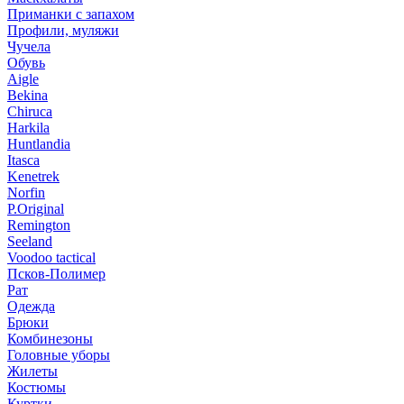
Приманки с запахом
Профили, муляжи
Чучела
Обувь
Aigle
Bekina
Chiruсa
Harkila
Huntlandia
Itasca
Kenetrek
Norfin
P.Original
Remington
Seeland
Voodoo tactical
Псков-Полимер
Рат
Одежда
Брюки
Комбинезоны
Головные уборы
Жилеты
Костюмы
Куртки