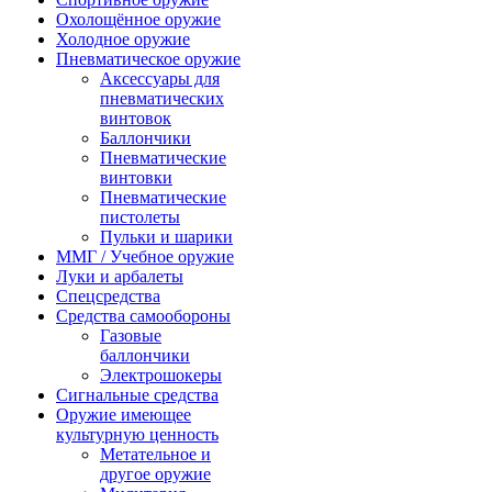
Охолощённое оружие
Холодное оружие
Пневматическое оружие
Аксессуары для
пневматических
винтовок
Баллончики
Пневматические
винтовки
Пневматические
пистолеты
Пульки и шарики
ММГ / Учебное оружие
Луки и арбалеты
Спецсредства
Средства самообороны
Газовые
баллончики
Электрошокеры
Сигнальные средства
Оружие имеющее
культурную ценность
Метательное и
другое оружие