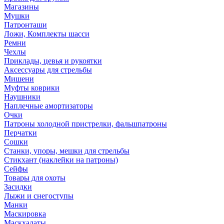
Магазины
Мушки
Патронташи
Ложи, Комплекты шасси
Ремни
Чехлы
Приклады, цевья и рукоятки
Аксессуары для стрельбы
Мишени
Муфты коврики
Наушники
Наплечные амортизаторы
Очки
Патроны холодной пристрелки, фальшпатроны
Перчатки
Сошки
Станки, упоры, мешки для стрельбы
Стикхант (наклейки на патроны)
Сейфы
Товары для охоты
Засидки
Лыжи и снегоступы
Манки
Маскировка
Маскхалаты