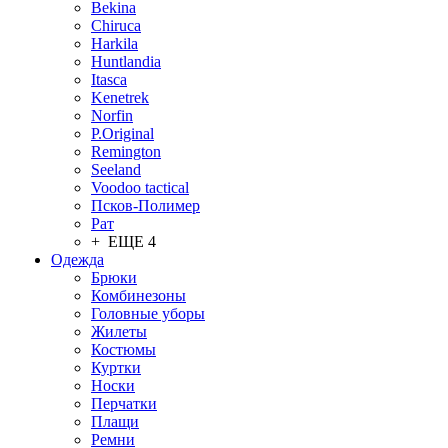
Bekina
Chiruсa
Harkila
Huntlandia
Itasca
Kenetrek
Norfin
P.Original
Remington
Seeland
Voodoo tactical
Псков-Полимер
Рат
+ ЕЩЕ 4
Одежда
Брюки
Комбинезоны
Головные уборы
Жилеты
Костюмы
Куртки
Носки
Перчатки
Плащи
Ремни