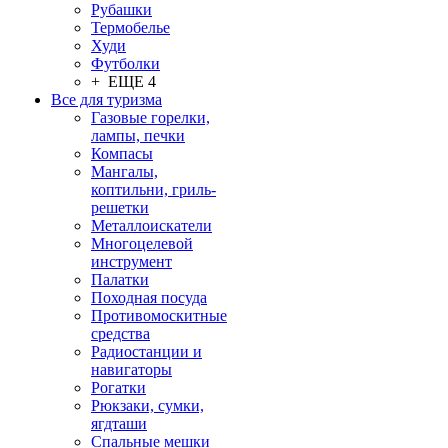
Рубашки
Термобелье
Худи
Футболки
+ ЕЩЕ 4
Все для туризма
Газовые горелки,
лампы, печки
Компасы
Мангалы,
коптильни, гриль-
решетки
Металлоискатели
Многоцелевой
инструмент
Палатки
Походная посуда
Противомоскитные
средства
Радиостанции и
навигаторы
Рогатки
Рюкзаки, сумки,
ягдташи
Спальные мешки