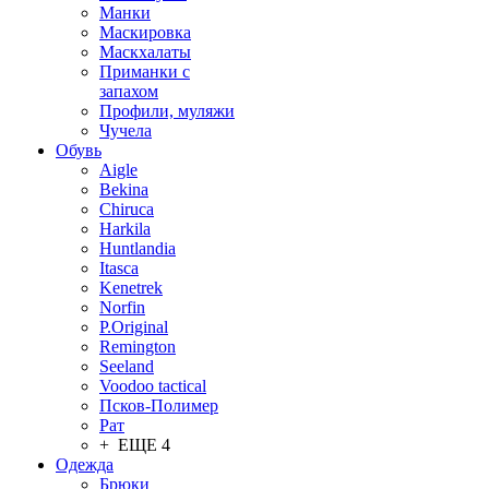
Манки
Маскировка
Маскхалаты
Приманки с
запахом
Профили, муляжи
Чучела
Обувь
Aigle
Bekina
Chiruсa
Harkila
Huntlandia
Itasca
Kenetrek
Norfin
P.Original
Remington
Seeland
Voodoo tactical
Псков-Полимер
Рат
+ ЕЩЕ 4
Одежда
Брюки