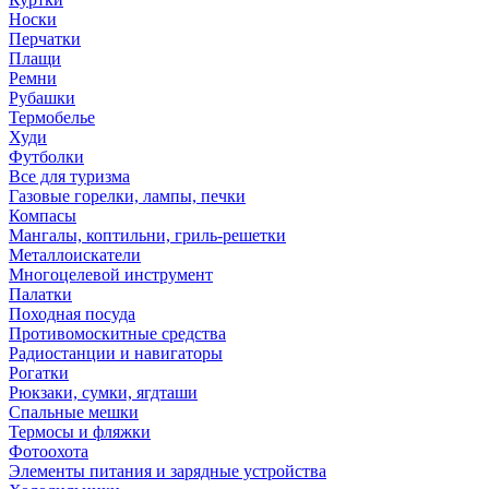
Носки
Перчатки
Плащи
Ремни
Рубашки
Термобелье
Худи
Футболки
Все для туризма
Газовые горелки, лампы, печки
Компасы
Мангалы, коптильни, гриль-решетки
Металлоискатели
Многоцелевой инструмент
Палатки
Походная посуда
Противомоскитные средства
Радиостанции и навигаторы
Рогатки
Рюкзаки, сумки, ягдташи
Спальные мешки
Термосы и фляжки
Фотоохота
Элементы питания и зарядные устройства