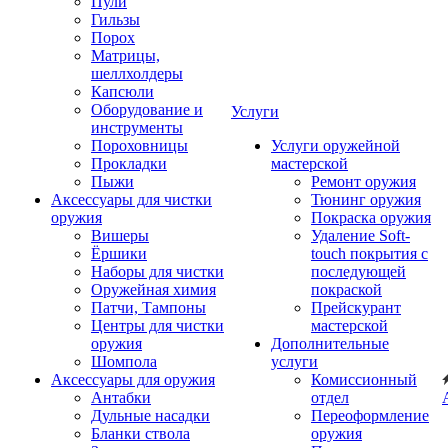
Пули
Гильзы
Порох
Матрицы,
шеллхолдеры
Капсюли
Оборудование и
Услуги
инструменты
Пороховницы
Услуги оружейной
Прокладки
мастерской
Пыжи
Ремонт оружия
Аксессуары для чистки
Тюнинг оружия
оружия
Покраска оружия
Вишеры
Удаление Soft-
Ёршики
touch покрытия с
Наборы для чистки
последующей
Оружейная химия
покраской
Патчи, Тампоны
Прейскурант
Центры для чистки
мастерской
оружия
Дополнительные
Шомпола
услуги
Аксессуары для оружия
Комиссионный
Антабки
отдел
Дульные насадки
Переоформление
Бланки ствола
оружия