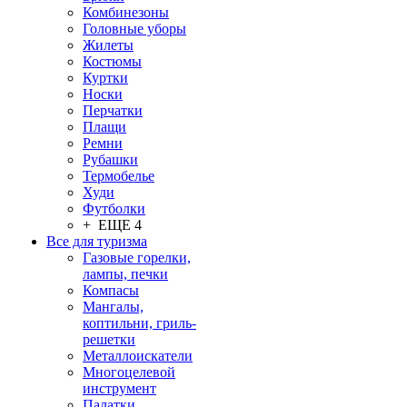
Комбинезоны
Головные уборы
Жилеты
Костюмы
Куртки
Носки
Перчатки
Плащи
Ремни
Рубашки
Термобелье
Худи
Футболки
+ ЕЩЕ 4
Все для туризма
Газовые горелки,
лампы, печки
Компасы
Мангалы,
коптильни, гриль-
решетки
Металлоискатели
Многоцелевой
инструмент
Палатки