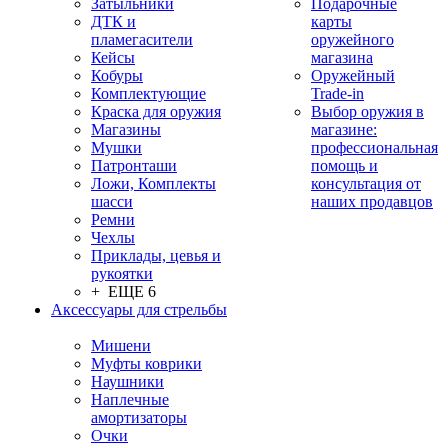
Затыльники
Подарочные
ДТК и
карты
пламегасители
оружейного
Кейсы
магазина
Кобуры
Оружейный
Комплектующие
Trade-in
Краска для оружия
Выбор оружия в
Магазины
магазине:
Мушки
профессиональная
Патронташи
помощь и
Ложи, Комплекты
консультация от
шасси
наших продавцов
Ремни
Чехлы
Приклады, цевья и
рукоятки
+ ЕЩЕ 6
Аксессуары для стрельбы
Мишени
Муфты коврики
Наушники
Наплечные
амортизаторы
Очки