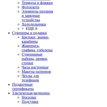
Термосы и фляжки
Фотоохота
Элементы питания
и зарядные
устройства
Холодильники
+ ЕЩЕ 6
Сувениры и подарки
Брелоки, значки,
карабины
Живопись,
графика, гобелены
Сувенирные
наборы, рюмки,
стопки
Часы настенные
Макеты патронов
Чехлы для
телефонов
Подарочные
сертификаты
Тактическая медицина
Носилки
Подсумки