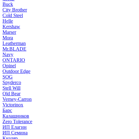
Buck
City Brother
Cold Steel
Helle
Kershaw
Marser
Mora
Leatherman
Mr.BLADE
Navy
ONTARIO
Opinel
Outdoor Edge
SOG
Spyderco
Stell Will
Old Bear
Verney-Carron
Victorinox
Барс
Калашников
Zero Tolerance
ИП Елагин
ИП Семина
Кизляр