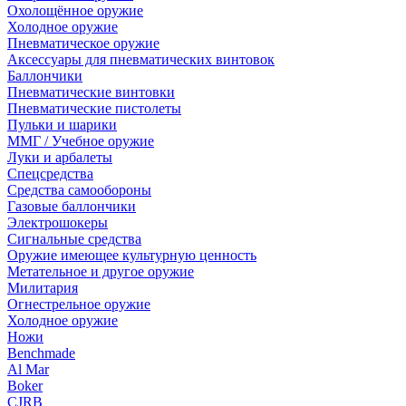
Охолощённое оружие
Холодное оружие
Пневматическое оружие
Аксессуары для пневматических винтовок
Баллончики
Пневматические винтовки
Пневматические пистолеты
Пульки и шарики
ММГ / Учебное оружие
Луки и арбалеты
Спецсредства
Средства самообороны
Газовые баллончики
Электрошокеры
Сигнальные средства
Оружие имеющее культурную ценность
Метательное и другое оружие
Милитария
Огнестрельное оружие
Холодное оружие
Ножи
Benchmade
Al Mar
Boker
CJRB