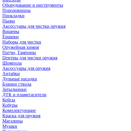
Оборудование и инструменты
Пороховницы
Прокладки
Пыжи
Аксессуары для чистки оружия
Вишеры
Ёршики
Наборы для чистки
Оружейная химия
Патчи, Тампоны
Центры для чистки оружия
Шомпола
Аксессуары для оружия
Антабки
Дульные насадки
Бланки ствола
Затыльники
ДТК и пламегасители
Кейсы
Кобуры
Комплектующие
Краска для оружия
Магазины
Мушки