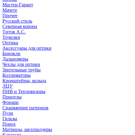
Мастер-Гарант
Мачете
Прочее
Русский стиль
Северная корона
Титов А.С.
Точилки
Оптика
Аксессуары для оптики
Бинокли
Дальномеры
Чехлы для оптики
Зрительные трубы
Коллиматоры
Кронштейны, кольца
ЛЦУ
ПНВ и Тепловизоры
Прицелы
Фонари
Снаряжение патронов
Пули
Гильзы
Порох
Матрицы, шеллхолдеры
Капсюли