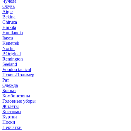
Чучела
Обувь
Aigle
Bekina
Chiruсa
Harkila
Huntlandia
Itasca
Kenetrek
Norfin
P.Original
Remington
Seeland
Voodoo tactical
Псков-Полимер
Рат
Одежда
Брюки
Комбинезоны
Головные уборы
Жилеты
Костюмы
Куртки
Носки
Перчатки