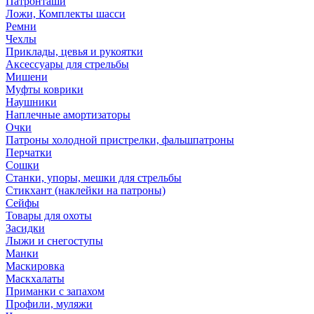
Патронташи
Ложи, Комплекты шасси
Ремни
Чехлы
Приклады, цевья и рукоятки
Аксессуары для стрельбы
Мишени
Муфты коврики
Наушники
Наплечные амортизаторы
Очки
Патроны холодной пристрелки, фальшпатроны
Перчатки
Сошки
Станки, упоры, мешки для стрельбы
Стикхант (наклейки на патроны)
Сейфы
Товары для охоты
Засидки
Лыжи и снегоступы
Манки
Маскировка
Маскхалаты
Приманки с запахом
Профили, муляжи