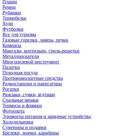
Плащи
Ремни
Рубашки
Термобелье
Худи
Футболки
Все для туризма
Газовые горелки, лампы, печки
Компасы
Мангалы, коптильни, гриль-решетки
Металлоискатели
Многоцелевой инструмент
Палатки
Походная посуда
Противомоскитные средства
Радиостанции и навигаторы
Рогатки
Рюкзаки, сумки, ягдташи
Спальные мешки
Термосы и фляжки
Фотоохота
Элементы питания и зарядные устройства
Холодильники
Сувениры и подарки
Брелоки, значки, карабины