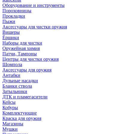
Оборудование и инструменты
Пороховницы
Прокладки
Пыжи
Аксессуары для чистки оружия
Вишеры
Ёршики
Наборы для чистки
Оружейная химия
Патчи, Тампоны
Центры для чистки оружия
Шомпола
Аксессуары для оружия
Антабки
Дульные насадки
Бланки ствола
Затыльники
ДТК и пламегасители
Кейсы
Кобуры
Комплектующие
Краска для оружия
Магазины
Мушки