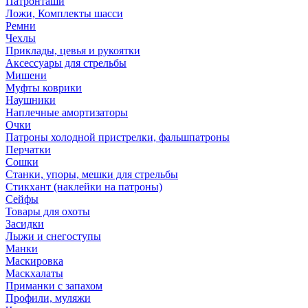
Патронташи
Ложи, Комплекты шасси
Ремни
Чехлы
Приклады, цевья и рукоятки
Аксессуары для стрельбы
Мишени
Муфты коврики
Наушники
Наплечные амортизаторы
Очки
Патроны холодной пристрелки, фальшпатроны
Перчатки
Сошки
Станки, упоры, мешки для стрельбы
Стикхант (наклейки на патроны)
Сейфы
Товары для охоты
Засидки
Лыжи и снегоступы
Манки
Маскировка
Маскхалаты
Приманки с запахом
Профили, муляжи