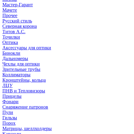
Мастер-Гарант
Мачете
Прочее
Русский стиль
Северная корона
Титов А.С.
Точилки
Оптика
Аксессуары для оптики
Бинокли
Дальномеры
Чехлы для оптики
Зрительные трубы
Коллиматоры
Кронштейны, кольца
ЛЦУ
ПНВ и Тепловизоры
Прицелы
Фонари
Снаряжение патронов
Пули
Гильзы
Порох
Матрицы, шеллхолдеры
Капсюли