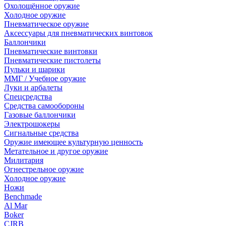
Охолощённое оружие
Холодное оружие
Пневматическое оружие
Аксессуары для пневматических винтовок
Баллончики
Пневматические винтовки
Пневматические пистолеты
Пульки и шарики
ММГ / Учебное оружие
Луки и арбалеты
Спецсредства
Средства самообороны
Газовые баллончики
Электрошокеры
Сигнальные средства
Оружие имеющее культурную ценность
Метательное и другое оружие
Милитария
Огнестрельное оружие
Холодное оружие
Ножи
Benchmade
Al Mar
Boker
CJRB