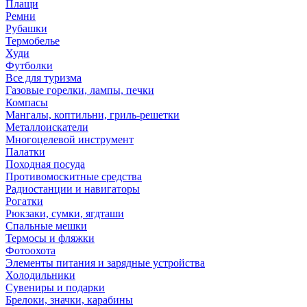
Плащи
Ремни
Рубашки
Термобелье
Худи
Футболки
Все для туризма
Газовые горелки, лампы, печки
Компасы
Мангалы, коптильни, гриль-решетки
Металлоискатели
Многоцелевой инструмент
Палатки
Походная посуда
Противомоскитные средства
Радиостанции и навигаторы
Рогатки
Рюкзаки, сумки, ягдташи
Спальные мешки
Термосы и фляжки
Фотоохота
Элементы питания и зарядные устройства
Холодильники
Сувениры и подарки
Брелоки, значки, карабины