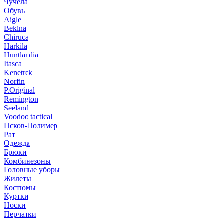
Чучела
Обувь
Aigle
Bekina
Chiruсa
Harkila
Huntlandia
Itasca
Kenetrek
Norfin
P.Original
Remington
Seeland
Voodoo tactical
Псков-Полимер
Рат
Одежда
Брюки
Комбинезоны
Головные уборы
Жилеты
Костюмы
Куртки
Носки
Перчатки