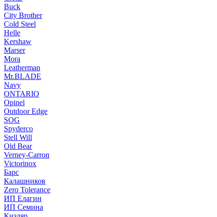
Buck
City Brother
Cold Steel
Helle
Kershaw
Marser
Mora
Leatherman
Mr.BLADE
Navy
ONTARIO
Opinel
Outdoor Edge
SOG
Spyderco
Stell Will
Old Bear
Verney-Carron
Victorinox
Барс
Калашников
Zero Tolerance
ИП Елагин
ИП Семина
Кизляр