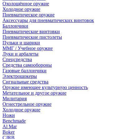
Охолощённое оружие
Холодное оружие
Пневматическое оружие
Аксессуары для пневматических винтовок
Баллончики
Пневматические винтовки
Пневматические пистолеты
Пульки и шарики
ММГ / Учебное оружие
Луки и арбалеты
Спецсредства
Средства самообороны
Газовые баллончики
Электрошокеры
Сигнальные средства
Оружие имеющее культурную ценность
Метательное и другое оружие
Милитария
Огнестрельное оружие
Холодное оружие
Ножи
Benchmade
Al Mar
Boker
CJRB