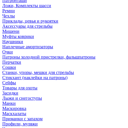
Патронташи
Ложи, Комплекты шасси
Ремни
Чехлы
Приклады, цевья и рукоятки
Аксессуары для стрельбы
Мишени
Муфты коврики
Наушники
Наплечные амортизаторы
Очки
Патроны холодной пристрелки, фальшпатроны
Перчатки
Сошки
Станки, упоры, мешки для стрельбы
Стикхант (наклейки на патроны)
Сейфы
Товары для охоты
Засидки
Лыжи и снегоступы
Манки
Маскировка
Маскхалаты
Приманки с запахом
Профили, муляжи