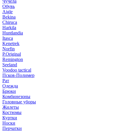
Чучела
Обувь
Aigle
Bekina
Chiruсa
Harkila
Huntlandia
Itasca
Kenetrek
Norfin
P.Original
Remington
Seeland
Voodoo tactical
Псков-Полимер
Рат
Одежда
Брюки
Комбинезоны
Головные уборы
Жилеты
Костюмы
Куртки
Носки
Перчатки