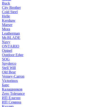
Buck
City Brother
Cold Steel
Helle
Kershaw
Marser
Mora
Leatherman
Mr.BLADE
Navy
ONTARIO
Opinel
Outdoor Edge
SOG
Spyderco
Stell Will
Old Bear
Verney-Carron
Victorinox
Барс
Калашников
Zero Tolerance
ИП Елагин
ИП Семина
Кизляр