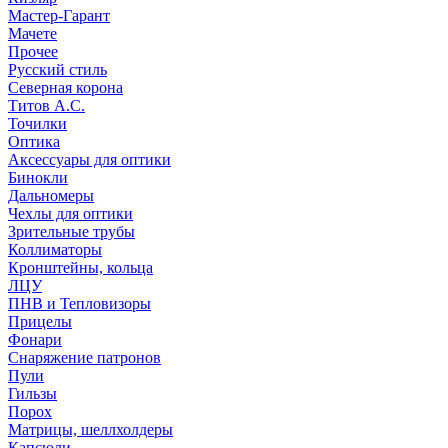
Мастер-Гарант
Мачете
Прочее
Русский стиль
Северная корона
Титов А.С.
Точилки
Оптика
Аксессуары для оптики
Бинокли
Дальномеры
Чехлы для оптики
Зрительные трубы
Коллиматоры
Кронштейны, кольца
ЛЦУ
ПНВ и Тепловизоры
Прицелы
Фонари
Снаряжение патронов
Пули
Гильзы
Порох
Матрицы, шеллхолдеры
Капсюли