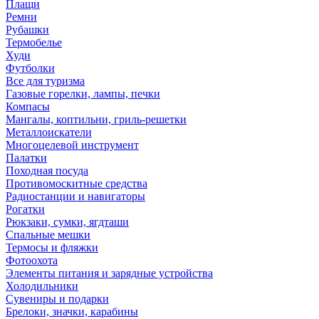
Плащи
Ремни
Рубашки
Термобелье
Худи
Футболки
Все для туризма
Газовые горелки, лампы, печки
Компасы
Мангалы, коптильни, гриль-решетки
Металлоискатели
Многоцелевой инструмент
Палатки
Походная посуда
Противомоскитные средства
Радиостанции и навигаторы
Рогатки
Рюкзаки, сумки, ягдташи
Спальные мешки
Термосы и фляжки
Фотоохота
Элементы питания и зарядные устройства
Холодильники
Сувениры и подарки
Брелоки, значки, карабины