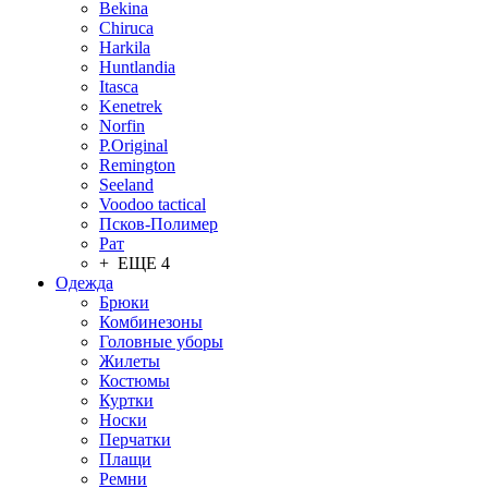
Bekina
Chiruсa
Harkila
Huntlandia
Itasca
Kenetrek
Norfin
P.Original
Remington
Seeland
Voodoo tactical
Псков-Полимер
Рат
+ ЕЩЕ 4
Одежда
Брюки
Комбинезоны
Головные уборы
Жилеты
Костюмы
Куртки
Носки
Перчатки
Плащи
Ремни