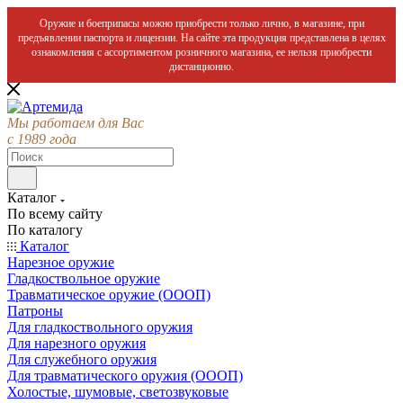
Оружие и боеприпасы можно приобрести только лично, в магазине, при
предъявлении паспорта и лицензии. На сайте эта продукция представлена в целях
ознакомления с ассортиментом розничного магазина, ее нельзя приобрести
дистанционно.
Мы работаем для Вас
с 1989 года
Каталог
По всему сайту
По каталогу
Каталог
Нарезное оружие
Гладкоствольное оружие
Травматическое оружие (ОООП)
Патроны
Для гладкоствольного оружия
Для нарезного оружия
Для служебного оружия
Для травматического оружия (ОООП)
Холостые, шумовые, светозвуковые