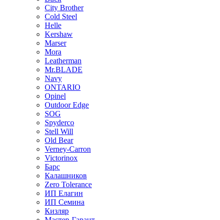
City Brother
Cold Steel
Helle
Kershaw
Marser
Mora
Leatherman
Mr.BLADE
Navy
ONTARIO
Opinel
Outdoor Edge
SOG
Spyderco
Stell Will
Old Bear
Verney-Carron
Victorinox
Барс
Калашников
Zero Tolerance
ИП Елагин
ИП Семина
Кизляр
Мастер-Гарант