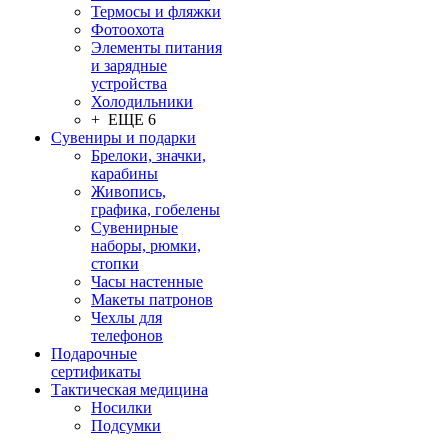
Термосы и фляжки
Фотоохота
Элементы питания
и зарядные
устройства
Холодильники
+ ЕЩЕ 6
Сувениры и подарки
Брелоки, значки,
карабины
Живопись,
графика, гобелены
Сувенирные
наборы, рюмки,
стопки
Часы настенные
Макеты патронов
Чехлы для
телефонов
Подарочные
сертификаты
Тактическая медицина
Носилки
Подсумки