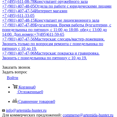
+7 (495) 611-08-78
Консультант оружейного зала
+7 (901) 407-48-05
Отдела по работе с юридическими лицами
+7 (901) 407-47-54
Интернет магазин
+7 (495) 611-33-05
+7 (901) 407-48-15
Консультант не лицензионного зала
+7 (901) 407-47-89
Бухгалтерия. Время работы бухгалтерии, с
понедельника по пятницу, с 11:00 до 18:00, обед с 13:00 до
14:00. Доп.номер:+7(495)611-59-65
+7 (901) 407-47-56
Мастерская: слесарь/мастер-ложевщик.
Звонить только по вопросам ремонта с понедельника по
пятницу с 10 до 19.
+7 (901) 407-47-96
Мастерская: покраска и гравировка.
Звонить с понедельника по пятницу с 10 до 19.
Заказать звонок
Задать вопрос
Войти
Корзина
0
Отложенные
0
Сравнение товаров
0
info@artemida-hunter.ru
Для коммерческих предложений:
commerse@artemida-hunter.ru