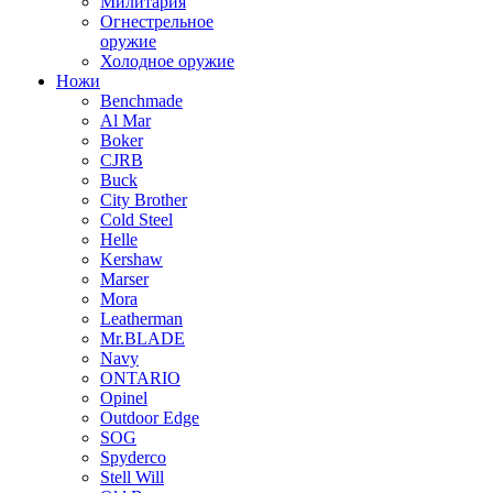
Милитария
Огнестрельное
оружие
Холодное оружие
Ножи
Benchmade
Al Mar
Boker
CJRB
Buck
City Brother
Cold Steel
Helle
Kershaw
Marser
Mora
Leatherman
Mr.BLADE
Navy
ONTARIO
Opinel
Outdoor Edge
SOG
Spyderco
Stell Will