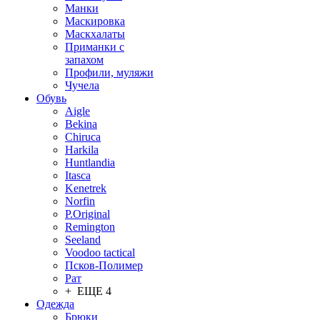
Манки
Маскировка
Маскхалаты
Приманки с
запахом
Профили, муляжи
Чучела
Обувь
Aigle
Bekina
Chiruсa
Harkila
Huntlandia
Itasca
Kenetrek
Norfin
P.Original
Remington
Seeland
Voodoo tactical
Псков-Полимер
Рат
+ ЕЩЕ 4
Одежда
Брюки