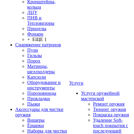
Кронштейны,
кольца
ЛЦУ
ПНВ и
Тепловизоры
Прицелы
Фонари
+ ЕЩЕ 1
Снаряжение патронов
Пули
Гильзы
Порох
Матрицы,
шеллхолдеры
Капсюли
Оборудование и
Услуги
инструменты
Пороховницы
Услуги оружейной
Прокладки
мастерской
Пыжи
Ремонт оружия
Аксессуары для чистки
Тюнинг оружия
оружия
Покраска оружия
Вишеры
Удаление Soft-
Ёршики
touch покрытия с
Наборы для чистки
последующей