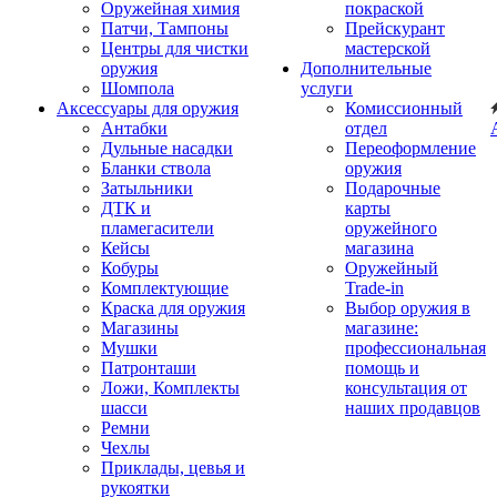
Оружейная химия
покраской
Патчи, Тампоны
Прейскурант
Центры для чистки
мастерской
оружия
Дополнительные
Шомпола
услуги
Аксессуары для оружия
Комиссионный
Антабки
отдел
Дульные насадки
Переоформление
Бланки ствола
оружия
Затыльники
Подарочные
ДТК и
карты
пламегасители
оружейного
Кейсы
магазина
Кобуры
Оружейный
Комплектующие
Trade-in
Краска для оружия
Выбор оружия в
Магазины
магазине:
Мушки
профессиональная
Патронташи
помощь и
Ложи, Комплекты
консультация от
шасси
наших продавцов
Ремни
Чехлы
Приклады, цевья и
рукоятки