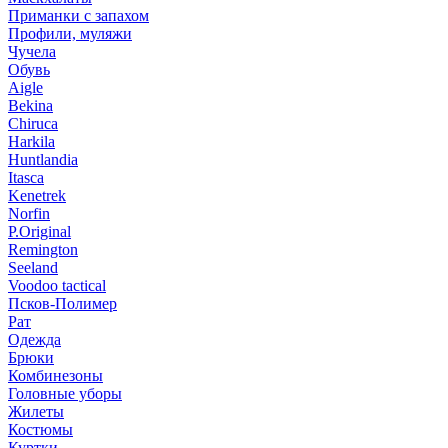
Приманки с запахом
Профили, муляжи
Чучела
Обувь
Aigle
Bekina
Chiruсa
Harkila
Huntlandia
Itasca
Kenetrek
Norfin
P.Original
Remington
Seeland
Voodoo tactical
Псков-Полимер
Рат
Одежда
Брюки
Комбинезоны
Головные уборы
Жилеты
Костюмы
Куртки