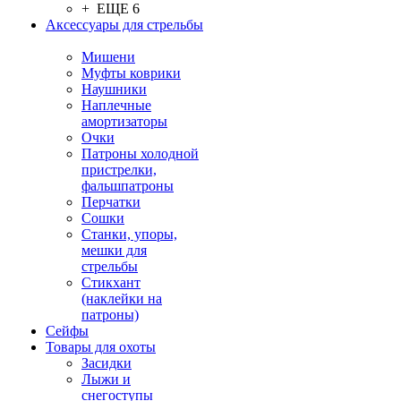
+ ЕЩЕ 6
Аксессуары для стрельбы
Мишени
Муфты коврики
Наушники
Наплечные
амортизаторы
Очки
Патроны холодной
пристрелки,
фальшпатроны
Перчатки
Сошки
Станки, упоры,
мешки для
стрельбы
Стикхант
(наклейки на
патроны)
Сейфы
Товары для охоты
Засидки
Лыжи и
снегоступы