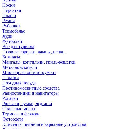
Носки
Перчатки
Плащи
Ремни
Рубашки
Термобелье
Худи
Футболки
Все для туризма
Газовые горелки, лампы, печки
Компасы
Мангалы, коптильни, гриль-решетки
Металлоискатели
Многоцелевой инструмент
Палатки
Походная посуда
Противомоскитные средства
Радиостанции и навигаторы
Рогатки
Рюкзаки, сумки, ягдташи
Спальные мешки
Термосы и фляжки
Фотоохота
Элементы питания и зарядные устройства