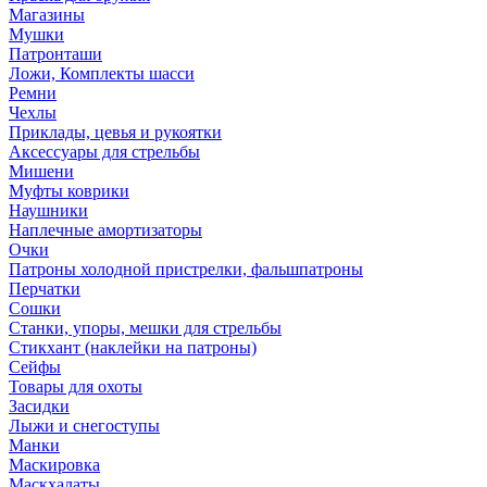
Магазины
Мушки
Патронташи
Ложи, Комплекты шасси
Ремни
Чехлы
Приклады, цевья и рукоятки
Аксессуары для стрельбы
Мишени
Муфты коврики
Наушники
Наплечные амортизаторы
Очки
Патроны холодной пристрелки, фальшпатроны
Перчатки
Сошки
Станки, упоры, мешки для стрельбы
Стикхант (наклейки на патроны)
Сейфы
Товары для охоты
Засидки
Лыжи и снегоступы
Манки
Маскировка
Маскхалаты