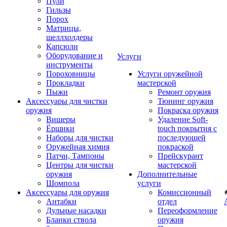
Пули
Гильзы
Порох
Матрицы,
шеллхолдеры
Капсюли
Оборудование и
Услуги
инструменты
Пороховницы
Услуги оружейной
Прокладки
мастерской
Пыжи
Ремонт оружия
Аксессуары для чистки
Тюнинг оружия
оружия
Покраска оружия
Вишеры
Удаление Soft-
Ёршики
touch покрытия с
Наборы для чистки
последующей
Оружейная химия
покраской
Патчи, Тампоны
Прейскурант
Центры для чистки
мастерской
оружия
Дополнительные
Шомпола
услуги
Аксессуары для оружия
Комиссионный
Антабки
отдел
Дульные насадки
Переоформление
Бланки ствола
оружия