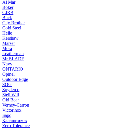
Al Mar
Boker
CJRB
Buck
City Brother
Cold Steel
Helle
Kershaw
Marser
Mora
Leatherman
Mr.BLADE
Navy
ONTARIO
Opinel
Outdoor Edge
SOG
Spyderco
Stell Will
Old Bear
Verney-Carron
Victorinox
Барс
Калашников
Zero Tolerance