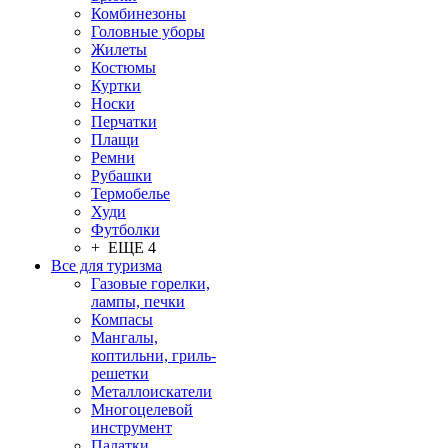
Комбинезоны
Головные уборы
Жилеты
Костюмы
Куртки
Носки
Перчатки
Плащи
Ремни
Рубашки
Термобелье
Худи
Футболки
+ ЕЩЕ 4
Все для туризма
Газовые горелки,
лампы, печки
Компасы
Мангалы,
коптильни, гриль-
решетки
Металлоискатели
Многоцелевой
инструмент
Палатки