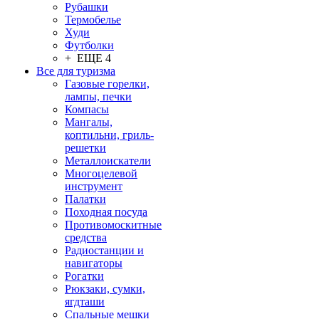
Рубашки
Термобелье
Худи
Футболки
+ ЕЩЕ 4
Все для туризма
Газовые горелки,
лампы, печки
Компасы
Мангалы,
коптильни, гриль-
решетки
Металлоискатели
Многоцелевой
инструмент
Палатки
Походная посуда
Противомоскитные
средства
Радиостанции и
навигаторы
Рогатки
Рюкзаки, сумки,
ягдташи
Спальные мешки