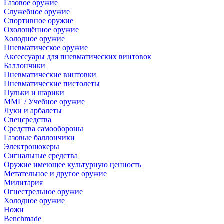
Газовое оружие
Служебное оружие
Спортивное оружие
Охолощённое оружие
Холодное оружие
Пневматическое оружие
Аксессуары для пневматических винтовок
Баллончики
Пневматические винтовки
Пневматические пистолеты
Пульки и шарики
ММГ / Учебное оружие
Луки и арбалеты
Спецсредства
Средства самообороны
Газовые баллончики
Электрошокеры
Сигнальные средства
Оружие имеющее культурную ценность
Метательное и другое оружие
Милитария
Огнестрельное оружие
Холодное оружие
Ножи
Benchmade