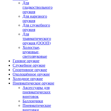
Для
гладкоствольного
оружия
Для нарезного
оружия
Для служебного
оружия
Для
травматического
оружия (ОООП)
Холостые,
шумовые,
светозвуковые
Газовое оружие
Служебное оружие
Спортивное оружие
Охолощённое оружие
Холодное оружие
Пневматическое оружие
Аксессуары для
пневматических
винтовок
Баллончики
Пневматические
винтовки