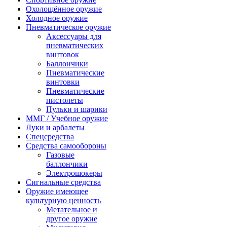
Охолощённое оружие
Холодное оружие
Пневматическое оружие
Аксессуары для
пневматических
винтовок
Баллончики
Пневматические
винтовки
Пневматические
пистолеты
Пульки и шарики
ММГ / Учебное оружие
Луки и арбалеты
Спецсредства
Средства самообороны
Газовые
баллончики
Электрошокеры
Сигнальные средства
Оружие имеющее
культурную ценность
Метательное и
другое оружие