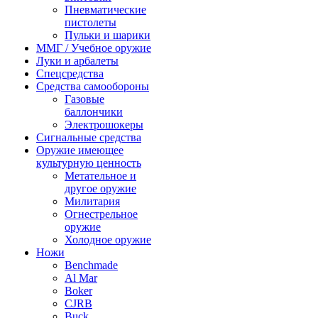
Пневматические
пистолеты
Пульки и шарики
ММГ / Учебное оружие
Луки и арбалеты
Спецсредства
Средства самообороны
Газовые
баллончики
Электрошокеры
Сигнальные средства
Оружие имеющее
культурную ценность
Метательное и
другое оружие
Милитария
Огнестрельное
оружие
Холодное оружие
Ножи
Benchmade
Al Mar
Boker
CJRB
Buck