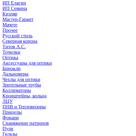
ИП Елагин
ИП Семина
Кизляр
Мастер-Гарант
Мачете
Прочее
Русский стиль
Северная корона
Титов А.С.
Точилки
Оптика
Аксессуары для оптики
Бинокли
Дальномеры
Чехлы для оптики
Зрительные трубы
Коллиматоры
Кронштейны, кольца
ЛЦУ
ПНВ и Тепловизоры
Прицелы
Фонари
Снаряжение патронов
Пули
Гильзы