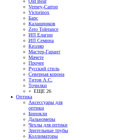
Old Bear
Verney-Carron
Victorinox
Барс
Калашников
Zero Tolerance
ИП Елагин
ИП Семина
Кизляр
Мастер-Гарант
Мачете
Прочее
Русский стиль
Северная корона
Титов А.С.
Точилки
+ ЕЩЕ 26
Оптика
Аксессуары для
оптики
Бинокли
Дальномеры
Чехлы для оптики
Зрительные трубы
Коллиматоры