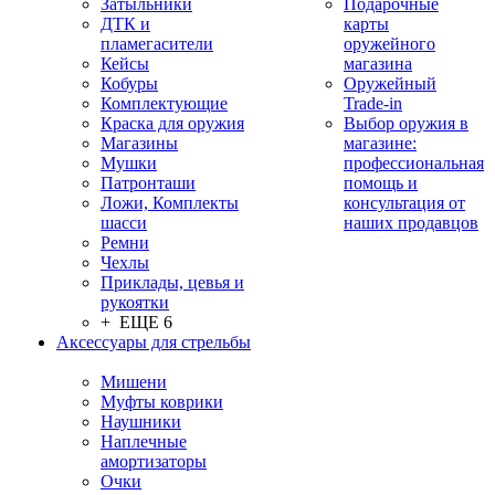
Затыльники
Подарочные
ДТК и
карты
пламегасители
оружейного
Кейсы
магазина
Кобуры
Оружейный
Комплектующие
Trade-in
Краска для оружия
Выбор оружия в
Магазины
магазине:
Мушки
профессиональная
Патронташи
помощь и
Ложи, Комплекты
консультация от
шасси
наших продавцов
Ремни
Чехлы
Приклады, цевья и
рукоятки
+ ЕЩЕ 6
Аксессуары для стрельбы
Мишени
Муфты коврики
Наушники
Наплечные
амортизаторы
Очки