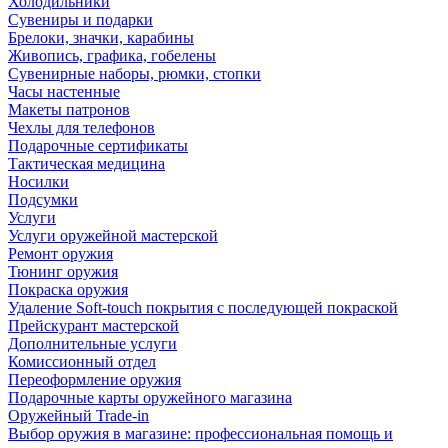
Холодильники
Сувениры и подарки
Брелоки, значки, карабины
Живопись, графика, гобелены
Сувенирные наборы, рюмки, стопки
Часы настенные
Макеты патронов
Чехлы для телефонов
Подарочные сертификаты
Тактическая медицина
Носилки
Подсумки
Услуги
Услуги оружейной мастерской
Ремонт оружия
Тюнинг оружия
Покраска оружия
Удаление Soft-touch покрытия с последующей покраской
Прейскурант мастерской
Дополнительные услуги
Комиссионный отдел
Переоформление оружия
Подарочные карты оружейного магазина
Оружейный Trade-in
Выбор оружия в магазине: профессиональная помощь и