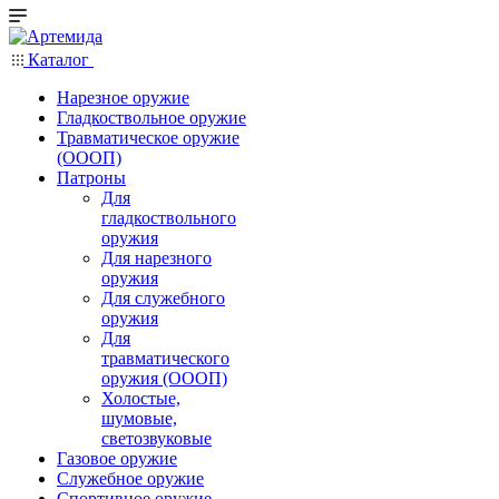
Каталог
Нарезное оружие
Гладкоствольное оружие
Травматическое оружие
(ОООП)
Патроны
Для
гладкоствольного
оружия
Для нарезного
оружия
Для служебного
оружия
Для
травматического
оружия (ОООП)
Холостые,
шумовые,
светозвуковые
Газовое оружие
Служебное оружие
Спортивное оружие