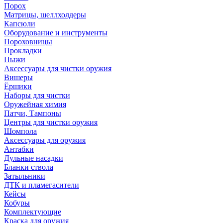
Порох
Матрицы, шеллхолдеры
Капсюли
Оборудование и инструменты
Пороховницы
Прокладки
Пыжи
Аксессуары для чистки оружия
Вишеры
Ёршики
Наборы для чистки
Оружейная химия
Патчи, Тампоны
Центры для чистки оружия
Шомпола
Аксессуары для оружия
Антабки
Дульные насадки
Бланки ствола
Затыльники
ДТК и пламегасители
Кейсы
Кобуры
Комплектующие
Краска для оружия