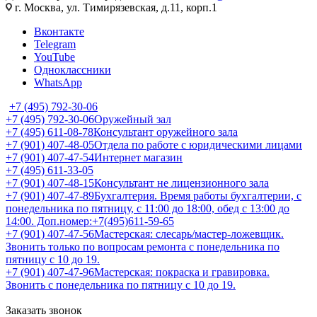
г. Москва, ул. Тимирязевская, д.11, корп.1
Вконтакте
Telegram
YouTube
Одноклассники
WhatsApp
+7 (495) 792-30-06
+7 (495) 792-30-06
Оружейный зал
+7 (495) 611-08-78
Консультант оружейного зала
+7 (901) 407-48-05
Отдела по работе с юридическими лицами
+7 (901) 407-47-54
Интернет магазин
+7 (495) 611-33-05
+7 (901) 407-48-15
Консультант не лицензионного зала
+7 (901) 407-47-89
Бухгалтерия. Время работы бухгалтерии, с
понедельника по пятницу, с 11:00 до 18:00, обед с 13:00 до
14:00. Доп.номер:+7(495)611-59-65
+7 (901) 407-47-56
Мастерская: слесарь/мастер-ложевщик.
Звонить только по вопросам ремонта с понедельника по
пятницу с 10 до 19.
+7 (901) 407-47-96
Мастерская: покраска и гравировка.
Звонить с понедельника по пятницу с 10 до 19.
Заказать звонок