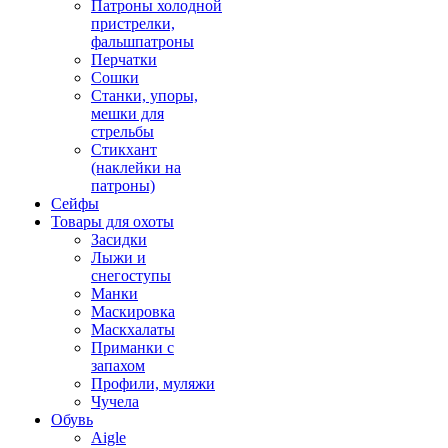
Патроны холодной
пристрелки,
фальшпатроны
Перчатки
Сошки
Станки, упоры,
мешки для
стрельбы
Стикхант
(наклейки на
патроны)
Сейфы
Товары для охоты
Засидки
Лыжи и
снегоступы
Манки
Маскировка
Маскхалаты
Приманки с
запахом
Профили, муляжи
Чучела
Обувь
Aigle