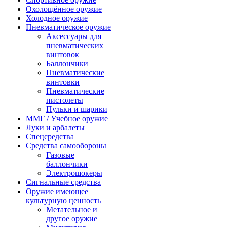
Охолощённое оружие
Холодное оружие
Пневматическое оружие
Аксессуары для
пневматических
винтовок
Баллончики
Пневматические
винтовки
Пневматические
пистолеты
Пульки и шарики
ММГ / Учебное оружие
Луки и арбалеты
Спецсредства
Средства самообороны
Газовые
баллончики
Электрошокеры
Сигнальные средства
Оружие имеющее
культурную ценность
Метательное и
другое оружие