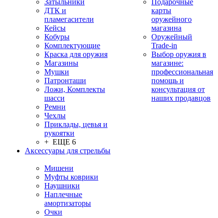
Затыльники
Подарочные
ДТК и
карты
пламегасители
оружейного
Кейсы
магазина
Кобуры
Оружейный
Комплектующие
Trade-in
Краска для оружия
Выбор оружия в
Магазины
магазине:
Мушки
профессиональная
Патронташи
помощь и
Ложи, Комплекты
консультация от
шасси
наших продавцов
Ремни
Чехлы
Приклады, цевья и
рукоятки
+ ЕЩЕ 6
Аксессуары для стрельбы
Мишени
Муфты коврики
Наушники
Наплечные
амортизаторы
Очки