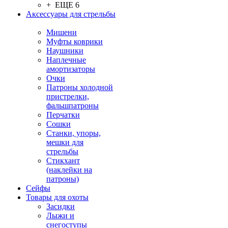
+ ЕЩЕ 6
Аксессуары для стрельбы
Мишени
Муфты коврики
Наушники
Наплечные
амортизаторы
Очки
Патроны холодной
пристрелки,
фальшпатроны
Перчатки
Сошки
Станки, упоры,
мешки для
стрельбы
Стикхант
(наклейки на
патроны)
Сейфы
Товары для охоты
Засидки
Лыжи и
снегоступы