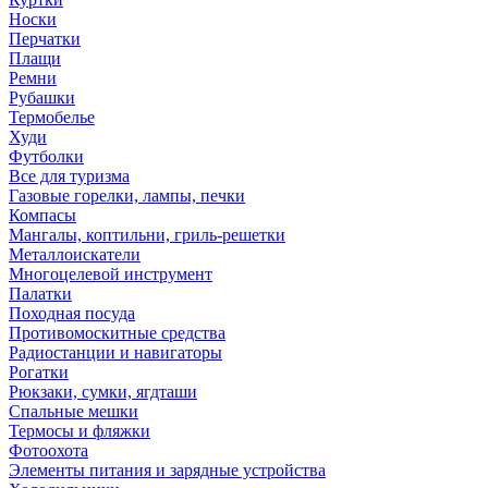
Носки
Перчатки
Плащи
Ремни
Рубашки
Термобелье
Худи
Футболки
Все для туризма
Газовые горелки, лампы, печки
Компасы
Мангалы, коптильни, гриль-решетки
Металлоискатели
Многоцелевой инструмент
Палатки
Походная посуда
Противомоскитные средства
Радиостанции и навигаторы
Рогатки
Рюкзаки, сумки, ягдташи
Спальные мешки
Термосы и фляжки
Фотоохота
Элементы питания и зарядные устройства