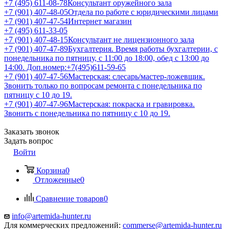
+7 (495) 611-08-78
Консультант оружейного зала
+7 (901) 407-48-05
Отдела по работе с юридическими лицами
+7 (901) 407-47-54
Интернет магазин
+7 (495) 611-33-05
+7 (901) 407-48-15
Консультант не лицензионного зала
+7 (901) 407-47-89
Бухгалтерия. Время работы бухгалтерии, с
понедельника по пятницу, с 11:00 до 18:00, обед с 13:00 до
14:00. Доп.номер:+7(495)611-59-65
+7 (901) 407-47-56
Мастерская: слесарь/мастер-ложевщик.
Звонить только по вопросам ремонта с понедельника по
пятницу с 10 до 19.
+7 (901) 407-47-96
Мастерская: покраска и гравировка.
Звонить с понедельника по пятницу с 10 до 19.
Заказать звонок
Задать вопрос
Войти
Корзина
0
Отложенные
0
Сравнение товаров
0
info@artemida-hunter.ru
Для коммерческих предложений:
commerse@artemida-hunter.ru