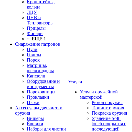
Кронштейны,
кольца
ЛЦУ
ПНВ и
Тепловизоры
Прицелы
Фонари
+ ЕЩЕ 1
Снаряжение патронов
Пули
Гильзы
Порох
Матрицы,
шеллхолдеры
Капсюли
Оборудование и
Услуги
инструменты
Пороховницы
Услуги оружейной
Прокладки
мастерской
Пыжи
Ремонт оружия
Аксессуары для чистки
Тюнинг оружия
оружия
Покраска оружия
Вишеры
Удаление Soft-
Ёршики
touch покрытия с
Наборы для чистки
последующей