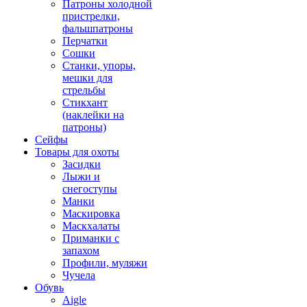
Патроны холодной
пристрелки,
фальшпатроны
Перчатки
Сошки
Станки, упоры,
мешки для
стрельбы
Стикхант
(наклейки на
патроны)
Сейфы
Товары для охоты
Засидки
Лыжи и
снегоступы
Манки
Маскировка
Маскхалаты
Приманки с
запахом
Профили, муляжи
Чучела
Обувь
Aigle