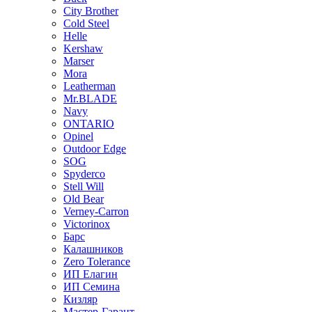
City Brother
Cold Steel
Helle
Kershaw
Marser
Mora
Leatherman
Mr.BLADE
Navy
ONTARIO
Opinel
Outdoor Edge
SOG
Spyderco
Stell Will
Old Bear
Verney-Carron
Victorinox
Барс
Калашников
Zero Tolerance
ИП Елагин
ИП Семина
Кизляр
Мастер-Гарант