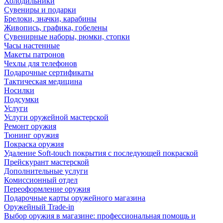
Холодильники
Сувениры и подарки
Брелоки, значки, карабины
Живопись, графика, гобелены
Сувенирные наборы, рюмки, стопки
Часы настенные
Макеты патронов
Чехлы для телефонов
Подарочные сертификаты
Тактическая медицина
Носилки
Подсумки
Услуги
Услуги оружейной мастерской
Ремонт оружия
Тюнинг оружия
Покраска оружия
Удаление Soft-touch покрытия с последующей покраской
Прейскурант мастерской
Дополнительные услуги
Комиссионный отдел
Переоформление оружия
Подарочные карты оружейного магазина
Оружейный Trade-in
Выбор оружия в магазине: профессиональная помощь и