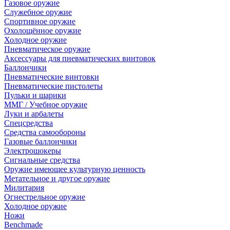
Газовое оружие
Служебное оружие
Спортивное оружие
Охолощённое оружие
Холодное оружие
Пневматическое оружие
Аксессуары для пневматических винтовок
Баллончики
Пневматические винтовки
Пневматические пистолеты
Пульки и шарики
ММГ / Учебное оружие
Луки и арбалеты
Спецсредства
Средства самообороны
Газовые баллончики
Электрошокеры
Сигнальные средства
Оружие имеющее культурную ценность
Метательное и другое оружие
Милитария
Огнестрельное оружие
Холодное оружие
Ножи
Benchmade