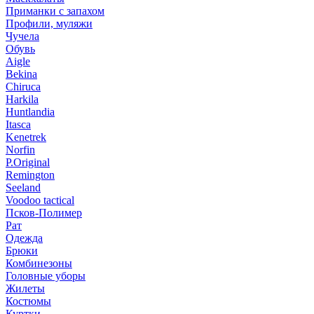
Приманки с запахом
Профили, муляжи
Чучела
Обувь
Aigle
Bekina
Chiruсa
Harkila
Huntlandia
Itasca
Kenetrek
Norfin
P.Original
Remington
Seeland
Voodoo tactical
Псков-Полимер
Рат
Одежда
Брюки
Комбинезоны
Головные уборы
Жилеты
Костюмы
Куртки