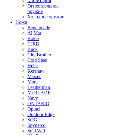
Милитария
Огнестрельное
оружие
Холодное оружие
Ножи
Benchmade
Al Mar
Boker
CJRB
Buck
City Brother
Cold Steel
Helle
Kershaw
Marser
Mora
Leatherman
Mr.BLADE
Navy
ONTARIO
Opinel
Outdoor Edge
SOG
Spyderco
Stell Will