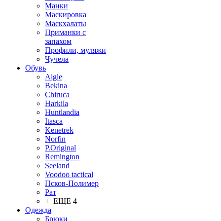
Манки
Маскировка
Маскхалаты
Приманки с
запахом
Профили, муляжи
Чучела
Обувь
Aigle
Bekina
Chiruсa
Harkila
Huntlandia
Itasca
Kenetrek
Norfin
P.Original
Remington
Seeland
Voodoo tactical
Псков-Полимер
Рат
+ ЕЩЕ 4
Одежда
Брюки