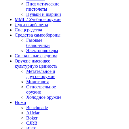
Пневматические
пистолеты
Пульки и шарики
ММГ / Учебное оружие
Луки и арбалеты
Спецсредства
Средства самообороны
Газовые
баллончики
Электрошокеры
Сигнальные средства
Оружие имеющее
культурную ценность
Метательное и
другое оружие
Милитария
Огнестрельное
оружие
Холодное оружие
Ножи
Benchmade
Al Mar
Boker
CJRB
Buck