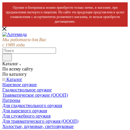
Оружие и боеприпасы можно приобрести только лично, в магазине, при
предъявлении паспорта и лицензии. На сайте эта продукция представлена в целях
ознакомления с ассортиментом розничного магазина, ее нельзя приобрести
дистанционно.
Мы работаем для Вас
с 1989 года
Каталог
По всему сайту
По каталогу
Каталог
Нарезное оружие
Гладкоствольное оружие
Травматическое оружие (ОООП)
Патроны
Для гладкоствольного оружия
Для нарезного оружия
Для служебного оружия
Для травматического оружия (ОООП)
Холостые, шумовые, светозвуковые