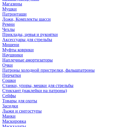
Магазины
Мушки
Патронташи
Ложи, Комплекты шасси
Ремни
Чехлы
Приклады, цевья и рукоятки
Аксессуары для стрельбы
Мишени
Муфты коврики
Наушники
Наплечные амортизаторы
Очки
Патроны холодной пристрелки, фальшпатроны
Перчатки
Сошки
Станки, упоры, мешки для стрельбы
Стикхант (наклейки на патроны)
Сейфы
Товары для охоты
Засидки
Лыжи и снегоступы
Манки
Маскировка
Маскхалаты