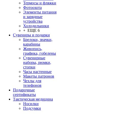
Термосы и фляжки
Фотоохота
Элементы питания
и зарядные
устройства
Холодильники
+ ЕЩЕ 6
Сувениры и подарки
Брелоки, значки,
карабины
Живопись,
графика, гобелены
Сувенирные
наборы, рюмки,
стопки
Часы настенные
Макеты патронов
Чехлы для
телефонов
Подарочные
сертификаты
Тактическая медицина
Носилки
Подсумки