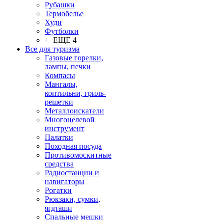
Рубашки
Термобелье
Худи
Футболки
+ ЕЩЕ 4
Все для туризма
Газовые горелки,
лампы, печки
Компасы
Мангалы,
коптильни, гриль-
решетки
Металлоискатели
Многоцелевой
инструмент
Палатки
Походная посуда
Противомоскитные
средства
Радиостанции и
навигаторы
Рогатки
Рюкзаки, сумки,
ягдташи
Спальные мешки