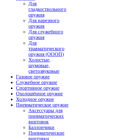
Для
гладкоствольного
оружия
Для нарезного
оружия
Для служебного
оружия
Для
травматического
оружия (ОООП)
Холостые,
шумовые,
светозвуковые
Газовое оружие
Служебное оружие
Спортивное оружие
Охолощённое оружие
Холодное оружие
Пневматическое оружие
Аксессуары для
пневматических
винтовок
Баллончики
Пневматические
винтовки