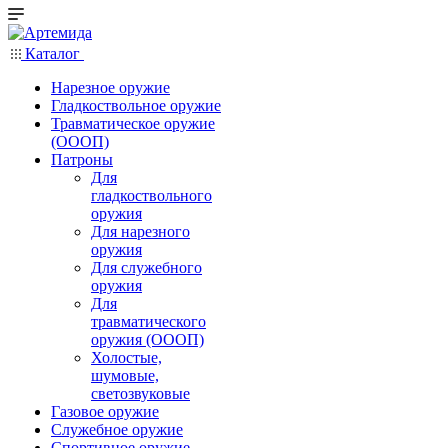
Каталог
Нарезное оружие
Гладкоствольное оружие
Травматическое оружие
(ОООП)
Патроны
Для
гладкоствольного
оружия
Для нарезного
оружия
Для служебного
оружия
Для
травматического
оружия (ОООП)
Холостые,
шумовые,
светозвуковые
Газовое оружие
Служебное оружие
Спортивное оружие