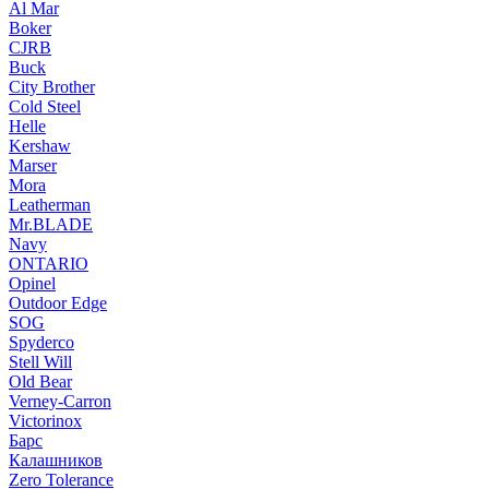
Al Mar
Boker
CJRB
Buck
City Brother
Cold Steel
Helle
Kershaw
Marser
Mora
Leatherman
Mr.BLADE
Navy
ONTARIO
Opinel
Outdoor Edge
SOG
Spyderco
Stell Will
Old Bear
Verney-Carron
Victorinox
Барс
Калашников
Zero Tolerance