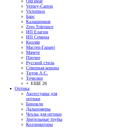
Old Bear
Verney-Carron
Victorinox
Барс
Калашников
Zero Tolerance
ИП Елагин
ИП Семина
Кизляр
Мастер-Гарант
Мачете
Прочее
Русский стиль
Северная корона
Титов А.С.
Точилки
+ ЕЩЕ 26
Оптика
Аксессуары для
оптики
Бинокли
Дальномеры
Чехлы для оптики
Зрительные трубы
Коллиматоры