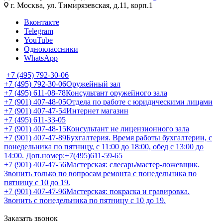
г. Москва, ул. Тимирязевская, д.11, корп.1
Вконтакте
Telegram
YouTube
Одноклассники
WhatsApp
+7 (495) 792-30-06
+7 (495) 792-30-06
Оружейный зал
+7 (495) 611-08-78
Консультант оружейного зала
+7 (901) 407-48-05
Отдела по работе с юридическими лицами
+7 (901) 407-47-54
Интернет магазин
+7 (495) 611-33-05
+7 (901) 407-48-15
Консультант не лицензионного зала
+7 (901) 407-47-89
Бухгалтерия. Время работы бухгалтерии, с
понедельника по пятницу, с 11:00 до 18:00, обед с 13:00 до
14:00. Доп.номер:+7(495)611-59-65
+7 (901) 407-47-56
Мастерская: слесарь/мастер-ложевщик.
Звонить только по вопросам ремонта с понедельника по
пятницу с 10 до 19.
+7 (901) 407-47-96
Мастерская: покраска и гравировка.
Звонить с понедельника по пятницу с 10 до 19.
Заказать звонок