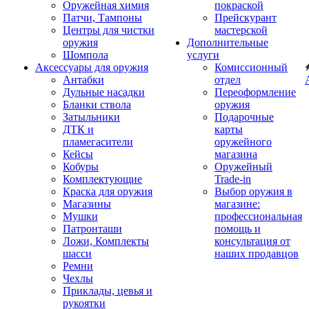
Оружейная химия
покраской
Патчи, Тампоны
Прейскурант
Центры для чистки
мастерской
оружия
Дополнительные
Шомпола
услуги
Аксессуары для оружия
Комиссионный
Антабки
отдел
Дульные насадки
Переоформление
Бланки ствола
оружия
Затыльники
Подарочные
ДТК и
карты
пламегасители
оружейного
Кейсы
магазина
Кобуры
Оружейный
Комплектующие
Trade-in
Краска для оружия
Выбор оружия в
Магазины
магазине:
Мушки
профессиональная
Патронташи
помощь и
Ложи, Комплекты
консультация от
шасси
наших продавцов
Ремни
Чехлы
Приклады, цевья и
рукоятки