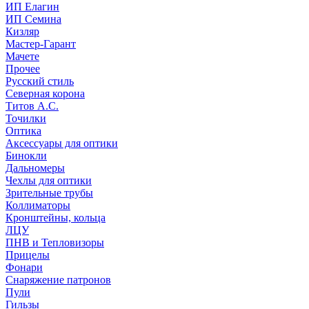
ИП Елагин
ИП Семина
Кизляр
Мастер-Гарант
Мачете
Прочее
Русский стиль
Северная корона
Титов А.С.
Точилки
Оптика
Аксессуары для оптики
Бинокли
Дальномеры
Чехлы для оптики
Зрительные трубы
Коллиматоры
Кронштейны, кольца
ЛЦУ
ПНВ и Тепловизоры
Прицелы
Фонари
Снаряжение патронов
Пули
Гильзы