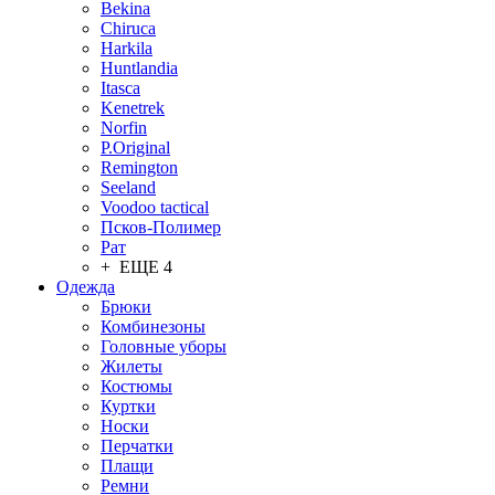
Bekina
Chiruсa
Harkila
Huntlandia
Itasca
Kenetrek
Norfin
P.Original
Remington
Seeland
Voodoo tactical
Псков-Полимер
Рат
+ ЕЩЕ 4
Одежда
Брюки
Комбинезоны
Головные уборы
Жилеты
Костюмы
Куртки
Носки
Перчатки
Плащи
Ремни