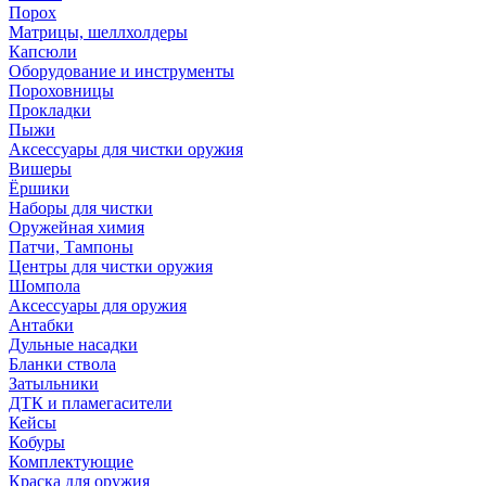
Порох
Матрицы, шеллхолдеры
Капсюли
Оборудование и инструменты
Пороховницы
Прокладки
Пыжи
Аксессуары для чистки оружия
Вишеры
Ёршики
Наборы для чистки
Оружейная химия
Патчи, Тампоны
Центры для чистки оружия
Шомпола
Аксессуары для оружия
Антабки
Дульные насадки
Бланки ствола
Затыльники
ДТК и пламегасители
Кейсы
Кобуры
Комплектующие
Краска для оружия