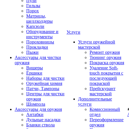
Пули
Гильзы
Порох
Матрицы,
шеллхолдеры
Капсюли
Оборудование и
Услуги
инструменты
Пороховницы
Услуги оружейной
Прокладки
мастерской
Пыжи
Ремонт оружия
Аксессуары для чистки
Тюнинг оружия
оружия
Покраска оружия
Вишеры
Удаление Soft-
Ёршики
touch покрытия с
Наборы для чистки
последующей
Оружейная химия
покраской
Патчи, Тампоны
Прейскурант
Центры для чистки
мастерской
оружия
Дополнительные
Шомпола
услуги
Аксессуары для оружия
Комиссионный
Антабки
отдел
Дульные насадки
Переоформление
Бланки ствола
оружия