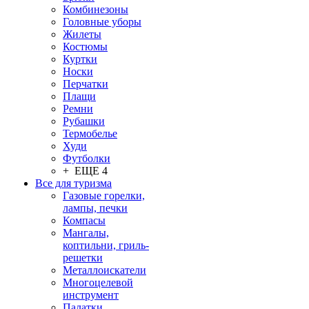
Комбинезоны
Головные уборы
Жилеты
Костюмы
Куртки
Носки
Перчатки
Плащи
Ремни
Рубашки
Термобелье
Худи
Футболки
+ ЕЩЕ 4
Все для туризма
Газовые горелки,
лампы, печки
Компасы
Мангалы,
коптильни, гриль-
решетки
Металлоискатели
Многоцелевой
инструмент
Палатки