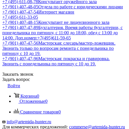
+7 (495) 611-08-78
Консультант оружейного зала
+7 (901) 407-48-05
Отдела по работе с юридическими лицами
+7 (901) 407-47-54
Интернет магазин
+7 (495) 611-33-05
+7 (901) 407-48-15
Консультант не лицензионного зала
+7 (901) 407-47-89
Бухгалтерия. Время работы бухгалтерии, с
понедельника по пятницу, с 11:00 до 18:00, обед с 13:00 до
14:00. Доп.номер:+7(495)611-59-65
+7 (901) 407-47-56
Мастерская: слесарь/мастер-ложевщик.
Звонить только по вопросам ремонта с понедельника по
пятницу с 10 до 19.
+7 (901) 407-47-96
Мастерская: покраска и гравировка.
Звонить с понедельника по пятницу с 10 до 19.
Заказать звонок
Задать вопрос
Войти
Корзина
0
Отложенные
0
Сравнение товаров
0
info@artemida-hunter.ru
Для коммерческих предложений:
commerse@artemida-hunter.ru