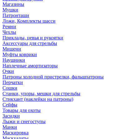
Магазины
Мушки
Патронташи
Ложи, Комплекты шасси
Ремни
Чехлы
Приклады, цевья и рукоятки
Аксессуары для стрельбы
Мишени
Муфты коврики
Наушники
Наплечные амортизаторы
Очки
Патроны холодной пристрелки, фальшпатроны
Перчатки
Сошки
Станки, упоры, мешки для стрельбы
Стикхант (наклейки на патроны)
Сейфы
Товары для охоты
Засидки
Лыжи и снегоступы
Манки
Маскировка
Маскхалаты