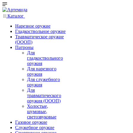
Каталог
Нарезное оружие
Гладкоствольное оружие
Травматическое оружие
(ОООП)
Патроны
Для
гладкоствольного
оружия
Для нарезного
оружия
Для служебного
оружия
Для
травматического
оружия (ОООП)
Холостые,
шумовые,
светозвуковые
Газовое оружие
Служебное оружие
Спортивное оружие