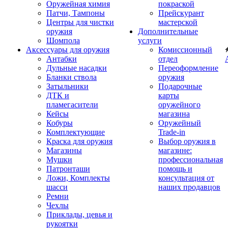
Оружейная химия
покраской
Патчи, Тампоны
Прейскурант
Центры для чистки
мастерской
оружия
Дополнительные
Шомпола
услуги
Аксессуары для оружия
Комиссионный
Антабки
отдел
Дульные насадки
Переоформление
Бланки ствола
оружия
Затыльники
Подарочные
ДТК и
карты
пламегасители
оружейного
Кейсы
магазина
Кобуры
Оружейный
Комплектующие
Trade-in
Краска для оружия
Выбор оружия в
Магазины
магазине:
Мушки
профессиональная
Патронташи
помощь и
Ложи, Комплекты
консультация от
шасси
наших продавцов
Ремни
Чехлы
Приклады, цевья и
рукоятки