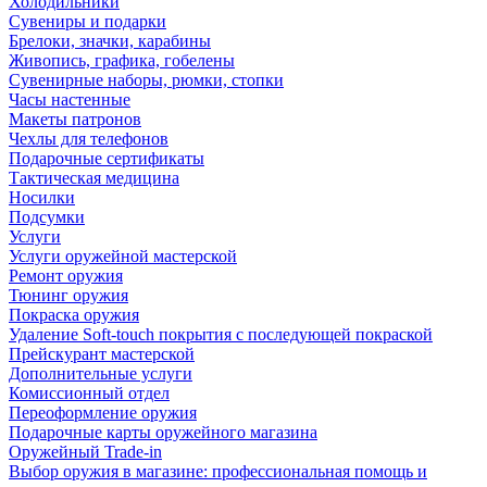
Холодильники
Сувениры и подарки
Брелоки, значки, карабины
Живопись, графика, гобелены
Сувенирные наборы, рюмки, стопки
Часы настенные
Макеты патронов
Чехлы для телефонов
Подарочные сертификаты
Тактическая медицина
Носилки
Подсумки
Услуги
Услуги оружейной мастерской
Ремонт оружия
Тюнинг оружия
Покраска оружия
Удаление Soft-touch покрытия с последующей покраской
Прейскурант мастерской
Дополнительные услуги
Комиссионный отдел
Переоформление оружия
Подарочные карты оружейного магазина
Оружейный Trade-in
Выбор оружия в магазине: профессиональная помощь и