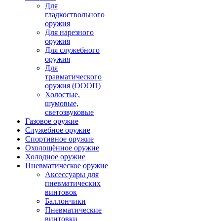
Для
гладкоствольного
оружия
Для нарезного
оружия
Для служебного
оружия
Для
травматического
оружия (ОООП)
Холостые,
шумовые,
светозвуковые
Газовое оружие
Служебное оружие
Спортивное оружие
Охолощённое оружие
Холодное оружие
Пневматическое оружие
Аксессуары для
пневматических
винтовок
Баллончики
Пневматические
винтовки