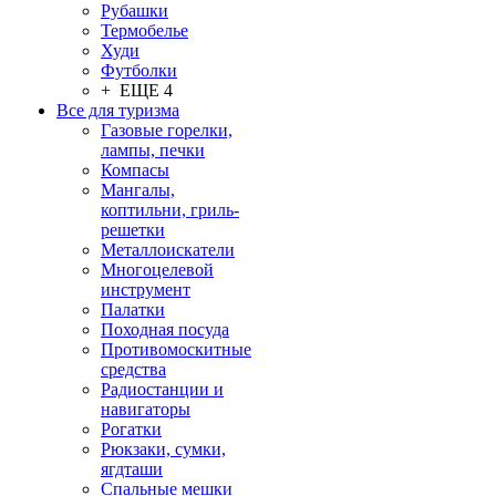
Рубашки
Термобелье
Худи
Футболки
+ ЕЩЕ 4
Все для туризма
Газовые горелки,
лампы, печки
Компасы
Мангалы,
коптильни, гриль-
решетки
Металлоискатели
Многоцелевой
инструмент
Палатки
Походная посуда
Противомоскитные
средства
Радиостанции и
навигаторы
Рогатки
Рюкзаки, сумки,
ягдташи
Спальные мешки