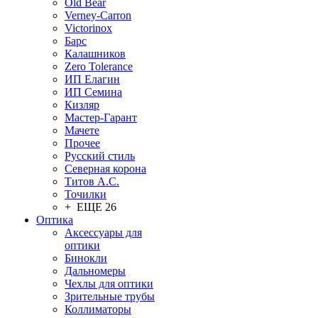
Old Bear
Verney-Carron
Victorinox
Барс
Калашников
Zero Tolerance
ИП Елагин
ИП Семина
Кизляр
Мастер-Гарант
Мачете
Прочее
Русский стиль
Северная корона
Титов А.С.
Точилки
+ ЕЩЕ 26
Оптика
Аксессуары для
оптики
Бинокли
Дальномеры
Чехлы для оптики
Зрительные трубы
Коллиматоры