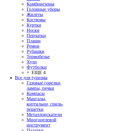
Комбинезоны
Головные уборы
Жилеты
Костюмы
Куртки
Носки
Перчатки
Плащи
Ремни
Рубашки
Термобелье
Худи
Футболки
+ ЕЩЕ 4
Все для туризма
Газовые горелки,
лампы, печки
Компасы
Мангалы,
коптильни, гриль-
решетки
Металлоискатели
Многоцелевой
инструмент
Палатки