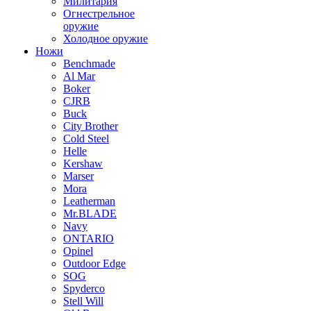
Милитария
Огнестрельное
оружие
Холодное оружие
Ножи
Benchmade
Al Mar
Boker
CJRB
Buck
City Brother
Cold Steel
Helle
Kershaw
Marser
Mora
Leatherman
Mr.BLADE
Navy
ONTARIO
Opinel
Outdoor Edge
SOG
Spyderco
Stell Will