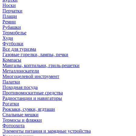
Носки
Перчатки
Плащи
Ремни
Рубашки
Термобелье
Худи
Футболки
Все для туризма
Газовые горелки, лампы, печки
Компасы
Мангалы, коптильни, гриль-решетки
Металлоискатели
Многоцелевой инструмент
Палатки
Походная посуда
Противомоскитные средства
Радиостанции и навигаторы
Рогатки
Рюкзаки, сумки, ягдташи
Спальные мешки
Термосы и фляжки
Фотоохота
Элементы питания и зарядные устройства