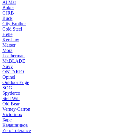
Al Mar
Boker
CJRB
Buck
City Brother
Cold Steel
Helle
Kershaw
Marser
Mora
Leatherman
Mr.BLADE
Navy
ONTARIO
Opinel
Outdoor Edge
SOG
Spyderco
Stell Will
Old Bear
Verney-Carron
Victorinox
Барс
Калашников
Zero Tolerance