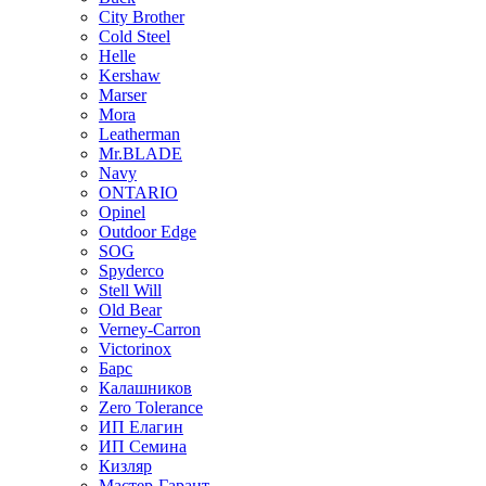
City Brother
Cold Steel
Helle
Kershaw
Marser
Mora
Leatherman
Mr.BLADE
Navy
ONTARIO
Opinel
Outdoor Edge
SOG
Spyderco
Stell Will
Old Bear
Verney-Carron
Victorinox
Барс
Калашников
Zero Tolerance
ИП Елагин
ИП Семина
Кизляр
Мастер-Гарант