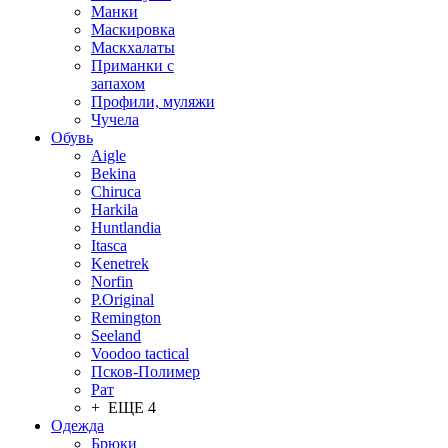
Манки
Маскировка
Маскхалаты
Приманки с
запахом
Профили, муляжи
Чучела
Обувь
Aigle
Bekina
Chiruсa
Harkila
Huntlandia
Itasca
Kenetrek
Norfin
P.Original
Remington
Seeland
Voodoo tactical
Псков-Полимер
Рат
+ ЕЩЕ 4
Одежда
Брюки