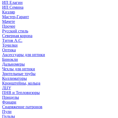
ИП Елагин
ИП Семина
Кизляр
Мастер-Гарант
Мачете
Прочее
Русский стиль
Северная корона
Титов А.С.
Точилки
Оптика
Аксессуары для оптики
Бинокли
Дальномеры
Чехлы для оптики
Зрительные трубы
Коллиматоры
Кронштейны, кольца
ЛЦУ
ПНВ и Тепловизоры
Прицелы
Фонари
Снаряжение патронов
Пули
Гильзы