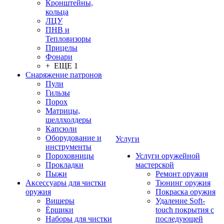
Кронштейны,
кольца
ЛЦУ
ПНВ и
Тепловизоры
Прицелы
Фонари
+ ЕЩЕ 1
Снаряжение патронов
Пули
Гильзы
Порох
Матрицы,
шеллхолдеры
Капсюли
Оборудование и
Услуги
инструменты
Пороховницы
Услуги оружейной
Прокладки
мастерской
Пыжи
Ремонт оружия
Аксессуары для чистки
Тюнинг оружия
оружия
Покраска оружия
Вишеры
Удаление Soft-
Ёршики
touch покрытия с
Наборы для чистки
последующей