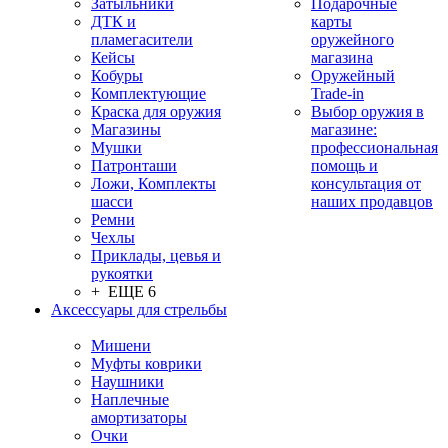
Затыльники
Подарочные
ДТК и
карты
пламегасители
оружейного
Кейсы
магазина
Кобуры
Оружейный
Комплектующие
Trade-in
Краска для оружия
Выбор оружия в
Магазины
магазине:
Мушки
профессиональная
Патронташи
помощь и
Ложи, Комплекты
консультация от
шасси
наших продавцов
Ремни
Чехлы
Приклады, цевья и
рукоятки
+ ЕЩЕ 6
Аксессуары для стрельбы
Мишени
Муфты коврики
Наушники
Наплечные
амортизаторы
Очки