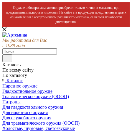
Оружие и боеприпасы можно приобрести только лично, в магазине, при
предъявлении паспорта и лицензии. На сайте эта продукция представлена в целях
ознакомления с ассортиментом розничного магазина, ее нельзя приобрести
дистанционно.
Мы работаем для Вас
с 1989 года
Каталог
По всему сайту
По каталогу
Каталог
Нарезное оружие
Гладкоствольное оружие
Травматическое оружие (ОООП)
Патроны
Для гладкоствольного оружия
Для нарезного оружия
Для служебного оружия
Для травматического оружия (ОООП)
Холостые, шумовые, светозвуковые