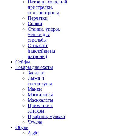
Патроны холодной
пристрелки,
фальшпатроны
Перчатки
Сошки
Станки, упоры,
мешки для
стрельбы
Стикхант
(наклейки на
патроны)
Сейфы
Товары для охоты
Засидки
Лыжи и
снегоступы
Манки
Маскировка
Маскхалаты
Приманки с
запахом
Профили, муляжи
Чучела
Обувь
Aigle