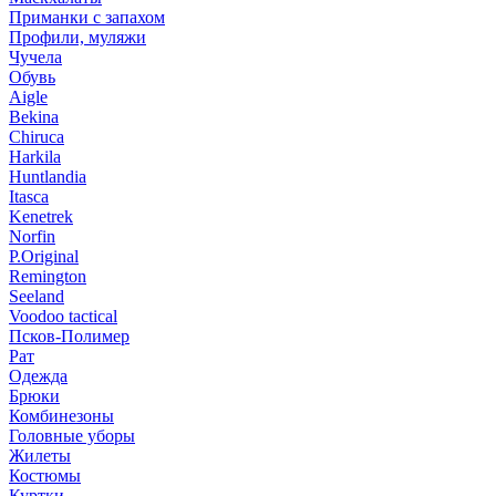
Приманки с запахом
Профили, муляжи
Чучела
Обувь
Aigle
Bekina
Chiruсa
Harkila
Huntlandia
Itasca
Kenetrek
Norfin
P.Original
Remington
Seeland
Voodoo tactical
Псков-Полимер
Рат
Одежда
Брюки
Комбинезоны
Головные уборы
Жилеты
Костюмы
Куртки