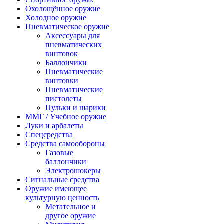
Охолощённое оружие
Холодное оружие
Пневматическое оружие
Аксессуары для
пневматических
винтовок
Баллончики
Пневматические
винтовки
Пневматические
пистолеты
Пульки и шарики
ММГ / Учебное оружие
Луки и арбалеты
Спецсредства
Средства самообороны
Газовые
баллончики
Электрошокеры
Сигнальные средства
Оружие имеющее
культурную ценность
Метательное и
другое оружие