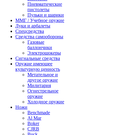
Пневматические
пистолеты
Пульки и шарики
ММГ / Учебное оружие
Луки и арбалеты
Спецсредства
Средства самообороны
Газовые
баллончики
Электрошокеры
Сигнальные средства
Оружие имеющее
культурную ценность
Метательное и
другое оружие
Милитария
Огнестрельное
оружие
Холодное оружие
Ножи
Benchmade
Al Mar
Boker
CJRB
Buck