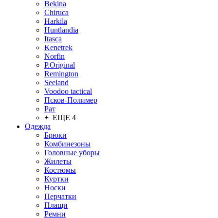
Bekina
Chiruсa
Harkila
Huntlandia
Itasca
Kenetrek
Norfin
P.Original
Remington
Seeland
Voodoo tactical
Псков-Полимер
Рат
+ ЕЩЕ 4
Одежда
Брюки
Комбинезоны
Головные уборы
Жилеты
Костюмы
Куртки
Носки
Перчатки
Плащи
Ремни