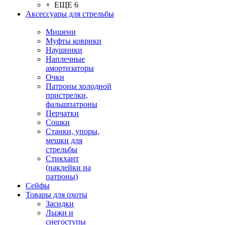
+ ЕЩЕ 6
Аксессуары для стрельбы
Мишени
Муфты коврики
Наушники
Наплечные
амортизаторы
Очки
Патроны холодной
пристрелки,
фальшпатроны
Перчатки
Сошки
Станки, упоры,
мешки для
стрельбы
Стикхант
(наклейки на
патроны)
Сейфы
Товары для охоты
Засидки
Лыжи и
снегоступы