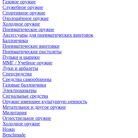
Газовое оружие
Служебное оружие
Спортивное оружие
Охолощённое оружие
Холодное оружие
Пневматическое оружие
Аксессуары для пневматических винтовок
Баллончики
Пневматические винтовки
Пневматические пистолеты
Пульки и шарики
ММГ / Учебное оружие
Луки и арбалеты
Спецсредства
Средства самообороны
Газовые баллончики
Электрошокеры
Сигнальные средства
Оружие имеющее культурную ценность
Метательное и другое оружие
Милитария
Огнестрельное оружие
Холодное оружие
Ножи
Benchmade