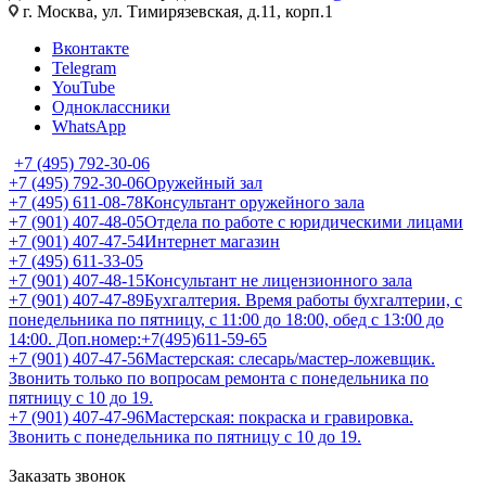
г. Москва, ул. Тимирязевская, д.11, корп.1
Вконтакте
Telegram
YouTube
Одноклассники
WhatsApp
+7 (495) 792-30-06
+7 (495) 792-30-06
Оружейный зал
+7 (495) 611-08-78
Консультант оружейного зала
+7 (901) 407-48-05
Отдела по работе с юридическими лицами
+7 (901) 407-47-54
Интернет магазин
+7 (495) 611-33-05
+7 (901) 407-48-15
Консультант не лицензионного зала
+7 (901) 407-47-89
Бухгалтерия. Время работы бухгалтерии, с
понедельника по пятницу, с 11:00 до 18:00, обед с 13:00 до
14:00. Доп.номер:+7(495)611-59-65
+7 (901) 407-47-56
Мастерская: слесарь/мастер-ложевщик.
Звонить только по вопросам ремонта с понедельника по
пятницу с 10 до 19.
+7 (901) 407-47-96
Мастерская: покраска и гравировка.
Звонить с понедельника по пятницу с 10 до 19.
Заказать звонок