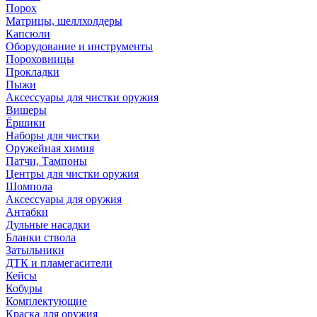
Порох
Матрицы, шеллхолдеры
Капсюли
Оборудование и инструменты
Пороховницы
Прокладки
Пыжи
Аксессуары для чистки оружия
Вишеры
Ёршики
Наборы для чистки
Оружейная химия
Патчи, Тампоны
Центры для чистки оружия
Шомпола
Аксессуары для оружия
Антабки
Дульные насадки
Бланки ствола
Затыльники
ДТК и пламегасители
Кейсы
Кобуры
Комплектующие
Краска для оружия