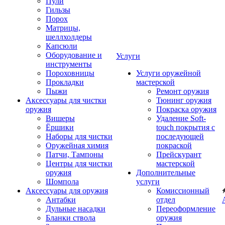
Пули
Гильзы
Порох
Матрицы,
шеллхолдеры
Капсюли
Оборудование и
Услуги
инструменты
Пороховницы
Услуги оружейной
Прокладки
мастерской
Пыжи
Ремонт оружия
Аксессуары для чистки
Тюнинг оружия
оружия
Покраска оружия
Вишеры
Удаление Soft-
Ёршики
touch покрытия с
Наборы для чистки
последующей
Оружейная химия
покраской
Патчи, Тампоны
Прейскурант
Центры для чистки
мастерской
оружия
Дополнительные
Шомпола
услуги
Аксессуары для оружия
Комиссионный
Антабки
отдел
Дульные насадки
Переоформление
Бланки ствола
оружия