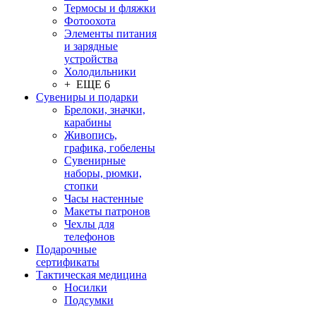
Термосы и фляжки
Фотоохота
Элементы питания
и зарядные
устройства
Холодильники
+ ЕЩЕ 6
Сувениры и подарки
Брелоки, значки,
карабины
Живопись,
графика, гобелены
Сувенирные
наборы, рюмки,
стопки
Часы настенные
Макеты патронов
Чехлы для
телефонов
Подарочные
сертификаты
Тактическая медицина
Носилки
Подсумки