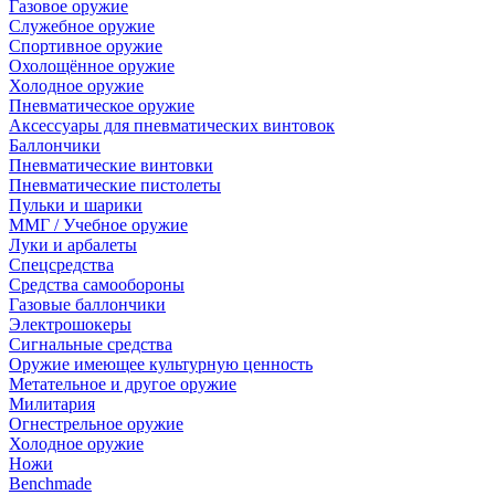
Газовое оружие
Служебное оружие
Спортивное оружие
Охолощённое оружие
Холодное оружие
Пневматическое оружие
Аксессуары для пневматических винтовок
Баллончики
Пневматические винтовки
Пневматические пистолеты
Пульки и шарики
ММГ / Учебное оружие
Луки и арбалеты
Спецсредства
Средства самообороны
Газовые баллончики
Электрошокеры
Сигнальные средства
Оружие имеющее культурную ценность
Метательное и другое оружие
Милитария
Огнестрельное оружие
Холодное оружие
Ножи
Benchmade