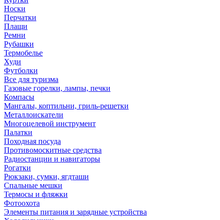
Носки
Перчатки
Плащи
Ремни
Рубашки
Термобелье
Худи
Футболки
Все для туризма
Газовые горелки, лампы, печки
Компасы
Мангалы, коптильни, гриль-решетки
Металлоискатели
Многоцелевой инструмент
Палатки
Походная посуда
Противомоскитные средства
Радиостанции и навигаторы
Рогатки
Рюкзаки, сумки, ягдташи
Спальные мешки
Термосы и фляжки
Фотоохота
Элементы питания и зарядные устройства