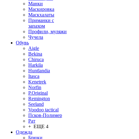
Манки
Маскировка
Маскхалаты
Приманки с
запахом
Профили, муляжи
Чучела
Обувь
Aigle
Bekina
Chiruсa
Harkila
Huntlandia
Itasca
Kenetrek
Norfin
P.Original
Remington
Seeland
Voodoo tactical
Псков-Полимер
Рат
+ ЕЩЕ 4
Одежда
Брюки