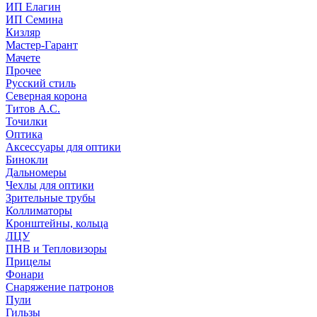
ИП Елагин
ИП Семина
Кизляр
Мастер-Гарант
Мачете
Прочее
Русский стиль
Северная корона
Титов А.С.
Точилки
Оптика
Аксессуары для оптики
Бинокли
Дальномеры
Чехлы для оптики
Зрительные трубы
Коллиматоры
Кронштейны, кольца
ЛЦУ
ПНВ и Тепловизоры
Прицелы
Фонари
Снаряжение патронов
Пули
Гильзы