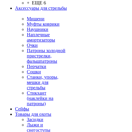
+ ЕЩЕ 6
Аксессуары для стрельбы
Мишени
Муфты коврики
Наушники
Наплечные
амортизаторы
Очки
Патроны холодной
пристрелки,
фальшпатроны
Перчатки
Сошки
Станки, упоры,
мешки для
стрельбы
Стикхант
(наклейки на
патроны)
Сейфы
Товары для охоты
Засидки
Лыжи и
снегоступы