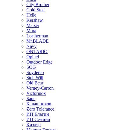
City Brother
Cold Steel
Helle
Kershaw
Marser
Mora
Leatherman
Mr.BLADE
Navy
ONTARIO
Opinel
Outdoor Edge
SOG
Spyderco
Stell Will
Old Bear
Verney-Carron
Victorinox
Барс
Калашников
Zero Tolerance
ИП Елагин
ИП Семина
Кизляр
Мастер-Гарант