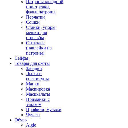
Патроны холодной
пристрелки,
фальшпатроны
Перчатки
Сошки
Станки, упоры,
мешки для
стрельбы
Стикхант
(наклейки на
патроны)
Сейфы
Товары для охоты
Засидки
Лыжи и
снегоступы
Манки
Маскировка
Маскхалаты
Приманки с
запахом
Профили, муляжи
Чучела
Обувь
Aigle