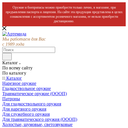
Оружие и боеприпасы можно приобрести только лично, в магазине, при
предъявлении паспорта и лицензии. На сайте эта продукция представлена в целях
ознакомления с ассортиментом розничного магазина, ее нельзя приобрести
дистанционно.
Мы работаем для Вас
с 1989 года
Каталог
По всему сайту
По каталогу
Каталог
Нарезное оружие
Гладкоствольное оружие
Травматическое оружие (ОООП)
Патроны
Для гладкоствольного оружия
Для нарезного оружия
Для служебного оружия
Для травматического оружия (ОООП)
Холостые, шумовые, светозвуковые