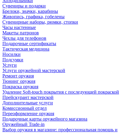
Холодильники
Сувениры и подарки
Брелоки, значки, карабины
Живопись, графика, гобелены
Сувенирные наборы, рюмки, стопки
Часы настенные
Макеты патронов
Чехлы для телефонов
Подарочные сертификаты
Тактическая медицина
Носилки
Подсумки
Услуги
Услуги оружейной мастерской
Ремонт оружия
Тюнинг оружия
Покраска оружия
Удаление Soft-touch покрытия с последующей покраской
Прейскурант мастерской
Дополнительные услуги
Комиссионный отдел
Переоформление оружия
Подарочные карты оружейного магазина
Оружейный Trade-in
Выбор оружия в магазине: профессиональная помощь и