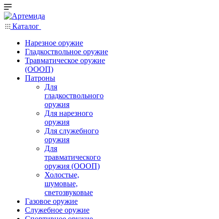
Каталог
Нарезное оружие
Гладкоствольное оружие
Травматическое оружие
(ОООП)
Патроны
Для
гладкоствольного
оружия
Для нарезного
оружия
Для служебного
оружия
Для
травматического
оружия (ОООП)
Холостые,
шумовые,
светозвуковые
Газовое оружие
Служебное оружие
Спортивное оружие