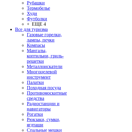
Рубашки
Термобелье
Худи
Футболки
+ ЕЩЕ 4
Все для туризма
Газовые горелки,
лампы, печки
Компасы
Мангалы,
коптильни, гриль-
решетки
Металлоискатели
Многоцелевой
инструмент
Палатки
Походная посуда
Противомоскитные
средства
Радиостанции и
навигаторы
Рогатки
Рюкзаки, сумки,
ягдташи
Спальные мешки