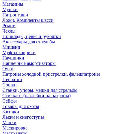
Магазины
Мушки
Патронташи
Ложи, Комплекты шасси
Ремни
Чехлы
Приклады, цевья и рукоятки
Аксессуары для стрельбы
Мишени
Муфты коврики
Наушники
Наплечные амортизаторы
Очки
Патроны холодной пристрелки, фальшпатроны
Перчатки
Сошки
Станки, упоры, мешки для стрельбы
Стикхант (наклейки на патроны)
Сейфы
Товары для охоты
Засидки
Лыжи и снегоступы
Манки
Маскировка
Маскхалаты