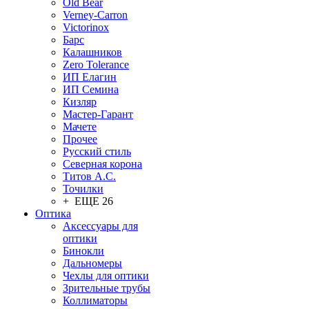
Old Bear
Verney-Carron
Victorinox
Барс
Калашников
Zero Tolerance
ИП Елагин
ИП Семина
Кизляр
Мастер-Гарант
Мачете
Прочее
Русский стиль
Северная корона
Титов А.С.
Точилки
+ ЕЩЕ 26
Оптика
Аксессуары для
оптики
Бинокли
Дальномеры
Чехлы для оптики
Зрительные трубы
Коллиматоры