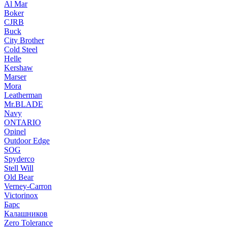
Al Mar
Boker
CJRB
Buck
City Brother
Cold Steel
Helle
Kershaw
Marser
Mora
Leatherman
Mr.BLADE
Navy
ONTARIO
Opinel
Outdoor Edge
SOG
Spyderco
Stell Will
Old Bear
Verney-Carron
Victorinox
Барс
Калашников
Zero Tolerance