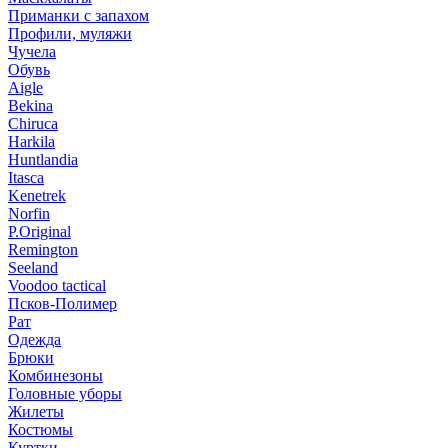
Приманки с запахом
Профили, муляжи
Чучела
Обувь
Aigle
Bekina
Chiruсa
Harkila
Huntlandia
Itasca
Kenetrek
Norfin
P.Original
Remington
Seeland
Voodoo tactical
Псков-Полимер
Рат
Одежда
Брюки
Комбинезоны
Головные уборы
Жилеты
Костюмы
Куртки