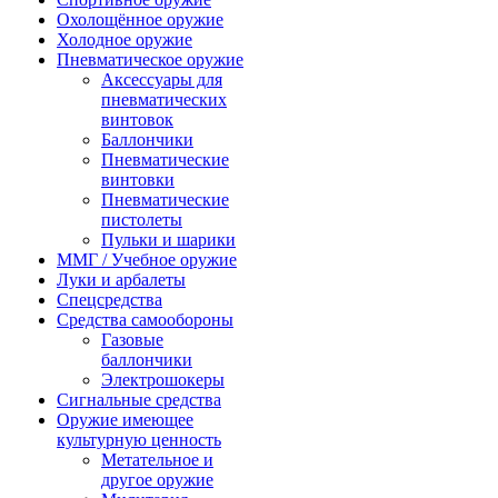
Охолощённое оружие
Холодное оружие
Пневматическое оружие
Аксессуары для
пневматических
винтовок
Баллончики
Пневматические
винтовки
Пневматические
пистолеты
Пульки и шарики
ММГ / Учебное оружие
Луки и арбалеты
Спецсредства
Средства самообороны
Газовые
баллончики
Электрошокеры
Сигнальные средства
Оружие имеющее
культурную ценность
Метательное и
другое оружие