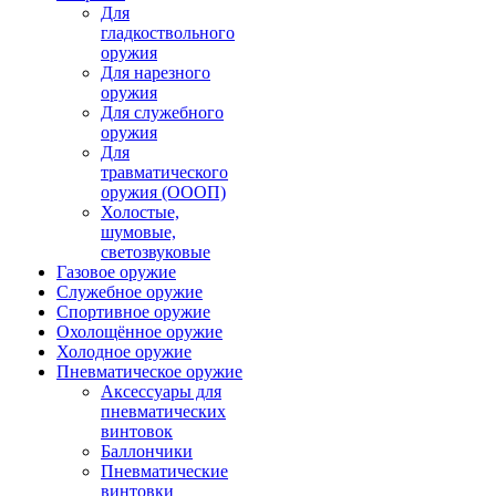
Для
гладкоствольного
оружия
Для нарезного
оружия
Для служебного
оружия
Для
травматического
оружия (ОООП)
Холостые,
шумовые,
светозвуковые
Газовое оружие
Служебное оружие
Спортивное оружие
Охолощённое оружие
Холодное оружие
Пневматическое оружие
Аксессуары для
пневматических
винтовок
Баллончики
Пневматические
винтовки