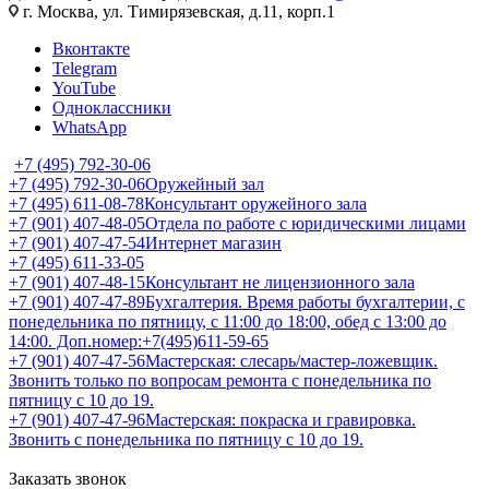
г. Москва, ул. Тимирязевская, д.11, корп.1
Вконтакте
Telegram
YouTube
Одноклассники
WhatsApp
+7 (495) 792-30-06
+7 (495) 792-30-06
Оружейный зал
+7 (495) 611-08-78
Консультант оружейного зала
+7 (901) 407-48-05
Отдела по работе с юридическими лицами
+7 (901) 407-47-54
Интернет магазин
+7 (495) 611-33-05
+7 (901) 407-48-15
Консультант не лицензионного зала
+7 (901) 407-47-89
Бухгалтерия. Время работы бухгалтерии, с
понедельника по пятницу, с 11:00 до 18:00, обед с 13:00 до
14:00. Доп.номер:+7(495)611-59-65
+7 (901) 407-47-56
Мастерская: слесарь/мастер-ложевщик.
Звонить только по вопросам ремонта с понедельника по
пятницу с 10 до 19.
+7 (901) 407-47-96
Мастерская: покраска и гравировка.
Звонить с понедельника по пятницу с 10 до 19.
Заказать звонок