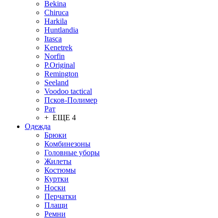
Bekina
Chiruсa
Harkila
Huntlandia
Itasca
Kenetrek
Norfin
P.Original
Remington
Seeland
Voodoo tactical
Псков-Полимер
Рат
+ ЕЩЕ 4
Одежда
Брюки
Комбинезоны
Головные уборы
Жилеты
Костюмы
Куртки
Носки
Перчатки
Плащи
Ремни