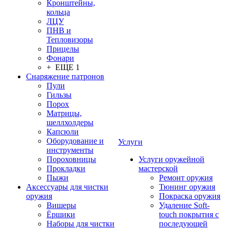
Кронштейны,
кольца
ЛЦУ
ПНВ и
Тепловизоры
Прицелы
Фонари
+ ЕЩЕ 1
Снаряжение патронов
Пули
Гильзы
Порох
Матрицы,
шеллхолдеры
Капсюли
Оборудование и
Услуги
инструменты
Пороховницы
Услуги оружейной
Прокладки
мастерской
Пыжи
Ремонт оружия
Аксессуары для чистки
Тюнинг оружия
оружия
Покраска оружия
Вишеры
Удаление Soft-
Ёршики
touch покрытия с
Наборы для чистки
последующей