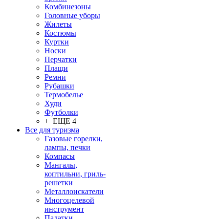
Комбинезоны
Головные уборы
Жилеты
Костюмы
Куртки
Носки
Перчатки
Плащи
Ремни
Рубашки
Термобелье
Худи
Футболки
+ ЕЩЕ 4
Все для туризма
Газовые горелки,
лампы, печки
Компасы
Мангалы,
коптильни, гриль-
решетки
Металлоискатели
Многоцелевой
инструмент
Палатки