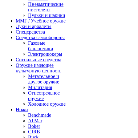
Пневматические
пистолеты
Пульки и шарики
ММГ / Учебное оружие
Луки и арбалеты
Спецсредства
Средства самообороны
Газовые
баллончики
Электрошокеры
Сигнальные средства
Оружие имеющее
культурную ценность
Метательное и
другое оружие
Милитария
Огнестрельное
оружие
Холодное оружие
Ножи
Benchmade
Al Mar
Boker
CJRB
Buck