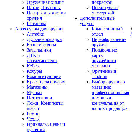
Оружейная химия
покраской
Патчи, Тампоны
Прейскурант
Центры для чистки
мастерской
оружия
Дополнительные
Шомпола
услуги
Аксессуары для оружия
Комиссионный
Антабки
отдел
Дульные насадки
Переоформление
Бланки ствола
оружия
Затыльники
Подарочные
ДТК и
карты
пламегасители
оружейного
Кейсы
магазина
Кобуры
Оружейный
Комплектующие
Trade-in
Краска для оружия
Выбор оружия в
Магазины
магазине:
Мушки
профессиональная
Патронташи
помощь и
Ложи, Комплекты
консультация от
шасси
наших продавцов
Ремни
Чехлы
Приклады, цевья и
рукоятки