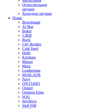
Милитария
Огнестрельное
оружие
Холодное оружие
Ножи
Benchmade
Al Mar
Boker
CJRB
Buck
City Brother
Cold Steel
Helle
Kershaw
Marser
Mora
Leatherman
Mr.BLADE
Navy
ONTARIO
Opinel
Outdoor Edge
SOG
Spyderco
Stell Will