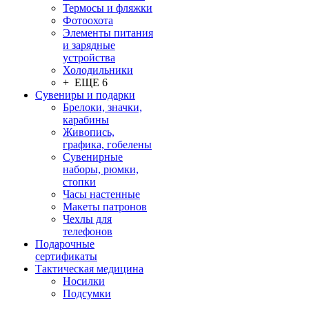
Термосы и фляжки
Фотоохота
Элементы питания
и зарядные
устройства
Холодильники
+ ЕЩЕ 6
Сувениры и подарки
Брелоки, значки,
карабины
Живопись,
графика, гобелены
Сувенирные
наборы, рюмки,
стопки
Часы настенные
Макеты патронов
Чехлы для
телефонов
Подарочные
сертификаты
Тактическая медицина
Носилки
Подсумки