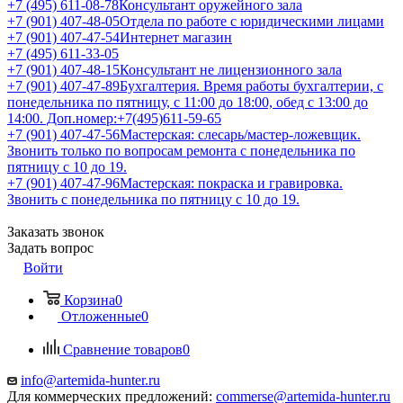
+7 (495) 611-08-78
Консультант оружейного зала
+7 (901) 407-48-05
Отдела по работе с юридическими лицами
+7 (901) 407-47-54
Интернет магазин
+7 (495) 611-33-05
+7 (901) 407-48-15
Консультант не лицензионного зала
+7 (901) 407-47-89
Бухгалтерия. Время работы бухгалтерии, с
понедельника по пятницу, с 11:00 до 18:00, обед с 13:00 до
14:00. Доп.номер:+7(495)611-59-65
+7 (901) 407-47-56
Мастерская: слесарь/мастер-ложевщик.
Звонить только по вопросам ремонта с понедельника по
пятницу с 10 до 19.
+7 (901) 407-47-96
Мастерская: покраска и гравировка.
Звонить с понедельника по пятницу с 10 до 19.
Заказать звонок
Задать вопрос
Войти
Корзина
0
Отложенные
0
Сравнение товаров
0
info@artemida-hunter.ru
Для коммерческих предложений:
commerse@artemida-hunter.ru