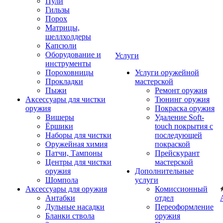
Пули
Гильзы
Порох
Матрицы,
шеллхолдеры
Капсюли
Оборудование и
Услуги
инструменты
Пороховницы
Услуги оружейной
Прокладки
мастерской
Пыжи
Ремонт оружия
Аксессуары для чистки
Тюнинг оружия
оружия
Покраска оружия
Вишеры
Удаление Soft-
Ёршики
touch покрытия с
Наборы для чистки
последующей
Оружейная химия
покраской
Патчи, Тампоны
Прейскурант
Центры для чистки
мастерской
оружия
Дополнительные
Шомпола
услуги
Аксессуары для оружия
Комиссионный
Антабки
отдел
Дульные насадки
Переоформление
Бланки ствола
оружия