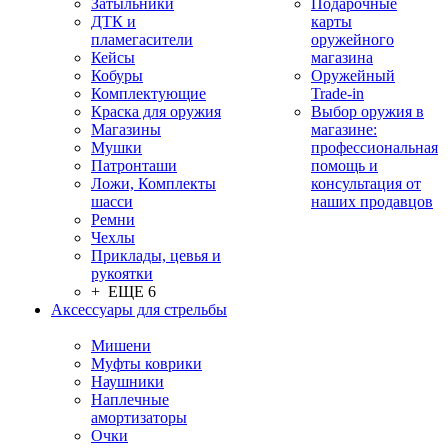
Затыльники
Подарочные
ДТК и
карты
пламегасители
оружейного
Кейсы
магазина
Кобуры
Оружейный
Комплектующие
Trade-in
Краска для оружия
Выбор оружия в
Магазины
магазине:
Мушки
профессиональная
Патронташи
помощь и
Ложи, Комплекты
консультация от
шасси
наших продавцов
Ремни
Чехлы
Приклады, цевья и
рукоятки
+ ЕЩЕ 6
Аксессуары для стрельбы
Мишени
Муфты коврики
Наушники
Наплечные
амортизаторы
Очки