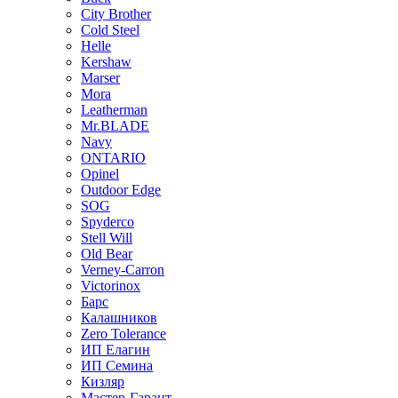
City Brother
Cold Steel
Helle
Kershaw
Marser
Mora
Leatherman
Mr.BLADE
Navy
ONTARIO
Opinel
Outdoor Edge
SOG
Spyderco
Stell Will
Old Bear
Verney-Carron
Victorinox
Барс
Калашников
Zero Tolerance
ИП Елагин
ИП Семина
Кизляр
Мастер-Гарант