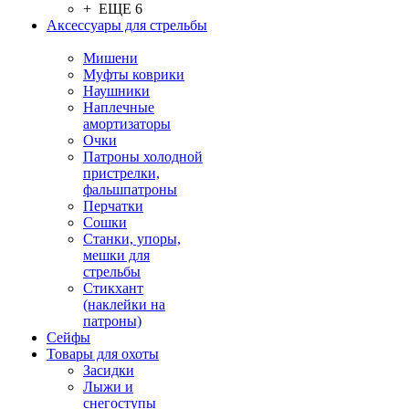
+ ЕЩЕ 6
Аксессуары для стрельбы
Мишени
Муфты коврики
Наушники
Наплечные
амортизаторы
Очки
Патроны холодной
пристрелки,
фальшпатроны
Перчатки
Сошки
Станки, упоры,
мешки для
стрельбы
Стикхант
(наклейки на
патроны)
Сейфы
Товары для охоты
Засидки
Лыжи и
снегоступы