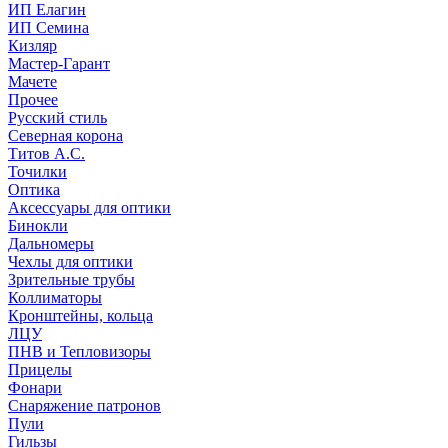
ИП Елагин
ИП Семина
Кизляр
Мастер-Гарант
Мачете
Прочее
Русский стиль
Северная корона
Титов А.С.
Точилки
Оптика
Аксессуары для оптики
Бинокли
Дальномеры
Чехлы для оптики
Зрительные трубы
Коллиматоры
Кронштейны, кольца
ЛЦУ
ПНВ и Тепловизоры
Прицелы
Фонари
Снаряжение патронов
Пули
Гильзы