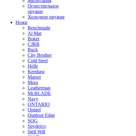
Милитария
Огнестрельное
оружие
Холодное оружие
Ножи
Benchmade
Al Mar
Boker
CJRB
Buck
City Brother
Cold Steel
Helle
Kershaw
Marser
Mora
Leatherman
Mr.BLADE
Navy
ONTARIO
Opinel
Outdoor Edge
SOG
Spyderco
Stell Will