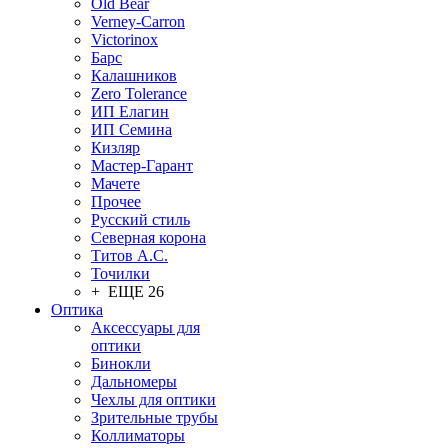
Old Bear
Verney-Carron
Victorinox
Барс
Калашников
Zero Tolerance
ИП Елагин
ИП Семина
Кизляр
Мастер-Гарант
Мачете
Прочее
Русский стиль
Северная корона
Титов А.С.
Точилки
+ ЕЩЕ 26
Оптика
Аксессуары для
оптики
Бинокли
Дальномеры
Чехлы для оптики
Зрительные трубы
Коллиматоры