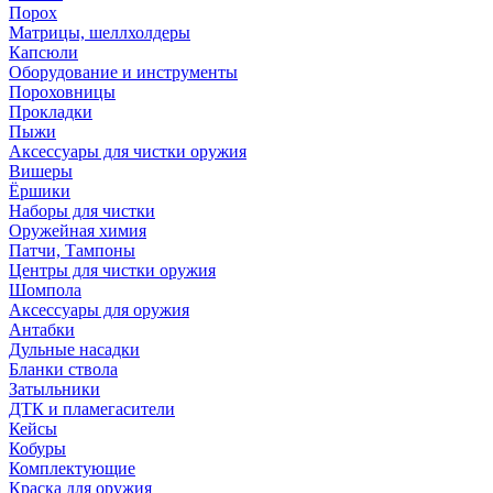
Порох
Матрицы, шеллхолдеры
Капсюли
Оборудование и инструменты
Пороховницы
Прокладки
Пыжи
Аксессуары для чистки оружия
Вишеры
Ёршики
Наборы для чистки
Оружейная химия
Патчи, Тампоны
Центры для чистки оружия
Шомпола
Аксессуары для оружия
Антабки
Дульные насадки
Бланки ствола
Затыльники
ДТК и пламегасители
Кейсы
Кобуры
Комплектующие
Краска для оружия