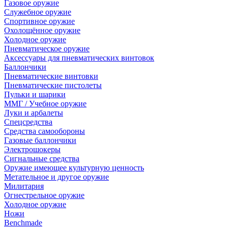
Газовое оружие
Служебное оружие
Спортивное оружие
Охолощённое оружие
Холодное оружие
Пневматическое оружие
Аксессуары для пневматических винтовок
Баллончики
Пневматические винтовки
Пневматические пистолеты
Пульки и шарики
ММГ / Учебное оружие
Луки и арбалеты
Спецсредства
Средства самообороны
Газовые баллончики
Электрошокеры
Сигнальные средства
Оружие имеющее культурную ценность
Метательное и другое оружие
Милитария
Огнестрельное оружие
Холодное оружие
Ножи
Benchmade