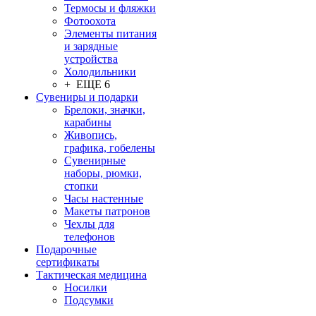
Термосы и фляжки
Фотоохота
Элементы питания
и зарядные
устройства
Холодильники
+ ЕЩЕ 6
Сувениры и подарки
Брелоки, значки,
карабины
Живопись,
графика, гобелены
Сувенирные
наборы, рюмки,
стопки
Часы настенные
Макеты патронов
Чехлы для
телефонов
Подарочные
сертификаты
Тактическая медицина
Носилки
Подсумки