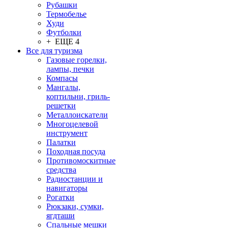
Рубашки
Термобелье
Худи
Футболки
+ ЕЩЕ 4
Все для туризма
Газовые горелки,
лампы, печки
Компасы
Мангалы,
коптильни, гриль-
решетки
Металлоискатели
Многоцелевой
инструмент
Палатки
Походная посуда
Противомоскитные
средства
Радиостанции и
навигаторы
Рогатки
Рюкзаки, сумки,
ягдташи
Спальные мешки