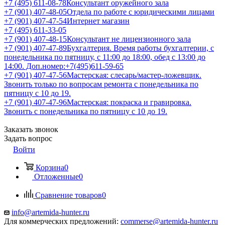
+7 (495) 611-08-78
Консультант оружейного зала
+7 (901) 407-48-05
Отдела по работе с юридическими лицами
+7 (901) 407-47-54
Интернет магазин
+7 (495) 611-33-05
+7 (901) 407-48-15
Консультант не лицензионного зала
+7 (901) 407-47-89
Бухгалтерия. Время работы бухгалтерии, с
понедельника по пятницу, с 11:00 до 18:00, обед с 13:00 до
14:00. Доп.номер:+7(495)611-59-65
+7 (901) 407-47-56
Мастерская: слесарь/мастер-ложевщик.
Звонить только по вопросам ремонта с понедельника по
пятницу с 10 до 19.
+7 (901) 407-47-96
Мастерская: покраска и гравировка.
Звонить с понедельника по пятницу с 10 до 19.
Заказать звонок
Задать вопрос
Войти
Корзина
0
Отложенные
0
Сравнение товаров
0
info@artemida-hunter.ru
Для коммерческих предложений:
commerse@artemida-hunter.ru