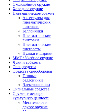
Охолощённое оружие
Холодное оружие
Пневматическое оружие
Аксессуары для
пневматических
винтовок
Баллончики
Пневматические
винтовки
Пневматические
пистолеты
Пульки и шарики
ММГ / Учебное оружие
Луки и арбалеты
Спецсредства
Средства самообороны
Газовые
баллончики
Электрошокеры
Сигнальные средства
Оружие имеющее
культурную ценность
Метательное и
другое оружие