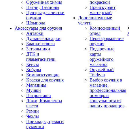
Оружейная химия
покраской
Патчи, Тампоны
Прейскурант
Центры для чистки
мастерской
оружия
Дополнительные
Шомпола
услуги
Аксессуары для оружия
Комиссионный
Антабки
отдел
Дульные насадки
Переоформление
Бланки ствола
оружия
Затыльники
Подарочные
ДТК и
карты
пламегасители
оружейного
Кейсы
магазина
Кобуры
Оружейный
Комплектующие
Trade-in
Краска для оружия
Выбор оружия в
Магазины
магазине:
Мушки
профессиональная
Патронташи
помощь и
Ложи, Комплекты
консультация от
шасси
наших продавцов
Ремни
Чехлы
Приклады, цевья и
рукоятки