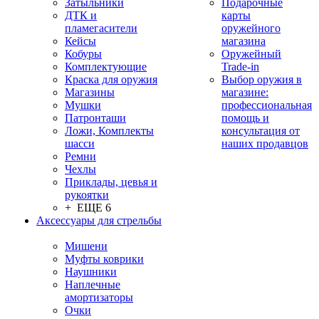
Затыльники
Подарочные
ДТК и
карты
пламегасители
оружейного
Кейсы
магазина
Кобуры
Оружейный
Комплектующие
Trade-in
Краска для оружия
Выбор оружия в
Магазины
магазине:
Мушки
профессиональная
Патронташи
помощь и
Ложи, Комплекты
консультация от
шасси
наших продавцов
Ремни
Чехлы
Приклады, цевья и
рукоятки
+ ЕЩЕ 6
Аксессуары для стрельбы
Мишени
Муфты коврики
Наушники
Наплечные
амортизаторы
Очки