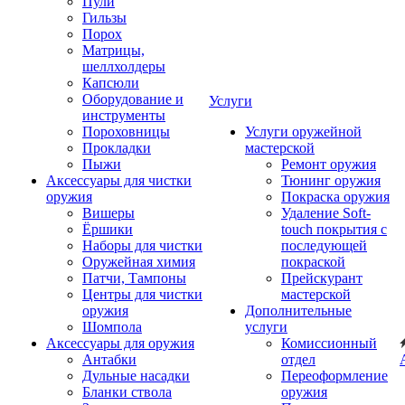
Пули
Гильзы
Порох
Матрицы,
шеллхолдеры
Капсюли
Оборудование и
Услуги
инструменты
Пороховницы
Услуги оружейной
Прокладки
мастерской
Пыжи
Ремонт оружия
Аксессуары для чистки
Тюнинг оружия
оружия
Покраска оружия
Вишеры
Удаление Soft-
Ёршики
touch покрытия с
Наборы для чистки
последующей
Оружейная химия
покраской
Патчи, Тампоны
Прейскурант
Центры для чистки
мастерской
оружия
Дополнительные
Шомпола
услуги
Аксессуары для оружия
Комиссионный
Антабки
отдел
Дульные насадки
Переоформление
Бланки ствола
оружия