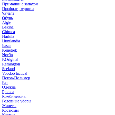
Приманки с запахом
Профили, муляжи
Чучела
Обувь
Aigle
Bekina
Chiruсa
Harkila
Huntlandia
Itasca
Kenetrek
Norfin
P.Original
Remington
Seeland
Voodoo tactical
Псков-Полимер
Рат
Одежда
Брюки
Комбинезоны
Головные уборы
Жилеты
Костюмы
Куртки