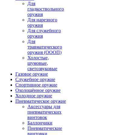
Для
гладкоствольного
оружия
Для нарезного
оружия
Для служебного
оружия
Для
травматического
оружия (ОООП)
Холостые,
шумовые,
светозвуковые
Газовое оружие
Служебное оружие
Спортивное оружие
Охолощённое оружие
Холодное оружие
Пневматическое оружие
Аксессуары для
пневматических
винтовок
Баллончики
Пневматические
винтовки