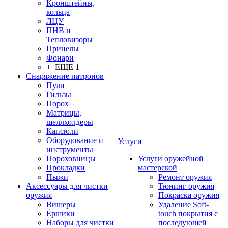
Кронштейны,
кольца
ЛЦУ
ПНВ и
Тепловизоры
Прицелы
Фонари
+ ЕЩЕ 1
Снаряжение патронов
Пули
Гильзы
Порох
Матрицы,
шеллхолдеры
Капсюли
Оборудование и
Услуги
инструменты
Пороховницы
Услуги оружейной
Прокладки
мастерской
Пыжи
Ремонт оружия
Аксессуары для чистки
Тюнинг оружия
оружия
Покраска оружия
Вишеры
Удаление Soft-
Ёршики
touch покрытия с
Наборы для чистки
последующей