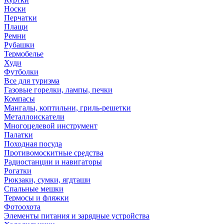
Носки
Перчатки
Плащи
Ремни
Рубашки
Термобелье
Худи
Футболки
Все для туризма
Газовые горелки, лампы, печки
Компасы
Мангалы, коптильни, гриль-решетки
Металлоискатели
Многоцелевой инструмент
Палатки
Походная посуда
Противомоскитные средства
Радиостанции и навигаторы
Рогатки
Рюкзаки, сумки, ягдташи
Спальные мешки
Термосы и фляжки
Фотоохота
Элементы питания и зарядные устройства