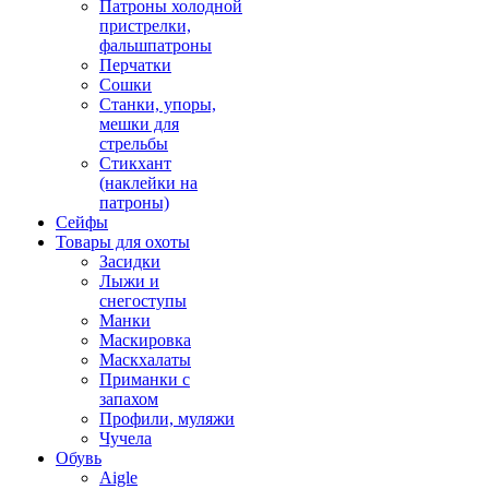
Патроны холодной
пристрелки,
фальшпатроны
Перчатки
Сошки
Станки, упоры,
мешки для
стрельбы
Стикхант
(наклейки на
патроны)
Сейфы
Товары для охоты
Засидки
Лыжи и
снегоступы
Манки
Маскировка
Маскхалаты
Приманки с
запахом
Профили, муляжи
Чучела
Обувь
Aigle