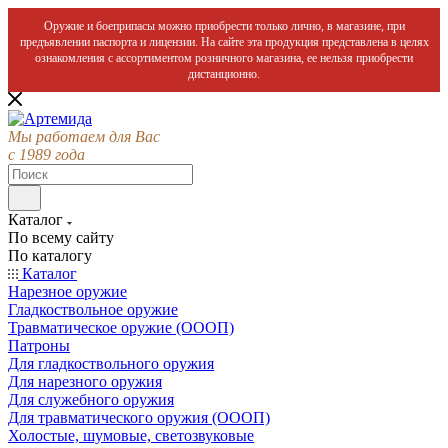
Оружие и боеприпасы можно приобрести только лично, в магазине, при
предъявлении паспорта и лицензии. На сайте эта продукция представлена в целях
ознакомления с ассортиментом розничного магазина, ее нельзя приобрести
дистанционно.
Мы работаем для Вас
с 1989 года
Каталог
По всему сайту
По каталогу
Каталог
Нарезное оружие
Гладкоствольное оружие
Травматическое оружие (ОООП)
Патроны
Для гладкоствольного оружия
Для нарезного оружия
Для служебного оружия
Для травматического оружия (ОООП)
Холостые, шумовые, светозвуковые