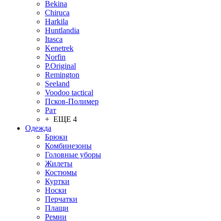
Bekina
Chiruсa
Harkila
Huntlandia
Itasca
Kenetrek
Norfin
P.Original
Remington
Seeland
Voodoo tactical
Псков-Полимер
Рат
+ ЕЩЕ 4
Одежда
Брюки
Комбинезоны
Головные уборы
Жилеты
Костюмы
Куртки
Носки
Перчатки
Плащи
Ремни