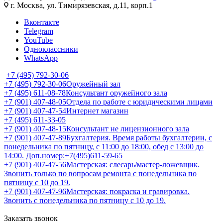
г. Москва, ул. Тимирязевская, д.11, корп.1
Вконтакте
Telegram
YouTube
Одноклассники
WhatsApp
+7 (495) 792-30-06
+7 (495) 792-30-06
Оружейный зал
+7 (495) 611-08-78
Консультант оружейного зала
+7 (901) 407-48-05
Отдела по работе с юридическими лицами
+7 (901) 407-47-54
Интернет магазин
+7 (495) 611-33-05
+7 (901) 407-48-15
Консультант не лицензионного зала
+7 (901) 407-47-89
Бухгалтерия. Время работы бухгалтерии, с
понедельника по пятницу, с 11:00 до 18:00, обед с 13:00 до
14:00. Доп.номер:+7(495)611-59-65
+7 (901) 407-47-56
Мастерская: слесарь/мастер-ложевщик.
Звонить только по вопросам ремонта с понедельника по
пятницу с 10 до 19.
+7 (901) 407-47-96
Мастерская: покраска и гравировка.
Звонить с понедельника по пятницу с 10 до 19.
Заказать звонок