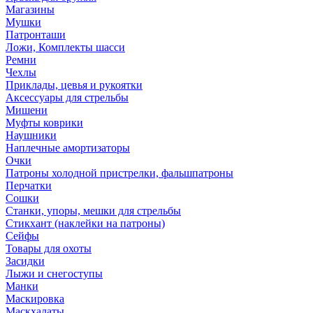
Магазины
Мушки
Патронташи
Ложи, Комплекты шасси
Ремни
Чехлы
Приклады, цевья и рукоятки
Аксессуары для стрельбы
Мишени
Муфты коврики
Наушники
Наплечные амортизаторы
Очки
Патроны холодной пристрелки, фальшпатроны
Перчатки
Сошки
Станки, упоры, мешки для стрельбы
Стикхант (наклейки на патроны)
Сейфы
Товары для охоты
Засидки
Лыжи и снегоступы
Манки
Маскировка
Маскхалаты