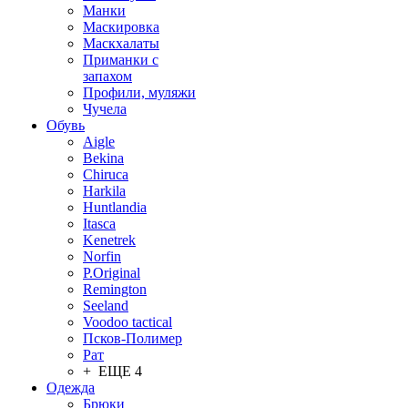
Манки
Маскировка
Маскхалаты
Приманки с
запахом
Профили, муляжи
Чучела
Обувь
Aigle
Bekina
Chiruсa
Harkila
Huntlandia
Itasca
Kenetrek
Norfin
P.Original
Remington
Seeland
Voodoo tactical
Псков-Полимер
Рат
+ ЕЩЕ 4
Одежда
Брюки