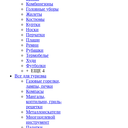
Комбинезоны
Головные уборы
Жилеты
Костюмы
Куртки
Носки
Перчатки
Плащи
Ремни
Рубашки
Термобелье
Худи
Футболки
+ ЕЩЕ 4
Все для туризма
Газовые горелки,
лампы, печки
Компасы
Мангалы,
коптильни, гриль-
решетки
Металлоискатели
Многоцелевой
инструмент
Палатки