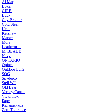
Al Mar
Boker
CJRB
Buck
City Brother
Cold Steel
Helle
Kershaw
Marser
Mora
Leatherman
Mr.BLADE
Navy
ONTARIO
Opinel
Outdoor Edge
SOG
Spyderco
Stell Will
Old Bear
Verney-Carron
Victorinox
Барс
Калашников
Zero Tolerance