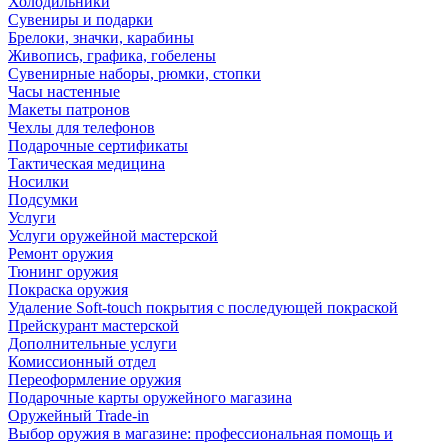
Холодильники
Сувениры и подарки
Брелоки, значки, карабины
Живопись, графика, гобелены
Сувенирные наборы, рюмки, стопки
Часы настенные
Макеты патронов
Чехлы для телефонов
Подарочные сертификаты
Тактическая медицина
Носилки
Подсумки
Услуги
Услуги оружейной мастерской
Ремонт оружия
Тюнинг оружия
Покраска оружия
Удаление Soft-touch покрытия с последующей покраской
Прейскурант мастерской
Дополнительные услуги
Комиссионный отдел
Переоформление оружия
Подарочные карты оружейного магазина
Оружейный Trade-in
Выбор оружия в магазине: профессиональная помощь и