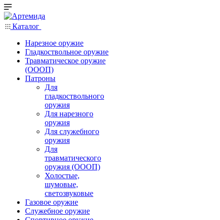
Каталог
Нарезное оружие
Гладкоствольное оружие
Травматическое оружие
(ОООП)
Патроны
Для
гладкоствольного
оружия
Для нарезного
оружия
Для служебного
оружия
Для
травматического
оружия (ОООП)
Холостые,
шумовые,
светозвуковые
Газовое оружие
Служебное оружие
Спортивное оружие