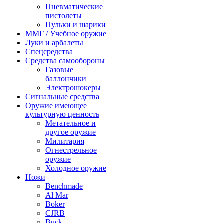
Пневматические
пистолеты
Пульки и шарики
ММГ / Учебное оружие
Луки и арбалеты
Спецсредства
Средства самообороны
Газовые
баллончики
Электрошокеры
Сигнальные средства
Оружие имеющее
культурную ценность
Метательное и
другое оружие
Милитария
Огнестрельное
оружие
Холодное оружие
Ножи
Benchmade
Al Mar
Boker
CJRB
Buck