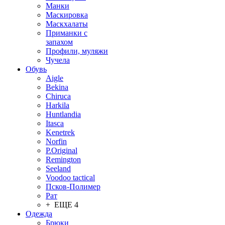
Манки
Маскировка
Маскхалаты
Приманки с
запахом
Профили, муляжи
Чучела
Обувь
Aigle
Bekina
Chiruсa
Harkila
Huntlandia
Itasca
Kenetrek
Norfin
P.Original
Remington
Seeland
Voodoo tactical
Псков-Полимер
Рат
+ ЕЩЕ 4
Одежда
Брюки