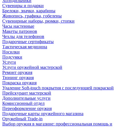
Холодильники
Сувениры и подарки
Брелоки, значки, карабины
Живопись, графика, гобелены
Сувенирные наборы, рюмки, стопки
Часы настенные
Макеты патронов
Чехлы для телефонов
Подарочные сертификаты
Тактическая медицина
Носилки
Подсумки
Услуги
Услуги оружейной мастерской
Ремонт оружия
Тюнинг оружия
Покраска оружия
Удаление Soft-touch покрытия с последующей покраской
Прейскурант мастерской
Дополнительные услуги
Комиссионный отдел
Переоформление оружия
Подарочные карты оружейного магазина
Оружейный Trade-in
Выбор оружия в магазине: профессиональная помощь и