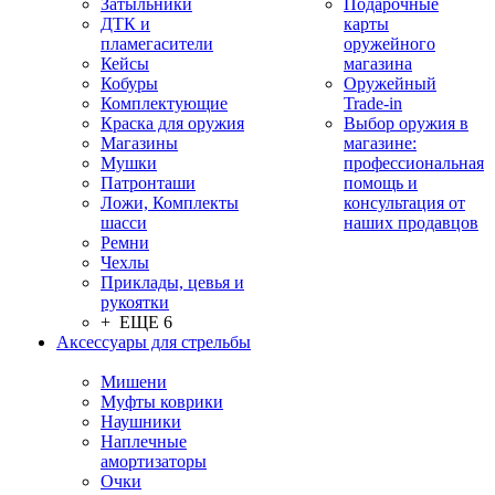
Затыльники
Подарочные
ДТК и
карты
пламегасители
оружейного
Кейсы
магазина
Кобуры
Оружейный
Комплектующие
Trade-in
Краска для оружия
Выбор оружия в
Магазины
магазине:
Мушки
профессиональная
Патронташи
помощь и
Ложи, Комплекты
консультация от
шасси
наших продавцов
Ремни
Чехлы
Приклады, цевья и
рукоятки
+ ЕЩЕ 6
Аксессуары для стрельбы
Мишени
Муфты коврики
Наушники
Наплечные
амортизаторы
Очки