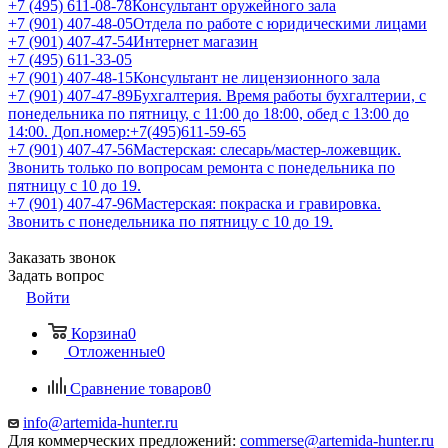
+7 (495) 611-08-78
Консультант оружейного зала
+7 (901) 407-48-05
Отдела по работе с юридическими лицами
+7 (901) 407-47-54
Интернет магазин
+7 (495) 611-33-05
+7 (901) 407-48-15
Консультант не лицензионного зала
+7 (901) 407-47-89
Бухгалтерия. Время работы бухгалтерии, с
понедельника по пятницу, с 11:00 до 18:00, обед с 13:00 до
14:00. Доп.номер:+7(495)611-59-65
+7 (901) 407-47-56
Мастерская: слесарь/мастер-ложевщик.
Звонить только по вопросам ремонта с понедельника по
пятницу с 10 до 19.
+7 (901) 407-47-96
Мастерская: покраска и гравировка.
Звонить с понедельника по пятницу с 10 до 19.
Заказать звонок
Задать вопрос
Войти
Корзина
0
Отложенные
0
Сравнение товаров
0
info@artemida-hunter.ru
Для коммерческих предложений:
commerse@artemida-hunter.ru