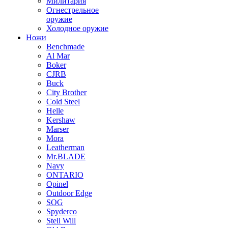
Милитария
Огнестрельное
оружие
Холодное оружие
Ножи
Benchmade
Al Mar
Boker
CJRB
Buck
City Brother
Cold Steel
Helle
Kershaw
Marser
Mora
Leatherman
Mr.BLADE
Navy
ONTARIO
Opinel
Outdoor Edge
SOG
Spyderco
Stell Will