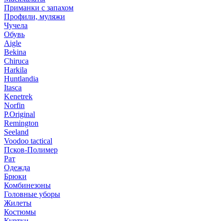
Приманки с запахом
Профили, муляжи
Чучела
Обувь
Aigle
Bekina
Chiruсa
Harkila
Huntlandia
Itasca
Kenetrek
Norfin
P.Original
Remington
Seeland
Voodoo tactical
Псков-Полимер
Рат
Одежда
Брюки
Комбинезоны
Головные уборы
Жилеты
Костюмы
Куртки