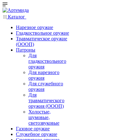
Каталог
Нарезное оружие
Гладкоствольное оружие
Травматическое оружие
(ОООП)
Патроны
Для
гладкоствольного
оружия
Для нарезного
оружия
Для служебного
оружия
Для
травматического
оружия (ОООП)
Холостые,
шумовые,
светозвуковые
Газовое оружие
Служебное оружие
Спортивное оружие