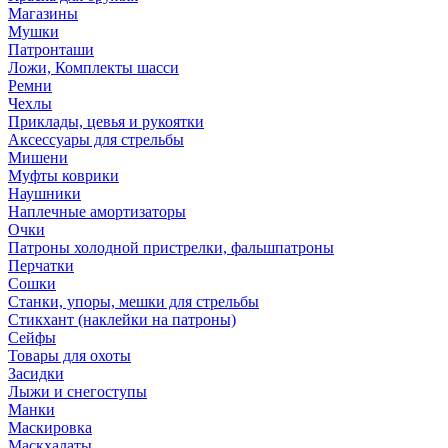
Магазины
Мушки
Патронташи
Ложи, Комплекты шасси
Ремни
Чехлы
Приклады, цевья и рукоятки
Аксессуары для стрельбы
Мишени
Муфты коврики
Наушники
Наплечные амортизаторы
Очки
Патроны холодной пристрелки, фальшпатроны
Перчатки
Сошки
Станки, упоры, мешки для стрельбы
Стикхант (наклейки на патроны)
Сейфы
Товары для охоты
Засидки
Лыжи и снегоступы
Манки
Маскировка
Маскхалаты