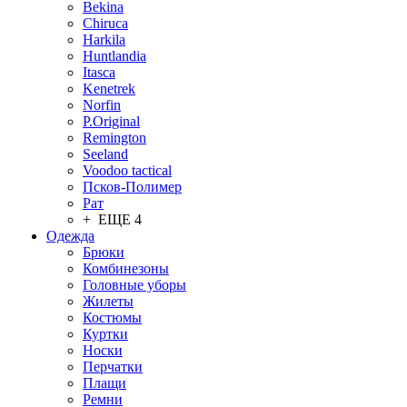
Bekina
Chiruсa
Harkila
Huntlandia
Itasca
Kenetrek
Norfin
P.Original
Remington
Seeland
Voodoo tactical
Псков-Полимер
Рат
+ ЕЩЕ 4
Одежда
Брюки
Комбинезоны
Головные уборы
Жилеты
Костюмы
Куртки
Носки
Перчатки
Плащи
Ремни