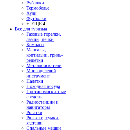
Рубашки
Термобелье
Худи
Футболки
+ ЕЩЕ 4
Все для туризма
Газовые горелки,
лампы, печки
Компасы
Мангалы,
коптильни, гриль-
решетки
Металлоискатели
Многоцелевой
инструмент
Палатки
Походная посуда
Противомоскитные
средства
Радиостанции и
навигаторы
Рогатки
Рюкзаки, сумки,
ягдташи
Спальные мешки