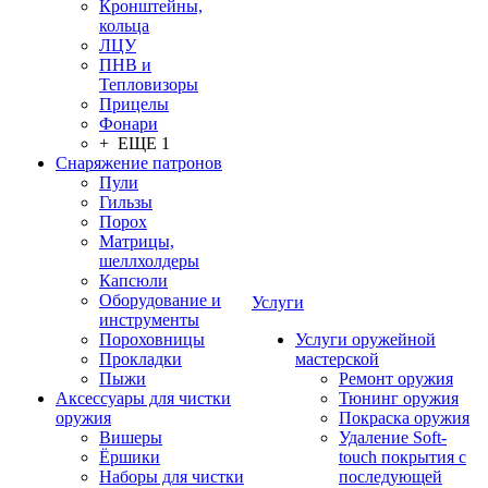
Кронштейны,
кольца
ЛЦУ
ПНВ и
Тепловизоры
Прицелы
Фонари
+ ЕЩЕ 1
Снаряжение патронов
Пули
Гильзы
Порох
Матрицы,
шеллхолдеры
Капсюли
Оборудование и
Услуги
инструменты
Пороховницы
Услуги оружейной
Прокладки
мастерской
Пыжи
Ремонт оружия
Аксессуары для чистки
Тюнинг оружия
оружия
Покраска оружия
Вишеры
Удаление Soft-
Ёршики
touch покрытия с
Наборы для чистки
последующей