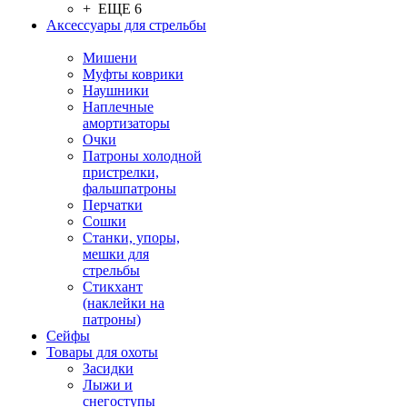
+ ЕЩЕ 6
Аксессуары для стрельбы
Мишени
Муфты коврики
Наушники
Наплечные
амортизаторы
Очки
Патроны холодной
пристрелки,
фальшпатроны
Перчатки
Сошки
Станки, упоры,
мешки для
стрельбы
Стикхант
(наклейки на
патроны)
Сейфы
Товары для охоты
Засидки
Лыжи и
снегоступы