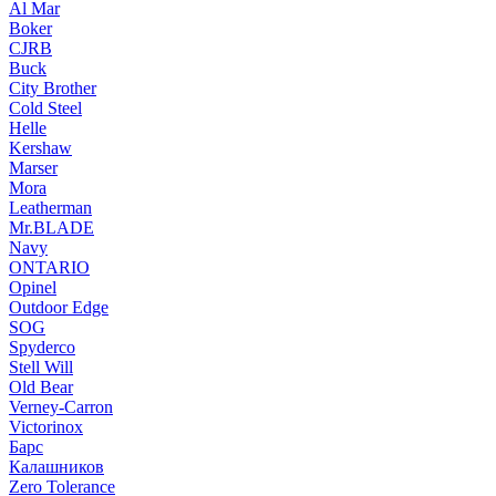
Al Mar
Boker
CJRB
Buck
City Brother
Cold Steel
Helle
Kershaw
Marser
Mora
Leatherman
Mr.BLADE
Navy
ONTARIO
Opinel
Outdoor Edge
SOG
Spyderco
Stell Will
Old Bear
Verney-Carron
Victorinox
Барс
Калашников
Zero Tolerance