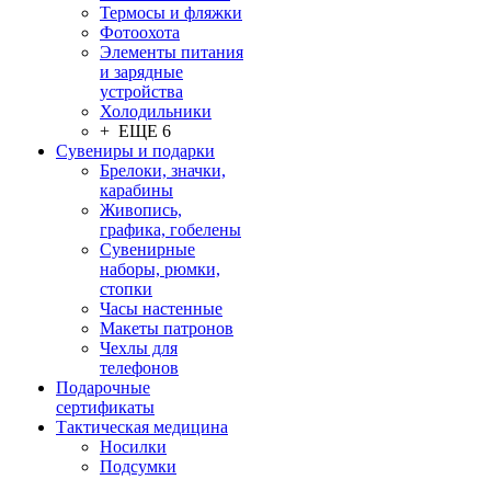
Термосы и фляжки
Фотоохота
Элементы питания
и зарядные
устройства
Холодильники
+ ЕЩЕ 6
Сувениры и подарки
Брелоки, значки,
карабины
Живопись,
графика, гобелены
Сувенирные
наборы, рюмки,
стопки
Часы настенные
Макеты патронов
Чехлы для
телефонов
Подарочные
сертификаты
Тактическая медицина
Носилки
Подсумки