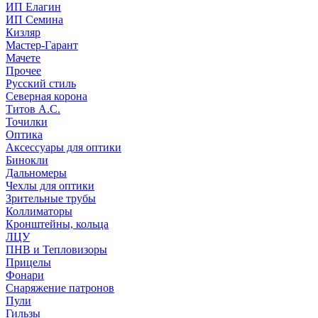
ИП Елагин
ИП Семина
Кизляр
Мастер-Гарант
Мачете
Прочее
Русский стиль
Северная корона
Титов А.С.
Точилки
Оптика
Аксессуары для оптики
Бинокли
Дальномеры
Чехлы для оптики
Зрительные трубы
Коллиматоры
Кронштейны, кольца
ЛЦУ
ПНВ и Тепловизоры
Прицелы
Фонари
Снаряжение патронов
Пули
Гильзы