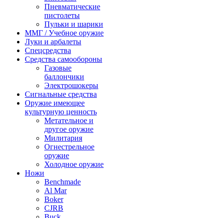
Пневматические
пистолеты
Пульки и шарики
ММГ / Учебное оружие
Луки и арбалеты
Спецсредства
Средства самообороны
Газовые
баллончики
Электрошокеры
Сигнальные средства
Оружие имеющее
культурную ценность
Метательное и
другое оружие
Милитария
Огнестрельное
оружие
Холодное оружие
Ножи
Benchmade
Al Mar
Boker
CJRB
Buck