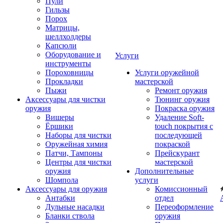
Пули
Гильзы
Порох
Матрицы,
шеллхолдеры
Капсюли
Оборудование и
Услуги
инструменты
Пороховницы
Услуги оружейной
Прокладки
мастерской
Пыжи
Ремонт оружия
Аксессуары для чистки
Тюнинг оружия
оружия
Покраска оружия
Вишеры
Удаление Soft-
Ёршики
touch покрытия с
Наборы для чистки
последующей
Оружейная химия
покраской
Патчи, Тампоны
Прейскурант
Центры для чистки
мастерской
оружия
Дополнительные
Шомпола
услуги
Аксессуары для оружия
Комиссионный
Антабки
отдел
Дульные насадки
Переоформление
Бланки ствола
оружия