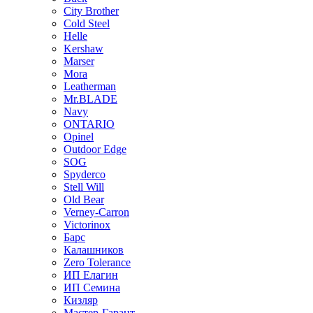
City Brother
Cold Steel
Helle
Kershaw
Marser
Mora
Leatherman
Mr.BLADE
Navy
ONTARIO
Opinel
Outdoor Edge
SOG
Spyderco
Stell Will
Old Bear
Verney-Carron
Victorinox
Барс
Калашников
Zero Tolerance
ИП Елагин
ИП Семина
Кизляр
Мастер-Гарант