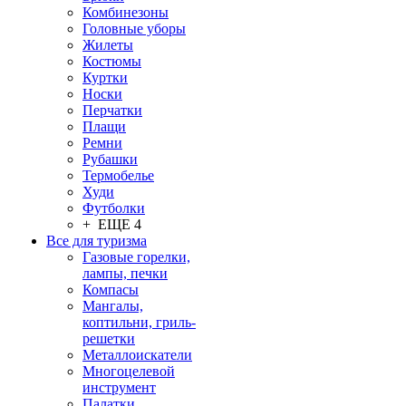
Комбинезоны
Головные уборы
Жилеты
Костюмы
Куртки
Носки
Перчатки
Плащи
Ремни
Рубашки
Термобелье
Худи
Футболки
+ ЕЩЕ 4
Все для туризма
Газовые горелки,
лампы, печки
Компасы
Мангалы,
коптильни, гриль-
решетки
Металлоискатели
Многоцелевой
инструмент
Палатки