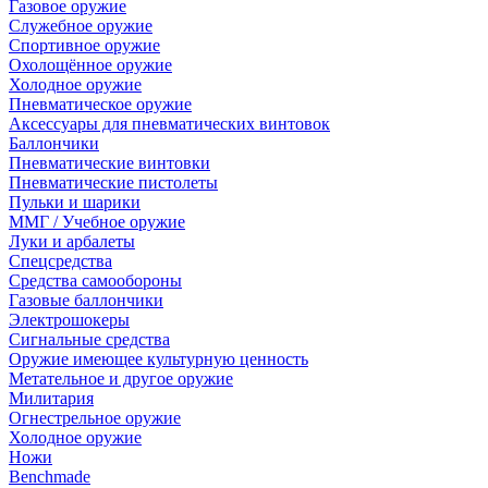
Газовое оружие
Служебное оружие
Спортивное оружие
Охолощённое оружие
Холодное оружие
Пневматическое оружие
Аксессуары для пневматических винтовок
Баллончики
Пневматические винтовки
Пневматические пистолеты
Пульки и шарики
ММГ / Учебное оружие
Луки и арбалеты
Спецсредства
Средства самообороны
Газовые баллончики
Электрошокеры
Сигнальные средства
Оружие имеющее культурную ценность
Метательное и другое оружие
Милитария
Огнестрельное оружие
Холодное оружие
Ножи
Benchmade