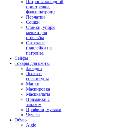
Патроны холодной
пристрелки,
фальшпатроны
Перчатки
Сошки
Станки, упоры,
мешки для
стрельбы
Стикхант
(наклейки на
патроны)
Сейфы
Товары для охоты
Засидки
Лыжи и
снегоступы
Манки
Маскировка
Маскхалаты
Приманки с
запахом
Профили, муляжи
Чучела
Обувь
Aigle