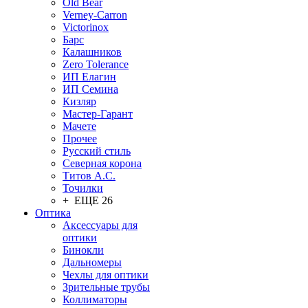
Old Bear
Verney-Carron
Victorinox
Барс
Калашников
Zero Tolerance
ИП Елагин
ИП Семина
Кизляр
Мастер-Гарант
Мачете
Прочее
Русский стиль
Северная корона
Титов А.С.
Точилки
+ ЕЩЕ 26
Оптика
Аксессуары для
оптики
Бинокли
Дальномеры
Чехлы для оптики
Зрительные трубы
Коллиматоры