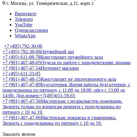
г. Москва, ул. Тимирязевская, д.11, корп.1
Вконтакте
Telegram
YouTube
Одноклассники
WhatsApp
+7 (495) 792-30-06
+7 (495) 792-30-06
Оружейный зал
+7 (495) 611-08-78
Консультант оружейного зала
+7 (901) 407-48-05
Отдела по работе с юридическими лицами
+7 (901) 407-47-54
Интернет магазин
+7 (495) 611-33-05
+7 (901) 407-48-15
Консультант не лицензионного зала
+7 (901) 407-47-89
Бухгалтерия. Время работы бухгалтерии, с
понедельника по пятницу, с 11:00 до 18:00, обед с 13:00 до
14:00. Доп.номер:+7(495)611-59-65
+7 (901) 407-47-56
Мастерская: слесарь/мастер-ложевщик.
Звонить только по вопросам ремонта с понедельника по
пятницу с 10 до 19.
+7 (901) 407-47-96
Мастерская: покраска и гравировка.
Звонить с понедельника по пятницу с 10 до 19.
Заказать звонок