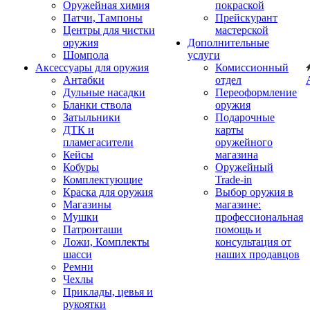
Оружейная химия
покраской
Патчи, Тампоны
Прейскурант
Центры для чистки
мастерской
оружия
Дополнительные
Шомпола
услуги
Аксессуары для оружия
Комиссионный
Антабки
отдел
Дульные насадки
Переоформление
Бланки ствола
оружия
Затыльники
Подарочные
ДТК и
карты
пламегасители
оружейного
Кейсы
магазина
Кобуры
Оружейный
Комплектующие
Trade-in
Краска для оружия
Выбор оружия в
Магазины
магазине:
Мушки
профессиональная
Патронташи
помощь и
Ложи, Комплекты
консультация от
шасси
наших продавцов
Ремни
Чехлы
Приклады, цевья и
рукоятки