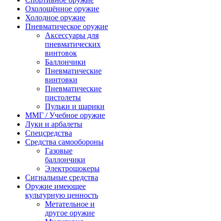
Охолощённое оружие
Холодное оружие
Пневматическое оружие
Аксессуары для
пневматических
винтовок
Баллончики
Пневматические
винтовки
Пневматические
пистолеты
Пульки и шарики
ММГ / Учебное оружие
Луки и арбалеты
Спецсредства
Средства самообороны
Газовые
баллончики
Электрошокеры
Сигнальные средства
Оружие имеющее
культурную ценность
Метательное и
другое оружие