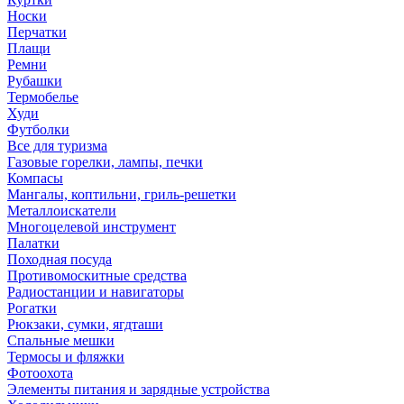
Носки
Перчатки
Плащи
Ремни
Рубашки
Термобелье
Худи
Футболки
Все для туризма
Газовые горелки, лампы, печки
Компасы
Мангалы, коптильни, гриль-решетки
Металлоискатели
Многоцелевой инструмент
Палатки
Походная посуда
Противомоскитные средства
Радиостанции и навигаторы
Рогатки
Рюкзаки, сумки, ягдташи
Спальные мешки
Термосы и фляжки
Фотоохота
Элементы питания и зарядные устройства