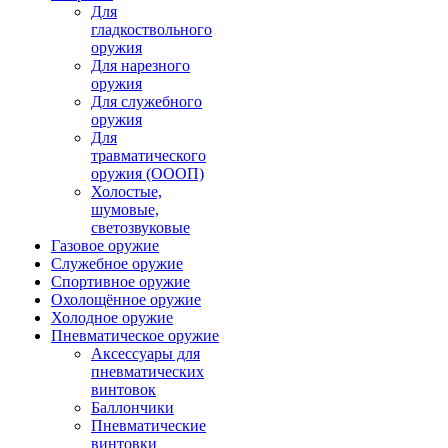
Для
гладкоствольного
оружия
Для нарезного
оружия
Для служебного
оружия
Для
травматического
оружия (ОООП)
Холостые,
шумовые,
светозвуковые
Газовое оружие
Служебное оружие
Спортивное оружие
Охолощённое оружие
Холодное оружие
Пневматическое оружие
Аксессуары для
пневматических
винтовок
Баллончики
Пневматические
винтовки