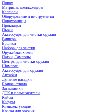
Порох
Матрицы, шеллхолдеры
Капсюли
Оборудование и инструменты
Пороховницы
Прокладки
Пыжи
Аксессуары для чистки оружия
Вишеры
Ёршики
Наборы для чистки
Оружейная химия
Патчи, Тампоны
Центры для чистки оружия
Шомпола
Аксессуары для оружия
Антабки
Дульные насадки
Бланки ствола
Затыльники
ДТК и пламегасители
Кейсы
Кобуры
Комплектующие
Краска для оружия