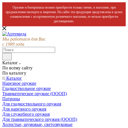
Оружие и боеприпасы можно приобрести только лично, в магазине, при
предъявлении паспорта и лицензии. На сайте эта продукция представлена в целях
ознакомления с ассортиментом розничного магазина, ее нельзя приобрести
дистанционно.
Мы работаем для Вас
с 1989 года
Каталог
По всему сайту
По каталогу
Каталог
Нарезное оружие
Гладкоствольное оружие
Травматическое оружие (ОООП)
Патроны
Для гладкоствольного оружия
Для нарезного оружия
Для служебного оружия
Для травматического оружия (ОООП)
Холостые, шумовые, светозвуковые