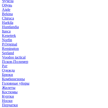
Чучела
Обувь
Aigle
Bekina
Chiruсa
Harkila
Huntlandia
Itasca
Kenetrek
Norfin
P.Original
Remington
Seeland
Voodoo tactical
Псков-Полимер
Рат
Одежда
Брюки
Комбинезоны
Головные уборы
Жилеты
Костюмы
Куртки
Носки
Перчатки