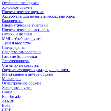
Охолощённое оружие
Холодное оружие
Пневматическое оружие
Аксессуары для пневматических винтовок
Баллончики
Пневматические винтовки
Пневматические пистолеты
Пульки и шарики
ММГ / Учебное оружие
Луки и арбалеты
Спецсредства
Средства самообороны
Газовые баллончики
Электрошокеры
Сигнальные средства
Оружие имеющее культурную ценность
Метательное и другое оружие
Милитария
Огнестрельное оружие
Холодное оружие
Ножи
Benchmade
Al Mar
Boker
CJRB