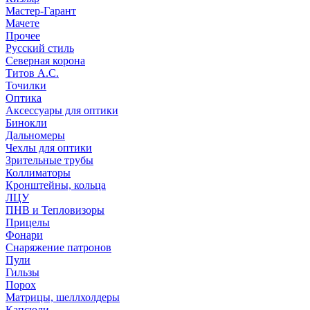
Мастер-Гарант
Мачете
Прочее
Русский стиль
Северная корона
Титов А.С.
Точилки
Оптика
Аксессуары для оптики
Бинокли
Дальномеры
Чехлы для оптики
Зрительные трубы
Коллиматоры
Кронштейны, кольца
ЛЦУ
ПНВ и Тепловизоры
Прицелы
Фонари
Снаряжение патронов
Пули
Гильзы
Порох
Матрицы, шеллхолдеры
Капсюли