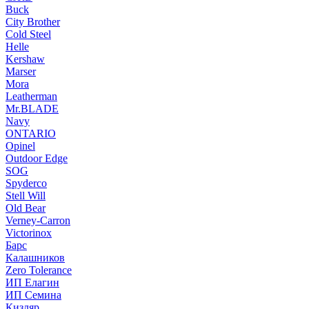
Buck
City Brother
Cold Steel
Helle
Kershaw
Marser
Mora
Leatherman
Mr.BLADE
Navy
ONTARIO
Opinel
Outdoor Edge
SOG
Spyderco
Stell Will
Old Bear
Verney-Carron
Victorinox
Барс
Калашников
Zero Tolerance
ИП Елагин
ИП Семина
Кизляр