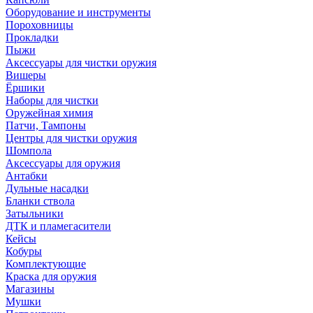
Оборудование и инструменты
Пороховницы
Прокладки
Пыжи
Аксессуары для чистки оружия
Вишеры
Ёршики
Наборы для чистки
Оружейная химия
Патчи, Тампоны
Центры для чистки оружия
Шомпола
Аксессуары для оружия
Антабки
Дульные насадки
Бланки ствола
Затыльники
ДТК и пламегасители
Кейсы
Кобуры
Комплектующие
Краска для оружия
Магазины
Мушки