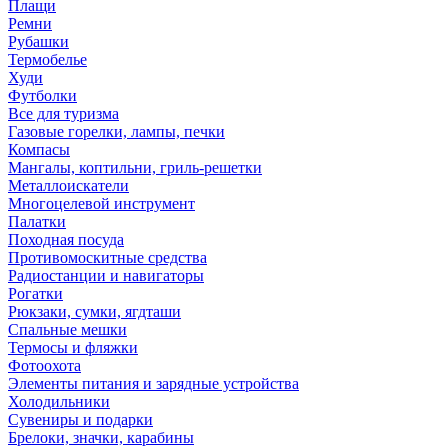
Плащи
Ремни
Рубашки
Термобелье
Худи
Футболки
Все для туризма
Газовые горелки, лампы, печки
Компасы
Мангалы, коптильни, гриль-решетки
Металлоискатели
Многоцелевой инструмент
Палатки
Походная посуда
Противомоскитные средства
Радиостанции и навигаторы
Рогатки
Рюкзаки, сумки, ягдташи
Спальные мешки
Термосы и фляжки
Фотоохота
Элементы питания и зарядные устройства
Холодильники
Сувениры и подарки
Брелоки, значки, карабины