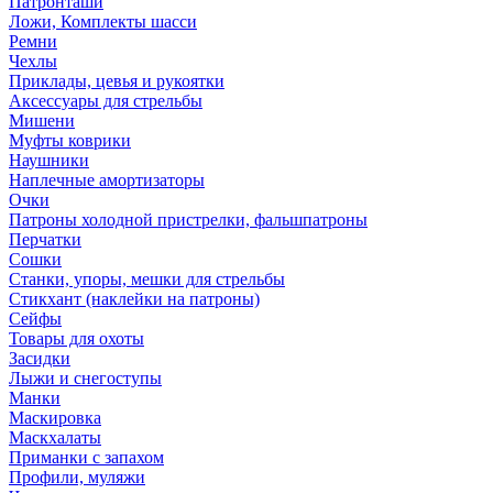
Патронташи
Ложи, Комплекты шасси
Ремни
Чехлы
Приклады, цевья и рукоятки
Аксессуары для стрельбы
Мишени
Муфты коврики
Наушники
Наплечные амортизаторы
Очки
Патроны холодной пристрелки, фальшпатроны
Перчатки
Сошки
Станки, упоры, мешки для стрельбы
Стикхант (наклейки на патроны)
Сейфы
Товары для охоты
Засидки
Лыжи и снегоступы
Манки
Маскировка
Маскхалаты
Приманки с запахом
Профили, муляжи