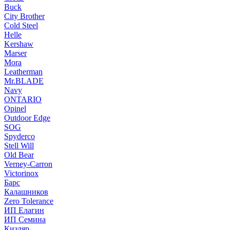
Buck
City Brother
Cold Steel
Helle
Kershaw
Marser
Mora
Leatherman
Mr.BLADE
Navy
ONTARIO
Opinel
Outdoor Edge
SOG
Spyderco
Stell Will
Old Bear
Verney-Carron
Victorinox
Барс
Калашников
Zero Tolerance
ИП Елагин
ИП Семина
Кизляр