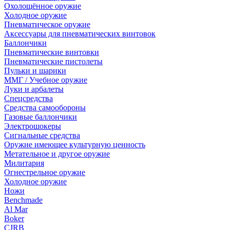
Охолощённое оружие
Холодное оружие
Пневматическое оружие
Аксессуары для пневматических винтовок
Баллончики
Пневматические винтовки
Пневматические пистолеты
Пульки и шарики
ММГ / Учебное оружие
Луки и арбалеты
Спецсредства
Средства самообороны
Газовые баллончики
Электрошокеры
Сигнальные средства
Оружие имеющее культурную ценность
Метательное и другое оружие
Милитария
Огнестрельное оружие
Холодное оружие
Ножи
Benchmade
Al Mar
Boker
CJRB