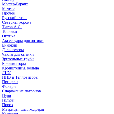
Мастер-Гарант
Мачете
Прочее
Русский стиль
Северная корона
Титов А.С.
Точилки
Оптика
Аксессуары для оптики
Бинокли
Дальномеры
Чехлы для оптики
Зрительные трубы
Коллиматоры
Кронштейны, кольца
ЛЦУ
ПНВ и Тепловизоры
Прицелы
Фонари
Снаряжение патронов
Пули
Гильзы
Порох
Матрицы, шеллхолдеры
Капсюли