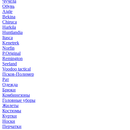
Чучела
Обувь
Aigle
Bekina
Chiruсa
Harkila
Huntlandia
Itasca
Kenetrek
Norfin
P.Original
Remington
Seeland
Voodoo tactical
Псков-Полимер
Рат
Одежда
Брюки
Комбинезоны
Головные уборы
Жилеты
Костюмы
Куртки
Носки
Перчатки