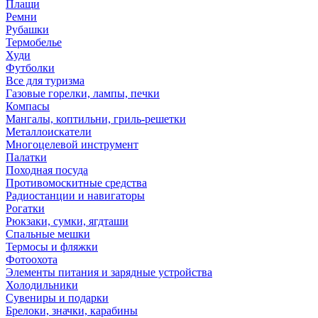
Плащи
Ремни
Рубашки
Термобелье
Худи
Футболки
Все для туризма
Газовые горелки, лампы, печки
Компасы
Мангалы, коптильни, гриль-решетки
Металлоискатели
Многоцелевой инструмент
Палатки
Походная посуда
Противомоскитные средства
Радиостанции и навигаторы
Рогатки
Рюкзаки, сумки, ягдташи
Спальные мешки
Термосы и фляжки
Фотоохота
Элементы питания и зарядные устройства
Холодильники
Сувениры и подарки
Брелоки, значки, карабины