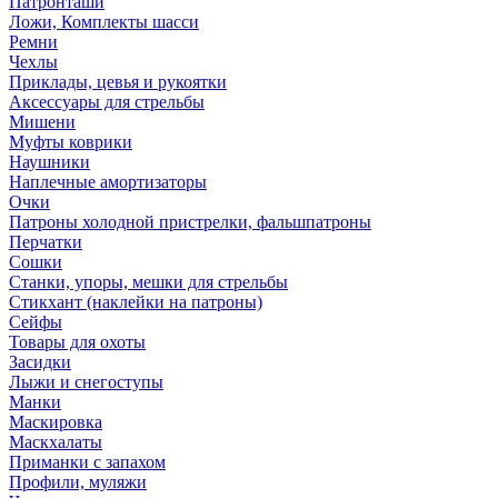
Патронташи
Ложи, Комплекты шасси
Ремни
Чехлы
Приклады, цевья и рукоятки
Аксессуары для стрельбы
Мишени
Муфты коврики
Наушники
Наплечные амортизаторы
Очки
Патроны холодной пристрелки, фальшпатроны
Перчатки
Сошки
Станки, упоры, мешки для стрельбы
Стикхант (наклейки на патроны)
Сейфы
Товары для охоты
Засидки
Лыжи и снегоступы
Манки
Маскировка
Маскхалаты
Приманки с запахом
Профили, муляжи