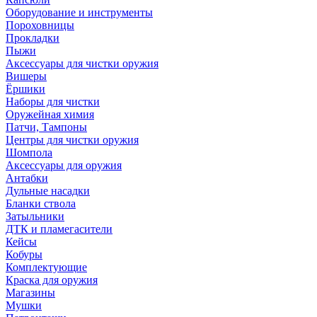
Оборудование и инструменты
Пороховницы
Прокладки
Пыжи
Аксессуары для чистки оружия
Вишеры
Ёршики
Наборы для чистки
Оружейная химия
Патчи, Тампоны
Центры для чистки оружия
Шомпола
Аксессуары для оружия
Антабки
Дульные насадки
Бланки ствола
Затыльники
ДТК и пламегасители
Кейсы
Кобуры
Комплектующие
Краска для оружия
Магазины
Мушки