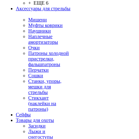
+ ЕЩЕ 6
Аксессуары для стрельбы
Мишени
Муфты коврики
Наушники
Наплечные
амортизаторы
Очки
Патроны холодной
пристрелки,
фальшпатроны
Перчатки
Сошки
Станки, упоры,
мешки для
стрельбы
Стикхант
(наклейки на
патроны)
Сейфы
Товары для охоты
Засидки
Лыжи и
снегоступы