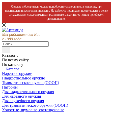
Оружие и боеприпасы можно приобрести только лично, в магазине, при
предъявлении паспорта и лицензии. На сайте эта продукция представлена в целях
ознакомления с ассортиментом розничного магазина, ее нельзя приобрести
дистанционно.
Мы работаем для Вас
с 1989 года
Каталог
По всему сайту
По каталогу
Каталог
Нарезное оружие
Гладкоствольное оружие
Травматическое оружие (ОООП)
Патроны
Для гладкоствольного оружия
Для нарезного оружия
Для служебного оружия
Для травматического оружия (ОООП)
Холостые, шумовые, светозвуковые