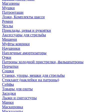
Магазины
Мушки
Патронташи
Ложи, Комплекты шасси
Ремни
Чехлы
Приклады, цевья и рукоятки
Аксессуары для стрельбы
Мишени
Муфты коврики
Наушники
Наплечные амортизаторы
Очки
Патроны холодной пристрелки, фальшпатроны
Перчатки
Сошки
Станки, упоры, мешки для стрельбы
Стикхант (наклейки на патроны)
Сейфы
Товары для охоты
Засидки
Лыжи и снегоступы
Манки
Маскировка
Маскхалаты