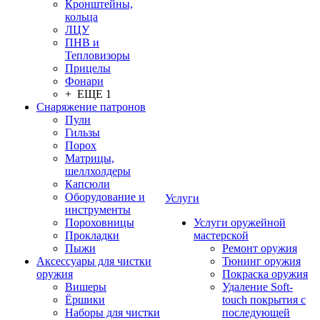
Кронштейны,
кольца
ЛЦУ
ПНВ и
Тепловизоры
Прицелы
Фонари
+ ЕЩЕ 1
Снаряжение патронов
Пули
Гильзы
Порох
Матрицы,
шеллхолдеры
Капсюли
Оборудование и
Услуги
инструменты
Пороховницы
Услуги оружейной
Прокладки
мастерской
Пыжи
Ремонт оружия
Аксессуары для чистки
Тюнинг оружия
оружия
Покраска оружия
Вишеры
Удаление Soft-
Ёршики
touch покрытия с
Наборы для чистки
последующей