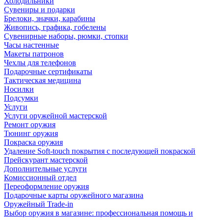
Холодильники
Сувениры и подарки
Брелоки, значки, карабины
Живопись, графика, гобелены
Сувенирные наборы, рюмки, стопки
Часы настенные
Макеты патронов
Чехлы для телефонов
Подарочные сертификаты
Тактическая медицина
Носилки
Подсумки
Услуги
Услуги оружейной мастерской
Ремонт оружия
Тюнинг оружия
Покраска оружия
Удаление Soft-touch покрытия с последующей покраской
Прейскурант мастерской
Дополнительные услуги
Комиссионный отдел
Переоформление оружия
Подарочные карты оружейного магазина
Оружейный Trade-in
Выбор оружия в магазине: профессиональная помощь и