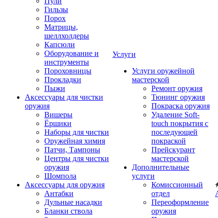
Пули
Гильзы
Порох
Матрицы,
шеллхолдеры
Капсюли
Оборудование и
Услуги
инструменты
Пороховницы
Услуги оружейной
Прокладки
мастерской
Пыжи
Ремонт оружия
Аксессуары для чистки
Тюнинг оружия
оружия
Покраска оружия
Вишеры
Удаление Soft-
Ёршики
touch покрытия с
Наборы для чистки
последующей
Оружейная химия
покраской
Патчи, Тампоны
Прейскурант
Центры для чистки
мастерской
оружия
Дополнительные
Шомпола
услуги
Аксессуары для оружия
Комиссионный
Антабки
отдел
Дульные насадки
Переоформление
Бланки ствола
оружия