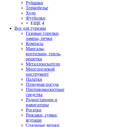
Рубашки
Термобелье
Худи
Футболки
+ ЕЩЕ 4
Все для туризма
Газовые горелки,
лампы, печки
Компасы
Мангалы,
коптильни, гриль-
решетки
Металлоискатели
Многоцелевой
инструмент
Палатки
Походная посуда
Противомоскитные
средства
Радиостанции и
навигаторы
Рогатки
Рюкзаки, сумки,
ягдташи
Спальные мешки