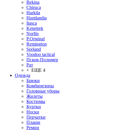
Bekina
Chiruсa
Harkila
Huntlandia
Itasca
Kenetrek
Norfin
P.Original
Remington
Seeland
Voodoo tactical
Псков-Полимер
Рат
+ ЕЩЕ 4
Одежда
Брюки
Комбинезоны
Головные уборы
Жилеты
Костюмы
Куртки
Носки
Перчатки
Плащи
Ремни