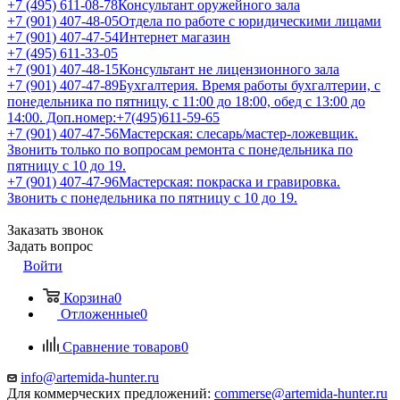
+7 (495) 611-08-78
Консультант оружейного зала
+7 (901) 407-48-05
Отдела по работе с юридическими лицами
+7 (901) 407-47-54
Интернет магазин
+7 (495) 611-33-05
+7 (901) 407-48-15
Консультант не лицензионного зала
+7 (901) 407-47-89
Бухгалтерия. Время работы бухгалтерии, с
понедельника по пятницу, с 11:00 до 18:00, обед с 13:00 до
14:00. Доп.номер:+7(495)611-59-65
+7 (901) 407-47-56
Мастерская: слесарь/мастер-ложевщик.
Звонить только по вопросам ремонта с понедельника по
пятницу с 10 до 19.
+7 (901) 407-47-96
Мастерская: покраска и гравировка.
Звонить с понедельника по пятницу с 10 до 19.
Заказать звонок
Задать вопрос
Войти
Корзина
0
Отложенные
0
Сравнение товаров
0
info@artemida-hunter.ru
Для коммерческих предложений:
commerse@artemida-hunter.ru