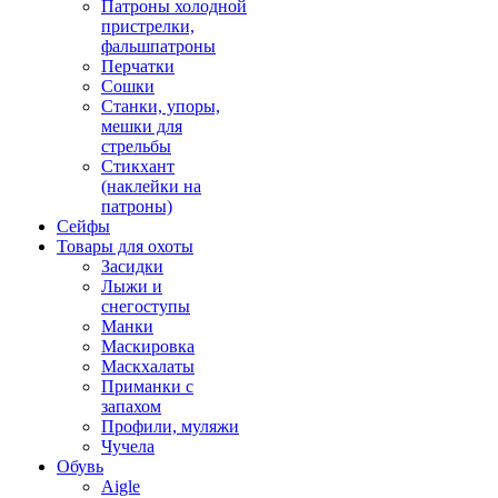
Патроны холодной
пристрелки,
фальшпатроны
Перчатки
Сошки
Станки, упоры,
мешки для
стрельбы
Стикхант
(наклейки на
патроны)
Сейфы
Товары для охоты
Засидки
Лыжи и
снегоступы
Манки
Маскировка
Маскхалаты
Приманки с
запахом
Профили, муляжи
Чучела
Обувь
Aigle