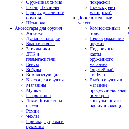
Оружейная химия
покраской
Патчи, Тампоны
Прейскурант
Центры для чистки
мастерской
оружия
Дополнительные
Шомпола
услуги
Аксессуары для оружия
Комиссионный
Антабки
отдел
Дульные насадки
Переоформление
Бланки ствола
оружия
Затыльники
Подарочные
ДТК и
карты
пламегасители
оружейного
Кейсы
магазина
Кобуры
Оружейный
Комплектующие
Trade-in
Краска для оружия
Выбор оружия в
Магазины
магазине:
Мушки
профессиональная
Патронташи
помощь и
Ложи, Комплекты
консультация от
шасси
наших продавцов
Ремни
Чехлы
Приклады, цевья и
рукоятки