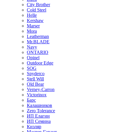
City Brother
Cold Steel
Helle
Kershaw
Marser
Mora
Leatherman
Mr.BLADE
Navy
ONTARIO
Opinel
Outdoor Edge
SOG
Spyderco
Stell Will
Old Bear
Verney-Carron
Victorinox
Барс
Калашников
Zero Tolerance
ИП Елагин
ИП Семина
Кизляр
Мастер-Гарант