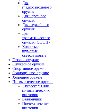
Для
гладкоствольного
оружия
Для нарезного
оружия
Для служебного
оружия
Для
травматического
оружия (ОООП)
Холостые,
шумовые,
светозвуковые
Газовое оружие
Служебное оружие
Спортивное оружие
Охолощённое оружие
Холодное оружие
Пневматическое оружие
Аксессуары для
пневматических
винтовок
Баллончики
Пневматические
винтовки