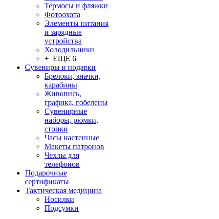
Термосы и фляжки
Фотоохота
Элементы питания
и зарядные
устройства
Холодильники
+ ЕЩЕ 6
Сувениры и подарки
Брелоки, значки,
карабины
Живопись,
графика, гобелены
Сувенирные
наборы, рюмки,
стопки
Часы настенные
Макеты патронов
Чехлы для
телефонов
Подарочные
сертификаты
Тактическая медицина
Носилки
Подсумки