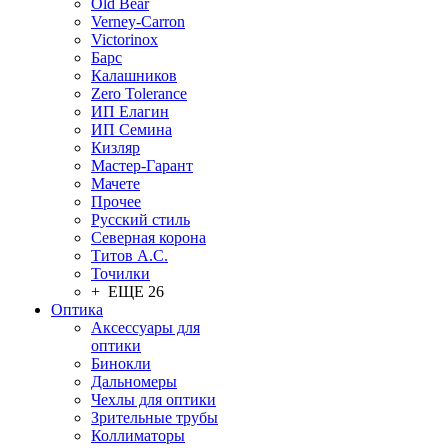
Old Bear
Verney-Carron
Victorinox
Барс
Калашников
Zero Tolerance
ИП Елагин
ИП Семина
Кизляр
Мастер-Гарант
Мачете
Прочее
Русский стиль
Северная корона
Титов А.С.
Точилки
+ ЕЩЕ 26
Оптика
Аксессуары для
оптики
Бинокли
Дальномеры
Чехлы для оптики
Зрительные трубы
Коллиматоры