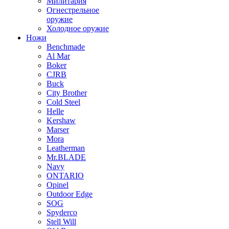
Милитария
Огнестрельное
оружие
Холодное оружие
Ножи
Benchmade
Al Mar
Boker
CJRB
Buck
City Brother
Cold Steel
Helle
Kershaw
Marser
Mora
Leatherman
Mr.BLADE
Navy
ONTARIO
Opinel
Outdoor Edge
SOG
Spyderco
Stell Will