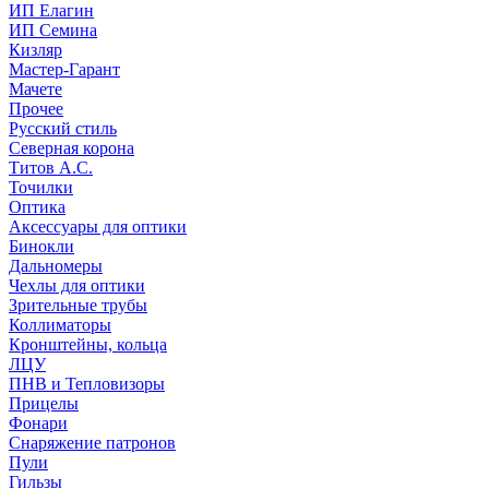
ИП Елагин
ИП Семина
Кизляр
Мастер-Гарант
Мачете
Прочее
Русский стиль
Северная корона
Титов А.С.
Точилки
Оптика
Аксессуары для оптики
Бинокли
Дальномеры
Чехлы для оптики
Зрительные трубы
Коллиматоры
Кронштейны, кольца
ЛЦУ
ПНВ и Тепловизоры
Прицелы
Фонари
Снаряжение патронов
Пули
Гильзы