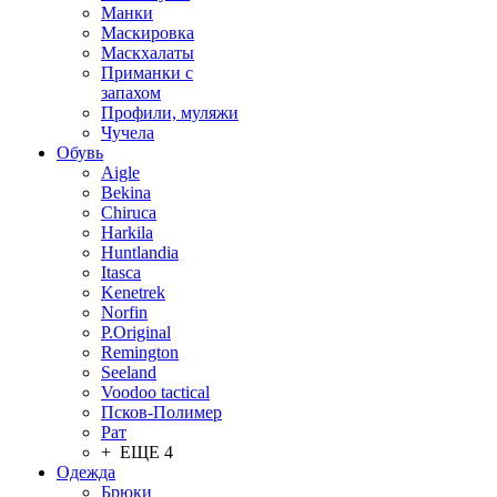
Манки
Маскировка
Маскхалаты
Приманки с
запахом
Профили, муляжи
Чучела
Обувь
Aigle
Bekina
Chiruсa
Harkila
Huntlandia
Itasca
Kenetrek
Norfin
P.Original
Remington
Seeland
Voodoo tactical
Псков-Полимер
Рат
+ ЕЩЕ 4
Одежда
Брюки