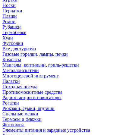
Носки
Перчатки
Плащи
Ремни
Рубашки
Термобелье
Худи
Футболки
Все для туризма
Газовые горелки, лампы, печки
Компасы
Мангалы, коптильни, гриль-решетки
Металлоискатели
Многоцелевой инструмент
Палатки
Походная посуда
Противомоскитные средства
Радиостанции и навигаторы
Рогатки
Рюкзаки, сумки, ягдташи
Спальные мешки
Термосы и фляжки
Фотоохота
Элементы питания и зарядные устройства