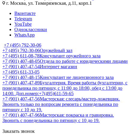
г. Москва, ул. Тимирязевская, д.11, корп.1
Вконтакте
Telegram
YouTube
Одноклассники
WhatsApp
+7 (495) 792-30-06
+7 (495) 792-30-06
Оружейный зал
+7 (495) 611-08-78
Консультант оружейного зала
+7 (901) 407-48-05
Отдела по работе с юридическими лицами
+7 (901) 407-47-54
Интернет магазин
+7 (495) 611-33-05
+7 (901) 407-48-15
Консультант не лицензионного зала
+7 (901) 407-47-89
Бухгалтерия. Время работы бухгалтерии, с
понедельника по пятницу, с 11:00 до 18:00, обед с 13:00 до
14:00. Доп.номер:+7(495)611-59-65
+7 (901) 407-47-56
Мастерская: слесарь/мастер-ложевщик.
Звонить только по вопросам ремонта с понедельника по
пятницу с 10 до 19.
+7 (901) 407-47-96
Мастерская: покраска и гравировка.
Звонить с понедельника по пятницу с 10 до 19.
Заказать звонок