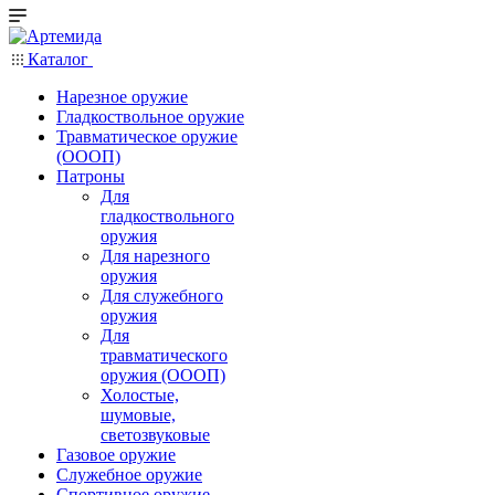
Каталог
Нарезное оружие
Гладкоствольное оружие
Травматическое оружие
(ОООП)
Патроны
Для
гладкоствольного
оружия
Для нарезного
оружия
Для служебного
оружия
Для
травматического
оружия (ОООП)
Холостые,
шумовые,
светозвуковые
Газовое оружие
Служебное оружие
Спортивное оружие