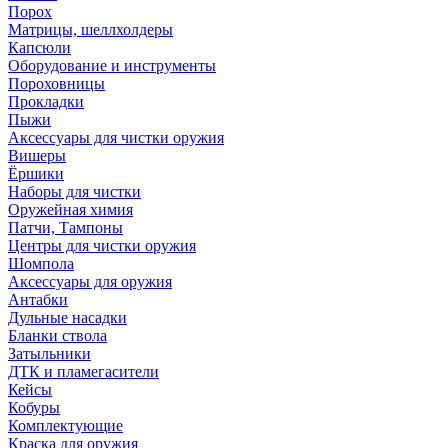
Порох
Матрицы, шеллхолдеры
Капсюли
Оборудование и инструменты
Пороховницы
Прокладки
Пыжи
Аксессуары для чистки оружия
Вишеры
Ёршики
Наборы для чистки
Оружейная химия
Патчи, Тампоны
Центры для чистки оружия
Шомпола
Аксессуары для оружия
Антабки
Дульные насадки
Бланки ствола
Затыльники
ДТК и пламегасители
Кейсы
Кобуры
Комплектующие
Краска для оружия