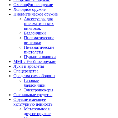
Охолощённое оружие
Холодное оружие
Пневматическое оружие
Аксессуары для
пневматических
винтовок
Баллончики
Пневматические
винтовки
Пневматические
пистолеты
Пульки и шарики
ММГ / Учебное оружие
Луки и арбалеты
Спецсредства
Средства самообороны
Газовые
баллончики
Электрошокеры
Сигнальные средства
Оружие имеющее
культурную ценность
Метательное и
другое оружие