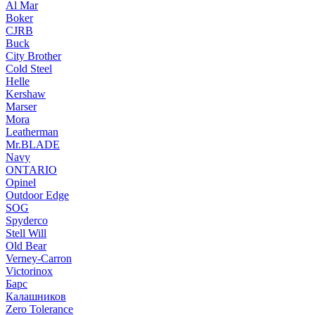
Al Mar
Boker
CJRB
Buck
City Brother
Cold Steel
Helle
Kershaw
Marser
Mora
Leatherman
Mr.BLADE
Navy
ONTARIO
Opinel
Outdoor Edge
SOG
Spyderco
Stell Will
Old Bear
Verney-Carron
Victorinox
Барс
Калашников
Zero Tolerance