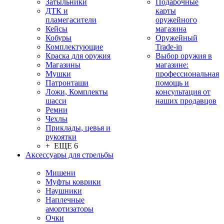
Затыльники
Подарочные
ДТК и
карты
пламегасители
оружейного
Кейсы
магазина
Кобуры
Оружейный
Комплектующие
Trade-in
Краска для оружия
Выбор оружия в
Магазины
магазине:
Мушки
профессиональная
Патронташи
помощь и
Ложи, Комплекты
консультация от
шасси
наших продавцов
Ремни
Чехлы
Приклады, цевья и
рукоятки
+ ЕЩЕ 6
Аксессуары для стрельбы
Мишени
Муфты коврики
Наушники
Наплечные
амортизаторы
Очки