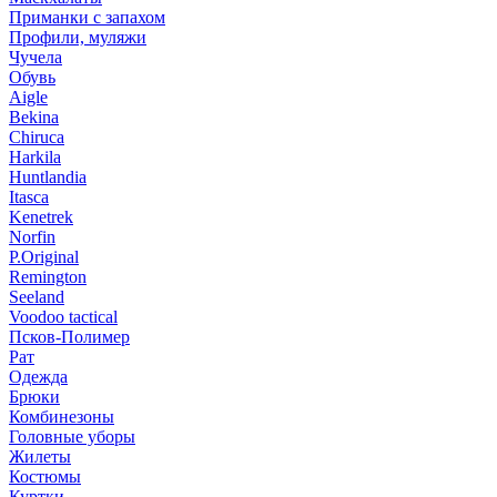
Приманки с запахом
Профили, муляжи
Чучела
Обувь
Aigle
Bekina
Chiruсa
Harkila
Huntlandia
Itasca
Kenetrek
Norfin
P.Original
Remington
Seeland
Voodoo tactical
Псков-Полимер
Рат
Одежда
Брюки
Комбинезоны
Головные уборы
Жилеты
Костюмы
Куртки