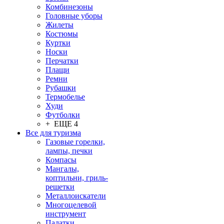
Комбинезоны
Головные уборы
Жилеты
Костюмы
Куртки
Носки
Перчатки
Плащи
Ремни
Рубашки
Термобелье
Худи
Футболки
+ ЕЩЕ 4
Все для туризма
Газовые горелки,
лампы, печки
Компасы
Мангалы,
коптильни, гриль-
решетки
Металлоискатели
Многоцелевой
инструмент
Палатки