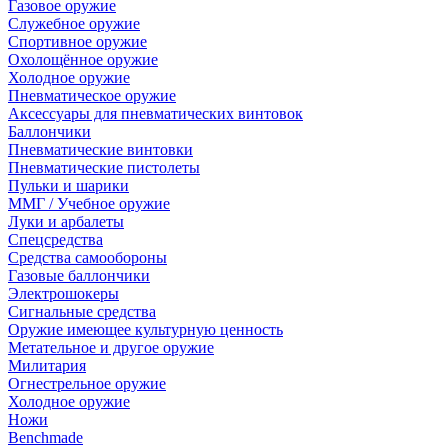
Газовое оружие
Служебное оружие
Спортивное оружие
Охолощённое оружие
Холодное оружие
Пневматическое оружие
Аксессуары для пневматических винтовок
Баллончики
Пневматические винтовки
Пневматические пистолеты
Пульки и шарики
ММГ / Учебное оружие
Луки и арбалеты
Спецсредства
Средства самообороны
Газовые баллончики
Электрошокеры
Сигнальные средства
Оружие имеющее культурную ценность
Метательное и другое оружие
Милитария
Огнестрельное оружие
Холодное оружие
Ножи
Benchmade