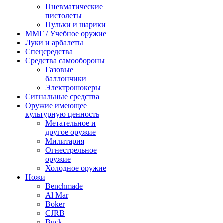
Пневматические
пистолеты
Пульки и шарики
ММГ / Учебное оружие
Луки и арбалеты
Спецсредства
Средства самообороны
Газовые
баллончики
Электрошокеры
Сигнальные средства
Оружие имеющее
культурную ценность
Метательное и
другое оружие
Милитария
Огнестрельное
оружие
Холодное оружие
Ножи
Benchmade
Al Mar
Boker
CJRB
Buck