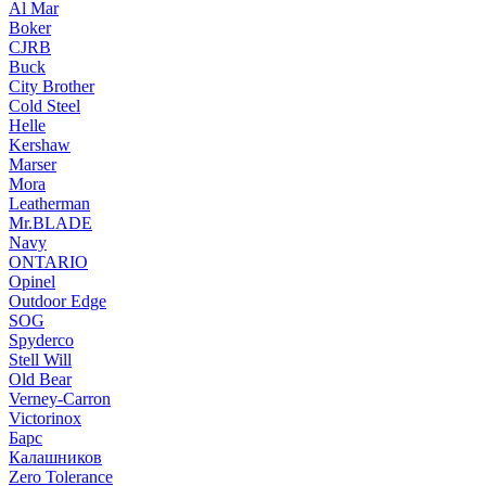
Al Mar
Boker
CJRB
Buck
City Brother
Cold Steel
Helle
Kershaw
Marser
Mora
Leatherman
Mr.BLADE
Navy
ONTARIO
Opinel
Outdoor Edge
SOG
Spyderco
Stell Will
Old Bear
Verney-Carron
Victorinox
Барс
Калашников
Zero Tolerance