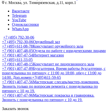
г. Москва, ул. Тимирязевская, д.11, корп.1
Вконтакте
Telegram
YouTube
Одноклассники
WhatsApp
+7 (495) 792-30-06
+7 (495) 792-30-06
Оружейный зал
+7 (495) 611-08-78
Консультант оружейного зала
+7 (901) 407-48-05
Отдела по работе с юридическими лицами
+7 (901) 407-47-54
Интернет магазин
+7 (495) 611-33-05
+7 (901) 407-48-15
Консультант не лицензионного зала
+7 (901) 407-47-89
Бухгалтерия. Время работы бухгалтерии, с
понедельника по пятницу, с 11:00 до 18:00, обед с 13:00 до
14:00. Доп.номер:+7(495)611-59-65
+7 (901) 407-47-56
Мастерская: слесарь/мастер-ложевщик.
Звонить только по вопросам ремонта с понедельника по
пятницу с 10 до 19.
+7 (901) 407-47-96
Мастерская: покраска и гравировка.
Звонить с понедельника по пятницу с 10 до 19.
Заказать звонок