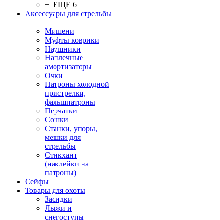
+ ЕЩЕ 6
Аксессуары для стрельбы
Мишени
Муфты коврики
Наушники
Наплечные
амортизаторы
Очки
Патроны холодной
пристрелки,
фальшпатроны
Перчатки
Сошки
Станки, упоры,
мешки для
стрельбы
Стикхант
(наклейки на
патроны)
Сейфы
Товары для охоты
Засидки
Лыжи и
снегоступы