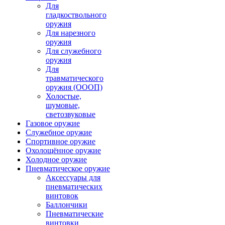
Для
гладкоствольного
оружия
Для нарезного
оружия
Для служебного
оружия
Для
травматического
оружия (ОООП)
Холостые,
шумовые,
светозвуковые
Газовое оружие
Служебное оружие
Спортивное оружие
Охолощённое оружие
Холодное оружие
Пневматическое оружие
Аксессуары для
пневматических
винтовок
Баллончики
Пневматические
винтовки