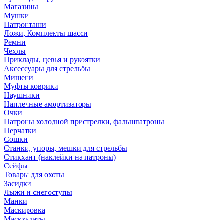
Магазины
Мушки
Патронташи
Ложи, Комплекты шасси
Ремни
Чехлы
Приклады, цевья и рукоятки
Аксессуары для стрельбы
Мишени
Муфты коврики
Наушники
Наплечные амортизаторы
Очки
Патроны холодной пристрелки, фальшпатроны
Перчатки
Сошки
Станки, упоры, мешки для стрельбы
Стикхант (наклейки на патроны)
Сейфы
Товары для охоты
Засидки
Лыжи и снегоступы
Манки
Маскировка
Маскхалаты