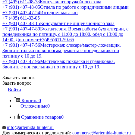
+7 (495) 611-08-78
Консультант оружейного зала
+7 (901) 407-48-05
Отдела по работе с юридическими лицами
+7 (901) 407-47-54
Интернет магазин
+7 (495) 611-33-05
+7 (901) 407-48-15
Консультант не лицензионного зала
+7 (901) 407-47-89
Бухгалтерия. Время работы бухгалтерии, с
понедельника по пятницу, с 11:00 до 18:00, обед с 13:00 до
14:00. Доп.номер:+7(495)611-59-65
+7 (901) 407-47-56
Мастерская: слесарь/мастер-ложевщик.
Звонить только по вопросам ремонта с понедельника по
пятницу с 10 до 19.
+7 (901) 407-47-96
Мастерская: покраска и гравировка.
Звонить с понедельника по пятницу с 10 до 19.
Заказать звонок
Задать вопрос
Войти
Корзина
0
Отложенные
0
Сравнение товаров
0
info@artemida-hunter.ru
Для коммерческих предложений:
commerse@artemida-hunter.ru