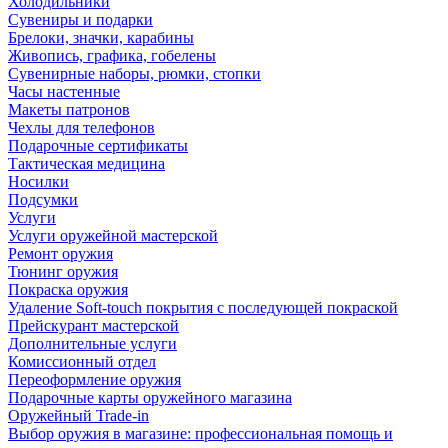
Холодильники
Сувениры и подарки
Брелоки, значки, карабины
Живопись, графика, гобелены
Сувенирные наборы, рюмки, стопки
Часы настенные
Макеты патронов
Чехлы для телефонов
Подарочные сертификаты
Тактическая медицина
Носилки
Подсумки
Услуги
Услуги оружейной мастерской
Ремонт оружия
Тюнинг оружия
Покраска оружия
Удаление Soft-touch покрытия с последующей покраской
Прейскурант мастерской
Дополнительные услуги
Комиссионный отдел
Переоформление оружия
Подарочные карты оружейного магазина
Оружейный Trade-in
Выбор оружия в магазине: профессиональная помощь и