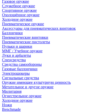
Газовое оружие
Служебное оружие
Спортивное оружие
Охолощённое оружие
Холодное оружие
Пневматическое оружие
Аксессуары для пневматических винтовок
Баллончики
Пневматические винтовки
Пневматические пистолеты
Пульки и шарики
ММГ / Учебное оружие
Луки и арбалеты
Спецсредства
Средства самообороны
Газовые баллончики
Электрошокеры
Сигнальные средства
Оружие имеющее культурную ценность
Метательное и другое оружие
Милитария
Огнестрельное оружие
Холодное оружие
Ножи
Benchmade