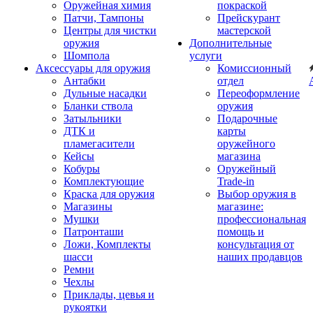
Оружейная химия
покраской
Патчи, Тампоны
Прейскурант
Центры для чистки
мастерской
оружия
Дополнительные
Шомпола
услуги
Аксессуары для оружия
Комиссионный
Антабки
отдел
Дульные насадки
Переоформление
Бланки ствола
оружия
Затыльники
Подарочные
ДТК и
карты
пламегасители
оружейного
Кейсы
магазина
Кобуры
Оружейный
Комплектующие
Trade-in
Краска для оружия
Выбор оружия в
Магазины
магазине:
Мушки
профессиональная
Патронташи
помощь и
Ложи, Комплекты
консультация от
шасси
наших продавцов
Ремни
Чехлы
Приклады, цевья и
рукоятки