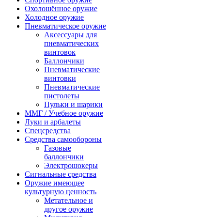
Охолощённое оружие
Холодное оружие
Пневматическое оружие
Аксессуары для
пневматических
винтовок
Баллончики
Пневматические
винтовки
Пневматические
пистолеты
Пульки и шарики
ММГ / Учебное оружие
Луки и арбалеты
Спецсредства
Средства самообороны
Газовые
баллончики
Электрошокеры
Сигнальные средства
Оружие имеющее
культурную ценность
Метательное и
другое оружие