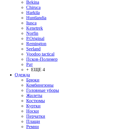
Bekina
Chiruсa
Harkila
Huntlandia
Itasca
Kenetrek
Norfin
P.Original
Remington
Seeland
Voodoo tactical
Псков-Полимер
Рат
+ ЕЩЕ 4
Одежда
Брюки
Комбинезоны
Головные уборы
Жилеты
Костюмы
Куртки
Носки
Перчатки
Плащи
Ремни