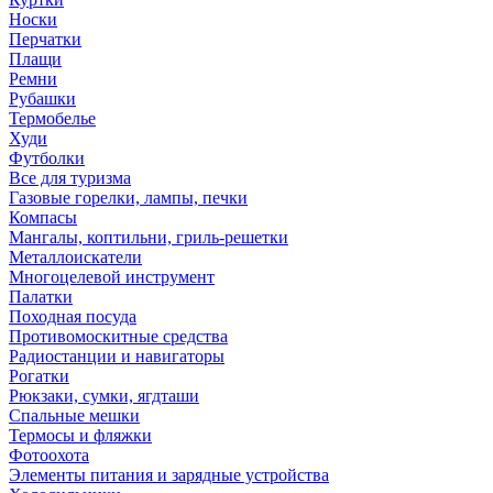
Носки
Перчатки
Плащи
Ремни
Рубашки
Термобелье
Худи
Футболки
Все для туризма
Газовые горелки, лампы, печки
Компасы
Мангалы, коптильни, гриль-решетки
Металлоискатели
Многоцелевой инструмент
Палатки
Походная посуда
Противомоскитные средства
Радиостанции и навигаторы
Рогатки
Рюкзаки, сумки, ягдташи
Спальные мешки
Термосы и фляжки
Фотоохота
Элементы питания и зарядные устройства