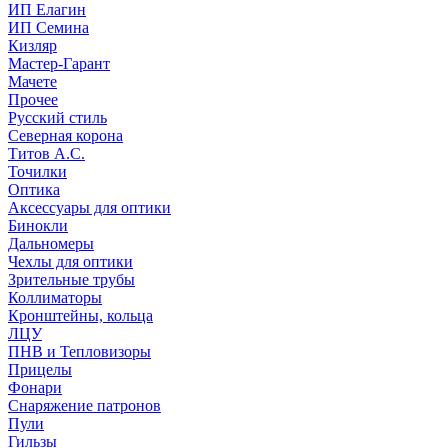
ИП Елагин
ИП Семина
Кизляр
Мастер-Гарант
Мачете
Прочее
Русский стиль
Северная корона
Титов А.С.
Точилки
Оптика
Аксессуары для оптики
Бинокли
Дальномеры
Чехлы для оптики
Зрительные трубы
Коллиматоры
Кронштейны, кольца
ЛЦУ
ПНВ и Тепловизоры
Прицелы
Фонари
Снаряжение патронов
Пули
Гильзы