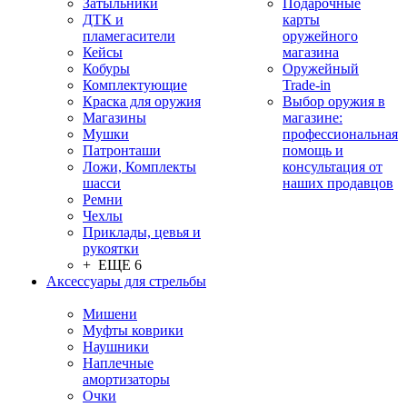
Затыльники
Подарочные
ДТК и
карты
пламегасители
оружейного
Кейсы
магазина
Кобуры
Оружейный
Комплектующие
Trade-in
Краска для оружия
Выбор оружия в
Магазины
магазине:
Мушки
профессиональная
Патронташи
помощь и
Ложи, Комплекты
консультация от
шасси
наших продавцов
Ремни
Чехлы
Приклады, цевья и
рукоятки
+ ЕЩЕ 6
Аксессуары для стрельбы
Мишени
Муфты коврики
Наушники
Наплечные
амортизаторы
Очки