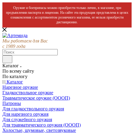
Оружие и боеприпасы можно приобрести только лично, в магазине, при
предъявлении паспорта и лицензии. На сайте эта продукция представлена в целях
ознакомления с ассортиментом розничного магазина, ее нельзя приобрести
дистанционно.
Мы работаем для Вас
с 1989 года
Каталог
По всему сайту
По каталогу
Каталог
Нарезное оружие
Гладкоствольное оружие
Травматическое оружие (ОООП)
Патроны
Для гладкоствольного оружия
Для нарезного оружия
Для служебного оружия
Для травматического оружия (ОООП)
Холостые, шумовые, светозвуковые