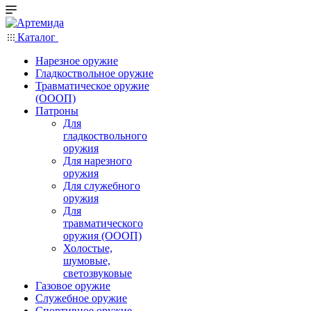
Каталог
Нарезное оружие
Гладкоствольное оружие
Травматическое оружие
(ОООП)
Патроны
Для
гладкоствольного
оружия
Для нарезного
оружия
Для служебного
оружия
Для
травматического
оружия (ОООП)
Холостые,
шумовые,
светозвуковые
Газовое оружие
Служебное оружие
Спортивное оружие