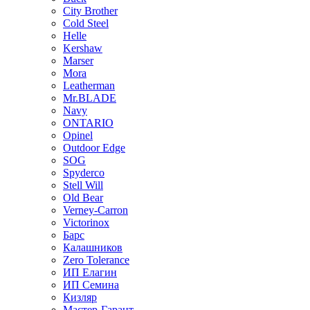
City Brother
Cold Steel
Helle
Kershaw
Marser
Mora
Leatherman
Mr.BLADE
Navy
ONTARIO
Opinel
Outdoor Edge
SOG
Spyderco
Stell Will
Old Bear
Verney-Carron
Victorinox
Барс
Калашников
Zero Tolerance
ИП Елагин
ИП Семина
Кизляр
Мастер-Гарант