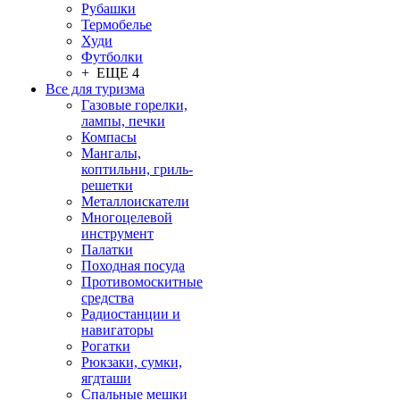
Рубашки
Термобелье
Худи
Футболки
+ ЕЩЕ 4
Все для туризма
Газовые горелки,
лампы, печки
Компасы
Мангалы,
коптильни, гриль-
решетки
Металлоискатели
Многоцелевой
инструмент
Палатки
Походная посуда
Противомоскитные
средства
Радиостанции и
навигаторы
Рогатки
Рюкзаки, сумки,
ягдташи
Спальные мешки