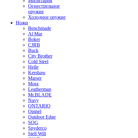
Милитария
Огнестрельное
оружие
Холодное оружие
Ножи
Benchmade
Al Mar
Boker
CJRB
Buck
City Brother
Cold Steel
Helle
Kershaw
Marser
Mora
Leatherman
Mr.BLADE
Navy
ONTARIO
Opinel
Outdoor Edge
SOG
Spyderco
Stell Will