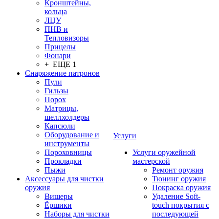
Кронштейны,
кольца
ЛЦУ
ПНВ и
Тепловизоры
Прицелы
Фонари
+ ЕЩЕ 1
Снаряжение патронов
Пули
Гильзы
Порох
Матрицы,
шеллхолдеры
Капсюли
Оборудование и
Услуги
инструменты
Пороховницы
Услуги оружейной
Прокладки
мастерской
Пыжи
Ремонт оружия
Аксессуары для чистки
Тюнинг оружия
оружия
Покраска оружия
Вишеры
Удаление Soft-
Ёршики
touch покрытия с
Наборы для чистки
последующей