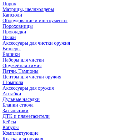
Порох
Матрицы, шеллхолдеры
Капсюли
Оборудование и инструменты
Пороховницы
Прокладки
Пыжи
Аксессуары для чистки оружия
Вишеры
Ёршики
Наборы для чистки
Оружейная химия
Патчи, Тампоны
Центры для чистки оружия
Шомпола
Аксессуары для оружия
Антабки
Дульные насадки
Бланки ствола
Затыльники
ДТК и пламегасители
Кейсы
Кобуры
Комплектующие
Краска для оружия