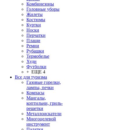
Комбинезоны
Головные уборы
Жилеты
Костюмы
Куртки
Носки
Перчатки
Плащи
Ремни
Рубашки
Термобелье
Худи
Футболки
+ ЕЩЕ 4
Все для туризма
Газовые горелки,
лампы, печки
Компасы
Мангалы,
коптильни, гриль-
решетки
Металлоискатели
Многоцелевой
инструмент
Палатки