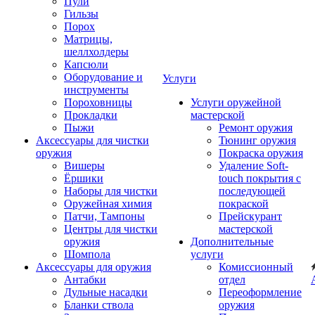
Пули
Гильзы
Порох
Матрицы,
шеллхолдеры
Капсюли
Оборудование и
Услуги
инструменты
Пороховницы
Услуги оружейной
Прокладки
мастерской
Пыжи
Ремонт оружия
Аксессуары для чистки
Тюнинг оружия
оружия
Покраска оружия
Вишеры
Удаление Soft-
Ёршики
touch покрытия с
Наборы для чистки
последующей
Оружейная химия
покраской
Патчи, Тампоны
Прейскурант
Центры для чистки
мастерской
оружия
Дополнительные
Шомпола
услуги
Аксессуары для оружия
Комиссионный
Антабки
отдел
Дульные насадки
Переоформление
Бланки ствола
оружия