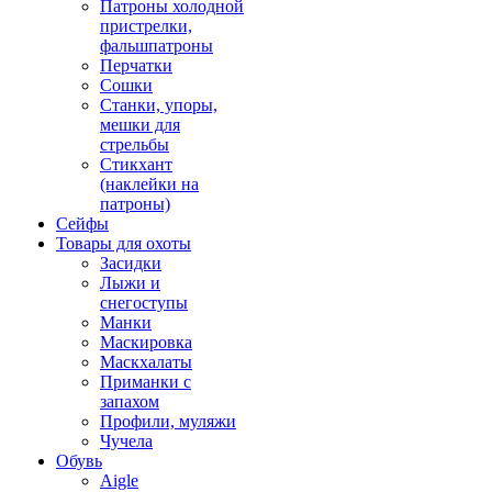
Патроны холодной
пристрелки,
фальшпатроны
Перчатки
Сошки
Станки, упоры,
мешки для
стрельбы
Стикхант
(наклейки на
патроны)
Сейфы
Товары для охоты
Засидки
Лыжи и
снегоступы
Манки
Маскировка
Маскхалаты
Приманки с
запахом
Профили, муляжи
Чучела
Обувь
Aigle