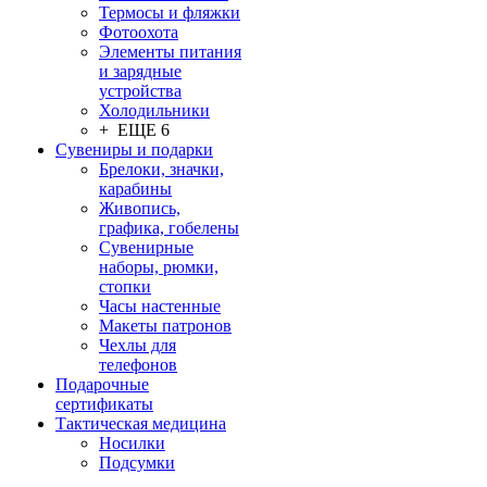
Термосы и фляжки
Фотоохота
Элементы питания
и зарядные
устройства
Холодильники
+ ЕЩЕ 6
Сувениры и подарки
Брелоки, значки,
карабины
Живопись,
графика, гобелены
Сувенирные
наборы, рюмки,
стопки
Часы настенные
Макеты патронов
Чехлы для
телефонов
Подарочные
сертификаты
Тактическая медицина
Носилки
Подсумки