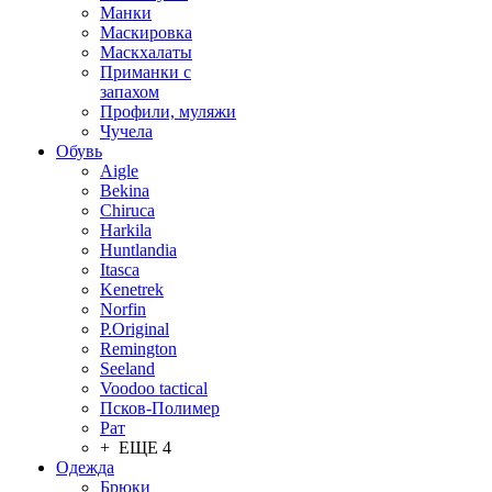
Манки
Маскировка
Маскхалаты
Приманки с
запахом
Профили, муляжи
Чучела
Обувь
Aigle
Bekina
Chiruсa
Harkila
Huntlandia
Itasca
Kenetrek
Norfin
P.Original
Remington
Seeland
Voodoo tactical
Псков-Полимер
Рат
+ ЕЩЕ 4
Одежда
Брюки