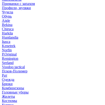
Приманки с запахом
Профили, муляжи
Чучела
Обувь
Aigle
Bekina
Chiruсa
Harkila
Huntlandia
Itasca
Kenetrek
Norfin
P.Original
Remington
Seeland
Voodoo tactical
Псков-Полимер
Рат
Одежда
Брюки
Комбинезоны
Головные уборы
Жилеты
Костюмы
Куртки