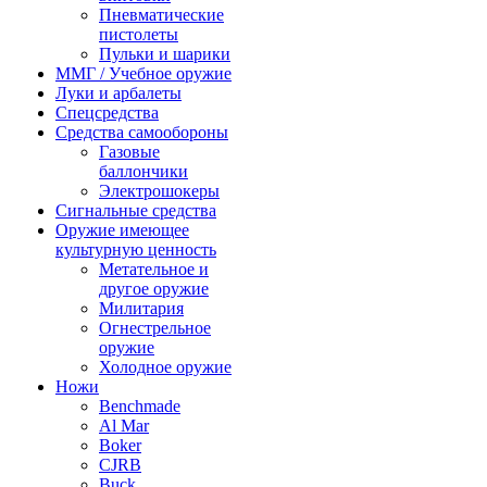
Пневматические
пистолеты
Пульки и шарики
ММГ / Учебное оружие
Луки и арбалеты
Спецсредства
Средства самообороны
Газовые
баллончики
Электрошокеры
Сигнальные средства
Оружие имеющее
культурную ценность
Метательное и
другое оружие
Милитария
Огнестрельное
оружие
Холодное оружие
Ножи
Benchmade
Al Mar
Boker
CJRB
Buck