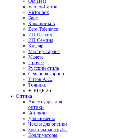
Old Bear
Verney-Carron
Victorinox
Барс
Калашников
Zero Tolerance
ИП Елагин
ИП Семина
Кизляр
Мастер-Гарант
Мачете
Прочее
Русский стиль
Северная корона
Титов А.С.
Точилки
+ ЕЩЕ 26
Оптика
Аксессуары для
оптики
Бинокли
Дальномеры
Чехлы для оптики
Зрительные трубы
Коллиматоры