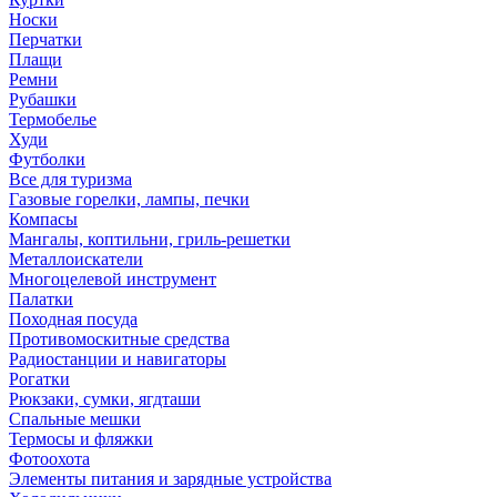
Носки
Перчатки
Плащи
Ремни
Рубашки
Термобелье
Худи
Футболки
Все для туризма
Газовые горелки, лампы, печки
Компасы
Мангалы, коптильни, гриль-решетки
Металлоискатели
Многоцелевой инструмент
Палатки
Походная посуда
Противомоскитные средства
Радиостанции и навигаторы
Рогатки
Рюкзаки, сумки, ягдташи
Спальные мешки
Термосы и фляжки
Фотоохота
Элементы питания и зарядные устройства