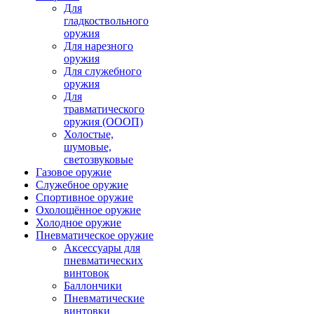
Для
гладкоствольного
оружия
Для нарезного
оружия
Для служебного
оружия
Для
травматического
оружия (ОООП)
Холостые,
шумовые,
светозвуковые
Газовое оружие
Служебное оружие
Спортивное оружие
Охолощённое оружие
Холодное оружие
Пневматическое оружие
Аксессуары для
пневматических
винтовок
Баллончики
Пневматические
винтовки