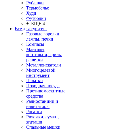
Рубашки
Термобелье
Худи
Футболки
+ ЕЩЕ 4
Все для туризма
Газовые горелки,
лампы, печки
Компасы
Мангалы,
коптильни, гриль-
решетки
Металлоискатели
Многоцелевой
инструмент
Палатки
Походная посуда
Противомоскитные
средства
Радиостанции и
навигаторы
Рогатки
Рюкзаки, сумки,
ягдташи
Спальные мешки