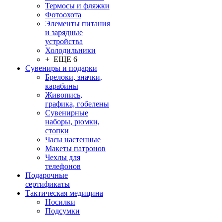
Термосы и фляжки
Фотоохота
Элементы питания
и зарядные
устройства
Холодильники
+ ЕЩЕ 6
Сувениры и подарки
Брелоки, значки,
карабины
Живопись,
графика, гобелены
Сувенирные
наборы, рюмки,
стопки
Часы настенные
Макеты патронов
Чехлы для
телефонов
Подарочные
сертификаты
Тактическая медицина
Носилки
Подсумки