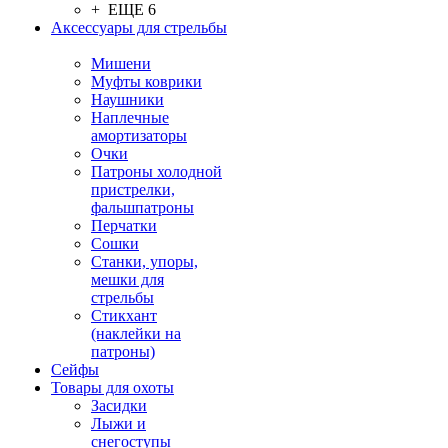
+ ЕЩЕ 6
Аксессуары для стрельбы
Мишени
Муфты коврики
Наушники
Наплечные
амортизаторы
Очки
Патроны холодной
пристрелки,
фальшпатроны
Перчатки
Сошки
Станки, упоры,
мешки для
стрельбы
Стикхант
(наклейки на
патроны)
Сейфы
Товары для охоты
Засидки
Лыжи и
снегоступы