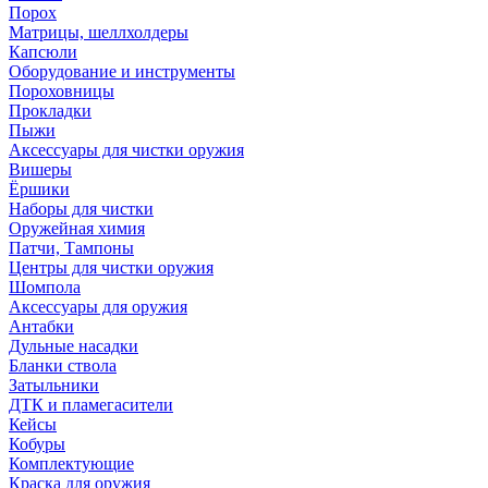
Порох
Матрицы, шеллхолдеры
Капсюли
Оборудование и инструменты
Пороховницы
Прокладки
Пыжи
Аксессуары для чистки оружия
Вишеры
Ёршики
Наборы для чистки
Оружейная химия
Патчи, Тампоны
Центры для чистки оружия
Шомпола
Аксессуары для оружия
Антабки
Дульные насадки
Бланки ствола
Затыльники
ДТК и пламегасители
Кейсы
Кобуры
Комплектующие
Краска для оружия