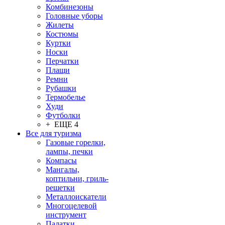
Комбинезоны
Головные уборы
Жилеты
Костюмы
Куртки
Носки
Перчатки
Плащи
Ремни
Рубашки
Термобелье
Худи
Футболки
+ ЕЩЕ 4
Все для туризма
Газовые горелки,
лампы, печки
Компасы
Мангалы,
коптильни, гриль-
решетки
Металлоискатели
Многоцелевой
инструмент
Палатки