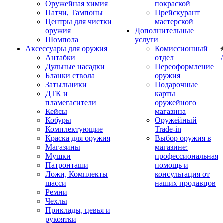
Оружейная химия
покраской
Патчи, Тампоны
Прейскурант
Центры для чистки
мастерской
оружия
Дополнительные
Шомпола
услуги
Аксессуары для оружия
Комиссионный
Антабки
отдел
Дульные насадки
Переоформление
Бланки ствола
оружия
Затыльники
Подарочные
ДТК и
карты
пламегасители
оружейного
Кейсы
магазина
Кобуры
Оружейный
Комплектующие
Trade-in
Краска для оружия
Выбор оружия в
Магазины
магазине:
Мушки
профессиональная
Патронташи
помощь и
Ложи, Комплекты
консультация от
шасси
наших продавцов
Ремни
Чехлы
Приклады, цевья и
рукоятки