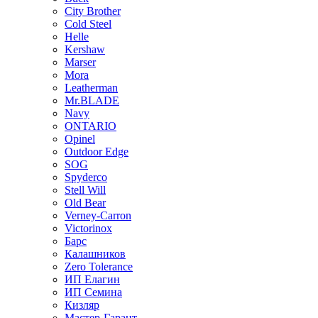
City Brother
Cold Steel
Helle
Kershaw
Marser
Mora
Leatherman
Mr.BLADE
Navy
ONTARIO
Opinel
Outdoor Edge
SOG
Spyderco
Stell Will
Old Bear
Verney-Carron
Victorinox
Барс
Калашников
Zero Tolerance
ИП Елагин
ИП Семина
Кизляр
Мастер-Гарант