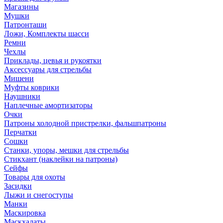
Магазины
Мушки
Патронташи
Ложи, Комплекты шасси
Ремни
Чехлы
Приклады, цевья и рукоятки
Аксессуары для стрельбы
Мишени
Муфты коврики
Наушники
Наплечные амортизаторы
Очки
Патроны холодной пристрелки, фальшпатроны
Перчатки
Сошки
Станки, упоры, мешки для стрельбы
Стикхант (наклейки на патроны)
Сейфы
Товары для охоты
Засидки
Лыжи и снегоступы
Манки
Маскировка
Маскхалаты