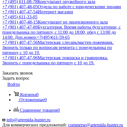
+7 (495) 611-08-78
Консультант оружейного зала
+7 (901) 407-48-05
Отдела по работе с юридическими лицами
+7 (901) 407-47-54
Интернет магазин
+7 (495) 611-33-05
+7 (901) 407-48-15
Консультант не лицензионного зала
+7 (901) 407-47-89
Бухгалтерия. Время работы бухгалтерии, с
понедельника по пятницу, с 11:00 до 18:00, обед с 13:00 до
14:00. Доп.номер:+7(495)611-59-65
+7 (901) 407-47-56
Мастерская: слесарь/мастер-ложевщик.
Звонить только по вопросам ремонта с понедельника по
пятницу с 10 до 19.
+7 (901) 407-47-96
Мастерская: покраска и гравировка.
Звонить с понедельника по пятницу с 10 до 19.
Заказать звонок
Задать вопрос
Войти
Корзина
0
Отложенные
0
Сравнение товаров
0
info@artemida-hunter.ru
Для коммерческих предложений:
commerse@artemida-hunter.ru