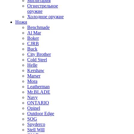
Милитария
Огнестрельное
оружие
Холодное оружие
Ножи
Benchmade
Al Mar
Boker
CJRB
Buck
City Brother
Cold Steel
Helle
Kershaw
Marser
Mora
Leatherman
Mr.BLADE
Navy
ONTARIO
Opinel
Outdoor Edge
SOG
Spyderco
Stell Will