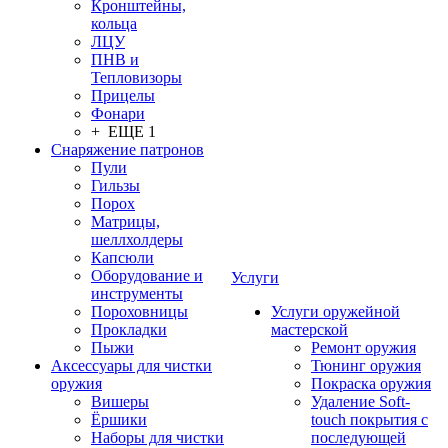
Кронштейны,
кольца
ЛЦУ
ПНВ и
Тепловизоры
Прицелы
Фонари
+ ЕЩЕ 1
Снаряжение патронов
Пули
Гильзы
Порох
Матрицы,
шеллхолдеры
Капсюли
Оборудование и
Услуги
инструменты
Пороховницы
Услуги оружейной
Прокладки
мастерской
Пыжи
Ремонт оружия
Аксессуары для чистки
Тюнинг оружия
оружия
Покраска оружия
Вишеры
Удаление Soft-
Ёршики
touch покрытия с
Наборы для чистки
последующей