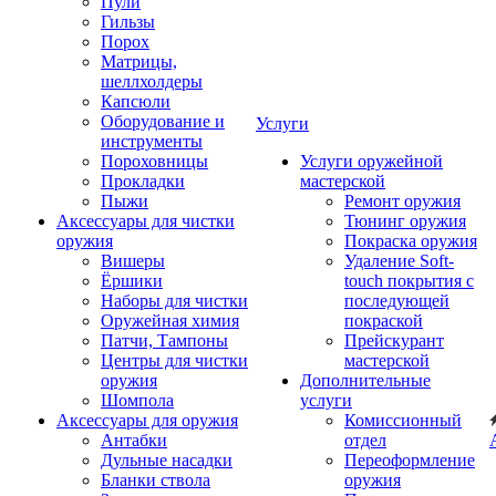
Пули
Гильзы
Порох
Матрицы,
шеллхолдеры
Капсюли
Оборудование и
Услуги
инструменты
Пороховницы
Услуги оружейной
Прокладки
мастерской
Пыжи
Ремонт оружия
Аксессуары для чистки
Тюнинг оружия
оружия
Покраска оружия
Вишеры
Удаление Soft-
Ёршики
touch покрытия с
Наборы для чистки
последующей
Оружейная химия
покраской
Патчи, Тампоны
Прейскурант
Центры для чистки
мастерской
оружия
Дополнительные
Шомпола
услуги
Аксессуары для оружия
Комиссионный
Антабки
отдел
Дульные насадки
Переоформление
Бланки ствола
оружия