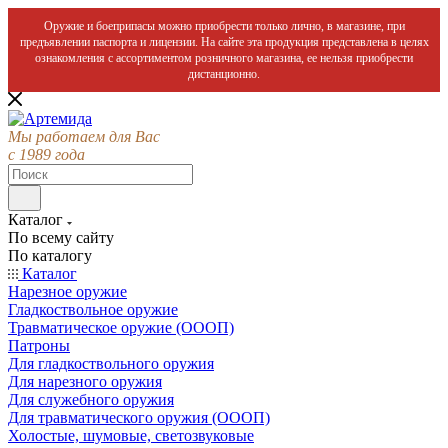
Оружие и боеприпасы можно приобрести только лично, в магазине, при
предъявлении паспорта и лицензии. На сайте эта продукция представлена в целях
ознакомления с ассортиментом розничного магазина, ее нельзя приобрести
дистанционно.
Мы работаем для Вас
с 1989 года
Каталог
По всему сайту
По каталогу
Каталог
Нарезное оружие
Гладкоствольное оружие
Травматическое оружие (ОООП)
Патроны
Для гладкоствольного оружия
Для нарезного оружия
Для служебного оружия
Для травматического оружия (ОООП)
Холостые, шумовые, светозвуковые