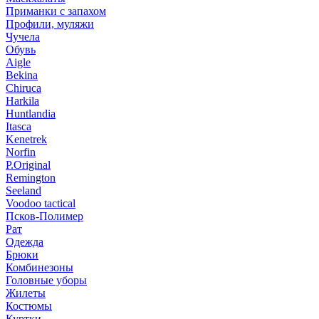
Приманки с запахом
Профили, муляжи
Чучела
Обувь
Aigle
Bekina
Chiruсa
Harkila
Huntlandia
Itasca
Kenetrek
Norfin
P.Original
Remington
Seeland
Voodoo tactical
Псков-Полимер
Рат
Одежда
Брюки
Комбинезоны
Головные уборы
Жилеты
Костюмы
Куртки