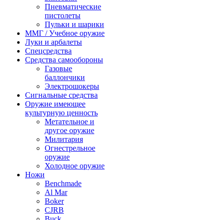
Пневматические
пистолеты
Пульки и шарики
ММГ / Учебное оружие
Луки и арбалеты
Спецсредства
Средства самообороны
Газовые
баллончики
Электрошокеры
Сигнальные средства
Оружие имеющее
культурную ценность
Метательное и
другое оружие
Милитария
Огнестрельное
оружие
Холодное оружие
Ножи
Benchmade
Al Mar
Boker
CJRB
Buck