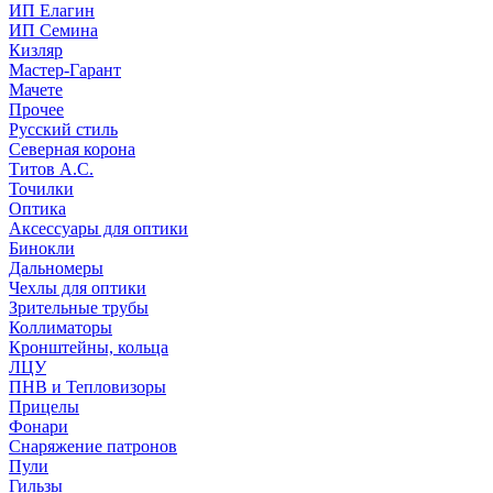
ИП Елагин
ИП Семина
Кизляр
Мастер-Гарант
Мачете
Прочее
Русский стиль
Северная корона
Титов А.С.
Точилки
Оптика
Аксессуары для оптики
Бинокли
Дальномеры
Чехлы для оптики
Зрительные трубы
Коллиматоры
Кронштейны, кольца
ЛЦУ
ПНВ и Тепловизоры
Прицелы
Фонари
Снаряжение патронов
Пули
Гильзы