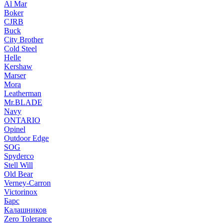
Al Mar
Boker
CJRB
Buck
City Brother
Cold Steel
Helle
Kershaw
Marser
Mora
Leatherman
Mr.BLADE
Navy
ONTARIO
Opinel
Outdoor Edge
SOG
Spyderco
Stell Will
Old Bear
Verney-Carron
Victorinox
Барс
Калашников
Zero Tolerance