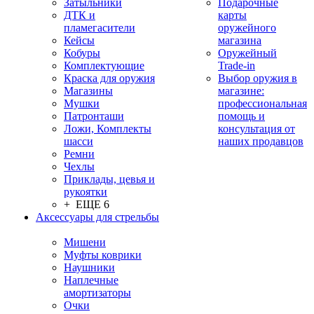
Затыльники
Подарочные
ДТК и
карты
пламегасители
оружейного
Кейсы
магазина
Кобуры
Оружейный
Комплектующие
Trade-in
Краска для оружия
Выбор оружия в
Магазины
магазине:
Мушки
профессиональная
Патронташи
помощь и
Ложи, Комплекты
консультация от
шасси
наших продавцов
Ремни
Чехлы
Приклады, цевья и
рукоятки
+ ЕЩЕ 6
Аксессуары для стрельбы
Мишени
Муфты коврики
Наушники
Наплечные
амортизаторы
Очки