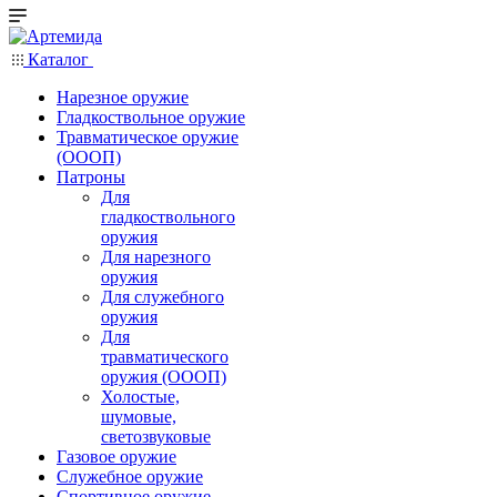
Каталог
Нарезное оружие
Гладкоствольное оружие
Травматическое оружие
(ОООП)
Патроны
Для
гладкоствольного
оружия
Для нарезного
оружия
Для служебного
оружия
Для
травматического
оружия (ОООП)
Холостые,
шумовые,
светозвуковые
Газовое оружие
Служебное оружие
Спортивное оружие