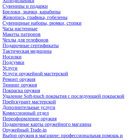
Холодильники
Сувениры и подарки
Брелоки, значки, карабины
Живопись, графика, гобелены
Сувенирные наборы, рюмки, стопки
Часы настенные
Макеты патронов
Чехлы для телефонов
Подарочные сертификаты
Тактическая медицина
Носилки
Подсумки
Услуги
Услуги оружейной мастерской
Ремонт оружия
Тюнинг оружия
Покраска оружия
Удаление Soft-touch покрытия с последующей покраской
Прейскурант мастерской
Дополнительные услуги
Комиссионный отдел
Переоформление оружия
Подарочные карты оружейного магазина
Оружейный Trade-in
Выбор оружия в магазине: профессиональная помощь и