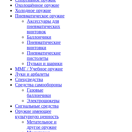
Охолощённое оружие
Холодное оружие
Пневматическое оружие
Аксессуары для
пневматических
винтовок
Баллончики
Пневматические
винтовки
Пневматические
пистолеты
Пульки и шарики
ММГ / Учебное оружие
Луки и арбалеты
Спецсредства
Средства самообороны
Газовые
баллончики
Электрошокеры
Сигнальные средства
Оружие имеющее
культурную ценность
Метательное и
другое оружие