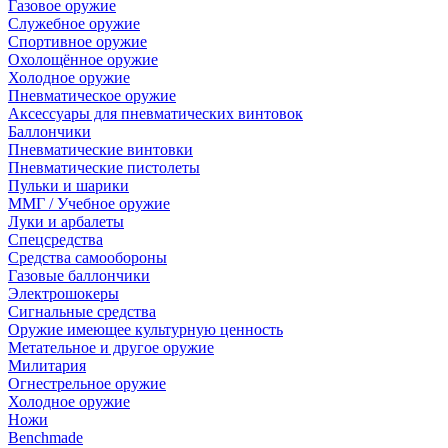
Газовое оружие
Служебное оружие
Спортивное оружие
Охолощённое оружие
Холодное оружие
Пневматическое оружие
Аксессуары для пневматических винтовок
Баллончики
Пневматические винтовки
Пневматические пистолеты
Пульки и шарики
ММГ / Учебное оружие
Луки и арбалеты
Спецсредства
Средства самообороны
Газовые баллончики
Электрошокеры
Сигнальные средства
Оружие имеющее культурную ценность
Метательное и другое оружие
Милитария
Огнестрельное оружие
Холодное оружие
Ножи
Benchmade