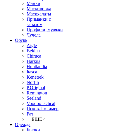
Манки
Маскировка
Маскхалаты
Приманки с
запахом
Профили, муляжи
Чучела
Обувь
Aigle
Bekina
Chiruсa
Harkila
Huntlandia
Itasca
Kenetrek
Norfin
P.Original
Remington
Seeland
Voodoo tactical
Псков-Полимер
Рат
+ ЕЩЕ 4
Одежда
Брюки