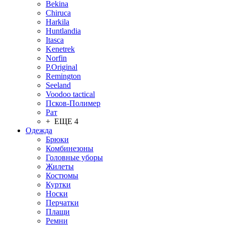
Bekina
Chiruсa
Harkila
Huntlandia
Itasca
Kenetrek
Norfin
P.Original
Remington
Seeland
Voodoo tactical
Псков-Полимер
Рат
+ ЕЩЕ 4
Одежда
Брюки
Комбинезоны
Головные уборы
Жилеты
Костюмы
Куртки
Носки
Перчатки
Плащи
Ремни