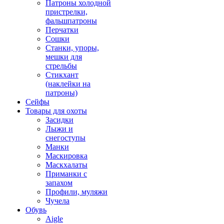
Патроны холодной
пристрелки,
фальшпатроны
Перчатки
Сошки
Станки, упоры,
мешки для
стрельбы
Стикхант
(наклейки на
патроны)
Сейфы
Товары для охоты
Засидки
Лыжи и
снегоступы
Манки
Маскировка
Маскхалаты
Приманки с
запахом
Профили, муляжи
Чучела
Обувь
Aigle