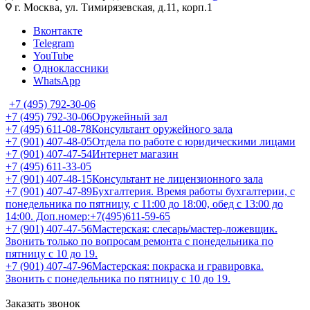
г. Москва, ул. Тимирязевская, д.11, корп.1
Вконтакте
Telegram
YouTube
Одноклассники
WhatsApp
+7 (495) 792-30-06
+7 (495) 792-30-06
Оружейный зал
+7 (495) 611-08-78
Консультант оружейного зала
+7 (901) 407-48-05
Отдела по работе с юридическими лицами
+7 (901) 407-47-54
Интернет магазин
+7 (495) 611-33-05
+7 (901) 407-48-15
Консультант не лицензионного зала
+7 (901) 407-47-89
Бухгалтерия. Время работы бухгалтерии, с
понедельника по пятницу, с 11:00 до 18:00, обед с 13:00 до
14:00. Доп.номер:+7(495)611-59-65
+7 (901) 407-47-56
Мастерская: слесарь/мастер-ложевщик.
Звонить только по вопросам ремонта с понедельника по
пятницу с 10 до 19.
+7 (901) 407-47-96
Мастерская: покраска и гравировка.
Звонить с понедельника по пятницу с 10 до 19.
Заказать звонок