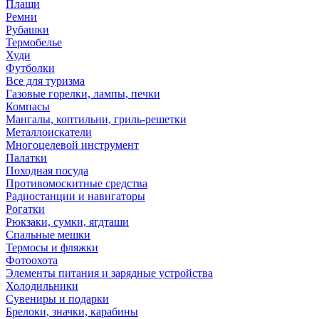
Плащи
Ремни
Рубашки
Термобелье
Худи
Футболки
Все для туризма
Газовые горелки, лампы, печки
Компасы
Мангалы, коптильни, гриль-решетки
Металлоискатели
Многоцелевой инструмент
Палатки
Походная посуда
Противомоскитные средства
Радиостанции и навигаторы
Рогатки
Рюкзаки, сумки, ягдташи
Спальные мешки
Термосы и фляжки
Фотоохота
Элементы питания и зарядные устройства
Холодильники
Сувениры и подарки
Брелоки, значки, карабины