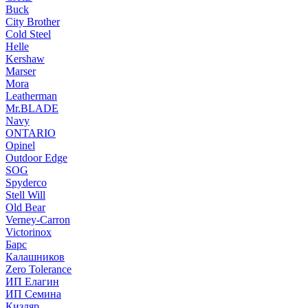
Buck
City Brother
Cold Steel
Helle
Kershaw
Marser
Mora
Leatherman
Mr.BLADE
Navy
ONTARIO
Opinel
Outdoor Edge
SOG
Spyderco
Stell Will
Old Bear
Verney-Carron
Victorinox
Барс
Калашников
Zero Tolerance
ИП Елагин
ИП Семина
Кизляр