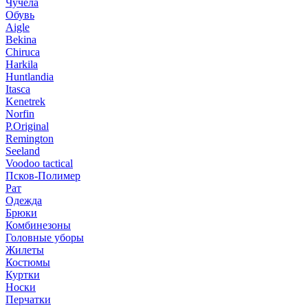
Чучела
Обувь
Aigle
Bekina
Chiruсa
Harkila
Huntlandia
Itasca
Kenetrek
Norfin
P.Original
Remington
Seeland
Voodoo tactical
Псков-Полимер
Рат
Одежда
Брюки
Комбинезоны
Головные уборы
Жилеты
Костюмы
Куртки
Носки
Перчатки