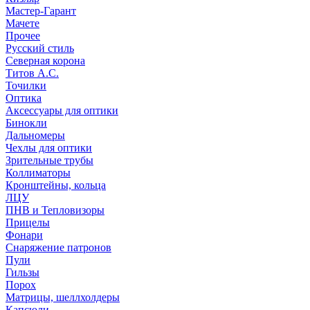
Мастер-Гарант
Мачете
Прочее
Русский стиль
Северная корона
Титов А.С.
Точилки
Оптика
Аксессуары для оптики
Бинокли
Дальномеры
Чехлы для оптики
Зрительные трубы
Коллиматоры
Кронштейны, кольца
ЛЦУ
ПНВ и Тепловизоры
Прицелы
Фонари
Снаряжение патронов
Пули
Гильзы
Порох
Матрицы, шеллхолдеры
Капсюли