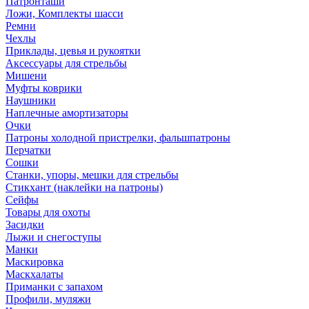
Патронташи
Ложи, Комплекты шасси
Ремни
Чехлы
Приклады, цевья и рукоятки
Аксессуары для стрельбы
Мишени
Муфты коврики
Наушники
Наплечные амортизаторы
Очки
Патроны холодной пристрелки, фальшпатроны
Перчатки
Сошки
Станки, упоры, мешки для стрельбы
Стикхант (наклейки на патроны)
Сейфы
Товары для охоты
Засидки
Лыжи и снегоступы
Манки
Маскировка
Маскхалаты
Приманки с запахом
Профили, муляжи