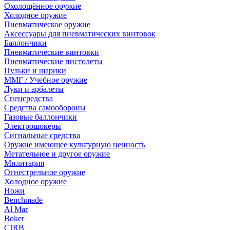
Охолощённое оружие
Холодное оружие
Пневматическое оружие
Аксессуары для пневматических винтовок
Баллончики
Пневматические винтовки
Пневматические пистолеты
Пульки и шарики
ММГ / Учебное оружие
Луки и арбалеты
Спецсредства
Средства самообороны
Газовые баллончики
Электрошокеры
Сигнальные средства
Оружие имеющее культурную ценность
Метательное и другое оружие
Милитария
Огнестрельное оружие
Холодное оружие
Ножи
Benchmade
Al Mar
Boker
CJRB