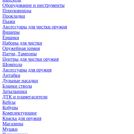
Оборудование и инструменты
Пороховницы
Прокладки
Пыжи
Аксессуары для чистки оружия
Вишеры
Ёршики
Наборы для чистки
Оружейная химия
Патчи, Тампоны
Центры для чистки оружия
Шомпола
Аксессуары для оружия
Антабки
Дульные насадки
Бланки ствола
Затыльники
ДТК и пламегасители
Кейсы
Кобуры
Комплектующие
Краска для оружия
Магазины
Мушки