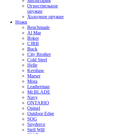
Милитария
Огнестрельное
оружие
Холодное оружие
Ножи
Benchmade
Al Mar
Boker
CJRB
Buck
City Brother
Cold Steel
Helle
Kershaw
Marser
Mora
Leatherman
Mr.BLADE
Navy
ONTARIO
Opinel
Outdoor Edge
SOG
Spyderco
Stell Will