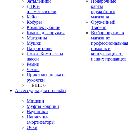
Затыльники
Подарочные
ДТК и
карты
пламегасители
оружейного
Кейсы
магазина
Кобуры
Оружейный
Комплектующие
Trade-in
Краска для оружия
Выбор оружия в
Магазины
магазине:
Мушки
профессиональная
Патронташи
помощь и
Ложи, Комплекты
консультация от
шасси
наших продавцов
Ремни
Чехлы
Приклады, цевья и
рукоятки
+ ЕЩЕ 6
Аксессуары для стрельбы
Мишени
Муфты коврики
Наушники
Наплечные
амортизаторы
Очки