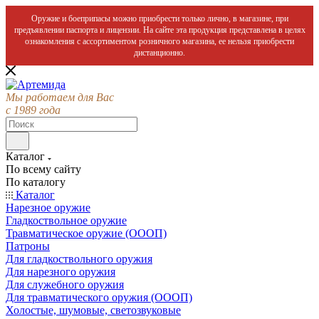
Оружие и боеприпасы можно приобрести только лично, в магазине, при
предъявлении паспорта и лицензии. На сайте эта продукция представлена в целях
ознакомления с ассортиментом розничного магазина, ее нельзя приобрести
дистанционно.
Мы работаем для Вас
с 1989 года
Каталог
По всему сайту
По каталогу
Каталог
Нарезное оружие
Гладкоствольное оружие
Травматическое оружие (ОООП)
Патроны
Для гладкоствольного оружия
Для нарезного оружия
Для служебного оружия
Для травматического оружия (ОООП)
Холостые, шумовые, светозвуковые