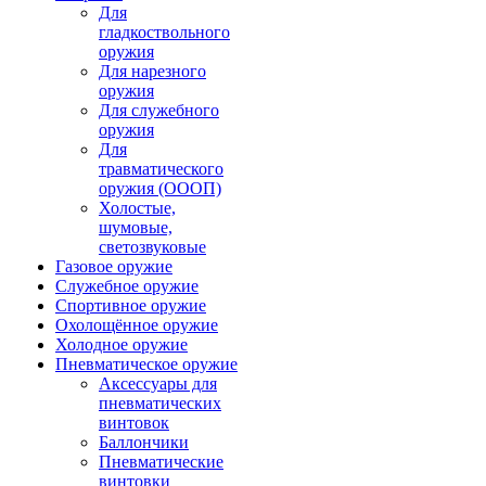
Для
гладкоствольного
оружия
Для нарезного
оружия
Для служебного
оружия
Для
травматического
оружия (ОООП)
Холостые,
шумовые,
светозвуковые
Газовое оружие
Служебное оружие
Спортивное оружие
Охолощённое оружие
Холодное оружие
Пневматическое оружие
Аксессуары для
пневматических
винтовок
Баллончики
Пневматические
винтовки