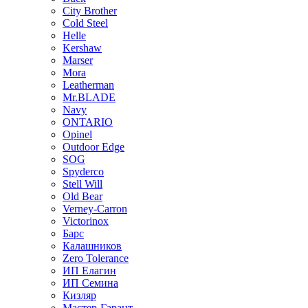
City Brother
Cold Steel
Helle
Kershaw
Marser
Mora
Leatherman
Mr.BLADE
Navy
ONTARIO
Opinel
Outdoor Edge
SOG
Spyderco
Stell Will
Old Bear
Verney-Carron
Victorinox
Барс
Калашников
Zero Tolerance
ИП Елагин
ИП Семина
Кизляр
Мастер-Гарант