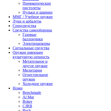
Пневматические
пистолеты
Пульки и шарики
ММГ / Учебное оружие
Луки и арбалеты
Спецсредства
Средства самообороны
Газовые
баллончики
Электрошокеры
Сигнальные средства
Оружие имеющее
культурную ценность
Метательное и
другое оружие
Милитария
Огнестрельное
оружие
Холодное оружие
Ножи
Benchmade
Al Mar
Boker
CJRB
Buck