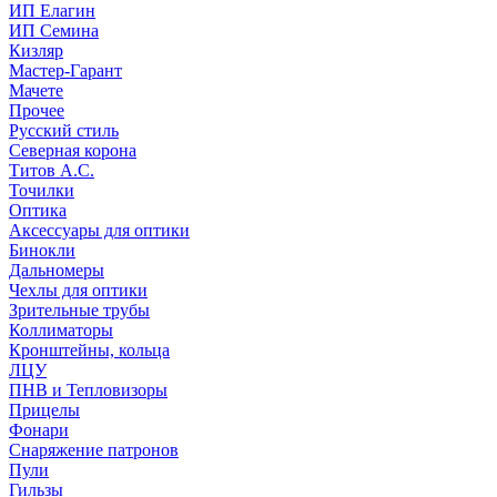
ИП Елагин
ИП Семина
Кизляр
Мастер-Гарант
Мачете
Прочее
Русский стиль
Северная корона
Титов А.С.
Точилки
Оптика
Аксессуары для оптики
Бинокли
Дальномеры
Чехлы для оптики
Зрительные трубы
Коллиматоры
Кронштейны, кольца
ЛЦУ
ПНВ и Тепловизоры
Прицелы
Фонари
Снаряжение патронов
Пули
Гильзы