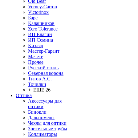
Old Bear
Verney-Carron
Victorinox
Барс
Калашников
Zero Tolerance
ИП Елагин
ИП Семина
Кизляр
Мастер-Гарант
Мачете
Прочее
Русский стиль
Северная корона
Титов А.С.
Точилки
+ ЕЩЕ 26
Оптика
Аксессуары для
оптики
Бинокли
Дальномеры
Чехлы для оптики
Зрительные трубы
Коллиматоры