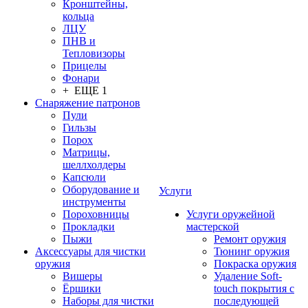
Кронштейны,
кольца
ЛЦУ
ПНВ и
Тепловизоры
Прицелы
Фонари
+ ЕЩЕ 1
Снаряжение патронов
Пули
Гильзы
Порох
Матрицы,
шеллхолдеры
Капсюли
Оборудование и
Услуги
инструменты
Пороховницы
Услуги оружейной
Прокладки
мастерской
Пыжи
Ремонт оружия
Аксессуары для чистки
Тюнинг оружия
оружия
Покраска оружия
Вишеры
Удаление Soft-
Ёршики
touch покрытия с
Наборы для чистки
последующей