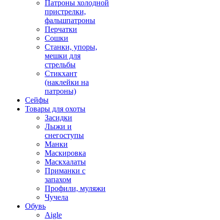
Патроны холодной
пристрелки,
фальшпатроны
Перчатки
Сошки
Станки, упоры,
мешки для
стрельбы
Стикхант
(наклейки на
патроны)
Сейфы
Товары для охоты
Засидки
Лыжи и
снегоступы
Манки
Маскировка
Маскхалаты
Приманки с
запахом
Профили, муляжи
Чучела
Обувь
Aigle