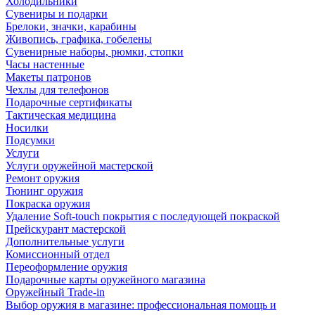
Холодильники
Сувениры и подарки
Брелоки, значки, карабины
Живопись, графика, гобелены
Сувенирные наборы, рюмки, стопки
Часы настенные
Макеты патронов
Чехлы для телефонов
Подарочные сертификаты
Тактическая медицина
Носилки
Подсумки
Услуги
Услуги оружейной мастерской
Ремонт оружия
Тюнинг оружия
Покраска оружия
Удаление Soft-touch покрытия с последующей покраской
Прейскурант мастерской
Дополнительные услуги
Комиссионный отдел
Переоформление оружия
Подарочные карты оружейного магазина
Оружейный Trade-in
Выбор оружия в магазине: профессиональная помощь и