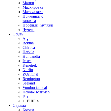
Манки
Маскировка
Маскхалаты
Приманки с
запахом
Профили, муляжи
Чучела
Обувь
Aigle
Bekina
Chiruсa
Harkila
Huntlandia
Itasca
Kenetrek
Norfin
P.Original
Remington
Seeland
Voodoo tactical
Псков-Полимер
Рат
+ ЕЩЕ 4
Одежда
Брюки