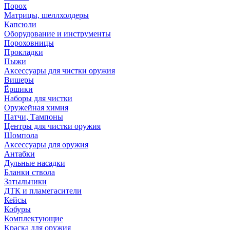
Порох
Матрицы, шеллхолдеры
Капсюли
Оборудование и инструменты
Пороховницы
Прокладки
Пыжи
Аксессуары для чистки оружия
Вишеры
Ёршики
Наборы для чистки
Оружейная химия
Патчи, Тампоны
Центры для чистки оружия
Шомпола
Аксессуары для оружия
Антабки
Дульные насадки
Бланки ствола
Затыльники
ДТК и пламегасители
Кейсы
Кобуры
Комплектующие
Краска для оружия