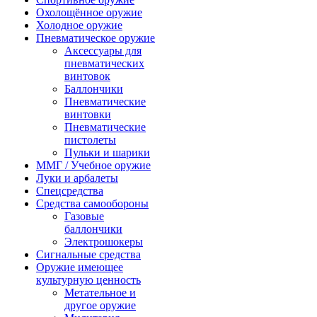
Охолощённое оружие
Холодное оружие
Пневматическое оружие
Аксессуары для
пневматических
винтовок
Баллончики
Пневматические
винтовки
Пневматические
пистолеты
Пульки и шарики
ММГ / Учебное оружие
Луки и арбалеты
Спецсредства
Средства самообороны
Газовые
баллончики
Электрошокеры
Сигнальные средства
Оружие имеющее
культурную ценность
Метательное и
другое оружие