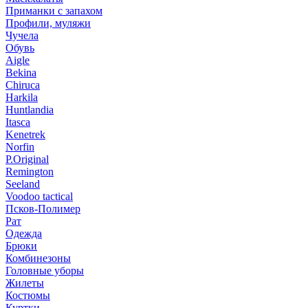
Приманки с запахом
Профили, муляжи
Чучела
Обувь
Aigle
Bekina
Chiruсa
Harkila
Huntlandia
Itasca
Kenetrek
Norfin
P.Original
Remington
Seeland
Voodoo tactical
Псков-Полимер
Рат
Одежда
Брюки
Комбинезоны
Головные уборы
Жилеты
Костюмы
Куртки