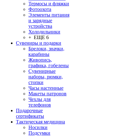
Термосы и фляжки
Фотоохота
Элементы питания
и зарядные
устройства
Холодильники
+ ЕЩЕ 6
Сувениры и подарки
Брелоки, значки,
карабины
Живопись,
графика, гобелены
Сувенирные
наборы, рюмки,
стопки
Часы настенные
Макеты патронов
Чехлы для
телефонов
Подарочные
сертификаты
Тактическая медицина
Носилки
Подсумки