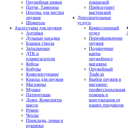
Оружейная химия
покраской
Патчи, Тампоны
Прейскурант
Центры для чистки
мастерской
оружия
Дополнительные
Шомпола
услуги
Аксессуары для оружия
Комиссионный
Антабки
отдел
Дульные насадки
Переоформление
Бланки ствола
оружия
Затыльники
Подарочные
ДТК и
карты
пламегасители
оружейного
Кейсы
магазина
Кобуры
Оружейный
Комплектующие
Trade-in
Краска для оружия
Выбор оружия в
Магазины
магазине:
Мушки
профессиональная
Патронташи
помощь и
Ложи, Комплекты
консультация от
шасси
наших продавцов
Ремни
Чехлы
Приклады, цевья и
рукоятки