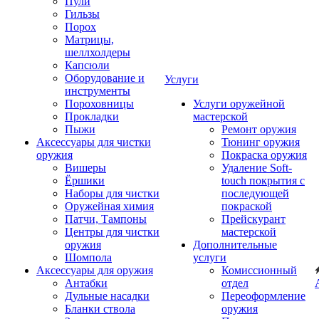
Пули
Гильзы
Порох
Матрицы,
шеллхолдеры
Капсюли
Оборудование и
Услуги
инструменты
Пороховницы
Услуги оружейной
Прокладки
мастерской
Пыжи
Ремонт оружия
Аксессуары для чистки
Тюнинг оружия
оружия
Покраска оружия
Вишеры
Удаление Soft-
Ёршики
touch покрытия с
Наборы для чистки
последующей
Оружейная химия
покраской
Патчи, Тампоны
Прейскурант
Центры для чистки
мастерской
оружия
Дополнительные
Шомпола
услуги
Аксессуары для оружия
Комиссионный
Антабки
отдел
Дульные насадки
Переоформление
Бланки ствола
оружия