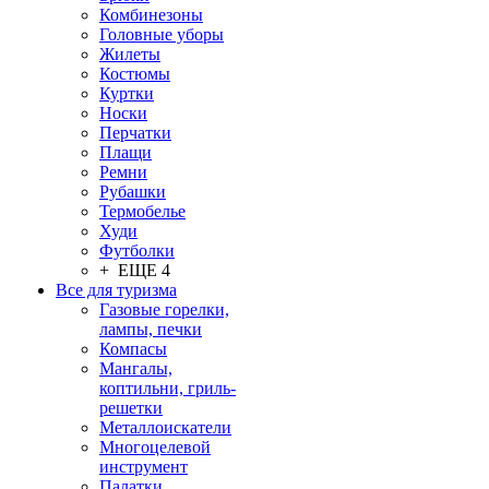
Комбинезоны
Головные уборы
Жилеты
Костюмы
Куртки
Носки
Перчатки
Плащи
Ремни
Рубашки
Термобелье
Худи
Футболки
+ ЕЩЕ 4
Все для туризма
Газовые горелки,
лампы, печки
Компасы
Мангалы,
коптильни, гриль-
решетки
Металлоискатели
Многоцелевой
инструмент
Палатки