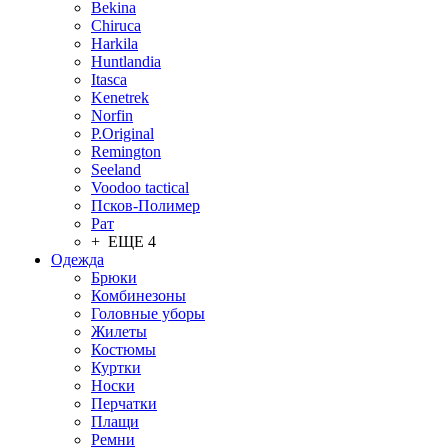
Bekina
Chiruсa
Harkila
Huntlandia
Itasca
Kenetrek
Norfin
P.Original
Remington
Seeland
Voodoo tactical
Псков-Полимер
Рат
+ ЕЩЕ 4
Одежда
Брюки
Комбинезоны
Головные уборы
Жилеты
Костюмы
Куртки
Носки
Перчатки
Плащи
Ремни