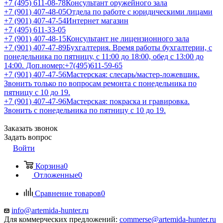
+7 (495) 611-08-78
Консультант оружейного зала
+7 (901) 407-48-05
Отдела по работе с юридическими лицами
+7 (901) 407-47-54
Интернет магазин
+7 (495) 611-33-05
+7 (901) 407-48-15
Консультант не лицензионного зала
+7 (901) 407-47-89
Бухгалтерия. Время работы бухгалтерии, с
понедельника по пятницу, с 11:00 до 18:00, обед с 13:00 до
14:00. Доп.номер:+7(495)611-59-65
+7 (901) 407-47-56
Мастерская: слесарь/мастер-ложевщик.
Звонить только по вопросам ремонта с понедельника по
пятницу с 10 до 19.
+7 (901) 407-47-96
Мастерская: покраска и гравировка.
Звонить с понедельника по пятницу с 10 до 19.
Заказать звонок
Задать вопрос
Войти
Корзина
0
Отложенные
0
Сравнение товаров
0
info@artemida-hunter.ru
Для коммерческих предложений:
commerse@artemida-hunter.ru