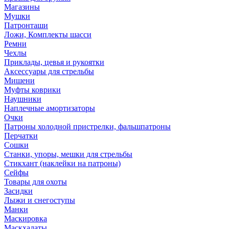
Магазины
Мушки
Патронташи
Ложи, Комплекты шасси
Ремни
Чехлы
Приклады, цевья и рукоятки
Аксессуары для стрельбы
Мишени
Муфты коврики
Наушники
Наплечные амортизаторы
Очки
Патроны холодной пристрелки, фальшпатроны
Перчатки
Сошки
Станки, упоры, мешки для стрельбы
Стикхант (наклейки на патроны)
Сейфы
Товары для охоты
Засидки
Лыжи и снегоступы
Манки
Маскировка
Маскхалаты