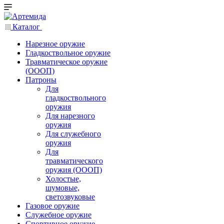
Каталог
Нарезное оружие
Гладкоствольное оружие
Травматическое оружие
(ОООП)
Патроны
Для
гладкоствольного
оружия
Для нарезного
оружия
Для служебного
оружия
Для
травматического
оружия (ОООП)
Холостые,
шумовые,
светозвуковые
Газовое оружие
Служебное оружие
Спортивное оружие