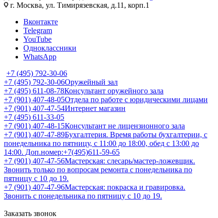
г. Москва, ул. Тимирязевская, д.11, корп.1
Вконтакте
Telegram
YouTube
Одноклассники
WhatsApp
+7 (495) 792-30-06
+7 (495) 792-30-06
Оружейный зал
+7 (495) 611-08-78
Консультант оружейного зала
+7 (901) 407-48-05
Отдела по работе с юридическими лицами
+7 (901) 407-47-54
Интернет магазин
+7 (495) 611-33-05
+7 (901) 407-48-15
Консультант не лицензионного зала
+7 (901) 407-47-89
Бухгалтерия. Время работы бухгалтерии, с
понедельника по пятницу, с 11:00 до 18:00, обед с 13:00 до
14:00. Доп.номер:+7(495)611-59-65
+7 (901) 407-47-56
Мастерская: слесарь/мастер-ложевщик.
Звонить только по вопросам ремонта с понедельника по
пятницу с 10 до 19.
+7 (901) 407-47-96
Мастерская: покраска и гравировка.
Звонить с понедельника по пятницу с 10 до 19.
Заказать звонок