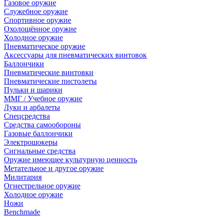
Газовое оружие
Служебное оружие
Спортивное оружие
Охолощённое оружие
Холодное оружие
Пневматическое оружие
Аксессуары для пневматических винтовок
Баллончики
Пневматические винтовки
Пневматические пистолеты
Пульки и шарики
ММГ / Учебное оружие
Луки и арбалеты
Спецсредства
Средства самообороны
Газовые баллончики
Электрошокеры
Сигнальные средства
Оружие имеющее культурную ценность
Метательное и другое оружие
Милитария
Огнестрельное оружие
Холодное оружие
Ножи
Benchmade