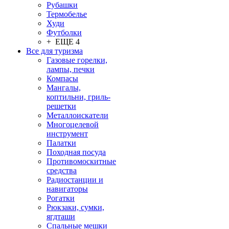
Рубашки
Термобелье
Худи
Футболки
+ ЕЩЕ 4
Все для туризма
Газовые горелки,
лампы, печки
Компасы
Мангалы,
коптильни, гриль-
решетки
Металлоискатели
Многоцелевой
инструмент
Палатки
Походная посуда
Противомоскитные
средства
Радиостанции и
навигаторы
Рогатки
Рюкзаки, сумки,
ягдташи
Спальные мешки