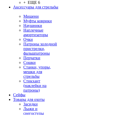
+ ЕЩЕ 6
Аксессуары для стрельбы
Мишени
Муфты коврики
Наушники
Наплечные
амортизаторы
Очки
Патроны холодной
пристрелки,
фальшпатроны
Перчатки
Сошки
Станки, упоры,
мешки для
стрельбы
Стикхант
(наклейки на
патроны)
Сейфы
Товары для охоты
Засидки
Лыжи и
снегоступы