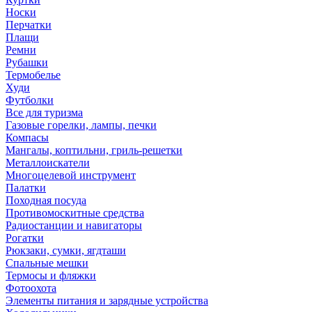
Носки
Перчатки
Плащи
Ремни
Рубашки
Термобелье
Худи
Футболки
Все для туризма
Газовые горелки, лампы, печки
Компасы
Мангалы, коптильни, гриль-решетки
Металлоискатели
Многоцелевой инструмент
Палатки
Походная посуда
Противомоскитные средства
Радиостанции и навигаторы
Рогатки
Рюкзаки, сумки, ягдташи
Спальные мешки
Термосы и фляжки
Фотоохота
Элементы питания и зарядные устройства