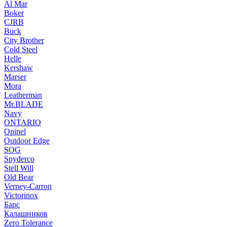
Al Mar
Boker
CJRB
Buck
City Brother
Cold Steel
Helle
Kershaw
Marser
Mora
Leatherman
Mr.BLADE
Navy
ONTARIO
Opinel
Outdoor Edge
SOG
Spyderco
Stell Will
Old Bear
Verney-Carron
Victorinox
Барс
Калашников
Zero Tolerance