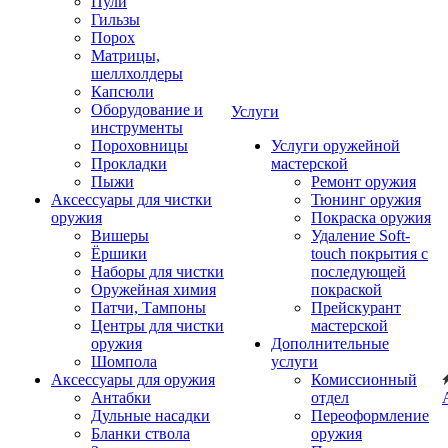
Пули
Гильзы
Порох
Матрицы,
шеллхолдеры
Капсюли
Оборудование и
Услуги
инструменты
Пороховницы
Услуги оружейной
Прокладки
мастерской
Пыжи
Ремонт оружия
Аксессуары для чистки
Тюнинг оружия
оружия
Покраска оружия
Вишеры
Удаление Soft-
Ёршики
touch покрытия с
Наборы для чистки
последующей
Оружейная химия
покраской
Патчи, Тампоны
Прейскурант
Центры для чистки
мастерской
оружия
Дополнительные
Шомпола
услуги
Аксессуары для оружия
Комиссионный
Антабки
отдел
Дульные насадки
Переоформление
Бланки ствола
оружия