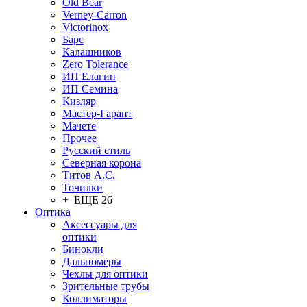
Old Bear
Verney-Carron
Victorinox
Барс
Калашников
Zero Tolerance
ИП Елагин
ИП Семина
Кизляр
Мастер-Гарант
Мачете
Прочее
Русский стиль
Северная корона
Титов А.С.
Точилки
+ ЕЩЕ 26
Оптика
Аксессуары для
оптики
Бинокли
Дальномеры
Чехлы для оптики
Зрительные трубы
Коллиматоры