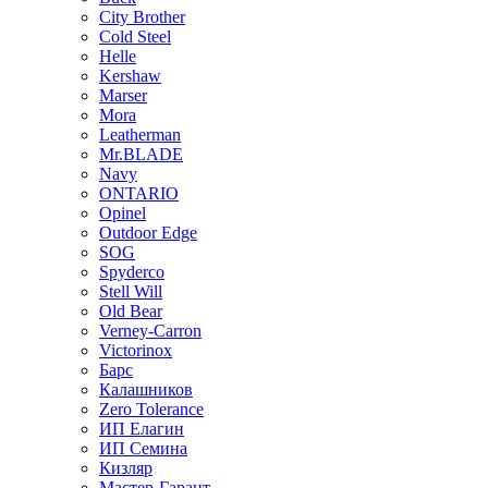
City Brother
Cold Steel
Helle
Kershaw
Marser
Mora
Leatherman
Mr.BLADE
Navy
ONTARIO
Opinel
Outdoor Edge
SOG
Spyderco
Stell Will
Old Bear
Verney-Carron
Victorinox
Барс
Калашников
Zero Tolerance
ИП Елагин
ИП Семина
Кизляр
Мастер-Гарант