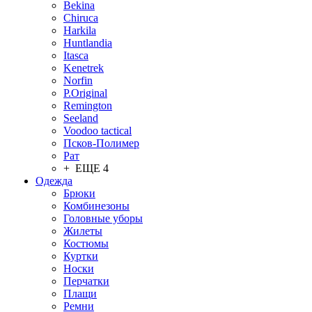
Bekina
Chiruсa
Harkila
Huntlandia
Itasca
Kenetrek
Norfin
P.Original
Remington
Seeland
Voodoo tactical
Псков-Полимер
Рат
+ ЕЩЕ 4
Одежда
Брюки
Комбинезоны
Головные уборы
Жилеты
Костюмы
Куртки
Носки
Перчатки
Плащи
Ремни