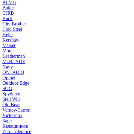
Al Mar
Boker
CJRB
Buck
City Brother
Cold Steel
Helle
Kershaw
Marser
Mora
Leatherman
Mr.BLADE
Navy
ONTARIO
Opinel
Outdoor Edge
SOG
Spyderco
Stell Will
Old Bear
Verney-Carron
Victorinox
Барс
Калашников
Zero Tolerance