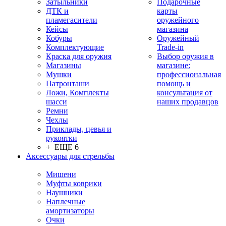
Затыльники
Подарочные
ДТК и
карты
пламегасители
оружейного
Кейсы
магазина
Кобуры
Оружейный
Комплектующие
Trade-in
Краска для оружия
Выбор оружия в
Магазины
магазине:
Мушки
профессиональная
Патронташи
помощь и
Ложи, Комплекты
консультация от
шасси
наших продавцов
Ремни
Чехлы
Приклады, цевья и
рукоятки
+ ЕЩЕ 6
Аксессуары для стрельбы
Мишени
Муфты коврики
Наушники
Наплечные
амортизаторы
Очки