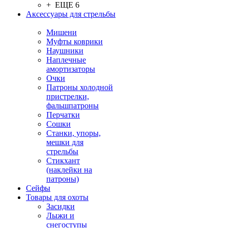
+ ЕЩЕ 6
Аксессуары для стрельбы
Мишени
Муфты коврики
Наушники
Наплечные
амортизаторы
Очки
Патроны холодной
пристрелки,
фальшпатроны
Перчатки
Сошки
Станки, упоры,
мешки для
стрельбы
Стикхант
(наклейки на
патроны)
Сейфы
Товары для охоты
Засидки
Лыжи и
снегоступы