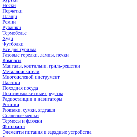
Носки
Перчатки
Плащи
Ремни
Рубашки
Термобелье
Худи
Футболки
Все для туризма
Газовые горелки, лампы, печки
Компасы
Мангалы, коптильни, гриль-решетки
Металлоискатели
Многоцелевой инструмент
Палатки
Походная посуда
Противомоскитные средства
Радиостанции и навигаторы
Рогатки
Рюкзаки, сумки, ягдташи
Спальные мешки
Термосы и фляжки
Фотоохота
Элементы питания и зарядные устройства