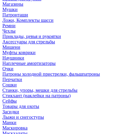
Магазины
Мушки
Патронташи
Ложи, Комплекты шасси
Ремни
Чехлы
Приклады, цевья и рукоятки
Аксессуары для стрельбы
Мишени
Муфты коврики
Наушники
Наплечные амортизаторы
Очки
Патроны холодной пристрелки, фальшпатроны
Перчатки
Сошки
Станки, упоры, мешки для стрельбы
Стикхант (наклейки на патроны)
Сейфы
Товары для охоты
Засидки
Лыжи и снегоступы
Манки
Маскировка
Маскхалаты