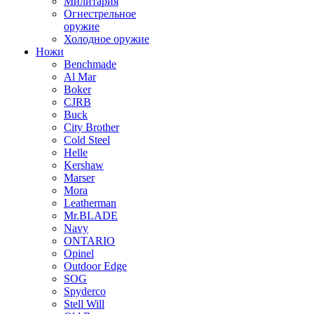
Милитария
Огнестрельное
оружие
Холодное оружие
Ножи
Benchmade
Al Mar
Boker
CJRB
Buck
City Brother
Cold Steel
Helle
Kershaw
Marser
Mora
Leatherman
Mr.BLADE
Navy
ONTARIO
Opinel
Outdoor Edge
SOG
Spyderco
Stell Will