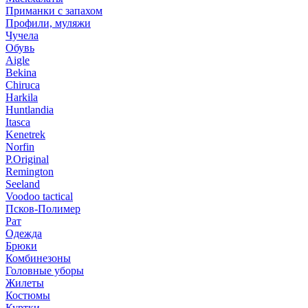
Приманки с запахом
Профили, муляжи
Чучела
Обувь
Aigle
Bekina
Chiruсa
Harkila
Huntlandia
Itasca
Kenetrek
Norfin
P.Original
Remington
Seeland
Voodoo tactical
Псков-Полимер
Рат
Одежда
Брюки
Комбинезоны
Головные уборы
Жилеты
Костюмы
Куртки