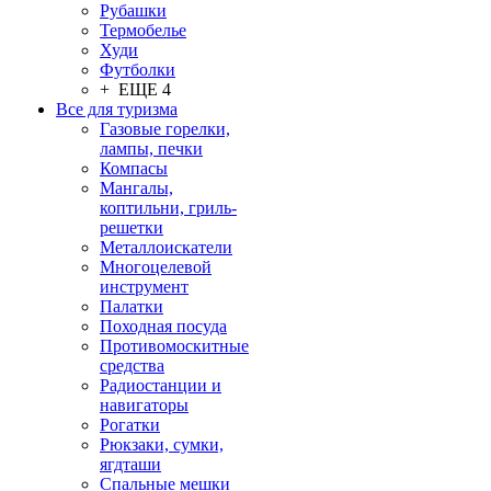
Рубашки
Термобелье
Худи
Футболки
+ ЕЩЕ 4
Все для туризма
Газовые горелки,
лампы, печки
Компасы
Мангалы,
коптильни, гриль-
решетки
Металлоискатели
Многоцелевой
инструмент
Палатки
Походная посуда
Противомоскитные
средства
Радиостанции и
навигаторы
Рогатки
Рюкзаки, сумки,
ягдташи
Спальные мешки