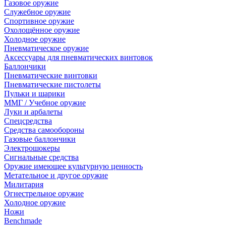
Газовое оружие
Служебное оружие
Спортивное оружие
Охолощённое оружие
Холодное оружие
Пневматическое оружие
Аксессуары для пневматических винтовок
Баллончики
Пневматические винтовки
Пневматические пистолеты
Пульки и шарики
ММГ / Учебное оружие
Луки и арбалеты
Спецсредства
Средства самообороны
Газовые баллончики
Электрошокеры
Сигнальные средства
Оружие имеющее культурную ценность
Метательное и другое оружие
Милитария
Огнестрельное оружие
Холодное оружие
Ножи
Benchmade