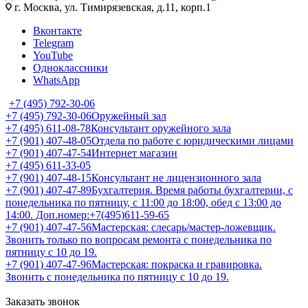
г. Москва, ул. Тимирязевская, д.11, корп.1
Вконтакте
Telegram
YouTube
Одноклассники
WhatsApp
+7 (495) 792-30-06
+7 (495) 792-30-06
Оружейный зал
+7 (495) 611-08-78
Консультант оружейного зала
+7 (901) 407-48-05
Отдела по работе с юридическими лицами
+7 (901) 407-47-54
Интернет магазин
+7 (495) 611-33-05
+7 (901) 407-48-15
Консультант не лицензионного зала
+7 (901) 407-47-89
Бухгалтерия. Время работы бухгалтерии, с
понедельника по пятницу, с 11:00 до 18:00, обед с 13:00 до
14:00. Доп.номер:+7(495)611-59-65
+7 (901) 407-47-56
Мастерская: слесарь/мастер-ложевщик.
Звонить только по вопросам ремонта с понедельника по
пятницу с 10 до 19.
+7 (901) 407-47-96
Мастерская: покраска и гравировка.
Звонить с понедельника по пятницу с 10 до 19.
Заказать звонок