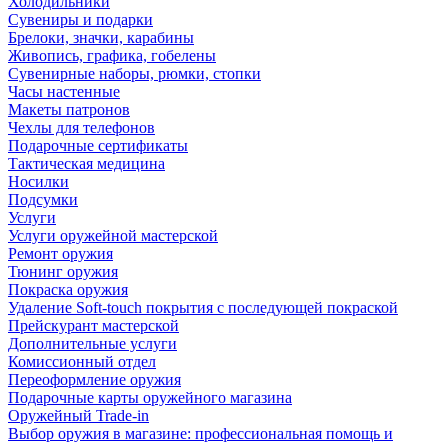
Холодильники
Сувениры и подарки
Брелоки, значки, карабины
Живопись, графика, гобелены
Сувенирные наборы, рюмки, стопки
Часы настенные
Макеты патронов
Чехлы для телефонов
Подарочные сертификаты
Тактическая медицина
Носилки
Подсумки
Услуги
Услуги оружейной мастерской
Ремонт оружия
Тюнинг оружия
Покраска оружия
Удаление Soft-touch покрытия с последующей покраской
Прейскурант мастерской
Дополнительные услуги
Комиссионный отдел
Переоформление оружия
Подарочные карты оружейного магазина
Оружейный Trade-in
Выбор оружия в магазине: профессиональная помощь и