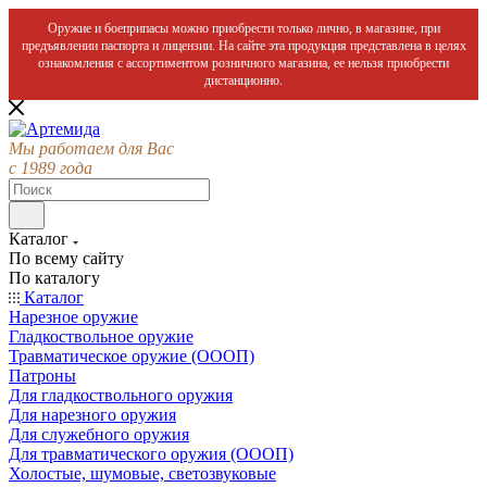
Оружие и боеприпасы можно приобрести только лично, в магазине, при
предъявлении паспорта и лицензии. На сайте эта продукция представлена в целях
ознакомления с ассортиментом розничного магазина, ее нельзя приобрести
дистанционно.
Мы работаем для Вас
с 1989 года
Каталог
По всему сайту
По каталогу
Каталог
Нарезное оружие
Гладкоствольное оружие
Травматическое оружие (ОООП)
Патроны
Для гладкоствольного оружия
Для нарезного оружия
Для служебного оружия
Для травматического оружия (ОООП)
Холостые, шумовые, светозвуковые