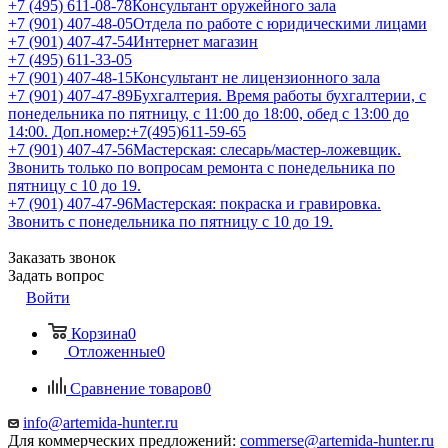
+7 (495) 611-08-78
Консультант оружейного зала
+7 (901) 407-48-05
Отдела по работе с юридическими лицами
+7 (901) 407-47-54
Интернет магазин
+7 (495) 611-33-05
+7 (901) 407-48-15
Консультант не лицензионного зала
+7 (901) 407-47-89
Бухгалтерия. Время работы бухгалтерии, с
понедельника по пятницу, с 11:00 до 18:00, обед с 13:00 до
14:00. Доп.номер:+7(495)611-59-65
+7 (901) 407-47-56
Мастерская: слесарь/мастер-ложевщик.
Звонить только по вопросам ремонта с понедельника по
пятницу с 10 до 19.
+7 (901) 407-47-96
Мастерская: покраска и гравировка.
Звонить с понедельника по пятницу с 10 до 19.
Заказать звонок
Задать вопрос
Войти
Корзина
0
Отложенные
0
Сравнение товаров
0
info@artemida-hunter.ru
Для коммерческих предложений:
commerse@artemida-hunter.ru