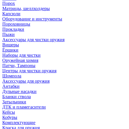
Порох
Матрицы, шеллхолдеры
Капсюли
Оборудование и инструменты
Пороховницы
Прокладки
Пыжи
Аксессуары для чистки оружия
Вишеры
Ёршики
Наборы для чистки
Оружейная химия
Патчи, Тампоны
Центры для чистки оружия
Шомпола
Аксессуары для оружия
Антабки
Дульные насадки
Бланки ствола
Затыльники
ДТК и пламегасители
Кейсы
Кобуры
Комплектующие
Краска для оружия