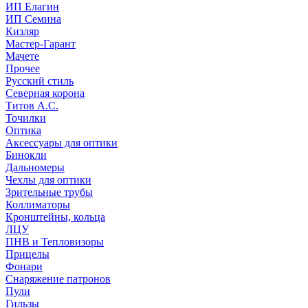
ИП Елагин
ИП Семина
Кизляр
Мастер-Гарант
Мачете
Прочее
Русский стиль
Северная корона
Титов А.С.
Точилки
Оптика
Аксессуары для оптики
Бинокли
Дальномеры
Чехлы для оптики
Зрительные трубы
Коллиматоры
Кронштейны, кольца
ЛЦУ
ПНВ и Тепловизоры
Прицелы
Фонари
Снаряжение патронов
Пули
Гильзы