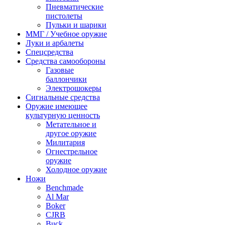
Пневматические
пистолеты
Пульки и шарики
ММГ / Учебное оружие
Луки и арбалеты
Спецсредства
Средства самообороны
Газовые
баллончики
Электрошокеры
Сигнальные средства
Оружие имеющее
культурную ценность
Метательное и
другое оружие
Милитария
Огнестрельное
оружие
Холодное оружие
Ножи
Benchmade
Al Mar
Boker
CJRB
Buck