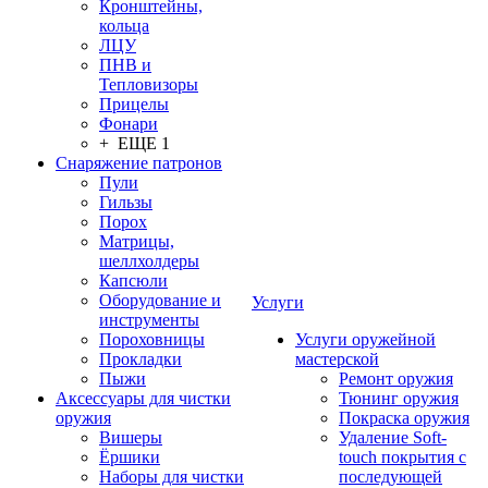
Кронштейны,
кольца
ЛЦУ
ПНВ и
Тепловизоры
Прицелы
Фонари
+ ЕЩЕ 1
Снаряжение патронов
Пули
Гильзы
Порох
Матрицы,
шеллхолдеры
Капсюли
Оборудование и
Услуги
инструменты
Пороховницы
Услуги оружейной
Прокладки
мастерской
Пыжи
Ремонт оружия
Аксессуары для чистки
Тюнинг оружия
оружия
Покраска оружия
Вишеры
Удаление Soft-
Ёршики
touch покрытия с
Наборы для чистки
последующей