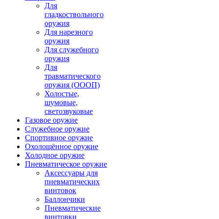
Для
гладкоствольного
оружия
Для нарезного
оружия
Для служебного
оружия
Для
травматического
оружия (ОООП)
Холостые,
шумовые,
светозвуковые
Газовое оружие
Служебное оружие
Спортивное оружие
Охолощённое оружие
Холодное оружие
Пневматическое оружие
Аксессуары для
пневматических
винтовок
Баллончики
Пневматические
винтовки