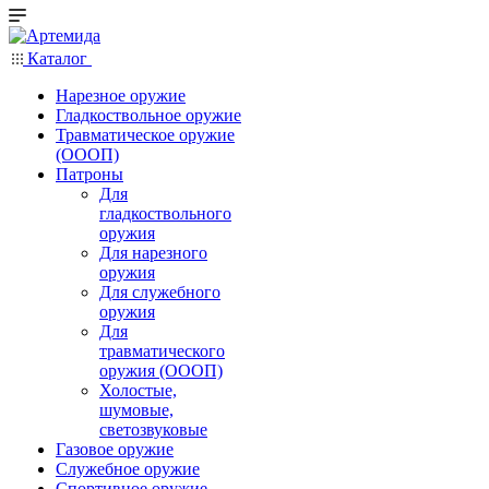
Каталог
Нарезное оружие
Гладкоствольное оружие
Травматическое оружие
(ОООП)
Патроны
Для
гладкоствольного
оружия
Для нарезного
оружия
Для служебного
оружия
Для
травматического
оружия (ОООП)
Холостые,
шумовые,
светозвуковые
Газовое оружие
Служебное оружие
Спортивное оружие