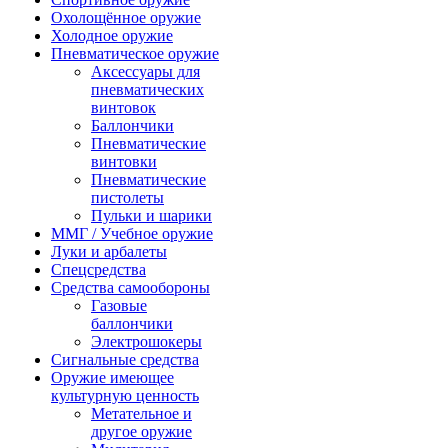
Охолощённое оружие
Холодное оружие
Пневматическое оружие
Аксессуары для
пневматических
винтовок
Баллончики
Пневматические
винтовки
Пневматические
пистолеты
Пульки и шарики
ММГ / Учебное оружие
Луки и арбалеты
Спецсредства
Средства самообороны
Газовые
баллончики
Электрошокеры
Сигнальные средства
Оружие имеющее
культурную ценность
Метательное и
другое оружие