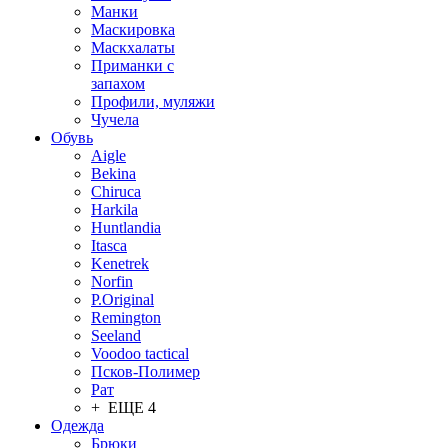
Манки
Маскировка
Маскхалаты
Приманки с
запахом
Профили, муляжи
Чучела
Обувь
Aigle
Bekina
Chiruсa
Harkila
Huntlandia
Itasca
Kenetrek
Norfin
P.Original
Remington
Seeland
Voodoo tactical
Псков-Полимер
Рат
+ ЕЩЕ 4
Одежда
Брюки