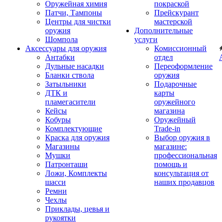
Оружейная химия
покраской
Патчи, Тампоны
Прейскурант
Центры для чистки
мастерской
оружия
Дополнительные
Шомпола
услуги
Аксессуары для оружия
Комиссионный
Антабки
отдел
Дульные насадки
Переоформление
Бланки ствола
оружия
Затыльники
Подарочные
ДТК и
карты
пламегасители
оружейного
Кейсы
магазина
Кобуры
Оружейный
Комплектующие
Trade-in
Краска для оружия
Выбор оружия в
Магазины
магазине:
Мушки
профессиональная
Патронташи
помощь и
Ложи, Комплекты
консультация от
шасси
наших продавцов
Ремни
Чехлы
Приклады, цевья и
рукоятки