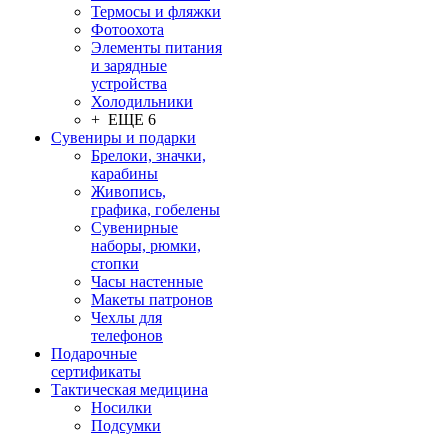
Термосы и фляжки
Фотоохота
Элементы питания
и зарядные
устройства
Холодильники
+ ЕЩЕ 6
Сувениры и подарки
Брелоки, значки,
карабины
Живопись,
графика, гобелены
Сувенирные
наборы, рюмки,
стопки
Часы настенные
Макеты патронов
Чехлы для
телефонов
Подарочные
сертификаты
Тактическая медицина
Носилки
Подсумки