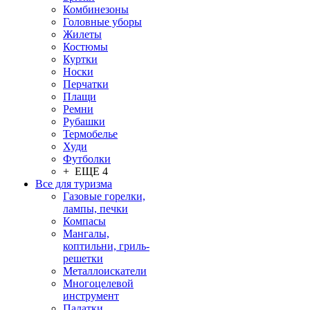
Комбинезоны
Головные уборы
Жилеты
Костюмы
Куртки
Носки
Перчатки
Плащи
Ремни
Рубашки
Термобелье
Худи
Футболки
+ ЕЩЕ 4
Все для туризма
Газовые горелки,
лампы, печки
Компасы
Мангалы,
коптильни, гриль-
решетки
Металлоискатели
Многоцелевой
инструмент
Палатки