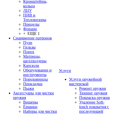
Кронштейны,
кольца
ЛЦУ
ПНВ и
Тепловизоры
Прицелы
Фонари
+ ЕЩЕ 1
Снаряжение патронов
Пули
Гильзы
Порох
Матрицы,
шеллхолдеры
Капсюли
Оборудование и
Услуги
инструменты
Пороховницы
Услуги оружейной
Прокладки
мастерской
Пыжи
Ремонт оружия
Аксессуары для чистки
Тюнинг оружия
оружия
Покраска оружия
Вишеры
Удаление Soft-
Ёршики
touch покрытия с
Наборы для чистки
последующей