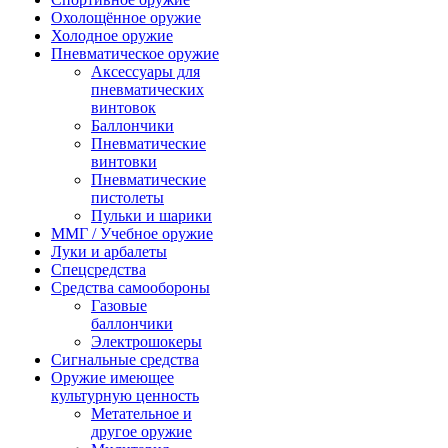
Охолощённое оружие
Холодное оружие
Пневматическое оружие
Аксессуары для
пневматических
винтовок
Баллончики
Пневматические
винтовки
Пневматические
пистолеты
Пульки и шарики
ММГ / Учебное оружие
Луки и арбалеты
Спецсредства
Средства самообороны
Газовые
баллончики
Электрошокеры
Сигнальные средства
Оружие имеющее
культурную ценность
Метательное и
другое оружие