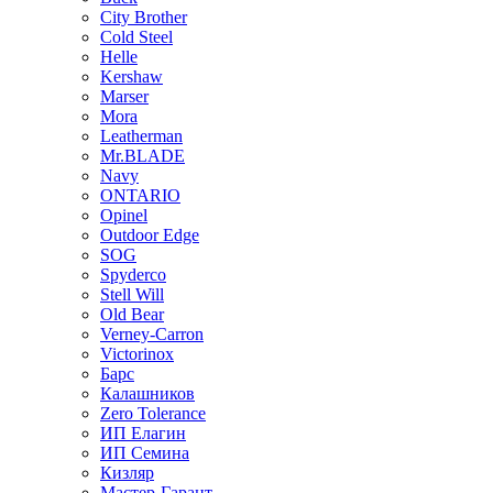
City Brother
Cold Steel
Helle
Kershaw
Marser
Mora
Leatherman
Mr.BLADE
Navy
ONTARIO
Opinel
Outdoor Edge
SOG
Spyderco
Stell Will
Old Bear
Verney-Carron
Victorinox
Барс
Калашников
Zero Tolerance
ИП Елагин
ИП Семина
Кизляр
Мастер-Гарант