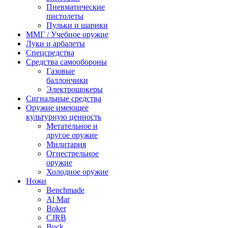
Пневматические
пистолеты
Пульки и шарики
ММГ / Учебное оружие
Луки и арбалеты
Спецсредства
Средства самообороны
Газовые
баллончики
Электрошокеры
Сигнальные средства
Оружие имеющее
культурную ценность
Метательное и
другое оружие
Милитария
Огнестрельное
оружие
Холодное оружие
Ножи
Benchmade
Al Mar
Boker
CJRB
Buck