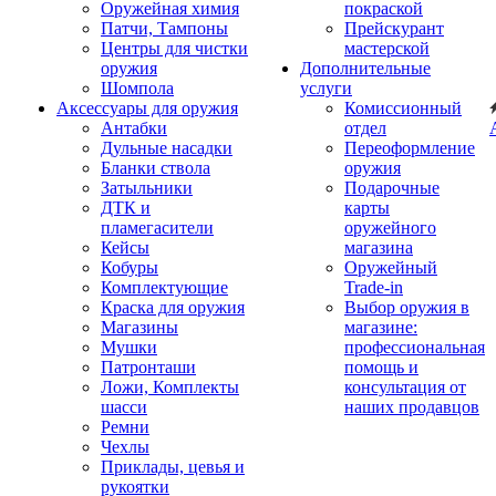
Оружейная химия
покраской
Патчи, Тампоны
Прейскурант
Центры для чистки
мастерской
оружия
Дополнительные
Шомпола
услуги
Аксессуары для оружия
Комиссионный
Антабки
отдел
Дульные насадки
Переоформление
Бланки ствола
оружия
Затыльники
Подарочные
ДТК и
карты
пламегасители
оружейного
Кейсы
магазина
Кобуры
Оружейный
Комплектующие
Trade-in
Краска для оружия
Выбор оружия в
Магазины
магазине:
Мушки
профессиональная
Патронташи
помощь и
Ложи, Комплекты
консультация от
шасси
наших продавцов
Ремни
Чехлы
Приклады, цевья и
рукоятки