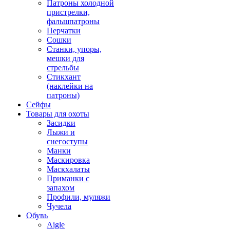
Патроны холодной
пристрелки,
фальшпатроны
Перчатки
Сошки
Станки, упоры,
мешки для
стрельбы
Стикхант
(наклейки на
патроны)
Сейфы
Товары для охоты
Засидки
Лыжи и
снегоступы
Манки
Маскировка
Маскхалаты
Приманки с
запахом
Профили, муляжи
Чучела
Обувь
Aigle