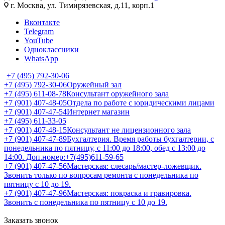
г. Москва, ул. Тимирязевская, д.11, корп.1
Вконтакте
Telegram
YouTube
Одноклассники
WhatsApp
+7 (495) 792-30-06
+7 (495) 792-30-06
Оружейный зал
+7 (495) 611-08-78
Консультант оружейного зала
+7 (901) 407-48-05
Отдела по работе с юридическими лицами
+7 (901) 407-47-54
Интернет магазин
+7 (495) 611-33-05
+7 (901) 407-48-15
Консультант не лицензионного зала
+7 (901) 407-47-89
Бухгалтерия. Время работы бухгалтерии, с
понедельника по пятницу, с 11:00 до 18:00, обед с 13:00 до
14:00. Доп.номер:+7(495)611-59-65
+7 (901) 407-47-56
Мастерская: слесарь/мастер-ложевщик.
Звонить только по вопросам ремонта с понедельника по
пятницу с 10 до 19.
+7 (901) 407-47-96
Мастерская: покраска и гравировка.
Звонить с понедельника по пятницу с 10 до 19.
Заказать звонок