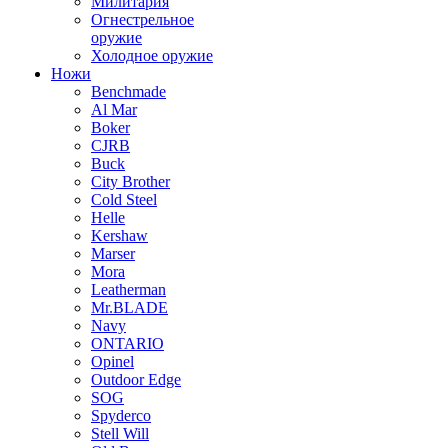
Милитария
Огнестрельное
оружие
Холодное оружие
Ножи
Benchmade
Al Mar
Boker
CJRB
Buck
City Brother
Cold Steel
Helle
Kershaw
Marser
Mora
Leatherman
Mr.BLADE
Navy
ONTARIO
Opinel
Outdoor Edge
SOG
Spyderco
Stell Will