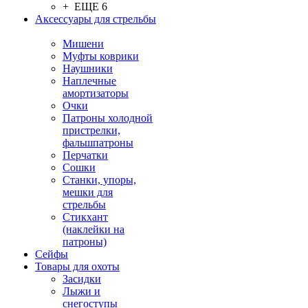
+ ЕЩЕ 6
Аксессуары для стрельбы
Мишени
Муфты коврики
Наушники
Наплечные
амортизаторы
Очки
Патроны холодной
пристрелки,
фальшпатроны
Перчатки
Сошки
Станки, упоры,
мешки для
стрельбы
Стикхант
(наклейки на
патроны)
Сейфы
Товары для охоты
Засидки
Лыжи и
снегоступы