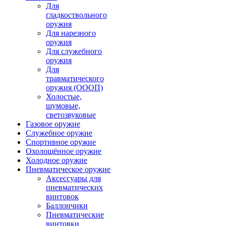
Для
гладкоствольного
оружия
Для нарезного
оружия
Для служебного
оружия
Для
травматического
оружия (ОООП)
Холостые,
шумовые,
светозвуковые
Газовое оружие
Служебное оружие
Спортивное оружие
Охолощённое оружие
Холодное оружие
Пневматическое оружие
Аксессуары для
пневматических
винтовок
Баллончики
Пневматические
винтовки