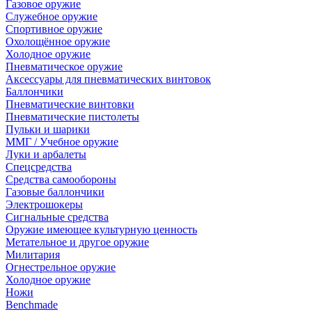
Газовое оружие
Служебное оружие
Спортивное оружие
Охолощённое оружие
Холодное оружие
Пневматическое оружие
Аксессуары для пневматических винтовок
Баллончики
Пневматические винтовки
Пневматические пистолеты
Пульки и шарики
ММГ / Учебное оружие
Луки и арбалеты
Спецсредства
Средства самообороны
Газовые баллончики
Электрошокеры
Сигнальные средства
Оружие имеющее культурную ценность
Метательное и другое оружие
Милитария
Огнестрельное оружие
Холодное оружие
Ножи
Benchmade