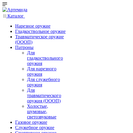
Каталог
Нарезное оружие
Гладкоствольное оружие
Травматическое оружие
(ОООП)
Патроны
Для
гладкоствольного
оружия
Для нарезного
оружия
Для служебного
оружия
Для
травматического
оружия (ОООП)
Холостые,
шумовые,
светозвуковые
Газовое оружие
Служебное оружие
Спортивное оружие