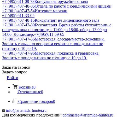
+7 (495) 611-08-78
Консультант оружейного зала
+7 (901) 407-48-05
Отдела по работе с юридическими лицами
+7 (901) 407-47-54
Интернет магазин
+7 (495) 611-33-05
+7 (901) 407-48-15
Консультант не лицензионного зала
+7 (901) 407-47-89
Бухгалтерия. Время работы бухгалтерии, с
понедельника по пятницу, с 11:00 до 18:00, обед с 13:00 до
14:00. Доп.номер:+7(495)611-59-65
+7 (901) 407-47-56
Мастерская: слесарь/мастер-ложевщик.
Звонить только по вопросам ремонта с понедельника по
пятницу с 10 до 19.
+7 (901) 407-47-96
Мастерская: покраска и гравировка.
Звонить с понедельника по пятницу с 10 до 19.
Заказать звонок
Задать вопрос
Войти
Корзина
0
Отложенные
0
Сравнение товаров
0
info@artemida-hunter.ru
Для коммерческих предложений:
commerse@artemida-hunter.ru