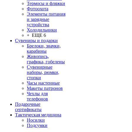
Термосы и фляжки
Фотоохота
Элементы питания
и зарядные
устройства
Холодильники
+ ЕЩЕ 6
Сувениры и подарки
Брелоки, значки,
карабины
Живопись,
графика, гобелены
Сувенирные
наборы, рюмки,
стопки
Часы настенные
Макеты патронов
Чехлы для
телефонов
Подарочные
сертификаты
Тактическая медицина
Носилки
Подсумки