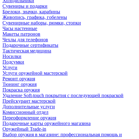
Холодильники
Сувениры и подарки
Брелоки, значки, карабины
Живопись, графика, гобелены
Сувенирные наборы, рюмки, стопки
Часы настенные
Макеты патронов
Чехлы для телефонов
Подарочные сертификаты
Тактическая медицина
Носилки
Подсумки
Услуги
Услуги оружейной мастерской
Ремонт оружия
Тюнинг оружия
Покраска оружия
Удаление Soft-touch покрытия с последующей покраской
Прейскурант мастерской
Дополнительные услуги
Комиссионный отдел
Переоформление оружия
Подарочные карты оружейного магазина
Оружейный Trade-in
Выбор оружия в магазине: профессиональная помощь и