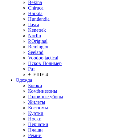
Bekina
Chiruсa
Harkila
Huntlandia
Itasca
Kenetrek
Norfin
P.Original
Remington
Seeland
Voodoo tactical
Псков-Полимер
Рат
+ ЕЩЕ 4
Одежда
Брюки
Комбинезоны
Головные уборы
Жилеты
Костюмы
Куртки
Носки
Перчатки
Плащи
Ремни