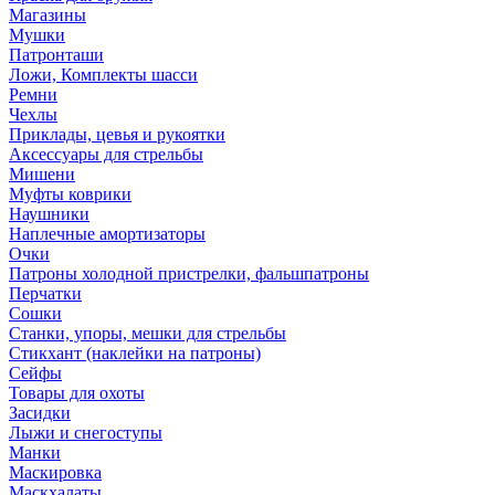
Магазины
Мушки
Патронташи
Ложи, Комплекты шасси
Ремни
Чехлы
Приклады, цевья и рукоятки
Аксессуары для стрельбы
Мишени
Муфты коврики
Наушники
Наплечные амортизаторы
Очки
Патроны холодной пристрелки, фальшпатроны
Перчатки
Сошки
Станки, упоры, мешки для стрельбы
Стикхант (наклейки на патроны)
Сейфы
Товары для охоты
Засидки
Лыжи и снегоступы
Манки
Маскировка
Маскхалаты