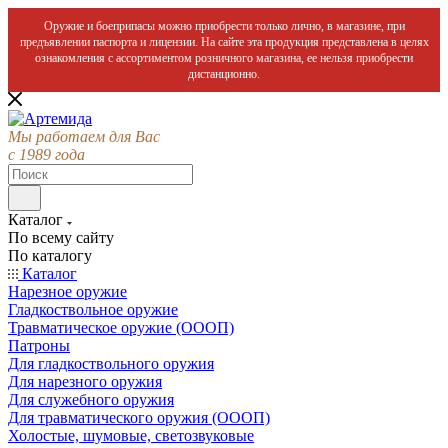
Оружие и боеприпасы можно приобрести только лично, в магазине, при
предъявлении паспорта и лицензии. На сайте эта продукция представлена в целях
ознакомления с ассортиментом розничного магазина, ее нельзя приобрести
дистанционно.
Мы работаем для Вас
с 1989 года
Каталог
По всему сайту
По каталогу
Каталог
Нарезное оружие
Гладкоствольное оружие
Травматическое оружие (ОООП)
Патроны
Для гладкоствольного оружия
Для нарезного оружия
Для служебного оружия
Для травматического оружия (ОООП)
Холостые, шумовые, светозвуковые