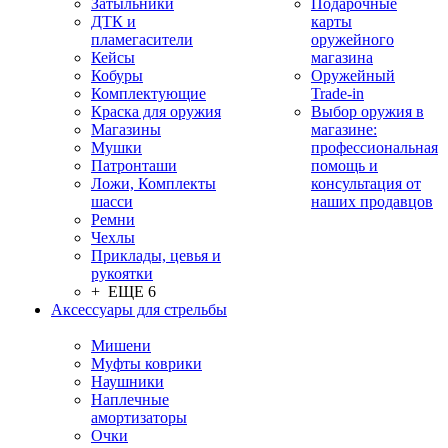
Затыльники
Подарочные
ДТК и
карты
пламегасители
оружейного
Кейсы
магазина
Кобуры
Оружейный
Комплектующие
Trade-in
Краска для оружия
Выбор оружия в
Магазины
магазине:
Мушки
профессиональная
Патронташи
помощь и
Ложи, Комплекты
консультация от
шасси
наших продавцов
Ремни
Чехлы
Приклады, цевья и
рукоятки
+ ЕЩЕ 6
Аксессуары для стрельбы
Мишени
Муфты коврики
Наушники
Наплечные
амортизаторы
Очки