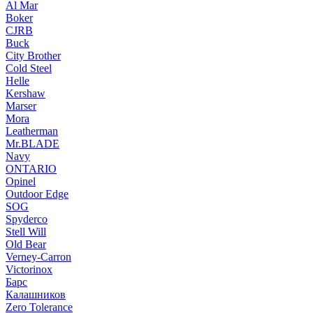
Al Mar
Boker
CJRB
Buck
City Brother
Cold Steel
Helle
Kershaw
Marser
Mora
Leatherman
Mr.BLADE
Navy
ONTARIO
Opinel
Outdoor Edge
SOG
Spyderco
Stell Will
Old Bear
Verney-Carron
Victorinox
Барс
Калашников
Zero Tolerance