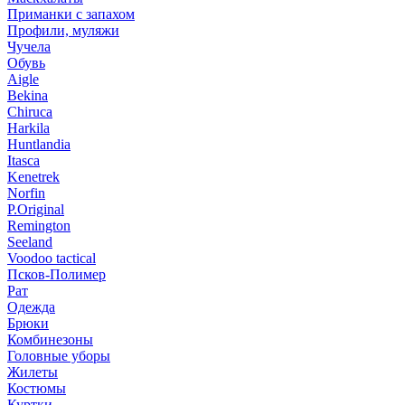
Приманки с запахом
Профили, муляжи
Чучела
Обувь
Aigle
Bekina
Chiruсa
Harkila
Huntlandia
Itasca
Kenetrek
Norfin
P.Original
Remington
Seeland
Voodoo tactical
Псков-Полимер
Рат
Одежда
Брюки
Комбинезоны
Головные уборы
Жилеты
Костюмы
Куртки