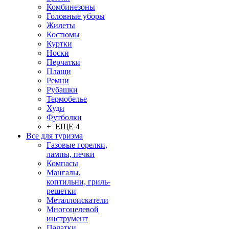
Комбинезоны
Головные уборы
Жилеты
Костюмы
Куртки
Носки
Перчатки
Плащи
Ремни
Рубашки
Термобелье
Худи
Футболки
+ ЕЩЕ 4
Все для туризма
Газовые горелки,
лампы, печки
Компасы
Мангалы,
коптильни, гриль-
решетки
Металлоискатели
Многоцелевой
инструмент
Палатки