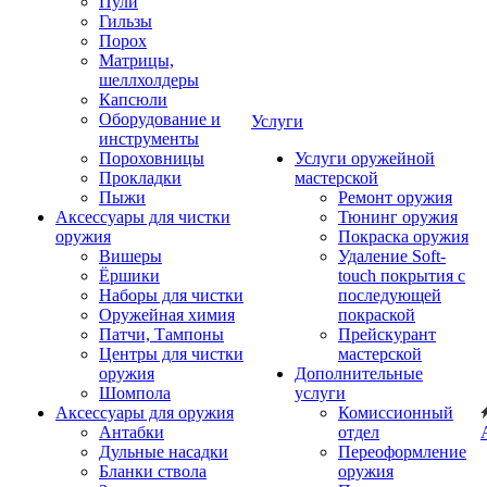
Пули
Гильзы
Порох
Матрицы,
шеллхолдеры
Капсюли
Оборудование и
Услуги
инструменты
Пороховницы
Услуги оружейной
Прокладки
мастерской
Пыжи
Ремонт оружия
Аксессуары для чистки
Тюнинг оружия
оружия
Покраска оружия
Вишеры
Удаление Soft-
Ёршики
touch покрытия с
Наборы для чистки
последующей
Оружейная химия
покраской
Патчи, Тампоны
Прейскурант
Центры для чистки
мастерской
оружия
Дополнительные
Шомпола
услуги
Аксессуары для оружия
Комиссионный
Антабки
отдел
Дульные насадки
Переоформление
Бланки ствола
оружия