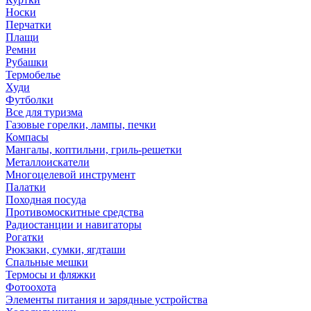
Носки
Перчатки
Плащи
Ремни
Рубашки
Термобелье
Худи
Футболки
Все для туризма
Газовые горелки, лампы, печки
Компасы
Мангалы, коптильни, гриль-решетки
Металлоискатели
Многоцелевой инструмент
Палатки
Походная посуда
Противомоскитные средства
Радиостанции и навигаторы
Рогатки
Рюкзаки, сумки, ягдташи
Спальные мешки
Термосы и фляжки
Фотоохота
Элементы питания и зарядные устройства