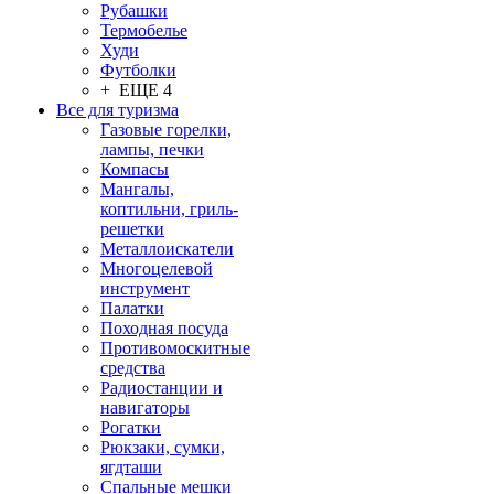
Рубашки
Термобелье
Худи
Футболки
+ ЕЩЕ 4
Все для туризма
Газовые горелки,
лампы, печки
Компасы
Мангалы,
коптильни, гриль-
решетки
Металлоискатели
Многоцелевой
инструмент
Палатки
Походная посуда
Противомоскитные
средства
Радиостанции и
навигаторы
Рогатки
Рюкзаки, сумки,
ягдташи
Спальные мешки