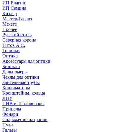
ИП Елагин
ИП Семина
Кизляр
Мастер-Гарант
Мачете
Прочее
Русский стиль
Северная корона
Титов А.С.
Точилки
Оптика
Аксессуары для оптики
Бинокли
Дальномеры
Чехлы для оптики
Зрительные трубы
Коллиматоры
Кронштейны, кольца
ЛЦУ
ПНВ и Тепловизоры
Прицелы
Фонари
Снаряжение патронов
Пули
Гильзы