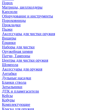
Порох
Матрицы, шеллхолдеры
Капсюли
Оборудование и инструменты
Пороховницы
Прокладки
Пыжи
Аксессуары для чистки оружия
Вишеры
Ёршики
Наборы для чистки
Оружейная химия
Патчи, Тампоны
Центры для чистки оружия
Шомпола
Аксессуары для оружия
Антабки
Дульные насадки
Бланки ствола
Затыльники
ДТК и пламегасители
Кейсы
Кобуры
Комплектующие
Краска для оружия