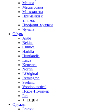
Манки
Маскировка
Маскхалаты
Приманки с
запахом
Профили, муляжи
Чучела
Обувь
Aigle
Bekina
Chiruсa
Harkila
Huntlandia
Itasca
Kenetrek
Norfin
P.Original
Remington
Seeland
Voodoo tactical
Псков-Полимер
Рат
+ ЕЩЕ 4
Одежда
Брюки