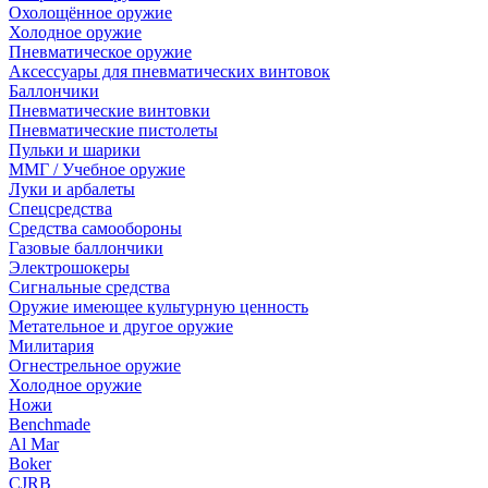
Охолощённое оружие
Холодное оружие
Пневматическое оружие
Аксессуары для пневматических винтовок
Баллончики
Пневматические винтовки
Пневматические пистолеты
Пульки и шарики
ММГ / Учебное оружие
Луки и арбалеты
Спецсредства
Средства самообороны
Газовые баллончики
Электрошокеры
Сигнальные средства
Оружие имеющее культурную ценность
Метательное и другое оружие
Милитария
Огнестрельное оружие
Холодное оружие
Ножи
Benchmade
Al Mar
Boker
CJRB