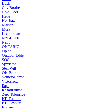
Buck
City Brother
Cold Steel
Helle
Kershaw
Marser
Mora
Leatherman
Mr.BLADE
Navy
ONTARIO
Opinel
Outdoor Edge
SOG
Spyderco
Stell Will
Old Bear
Verney-Carron
Victorinox
Барс
Калашников
Zero Tolerance
ИП Елагин
ИП Семина
Кизляр