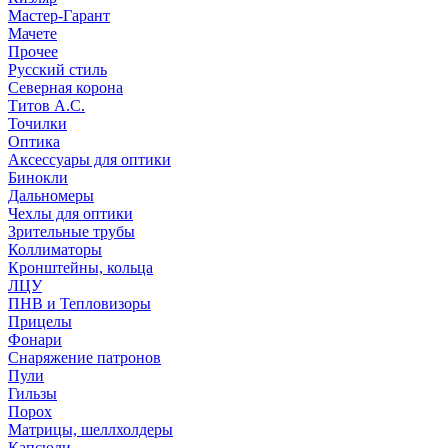
Мастер-Гарант
Мачете
Прочее
Русский стиль
Северная корона
Титов А.С.
Точилки
Оптика
Аксессуары для оптики
Бинокли
Дальномеры
Чехлы для оптики
Зрительные трубы
Коллиматоры
Кронштейны, кольца
ЛЦУ
ПНВ и Тепловизоры
Прицелы
Фонари
Снаряжение патронов
Пули
Гильзы
Порох
Матрицы, шеллхолдеры
Капсюли