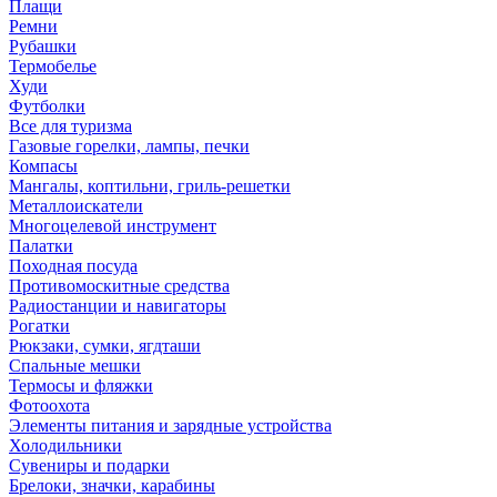
Плащи
Ремни
Рубашки
Термобелье
Худи
Футболки
Все для туризма
Газовые горелки, лампы, печки
Компасы
Мангалы, коптильни, гриль-решетки
Металлоискатели
Многоцелевой инструмент
Палатки
Походная посуда
Противомоскитные средства
Радиостанции и навигаторы
Рогатки
Рюкзаки, сумки, ягдташи
Спальные мешки
Термосы и фляжки
Фотоохота
Элементы питания и зарядные устройства
Холодильники
Сувениры и подарки
Брелоки, значки, карабины