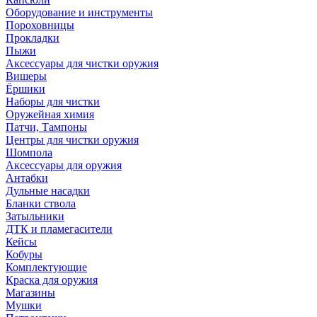
Оборудование и инструменты
Пороховницы
Прокладки
Пыжи
Аксессуары для чистки оружия
Вишеры
Ёршики
Наборы для чистки
Оружейная химия
Патчи, Тампоны
Центры для чистки оружия
Шомпола
Аксессуары для оружия
Антабки
Дульные насадки
Бланки ствола
Затыльники
ДТК и пламегасители
Кейсы
Кобуры
Комплектующие
Краска для оружия
Магазины
Мушки