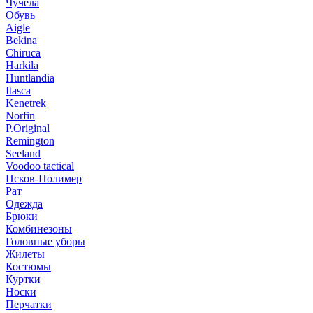
Чучела
Обувь
Aigle
Bekina
Chiruсa
Harkila
Huntlandia
Itasca
Kenetrek
Norfin
P.Original
Remington
Seeland
Voodoo tactical
Псков-Полимер
Рат
Одежда
Брюки
Комбинезоны
Головные уборы
Жилеты
Костюмы
Куртки
Носки
Перчатки