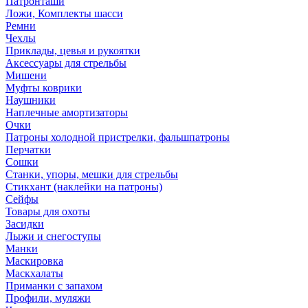
Патронташи
Ложи, Комплекты шасси
Ремни
Чехлы
Приклады, цевья и рукоятки
Аксессуары для стрельбы
Мишени
Муфты коврики
Наушники
Наплечные амортизаторы
Очки
Патроны холодной пристрелки, фальшпатроны
Перчатки
Сошки
Станки, упоры, мешки для стрельбы
Стикхант (наклейки на патроны)
Сейфы
Товары для охоты
Засидки
Лыжи и снегоступы
Манки
Маскировка
Маскхалаты
Приманки с запахом
Профили, муляжи