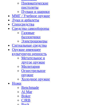
Пневматические
пистолеты
Пульки и шарики
ММГ / Учебное оружие
Луки и арбалеты
Спецсредства
Средства самообороны
Газовые
баллончики
Электрошокеры
Сигнальные средства
Оружие имеющее
культурную ценность
Метательное и
другое оружие
Милитария
Огнестрельное
оружие
Холодное оружие
Ножи
Benchmade
Al Mar
Boker
CJRB
Buck