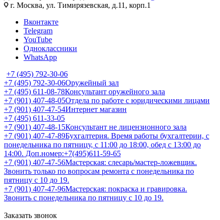
г. Москва, ул. Тимирязевская, д.11, корп.1
Вконтакте
Telegram
YouTube
Одноклассники
WhatsApp
+7 (495) 792-30-06
+7 (495) 792-30-06
Оружейный зал
+7 (495) 611-08-78
Консультант оружейного зала
+7 (901) 407-48-05
Отдела по работе с юридическими лицами
+7 (901) 407-47-54
Интернет магазин
+7 (495) 611-33-05
+7 (901) 407-48-15
Консультант не лицензионного зала
+7 (901) 407-47-89
Бухгалтерия. Время работы бухгалтерии, с
понедельника по пятницу, с 11:00 до 18:00, обед с 13:00 до
14:00. Доп.номер:+7(495)611-59-65
+7 (901) 407-47-56
Мастерская: слесарь/мастер-ложевщик.
Звонить только по вопросам ремонта с понедельника по
пятницу с 10 до 19.
+7 (901) 407-47-96
Мастерская: покраска и гравировка.
Звонить с понедельника по пятницу с 10 до 19.
Заказать звонок