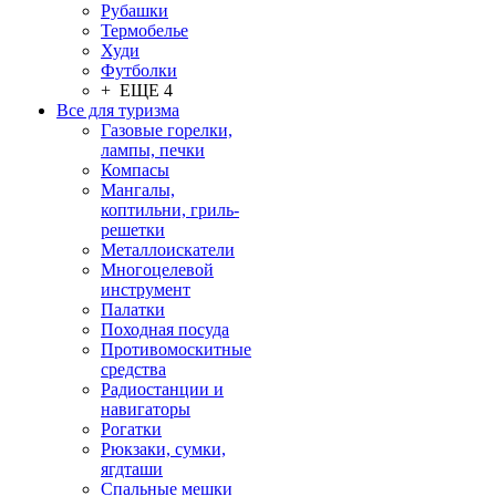
Рубашки
Термобелье
Худи
Футболки
+ ЕЩЕ 4
Все для туризма
Газовые горелки,
лампы, печки
Компасы
Мангалы,
коптильни, гриль-
решетки
Металлоискатели
Многоцелевой
инструмент
Палатки
Походная посуда
Противомоскитные
средства
Радиостанции и
навигаторы
Рогатки
Рюкзаки, сумки,
ягдташи
Спальные мешки