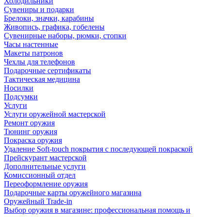
Холодильники
Сувениры и подарки
Брелоки, значки, карабины
Живопись, графика, гобелены
Сувенирные наборы, рюмки, стопки
Часы настенные
Макеты патронов
Чехлы для телефонов
Подарочные сертификаты
Тактическая медицина
Носилки
Подсумки
Услуги
Услуги оружейной мастерской
Ремонт оружия
Тюнинг оружия
Покраска оружия
Удаление Soft-touch покрытия с последующей покраской
Прейскурант мастерской
Дополнительные услуги
Комиссионный отдел
Переоформление оружия
Подарочные карты оружейного магазина
Оружейный Trade-in
Выбор оружия в магазине: профессиональная помощь и