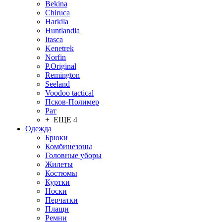
Bekina
Chiruсa
Harkila
Huntlandia
Itasca
Kenetrek
Norfin
P.Original
Remington
Seeland
Voodoo tactical
Псков-Полимер
Рат
+ ЕЩЕ 4
Одежда
Брюки
Комбинезоны
Головные уборы
Жилеты
Костюмы
Куртки
Носки
Перчатки
Плащи
Ремни