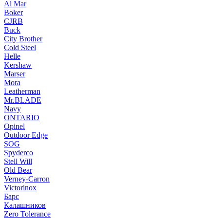
Al Mar
Boker
CJRB
Buck
City Brother
Cold Steel
Helle
Kershaw
Marser
Mora
Leatherman
Mr.BLADE
Navy
ONTARIO
Opinel
Outdoor Edge
SOG
Spyderco
Stell Will
Old Bear
Verney-Carron
Victorinox
Барс
Калашников
Zero Tolerance