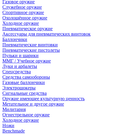
Газовое оружие
Служебное оружие
Спортивное оружие
Охолощённое оружие
Холодное оружие
Пневматическое оружие
Аксессуары для пневматических винтовок
Баллончики
Пневматические винтовки
Пневматические пистолеты
Пульки и шарики
ММГ / Учебное оружие
Луки и арбалеты
Спецсредства
Средства самообороны
Газовые баллончики
Электрошокеры
Сигнальные средства
Оружие имеющее культурную ценность
Метательное и другое оружие
Милитария
Огнестрельное оружие
Холодное оружие
Ножи
Benchmade