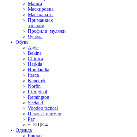
Манки
Маскировка
Маскхалаты
Приманки с
запахом
Профили, муляжи
Чучела
Обувь
Aigle
Bekina
Chiruсa
Harkila
Huntlandia
Itasca
Kenetrek
Norfin
P.Original
Remington
Seeland
Voodoo tactical
Псков-Полимер
Рат
+ ЕЩЕ 4
Одежда
Брюки