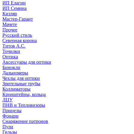
ИП Елагин
ИП Семина
Кизляр
Мастер-Гарант
Мачете
Прочее
Русский стиль
Северная корона
Титов А.С.
Точилки
Оптика
Аксессуары для оптики
Бинокли
Дальномеры
Чехлы для оптики
Зрительные трубы
Коллиматоры
Кронштейны, кольца
ЛЦУ
ПНВ и Тепловизоры
Прицелы
Фонари
Снаряжение патронов
Пули
Гильзы