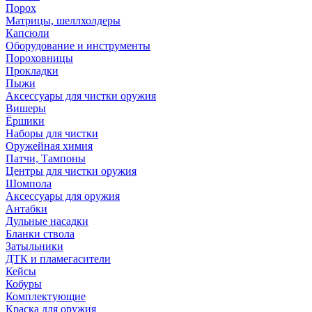
Порох
Матрицы, шеллхолдеры
Капсюли
Оборудование и инструменты
Пороховницы
Прокладки
Пыжи
Аксессуары для чистки оружия
Вишеры
Ёршики
Наборы для чистки
Оружейная химия
Патчи, Тампоны
Центры для чистки оружия
Шомпола
Аксессуары для оружия
Антабки
Дульные насадки
Бланки ствола
Затыльники
ДТК и пламегасители
Кейсы
Кобуры
Комплектующие
Краска для оружия