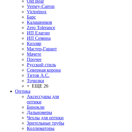
Old Bear
Verney-Carron
Victorinox
Барс
Калашников
Zero Tolerance
ИП Елагин
ИП Семина
Кизляр
Мастер-Гарант
Мачете
Прочее
Русский стиль
Северная корона
Титов А.С.
Точилки
+ ЕЩЕ 26
Оптика
Аксессуары для
оптики
Бинокли
Дальномеры
Чехлы для оптики
Зрительные трубы
Коллиматоры