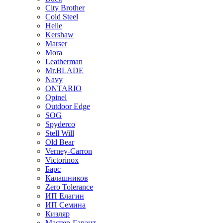
City Brother
Cold Steel
Helle
Kershaw
Marser
Mora
Leatherman
Mr.BLADE
Navy
ONTARIO
Opinel
Outdoor Edge
SOG
Spyderco
Stell Will
Old Bear
Verney-Carron
Victorinox
Барс
Калашников
Zero Tolerance
ИП Елагин
ИП Семина
Кизляр
Мастер-Гарант