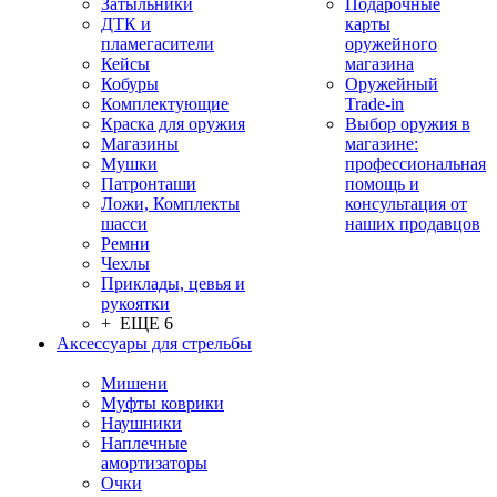
Затыльники
Подарочные
ДТК и
карты
пламегасители
оружейного
Кейсы
магазина
Кобуры
Оружейный
Комплектующие
Trade-in
Краска для оружия
Выбор оружия в
Магазины
магазине:
Мушки
профессиональная
Патронташи
помощь и
Ложи, Комплекты
консультация от
шасси
наших продавцов
Ремни
Чехлы
Приклады, цевья и
рукоятки
+ ЕЩЕ 6
Аксессуары для стрельбы
Мишени
Муфты коврики
Наушники
Наплечные
амортизаторы
Очки