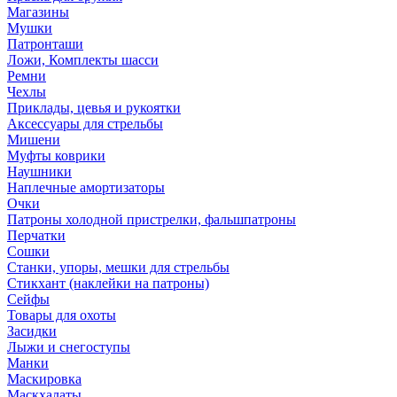
Магазины
Мушки
Патронташи
Ложи, Комплекты шасси
Ремни
Чехлы
Приклады, цевья и рукоятки
Аксессуары для стрельбы
Мишени
Муфты коврики
Наушники
Наплечные амортизаторы
Очки
Патроны холодной пристрелки, фальшпатроны
Перчатки
Сошки
Станки, упоры, мешки для стрельбы
Стикхант (наклейки на патроны)
Сейфы
Товары для охоты
Засидки
Лыжи и снегоступы
Манки
Маскировка
Маскхалаты