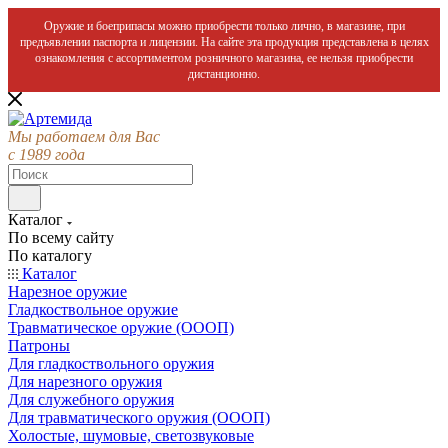
Оружие и боеприпасы можно приобрести только лично, в магазине, при
предъявлении паспорта и лицензии. На сайте эта продукция представлена в целях
ознакомления с ассортиментом розничного магазина, ее нельзя приобрести
дистанционно.
Мы работаем для Вас
с 1989 года
Каталог
По всему сайту
По каталогу
Каталог
Нарезное оружие
Гладкоствольное оружие
Травматическое оружие (ОООП)
Патроны
Для гладкоствольного оружия
Для нарезного оружия
Для служебного оружия
Для травматического оружия (ОООП)
Холостые, шумовые, светозвуковые