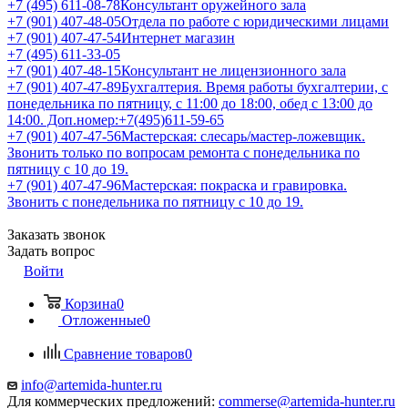
+7 (495) 611-08-78
Консультант оружейного зала
+7 (901) 407-48-05
Отдела по работе с юридическими лицами
+7 (901) 407-47-54
Интернет магазин
+7 (495) 611-33-05
+7 (901) 407-48-15
Консультант не лицензионного зала
+7 (901) 407-47-89
Бухгалтерия. Время работы бухгалтерии, с
понедельника по пятницу, с 11:00 до 18:00, обед с 13:00 до
14:00. Доп.номер:+7(495)611-59-65
+7 (901) 407-47-56
Мастерская: слесарь/мастер-ложевщик.
Звонить только по вопросам ремонта с понедельника по
пятницу с 10 до 19.
+7 (901) 407-47-96
Мастерская: покраска и гравировка.
Звонить с понедельника по пятницу с 10 до 19.
Заказать звонок
Задать вопрос
Войти
Корзина
0
Отложенные
0
Сравнение товаров
0
info@artemida-hunter.ru
Для коммерческих предложений:
commerse@artemida-hunter.ru