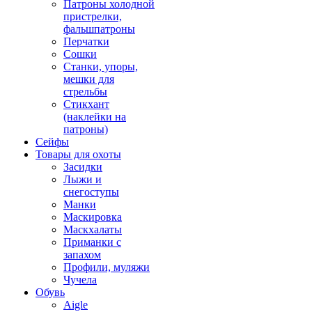
Патроны холодной
пристрелки,
фальшпатроны
Перчатки
Сошки
Станки, упоры,
мешки для
стрельбы
Стикхант
(наклейки на
патроны)
Сейфы
Товары для охоты
Засидки
Лыжи и
снегоступы
Манки
Маскировка
Маскхалаты
Приманки с
запахом
Профили, муляжи
Чучела
Обувь
Aigle