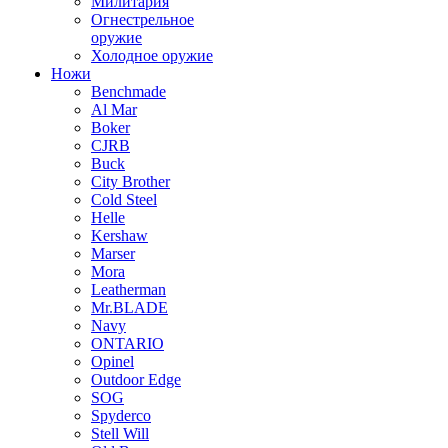
Милитария
Огнестрельное
оружие
Холодное оружие
Ножи
Benchmade
Al Mar
Boker
CJRB
Buck
City Brother
Cold Steel
Helle
Kershaw
Marser
Mora
Leatherman
Mr.BLADE
Navy
ONTARIO
Opinel
Outdoor Edge
SOG
Spyderco
Stell Will