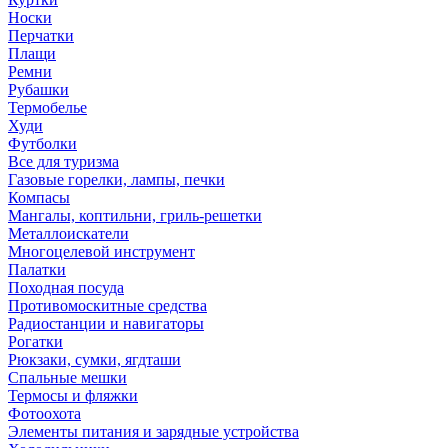
Носки
Перчатки
Плащи
Ремни
Рубашки
Термобелье
Худи
Футболки
Все для туризма
Газовые горелки, лампы, печки
Компасы
Мангалы, коптильни, гриль-решетки
Металлоискатели
Многоцелевой инструмент
Палатки
Походная посуда
Противомоскитные средства
Радиостанции и навигаторы
Рогатки
Рюкзаки, сумки, ягдташи
Спальные мешки
Термосы и фляжки
Фотоохота
Элементы питания и зарядные устройства