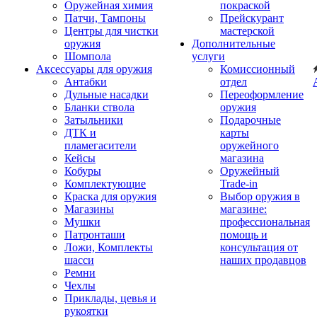
Оружейная химия
покраской
Патчи, Тампоны
Прейскурант
Центры для чистки
мастерской
оружия
Дополнительные
Шомпола
услуги
Аксессуары для оружия
Комиссионный
Антабки
отдел
Дульные насадки
Переоформление
Бланки ствола
оружия
Затыльники
Подарочные
ДТК и
карты
пламегасители
оружейного
Кейсы
магазина
Кобуры
Оружейный
Комплектующие
Trade-in
Краска для оружия
Выбор оружия в
Магазины
магазине:
Мушки
профессиональная
Патронташи
помощь и
Ложи, Комплекты
консультация от
шасси
наших продавцов
Ремни
Чехлы
Приклады, цевья и
рукоятки