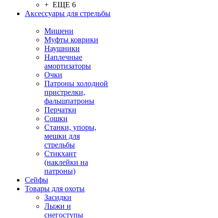
+ ЕЩЕ 6
Аксессуары для стрельбы
Мишени
Муфты коврики
Наушники
Наплечные
амортизаторы
Очки
Патроны холодной
пристрелки,
фальшпатроны
Перчатки
Сошки
Станки, упоры,
мешки для
стрельбы
Стикхант
(наклейки на
патроны)
Сейфы
Товары для охоты
Засидки
Лыжи и
снегоступы