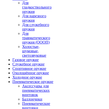
Для
гладкоствольного
оружия
Для нарезного
оружия
Для служебного
оружия
Для
травматического
оружия (ОООП)
Холостые,
шумовые,
светозвуковые
Газовое оружие
Служебное оружие
Спортивное оружие
Охолощённое оружие
Холодное оружие
Пневматическое оружие
Аксессуары для
пневматических
винтовок
Баллончики
Пневматические
винтовки