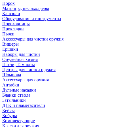
Порох
Матрицы, шеллхолдеры
Капсюли
Оборудование и инструменты
Пороховницы
Прокладки
Пыжи
Аксессуары для чистки оружия
Вишеры
Ёршики
Наборы для чистки
Оружейная химия
Патчи, Тампоны
Центры для чистки оружия
Шомпола
Аксессуары для оружия
Антабки
Дульные насадки
Бланки ствола
Затыльники
ДТК и пламегасители
Кейсы
Кобуры
Комплектующие
Краска для оружия