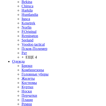
Bekina
Chiruсa
Harkila
Huntlandia
Itasca
Kenetrek
Norfin
P.Original
Remington
Seeland
Voodoo tactical
Псков-Полимер
Рат
+ ЕЩЕ 4
Одежда
Брюки
Комбинезоны
Головные уборы
Жилеты
Костюмы
Куртки
Носки
Перчатки
Плащи
Ремни