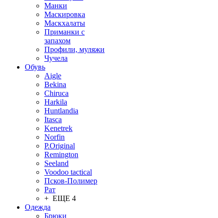
Манки
Маскировка
Маскхалаты
Приманки с
запахом
Профили, муляжи
Чучела
Обувь
Aigle
Bekina
Chiruсa
Harkila
Huntlandia
Itasca
Kenetrek
Norfin
P.Original
Remington
Seeland
Voodoo tactical
Псков-Полимер
Рат
+ ЕЩЕ 4
Одежда
Брюки