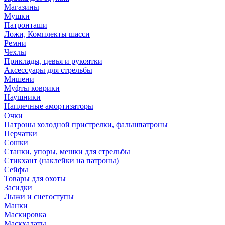
Магазины
Мушки
Патронташи
Ложи, Комплекты шасси
Ремни
Чехлы
Приклады, цевья и рукоятки
Аксессуары для стрельбы
Мишени
Муфты коврики
Наушники
Наплечные амортизаторы
Очки
Патроны холодной пристрелки, фальшпатроны
Перчатки
Сошки
Станки, упоры, мешки для стрельбы
Стикхант (наклейки на патроны)
Сейфы
Товары для охоты
Засидки
Лыжи и снегоступы
Манки
Маскировка
Маскхалаты