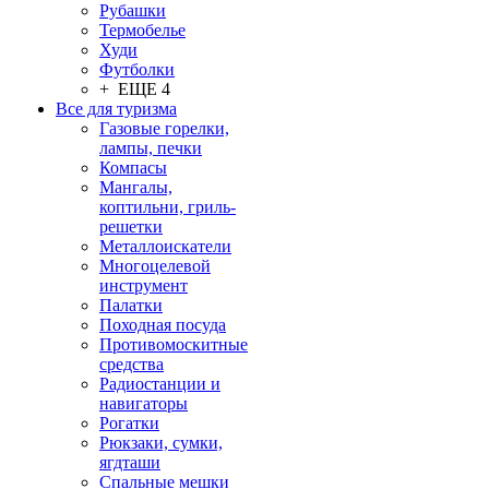
Рубашки
Термобелье
Худи
Футболки
+ ЕЩЕ 4
Все для туризма
Газовые горелки,
лампы, печки
Компасы
Мангалы,
коптильни, гриль-
решетки
Металлоискатели
Многоцелевой
инструмент
Палатки
Походная посуда
Противомоскитные
средства
Радиостанции и
навигаторы
Рогатки
Рюкзаки, сумки,
ягдташи
Спальные мешки