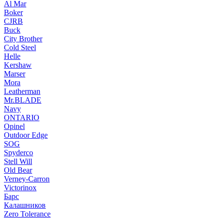
Al Mar
Boker
CJRB
Buck
City Brother
Cold Steel
Helle
Kershaw
Marser
Mora
Leatherman
Mr.BLADE
Navy
ONTARIO
Opinel
Outdoor Edge
SOG
Spyderco
Stell Will
Old Bear
Verney-Carron
Victorinox
Барс
Калашников
Zero Tolerance