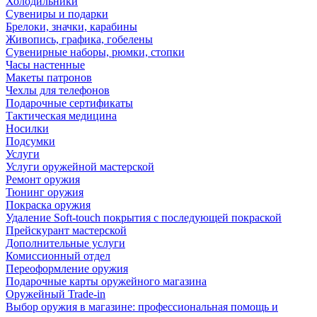
Холодильники
Сувениры и подарки
Брелоки, значки, карабины
Живопись, графика, гобелены
Сувенирные наборы, рюмки, стопки
Часы настенные
Макеты патронов
Чехлы для телефонов
Подарочные сертификаты
Тактическая медицина
Носилки
Подсумки
Услуги
Услуги оружейной мастерской
Ремонт оружия
Тюнинг оружия
Покраска оружия
Удаление Soft-touch покрытия с последующей покраской
Прейскурант мастерской
Дополнительные услуги
Комиссионный отдел
Переоформление оружия
Подарочные карты оружейного магазина
Оружейный Trade-in
Выбор оружия в магазине: профессиональная помощь и