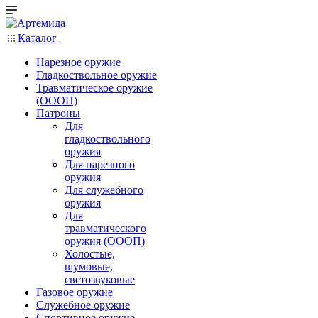
Каталог
Нарезное оружие
Гладкоствольное оружие
Травматическое оружие
(ОООП)
Патроны
Для
гладкоствольного
оружия
Для нарезного
оружия
Для служебного
оружия
Для
травматического
оружия (ОООП)
Холостые,
шумовые,
светозвуковые
Газовое оружие
Служебное оружие
Спортивное оружие