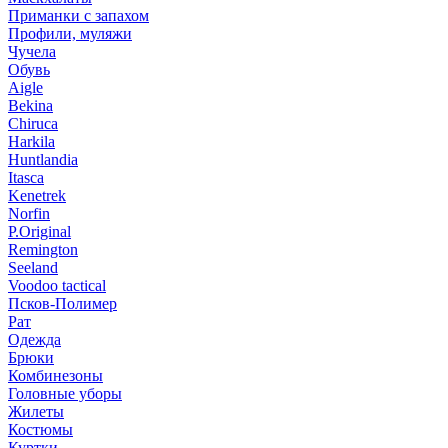
Приманки с запахом
Профили, муляжи
Чучела
Обувь
Aigle
Bekina
Chiruсa
Harkila
Huntlandia
Itasca
Kenetrek
Norfin
P.Original
Remington
Seeland
Voodoo tactical
Псков-Полимер
Рат
Одежда
Брюки
Комбинезоны
Головные уборы
Жилеты
Костюмы
Куртки