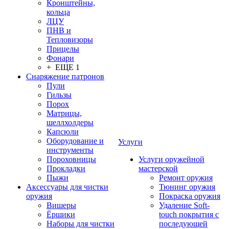
Кронштейны,
кольца
ЛЦУ
ПНВ и
Тепловизоры
Прицелы
Фонари
+ ЕЩЕ 1
Снаряжение патронов
Пули
Гильзы
Порох
Матрицы,
шеллхолдеры
Капсюли
Оборудование и
Услуги
инструменты
Пороховницы
Услуги оружейной
Прокладки
мастерской
Пыжи
Ремонт оружия
Аксессуары для чистки
Тюнинг оружия
оружия
Покраска оружия
Вишеры
Удаление Soft-
Ёршики
touch покрытия с
Наборы для чистки
последующей