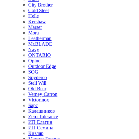
City Brother
Cold Steel
Helle
Kershaw
Marser
Mora
Leatherman
Mr.BLADE
Navy
ONTARIO
Opinel
Outdoor Edge
SOG
Spyderco
Stell Will
Old Bear
Verney-Carron
Victorinox
Барс
Калашников
Zero Tolerance
ИП Елагин
ИП Семина
Кизляр
Мастер-Гарант