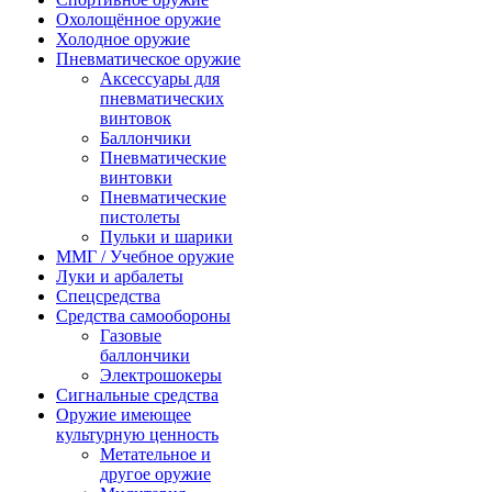
Охолощённое оружие
Холодное оружие
Пневматическое оружие
Аксессуары для
пневматических
винтовок
Баллончики
Пневматические
винтовки
Пневматические
пистолеты
Пульки и шарики
ММГ / Учебное оружие
Луки и арбалеты
Спецсредства
Средства самообороны
Газовые
баллончики
Электрошокеры
Сигнальные средства
Оружие имеющее
культурную ценность
Метательное и
другое оружие