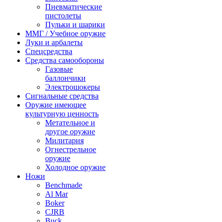
Пневматические
пистолеты
Пульки и шарики
ММГ / Учебное оружие
Луки и арбалеты
Спецсредства
Средства самообороны
Газовые
баллончики
Электрошокеры
Сигнальные средства
Оружие имеющее
культурную ценность
Метательное и
другое оружие
Милитария
Огнестрельное
оружие
Холодное оружие
Ножи
Benchmade
Al Mar
Boker
CJRB
Buck