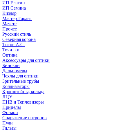
ИП Елагин
ИП Семина
Кизляр
Мастер-Гарант
Мачете
Прочее
Русский стиль
Северная корона
Титов А.С.
Точилки
Оптика
Аксессуары для оптики
Бинокли
Дальномеры
Чехлы для оптики
Зрительные трубы
Коллиматоры
Кронштейны, кольца
ЛЦУ
ПНВ и Тепловизоры
Прицелы
Фонари
Снаряжение патронов
Пули
Гильзы