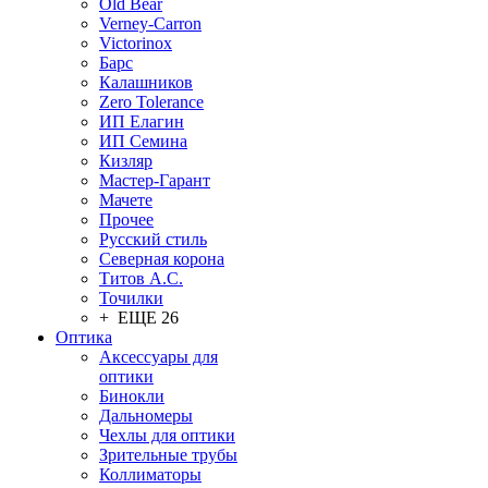
Old Bear
Verney-Carron
Victorinox
Барс
Калашников
Zero Tolerance
ИП Елагин
ИП Семина
Кизляр
Мастер-Гарант
Мачете
Прочее
Русский стиль
Северная корона
Титов А.С.
Точилки
+ ЕЩЕ 26
Оптика
Аксессуары для
оптики
Бинокли
Дальномеры
Чехлы для оптики
Зрительные трубы
Коллиматоры