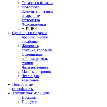
Термосы и фляжки
Фотоохота
Элементы питания
и зарядные
устройства
Холодильники
+ ЕЩЕ 6
Сувениры и подарки
Брелоки, значки,
карабины
Живопись,
графика, гобелены
Сувенирные
наборы, рюмки,
стопки
Часы настенные
Макеты патронов
Чехлы для
телефонов
Подарочные
сертификаты
Тактическая медицина
Носилки
Подсумки