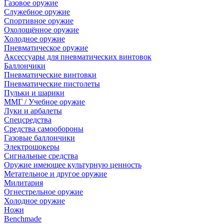
Газовое оружие
Служебное оружие
Спортивное оружие
Охолощённое оружие
Холодное оружие
Пневматическое оружие
Аксессуары для пневматических винтовок
Баллончики
Пневматические винтовки
Пневматические пистолеты
Пульки и шарики
ММГ / Учебное оружие
Луки и арбалеты
Спецсредства
Средства самообороны
Газовые баллончики
Электрошокеры
Сигнальные средства
Оружие имеющее культурную ценность
Метательное и другое оружие
Милитария
Огнестрельное оружие
Холодное оружие
Ножи
Benchmade