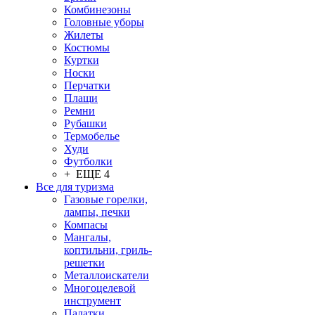
Комбинезоны
Головные уборы
Жилеты
Костюмы
Куртки
Носки
Перчатки
Плащи
Ремни
Рубашки
Термобелье
Худи
Футболки
+ ЕЩЕ 4
Все для туризма
Газовые горелки,
лампы, печки
Компасы
Мангалы,
коптильни, гриль-
решетки
Металлоискатели
Многоцелевой
инструмент
Палатки