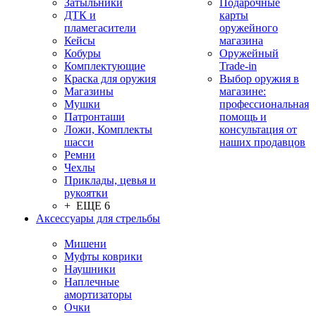
Затыльники
Подарочные
ДТК и
карты
пламегасители
оружейного
Кейсы
магазина
Кобуры
Оружейный
Комплектующие
Trade-in
Краска для оружия
Выбор оружия в
Магазины
магазине:
Мушки
профессиональная
Патронташи
помощь и
Ложи, Комплекты
консультация от
шасси
наших продавцов
Ремни
Чехлы
Приклады, цевья и
рукоятки
+ ЕЩЕ 6
Аксессуары для стрельбы
Мишени
Муфты коврики
Наушники
Наплечные
амортизаторы
Очки