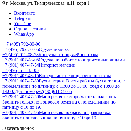
г. Москва, ул. Тимирязевская, д.11, корп.1
Вконтакте
Telegram
YouTube
Одноклассники
WhatsApp
+7 (495) 792-30-06
+7 (495) 792-30-06
Оружейный зал
+7 (495) 611-08-78
Консультант оружейного зала
+7 (901) 407-48-05
Отдела по работе с юридическими лицами
+7 (901) 407-47-54
Интернет магазин
+7 (495) 611-33-05
+7 (901) 407-48-15
Консультант не лицензионного зала
+7 (901) 407-47-89
Бухгалтерия. Время работы бухгалтерии, с
понедельника по пятницу, с 11:00 до 18:00, обед с 13:00 до
14:00. Доп.номер:+7(495)611-59-65
+7 (901) 407-47-56
Мастерская: слесарь/мастер-ложевщик.
Звонить только по вопросам ремонта с понедельника по
пятницу с 10 до 19.
+7 (901) 407-47-96
Мастерская: покраска и гравировка.
Звонить с понедельника по пятницу с 10 до 19.
Заказать звонок