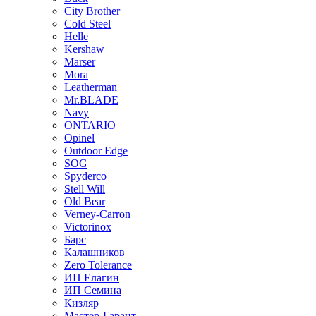
City Brother
Cold Steel
Helle
Kershaw
Marser
Mora
Leatherman
Mr.BLADE
Navy
ONTARIO
Opinel
Outdoor Edge
SOG
Spyderco
Stell Will
Old Bear
Verney-Carron
Victorinox
Барс
Калашников
Zero Tolerance
ИП Елагин
ИП Семина
Кизляр
Мастер-Гарант