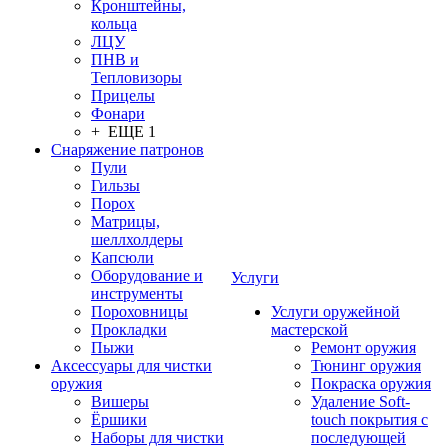
Кронштейны,
кольца
ЛЦУ
ПНВ и
Тепловизоры
Прицелы
Фонари
+ ЕЩЕ 1
Снаряжение патронов
Пули
Гильзы
Порох
Матрицы,
шеллхолдеры
Капсюли
Оборудование и
Услуги
инструменты
Пороховницы
Услуги оружейной
Прокладки
мастерской
Пыжи
Ремонт оружия
Аксессуары для чистки
Тюнинг оружия
оружия
Покраска оружия
Вишеры
Удаление Soft-
Ёршики
touch покрытия с
Наборы для чистки
последующей