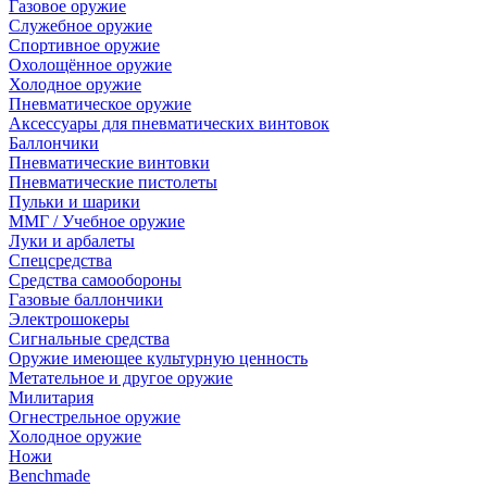
Газовое оружие
Служебное оружие
Спортивное оружие
Охолощённое оружие
Холодное оружие
Пневматическое оружие
Аксессуары для пневматических винтовок
Баллончики
Пневматические винтовки
Пневматические пистолеты
Пульки и шарики
ММГ / Учебное оружие
Луки и арбалеты
Спецсредства
Средства самообороны
Газовые баллончики
Электрошокеры
Сигнальные средства
Оружие имеющее культурную ценность
Метательное и другое оружие
Милитария
Огнестрельное оружие
Холодное оружие
Ножи
Benchmade