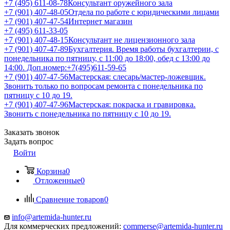
+7 (495) 611-08-78
Консультант оружейного зала
+7 (901) 407-48-05
Отдела по работе с юридическими лицами
+7 (901) 407-47-54
Интернет магазин
+7 (495) 611-33-05
+7 (901) 407-48-15
Консультант не лицензионного зала
+7 (901) 407-47-89
Бухгалтерия. Время работы бухгалтерии, с
понедельника по пятницу, с 11:00 до 18:00, обед с 13:00 до
14:00. Доп.номер:+7(495)611-59-65
+7 (901) 407-47-56
Мастерская: слесарь/мастер-ложевщик.
Звонить только по вопросам ремонта с понедельника по
пятницу с 10 до 19.
+7 (901) 407-47-96
Мастерская: покраска и гравировка.
Звонить с понедельника по пятницу с 10 до 19.
Заказать звонок
Задать вопрос
Войти
Корзина
0
Отложенные
0
Сравнение товаров
0
info@artemida-hunter.ru
Для коммерческих предложений:
commerse@artemida-hunter.ru