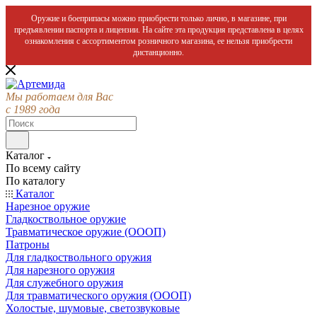
Оружие и боеприпасы можно приобрести только лично, в магазине, при
предъявлении паспорта и лицензии. На сайте эта продукция представлена в целях
ознакомления с ассортиментом розничного магазина, ее нельзя приобрести
дистанционно.
Мы работаем для Вас
с 1989 года
Каталог
По всему сайту
По каталогу
Каталог
Нарезное оружие
Гладкоствольное оружие
Травматическое оружие (ОООП)
Патроны
Для гладкоствольного оружия
Для нарезного оружия
Для служебного оружия
Для травматического оружия (ОООП)
Холостые, шумовые, светозвуковые