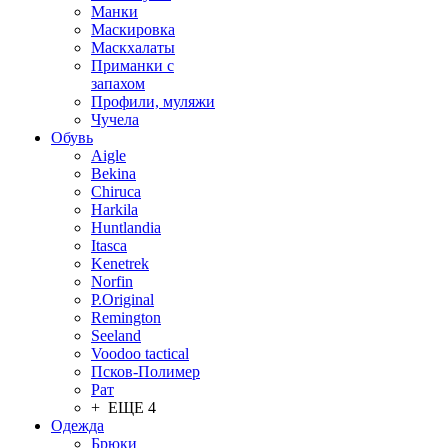
Манки
Маскировка
Маскхалаты
Приманки с
запахом
Профили, муляжи
Чучела
Обувь
Aigle
Bekina
Chiruсa
Harkila
Huntlandia
Itasca
Kenetrek
Norfin
P.Original
Remington
Seeland
Voodoo tactical
Псков-Полимер
Рат
+ ЕЩЕ 4
Одежда
Брюки