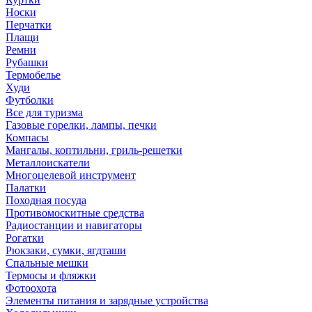
Носки
Перчатки
Плащи
Ремни
Рубашки
Термобелье
Худи
Футболки
Все для туризма
Газовые горелки, лампы, печки
Компасы
Мангалы, коптильни, гриль-решетки
Металлоискатели
Многоцелевой инструмент
Палатки
Походная посуда
Противомоскитные средства
Радиостанции и навигаторы
Рогатки
Рюкзаки, сумки, ягдташи
Спальные мешки
Термосы и фляжки
Фотоохота
Элементы питания и зарядные устройства