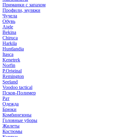
Приманки с запахом
Профили, муляжи
Чучела
Обувь
Aigle
Bekina
Chiruсa
Harkila
Huntlandia
Itasca
Kenetrek
Norfin
P.Original
Remington
Seeland
Voodoo tactical
Псков-Полимер
Рат
Одежда
Брюки
Комбинезоны
Головные уборы
Жилеты
Костюмы
Куртки