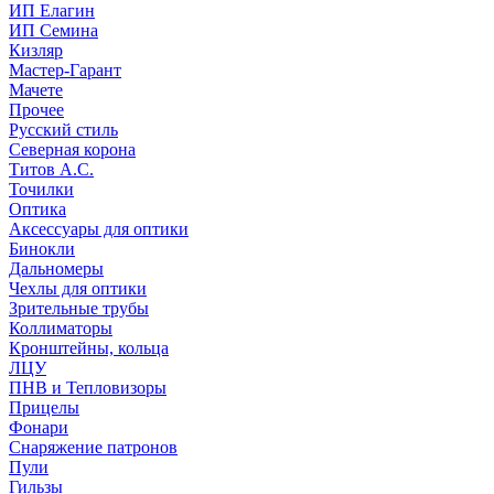
ИП Елагин
ИП Семина
Кизляр
Мастер-Гарант
Мачете
Прочее
Русский стиль
Северная корона
Титов А.С.
Точилки
Оптика
Аксессуары для оптики
Бинокли
Дальномеры
Чехлы для оптики
Зрительные трубы
Коллиматоры
Кронштейны, кольца
ЛЦУ
ПНВ и Тепловизоры
Прицелы
Фонари
Снаряжение патронов
Пули
Гильзы