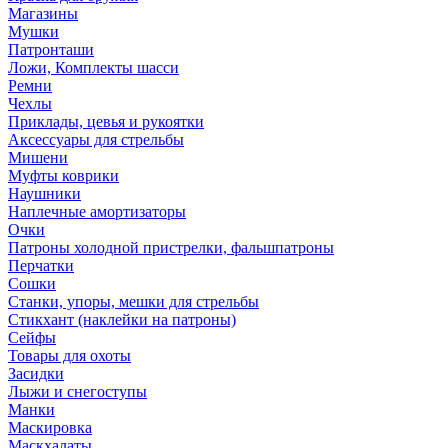
Магазины
Мушки
Патронташи
Ложи, Комплекты шасси
Ремни
Чехлы
Приклады, цевья и рукоятки
Аксессуары для стрельбы
Мишени
Муфты коврики
Наушники
Наплечные амортизаторы
Очки
Патроны холодной пристрелки, фальшпатроны
Перчатки
Сошки
Станки, упоры, мешки для стрельбы
Стикхант (наклейки на патроны)
Сейфы
Товары для охоты
Засидки
Лыжи и снегоступы
Манки
Маскировка
Маскхалаты