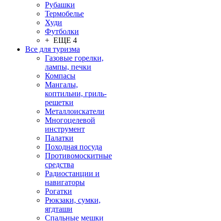
Рубашки
Термобелье
Худи
Футболки
+ ЕЩЕ 4
Все для туризма
Газовые горелки,
лампы, печки
Компасы
Мангалы,
коптильни, гриль-
решетки
Металлоискатели
Многоцелевой
инструмент
Палатки
Походная посуда
Противомоскитные
средства
Радиостанции и
навигаторы
Рогатки
Рюкзаки, сумки,
ягдташи
Спальные мешки