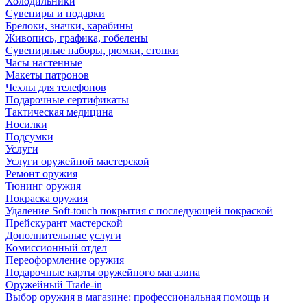
Холодильники
Сувениры и подарки
Брелоки, значки, карабины
Живопись, графика, гобелены
Сувенирные наборы, рюмки, стопки
Часы настенные
Макеты патронов
Чехлы для телефонов
Подарочные сертификаты
Тактическая медицина
Носилки
Подсумки
Услуги
Услуги оружейной мастерской
Ремонт оружия
Тюнинг оружия
Покраска оружия
Удаление Soft-touch покрытия с последующей покраской
Прейскурант мастерской
Дополнительные услуги
Комиссионный отдел
Переоформление оружия
Подарочные карты оружейного магазина
Оружейный Trade-in
Выбор оружия в магазине: профессиональная помощь и