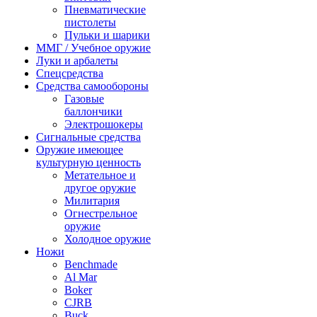
Пневматические
пистолеты
Пульки и шарики
ММГ / Учебное оружие
Луки и арбалеты
Спецсредства
Средства самообороны
Газовые
баллончики
Электрошокеры
Сигнальные средства
Оружие имеющее
культурную ценность
Метательное и
другое оружие
Милитария
Огнестрельное
оружие
Холодное оружие
Ножи
Benchmade
Al Mar
Boker
CJRB
Buck