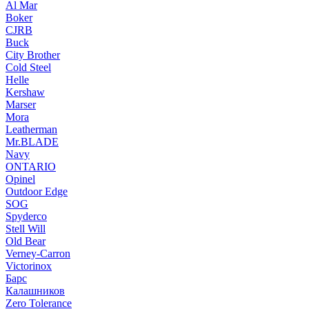
Al Mar
Boker
CJRB
Buck
City Brother
Cold Steel
Helle
Kershaw
Marser
Mora
Leatherman
Mr.BLADE
Navy
ONTARIO
Opinel
Outdoor Edge
SOG
Spyderco
Stell Will
Old Bear
Verney-Carron
Victorinox
Барс
Калашников
Zero Tolerance