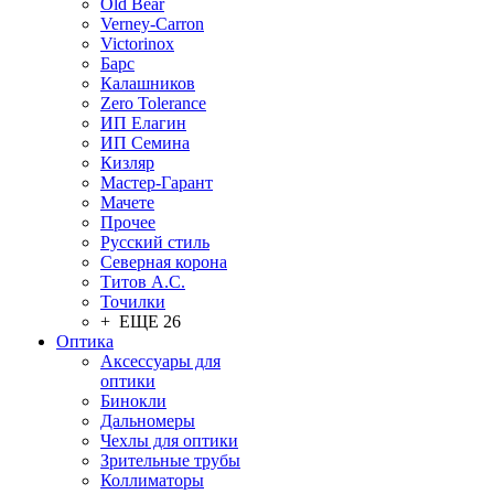
Old Bear
Verney-Carron
Victorinox
Барс
Калашников
Zero Tolerance
ИП Елагин
ИП Семина
Кизляр
Мастер-Гарант
Мачете
Прочее
Русский стиль
Северная корона
Титов А.С.
Точилки
+ ЕЩЕ 26
Оптика
Аксессуары для
оптики
Бинокли
Дальномеры
Чехлы для оптики
Зрительные трубы
Коллиматоры