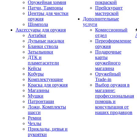
Оружейная химия
покраской
Патчи, Тампоны
Прейскурант
Центры для чистки
мастерской
оружия
Дополнительные
Шомпола
услуги
Аксессуары для оружия
Комиссионный
Антабки
отдел
Дульные насадки
Переоформление
Бланки ствола
оружия
Затыльники
Подарочные
ДТК и
карты
пламегасители
оружейного
Кейсы
магазина
Кобуры
Оружейный
Комплектующие
Trade-in
Краска для оружия
Выбор оружия в
Магазины
магазине:
Мушки
профессиональная
Патронташи
помощь и
Ложи, Комплекты
консультация от
шасси
наших продавцов
Ремни
Чехлы
Приклады, цевья и
рукоятки