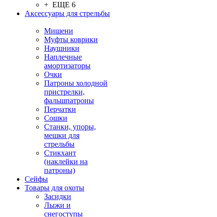
+ ЕЩЕ 6
Аксессуары для стрельбы
Мишени
Муфты коврики
Наушники
Наплечные
амортизаторы
Очки
Патроны холодной
пристрелки,
фальшпатроны
Перчатки
Сошки
Станки, упоры,
мешки для
стрельбы
Стикхант
(наклейки на
патроны)
Сейфы
Товары для охоты
Засидки
Лыжи и
снегоступы