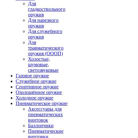
Для
гладкоствольного
оружия
Для нарезного
оружия
Для служебного
оружия
Для
травматического
оружия (ОООП)
Холостые,
шумовые,
светозвуковые
Газовое оружие
Служебное оружие
Спортивное оружие
Охолощённое оружие
Холодное оружие
Пневматическое оружие
Аксессуары для
пневматических
винтовок
Баллончики
Пневматические
винтовки