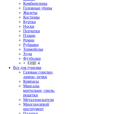
Комбинезоны
Головные уборы
Жилеты
Костюмы
Куртки
Носки
Перчатки
Плащи
Ремни
Рубашки
Термобелье
Худи
Футболки
+ ЕЩЕ 4
Все для туризма
Газовые горелки,
лампы, печки
Компасы
Мангалы,
коптильни, гриль-
решетки
Металлоискатели
Многоцелевой
инструмент
Палатки