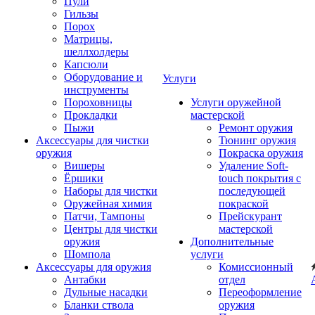
Пули
Гильзы
Порох
Матрицы,
шеллхолдеры
Капсюли
Оборудование и
Услуги
инструменты
Пороховницы
Услуги оружейной
Прокладки
мастерской
Пыжи
Ремонт оружия
Аксессуары для чистки
Тюнинг оружия
оружия
Покраска оружия
Вишеры
Удаление Soft-
Ёршики
touch покрытия с
Наборы для чистки
последующей
Оружейная химия
покраской
Патчи, Тампоны
Прейскурант
Центры для чистки
мастерской
оружия
Дополнительные
Шомпола
услуги
Аксессуары для оружия
Комиссионный
Антабки
отдел
Дульные насадки
Переоформление
Бланки ствола
оружия