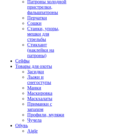
Патроны холодной
пристрелки,
фальшпатроны
Перчатки
Сошки
Станки, упоры,
мешки для
стрельбы
Стикхант
(наклейки на
патроны)
Сейфы
Товары для охоты
Засидки
Лыжи и
снегоступы
Манки
Маскировка
Маскхалаты
Приманки с
запахом
Профили, муляжи
Чучела
Обувь
Aigle