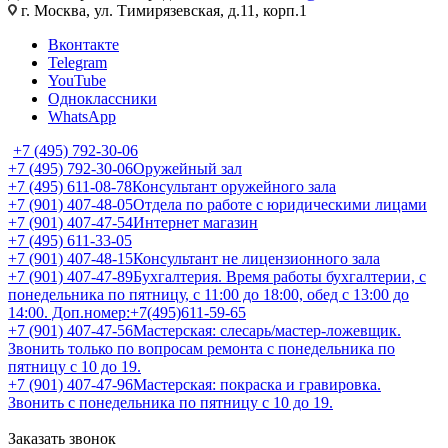
г. Москва, ул. Тимирязевская, д.11, корп.1
Вконтакте
Telegram
YouTube
Одноклассники
WhatsApp
+7 (495) 792-30-06
+7 (495) 792-30-06
Оружейный зал
+7 (495) 611-08-78
Консультант оружейного зала
+7 (901) 407-48-05
Отдела по работе с юридическими лицами
+7 (901) 407-47-54
Интернет магазин
+7 (495) 611-33-05
+7 (901) 407-48-15
Консультант не лицензионного зала
+7 (901) 407-47-89
Бухгалтерия. Время работы бухгалтерии, с
понедельника по пятницу, с 11:00 до 18:00, обед с 13:00 до
14:00. Доп.номер:+7(495)611-59-65
+7 (901) 407-47-56
Мастерская: слесарь/мастер-ложевщик.
Звонить только по вопросам ремонта с понедельника по
пятницу с 10 до 19.
+7 (901) 407-47-96
Мастерская: покраска и гравировка.
Звонить с понедельника по пятницу с 10 до 19.
Заказать звонок