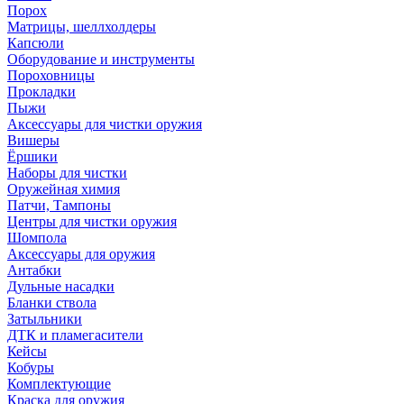
Порох
Матрицы, шеллхолдеры
Капсюли
Оборудование и инструменты
Пороховницы
Прокладки
Пыжи
Аксессуары для чистки оружия
Вишеры
Ёршики
Наборы для чистки
Оружейная химия
Патчи, Тампоны
Центры для чистки оружия
Шомпола
Аксессуары для оружия
Антабки
Дульные насадки
Бланки ствола
Затыльники
ДТК и пламегасители
Кейсы
Кобуры
Комплектующие
Краска для оружия