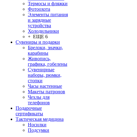
Термосы и фляжки
Фотоохота
Элементы питания
и зарядные
устройства
Холодильники
+ ЕЩЕ 6
Сувениры и подарки
Брелоки, значки,
карабины
Живопись,
графика, гобелены
Сувенирные
наборы, рюмки,
стопки
Часы настенные
Макеты патронов
Чехлы для
телефонов
Подарочные
сертификаты
Тактическая медицина
Носилки
Подсумки