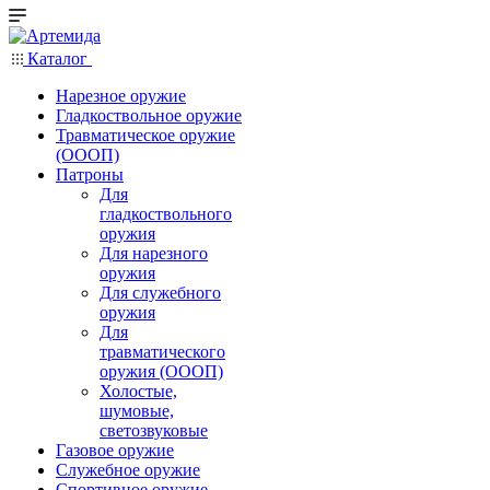
Каталог
Нарезное оружие
Гладкоствольное оружие
Травматическое оружие
(ОООП)
Патроны
Для
гладкоствольного
оружия
Для нарезного
оружия
Для служебного
оружия
Для
травматического
оружия (ОООП)
Холостые,
шумовые,
светозвуковые
Газовое оружие
Служебное оружие
Спортивное оружие