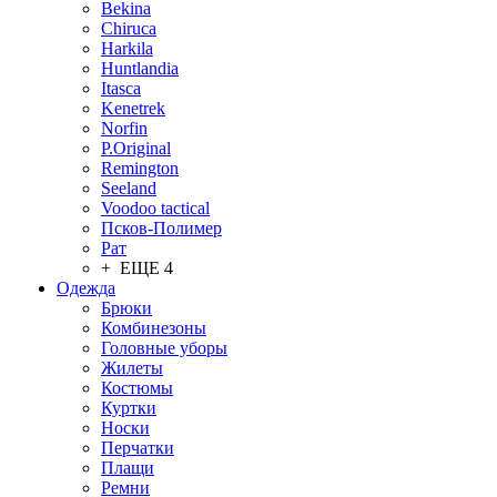
Bekina
Chiruсa
Harkila
Huntlandia
Itasca
Kenetrek
Norfin
P.Original
Remington
Seeland
Voodoo tactical
Псков-Полимер
Рат
+ ЕЩЕ 4
Одежда
Брюки
Комбинезоны
Головные уборы
Жилеты
Костюмы
Куртки
Носки
Перчатки
Плащи
Ремни