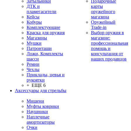
Затыльники
Подарочные
ДТК и
карты
пламегасители
оружейного
Кейсы
магазина
Кобуры
Оружейный
Комплектующие
Trade-in
Краска для оружия
Выбор оружия в
Магазины
магазине:
Мушки
профессиональная
Патронташи
помощь и
Ложи, Комплекты
консультация от
шасси
наших продавцов
Ремни
Чехлы
Приклады, цевья и
рукоятки
+ ЕЩЕ 6
Аксессуары для стрельбы
Мишени
Муфты коврики
Наушники
Наплечные
амортизаторы
Очки