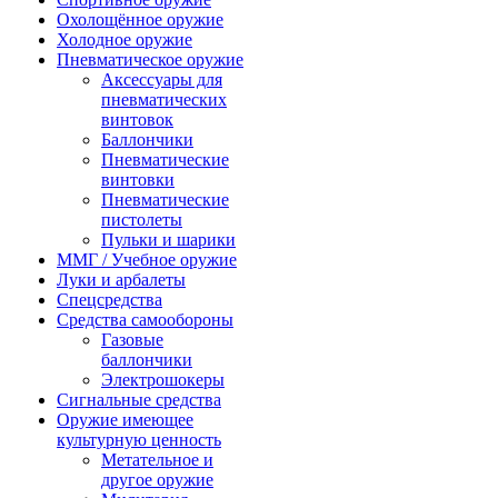
Охолощённое оружие
Холодное оружие
Пневматическое оружие
Аксессуары для
пневматических
винтовок
Баллончики
Пневматические
винтовки
Пневматические
пистолеты
Пульки и шарики
ММГ / Учебное оружие
Луки и арбалеты
Спецсредства
Средства самообороны
Газовые
баллончики
Электрошокеры
Сигнальные средства
Оружие имеющее
культурную ценность
Метательное и
другое оружие