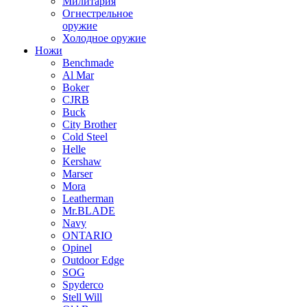
Милитария
Огнестрельное
оружие
Холодное оружие
Ножи
Benchmade
Al Mar
Boker
CJRB
Buck
City Brother
Cold Steel
Helle
Kershaw
Marser
Mora
Leatherman
Mr.BLADE
Navy
ONTARIO
Opinel
Outdoor Edge
SOG
Spyderco
Stell Will