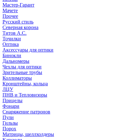
Мастер-Гарант
Мачете
Прочее
Русский стиль
Северная корона
Титов А.С.
Точилки
Оптика
Аксессуары для оптики
Бинокли
Дальномеры
Чехлы для оптики
Зрительные трубы
Коллиматоры
Кронштейны, кольца
ЛЦУ
ПНВ и Тепловизоры
Прицелы
Фонари
Снаряжение патронов
Пули
Гильзы
Порох
Матрицы, шеллхолдеры
Капсюли