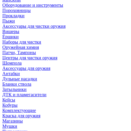
Оборудование и инструменты
Пороховницы
Прокладки
Пыжи
Аксессуары для чистки оружия
Вишеры
Ёршики
Наборы для чистки
Оружейная химия
Патчи, Тампоны
Центры для чистки оружия
Шомпола
Аксессуары для оружия
Антабки
Дульные насадки
Бланки ствола
Затыльники
ДТК и пламегасители
Кейсы
Кобуры
Комплектующие
Краска для оружия
Магазины
Мушки