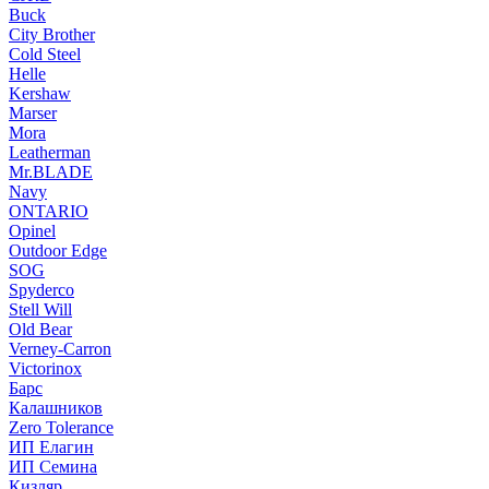
Buck
City Brother
Cold Steel
Helle
Kershaw
Marser
Mora
Leatherman
Mr.BLADE
Navy
ONTARIO
Opinel
Outdoor Edge
SOG
Spyderco
Stell Will
Old Bear
Verney-Carron
Victorinox
Барс
Калашников
Zero Tolerance
ИП Елагин
ИП Семина
Кизляр