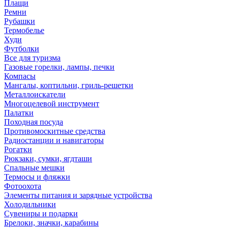
Плащи
Ремни
Рубашки
Термобелье
Худи
Футболки
Все для туризма
Газовые горелки, лампы, печки
Компасы
Мангалы, коптильни, гриль-решетки
Металлоискатели
Многоцелевой инструмент
Палатки
Походная посуда
Противомоскитные средства
Радиостанции и навигаторы
Рогатки
Рюкзаки, сумки, ягдташи
Спальные мешки
Термосы и фляжки
Фотоохота
Элементы питания и зарядные устройства
Холодильники
Сувениры и подарки
Брелоки, значки, карабины