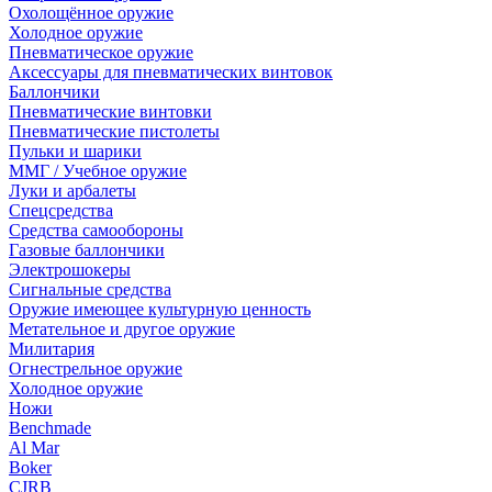
Охолощённое оружие
Холодное оружие
Пневматическое оружие
Аксессуары для пневматических винтовок
Баллончики
Пневматические винтовки
Пневматические пистолеты
Пульки и шарики
ММГ / Учебное оружие
Луки и арбалеты
Спецсредства
Средства самообороны
Газовые баллончики
Электрошокеры
Сигнальные средства
Оружие имеющее культурную ценность
Метательное и другое оружие
Милитария
Огнестрельное оружие
Холодное оружие
Ножи
Benchmade
Al Mar
Boker
CJRB