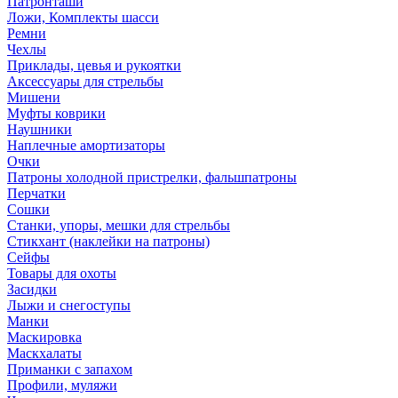
Патронташи
Ложи, Комплекты шасси
Ремни
Чехлы
Приклады, цевья и рукоятки
Аксессуары для стрельбы
Мишени
Муфты коврики
Наушники
Наплечные амортизаторы
Очки
Патроны холодной пристрелки, фальшпатроны
Перчатки
Сошки
Станки, упоры, мешки для стрельбы
Стикхант (наклейки на патроны)
Сейфы
Товары для охоты
Засидки
Лыжи и снегоступы
Манки
Маскировка
Маскхалаты
Приманки с запахом
Профили, муляжи