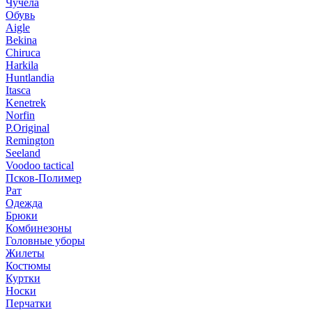
Чучела
Обувь
Aigle
Bekina
Chiruсa
Harkila
Huntlandia
Itasca
Kenetrek
Norfin
P.Original
Remington
Seeland
Voodoo tactical
Псков-Полимер
Рат
Одежда
Брюки
Комбинезоны
Головные уборы
Жилеты
Костюмы
Куртки
Носки
Перчатки