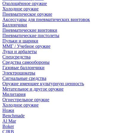
Охолощённое оружие
Холодное оружие
Пневматическое оружие
Аксессуары для пневматических винтовок
Баллончики
Пневматические винтовки
Пневматические пистолеты
Пульки и шарики
ММГ / Учебное оружие
Луки и арбалеты
Спецсредства
Средства самообороны
Газовые баллончики
Электрошокеры
Сигнальные средства
Оружие имеющее культурную ценность
Метательное и другое оружие
Милитария
Огнестрельное оружие
Холодное оружие
Ножи
Benchmade
Al Mar
Boker
CJRB