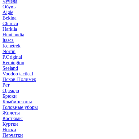
Чучела
Обувь
Aigle
Bekina
Chiruсa
Harkila
Huntlandia
Itasca
Kenetrek
Norfin
P.Original
Remington
Seeland
Voodoo tactical
Псков-Полимер
Рат
Одежда
Брюки
Комбинезоны
Головные уборы
Жилеты
Костюмы
Куртки
Носки
Перчатки