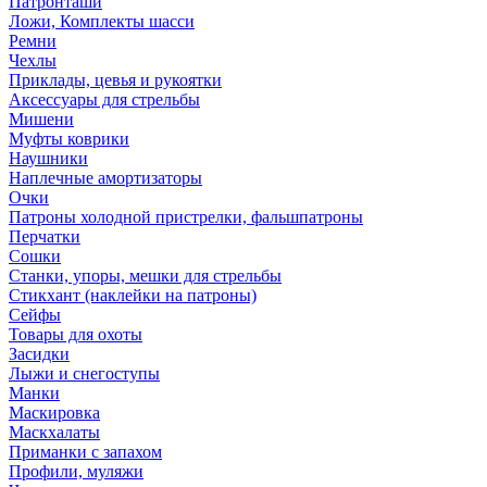
Патронташи
Ложи, Комплекты шасси
Ремни
Чехлы
Приклады, цевья и рукоятки
Аксессуары для стрельбы
Мишени
Муфты коврики
Наушники
Наплечные амортизаторы
Очки
Патроны холодной пристрелки, фальшпатроны
Перчатки
Сошки
Станки, упоры, мешки для стрельбы
Стикхант (наклейки на патроны)
Сейфы
Товары для охоты
Засидки
Лыжи и снегоступы
Манки
Маскировка
Маскхалаты
Приманки с запахом
Профили, муляжи