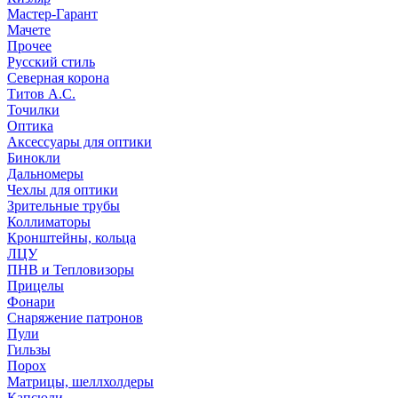
Мастер-Гарант
Мачете
Прочее
Русский стиль
Северная корона
Титов А.С.
Точилки
Оптика
Аксессуары для оптики
Бинокли
Дальномеры
Чехлы для оптики
Зрительные трубы
Коллиматоры
Кронштейны, кольца
ЛЦУ
ПНВ и Тепловизоры
Прицелы
Фонари
Снаряжение патронов
Пули
Гильзы
Порох
Матрицы, шеллхолдеры
Капсюли