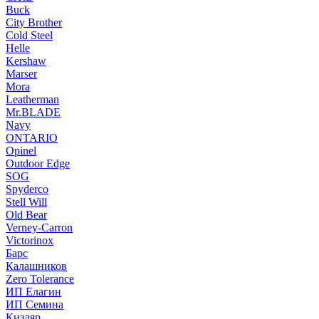
Buck
City Brother
Cold Steel
Helle
Kershaw
Marser
Mora
Leatherman
Mr.BLADE
Navy
ONTARIO
Opinel
Outdoor Edge
SOG
Spyderco
Stell Will
Old Bear
Verney-Carron
Victorinox
Барс
Калашников
Zero Tolerance
ИП Елагин
ИП Семина
Кизляр