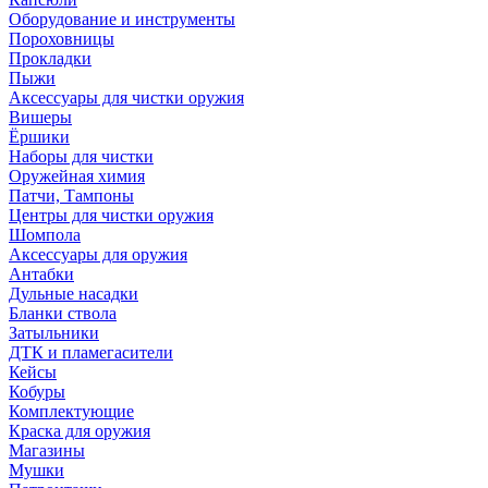
Оборудование и инструменты
Пороховницы
Прокладки
Пыжи
Аксессуары для чистки оружия
Вишеры
Ёршики
Наборы для чистки
Оружейная химия
Патчи, Тампоны
Центры для чистки оружия
Шомпола
Аксессуары для оружия
Антабки
Дульные насадки
Бланки ствола
Затыльники
ДТК и пламегасители
Кейсы
Кобуры
Комплектующие
Краска для оружия
Магазины
Мушки