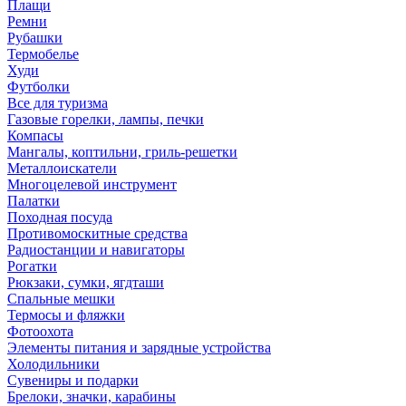
Плащи
Ремни
Рубашки
Термобелье
Худи
Футболки
Все для туризма
Газовые горелки, лампы, печки
Компасы
Мангалы, коптильни, гриль-решетки
Металлоискатели
Многоцелевой инструмент
Палатки
Походная посуда
Противомоскитные средства
Радиостанции и навигаторы
Рогатки
Рюкзаки, сумки, ягдташи
Спальные мешки
Термосы и фляжки
Фотоохота
Элементы питания и зарядные устройства
Холодильники
Сувениры и подарки
Брелоки, значки, карабины