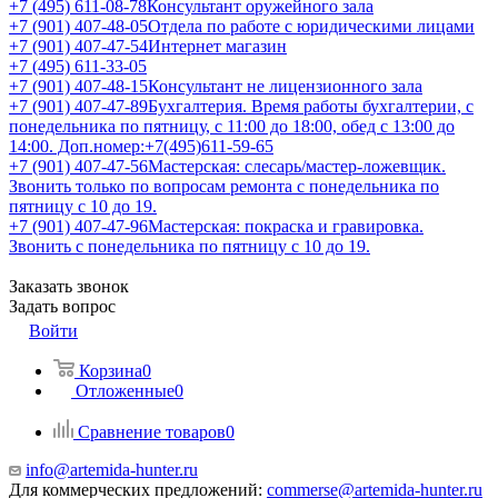
+7 (495) 611-08-78
Консультант оружейного зала
+7 (901) 407-48-05
Отдела по работе с юридическими лицами
+7 (901) 407-47-54
Интернет магазин
+7 (495) 611-33-05
+7 (901) 407-48-15
Консультант не лицензионного зала
+7 (901) 407-47-89
Бухгалтерия. Время работы бухгалтерии, с
понедельника по пятницу, с 11:00 до 18:00, обед с 13:00 до
14:00. Доп.номер:+7(495)611-59-65
+7 (901) 407-47-56
Мастерская: слесарь/мастер-ложевщик.
Звонить только по вопросам ремонта с понедельника по
пятницу с 10 до 19.
+7 (901) 407-47-96
Мастерская: покраска и гравировка.
Звонить с понедельника по пятницу с 10 до 19.
Заказать звонок
Задать вопрос
Войти
Корзина
0
Отложенные
0
Сравнение товаров
0
info@artemida-hunter.ru
Для коммерческих предложений:
commerse@artemida-hunter.ru