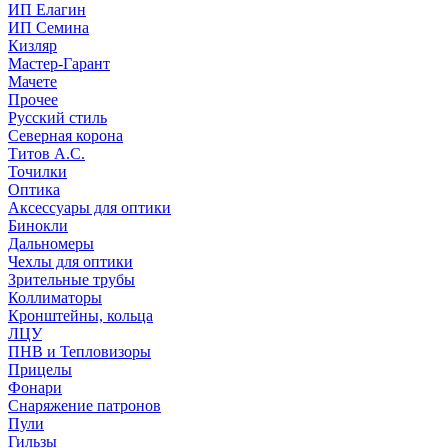
ИП Елагин
ИП Семина
Кизляр
Мастер-Гарант
Мачете
Прочее
Русский стиль
Северная корона
Титов А.С.
Точилки
Оптика
Аксессуары для оптики
Бинокли
Дальномеры
Чехлы для оптики
Зрительные трубы
Коллиматоры
Кронштейны, кольца
ЛЦУ
ПНВ и Тепловизоры
Прицелы
Фонари
Снаряжение патронов
Пули
Гильзы