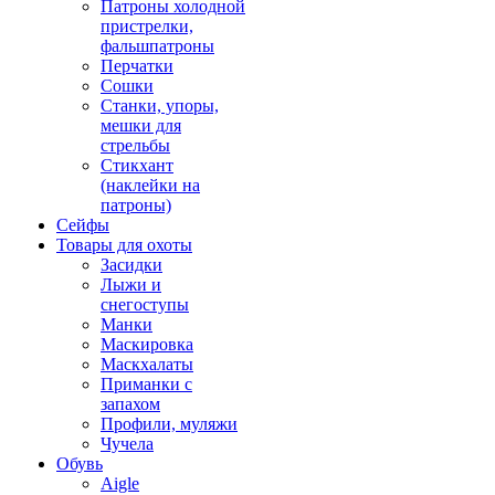
Патроны холодной
пристрелки,
фальшпатроны
Перчатки
Сошки
Станки, упоры,
мешки для
стрельбы
Стикхант
(наклейки на
патроны)
Сейфы
Товары для охоты
Засидки
Лыжи и
снегоступы
Манки
Маскировка
Маскхалаты
Приманки с
запахом
Профили, муляжи
Чучела
Обувь
Aigle