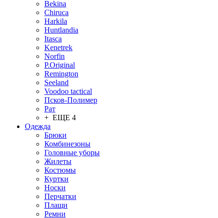
Bekina
Chiruсa
Harkila
Huntlandia
Itasca
Kenetrek
Norfin
P.Original
Remington
Seeland
Voodoo tactical
Псков-Полимер
Рат
+ ЕЩЕ 4
Одежда
Брюки
Комбинезоны
Головные уборы
Жилеты
Костюмы
Куртки
Носки
Перчатки
Плащи
Ремни