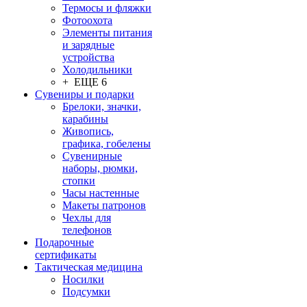
Термосы и фляжки
Фотоохота
Элементы питания
и зарядные
устройства
Холодильники
+ ЕЩЕ 6
Сувениры и подарки
Брелоки, значки,
карабины
Живопись,
графика, гобелены
Сувенирные
наборы, рюмки,
стопки
Часы настенные
Макеты патронов
Чехлы для
телефонов
Подарочные
сертификаты
Тактическая медицина
Носилки
Подсумки