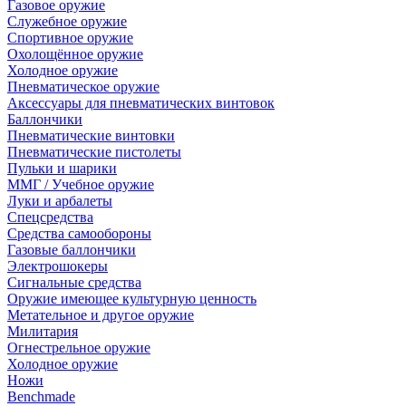
Газовое оружие
Служебное оружие
Спортивное оружие
Охолощённое оружие
Холодное оружие
Пневматическое оружие
Аксессуары для пневматических винтовок
Баллончики
Пневматические винтовки
Пневматические пистолеты
Пульки и шарики
ММГ / Учебное оружие
Луки и арбалеты
Спецсредства
Средства самообороны
Газовые баллончики
Электрошокеры
Сигнальные средства
Оружие имеющее культурную ценность
Метательное и другое оружие
Милитария
Огнестрельное оружие
Холодное оружие
Ножи
Benchmade