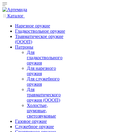
Каталог
Нарезное оружие
Гладкоствольное оружие
Травматическое оружие
(ОООП)
Патроны
Для
гладкоствольного
оружия
Для нарезного
оружия
Для служебного
оружия
Для
травматического
оружия (ОООП)
Холостые,
шумовые,
светозвуковые
Газовое оружие
Служебное оружие
Спортивное оружие