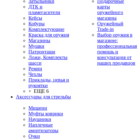
Затыльники
Подарочные
ДТК и
карты
пламегасители
оружейного
Кейсы
магазина
Кобуры
Оружейный
Комплектующие
Trade-in
Краска для оружия
Выбор оружия в
Магазины
магазине:
Мушки
профессиональная
Патронташи
помощь и
Ложи, Комплекты
консультация от
шасси
наших продавцов
Ремни
Чехлы
Приклады, цевья и
рукоятки
+ ЕЩЕ 6
Аксессуары для стрельбы
Мишени
Муфты коврики
Наушники
Наплечные
амортизаторы
Очки