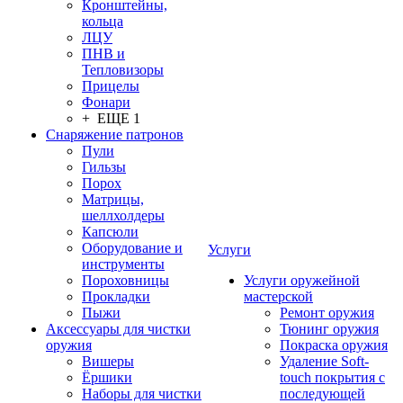
Кронштейны,
кольца
ЛЦУ
ПНВ и
Тепловизоры
Прицелы
Фонари
+ ЕЩЕ 1
Снаряжение патронов
Пули
Гильзы
Порох
Матрицы,
шеллхолдеры
Капсюли
Оборудование и
Услуги
инструменты
Пороховницы
Услуги оружейной
Прокладки
мастерской
Пыжи
Ремонт оружия
Аксессуары для чистки
Тюнинг оружия
оружия
Покраска оружия
Вишеры
Удаление Soft-
Ёршики
touch покрытия с
Наборы для чистки
последующей