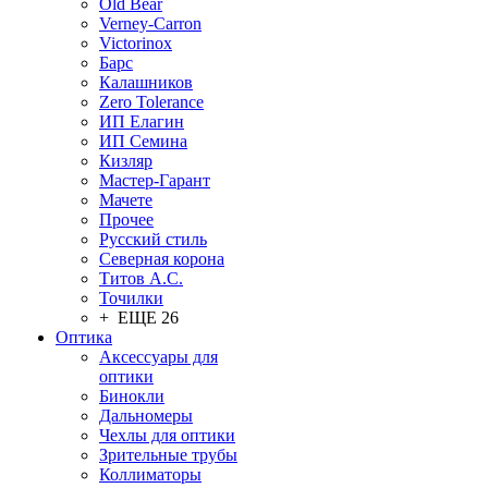
Old Bear
Verney-Carron
Victorinox
Барс
Калашников
Zero Tolerance
ИП Елагин
ИП Семина
Кизляр
Мастер-Гарант
Мачете
Прочее
Русский стиль
Северная корона
Титов А.С.
Точилки
+ ЕЩЕ 26
Оптика
Аксессуары для
оптики
Бинокли
Дальномеры
Чехлы для оптики
Зрительные трубы
Коллиматоры