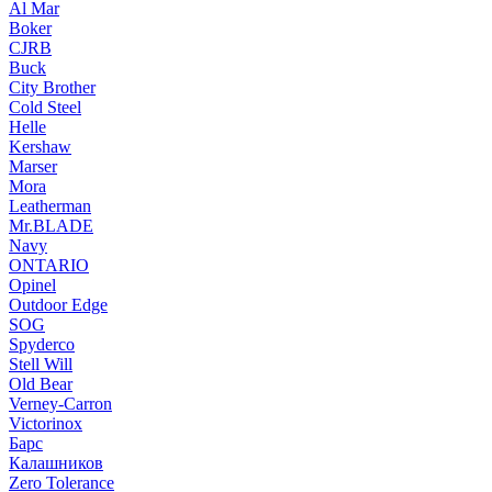
Al Mar
Boker
CJRB
Buck
City Brother
Cold Steel
Helle
Kershaw
Marser
Mora
Leatherman
Mr.BLADE
Navy
ONTARIO
Opinel
Outdoor Edge
SOG
Spyderco
Stell Will
Old Bear
Verney-Carron
Victorinox
Барс
Калашников
Zero Tolerance