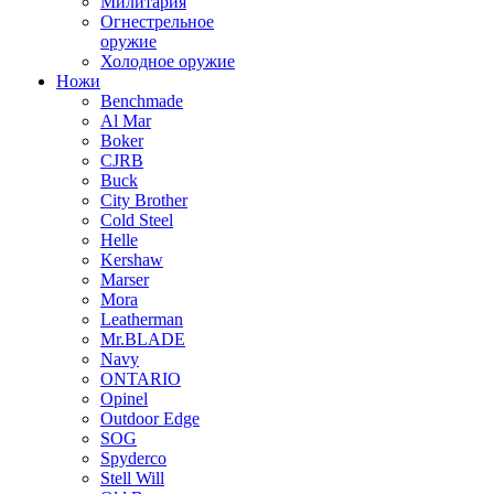
Милитария
Огнестрельное
оружие
Холодное оружие
Ножи
Benchmade
Al Mar
Boker
CJRB
Buck
City Brother
Cold Steel
Helle
Kershaw
Marser
Mora
Leatherman
Mr.BLADE
Navy
ONTARIO
Opinel
Outdoor Edge
SOG
Spyderco
Stell Will