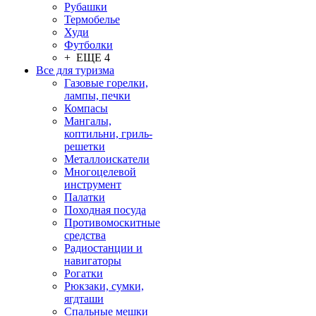
Рубашки
Термобелье
Худи
Футболки
+ ЕЩЕ 4
Все для туризма
Газовые горелки,
лампы, печки
Компасы
Мангалы,
коптильни, гриль-
решетки
Металлоискатели
Многоцелевой
инструмент
Палатки
Походная посуда
Противомоскитные
средства
Радиостанции и
навигаторы
Рогатки
Рюкзаки, сумки,
ягдташи
Спальные мешки