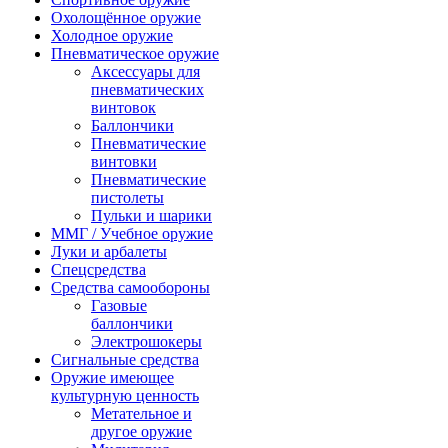
Охолощённое оружие
Холодное оружие
Пневматическое оружие
Аксессуары для
пневматических
винтовок
Баллончики
Пневматические
винтовки
Пневматические
пистолеты
Пульки и шарики
ММГ / Учебное оружие
Луки и арбалеты
Спецсредства
Средства самообороны
Газовые
баллончики
Электрошокеры
Сигнальные средства
Оружие имеющее
культурную ценность
Метательное и
другое оружие