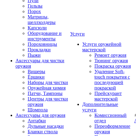
Пули
Гильзы
Порох
Матрицы,
шеллхолдеры
Капсюли
Оборудование и
Услуги
инструменты
Пороховницы
Услуги оружейной
Прокладки
мастерской
Пыжи
Ремонт оружия
Аксессуары для чистки
Тюнинг оружия
оружия
Покраска оружия
Вишеры
Удаление Soft-
Ёршики
touch покрытия с
Наборы для чистки
последующей
Оружейная химия
покраской
Патчи, Тампоны
Прейскурант
Центры для чистки
мастерской
оружия
Дополнительные
Шомпола
услуги
Аксессуары для оружия
Комиссионный
Антабки
отдел
Дульные насадки
Переоформление
Бланки ствола
оружия