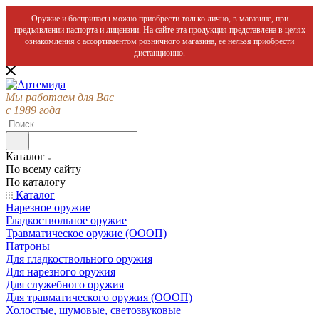
Оружие и боеприпасы можно приобрести только лично, в магазине, при
предъявлении паспорта и лицензии. На сайте эта продукция представлена в целях
ознакомления с ассортиментом розничного магазина, ее нельзя приобрести
дистанционно.
Мы работаем для Вас
с 1989 года
Каталог
По всему сайту
По каталогу
Каталог
Нарезное оружие
Гладкоствольное оружие
Травматическое оружие (ОООП)
Патроны
Для гладкоствольного оружия
Для нарезного оружия
Для служебного оружия
Для травматического оружия (ОООП)
Холостые, шумовые, светозвуковые