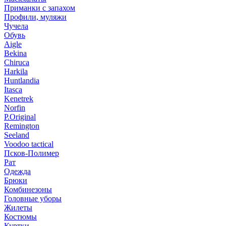
Приманки с запахом
Профили, муляжи
Чучела
Обувь
Aigle
Bekina
Chiruсa
Harkila
Huntlandia
Itasca
Kenetrek
Norfin
P.Original
Remington
Seeland
Voodoo tactical
Псков-Полимер
Рат
Одежда
Брюки
Комбинезоны
Головные уборы
Жилеты
Костюмы
Куртки