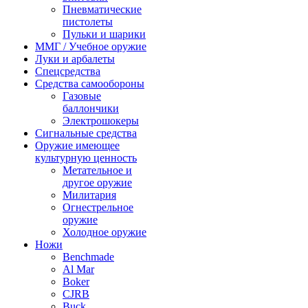
Пневматические
пистолеты
Пульки и шарики
ММГ / Учебное оружие
Луки и арбалеты
Спецсредства
Средства самообороны
Газовые
баллончики
Электрошокеры
Сигнальные средства
Оружие имеющее
культурную ценность
Метательное и
другое оружие
Милитария
Огнестрельное
оружие
Холодное оружие
Ножи
Benchmade
Al Mar
Boker
CJRB
Buck