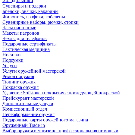
Холодильники
Сувениры и подарки
Брелоки, значки, карабины
Живопись, графика, гобелены
Сувенирные наборы, рюмки, стопки
Часы настенные
Макеты патронов
Чехлы для телефонов
Подарочные сертификаты
Тактическая медицина
Носилки
Подсумки
Услуги
Услуги оружейной мастерской
Ремонт оружия
Тюнинг оружия
Покраска оружия
Удаление Soft-touch покрытия с последующей покраской
Прейскурант мастерской
Дополнительные услуги
Комиссионный отдел
Переоформление оружия
Подарочные карты оружейного магазина
Оружейный Trade-in
Выбор оружия в магазине: профессиональная помощь и