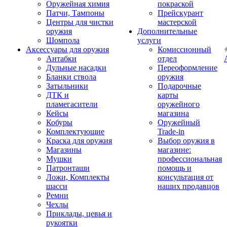
Оружейная химия
покраской
Патчи, Тампоны
Прейскурант
Центры для чистки
мастерской
оружия
Дополнительные
Шомпола
услуги
Аксессуары для оружия
Комиссионный
Антабки
отдел
Дульные насадки
Переоформление
Бланки ствола
оружия
Затыльники
Подарочные
ДТК и
карты
пламегасители
оружейного
Кейсы
магазина
Кобуры
Оружейный
Комплектующие
Trade-in
Краска для оружия
Выбор оружия в
Магазины
магазине:
Мушки
профессиональная
Патронташи
помощь и
Ложи, Комплекты
консультация от
шасси
наших продавцов
Ремни
Чехлы
Приклады, цевья и
рукоятки