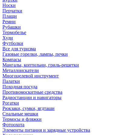
Носки
Перчатки
Плащи
Ремни
Рубашки
Термобелье
Худи
Футболки
Все для туризма
Газовые горелки, лампы, печки
Компасы
Мангалы, коптильни, гриль-решетки
Металлоискатели
Многоцелевой инструмент
Палатки
Походная посуда
Противомоскитные средства
Радиостанции и навигаторы
Рогатки
Рюкзаки, сумки, ягдташи
Спальные мешки
Термосы и фляжки
Фотоохота
Элементы питания и зарядные устройства