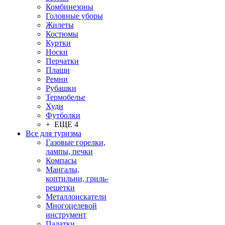
Комбинезоны
Головные уборы
Жилеты
Костюмы
Куртки
Носки
Перчатки
Плащи
Ремни
Рубашки
Термобелье
Худи
Футболки
+ ЕЩЕ 4
Все для туризма
Газовые горелки,
лампы, печки
Компасы
Мангалы,
коптильни, гриль-
решетки
Металлоискатели
Многоцелевой
инструмент
Палатки