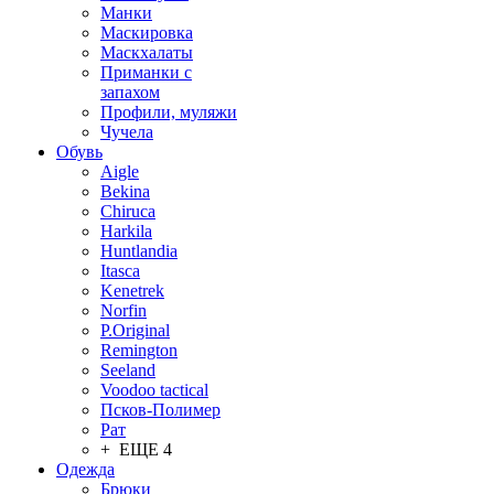
Манки
Маскировка
Маскхалаты
Приманки с
запахом
Профили, муляжи
Чучела
Обувь
Aigle
Bekina
Chiruсa
Harkila
Huntlandia
Itasca
Kenetrek
Norfin
P.Original
Remington
Seeland
Voodoo tactical
Псков-Полимер
Рат
+ ЕЩЕ 4
Одежда
Брюки