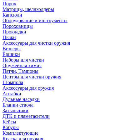
Порох
Матрицы, шеллхолдеры
Капсюли
Оборудование и инструменты
Пороховницы
Прокладки
Пыжи
Аксессуары для чистки оружия
Вишеры
Ёршики
Наборы для чистки
Оружейная химия
Патчи, Тампоны
Центры для чистки оружия
Шомпола
Аксессуары для оружия
Антабки
Дульные насадки
Бланки ствола
Затыльники
ДТК и пламегасители
Кейсы
Кобуры
Комплектующие
Краска для оружия