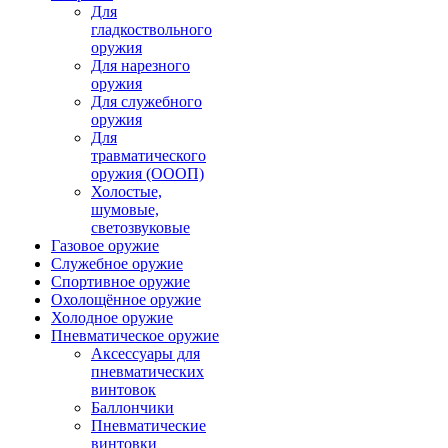
Для
гладкоствольного
оружия
Для нарезного
оружия
Для служебного
оружия
Для
травматического
оружия (ОООП)
Холостые,
шумовые,
светозвуковые
Газовое оружие
Служебное оружие
Спортивное оружие
Охолощённое оружие
Холодное оружие
Пневматическое оружие
Аксессуары для
пневматических
винтовок
Баллончики
Пневматические
винтовки