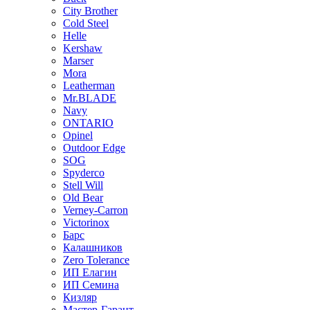
City Brother
Cold Steel
Helle
Kershaw
Marser
Mora
Leatherman
Mr.BLADE
Navy
ONTARIO
Opinel
Outdoor Edge
SOG
Spyderco
Stell Will
Old Bear
Verney-Carron
Victorinox
Барс
Калашников
Zero Tolerance
ИП Елагин
ИП Семина
Кизляр
Мастер-Гарант