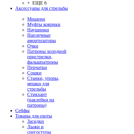
+ ЕЩЕ 6
Аксессуары для стрельбы
Мишени
Муфты коврики
Наушники
Наплечные
амортизаторы
Очки
Патроны холодной
пристрелки,
фальшпатроны
Перчатки
Сошки
Станки, упоры,
мешки для
стрельбы
Стикхант
(наклейки на
патроны)
Сейфы
Товары для охоты
Засидки
Лыжи и
снегоступы