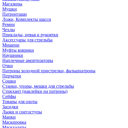
Магазины
Мушки
Патронташи
Ложи, Комплекты шасси
Ремни
Чехлы
Приклады, цевья и рукоятки
Аксессуары для стрельбы
Мишени
Муфты коврики
Наушники
Наплечные амортизаторы
Очки
Патроны холодной пристрелки, фальшпатроны
Перчатки
Сошки
Станки, упоры, мешки для стрельбы
Стикхант (наклейки на патроны)
Сейфы
Товары для охоты
Засидки
Лыжи и снегоступы
Манки
Маскировка
Маскхалаты