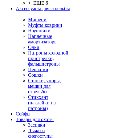
+ ЕЩЕ 6
Аксессуары для стрельбы
Мишени
Муфты коврики
Наушники
Наплечные
амортизаторы
Очки
Патроны холодной
пристрелки,
фальшпатроны
Перчатки
Сошки
Станки, упоры,
мешки для
стрельбы
Стикхант
(наклейки на
патроны)
Сейфы
Товары для охоты
Засидки
Лыжи и
снегоступы