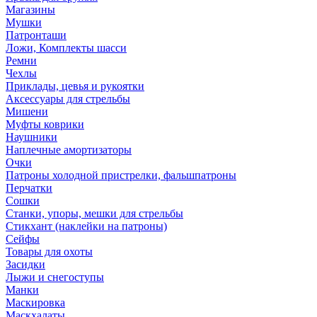
Магазины
Мушки
Патронташи
Ложи, Комплекты шасси
Ремни
Чехлы
Приклады, цевья и рукоятки
Аксессуары для стрельбы
Мишени
Муфты коврики
Наушники
Наплечные амортизаторы
Очки
Патроны холодной пристрелки, фальшпатроны
Перчатки
Сошки
Станки, упоры, мешки для стрельбы
Стикхант (наклейки на патроны)
Сейфы
Товары для охоты
Засидки
Лыжи и снегоступы
Манки
Маскировка
Маскхалаты