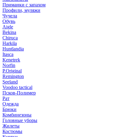
Приманки с запахом
Профили, муляжи
Чучела
Обувь
Aigle
Bekina
Chiruсa
Harkila
Huntlandia
Itasca
Kenetrek
Norfin
P.Original
Remington
Seeland
Voodoo tactical
Псков-Полимер
Рат
Одежда
Брюки
Комбинезоны
Головные уборы
Жилеты
Костюмы
Куртки