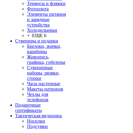
Термосы и фляжки
Фотоохота
Элементы питания
и зарядные
устройства
Холодильники
+ ЕЩЕ 6
Сувениры и подарки
Брелоки, значки,
карабины
Живопись,
графика, гобелены
Сувенирные
наборы, рюмки,
стопки
Часы настенные
Макеты патронов
Чехлы для
телефонов
Подарочные
сертификаты
Тактическая медицина
Носилки
Подсумки