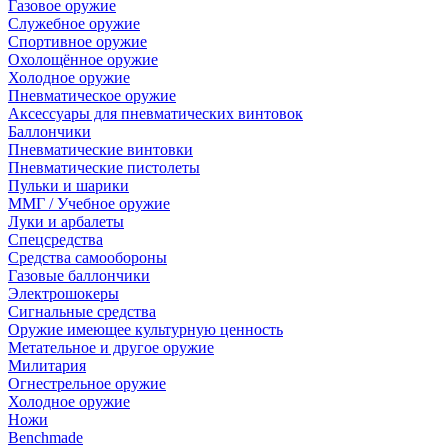
Газовое оружие
Служебное оружие
Спортивное оружие
Охолощённое оружие
Холодное оружие
Пневматическое оружие
Аксессуары для пневматических винтовок
Баллончики
Пневматические винтовки
Пневматические пистолеты
Пульки и шарики
ММГ / Учебное оружие
Луки и арбалеты
Спецсредства
Средства самообороны
Газовые баллончики
Электрошокеры
Сигнальные средства
Оружие имеющее культурную ценность
Метательное и другое оружие
Милитария
Огнестрельное оружие
Холодное оружие
Ножи
Benchmade