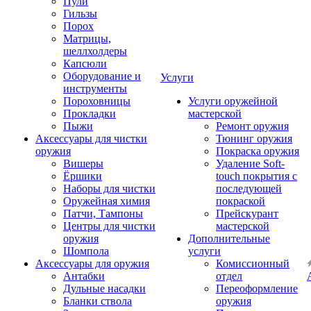
Пули
Гильзы
Порох
Матрицы,
шеллхолдеры
Капсюли
Оборудование и
Услуги
инструменты
Пороховницы
Услуги оружейной
Прокладки
мастерской
Пыжи
Ремонт оружия
Аксессуары для чистки
Тюнинг оружия
оружия
Покраска оружия
Вишеры
Удаление Soft-
Ёршики
touch покрытия с
Наборы для чистки
последующей
Оружейная химия
покраской
Патчи, Тампоны
Прейскурант
Центры для чистки
мастерской
оружия
Дополнительные
Шомпола
услуги
Аксессуары для оружия
Комиссионный
Антабки
отдел
Дульные насадки
Переоформление
Бланки ствола
оружия