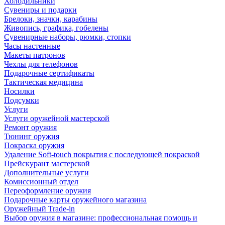
Холодильники
Сувениры и подарки
Брелоки, значки, карабины
Живопись, графика, гобелены
Сувенирные наборы, рюмки, стопки
Часы настенные
Макеты патронов
Чехлы для телефонов
Подарочные сертификаты
Тактическая медицина
Носилки
Подсумки
Услуги
Услуги оружейной мастерской
Ремонт оружия
Тюнинг оружия
Покраска оружия
Удаление Soft-touch покрытия с последующей покраской
Прейскурант мастерской
Дополнительные услуги
Комиссионный отдел
Переоформление оружия
Подарочные карты оружейного магазина
Оружейный Trade-in
Выбор оружия в магазине: профессиональная помощь и