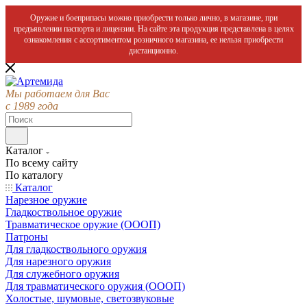
Оружие и боеприпасы можно приобрести только лично, в магазине, при
предъявлении паспорта и лицензии. На сайте эта продукция представлена в целях
ознакомления с ассортиментом розничного магазина, ее нельзя приобрести
дистанционно.
Мы работаем для Вас
с 1989 года
Каталог
По всему сайту
По каталогу
Каталог
Нарезное оружие
Гладкоствольное оружие
Травматическое оружие (ОООП)
Патроны
Для гладкоствольного оружия
Для нарезного оружия
Для служебного оружия
Для травматического оружия (ОООП)
Холостые, шумовые, светозвуковые