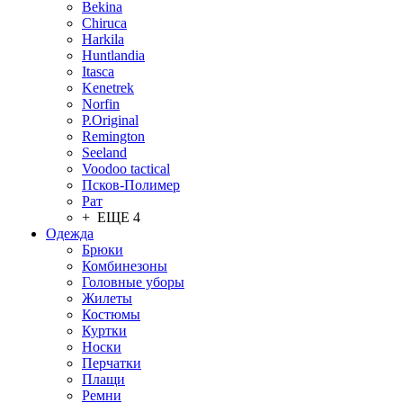
Bekina
Chiruсa
Harkila
Huntlandia
Itasca
Kenetrek
Norfin
P.Original
Remington
Seeland
Voodoo tactical
Псков-Полимер
Рат
+ ЕЩЕ 4
Одежда
Брюки
Комбинезоны
Головные уборы
Жилеты
Костюмы
Куртки
Носки
Перчатки
Плащи
Ремни