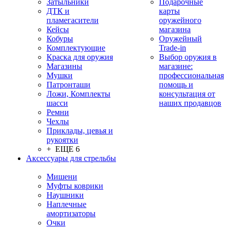
Затыльники
Подарочные
ДТК и
карты
пламегасители
оружейного
Кейсы
магазина
Кобуры
Оружейный
Комплектующие
Trade-in
Краска для оружия
Выбор оружия в
Магазины
магазине:
Мушки
профессиональная
Патронташи
помощь и
Ложи, Комплекты
консультация от
шасси
наших продавцов
Ремни
Чехлы
Приклады, цевья и
рукоятки
+ ЕЩЕ 6
Аксессуары для стрельбы
Мишени
Муфты коврики
Наушники
Наплечные
амортизаторы
Очки