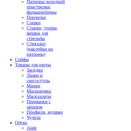
Патроны холодной
пристрелки,
фальшпатроны
Перчатки
Сошки
Станки, упоры,
мешки для
стрельбы
Стикхант
(наклейки на
патроны)
Сейфы
Товары для охоты
Засидки
Лыжи и
снегоступы
Манки
Маскировка
Маскхалаты
Приманки с
запахом
Профили, муляжи
Чучела
Обувь
Aigle