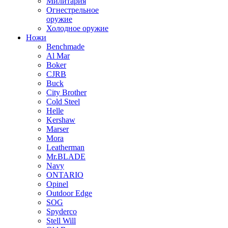
Милитария
Огнестрельное
оружие
Холодное оружие
Ножи
Benchmade
Al Mar
Boker
CJRB
Buck
City Brother
Cold Steel
Helle
Kershaw
Marser
Mora
Leatherman
Mr.BLADE
Navy
ONTARIO
Opinel
Outdoor Edge
SOG
Spyderco
Stell Will