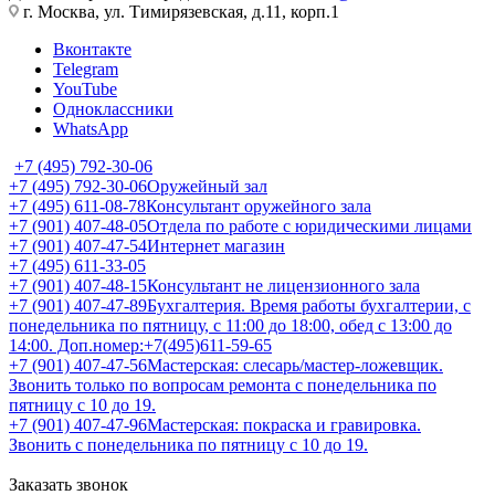
г. Москва, ул. Тимирязевская, д.11, корп.1
Вконтакте
Telegram
YouTube
Одноклассники
WhatsApp
+7 (495) 792-30-06
+7 (495) 792-30-06
Оружейный зал
+7 (495) 611-08-78
Консультант оружейного зала
+7 (901) 407-48-05
Отдела по работе с юридическими лицами
+7 (901) 407-47-54
Интернет магазин
+7 (495) 611-33-05
+7 (901) 407-48-15
Консультант не лицензионного зала
+7 (901) 407-47-89
Бухгалтерия. Время работы бухгалтерии, с
понедельника по пятницу, с 11:00 до 18:00, обед с 13:00 до
14:00. Доп.номер:+7(495)611-59-65
+7 (901) 407-47-56
Мастерская: слесарь/мастер-ложевщик.
Звонить только по вопросам ремонта с понедельника по
пятницу с 10 до 19.
+7 (901) 407-47-96
Мастерская: покраска и гравировка.
Звонить с понедельника по пятницу с 10 до 19.
Заказать звонок