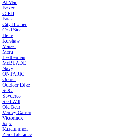
Al Mar
Boker
CJRB
Buck
City Brother
Cold Steel
Helle
Kershaw
Marser
Mora
Leatherman
Mr.BLADE
Navy
ONTARIO
Opinel
Outdoor Edge
SOG
Spyderco
Stell Will
Old Bear
Verney-Carron
Victorinox
Барс
Калашников
Zero Tolerance