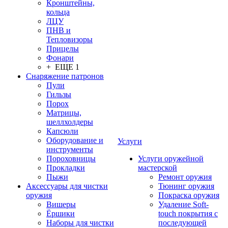
Кронштейны,
кольца
ЛЦУ
ПНВ и
Тепловизоры
Прицелы
Фонари
+ ЕЩЕ 1
Снаряжение патронов
Пули
Гильзы
Порох
Матрицы,
шеллхолдеры
Капсюли
Оборудование и
Услуги
инструменты
Пороховницы
Услуги оружейной
Прокладки
мастерской
Пыжи
Ремонт оружия
Аксессуары для чистки
Тюнинг оружия
оружия
Покраска оружия
Вишеры
Удаление Soft-
Ёршики
touch покрытия с
Наборы для чистки
последующей