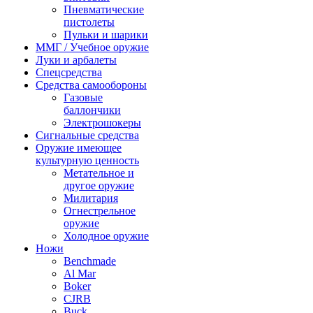
Пневматические
пистолеты
Пульки и шарики
ММГ / Учебное оружие
Луки и арбалеты
Спецсредства
Средства самообороны
Газовые
баллончики
Электрошокеры
Сигнальные средства
Оружие имеющее
культурную ценность
Метательное и
другое оружие
Милитария
Огнестрельное
оружие
Холодное оружие
Ножи
Benchmade
Al Mar
Boker
CJRB
Buck