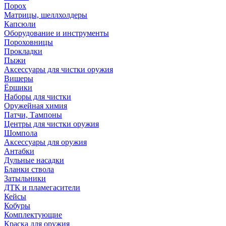
Порох
Матрицы, шеллхолдеры
Капсюли
Оборудование и инструменты
Пороховницы
Прокладки
Пыжи
Аксессуары для чистки оружия
Вишеры
Ёршики
Наборы для чистки
Оружейная химия
Патчи, Тампоны
Центры для чистки оружия
Шомпола
Аксессуары для оружия
Антабки
Дульные насадки
Бланки ствола
Затыльники
ДТК и пламегасители
Кейсы
Кобуры
Комплектующие
Краска для оружия