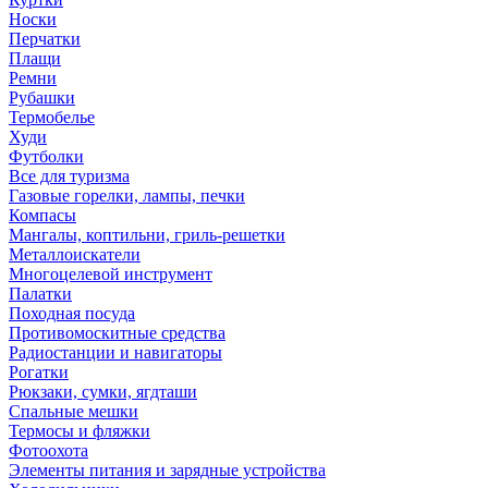
Носки
Перчатки
Плащи
Ремни
Рубашки
Термобелье
Худи
Футболки
Все для туризма
Газовые горелки, лампы, печки
Компасы
Мангалы, коптильни, гриль-решетки
Металлоискатели
Многоцелевой инструмент
Палатки
Походная посуда
Противомоскитные средства
Радиостанции и навигаторы
Рогатки
Рюкзаки, сумки, ягдташи
Спальные мешки
Термосы и фляжки
Фотоохота
Элементы питания и зарядные устройства