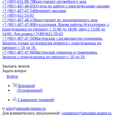
+7 (495) 611-08-78
Консультант оружейного зала
+7 (901) 407-48-05
Отдела по работе с юридическими лицами
+7 (901) 407-47-54
Интернет магазин
+7 (495) 611-33-05
+7 (901) 407-48-15
Консультант не лицензионного зала
+7 (901) 407-47-89
Бухгалтерия. Время работы бухгалтерии, с
понедельника по пятницу, с 11:00 до 18:00, обед с 13:00 до
14:00. Доп.номер:+7(495)611-59-65
+7 (901) 407-47-56
Мастерская: слесарь/мастер-ложевщик.
Звонить только по вопросам ремонта с понедельника по
пятницу с 10 до 19.
+7 (901) 407-47-96
Мастерская: покраска и гравировка.
Звонить с понедельника по пятницу с 10 до 19.
Заказать звонок
Задать вопрос
Войти
Корзина
0
Отложенные
0
Сравнение товаров
0
info@artemida-hunter.ru
Для коммерческих предложений:
commerse@artemida-hunter.ru