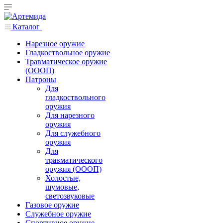
Каталог
Нарезное оружие
Гладкоствольное оружие
Травматическое оружие
(ОООП)
Патроны
Для
гладкоствольного
оружия
Для нарезного
оружия
Для служебного
оружия
Для
травматического
оружия (ОООП)
Холостые,
шумовые,
светозвуковые
Газовое оружие
Служебное оружие
Спортивное оружие