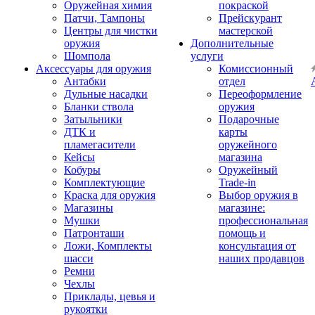
Оружейная химия
покраской
Патчи, Тампоны
Прейскурант
Центры для чистки
мастерской
оружия
Дополнительные
Шомпола
услуги
Аксессуары для оружия
Комиссионный
Антабки
отдел
Дульные насадки
Переоформление
Бланки ствола
оружия
Затыльники
Подарочные
ДТК и
карты
пламегасители
оружейного
Кейсы
магазина
Кобуры
Оружейный
Комплектующие
Trade-in
Краска для оружия
Выбор оружия в
Магазины
магазине:
Мушки
профессиональная
Патронташи
помощь и
Ложи, Комплекты
консультация от
шасси
наших продавцов
Ремни
Чехлы
Приклады, цевья и
рукоятки