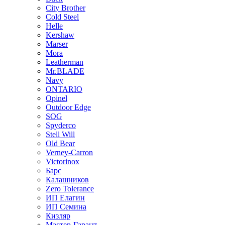
City Brother
Cold Steel
Helle
Kershaw
Marser
Mora
Leatherman
Mr.BLADE
Navy
ONTARIO
Opinel
Outdoor Edge
SOG
Spyderco
Stell Will
Old Bear
Verney-Carron
Victorinox
Барс
Калашников
Zero Tolerance
ИП Елагин
ИП Семина
Кизляр
Мастер-Гарант