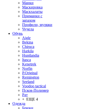
Манки
Маскировка
Маскхалаты
Приманки с
запахом
Профили, муляжи
Чучела
Обувь
Aigle
Bekina
Chiruсa
Harkila
Huntlandia
Itasca
Kenetrek
Norfin
P.Original
Remington
Seeland
Voodoo tactical
Псков-Полимер
Рат
+ ЕЩЕ 4
Одежда
Брюки