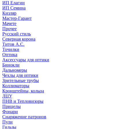
ИП Елагин
ИП Семина
Кизляр
Мастер-Гарант
Мачете
Прочее
Русский стиль
Северная корона
Титов А.С.
Точилки
Оптика
Аксессуары для оптики
Бинокли
Дальномеры
Чехлы для оптики
Зрительные трубы
Коллиматоры
Кронштейны, кольца
ЛЦУ
ПНВ и Тепловизоры
Прицелы
Фонари
Снаряжение патронов
Пули
Гильзы