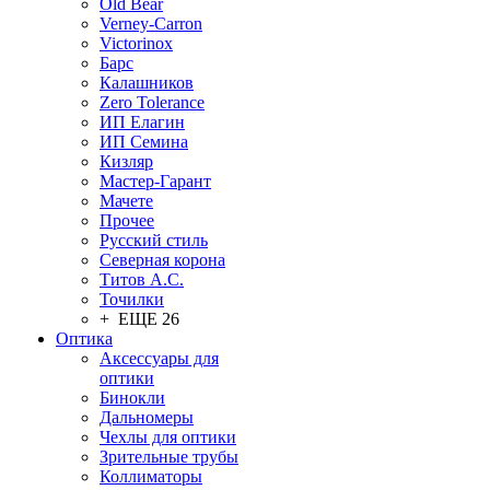
Old Bear
Verney-Carron
Victorinox
Барс
Калашников
Zero Tolerance
ИП Елагин
ИП Семина
Кизляр
Мастер-Гарант
Мачете
Прочее
Русский стиль
Северная корона
Титов А.С.
Точилки
+ ЕЩЕ 26
Оптика
Аксессуары для
оптики
Бинокли
Дальномеры
Чехлы для оптики
Зрительные трубы
Коллиматоры