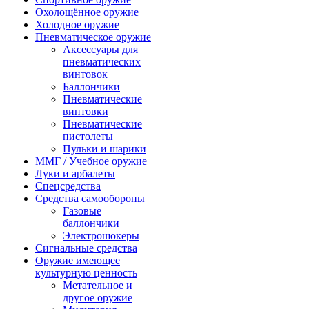
Охолощённое оружие
Холодное оружие
Пневматическое оружие
Аксессуары для
пневматических
винтовок
Баллончики
Пневматические
винтовки
Пневматические
пистолеты
Пульки и шарики
ММГ / Учебное оружие
Луки и арбалеты
Спецсредства
Средства самообороны
Газовые
баллончики
Электрошокеры
Сигнальные средства
Оружие имеющее
культурную ценность
Метательное и
другое оружие