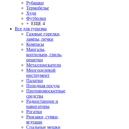
Рубашки
Термобелье
Худи
Футболки
+ ЕЩЕ 4
Все для туризма
Газовые горелки,
лампы, печки
Компасы
Мангалы,
коптильни, гриль-
решетки
Металлоискатели
Многоцелевой
инструмент
Палатки
Походная посуда
Противомоскитные
средства
Радиостанции и
навигаторы
Рогатки
Рюкзаки, сумки,
ягдташи
Спальные мешки