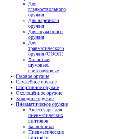
Для
гладкоствольного
оружия
Для нарезного
оружия
Для служебного
оружия
Для
травматического
оружия (ОООП)
Холостые,
шумовые,
светозвуковые
Газовое оружие
Служебное оружие
Спортивное оружие
Охолощённое оружие
Холодное оружие
Пневматическое оружие
Аксессуары для
пневматических
винтовок
Баллончики
Пневматические
винтовки