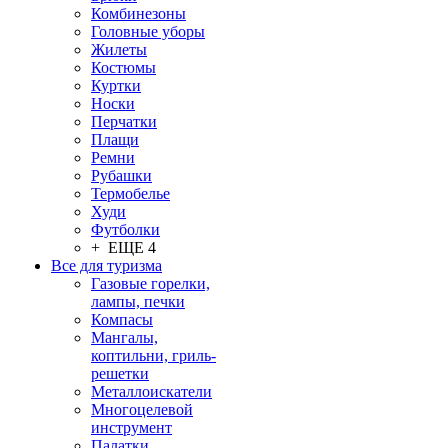
Комбинезоны
Головные уборы
Жилеты
Костюмы
Куртки
Носки
Перчатки
Плащи
Ремни
Рубашки
Термобелье
Худи
Футболки
+ ЕЩЕ 4
Все для туризма
Газовые горелки,
лампы, печки
Компасы
Мангалы,
коптильни, гриль-
решетки
Металлоискатели
Многоцелевой
инструмент
Палатки