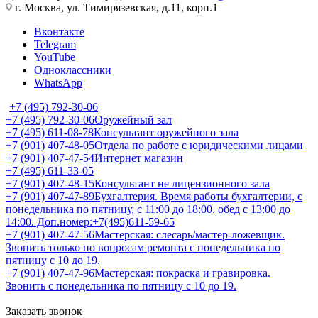
г. Москва, ул. Тимирязевская, д.11, корп.1
Вконтакте
Telegram
YouTube
Одноклассники
WhatsApp
+7 (495) 792-30-06
+7 (495) 792-30-06
Оружейный зал
+7 (495) 611-08-78
Консультант оружейного зала
+7 (901) 407-48-05
Отдела по работе с юридическими лицами
+7 (901) 407-47-54
Интернет магазин
+7 (495) 611-33-05
+7 (901) 407-48-15
Консультант не лицензионного зала
+7 (901) 407-47-89
Бухгалтерия. Время работы бухгалтерии, с
понедельника по пятницу, с 11:00 до 18:00, обед с 13:00 до
14:00. Доп.номер:+7(495)611-59-65
+7 (901) 407-47-56
Мастерская: слесарь/мастер-ложевщик.
Звонить только по вопросам ремонта с понедельника по
пятницу с 10 до 19.
+7 (901) 407-47-96
Мастерская: покраска и гравировка.
Звонить с понедельника по пятницу с 10 до 19.
Заказать звонок