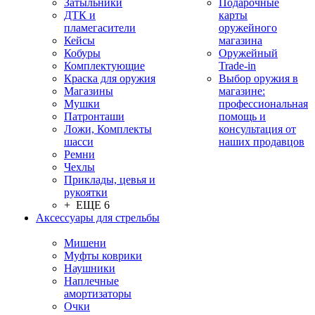
Затыльники
Подарочные
ДТК и
карты
пламегасители
оружейного
Кейсы
магазина
Кобуры
Оружейный
Комплектующие
Trade-in
Краска для оружия
Выбор оружия в
Магазины
магазине:
Мушки
профессиональная
Патронташи
помощь и
Ложи, Комплекты
консультация от
шасси
наших продавцов
Ремни
Чехлы
Приклады, цевья и
рукоятки
+ ЕЩЕ 6
Аксессуары для стрельбы
Мишени
Муфты коврики
Наушники
Наплечные
амортизаторы
Очки