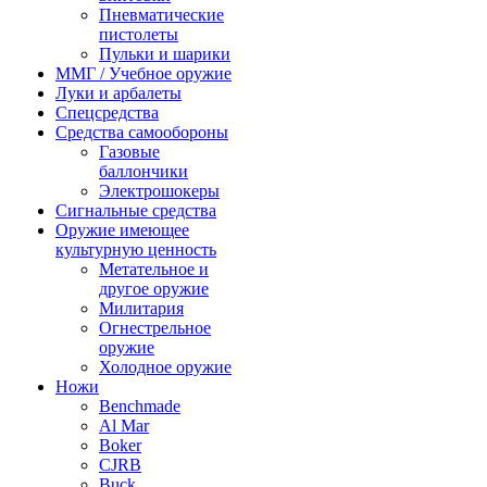
Пневматические
пистолеты
Пульки и шарики
ММГ / Учебное оружие
Луки и арбалеты
Спецсредства
Средства самообороны
Газовые
баллончики
Электрошокеры
Сигнальные средства
Оружие имеющее
культурную ценность
Метательное и
другое оружие
Милитария
Огнестрельное
оружие
Холодное оружие
Ножи
Benchmade
Al Mar
Boker
CJRB
Buck