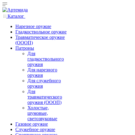
Каталог
Нарезное оружие
Гладкоствольное оружие
Травматическое оружие
(ОООП)
Патроны
Для
гладкоствольного
оружия
Для нарезного
оружия
Для служебного
оружия
Для
травматического
оружия (ОООП)
Холостые,
шумовые,
светозвуковые
Газовое оружие
Служебное оружие
Спортивное оружие