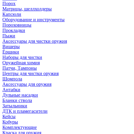
Порох
Матрицы, шеллхолдеры
Капсюли
Оборудование и инструменты
Пороховницы
Прокладки
Пыжи
Аксессуары для чистки оружия
Вишеры
Ёршики
Наборы для чистки
Оружейная химия
Патчи, Тампоны
Центры для чистки оружия
Шомпола
Аксессуары для оружия
Антабки
Дульные насадки
Бланки ствола
Затыльники
ДТК и пламегасители
Кейсы
Кобуры
Комплектующие
Краска для оружия