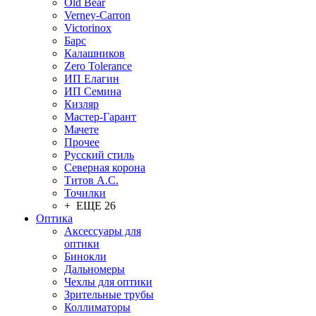
Old Bear
Verney-Carron
Victorinox
Барс
Калашников
Zero Tolerance
ИП Елагин
ИП Семина
Кизляр
Мастер-Гарант
Мачете
Прочее
Русский стиль
Северная корона
Титов А.С.
Точилки
+ ЕЩЕ 26
Оптика
Аксессуары для
оптики
Бинокли
Дальномеры
Чехлы для оптики
Зрительные трубы
Коллиматоры