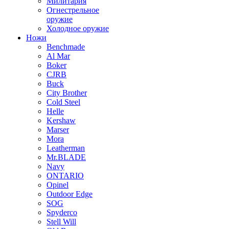
Милитария
Огнестрельное
оружие
Холодное оружие
Ножи
Benchmade
Al Mar
Boker
CJRB
Buck
City Brother
Cold Steel
Helle
Kershaw
Marser
Mora
Leatherman
Mr.BLADE
Navy
ONTARIO
Opinel
Outdoor Edge
SOG
Spyderco
Stell Will