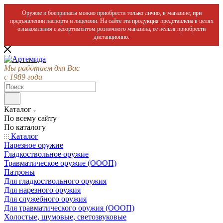
Оружие и боеприпасы можно приобрести только лично, в магазине, при
предъявлении паспорта и лицензии. На сайте эта продукция представлена в целях
ознакомления с ассортиментом розничного магазина, ее нельзя приобрести
дистанционно.
Мы работаем для Вас
с 1989 года
Каталог
По всему сайту
По каталогу
Каталог
Нарезное оружие
Гладкоствольное оружие
Травматическое оружие (ОООП)
Патроны
Для гладкоствольного оружия
Для нарезного оружия
Для служебного оружия
Для травматического оружия (ОООП)
Холостые, шумовые, светозвуковые