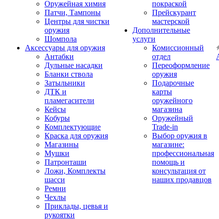
Оружейная химия
покраской
Патчи, Тампоны
Прейскурант
Центры для чистки
мастерской
оружия
Дополнительные
Шомпола
услуги
Аксессуары для оружия
Комиссионный
Антабки
отдел
Дульные насадки
Переоформление
Бланки ствола
оружия
Затыльники
Подарочные
ДТК и
карты
пламегасители
оружейного
Кейсы
магазина
Кобуры
Оружейный
Комплектующие
Trade-in
Краска для оружия
Выбор оружия в
Магазины
магазине:
Мушки
профессиональная
Патронташи
помощь и
Ложи, Комплекты
консультация от
шасси
наших продавцов
Ремни
Чехлы
Приклады, цевья и
рукоятки