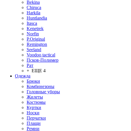
Bekina
Chiruсa
Harkila
Huntlandia
Itasca
Kenetrek
Norfin
P.Original
Remington
Seeland
Voodoo tactical
Псков-Полимер
Рат
+ ЕЩЕ 4
Одежда
Брюки
Комбинезоны
Головные уборы
Жилеты
Костюмы
Куртки
Носки
Перчатки
Плащи
Ремни