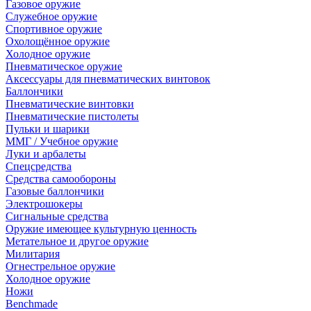
Газовое оружие
Служебное оружие
Спортивное оружие
Охолощённое оружие
Холодное оружие
Пневматическое оружие
Аксессуары для пневматических винтовок
Баллончики
Пневматические винтовки
Пневматические пистолеты
Пульки и шарики
ММГ / Учебное оружие
Луки и арбалеты
Спецсредства
Средства самообороны
Газовые баллончики
Электрошокеры
Сигнальные средства
Оружие имеющее культурную ценность
Метательное и другое оружие
Милитария
Огнестрельное оружие
Холодное оружие
Ножи
Benchmade