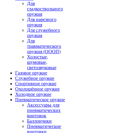
Для
гладкоствольного
оружия
Для нарезного
оружия
Для служебного
оружия
Для
травматического
оружия (ОООП)
Холостые,
шумовые,
светозвуковые
Газовое оружие
Служебное оружие
Спортивное оружие
Охолощённое оружие
Холодное оружие
Пневматическое оружие
Аксессуары для
пневматических
винтовок
Баллончики
Пневматические
винтовки