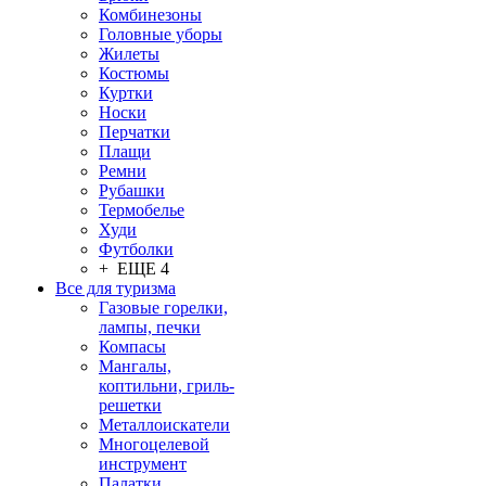
Комбинезоны
Головные уборы
Жилеты
Костюмы
Куртки
Носки
Перчатки
Плащи
Ремни
Рубашки
Термобелье
Худи
Футболки
+ ЕЩЕ 4
Все для туризма
Газовые горелки,
лампы, печки
Компасы
Мангалы,
коптильни, гриль-
решетки
Металлоискатели
Многоцелевой
инструмент
Палатки