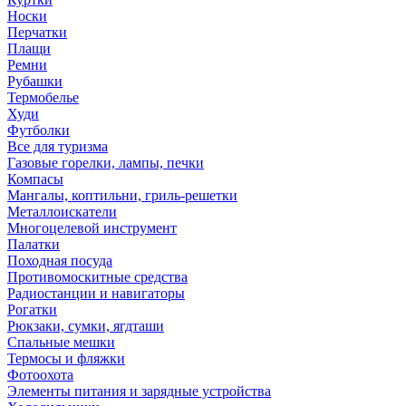
Носки
Перчатки
Плащи
Ремни
Рубашки
Термобелье
Худи
Футболки
Все для туризма
Газовые горелки, лампы, печки
Компасы
Мангалы, коптильни, гриль-решетки
Металлоискатели
Многоцелевой инструмент
Палатки
Походная посуда
Противомоскитные средства
Радиостанции и навигаторы
Рогатки
Рюкзаки, сумки, ягдташи
Спальные мешки
Термосы и фляжки
Фотоохота
Элементы питания и зарядные устройства