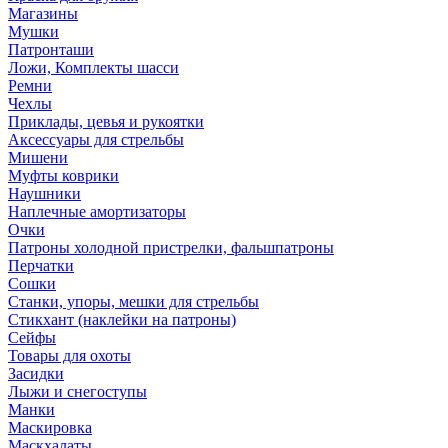
Магазины
Мушки
Патронташи
Ложи, Комплекты шасси
Ремни
Чехлы
Приклады, цевья и рукоятки
Аксессуары для стрельбы
Мишени
Муфты коврики
Наушники
Наплечные амортизаторы
Очки
Патроны холодной пристрелки, фальшпатроны
Перчатки
Сошки
Станки, упоры, мешки для стрельбы
Стикхант (наклейки на патроны)
Сейфы
Товары для охоты
Засидки
Лыжи и снегоступы
Манки
Маскировка
Маскхалаты