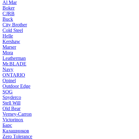
Al Mar
Boker
CJRB
Buck
City Brother
Cold Steel
Helle
Kershaw
Marser
Mora
Leatherman
Mr.BLADE
Navy
ONTARIO
Opinel
Outdoor Edge
SOG
Spyderco
Stell Will
Old Bear
Verney-Carron
Victorinox
Барс
Калашников
Zero Tolerance