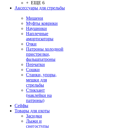
+ ЕЩЕ 6
Аксессуары для стрельбы
Мишени
Муфты коврики
Наушники
Наплечные
амортизаторы
Очки
Патроны холодной
пристрелки,
фальшпатроны
Перчатки
Сошки
Станки, упоры,
мешки для
стрельбы
Стикхант
(наклейки на
патроны)
Сейфы
Товары для охоты
Засидки
Лыжи и
снегоступы