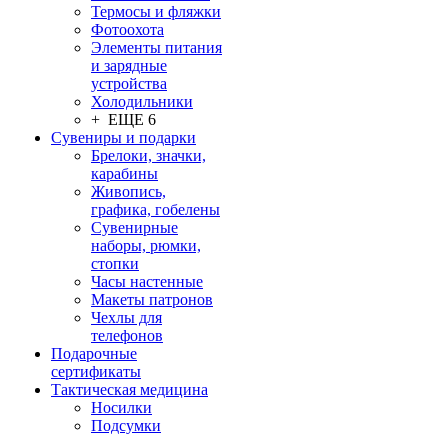
Термосы и фляжки
Фотоохота
Элементы питания
и зарядные
устройства
Холодильники
+ ЕЩЕ 6
Сувениры и подарки
Брелоки, значки,
карабины
Живопись,
графика, гобелены
Сувенирные
наборы, рюмки,
стопки
Часы настенные
Макеты патронов
Чехлы для
телефонов
Подарочные
сертификаты
Тактическая медицина
Носилки
Подсумки