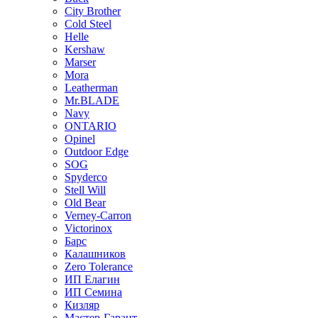
City Brother
Cold Steel
Helle
Kershaw
Marser
Mora
Leatherman
Mr.BLADE
Navy
ONTARIO
Opinel
Outdoor Edge
SOG
Spyderco
Stell Will
Old Bear
Verney-Carron
Victorinox
Барс
Калашников
Zero Tolerance
ИП Елагин
ИП Семина
Кизляр
Мастер-Гарант