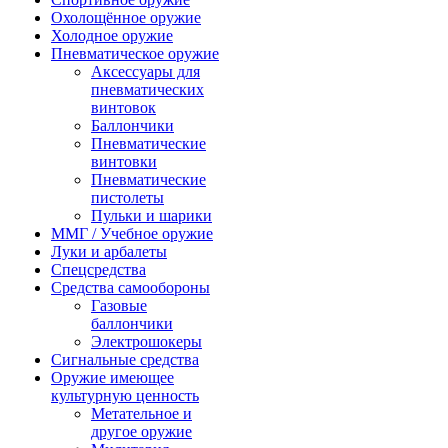
Охолощённое оружие
Холодное оружие
Пневматическое оружие
Аксессуары для
пневматических
винтовок
Баллончики
Пневматические
винтовки
Пневматические
пистолеты
Пульки и шарики
ММГ / Учебное оружие
Луки и арбалеты
Спецсредства
Средства самообороны
Газовые
баллончики
Электрошокеры
Сигнальные средства
Оружие имеющее
культурную ценность
Метательное и
другое оружие