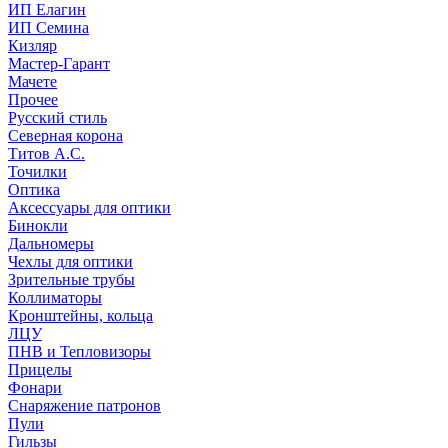
ИП Елагин
ИП Семина
Кизляр
Мастер-Гарант
Мачете
Прочее
Русский стиль
Северная корона
Титов А.С.
Точилки
Оптика
Аксессуары для оптики
Бинокли
Дальномеры
Чехлы для оптики
Зрительные трубы
Коллиматоры
Кронштейны, кольца
ЛЦУ
ПНВ и Тепловизоры
Прицелы
Фонари
Снаряжение патронов
Пули
Гильзы