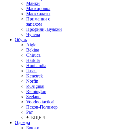
Манки
Маскировка
Маскхалаты
Приманки с
запахом
Профили, муляжи
Чучела
Обувь
Aigle
Bekina
Chiruсa
Harkila
Huntlandia
Itasca
Kenetrek
Norfin
P.Original
Remington
Seeland
Voodoo tactical
Псков-Полимер
Рат
+ ЕЩЕ 4
Одежда
Брюки