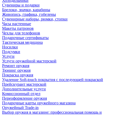
Холодильники
Сувениры и подарки
Брелоки, значки, карабины
Живопись, графика, гобелены
Сувенирные наборы, рюмки, стопки
Часы настенные
Макеты патронов
Чехлы для телефонов
Подарочные сертификаты
Тактическая медицина
Носилки
Подсумки
Услуги
Услуги оружейной мастерской
Ремонт оружия
Тюнинг оружия
Покраска оружия
Удаление Soft-touch покрытия с последующей покраской
Прейскурант мастерской
Дополнительные услуги
Комиссионный отдел
Переоформление оружия
Подарочные карты оружейного магазина
Оружейный Trade-in
Выбор оружия в магазине: профессиональная помощь и