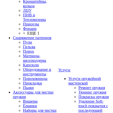
Кронштейны,
кольца
ЛЦУ
ПНВ и
Тепловизоры
Прицелы
Фонари
+ ЕЩЕ 1
Снаряжение патронов
Пули
Гильзы
Порох
Матрицы,
шеллхолдеры
Капсюли
Оборудование и
Услуги
инструменты
Пороховницы
Услуги оружейной
Прокладки
мастерской
Пыжи
Ремонт оружия
Аксессуары для чистки
Тюнинг оружия
оружия
Покраска оружия
Вишеры
Удаление Soft-
Ёршики
touch покрытия с
Наборы для чистки
последующей