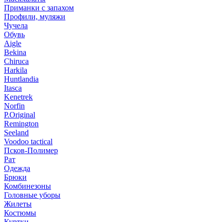
Приманки с запахом
Профили, муляжи
Чучела
Обувь
Aigle
Bekina
Chiruсa
Harkila
Huntlandia
Itasca
Kenetrek
Norfin
P.Original
Remington
Seeland
Voodoo tactical
Псков-Полимер
Рат
Одежда
Брюки
Комбинезоны
Головные уборы
Жилеты
Костюмы
Куртки