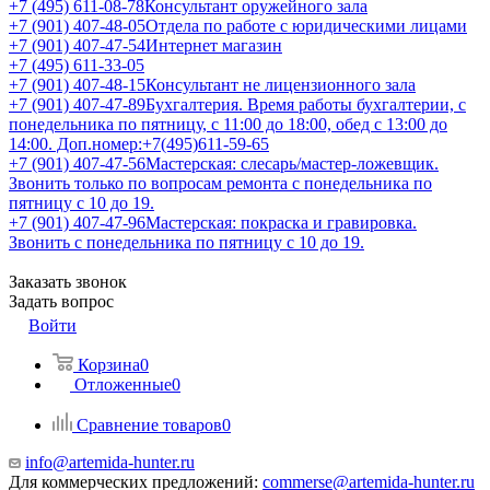
+7 (495) 611-08-78
Консультант оружейного зала
+7 (901) 407-48-05
Отдела по работе с юридическими лицами
+7 (901) 407-47-54
Интернет магазин
+7 (495) 611-33-05
+7 (901) 407-48-15
Консультант не лицензионного зала
+7 (901) 407-47-89
Бухгалтерия. Время работы бухгалтерии, с
понедельника по пятницу, с 11:00 до 18:00, обед с 13:00 до
14:00. Доп.номер:+7(495)611-59-65
+7 (901) 407-47-56
Мастерская: слесарь/мастер-ложевщик.
Звонить только по вопросам ремонта с понедельника по
пятницу с 10 до 19.
+7 (901) 407-47-96
Мастерская: покраска и гравировка.
Звонить с понедельника по пятницу с 10 до 19.
Заказать звонок
Задать вопрос
Войти
Корзина
0
Отложенные
0
Сравнение товаров
0
info@artemida-hunter.ru
Для коммерческих предложений:
commerse@artemida-hunter.ru