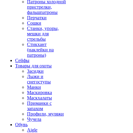
Патроны холодной
пристрелки,
фальшпатроны
Перчатки
Сошки
Станки, упоры,
мешки для
стрельбы
Стикхант
(наклейки на
патроны)
Сейфы
Товары для охоты
Засидки
Лыжи и
снегоступы
Манки
Маскировка
Маскхалаты
Приманки с
запахом
Профили, муляжи
Чучела
Обувь
Aigle