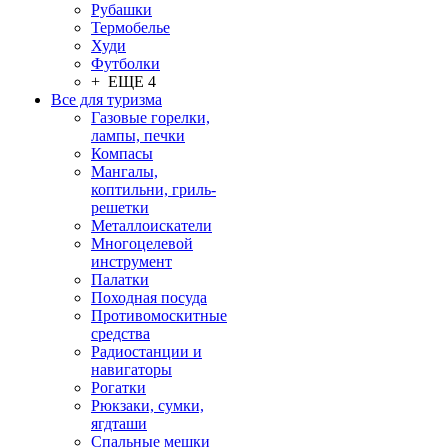
Рубашки
Термобелье
Худи
Футболки
+ ЕЩЕ 4
Все для туризма
Газовые горелки,
лампы, печки
Компасы
Мангалы,
коптильни, гриль-
решетки
Металлоискатели
Многоцелевой
инструмент
Палатки
Походная посуда
Противомоскитные
средства
Радиостанции и
навигаторы
Рогатки
Рюкзаки, сумки,
ягдташи
Спальные мешки