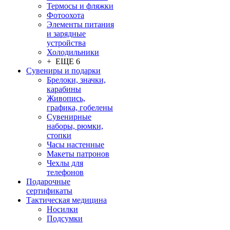
Термосы и фляжки
Фотоохота
Элементы питания
и зарядные
устройства
Холодильники
+ ЕЩЕ 6
Сувениры и подарки
Брелоки, значки,
карабины
Живопись,
графика, гобелены
Сувенирные
наборы, рюмки,
стопки
Часы настенные
Макеты патронов
Чехлы для
телефонов
Подарочные
сертификаты
Тактическая медицина
Носилки
Подсумки