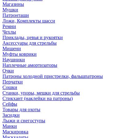
Магазины
Мушки
Патронташи
Ложи, Комплекты шасси
Ремни
Чехлы
Приклады, цевья и рукоятки
Аксессуары для стрельбы
Мишени
Муфты коврики
Наушники
Наплечные амортизаторы
Очки
Патроны холодной пристрелки, фальшпатроны
Перчатки
Сошки
Станки, упоры, мешки для стрельбы
Стикхант (наклейки на патроны)
Сейфы
Товары для охоты
Засидки
Лыжи и снегоступы
Манки
Маскировка
Маскхалаты