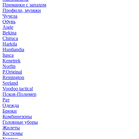
Приманки с запахом
Профили, муляжи
Чучела
Обувь
Aigle
Bekina
Chiruсa
Harkila
Huntlandia
Itasca
Kenetrek
Norfin
P.Original
Remington
Seeland
Voodoo tactical
Псков-Полимер
Рат
Одежда
Брюки
Комбинезоны
Головные уборы
Жилеты
Костюмы
Куртки