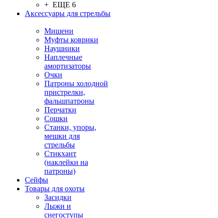
+ ЕЩЕ 6
Аксессуары для стрельбы
Мишени
Муфты коврики
Наушники
Наплечные
амортизаторы
Очки
Патроны холодной
пристрелки,
фальшпатроны
Перчатки
Сошки
Станки, упоры,
мешки для
стрельбы
Стикхант
(наклейки на
патроны)
Сейфы
Товары для охоты
Засидки
Лыжи и
снегоступы