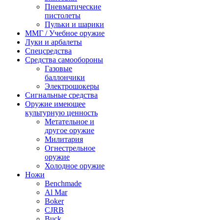
Пневматические
пистолеты
Пульки и шарики
ММГ / Учебное оружие
Луки и арбалеты
Спецсредства
Средства самообороны
Газовые
баллончики
Электрошокеры
Сигнальные средства
Оружие имеющее
культурную ценность
Метательное и
другое оружие
Милитария
Огнестрельное
оружие
Холодное оружие
Ножи
Benchmade
Al Mar
Boker
CJRB
Buck