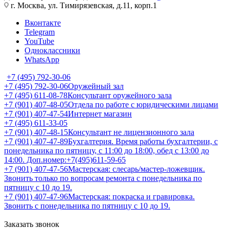
г. Москва, ул. Тимирязевская, д.11, корп.1
Вконтакте
Telegram
YouTube
Одноклассники
WhatsApp
+7 (495) 792-30-06
+7 (495) 792-30-06
Оружейный зал
+7 (495) 611-08-78
Консультант оружейного зала
+7 (901) 407-48-05
Отдела по работе с юридическими лицами
+7 (901) 407-47-54
Интернет магазин
+7 (495) 611-33-05
+7 (901) 407-48-15
Консультант не лицензионного зала
+7 (901) 407-47-89
Бухгалтерия. Время работы бухгалтерии, с
понедельника по пятницу, с 11:00 до 18:00, обед с 13:00 до
14:00. Доп.номер:+7(495)611-59-65
+7 (901) 407-47-56
Мастерская: слесарь/мастер-ложевщик.
Звонить только по вопросам ремонта с понедельника по
пятницу с 10 до 19.
+7 (901) 407-47-96
Мастерская: покраска и гравировка.
Звонить с понедельника по пятницу с 10 до 19.
Заказать звонок