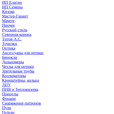
ИП Елагин
ИП Семина
Кизляр
Мастер-Гарант
Мачете
Прочее
Русский стиль
Северная корона
Титов А.С.
Точилки
Оптика
Аксессуары для оптики
Бинокли
Дальномеры
Чехлы для оптики
Зрительные трубы
Коллиматоры
Кронштейны, кольца
ЛЦУ
ПНВ и Тепловизоры
Прицелы
Фонари
Снаряжение патронов
Пули
Гильзы