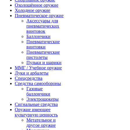
Охолощённое оружие
Холодное оружие
Пневматическое оружие
Аксессуары для
пневматических
винтовок
Баллончики
Пневматические
винтовки
Пневматические
пистолеты
Пульки и шарики
ММГ / Учебное оружие
Луки и арбалеты
Спецсредства
Средства самообороны
Газовые
баллончики
Электрошокеры
Сигнальные средства
Оружие имеющее
культурную ценность
Метательное и
другое оружие