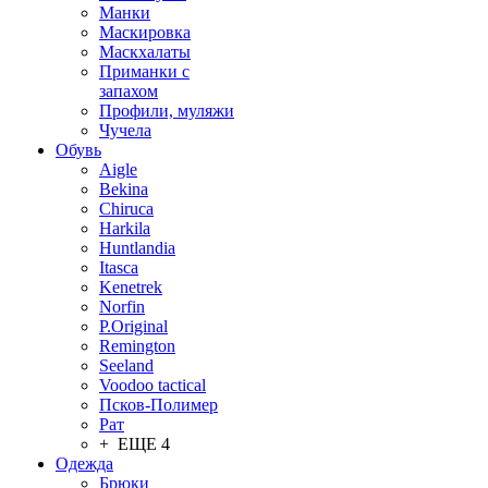
Манки
Маскировка
Маскхалаты
Приманки с
запахом
Профили, муляжи
Чучела
Обувь
Aigle
Bekina
Chiruсa
Harkila
Huntlandia
Itasca
Kenetrek
Norfin
P.Original
Remington
Seeland
Voodoo tactical
Псков-Полимер
Рат
+ ЕЩЕ 4
Одежда
Брюки