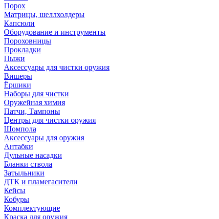
Порох
Матрицы, шеллхолдеры
Капсюли
Оборудование и инструменты
Пороховницы
Прокладки
Пыжи
Аксессуары для чистки оружия
Вишеры
Ёршики
Наборы для чистки
Оружейная химия
Патчи, Тампоны
Центры для чистки оружия
Шомпола
Аксессуары для оружия
Антабки
Дульные насадки
Бланки ствола
Затыльники
ДТК и пламегасители
Кейсы
Кобуры
Комплектующие
Краска для оружия