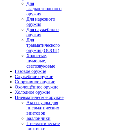
Для
гладкоствольного
оружия
Для нарезного
оружия
Для служебного
оружия
Для
травматического
оружия (ОООП)
Холостые,
шумовые,
светозвуковые
Газовое оружие
Служебное оружие
Спортивное оружие
Охолощённое оружие
Холодное оружие
Пневматическое оружие
Аксессуары для
пневматических
винтовок
Баллончики
Пневматические
винтовки