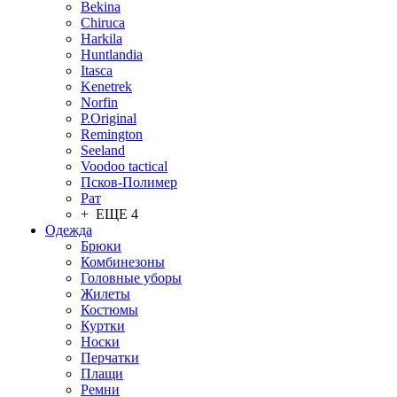
Bekina
Chiruсa
Harkila
Huntlandia
Itasca
Kenetrek
Norfin
P.Original
Remington
Seeland
Voodoo tactical
Псков-Полимер
Рат
+ ЕЩЕ 4
Одежда
Брюки
Комбинезоны
Головные уборы
Жилеты
Костюмы
Куртки
Носки
Перчатки
Плащи
Ремни