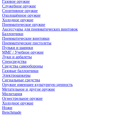
Газовое оружие
Служебное оружие
Спортивное оружие
Охолощённое оружие
Холодное оружие
Пневматическое оружие
Аксессуары для пневматических винтовок
Баллончики
Пневматические винтовки
Пневматические пистолеты
Пульки и шарики
ММГ / Учебное оружие
Луки и арбалеты
Спецсредства
Средства самообороны
Газовые баллончики
Электрошокеры
Сигнальные средства
Оружие имеющее культурную ценность
Метательное и другое оружие
Милитария
Огнестрельное оружие
Холодное оружие
Ножи
Benchmade