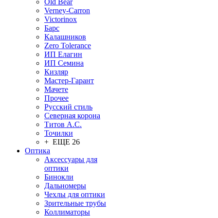
Old Bear
Verney-Carron
Victorinox
Барс
Калашников
Zero Tolerance
ИП Елагин
ИП Семина
Кизляр
Мастер-Гарант
Мачете
Прочее
Русский стиль
Северная корона
Титов А.С.
Точилки
+ ЕЩЕ 26
Оптика
Аксессуары для
оптики
Бинокли
Дальномеры
Чехлы для оптики
Зрительные трубы
Коллиматоры