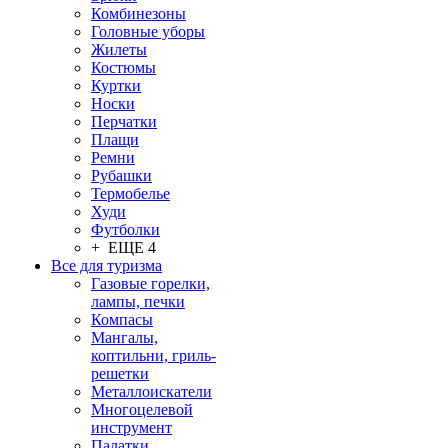
Комбинезоны
Головные уборы
Жилеты
Костюмы
Куртки
Носки
Перчатки
Плащи
Ремни
Рубашки
Термобелье
Худи
Футболки
+ ЕЩЕ 4
Все для туризма
Газовые горелки,
лампы, печки
Компасы
Мангалы,
коптильни, гриль-
решетки
Металлоискатели
Многоцелевой
инструмент
Палатки