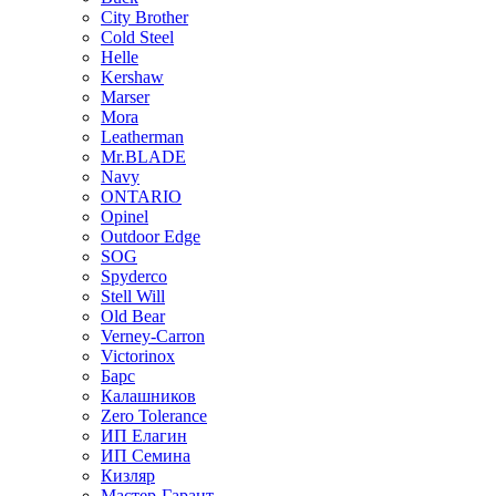
City Brother
Cold Steel
Helle
Kershaw
Marser
Mora
Leatherman
Mr.BLADE
Navy
ONTARIO
Opinel
Outdoor Edge
SOG
Spyderco
Stell Will
Old Bear
Verney-Carron
Victorinox
Барс
Калашников
Zero Tolerance
ИП Елагин
ИП Семина
Кизляр
Мастер-Гарант