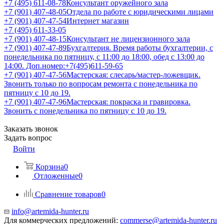
+7 (495) 611-08-78
Консультант оружейного зала
+7 (901) 407-48-05
Отдела по работе с юридическими лицами
+7 (901) 407-47-54
Интернет магазин
+7 (495) 611-33-05
+7 (901) 407-48-15
Консультант не лицензионного зала
+7 (901) 407-47-89
Бухгалтерия. Время работы бухгалтерии, с
понедельника по пятницу, с 11:00 до 18:00, обед с 13:00 до
14:00. Доп.номер:+7(495)611-59-65
+7 (901) 407-47-56
Мастерская: слесарь/мастер-ложевщик.
Звонить только по вопросам ремонта с понедельника по
пятницу с 10 до 19.
+7 (901) 407-47-96
Мастерская: покраска и гравировка.
Звонить с понедельника по пятницу с 10 до 19.
Заказать звонок
Задать вопрос
Войти
Корзина
0
Отложенные
0
Сравнение товаров
0
info@artemida-hunter.ru
Для коммерческих предложений:
commerse@artemida-hunter.ru