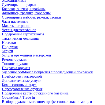
Холодильники
Сувениры и подарки
Брелоки, значки, карабины
Живопись, графика, гобелены
Сувенирные наборы, рюмки, стопки
Часы настенные
Макеты патронов
Чехлы для телефонов
Подарочные сертификаты
Тактическая медицина
Носилки
Подсумки
Услуги
Услуги оружейной мастерской
Ремонт оружия
Тюнинг оружия
Покраска оружия
Удаление Soft-touch покрытия с последующей покраской
Прейскурант мастерской
Дополнительные услуги
Комиссионный отдел
Переоформление оружия
Подарочные карты оружейного магазина
Оружейный Trade-in
Выбор оружия в магазине: профессиональная помощь и