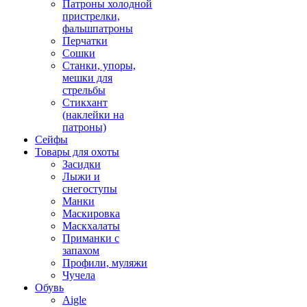
Патроны холодной
пристрелки,
фальшпатроны
Перчатки
Сошки
Станки, упоры,
мешки для
стрельбы
Стикхант
(наклейки на
патроны)
Сейфы
Товары для охоты
Засидки
Лыжи и
снегоступы
Манки
Маскировка
Маскхалаты
Приманки с
запахом
Профили, муляжи
Чучела
Обувь
Aigle