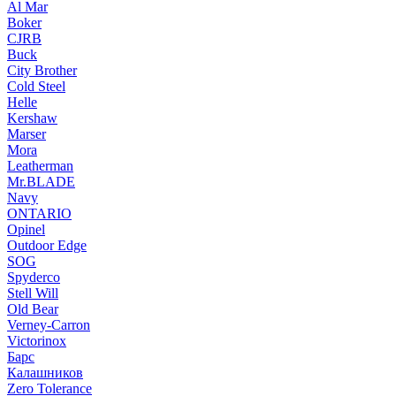
Al Mar
Boker
CJRB
Buck
City Brother
Cold Steel
Helle
Kershaw
Marser
Mora
Leatherman
Mr.BLADE
Navy
ONTARIO
Opinel
Outdoor Edge
SOG
Spyderco
Stell Will
Old Bear
Verney-Carron
Victorinox
Барс
Калашников
Zero Tolerance