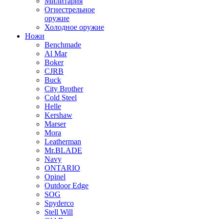
Милитария
Огнестрельное
оружие
Холодное оружие
Ножи
Benchmade
Al Mar
Boker
CJRB
Buck
City Brother
Cold Steel
Helle
Kershaw
Marser
Mora
Leatherman
Mr.BLADE
Navy
ONTARIO
Opinel
Outdoor Edge
SOG
Spyderco
Stell Will