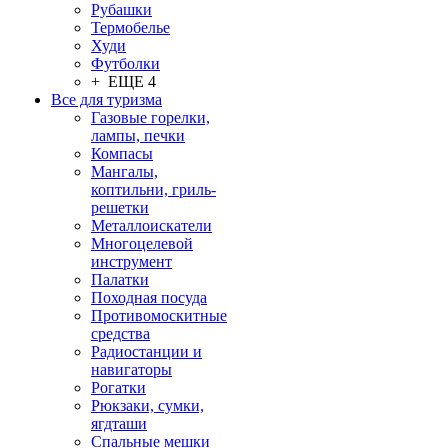
Рубашки
Термобелье
Худи
Футболки
+ ЕЩЕ 4
Все для туризма
Газовые горелки,
лампы, печки
Компасы
Мангалы,
коптильни, гриль-
решетки
Металлоискатели
Многоцелевой
инструмент
Палатки
Походная посуда
Противомоскитные
средства
Радиостанции и
навигаторы
Рогатки
Рюкзаки, сумки,
ягдташи
Спальные мешки