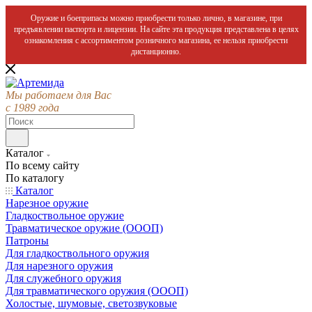
Оружие и боеприпасы можно приобрести только лично, в магазине, при
предъявлении паспорта и лицензии. На сайте эта продукция представлена в целях
ознакомления с ассортиментом розничного магазина, ее нельзя приобрести
дистанционно.
Мы работаем для Вас
с 1989 года
Каталог
По всему сайту
По каталогу
Каталог
Нарезное оружие
Гладкоствольное оружие
Травматическое оружие (ОООП)
Патроны
Для гладкоствольного оружия
Для нарезного оружия
Для служебного оружия
Для травматического оружия (ОООП)
Холостые, шумовые, светозвуковые