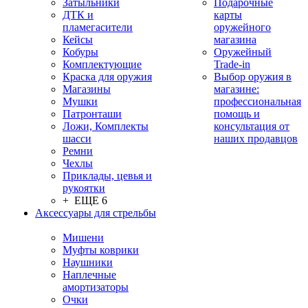
Затыльники
Подарочные
ДТК и
карты
пламегасители
оружейного
Кейсы
магазина
Кобуры
Оружейный
Комплектующие
Trade-in
Краска для оружия
Выбор оружия в
Магазины
магазине:
Мушки
профессиональная
Патронташи
помощь и
Ложи, Комплекты
консультация от
шасси
наших продавцов
Ремни
Чехлы
Приклады, цевья и
рукоятки
+ ЕЩЕ 6
Аксессуары для стрельбы
Мишени
Муфты коврики
Наушники
Наплечные
амортизаторы
Очки