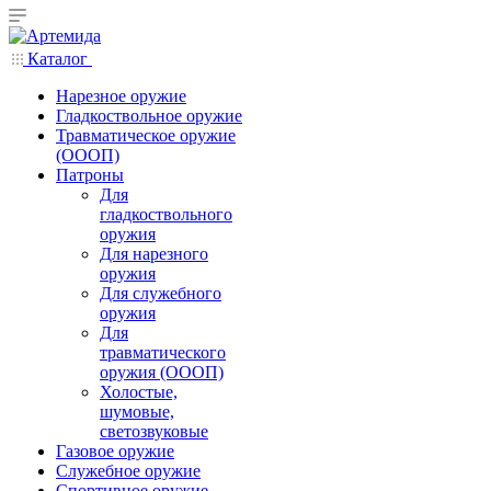
Каталог
Нарезное оружие
Гладкоствольное оружие
Травматическое оружие
(ОООП)
Патроны
Для
гладкоствольного
оружия
Для нарезного
оружия
Для служебного
оружия
Для
травматического
оружия (ОООП)
Холостые,
шумовые,
светозвуковые
Газовое оружие
Служебное оружие
Спортивное оружие