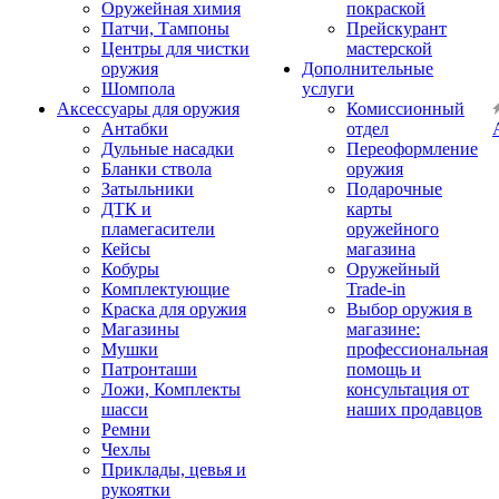
Оружейная химия
покраской
Патчи, Тампоны
Прейскурант
Центры для чистки
мастерской
оружия
Дополнительные
Шомпола
услуги
Аксессуары для оружия
Комиссионный
Антабки
отдел
Дульные насадки
Переоформление
Бланки ствола
оружия
Затыльники
Подарочные
ДТК и
карты
пламегасители
оружейного
Кейсы
магазина
Кобуры
Оружейный
Комплектующие
Trade-in
Краска для оружия
Выбор оружия в
Магазины
магазине:
Мушки
профессиональная
Патронташи
помощь и
Ложи, Комплекты
консультация от
шасси
наших продавцов
Ремни
Чехлы
Приклады, цевья и
рукоятки