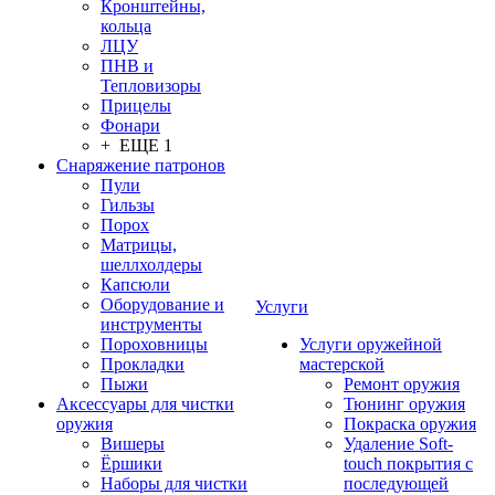
Кронштейны,
кольца
ЛЦУ
ПНВ и
Тепловизоры
Прицелы
Фонари
+ ЕЩЕ 1
Снаряжение патронов
Пули
Гильзы
Порох
Матрицы,
шеллхолдеры
Капсюли
Оборудование и
Услуги
инструменты
Пороховницы
Услуги оружейной
Прокладки
мастерской
Пыжи
Ремонт оружия
Аксессуары для чистки
Тюнинг оружия
оружия
Покраска оружия
Вишеры
Удаление Soft-
Ёршики
touch покрытия с
Наборы для чистки
последующей