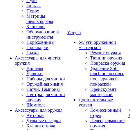
Пули
Гильзы
Порох
Матрицы,
шеллхолдеры
Капсюли
Оборудование и
Услуги
инструменты
Пороховницы
Услуги оружейной
Прокладки
мастерской
Пыжи
Ремонт оружия
Аксессуары для чистки
Тюнинг оружия
оружия
Покраска оружия
Вишеры
Удаление Soft-
Ёршики
touch покрытия с
Наборы для чистки
последующей
Оружейная химия
покраской
Патчи, Тампоны
Прейскурант
Центры для чистки
мастерской
оружия
Дополнительные
Шомпола
услуги
Аксессуары для оружия
Комиссионный
Антабки
отдел
Дульные насадки
Переоформление
Бланки ствола
оружия