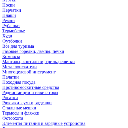
Носки
Перчатки
Плащи
Ремни
Рубашки
Термобелье
Худи
Футболки
Все для туризма
Газовые горелки, лампы, печки
Компасы
Мангалы, коптильни, гриль-решетки
Металлоискатели
Многоцелевой инструмент
Палатки
Походная посуда
Противомоскитные средства
Радиостанции и навигаторы
Рогатки
Рюкзаки, сумки, ягдташи
Спальные мешки
Термосы и фляжки
Фотоохота
Элементы питания и зарядные устройства