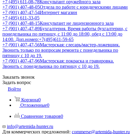
+7 (495) 611-08-78
Консультант оружейного зала
+7 (901) 407-48-05
Отдела по работе с юридическими лицами
+7 (901) 407-47-54
Интернет магазин
+7 (495) 611-33-05
+7 (901) 407-48-15
Консультант не лицензионного зала
+7 (901) 407-47-89
Бухгалтерия. Время работы бухгалтерии, с
понедельника по пятницу, с 11:00 до 18:00, обед с 13:00 до
14:00. Доп.номер:+7(495)611-59-65
+7 (901) 407-47-56
Мастерская: слесарь/мастер-ложевщик.
Звонить только по вопросам ремонта с понедельника по
пятницу с 10 до 19.
+7 (901) 407-47-96
Мастерская: покраска и гравировка.
Звонить с понедельника по пятницу с 10 до 19.
Заказать звонок
Задать вопрос
Войти
Корзина
0
Отложенные
0
Сравнение товаров
0
info@artemida-hunter.ru
Для коммерческих предложений:
commerse@artemida-hunter.ru