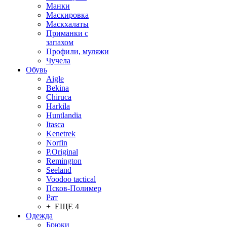
Манки
Маскировка
Маскхалаты
Приманки с
запахом
Профили, муляжи
Чучела
Обувь
Aigle
Bekina
Chiruсa
Harkila
Huntlandia
Itasca
Kenetrek
Norfin
P.Original
Remington
Seeland
Voodoo tactical
Псков-Полимер
Рат
+ ЕЩЕ 4
Одежда
Брюки