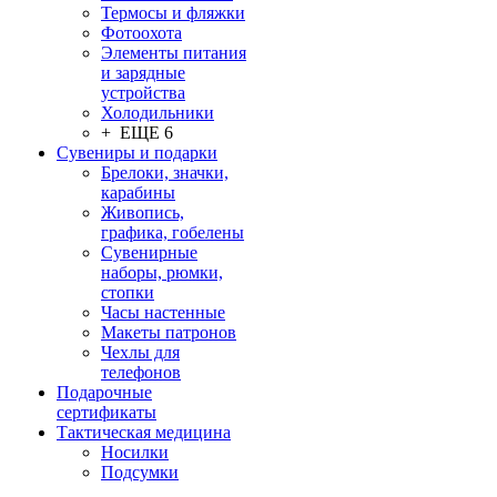
Термосы и фляжки
Фотоохота
Элементы питания
и зарядные
устройства
Холодильники
+ ЕЩЕ 6
Сувениры и подарки
Брелоки, значки,
карабины
Живопись,
графика, гобелены
Сувенирные
наборы, рюмки,
стопки
Часы настенные
Макеты патронов
Чехлы для
телефонов
Подарочные
сертификаты
Тактическая медицина
Носилки
Подсумки