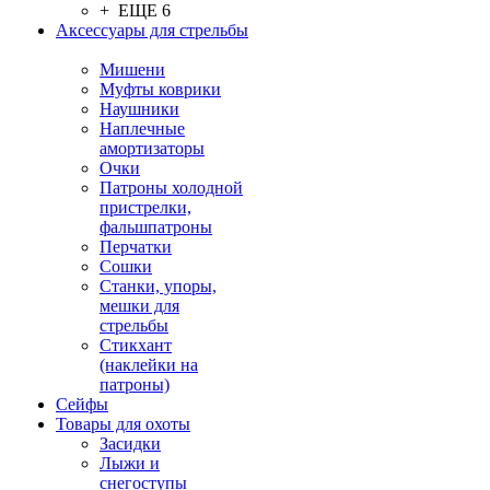
+ ЕЩЕ 6
Аксессуары для стрельбы
Мишени
Муфты коврики
Наушники
Наплечные
амортизаторы
Очки
Патроны холодной
пристрелки,
фальшпатроны
Перчатки
Сошки
Станки, упоры,
мешки для
стрельбы
Стикхант
(наклейки на
патроны)
Сейфы
Товары для охоты
Засидки
Лыжи и
снегоступы