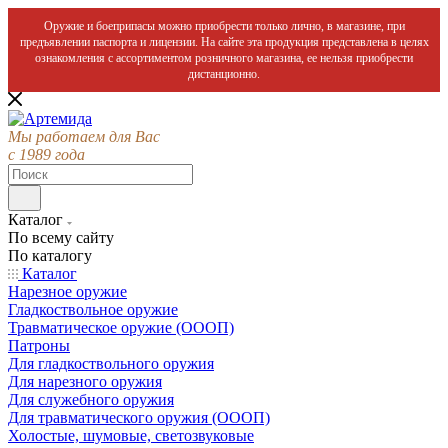
Оружие и боеприпасы можно приобрести только лично, в магазине, при
предъявлении паспорта и лицензии. На сайте эта продукция представлена в целях
ознакомления с ассортиментом розничного магазина, ее нельзя приобрести
дистанционно.
Мы работаем для Вас
с 1989 года
Каталог
По всему сайту
По каталогу
Каталог
Нарезное оружие
Гладкоствольное оружие
Травматическое оружие (ОООП)
Патроны
Для гладкоствольного оружия
Для нарезного оружия
Для служебного оружия
Для травматического оружия (ОООП)
Холостые, шумовые, светозвуковые