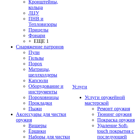
Кронштейны,
кольца
ЛЦУ
ПНВ и
Тепловизоры
Прицелы
Фонари
+ ЕЩЕ 1
Снаряжение патронов
Пули
Гильзы
Порох
Матрицы,
шеллхолдеры
Капсюли
Оборудование и
Услуги
инструменты
Пороховницы
Услуги оружейной
Прокладки
мастерской
Пыжи
Ремонт оружия
Аксессуары для чистки
Тюнинг оружия
оружия
Покраска оружия
Вишеры
Удаление Soft-
Ёршики
touch покрытия с
Наборы для чистки
последующей