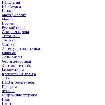
ИП Елагин
ИП Семина
Кизляр
Мастер-Гарант
Мачете
Прочее
Русский стиль
Северная корона
Титов А.С.
Точилки
Оптика
Аксессуары для оптики
Бинокли
Дальномеры
Чехлы для оптики
Зрительные трубы
Коллиматоры
Кронштейны, кольца
ЛЦУ
ПНВ и Тепловизоры
Прицелы
Фонари
Снаряжение патронов
Пули
Гильзы