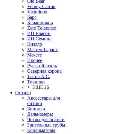
Old Bear
Verney-Carron
Victorinox
Барс
Калашников
Zero Tolerance
ИП Елагин
ИП Семина
Кизляр
Мастер-Гарант
Мачете
Прочее
Русский стиль
Северная корона
Титов А.С.
Точилки
+ ЕЩЕ 26
Оптика
Аксессуары для
оптики
Бинокли
Дальномеры
Чехлы для оптики
Зрительные трубы
Коллиматоры