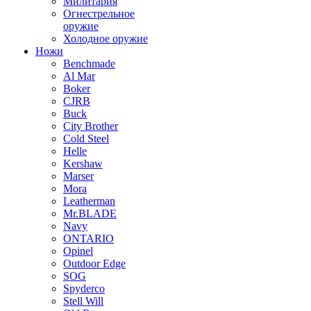
Милитария
Огнестрельное
оружие
Холодное оружие
Ножи
Benchmade
Al Mar
Boker
CJRB
Buck
City Brother
Cold Steel
Helle
Kershaw
Marser
Mora
Leatherman
Mr.BLADE
Navy
ONTARIO
Opinel
Outdoor Edge
SOG
Spyderco
Stell Will