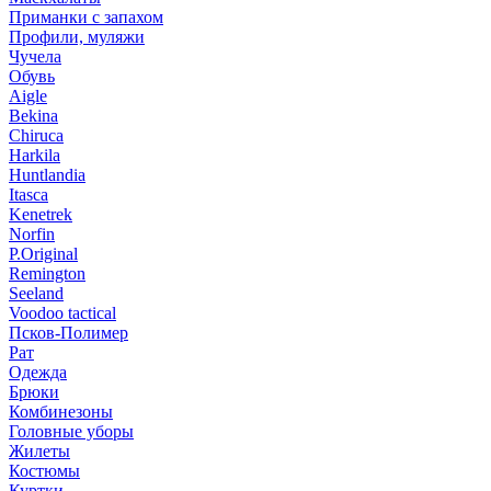
Приманки с запахом
Профили, муляжи
Чучела
Обувь
Aigle
Bekina
Chiruсa
Harkila
Huntlandia
Itasca
Kenetrek
Norfin
P.Original
Remington
Seeland
Voodoo tactical
Псков-Полимер
Рат
Одежда
Брюки
Комбинезоны
Головные уборы
Жилеты
Костюмы
Куртки