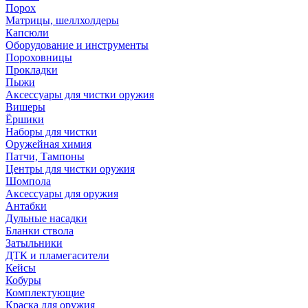
Порох
Матрицы, шеллхолдеры
Капсюли
Оборудование и инструменты
Пороховницы
Прокладки
Пыжи
Аксессуары для чистки оружия
Вишеры
Ёршики
Наборы для чистки
Оружейная химия
Патчи, Тампоны
Центры для чистки оружия
Шомпола
Аксессуары для оружия
Антабки
Дульные насадки
Бланки ствола
Затыльники
ДТК и пламегасители
Кейсы
Кобуры
Комплектующие
Краска для оружия