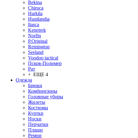
Bekina
Chiruсa
Harkila
Huntlandia
Itasca
Kenetrek
Norfin
P.Original
Remington
Seeland
Voodoo tactical
Псков-Полимер
Рат
+ ЕЩЕ 4
Одежда
Брюки
Комбинезоны
Головные уборы
Жилеты
Костюмы
Куртки
Носки
Перчатки
Плащи
Ремни