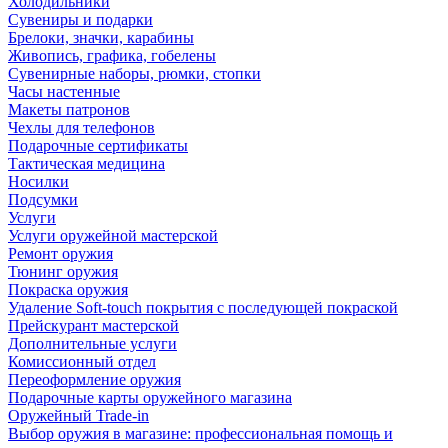
Холодильники
Сувениры и подарки
Брелоки, значки, карабины
Живопись, графика, гобелены
Сувенирные наборы, рюмки, стопки
Часы настенные
Макеты патронов
Чехлы для телефонов
Подарочные сертификаты
Тактическая медицина
Носилки
Подсумки
Услуги
Услуги оружейной мастерской
Ремонт оружия
Тюнинг оружия
Покраска оружия
Удаление Soft-touch покрытия с последующей покраской
Прейскурант мастерской
Дополнительные услуги
Комиссионный отдел
Переоформление оружия
Подарочные карты оружейного магазина
Оружейный Trade-in
Выбор оружия в магазине: профессиональная помощь и