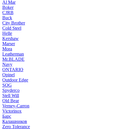
Al Mar
Boker
CJRB
Buck
City Brother
Cold Steel
Helle
Kershaw
Marser
Mora
Leatherman
Mr.BLADE
Navy
ONTARIO
Opinel
Outdoor Edge
SOG
Spyderco
Stell Will
Old Bear
Verney-Carron
Victorinox
Барс
Калашников
Zero Tolerance