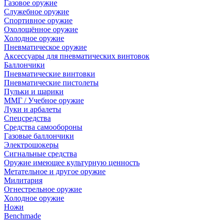
Газовое оружие
Служебное оружие
Спортивное оружие
Охолощённое оружие
Холодное оружие
Пневматическое оружие
Аксессуары для пневматических винтовок
Баллончики
Пневматические винтовки
Пневматические пистолеты
Пульки и шарики
ММГ / Учебное оружие
Луки и арбалеты
Спецсредства
Средства самообороны
Газовые баллончики
Электрошокеры
Сигнальные средства
Оружие имеющее культурную ценность
Метательное и другое оружие
Милитария
Огнестрельное оружие
Холодное оружие
Ножи
Benchmade