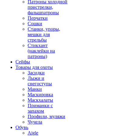
Патроны холодной
пристрелки,
фальшпатроны
Перчатки
Сошки
Станки, упоры,
мешки для
стрельбы
Стикхант
(наклейки на
патроны)
Сейфы
Товары для охоты
Засидки
Лыжи и
снегоступы
Манки
Маскировка
Маскхалаты
Приманки с
запахом
Профили, муляжи
Чучела
Обувь
Aigle