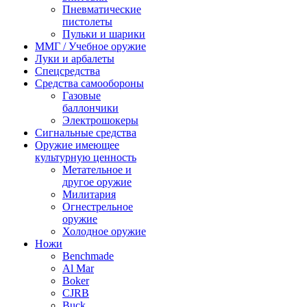
Пневматические
пистолеты
Пульки и шарики
ММГ / Учебное оружие
Луки и арбалеты
Спецсредства
Средства самообороны
Газовые
баллончики
Электрошокеры
Сигнальные средства
Оружие имеющее
культурную ценность
Метательное и
другое оружие
Милитария
Огнестрельное
оружие
Холодное оружие
Ножи
Benchmade
Al Mar
Boker
CJRB
Buck