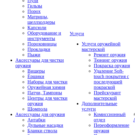
Пули
Гильзы
Порох
Матрицы,
шеллхолдеры
Капсюли
Оборудование и
Услуги
инструменты
Пороховницы
Услуги оружейной
Прокладки
мастерской
Пыжи
Ремонт оружия
Аксессуары для чистки
Тюнинг оружия
оружия
Покраска оружия
Вишеры
Удаление Soft-
Ёршики
touch покрытия с
Наборы для чистки
последующей
Оружейная химия
покраской
Патчи, Тампоны
Прейскурант
Центры для чистки
мастерской
оружия
Дополнительные
Шомпола
услуги
Аксессуары для оружия
Комиссионный
Антабки
отдел
Дульные насадки
Переоформление
Бланки ствола
оружия