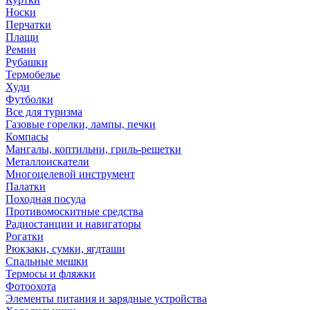
Носки
Перчатки
Плащи
Ремни
Рубашки
Термобелье
Худи
Футболки
Все для туризма
Газовые горелки, лампы, печки
Компасы
Мангалы, коптильни, гриль-решетки
Металлоискатели
Многоцелевой инструмент
Палатки
Походная посуда
Противомоскитные средства
Радиостанции и навигаторы
Рогатки
Рюкзаки, сумки, ягдташи
Спальные мешки
Термосы и фляжки
Фотоохота
Элементы питания и зарядные устройства