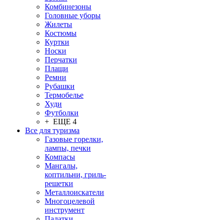
Комбинезоны
Головные уборы
Жилеты
Костюмы
Куртки
Носки
Перчатки
Плащи
Ремни
Рубашки
Термобелье
Худи
Футболки
+ ЕЩЕ 4
Все для туризма
Газовые горелки,
лампы, печки
Компасы
Мангалы,
коптильни, гриль-
решетки
Металлоискатели
Многоцелевой
инструмент
Палатки