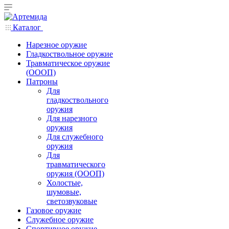
Каталог
Нарезное оружие
Гладкоствольное оружие
Травматическое оружие
(ОООП)
Патроны
Для
гладкоствольного
оружия
Для нарезного
оружия
Для служебного
оружия
Для
травматического
оружия (ОООП)
Холостые,
шумовые,
светозвуковые
Газовое оружие
Служебное оружие
Спортивное оружие