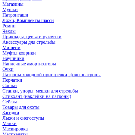
Магазины
Мушки
Патронташи
Ложи, Комплекты шасси
Ремни
Чехлы
Приклады, цевья и рукоятки
Аксессуары для стрельбы
Мишени
Муфты коврики
Наушники
Наплечные амортизаторы
Очки
Патроны холодной пристрелки, фальшпатроны
Перчатки
Сошки
Станки, упоры, мешки для стрельбы
Стикхант (наклейки на патроны)
Сейфы
Товары для охоты
Засидки
Лыжи и снегоступы
Манки
Маскировка
Маскхалаты