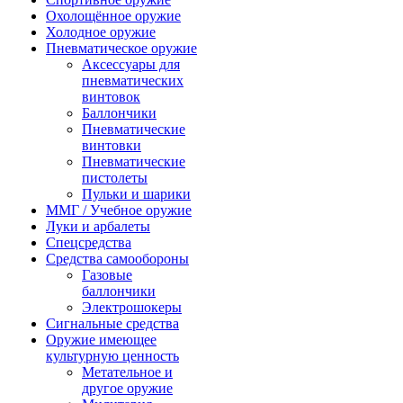
Охолощённое оружие
Холодное оружие
Пневматическое оружие
Аксессуары для
пневматических
винтовок
Баллончики
Пневматические
винтовки
Пневматические
пистолеты
Пульки и шарики
ММГ / Учебное оружие
Луки и арбалеты
Спецсредства
Средства самообороны
Газовые
баллончики
Электрошокеры
Сигнальные средства
Оружие имеющее
культурную ценность
Метательное и
другое оружие