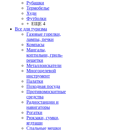
Рубашки
Термобелье
Худи
Футболки
+ ЕЩЕ 4
Все для туризма
Газовые горелки,
лампы, печки
Компасы
Мангалы,
коптильни, гриль-
решетки
Металлоискатели
Многоцелевой
инструмент
Палатки
Походная посуда
Противомоскитные
средства
Радиостанции и
навигаторы
Рогатки
Рюкзаки, сумки,
ягдташи
Спальные мешки