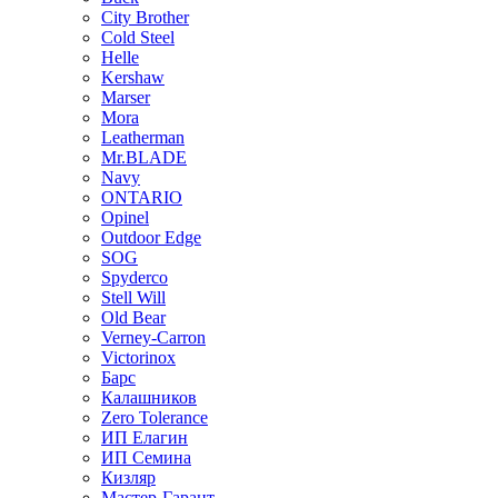
City Brother
Cold Steel
Helle
Kershaw
Marser
Mora
Leatherman
Mr.BLADE
Navy
ONTARIO
Opinel
Outdoor Edge
SOG
Spyderco
Stell Will
Old Bear
Verney-Carron
Victorinox
Барс
Калашников
Zero Tolerance
ИП Елагин
ИП Семина
Кизляр
Мастер-Гарант