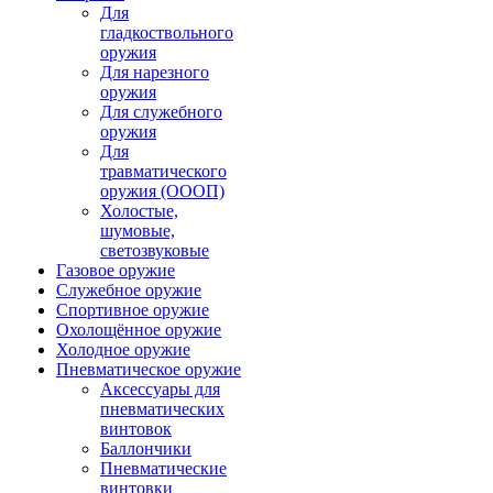
Для
гладкоствольного
оружия
Для нарезного
оружия
Для служебного
оружия
Для
травматического
оружия (ОООП)
Холостые,
шумовые,
светозвуковые
Газовое оружие
Служебное оружие
Спортивное оружие
Охолощённое оружие
Холодное оружие
Пневматическое оружие
Аксессуары для
пневматических
винтовок
Баллончики
Пневматические
винтовки