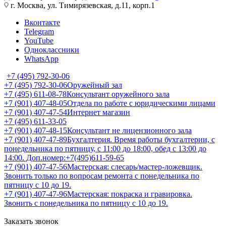
г. Москва, ул. Тимирязевская, д.11, корп.1
Вконтакте
Telegram
YouTube
Одноклассники
WhatsApp
+7 (495) 792-30-06
+7 (495) 792-30-06
Оружейный зал
+7 (495) 611-08-78
Консультант оружейного зала
+7 (901) 407-48-05
Отдела по работе с юридическими лицами
+7 (901) 407-47-54
Интернет магазин
+7 (495) 611-33-05
+7 (901) 407-48-15
Консультант не лицензионного зала
+7 (901) 407-47-89
Бухгалтерия. Время работы бухгалтерии, с
понедельника по пятницу, с 11:00 до 18:00, обед с 13:00 до
14:00. Доп.номер:+7(495)611-59-65
+7 (901) 407-47-56
Мастерская: слесарь/мастер-ложевщик.
Звонить только по вопросам ремонта с понедельника по
пятницу с 10 до 19.
+7 (901) 407-47-96
Мастерская: покраска и гравировка.
Звонить с понедельника по пятницу с 10 до 19.
Заказать звонок