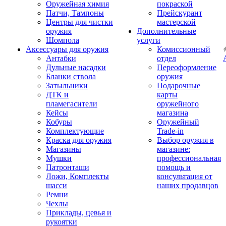
Оружейная химия
покраской
Патчи, Тампоны
Прейскурант
Центры для чистки
мастерской
оружия
Дополнительные
Шомпола
услуги
Аксессуары для оружия
Комиссионный
Антабки
отдел
Дульные насадки
Переоформление
Бланки ствола
оружия
Затыльники
Подарочные
ДТК и
карты
пламегасители
оружейного
Кейсы
магазина
Кобуры
Оружейный
Комплектующие
Trade-in
Краска для оружия
Выбор оружия в
Магазины
магазине:
Мушки
профессиональная
Патронташи
помощь и
Ложи, Комплекты
консультация от
шасси
наших продавцов
Ремни
Чехлы
Приклады, цевья и
рукоятки