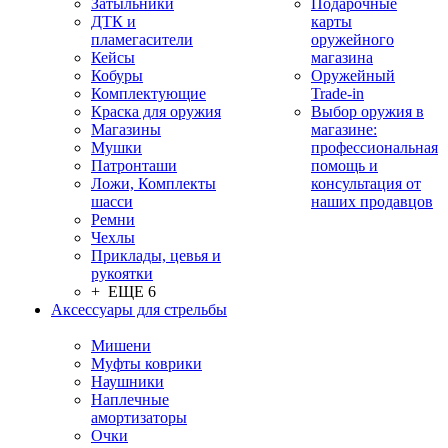
Затыльники
Подарочные
ДТК и
карты
пламегасители
оружейного
Кейсы
магазина
Кобуры
Оружейный
Комплектующие
Trade-in
Краска для оружия
Выбор оружия в
Магазины
магазине:
Мушки
профессиональная
Патронташи
помощь и
Ложи, Комплекты
консультация от
шасси
наших продавцов
Ремни
Чехлы
Приклады, цевья и
рукоятки
+ ЕЩЕ 6
Аксессуары для стрельбы
Мишени
Муфты коврики
Наушники
Наплечные
амортизаторы
Очки