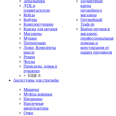
Затыльники
Подарочные
ДТК и
карты
пламегасители
оружейного
Кейсы
магазина
Кобуры
Оружейный
Комплектующие
Trade-in
Краска для оружия
Выбор оружия в
Магазины
магазине:
Мушки
профессиональная
Патронташи
помощь и
Ложи, Комплекты
консультация от
шасси
наших продавцов
Ремни
Чехлы
Приклады, цевья и
рукоятки
+ ЕЩЕ 6
Аксессуары для стрельбы
Мишени
Муфты коврики
Наушники
Наплечные
амортизаторы
Очки