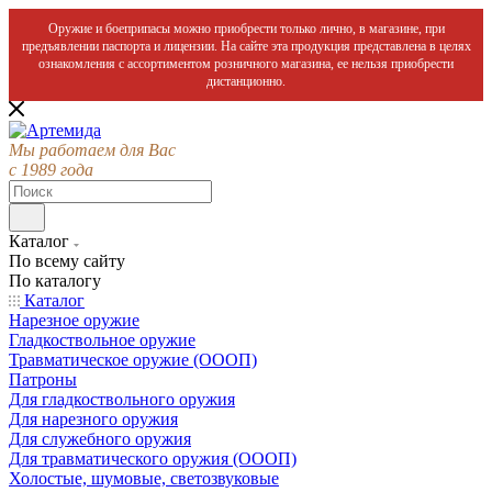
Оружие и боеприпасы можно приобрести только лично, в магазине, при
предъявлении паспорта и лицензии. На сайте эта продукция представлена в целях
ознакомления с ассортиментом розничного магазина, ее нельзя приобрести
дистанционно.
Мы работаем для Вас
с 1989 года
Каталог
По всему сайту
По каталогу
Каталог
Нарезное оружие
Гладкоствольное оружие
Травматическое оружие (ОООП)
Патроны
Для гладкоствольного оружия
Для нарезного оружия
Для служебного оружия
Для травматического оружия (ОООП)
Холостые, шумовые, светозвуковые