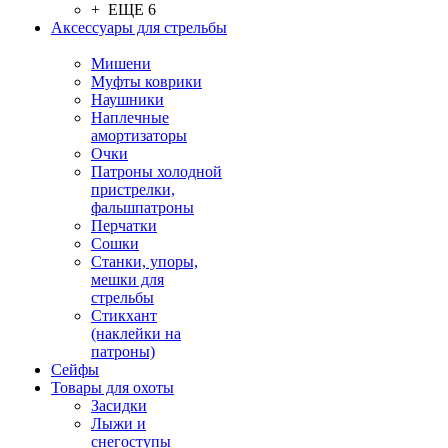
+ ЕЩЕ 6
Аксессуары для стрельбы
Мишени
Муфты коврики
Наушники
Наплечные
амортизаторы
Очки
Патроны холодной
пристрелки,
фальшпатроны
Перчатки
Сошки
Станки, упоры,
мешки для
стрельбы
Стикхант
(наклейки на
патроны)
Сейфы
Товары для охоты
Засидки
Лыжи и
снегоступы