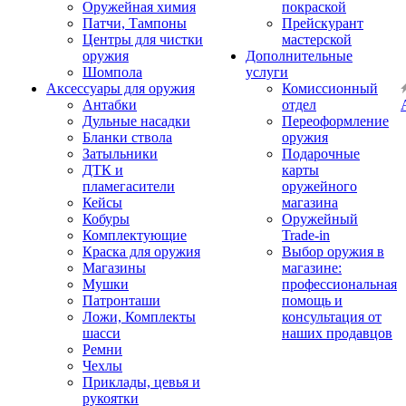
Оружейная химия
покраской
Патчи, Тампоны
Прейскурант
Центры для чистки
мастерской
оружия
Дополнительные
Шомпола
услуги
Аксессуары для оружия
Комиссионный
Антабки
отдел
Дульные насадки
Переоформление
Бланки ствола
оружия
Затыльники
Подарочные
ДТК и
карты
пламегасители
оружейного
Кейсы
магазина
Кобуры
Оружейный
Комплектующие
Trade-in
Краска для оружия
Выбор оружия в
Магазины
магазине:
Мушки
профессиональная
Патронташи
помощь и
Ложи, Комплекты
консультация от
шасси
наших продавцов
Ремни
Чехлы
Приклады, цевья и
рукоятки