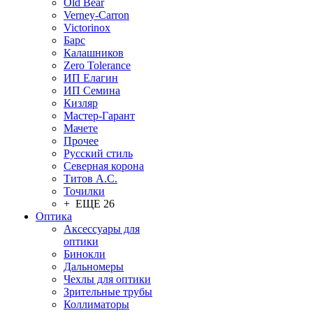
Old Bear
Verney-Carron
Victorinox
Барс
Калашников
Zero Tolerance
ИП Елагин
ИП Семина
Кизляр
Мастер-Гарант
Мачете
Прочее
Русский стиль
Северная корона
Титов А.С.
Точилки
+ ЕЩЕ 26
Оптика
Аксессуары для
оптики
Бинокли
Дальномеры
Чехлы для оптики
Зрительные трубы
Коллиматоры