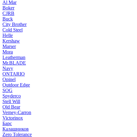
Al Mar
Boker
CJRB
Buck
City Brother
Cold Steel
Helle
Kershaw
Marser
Mora
Leatherman
Mr.BLADE
Navy
ONTARIO
Opinel
Outdoor Edge
SOG
Spyderco
Stell Will
Old Bear
Verney-Carron
Victorinox
Барс
Калашников
Zero Tolerance