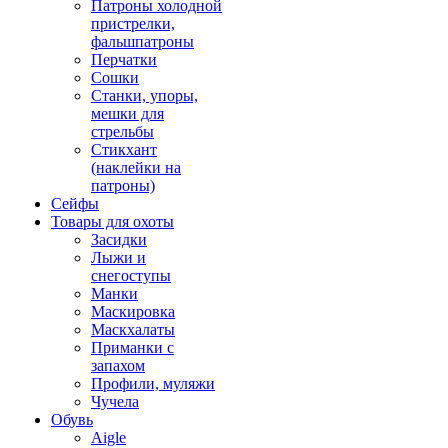
Патроны холодной
пристрелки,
фальшпатроны
Перчатки
Сошки
Станки, упоры,
мешки для
стрельбы
Стикхант
(наклейки на
патроны)
Сейфы
Товары для охоты
Засидки
Лыжи и
снегоступы
Манки
Маскировка
Маскхалаты
Приманки с
запахом
Профили, муляжи
Чучела
Обувь
Aigle