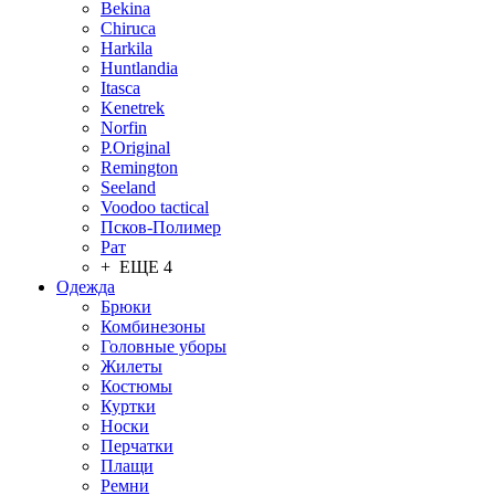
Bekina
Chiruсa
Harkila
Huntlandia
Itasca
Kenetrek
Norfin
P.Original
Remington
Seeland
Voodoo tactical
Псков-Полимер
Рат
+ ЕЩЕ 4
Одежда
Брюки
Комбинезоны
Головные уборы
Жилеты
Костюмы
Куртки
Носки
Перчатки
Плащи
Ремни