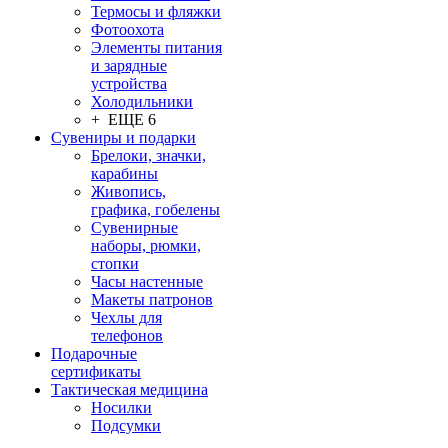
Термосы и фляжки
Фотоохота
Элементы питания
и зарядные
устройства
Холодильники
+ ЕЩЕ 6
Сувениры и подарки
Брелоки, значки,
карабины
Живопись,
графика, гобелены
Сувенирные
наборы, рюмки,
стопки
Часы настенные
Макеты патронов
Чехлы для
телефонов
Подарочные
сертификаты
Тактическая медицина
Носилки
Подсумки