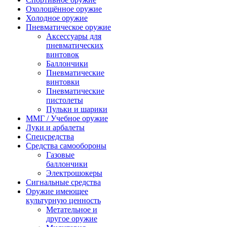
Охолощённое оружие
Холодное оружие
Пневматическое оружие
Аксессуары для
пневматических
винтовок
Баллончики
Пневматические
винтовки
Пневматические
пистолеты
Пульки и шарики
ММГ / Учебное оружие
Луки и арбалеты
Спецсредства
Средства самообороны
Газовые
баллончики
Электрошокеры
Сигнальные средства
Оружие имеющее
культурную ценность
Метательное и
другое оружие