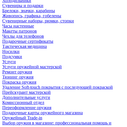
Холодильники
Сувениры и подарки
Брелоки, значки, карабины
Живопись, графика, гобелены
Сувенирные наборы, рюмки, стопки
Часы настенные
Макеты патронов
Чехлы для телефонов
Подарочные сертификаты
Тактическая медицина
Носилки
Подсумки
Услуги
Услуги оружейной мастерской
Ремонт оружия
Тюнинг оружия
Покраска оружия
Удаление Soft-touch покрытия с последующей покраской
Прейскурант мастерской
Дополнительные услуги
Комиссионный отдел
Переоформление оружия
Подарочные карты оружейного магазина
Оружейный Trade-in
Выбор оружия в магазине: профессиональная помощь и