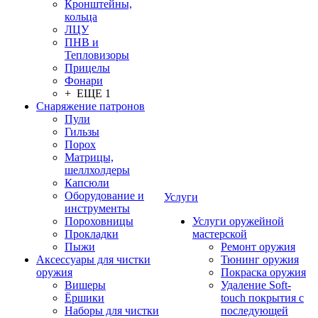
Кронштейны,
кольца
ЛЦУ
ПНВ и
Тепловизоры
Прицелы
Фонари
+ ЕЩЕ 1
Снаряжение патронов
Пули
Гильзы
Порох
Матрицы,
шеллхолдеры
Капсюли
Оборудование и
Услуги
инструменты
Пороховницы
Услуги оружейной
Прокладки
мастерской
Пыжи
Ремонт оружия
Аксессуары для чистки
Тюнинг оружия
оружия
Покраска оружия
Вишеры
Удаление Soft-
Ёршики
touch покрытия с
Наборы для чистки
последующей