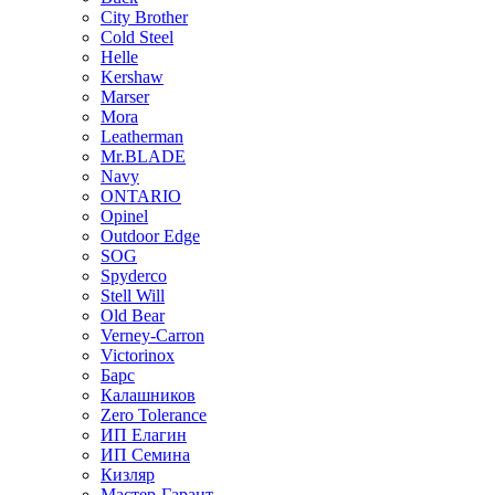
City Brother
Cold Steel
Helle
Kershaw
Marser
Mora
Leatherman
Mr.BLADE
Navy
ONTARIO
Opinel
Outdoor Edge
SOG
Spyderco
Stell Will
Old Bear
Verney-Carron
Victorinox
Барс
Калашников
Zero Tolerance
ИП Елагин
ИП Семина
Кизляр
Мастер-Гарант