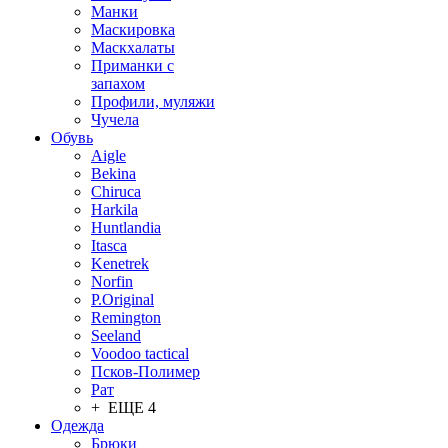
Манки
Маскировка
Маскхалаты
Приманки с
запахом
Профили, муляжи
Чучела
Обувь
Aigle
Bekina
Chiruсa
Harkila
Huntlandia
Itasca
Kenetrek
Norfin
P.Original
Remington
Seeland
Voodoo tactical
Псков-Полимер
Рат
+ ЕЩЕ 4
Одежда
Брюки