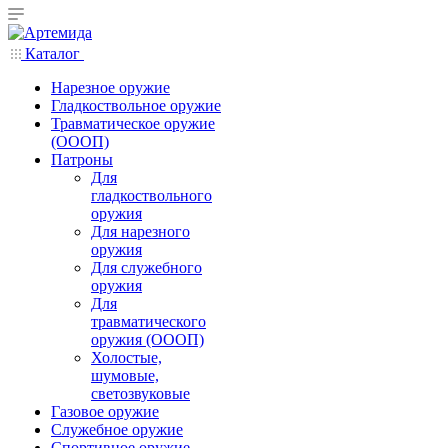
Каталог
Нарезное оружие
Гладкоствольное оружие
Травматическое оружие
(ОООП)
Патроны
Для
гладкоствольного
оружия
Для нарезного
оружия
Для служебного
оружия
Для
травматического
оружия (ОООП)
Холостые,
шумовые,
светозвуковые
Газовое оружие
Служебное оружие
Спортивное оружие