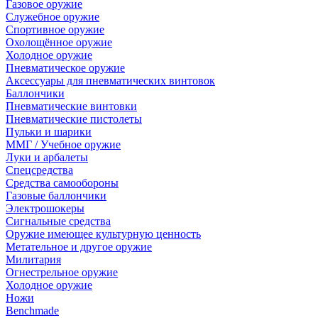
Газовое оружие
Служебное оружие
Спортивное оружие
Охолощённое оружие
Холодное оружие
Пневматическое оружие
Аксессуары для пневматических винтовок
Баллончики
Пневматические винтовки
Пневматические пистолеты
Пульки и шарики
ММГ / Учебное оружие
Луки и арбалеты
Спецсредства
Средства самообороны
Газовые баллончики
Электрошокеры
Сигнальные средства
Оружие имеющее культурную ценность
Метательное и другое оружие
Милитария
Огнестрельное оружие
Холодное оружие
Ножи
Benchmade