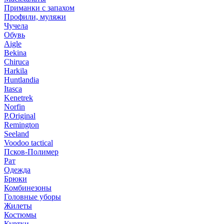
Приманки с запахом
Профили, муляжи
Чучела
Обувь
Aigle
Bekina
Chiruсa
Harkila
Huntlandia
Itasca
Kenetrek
Norfin
P.Original
Remington
Seeland
Voodoo tactical
Псков-Полимер
Рат
Одежда
Брюки
Комбинезоны
Головные уборы
Жилеты
Костюмы
Куртки