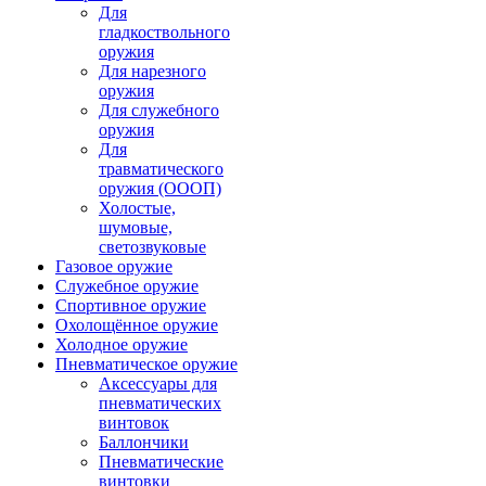
Для
гладкоствольного
оружия
Для нарезного
оружия
Для служебного
оружия
Для
травматического
оружия (ОООП)
Холостые,
шумовые,
светозвуковые
Газовое оружие
Служебное оружие
Спортивное оружие
Охолощённое оружие
Холодное оружие
Пневматическое оружие
Аксессуары для
пневматических
винтовок
Баллончики
Пневматические
винтовки