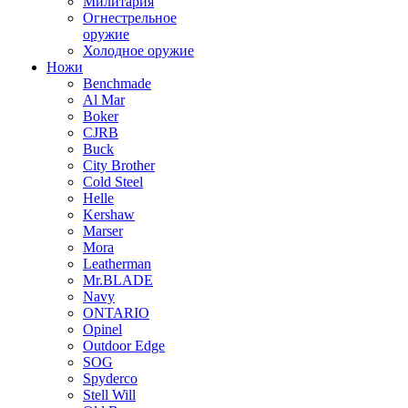
Милитария
Огнестрельное
оружие
Холодное оружие
Ножи
Benchmade
Al Mar
Boker
CJRB
Buck
City Brother
Cold Steel
Helle
Kershaw
Marser
Mora
Leatherman
Mr.BLADE
Navy
ONTARIO
Opinel
Outdoor Edge
SOG
Spyderco
Stell Will