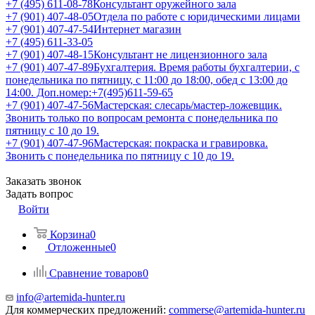
+7 (495) 611-08-78
Консультант оружейного зала
+7 (901) 407-48-05
Отдела по работе с юридическими лицами
+7 (901) 407-47-54
Интернет магазин
+7 (495) 611-33-05
+7 (901) 407-48-15
Консультант не лицензионного зала
+7 (901) 407-47-89
Бухгалтерия. Время работы бухгалтерии, с
понедельника по пятницу, с 11:00 до 18:00, обед с 13:00 до
14:00. Доп.номер:+7(495)611-59-65
+7 (901) 407-47-56
Мастерская: слесарь/мастер-ложевщик.
Звонить только по вопросам ремонта с понедельника по
пятницу с 10 до 19.
+7 (901) 407-47-96
Мастерская: покраска и гравировка.
Звонить с понедельника по пятницу с 10 до 19.
Заказать звонок
Задать вопрос
Войти
Корзина
0
Отложенные
0
Сравнение товаров
0
info@artemida-hunter.ru
Для коммерческих предложений:
commerse@artemida-hunter.ru