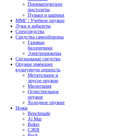
Пневматические
пистолеты
Пульки и шарики
ММГ / Учебное оружие
Луки и арбалеты
Спецсредства
Средства самообороны
Газовые
баллончики
Электрошокеры
Сигнальные средства
Оружие имеющее
культурную ценность
Метательное и
другое оружие
Милитария
Огнестрельное
оружие
Холодное оружие
Ножи
Benchmade
Al Mar
Boker
CJRB
Buck