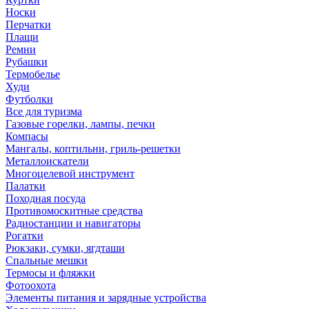
Носки
Перчатки
Плащи
Ремни
Рубашки
Термобелье
Худи
Футболки
Все для туризма
Газовые горелки, лампы, печки
Компасы
Мангалы, коптильни, гриль-решетки
Металлоискатели
Многоцелевой инструмент
Палатки
Походная посуда
Противомоскитные средства
Радиостанции и навигаторы
Рогатки
Рюкзаки, сумки, ягдташи
Спальные мешки
Термосы и фляжки
Фотоохота
Элементы питания и зарядные устройства