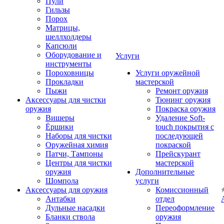
Пули
Гильзы
Порох
Матрицы,
шеллхолдеры
Капсюли
Оборудование и
Услуги
инструменты
Пороховницы
Услуги оружейной
Прокладки
мастерской
Пыжи
Ремонт оружия
Аксессуары для чистки
Тюнинг оружия
оружия
Покраска оружия
Вишеры
Удаление Soft-
Ёршики
touch покрытия с
Наборы для чистки
последующей
Оружейная химия
покраской
Патчи, Тампоны
Прейскурант
Центры для чистки
мастерской
оружия
Дополнительные
Шомпола
услуги
Аксессуары для оружия
Комиссионный
Антабки
отдел
Дульные насадки
Переоформление
Бланки ствола
оружия