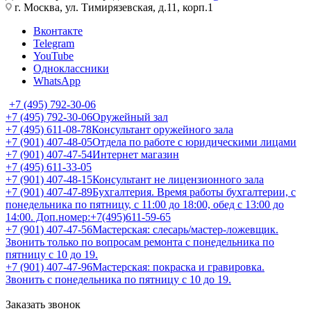
г. Москва, ул. Тимирязевская, д.11, корп.1
Вконтакте
Telegram
YouTube
Одноклассники
WhatsApp
+7 (495) 792-30-06
+7 (495) 792-30-06
Оружейный зал
+7 (495) 611-08-78
Консультант оружейного зала
+7 (901) 407-48-05
Отдела по работе с юридическими лицами
+7 (901) 407-47-54
Интернет магазин
+7 (495) 611-33-05
+7 (901) 407-48-15
Консультант не лицензионного зала
+7 (901) 407-47-89
Бухгалтерия. Время работы бухгалтерии, с
понедельника по пятницу, с 11:00 до 18:00, обед с 13:00 до
14:00. Доп.номер:+7(495)611-59-65
+7 (901) 407-47-56
Мастерская: слесарь/мастер-ложевщик.
Звонить только по вопросам ремонта с понедельника по
пятницу с 10 до 19.
+7 (901) 407-47-96
Мастерская: покраска и гравировка.
Звонить с понедельника по пятницу с 10 до 19.
Заказать звонок