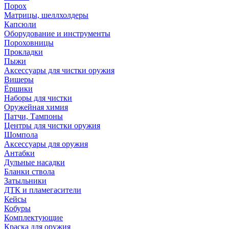
Порох
Матрицы, шеллхолдеры
Капсюли
Оборудование и инструменты
Пороховницы
Прокладки
Пыжи
Аксессуары для чистки оружия
Вишеры
Ёршики
Наборы для чистки
Оружейная химия
Патчи, Тампоны
Центры для чистки оружия
Шомпола
Аксессуары для оружия
Антабки
Дульные насадки
Бланки ствола
Затыльники
ДТК и пламегасители
Кейсы
Кобуры
Комплектующие
Краска для оружия