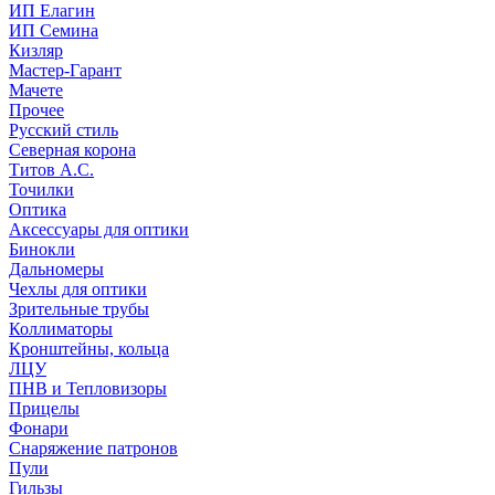
ИП Елагин
ИП Семина
Кизляр
Мастер-Гарант
Мачете
Прочее
Русский стиль
Северная корона
Титов А.С.
Точилки
Оптика
Аксессуары для оптики
Бинокли
Дальномеры
Чехлы для оптики
Зрительные трубы
Коллиматоры
Кронштейны, кольца
ЛЦУ
ПНВ и Тепловизоры
Прицелы
Фонари
Снаряжение патронов
Пули
Гильзы