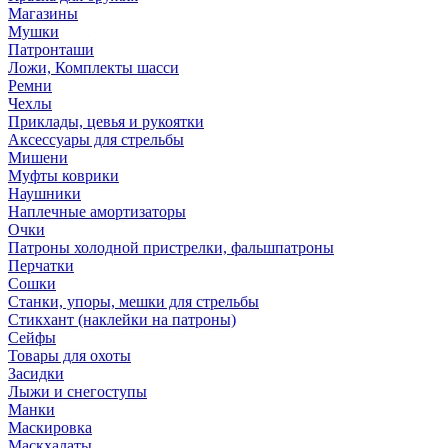
Магазины
Мушки
Патронташи
Ложи, Комплекты шасси
Ремни
Чехлы
Приклады, цевья и рукоятки
Аксессуары для стрельбы
Мишени
Муфты коврики
Наушники
Наплечные амортизаторы
Очки
Патроны холодной пристрелки, фальшпатроны
Перчатки
Сошки
Станки, упоры, мешки для стрельбы
Стикхант (наклейки на патроны)
Сейфы
Товары для охоты
Засидки
Лыжи и снегоступы
Манки
Маскировка
Маскхалаты