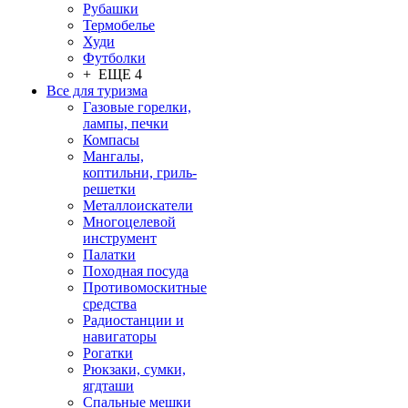
Рубашки
Термобелье
Худи
Футболки
+ ЕЩЕ 4
Все для туризма
Газовые горелки,
лампы, печки
Компасы
Мангалы,
коптильни, гриль-
решетки
Металлоискатели
Многоцелевой
инструмент
Палатки
Походная посуда
Противомоскитные
средства
Радиостанции и
навигаторы
Рогатки
Рюкзаки, сумки,
ягдташи
Спальные мешки