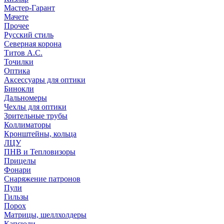
Мастер-Гарант
Мачете
Прочее
Русский стиль
Северная корона
Титов А.С.
Точилки
Оптика
Аксессуары для оптики
Бинокли
Дальномеры
Чехлы для оптики
Зрительные трубы
Коллиматоры
Кронштейны, кольца
ЛЦУ
ПНВ и Тепловизоры
Прицелы
Фонари
Снаряжение патронов
Пули
Гильзы
Порох
Матрицы, шеллхолдеры
Капсюли