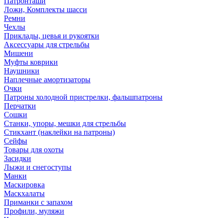
Патронташи
Ложи, Комплекты шасси
Ремни
Чехлы
Приклады, цевья и рукоятки
Аксессуары для стрельбы
Мишени
Муфты коврики
Наушники
Наплечные амортизаторы
Очки
Патроны холодной пристрелки, фальшпатроны
Перчатки
Сошки
Станки, упоры, мешки для стрельбы
Стикхант (наклейки на патроны)
Сейфы
Товары для охоты
Засидки
Лыжи и снегоступы
Манки
Маскировка
Маскхалаты
Приманки с запахом
Профили, муляжи