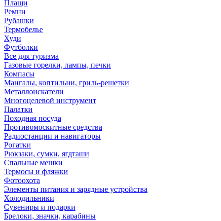
Плащи
Ремни
Рубашки
Термобелье
Худи
Футболки
Все для туризма
Газовые горелки, лампы, печки
Компасы
Мангалы, коптильни, гриль-решетки
Металлоискатели
Многоцелевой инструмент
Палатки
Походная посуда
Противомоскитные средства
Радиостанции и навигаторы
Рогатки
Рюкзаки, сумки, ягдташи
Спальные мешки
Термосы и фляжки
Фотоохота
Элементы питания и зарядные устройства
Холодильники
Сувениры и подарки
Брелоки, значки, карабины