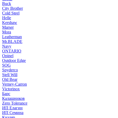
Buck
City Brother
Cold Steel
Helle
Kershaw
Marser
Mora
Leatherman
Mr.BLADE
Navy
ONTARIO
Opinel
Outdoor Edge
SOG
Spyderco
Stell Will
Old Bear
Verney-Carron
Victorinox
Барс
Калашников
Zero Tolerance
ИП Елагин
ИП Семина
Кизляр