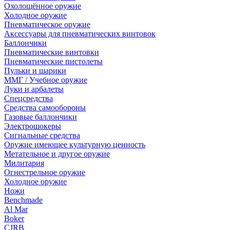
Охолощённое оружие
Холодное оружие
Пневматическое оружие
Аксессуары для пневматических винтовок
Баллончики
Пневматические винтовки
Пневматические пистолеты
Пульки и шарики
ММГ / Учебное оружие
Луки и арбалеты
Спецсредства
Средства самообороны
Газовые баллончики
Электрошокеры
Сигнальные средства
Оружие имеющее культурную ценность
Метательное и другое оружие
Милитария
Огнестрельное оружие
Холодное оружие
Ножи
Benchmade
Al Mar
Boker
CJRB