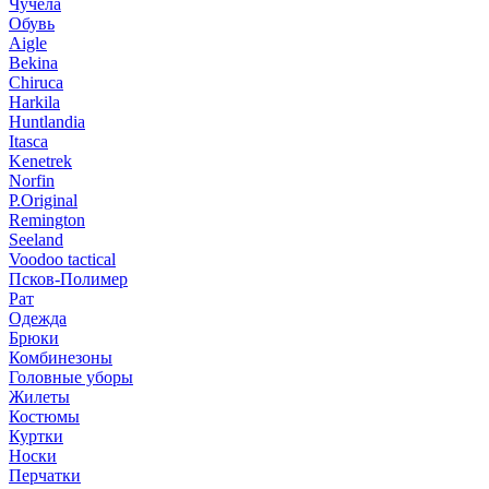
Чучела
Обувь
Aigle
Bekina
Chiruсa
Harkila
Huntlandia
Itasca
Kenetrek
Norfin
P.Original
Remington
Seeland
Voodoo tactical
Псков-Полимер
Рат
Одежда
Брюки
Комбинезоны
Головные уборы
Жилеты
Костюмы
Куртки
Носки
Перчатки