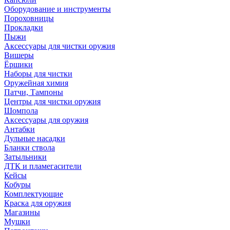
Оборудование и инструменты
Пороховницы
Прокладки
Пыжи
Аксессуары для чистки оружия
Вишеры
Ёршики
Наборы для чистки
Оружейная химия
Патчи, Тампоны
Центры для чистки оружия
Шомпола
Аксессуары для оружия
Антабки
Дульные насадки
Бланки ствола
Затыльники
ДТК и пламегасители
Кейсы
Кобуры
Комплектующие
Краска для оружия
Магазины
Мушки