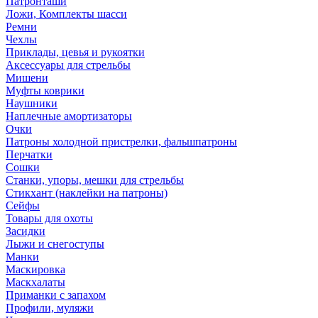
Патронташи
Ложи, Комплекты шасси
Ремни
Чехлы
Приклады, цевья и рукоятки
Аксессуары для стрельбы
Мишени
Муфты коврики
Наушники
Наплечные амортизаторы
Очки
Патроны холодной пристрелки, фальшпатроны
Перчатки
Сошки
Станки, упоры, мешки для стрельбы
Стикхант (наклейки на патроны)
Сейфы
Товары для охоты
Засидки
Лыжи и снегоступы
Манки
Маскировка
Маскхалаты
Приманки с запахом
Профили, муляжи