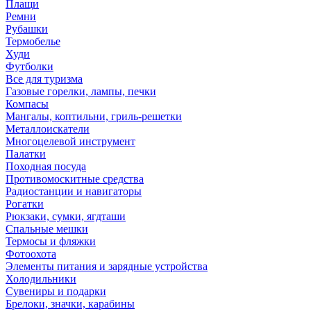
Плащи
Ремни
Рубашки
Термобелье
Худи
Футболки
Все для туризма
Газовые горелки, лампы, печки
Компасы
Мангалы, коптильни, гриль-решетки
Металлоискатели
Многоцелевой инструмент
Палатки
Походная посуда
Противомоскитные средства
Радиостанции и навигаторы
Рогатки
Рюкзаки, сумки, ягдташи
Спальные мешки
Термосы и фляжки
Фотоохота
Элементы питания и зарядные устройства
Холодильники
Сувениры и подарки
Брелоки, значки, карабины