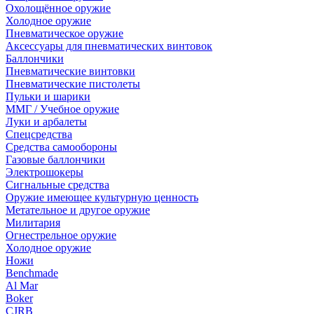
Охолощённое оружие
Холодное оружие
Пневматическое оружие
Аксессуары для пневматических винтовок
Баллончики
Пневматические винтовки
Пневматические пистолеты
Пульки и шарики
ММГ / Учебное оружие
Луки и арбалеты
Спецсредства
Средства самообороны
Газовые баллончики
Электрошокеры
Сигнальные средства
Оружие имеющее культурную ценность
Метательное и другое оружие
Милитария
Огнестрельное оружие
Холодное оружие
Ножи
Benchmade
Al Mar
Boker
CJRB