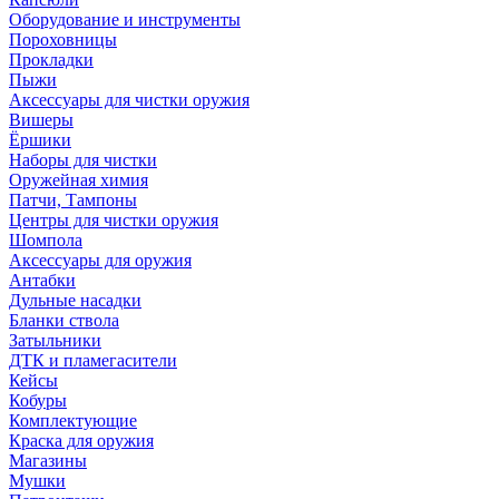
Оборудование и инструменты
Пороховницы
Прокладки
Пыжи
Аксессуары для чистки оружия
Вишеры
Ёршики
Наборы для чистки
Оружейная химия
Патчи, Тампоны
Центры для чистки оружия
Шомпола
Аксессуары для оружия
Антабки
Дульные насадки
Бланки ствола
Затыльники
ДТК и пламегасители
Кейсы
Кобуры
Комплектующие
Краска для оружия
Магазины
Мушки