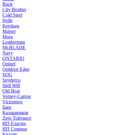
Buck
City Brother
Cold Steel
Helle
Kershaw
Marser
Mora
Leatherman
Mr.BLADE
Navy
ONTARIO
Opinel
Outdoor Edge
SOG
Spyderco
Stell Will
Old Bear
Verney-Carron
Victorinox
Барс
Калашников
Zero Tolerance
ИП Елагин
ИП Семина
Кизляр