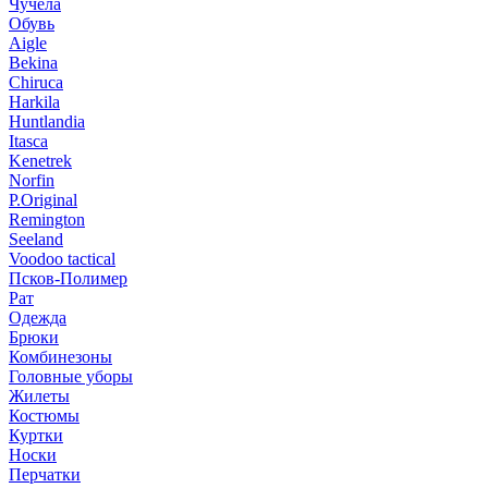
Чучела
Обувь
Aigle
Bekina
Chiruсa
Harkila
Huntlandia
Itasca
Kenetrek
Norfin
P.Original
Remington
Seeland
Voodoo tactical
Псков-Полимер
Рат
Одежда
Брюки
Комбинезоны
Головные уборы
Жилеты
Костюмы
Куртки
Носки
Перчатки