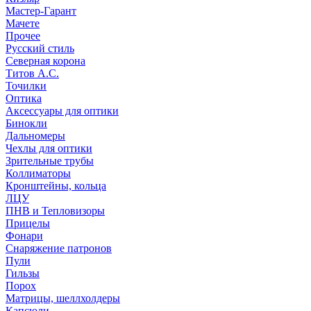
Мастер-Гарант
Мачете
Прочее
Русский стиль
Северная корона
Титов А.С.
Точилки
Оптика
Аксессуары для оптики
Бинокли
Дальномеры
Чехлы для оптики
Зрительные трубы
Коллиматоры
Кронштейны, кольца
ЛЦУ
ПНВ и Тепловизоры
Прицелы
Фонари
Снаряжение патронов
Пули
Гильзы
Порох
Матрицы, шеллхолдеры
Капсюли