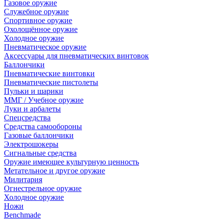
Газовое оружие
Служебное оружие
Спортивное оружие
Охолощённое оружие
Холодное оружие
Пневматическое оружие
Аксессуары для пневматических винтовок
Баллончики
Пневматические винтовки
Пневматические пистолеты
Пульки и шарики
ММГ / Учебное оружие
Луки и арбалеты
Спецсредства
Средства самообороны
Газовые баллончики
Электрошокеры
Сигнальные средства
Оружие имеющее культурную ценность
Метательное и другое оружие
Милитария
Огнестрельное оружие
Холодное оружие
Ножи
Benchmade