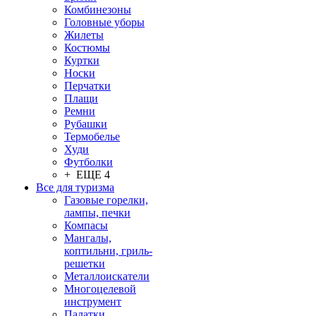
Комбинезоны
Головные уборы
Жилеты
Костюмы
Куртки
Носки
Перчатки
Плащи
Ремни
Рубашки
Термобелье
Худи
Футболки
+ ЕЩЕ 4
Все для туризма
Газовые горелки,
лампы, печки
Компасы
Мангалы,
коптильни, гриль-
решетки
Металлоискатели
Многоцелевой
инструмент
Палатки