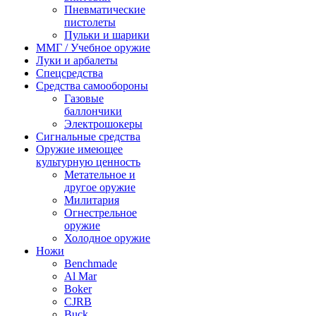
Пневматические
пистолеты
Пульки и шарики
ММГ / Учебное оружие
Луки и арбалеты
Спецсредства
Средства самообороны
Газовые
баллончики
Электрошокеры
Сигнальные средства
Оружие имеющее
культурную ценность
Метательное и
другое оружие
Милитария
Огнестрельное
оружие
Холодное оружие
Ножи
Benchmade
Al Mar
Boker
CJRB
Buck