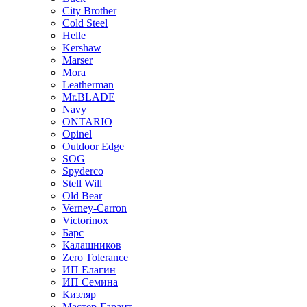
City Brother
Cold Steel
Helle
Kershaw
Marser
Mora
Leatherman
Mr.BLADE
Navy
ONTARIO
Opinel
Outdoor Edge
SOG
Spyderco
Stell Will
Old Bear
Verney-Carron
Victorinox
Барс
Калашников
Zero Tolerance
ИП Елагин
ИП Семина
Кизляр
Мастер-Гарант