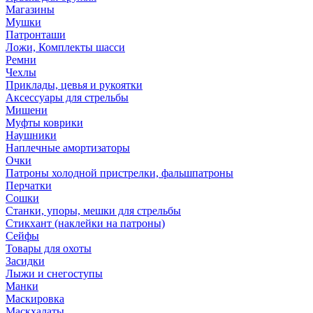
Магазины
Мушки
Патронташи
Ложи, Комплекты шасси
Ремни
Чехлы
Приклады, цевья и рукоятки
Аксессуары для стрельбы
Мишени
Муфты коврики
Наушники
Наплечные амортизаторы
Очки
Патроны холодной пристрелки, фальшпатроны
Перчатки
Сошки
Станки, упоры, мешки для стрельбы
Стикхант (наклейки на патроны)
Сейфы
Товары для охоты
Засидки
Лыжи и снегоступы
Манки
Маскировка
Маскхалаты