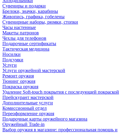
Холодильники
Сувениры и подарки
Брелоки, значки, карабины
Живопись, графика, гобелены
Сувенирные наборы, рюмки, стопки
Часы настенные
Макеты патронов
Чехлы для телефонов
Подарочные сертификаты
Тактическая медицина
Носилки
Подсумки
Услуги
Услуги оружейной мастерской
Ремонт оружия
Тюнинг оружия
Покраска оружия
Удаление Soft-touch покрытия с последующей покраской
Прейскурант мастерской
Дополнительные услуги
Комиссионный отдел
Переоформление оружия
Подарочные карты оружейного магазина
Оружейный Trade-in
Выбор оружия в магазине: профессиональная помощь и