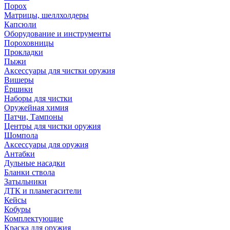
Порох
Матрицы, шеллхолдеры
Капсюли
Оборудование и инструменты
Пороховницы
Прокладки
Пыжи
Аксессуары для чистки оружия
Вишеры
Ёршики
Наборы для чистки
Оружейная химия
Патчи, Тампоны
Центры для чистки оружия
Шомпола
Аксессуары для оружия
Антабки
Дульные насадки
Бланки ствола
Затыльники
ДТК и пламегасители
Кейсы
Кобуры
Комплектующие
Краска для оружия