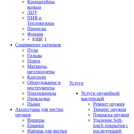
Кронштейны,
кольца
ЛЦУ
ПНВ и
Тепловизоры
Прицелы
Фонари
+ ЕЩЕ 1
Снаряжение патронов
Пули
Гильзы
Порох
Матрицы,
шеллхолдеры
Капсюли
Оборудование и
Услуги
инструменты
Пороховницы
Услуги оружейной
Прокладки
мастерской
Пыжи
Ремонт оружия
Аксессуары для чистки
Тюнинг оружия
оружия
Покраска оружия
Вишеры
Удаление Soft-
Ёршики
touch покрытия с
Наборы для чистки
последующей