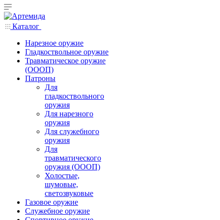
Каталог
Нарезное оружие
Гладкоствольное оружие
Травматическое оружие
(ОООП)
Патроны
Для
гладкоствольного
оружия
Для нарезного
оружия
Для служебного
оружия
Для
травматического
оружия (ОООП)
Холостые,
шумовые,
светозвуковые
Газовое оружие
Служебное оружие
Спортивное оружие