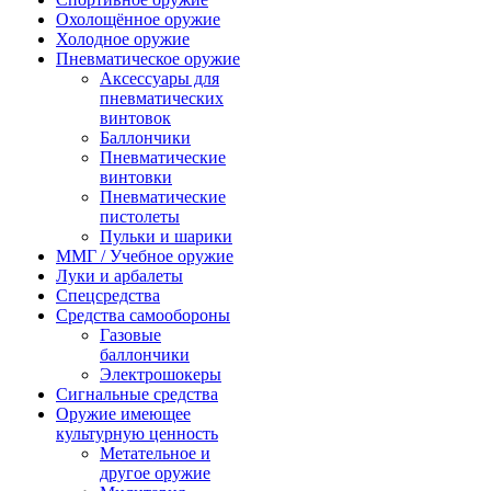
Охолощённое оружие
Холодное оружие
Пневматическое оружие
Аксессуары для
пневматических
винтовок
Баллончики
Пневматические
винтовки
Пневматические
пистолеты
Пульки и шарики
ММГ / Учебное оружие
Луки и арбалеты
Спецсредства
Средства самообороны
Газовые
баллончики
Электрошокеры
Сигнальные средства
Оружие имеющее
культурную ценность
Метательное и
другое оружие