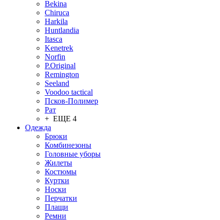
Bekina
Chiruсa
Harkila
Huntlandia
Itasca
Kenetrek
Norfin
P.Original
Remington
Seeland
Voodoo tactical
Псков-Полимер
Рат
+ ЕЩЕ 4
Одежда
Брюки
Комбинезоны
Головные уборы
Жилеты
Костюмы
Куртки
Носки
Перчатки
Плащи
Ремни