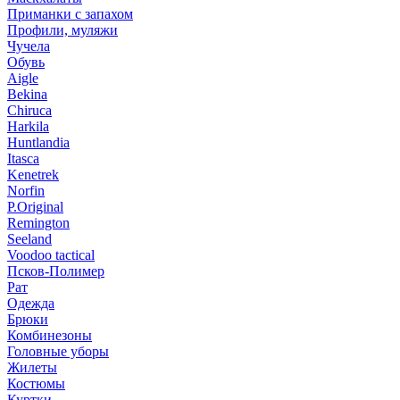
Приманки с запахом
Профили, муляжи
Чучела
Обувь
Aigle
Bekina
Chiruсa
Harkila
Huntlandia
Itasca
Kenetrek
Norfin
P.Original
Remington
Seeland
Voodoo tactical
Псков-Полимер
Рат
Одежда
Брюки
Комбинезоны
Головные уборы
Жилеты
Костюмы
Куртки