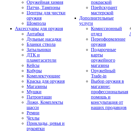
Оружейная химия
покраской
Патчи, Тампоны
Прейскурант
Центры для чистки
мастерской
оружия
Дополнительные
Шомпола
услуги
Аксессуары для оружия
Комиссионный
Антабки
отдел
Дульные насадки
Переоформление
Бланки ствола
оружия
Затыльники
Подарочные
ДТК и
карты
пламегасители
оружейного
Кейсы
магазина
Кобуры
Оружейный
Комплектующие
Trade-in
Краска для оружия
Выбор оружия в
Магазины
магазине:
Мушки
профессиональная
Патронташи
помощь и
Ложи, Комплекты
консультация от
шасси
наших продавцов
Ремни
Чехлы
Приклады, цевья и
рукоятки