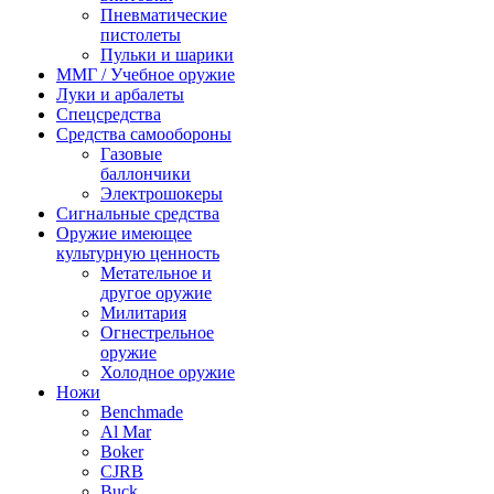
Пневматические
пистолеты
Пульки и шарики
ММГ / Учебное оружие
Луки и арбалеты
Спецсредства
Средства самообороны
Газовые
баллончики
Электрошокеры
Сигнальные средства
Оружие имеющее
культурную ценность
Метательное и
другое оружие
Милитария
Огнестрельное
оружие
Холодное оружие
Ножи
Benchmade
Al Mar
Boker
CJRB
Buck