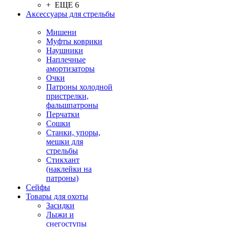
+ ЕЩЕ 6
Аксессуары для стрельбы
Мишени
Муфты коврики
Наушники
Наплечные
амортизаторы
Очки
Патроны холодной
пристрелки,
фальшпатроны
Перчатки
Сошки
Станки, упоры,
мешки для
стрельбы
Стикхант
(наклейки на
патроны)
Сейфы
Товары для охоты
Засидки
Лыжи и
снегоступы