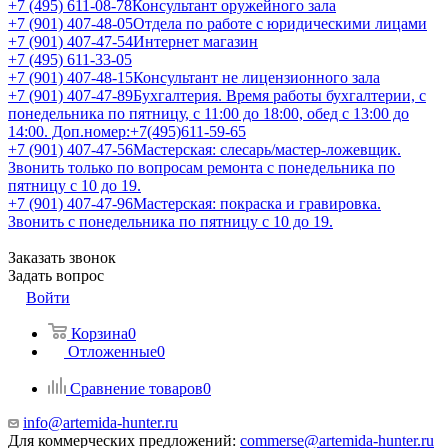
+7 (495) 611-08-78
Консультант оружейного зала
+7 (901) 407-48-05
Отдела по работе с юридическими лицами
+7 (901) 407-47-54
Интернет магазин
+7 (495) 611-33-05
+7 (901) 407-48-15
Консультант не лицензионного зала
+7 (901) 407-47-89
Бухгалтерия. Время работы бухгалтерии, с
понедельника по пятницу, с 11:00 до 18:00, обед с 13:00 до
14:00. Доп.номер:+7(495)611-59-65
+7 (901) 407-47-56
Мастерская: слесарь/мастер-ложевщик.
Звонить только по вопросам ремонта с понедельника по
пятницу с 10 до 19.
+7 (901) 407-47-96
Мастерская: покраска и гравировка.
Звонить с понедельника по пятницу с 10 до 19.
Заказать звонок
Задать вопрос
Войти
Корзина
0
Отложенные
0
Сравнение товаров
0
info@artemida-hunter.ru
Для коммерческих предложений:
commerse@artemida-hunter.ru