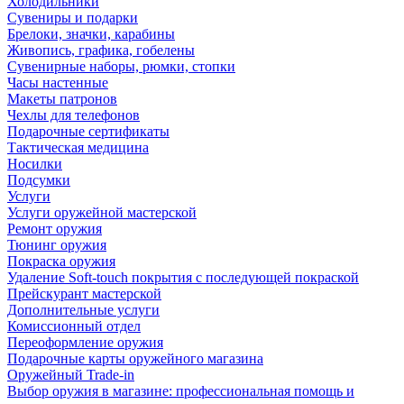
Холодильники
Сувениры и подарки
Брелоки, значки, карабины
Живопись, графика, гобелены
Сувенирные наборы, рюмки, стопки
Часы настенные
Макеты патронов
Чехлы для телефонов
Подарочные сертификаты
Тактическая медицина
Носилки
Подсумки
Услуги
Услуги оружейной мастерской
Ремонт оружия
Тюнинг оружия
Покраска оружия
Удаление Soft-touch покрытия с последующей покраской
Прейскурант мастерской
Дополнительные услуги
Комиссионный отдел
Переоформление оружия
Подарочные карты оружейного магазина
Оружейный Trade-in
Выбор оружия в магазине: профессиональная помощь и