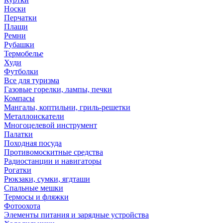
Носки
Перчатки
Плащи
Ремни
Рубашки
Термобелье
Худи
Футболки
Все для туризма
Газовые горелки, лампы, печки
Компасы
Мангалы, коптильни, гриль-решетки
Металлоискатели
Многоцелевой инструмент
Палатки
Походная посуда
Противомоскитные средства
Радиостанции и навигаторы
Рогатки
Рюкзаки, сумки, ягдташи
Спальные мешки
Термосы и фляжки
Фотоохота
Элементы питания и зарядные устройства