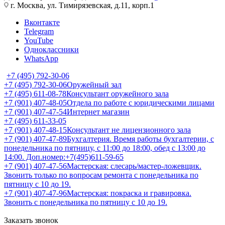
г. Москва, ул. Тимирязевская, д.11, корп.1
Вконтакте
Telegram
YouTube
Одноклассники
WhatsApp
+7 (495) 792-30-06
+7 (495) 792-30-06
Оружейный зал
+7 (495) 611-08-78
Консультант оружейного зала
+7 (901) 407-48-05
Отдела по работе с юридическими лицами
+7 (901) 407-47-54
Интернет магазин
+7 (495) 611-33-05
+7 (901) 407-48-15
Консультант не лицензионного зала
+7 (901) 407-47-89
Бухгалтерия. Время работы бухгалтерии, с
понедельника по пятницу, с 11:00 до 18:00, обед с 13:00 до
14:00. Доп.номер:+7(495)611-59-65
+7 (901) 407-47-56
Мастерская: слесарь/мастер-ложевщик.
Звонить только по вопросам ремонта с понедельника по
пятницу с 10 до 19.
+7 (901) 407-47-96
Мастерская: покраска и гравировка.
Звонить с понедельника по пятницу с 10 до 19.
Заказать звонок