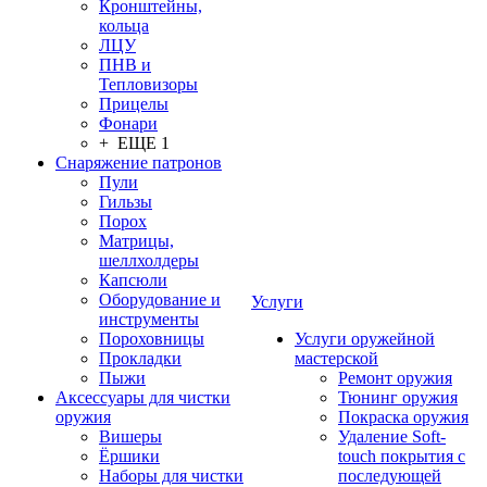
Кронштейны,
кольца
ЛЦУ
ПНВ и
Тепловизоры
Прицелы
Фонари
+ ЕЩЕ 1
Снаряжение патронов
Пули
Гильзы
Порох
Матрицы,
шеллхолдеры
Капсюли
Оборудование и
Услуги
инструменты
Пороховницы
Услуги оружейной
Прокладки
мастерской
Пыжи
Ремонт оружия
Аксессуары для чистки
Тюнинг оружия
оружия
Покраска оружия
Вишеры
Удаление Soft-
Ёршики
touch покрытия с
Наборы для чистки
последующей