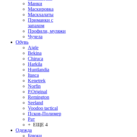
Манки
Маскировка
Маскхалаты
Приманки с
запахом
Профили, муляжи
Чучела
Обувь
Aigle
Bekina
Chiruсa
Harkila
Huntlandia
Itasca
Kenetrek
Norfin
P.Original
Remington
Seeland
Voodoo tactical
Псков-Полимер
Рат
+ ЕЩЕ 4
Одежда
Брюки