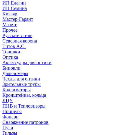
ИП Елагин
ИП Семина
Кизляр
Мастер-Гарант
Мачете
Прочее
Русский стиль
Северная корона
Титов А.С.
Точилки
Оптика
Аксессуары для оптики
Бинокли
Дальномеры
Чехлы для оптики
Зрительные трубы
Коллиматоры
Кронштейны, кольца
ЛЦУ
ПНВ и Тепловизоры
Прицелы
Фонари
Снаряжение патронов
Пули
Гильзы