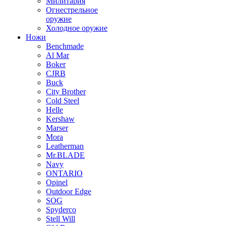
Милитария
Огнестрельное
оружие
Холодное оружие
Ножи
Benchmade
Al Mar
Boker
CJRB
Buck
City Brother
Cold Steel
Helle
Kershaw
Marser
Mora
Leatherman
Mr.BLADE
Navy
ONTARIO
Opinel
Outdoor Edge
SOG
Spyderco
Stell Will