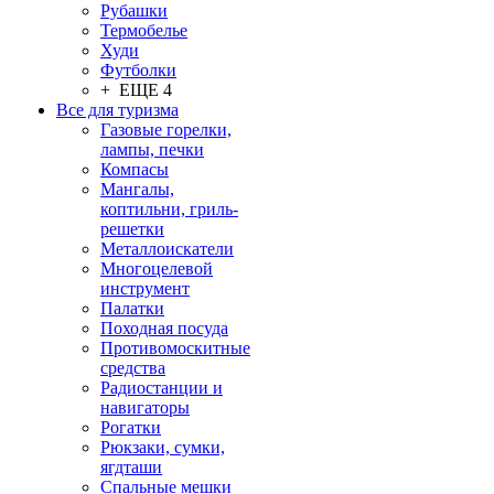
Рубашки
Термобелье
Худи
Футболки
+ ЕЩЕ 4
Все для туризма
Газовые горелки,
лампы, печки
Компасы
Мангалы,
коптильни, гриль-
решетки
Металлоискатели
Многоцелевой
инструмент
Палатки
Походная посуда
Противомоскитные
средства
Радиостанции и
навигаторы
Рогатки
Рюкзаки, сумки,
ягдташи
Спальные мешки