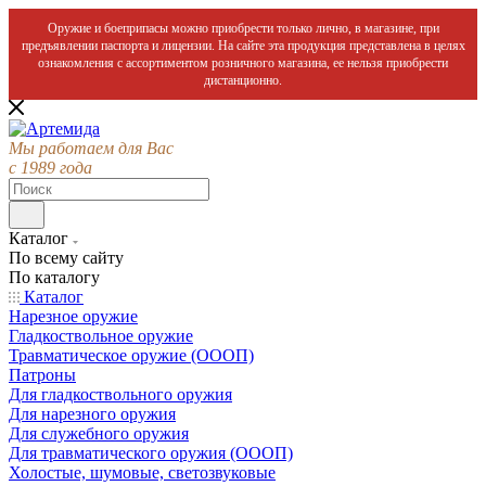
Оружие и боеприпасы можно приобрести только лично, в магазине, при
предъявлении паспорта и лицензии. На сайте эта продукция представлена в целях
ознакомления с ассортиментом розничного магазина, ее нельзя приобрести
дистанционно.
Мы работаем для Вас
с 1989 года
Каталог
По всему сайту
По каталогу
Каталог
Нарезное оружие
Гладкоствольное оружие
Травматическое оружие (ОООП)
Патроны
Для гладкоствольного оружия
Для нарезного оружия
Для служебного оружия
Для травматического оружия (ОООП)
Холостые, шумовые, светозвуковые