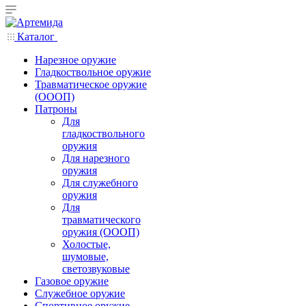
Каталог
Нарезное оружие
Гладкоствольное оружие
Травматическое оружие
(ОООП)
Патроны
Для
гладкоствольного
оружия
Для нарезного
оружия
Для служебного
оружия
Для
травматического
оружия (ОООП)
Холостые,
шумовые,
светозвуковые
Газовое оружие
Служебное оружие
Спортивное оружие