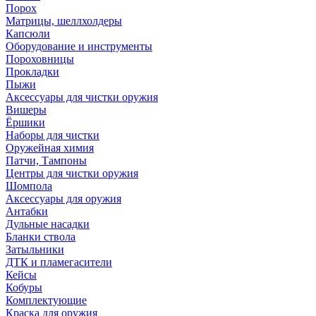
Порох
Матрицы, шеллхолдеры
Капсюли
Оборудование и инструменты
Пороховницы
Прокладки
Пыжи
Аксессуары для чистки оружия
Вишеры
Ёршики
Наборы для чистки
Оружейная химия
Патчи, Тампоны
Центры для чистки оружия
Шомпола
Аксессуары для оружия
Антабки
Дульные насадки
Бланки ствола
Затыльники
ДТК и пламегасители
Кейсы
Кобуры
Комплектующие
Краска для оружия