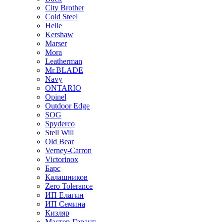
City Brother
Cold Steel
Helle
Kershaw
Marser
Mora
Leatherman
Mr.BLADE
Navy
ONTARIO
Opinel
Outdoor Edge
SOG
Spyderco
Stell Will
Old Bear
Verney-Carron
Victorinox
Барс
Калашников
Zero Tolerance
ИП Елагин
ИП Семина
Кизляр
Мастер-Гарант