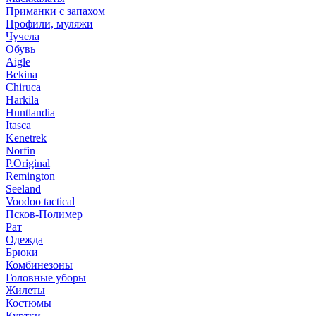
Приманки с запахом
Профили, муляжи
Чучела
Обувь
Aigle
Bekina
Chiruсa
Harkila
Huntlandia
Itasca
Kenetrek
Norfin
P.Original
Remington
Seeland
Voodoo tactical
Псков-Полимер
Рат
Одежда
Брюки
Комбинезоны
Головные уборы
Жилеты
Костюмы
Куртки