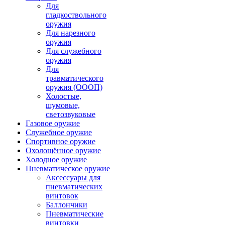
Для
гладкоствольного
оружия
Для нарезного
оружия
Для служебного
оружия
Для
травматического
оружия (ОООП)
Холостые,
шумовые,
светозвуковые
Газовое оружие
Служебное оружие
Спортивное оружие
Охолощённое оружие
Холодное оружие
Пневматическое оружие
Аксессуары для
пневматических
винтовок
Баллончики
Пневматические
винтовки