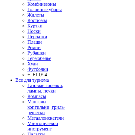
Комбинезоны
Головные уборы
Жилеты
Костюмы
Куртки
Носки
Перчатки
Плащи
Ремни
Рубашки
Термобелье
Худи
Футболки
+ ЕЩЕ 4
Все для туризма
Газовые горелки,
лампы, печки
Компасы
Мангалы,
коптильни, гриль-
решетки
Металлоискатели
Многоцелевой
инструмент
Палатки