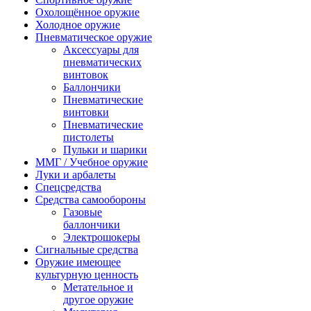
Охолощённое оружие
Холодное оружие
Пневматическое оружие
Аксессуары для
пневматических
винтовок
Баллончики
Пневматические
винтовки
Пневматические
пистолеты
Пульки и шарики
ММГ / Учебное оружие
Луки и арбалеты
Спецсредства
Средства самообороны
Газовые
баллончики
Электрошокеры
Сигнальные средства
Оружие имеющее
культурную ценность
Метательное и
другое оружие