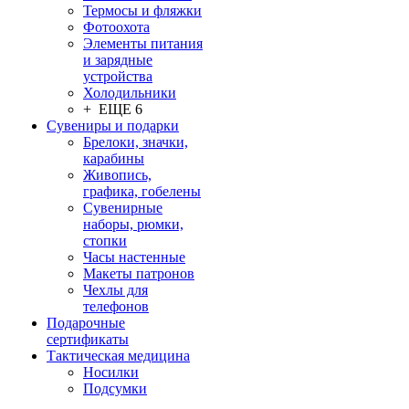
Термосы и фляжки
Фотоохота
Элементы питания
и зарядные
устройства
Холодильники
+ ЕЩЕ 6
Сувениры и подарки
Брелоки, значки,
карабины
Живопись,
графика, гобелены
Сувенирные
наборы, рюмки,
стопки
Часы настенные
Макеты патронов
Чехлы для
телефонов
Подарочные
сертификаты
Тактическая медицина
Носилки
Подсумки