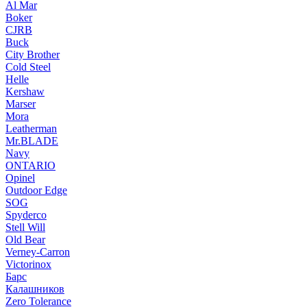
Al Mar
Boker
CJRB
Buck
City Brother
Cold Steel
Helle
Kershaw
Marser
Mora
Leatherman
Mr.BLADE
Navy
ONTARIO
Opinel
Outdoor Edge
SOG
Spyderco
Stell Will
Old Bear
Verney-Carron
Victorinox
Барс
Калашников
Zero Tolerance