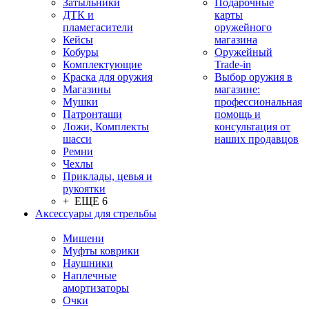
Затыльники
Подарочные
ДТК и
карты
пламегасители
оружейного
Кейсы
магазина
Кобуры
Оружейный
Комплектующие
Trade-in
Краска для оружия
Выбор оружия в
Магазины
магазине:
Мушки
профессиональная
Патронташи
помощь и
Ложи, Комплекты
консультация от
шасси
наших продавцов
Ремни
Чехлы
Приклады, цевья и
рукоятки
+ ЕЩЕ 6
Аксессуары для стрельбы
Мишени
Муфты коврики
Наушники
Наплечные
амортизаторы
Очки