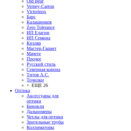
Old Bear
Verney-Carron
Victorinox
Барс
Калашников
Zero Tolerance
ИП Елагин
ИП Семина
Кизляр
Мастер-Гарант
Мачете
Прочее
Русский стиль
Северная корона
Титов А.С.
Точилки
+ ЕЩЕ 26
Оптика
Аксессуары для
оптики
Бинокли
Дальномеры
Чехлы для оптики
Зрительные трубы
Коллиматоры