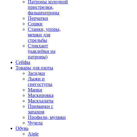
Патроны холодной
пристрелки,
фальшпатроны
Перчатки
Сошки
Станки, упоры,
мешки для
стрельбы
Стикхант
(наклейки на
патроны)
Сейфы
Товары для охоты
Засидки
Лыжи и
снегоступы
Манки
Маскировка
Маскхалаты
Приманки с
запахом
Профили, муляжи
Чучела
Обувь
Aigle