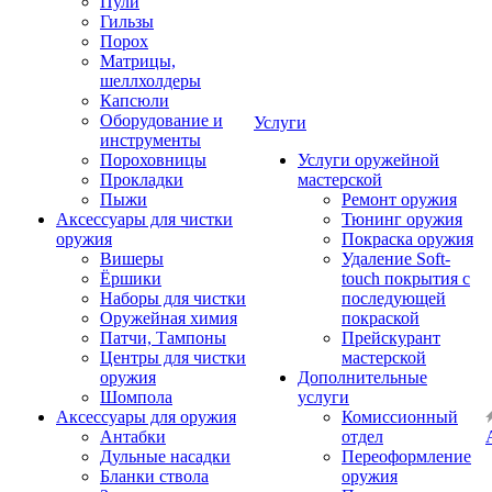
Пули
Гильзы
Порох
Матрицы,
шеллхолдеры
Капсюли
Оборудование и
Услуги
инструменты
Пороховницы
Услуги оружейной
Прокладки
мастерской
Пыжи
Ремонт оружия
Аксессуары для чистки
Тюнинг оружия
оружия
Покраска оружия
Вишеры
Удаление Soft-
Ёршики
touch покрытия с
Наборы для чистки
последующей
Оружейная химия
покраской
Патчи, Тампоны
Прейскурант
Центры для чистки
мастерской
оружия
Дополнительные
Шомпола
услуги
Аксессуары для оружия
Комиссионный
Антабки
отдел
Дульные насадки
Переоформление
Бланки ствола
оружия