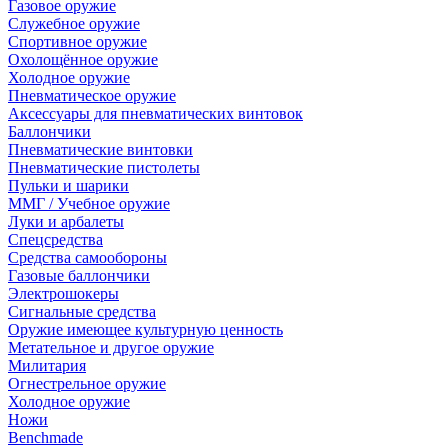
Газовое оружие
Служебное оружие
Спортивное оружие
Охолощённое оружие
Холодное оружие
Пневматическое оружие
Аксессуары для пневматических винтовок
Баллончики
Пневматические винтовки
Пневматические пистолеты
Пульки и шарики
ММГ / Учебное оружие
Луки и арбалеты
Спецсредства
Средства самообороны
Газовые баллончики
Электрошокеры
Сигнальные средства
Оружие имеющее культурную ценность
Метательное и другое оружие
Милитария
Огнестрельное оружие
Холодное оружие
Ножи
Benchmade