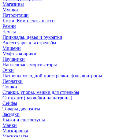
Магазины
Мушки
Патронташи
Ложи, Комплекты шасси
Ремни
Чехлы
Приклады, цевья и рукоятки
Аксессуары для стрельбы
Мишени
Муфты коврики
Наушники
Наплечные амортизаторы
Очки
Патроны холодной пристрелки, фальшпатроны
Перчатки
Сошки
Станки, упоры, мешки для стрельбы
Стикхант (наклейки на патроны)
Сейфы
Товары для охоты
Засидки
Лыжи и снегоступы
Манки
Маскировка
Маскхалаты