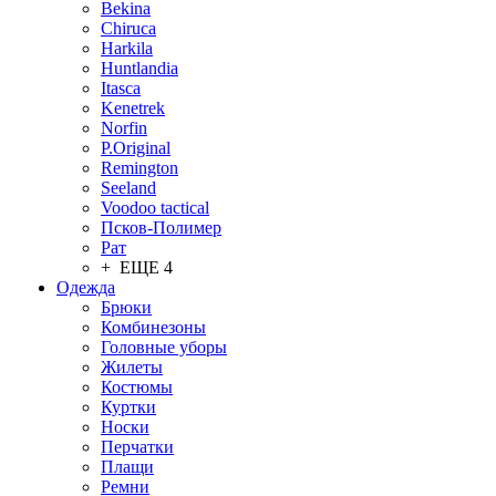
Bekina
Chiruсa
Harkila
Huntlandia
Itasca
Kenetrek
Norfin
P.Original
Remington
Seeland
Voodoo tactical
Псков-Полимер
Рат
+ ЕЩЕ 4
Одежда
Брюки
Комбинезоны
Головные уборы
Жилеты
Костюмы
Куртки
Носки
Перчатки
Плащи
Ремни