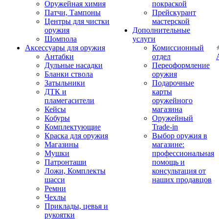
Оружейная химия
покраской
Патчи, Тампоны
Прейскурант
Центры для чистки
мастерской
оружия
Дополнительные
Шомпола
услуги
Аксессуары для оружия
Комиссионный
Антабки
отдел
Дульные насадки
Переоформление
Бланки ствола
оружия
Затыльники
Подарочные
ДТК и
карты
пламегасители
оружейного
Кейсы
магазина
Кобуры
Оружейный
Комплектующие
Trade-in
Краска для оружия
Выбор оружия в
Магазины
магазине:
Мушки
профессиональная
Патронташи
помощь и
Ложи, Комплекты
консультация от
шасси
наших продавцов
Ремни
Чехлы
Приклады, цевья и
рукоятки