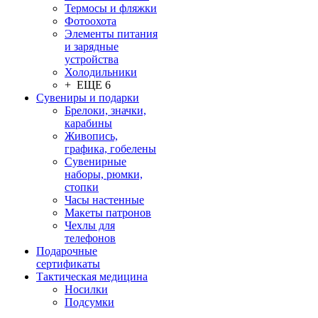
Термосы и фляжки
Фотоохота
Элементы питания
и зарядные
устройства
Холодильники
+ ЕЩЕ 6
Сувениры и подарки
Брелоки, значки,
карабины
Живопись,
графика, гобелены
Сувенирные
наборы, рюмки,
стопки
Часы настенные
Макеты патронов
Чехлы для
телефонов
Подарочные
сертификаты
Тактическая медицина
Носилки
Подсумки