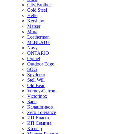
City Brother
Cold Steel
Helle
Kershaw
Marser
Mora
Leatherman
Mr.BLADE
Navy
ONTARIO
Opinel
Outdoor Edge
SOG
Spyderco
Stell Will
Old Bear
Verney-Carron
Victorinox
Барс
Калашников
Zero Tolerance
ИП Елагин
ИП Семина
Кизляр
Мастер-Гарант