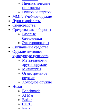
Пневматические
пистолеты
Пульки и шарики
ММГ / Учебное оружие
Луки и арбалеты
Спецсредства
Средства самообороны
Газовые
баллончики
Электрошокеры
Сигнальные средства
Оружие имеющее
культурную ценность
Метательное и
другое оружие
Милитария
Огнестрельное
оружие
Холодное оружие
Ножи
Benchmade
Al Mar
Boker
CJRB
Buck