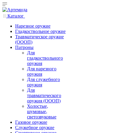
Каталог
Нарезное оружие
Гладкоствольное оружие
Травматическое оружие
(ОООП)
Патроны
Для
гладкоствольного
оружия
Для нарезного
оружия
Для служебного
оружия
Для
травматического
оружия (ОООП)
Холостые,
шумовые,
светозвуковые
Газовое оружие
Служебное оружие
Спортивное оружие