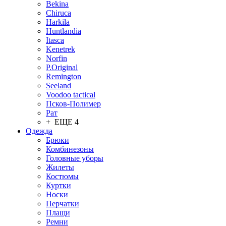
Bekina
Chiruсa
Harkila
Huntlandia
Itasca
Kenetrek
Norfin
P.Original
Remington
Seeland
Voodoo tactical
Псков-Полимер
Рат
+ ЕЩЕ 4
Одежда
Брюки
Комбинезоны
Головные уборы
Жилеты
Костюмы
Куртки
Носки
Перчатки
Плащи
Ремни