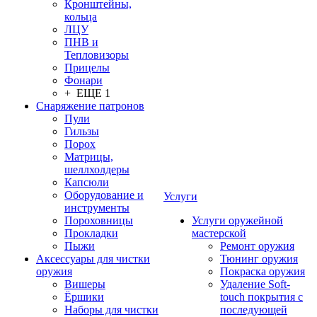
Кронштейны,
кольца
ЛЦУ
ПНВ и
Тепловизоры
Прицелы
Фонари
+ ЕЩЕ 1
Снаряжение патронов
Пули
Гильзы
Порох
Матрицы,
шеллхолдеры
Капсюли
Оборудование и
Услуги
инструменты
Пороховницы
Услуги оружейной
Прокладки
мастерской
Пыжи
Ремонт оружия
Аксессуары для чистки
Тюнинг оружия
оружия
Покраска оружия
Вишеры
Удаление Soft-
Ёршики
touch покрытия с
Наборы для чистки
последующей