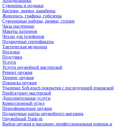
Холодильники
Сувениры и подарки
Брелоки, значки, карабины
Живопись, графика, гобелены
Сувенирные наборы, рюмки, стопки
Часы настенные
Макеты патронов
Чехлы для телефонов
Подарочные сертификаты
Тактическая медицина
Носилки
Подсумки
Услуги
Услуги оружейной мастерской
Ремонт оружия
Тюнинг оружия
Покраска оружия
Удаление Soft-touch покрытия с последующей покраской
Прейскурант мастерской
Дополнительные услуги
Комиссионный отдел
Переоформление оружия
Подарочные карты оружейного магазина
Оружейный Trade-in
Выбор оружия в магазине: профессиональная помощь и