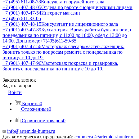
+7 (495) 611-08-78
Консультант оружейного зала
+7 (901) 407-48-05
Отдела по работе с юридическими лицами
+7 (901) 407-47-54
Интернет магазин
+7 (495) 611-33-05
+7 (901) 407-48-15
Консультант не лицензионного зала
+7 (901) 407-47-89
Бухгалтерия. Время работы бухгалтерии, с
понедельника по пятницу, с 11:00 до 18:00, обед с 13:00 до
14:00. Доп.номер:+7(495)611-59-65
+7 (901) 407-47-56
Мастерская: слесарь/мастер-ложевщик.
Звонить только по вопросам ремонта с понедельника по
пятницу с 10 до 19.
+7 (901) 407-47-96
Мастерская: покраска и гравировка.
Звонить с понедельника по пятницу с 10 до 19.
Заказать звонок
Задать вопрос
Войти
Корзина
0
Отложенные
0
Сравнение товаров
0
info@artemida-hunter.ru
Для коммерческих предложений:
commerse@artemida-hunter.ru