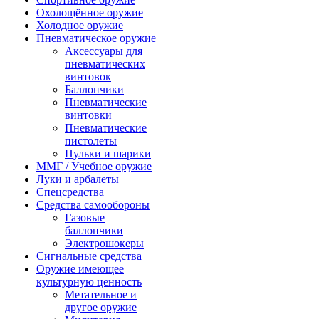
Охолощённое оружие
Холодное оружие
Пневматическое оружие
Аксессуары для
пневматических
винтовок
Баллончики
Пневматические
винтовки
Пневматические
пистолеты
Пульки и шарики
ММГ / Учебное оружие
Луки и арбалеты
Спецсредства
Средства самообороны
Газовые
баллончики
Электрошокеры
Сигнальные средства
Оружие имеющее
культурную ценность
Метательное и
другое оружие