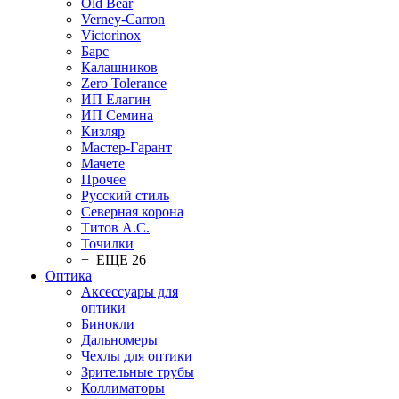
Old Bear
Verney-Carron
Victorinox
Барс
Калашников
Zero Tolerance
ИП Елагин
ИП Семина
Кизляр
Мастер-Гарант
Мачете
Прочее
Русский стиль
Северная корона
Титов А.С.
Точилки
+ ЕЩЕ 26
Оптика
Аксессуары для
оптики
Бинокли
Дальномеры
Чехлы для оптики
Зрительные трубы
Коллиматоры