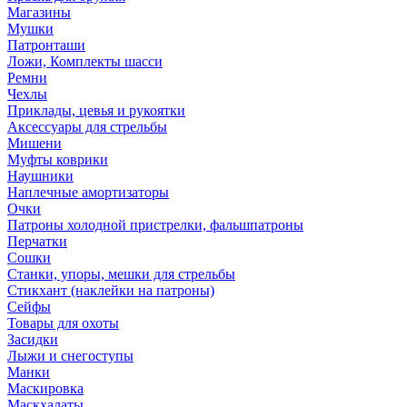
Магазины
Мушки
Патронташи
Ложи, Комплекты шасси
Ремни
Чехлы
Приклады, цевья и рукоятки
Аксессуары для стрельбы
Мишени
Муфты коврики
Наушники
Наплечные амортизаторы
Очки
Патроны холодной пристрелки, фальшпатроны
Перчатки
Сошки
Станки, упоры, мешки для стрельбы
Стикхант (наклейки на патроны)
Сейфы
Товары для охоты
Засидки
Лыжи и снегоступы
Манки
Маскировка
Маскхалаты