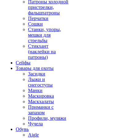
Патроны холодной
пристрелки,
фальшпатроны
Перчатки
Сошки
Станки, упоры,
мешки для
стрельбы
Стикхант
(наклейки на
патроны)
Сейфы
Товары для охоты
Засидки
Лыжи и
снегоступы
Манки
Маскировка
Маскхалаты
Приманки с
запахом
Профили, муляжи
Чучела
Обувь
Aigle