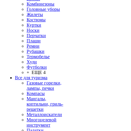
Комбинезоны
Головные уборы
Жилеты
Костюмы
Куртки
Носки
Перчатки
Плащи
Ремни
Рубашки
Термобелье
Худи
Футболки
+ ЕЩЕ 4
Все для туризма
Газовые горелки,
лампы, печки
Компасы
Мангалы,
коптильни, гриль-
решетки
Металлоискатели
Многоцелевой
инструмент
Палатки