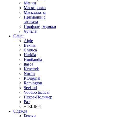
Манки
Маскировка
Маскхалаты
Приманки с
запахом
Профили, муляжи
Чучела
Обувь
Aigle
Bekina
Chiruсa
Harkila
Huntlandia
Itasca
Kenetrek
Norfin
P.Original
Remington
Seeland
Voodoo tactical
Псков-Полимер
Рат
+ ЕЩЕ 4
Одежда
Брюки