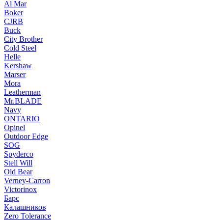
Al Mar
Boker
CJRB
Buck
City Brother
Cold Steel
Helle
Kershaw
Marser
Mora
Leatherman
Mr.BLADE
Navy
ONTARIO
Opinel
Outdoor Edge
SOG
Spyderco
Stell Will
Old Bear
Verney-Carron
Victorinox
Барс
Калашников
Zero Tolerance