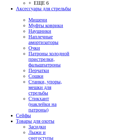
+ ЕЩЕ 6
Аксессуары для стрельбы
Мишени
Муфты коврики
Наушники
Наплечные
амортизаторы
Очки
Патроны холодной
пристрелки,
фальшпатроны
Перчатки
Сошки
Станки, упоры,
мешки для
стрельбы
Стикхант
(наклейки на
патроны)
Сейфы
Товары для охоты
Засидки
Лыжи и
снегоступы