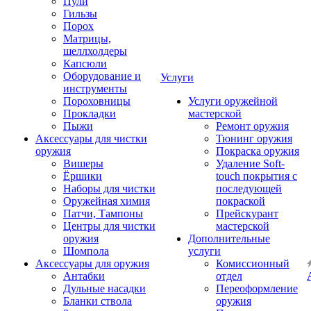
Пули
Гильзы
Порох
Матрицы,
шеллхолдеры
Капсюли
Оборудование и
Услуги
инструменты
Пороховницы
Услуги оружейной
Прокладки
мастерской
Пыжи
Ремонт оружия
Аксессуары для чистки
Тюнинг оружия
оружия
Покраска оружия
Вишеры
Удаление Soft-
Ёршики
touch покрытия с
Наборы для чистки
последующей
Оружейная химия
покраской
Патчи, Тампоны
Прейскурант
Центры для чистки
мастерской
оружия
Дополнительные
Шомпола
услуги
Аксессуары для оружия
Комиссионный
Антабки
отдел
Дульные насадки
Переоформление
Бланки ствола
оружия