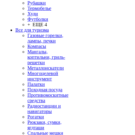
Рубашки
Термобелье
Худи
Футболки
+ ЕЩЕ 4
Все для туризма
Газовые горелки,
лампы, печки
Компасы
Мангалы,
коптильни, гриль-
решетки
Металлоискатели
Многоцелевой
инструмент
Палатки
Походная посуда
Противомоскитные
средства
Радиостанции и
навигаторы
Рогатки
Рюкзаки, сумки,
ягдташи
Спальные мешки