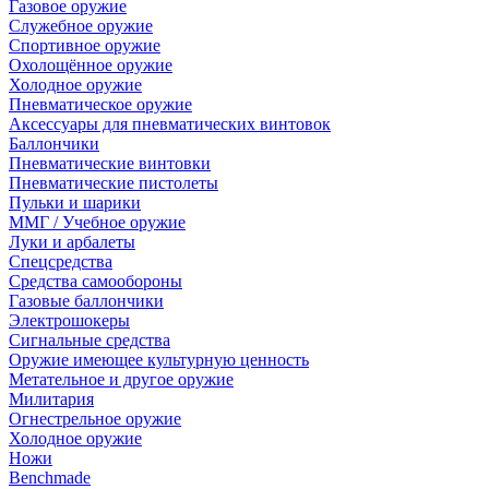
Газовое оружие
Служебное оружие
Спортивное оружие
Охолощённое оружие
Холодное оружие
Пневматическое оружие
Аксессуары для пневматических винтовок
Баллончики
Пневматические винтовки
Пневматические пистолеты
Пульки и шарики
ММГ / Учебное оружие
Луки и арбалеты
Спецсредства
Средства самообороны
Газовые баллончики
Электрошокеры
Сигнальные средства
Оружие имеющее культурную ценность
Метательное и другое оружие
Милитария
Огнестрельное оружие
Холодное оружие
Ножи
Benchmade