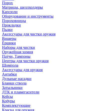
Порох
Матрицы, шеллхолдеры
Капсюли
Оборудование и инструменты
Пороховницы
Прокладки
Пыжи
Аксессуары для чистки оружия
Вишеры
Ёршики
Наборы для чистки
Оружейная химия
Патчи, Тампоны
Центры для чистки оружия
Шомпола
Аксессуары для оружия
Антабки
Дульные насадки
Бланки ствола
Затыльники
ДТК и пламегасители
Кейсы
Кобуры
Комплектующие
Краска для оружия