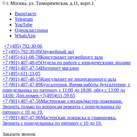
г. Москва, ул. Тимирязевская, д.11, корп.1
Вконтакте
Telegram
YouTube
Одноклассники
WhatsApp
+7 (495) 792-30-06
+7 (495) 792-30-06
Оружейный зал
+7 (495) 611-08-78
Консультант оружейного зала
+7 (901) 407-48-05
Отдела по работе с юридическими лицами
+7 (901) 407-47-54
Интернет магазин
+7 (495) 611-33-05
+7 (901) 407-48-15
Консультант не лицензионного зала
+7 (901) 407-47-89
Бухгалтерия. Время работы бухгалтерии, с
понедельника по пятницу, с 11:00 до 18:00, обед с 13:00 до
14:00. Доп.номер:+7(495)611-59-65
+7 (901) 407-47-56
Мастерская: слесарь/мастер-ложевщик.
Звонить только по вопросам ремонта с понедельника по
пятницу с 10 до 19.
+7 (901) 407-47-96
Мастерская: покраска и гравировка.
Звонить с понедельника по пятницу с 10 до 19.
Заказать звонок