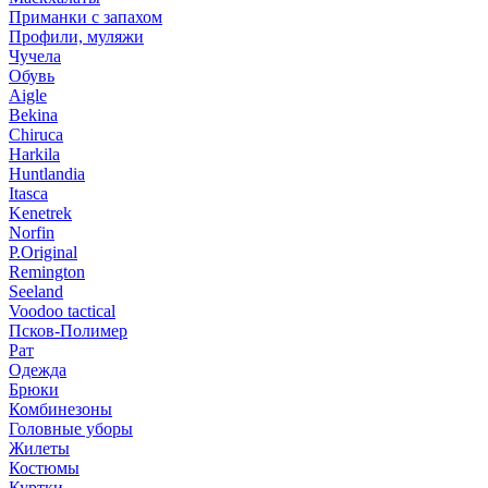
Приманки с запахом
Профили, муляжи
Чучела
Обувь
Aigle
Bekina
Chiruсa
Harkila
Huntlandia
Itasca
Kenetrek
Norfin
P.Original
Remington
Seeland
Voodoo tactical
Псков-Полимер
Рат
Одежда
Брюки
Комбинезоны
Головные уборы
Жилеты
Костюмы
Куртки