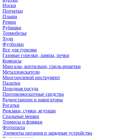
Носки
Перчатки
Плащи
Ремни
Рубашки
Термобелье
Худи
Футболки
Все для туризма
Газовые горелки, лампы, печки
Компасы
Мангалы, коптильни, гриль-решетки
Металлоискатели
Многоцелевой инструмент
Палатки
Походная посуда
Противомоскитные средства
Радиостанции и навигаторы
Рогатки
Рюкзаки, сумки, ягдташи
Спальные мешки
Термосы и фляжки
Фотоохота
Элементы питания и зарядные устройства