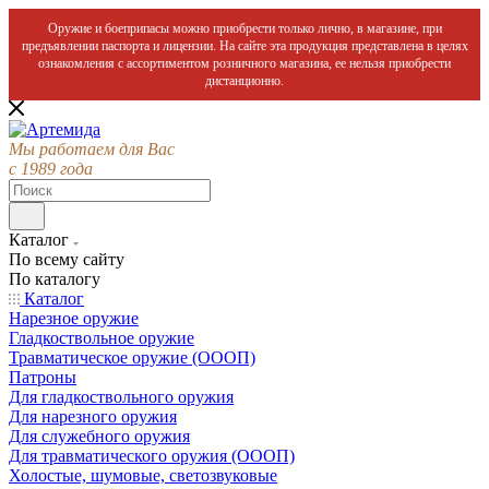
Оружие и боеприпасы можно приобрести только лично, в магазине, при
предъявлении паспорта и лицензии. На сайте эта продукция представлена в целях
ознакомления с ассортиментом розничного магазина, ее нельзя приобрести
дистанционно.
Мы работаем для Вас
с 1989 года
Каталог
По всему сайту
По каталогу
Каталог
Нарезное оружие
Гладкоствольное оружие
Травматическое оружие (ОООП)
Патроны
Для гладкоствольного оружия
Для нарезного оружия
Для служебного оружия
Для травматического оружия (ОООП)
Холостые, шумовые, светозвуковые