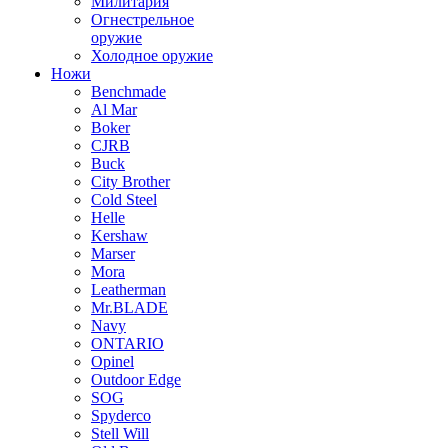
Милитария
Огнестрельное
оружие
Холодное оружие
Ножи
Benchmade
Al Mar
Boker
CJRB
Buck
City Brother
Cold Steel
Helle
Kershaw
Marser
Mora
Leatherman
Mr.BLADE
Navy
ONTARIO
Opinel
Outdoor Edge
SOG
Spyderco
Stell Will