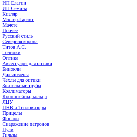
ИП Елагин
ИП Семина
Кизляр
Мастер-Гарант
Мачете
Прочее
Русский стиль
Северная корона
Титов А.С.
Точилки
Оптика
Аксессуары для оптики
Бинокли
Дальномеры
Чехлы для оптики
Зрительные трубы
Коллиматоры
Кронштейны, кольца
ЛЦУ
ПНВ и Тепловизоры
Прицелы
Фонари
Снаряжение патронов
Пули
Гильзы