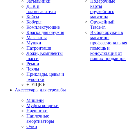
Затыльники
Подарочные
ДТК и
карты
пламегасители
оружейного
Кейсы
магазина
Кобуры
Оружейный
Комплектующие
Trade-in
Краска для оружия
Выбор оружия в
Магазины
магазине:
Мушки
профессиональная
Патронташи
помощь и
Ложи, Комплекты
консультация от
шасси
наших продавцов
Ремни
Чехлы
Приклады, цевья и
рукоятки
+ ЕЩЕ 6
Аксессуары для стрельбы
Мишени
Муфты коврики
Наушники
Наплечные
амортизаторы
Очки