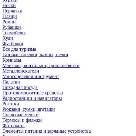
Носки
Перчатки
Плащи
Ремни
Рубашки
Термобелье
Худи
Футболки
Все для туризма
Газовые горелки, лампы, печки
Компасы
Мангалы, коптильни, гриль-решетки
Металлоискатели
Многоцелевой инструмент
Палатки
Походная посуда
Противомоскитные средства
Радиостанции и навигаторы
Рогатки
Рюкзаки, сумки, ягдташи
Спальные мешки
Термосы и фляжки
Фотоохота
Элементы питания и зарядные устройства