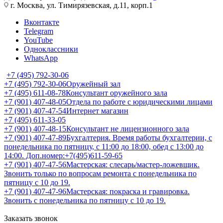
г. Москва, ул. Тимирязевская, д.11, корп.1
Вконтакте
Telegram
YouTube
Одноклассники
WhatsApp
+7 (495) 792-30-06
+7 (495) 792-30-06
Оружейный зал
+7 (495) 611-08-78
Консультант оружейного зала
+7 (901) 407-48-05
Отдела по работе с юридическими лицами
+7 (901) 407-47-54
Интернет магазин
+7 (495) 611-33-05
+7 (901) 407-48-15
Консультант не лицензионного зала
+7 (901) 407-47-89
Бухгалтерия. Время работы бухгалтерии, с
понедельника по пятницу, с 11:00 до 18:00, обед с 13:00 до
14:00. Доп.номер:+7(495)611-59-65
+7 (901) 407-47-56
Мастерская: слесарь/мастер-ложевщик.
Звонить только по вопросам ремонта с понедельника по
пятницу с 10 до 19.
+7 (901) 407-47-96
Мастерская: покраска и гравировка.
Звонить с понедельника по пятницу с 10 до 19.
Заказать звонок