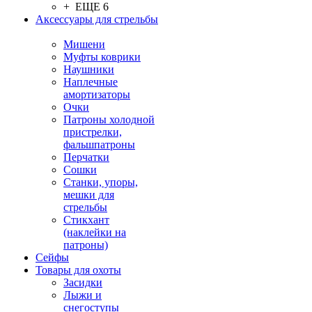
+ ЕЩЕ 6
Аксессуары для стрельбы
Мишени
Муфты коврики
Наушники
Наплечные
амортизаторы
Очки
Патроны холодной
пристрелки,
фальшпатроны
Перчатки
Сошки
Станки, упоры,
мешки для
стрельбы
Стикхант
(наклейки на
патроны)
Сейфы
Товары для охоты
Засидки
Лыжи и
снегоступы