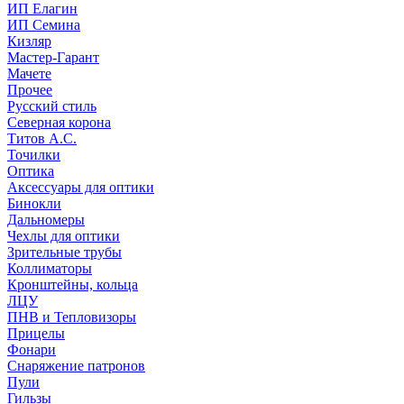
ИП Елагин
ИП Семина
Кизляр
Мастер-Гарант
Мачете
Прочее
Русский стиль
Северная корона
Титов А.С.
Точилки
Оптика
Аксессуары для оптики
Бинокли
Дальномеры
Чехлы для оптики
Зрительные трубы
Коллиматоры
Кронштейны, кольца
ЛЦУ
ПНВ и Тепловизоры
Прицелы
Фонари
Снаряжение патронов
Пули
Гильзы