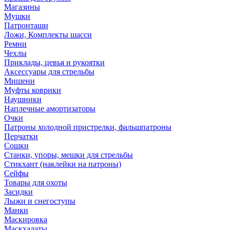
Магазины
Мушки
Патронташи
Ложи, Комплекты шасси
Ремни
Чехлы
Приклады, цевья и рукоятки
Аксессуары для стрельбы
Мишени
Муфты коврики
Наушники
Наплечные амортизаторы
Очки
Патроны холодной пристрелки, фальшпатроны
Перчатки
Сошки
Станки, упоры, мешки для стрельбы
Стикхант (наклейки на патроны)
Сейфы
Товары для охоты
Засидки
Лыжи и снегоступы
Манки
Маскировка
Маскхалаты