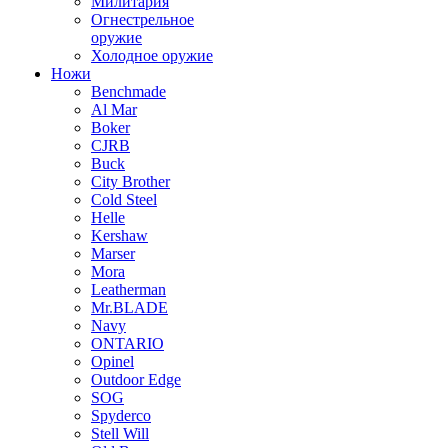
Милитария
Огнестрельное
оружие
Холодное оружие
Ножи
Benchmade
Al Mar
Boker
CJRB
Buck
City Brother
Cold Steel
Helle
Kershaw
Marser
Mora
Leatherman
Mr.BLADE
Navy
ONTARIO
Opinel
Outdoor Edge
SOG
Spyderco
Stell Will