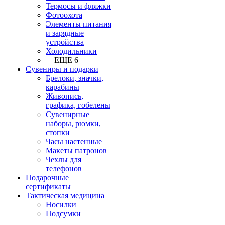
Термосы и фляжки
Фотоохота
Элементы питания
и зарядные
устройства
Холодильники
+ ЕЩЕ 6
Сувениры и подарки
Брелоки, значки,
карабины
Живопись,
графика, гобелены
Сувенирные
наборы, рюмки,
стопки
Часы настенные
Макеты патронов
Чехлы для
телефонов
Подарочные
сертификаты
Тактическая медицина
Носилки
Подсумки