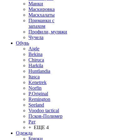
Манки
Маскировка
Маскхалаты
Приманки с
запахом
Профили, муляжи
Чучела
Обувь
Aigle
Bekina
Chiruсa
Harkila
Huntlandia
Itasca
Kenetrek
Norfin
P.Original
Remington
Seeland
Voodoo tactical
Псков-Полимер
Рат
+ ЕЩЕ 4
Одежда
Брюки