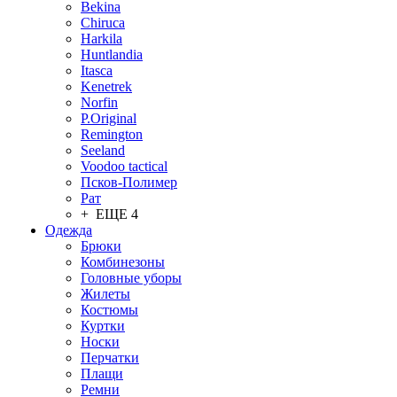
Bekina
Chiruсa
Harkila
Huntlandia
Itasca
Kenetrek
Norfin
P.Original
Remington
Seeland
Voodoo tactical
Псков-Полимер
Рат
+ ЕЩЕ 4
Одежда
Брюки
Комбинезоны
Головные уборы
Жилеты
Костюмы
Куртки
Носки
Перчатки
Плащи
Ремни