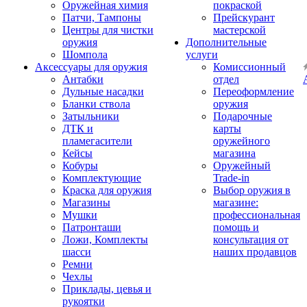
Оружейная химия
покраской
Патчи, Тампоны
Прейскурант
Центры для чистки
мастерской
оружия
Дополнительные
Шомпола
услуги
Аксессуары для оружия
Комиссионный
Антабки
отдел
Дульные насадки
Переоформление
Бланки ствола
оружия
Затыльники
Подарочные
ДТК и
карты
пламегасители
оружейного
Кейсы
магазина
Кобуры
Оружейный
Комплектующие
Trade-in
Краска для оружия
Выбор оружия в
Магазины
магазине:
Мушки
профессиональная
Патронташи
помощь и
Ложи, Комплекты
консультация от
шасси
наших продавцов
Ремни
Чехлы
Приклады, цевья и
рукоятки