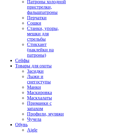
Патроны холодной
пристрелки,
фальшпатроны
Перчатки
Сошки
Станки, упоры,
мешки для
стрельбы
Стикхант
(наклейки на
патроны)
Сейфы
Товары для охоты
Засидки
Лыжи и
снегоступы
Манки
Маскировка
Маскхалаты
Приманки с
запахом
Профили, муляжи
Чучела
Обувь
Aigle