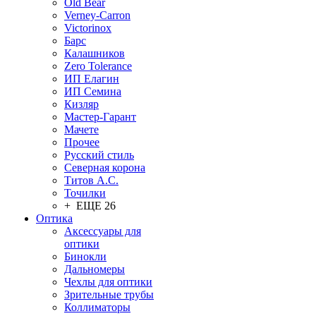
Old Bear
Verney-Carron
Victorinox
Барс
Калашников
Zero Tolerance
ИП Елагин
ИП Семина
Кизляр
Мастер-Гарант
Мачете
Прочее
Русский стиль
Северная корона
Титов А.С.
Точилки
+ ЕЩЕ 26
Оптика
Аксессуары для
оптики
Бинокли
Дальномеры
Чехлы для оптики
Зрительные трубы
Коллиматоры