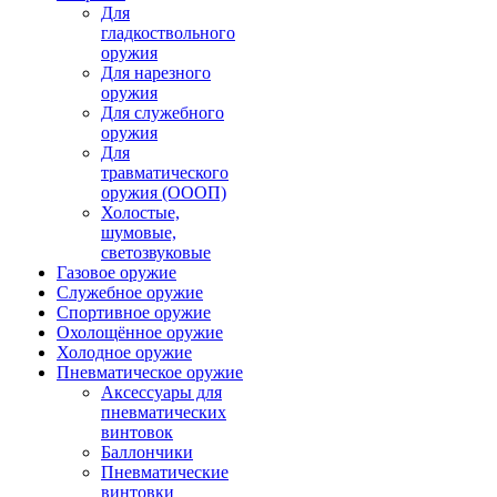
Для
гладкоствольного
оружия
Для нарезного
оружия
Для служебного
оружия
Для
травматического
оружия (ОООП)
Холостые,
шумовые,
светозвуковые
Газовое оружие
Служебное оружие
Спортивное оружие
Охолощённое оружие
Холодное оружие
Пневматическое оружие
Аксессуары для
пневматических
винтовок
Баллончики
Пневматические
винтовки