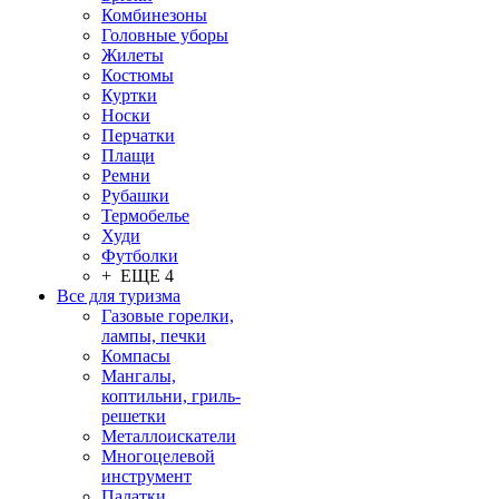
Комбинезоны
Головные уборы
Жилеты
Костюмы
Куртки
Носки
Перчатки
Плащи
Ремни
Рубашки
Термобелье
Худи
Футболки
+ ЕЩЕ 4
Все для туризма
Газовые горелки,
лампы, печки
Компасы
Мангалы,
коптильни, гриль-
решетки
Металлоискатели
Многоцелевой
инструмент
Палатки