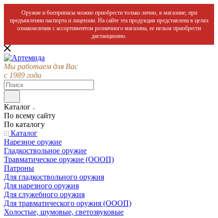
Оружие и боеприпасы можно приобрести только лично, в магазине, при
предъявлении паспорта и лицензии. На сайте эта продукция представлена в целях
ознакомления с ассортиментом розничного магазина, ее нельзя приобрести
дистанционно.
Мы работаем для Вас
с 1989 года
Каталог
По всему сайту
По каталогу
Каталог
Нарезное оружие
Гладкоствольное оружие
Травматическое оружие (ОООП)
Патроны
Для гладкоствольного оружия
Для нарезного оружия
Для служебного оружия
Для травматического оружия (ОООП)
Холостые, шумовые, светозвуковые