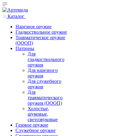
Каталог
Нарезное оружие
Гладкоствольное оружие
Травматическое оружие
(ОООП)
Патроны
Для
гладкоствольного
оружия
Для нарезного
оружия
Для служебного
оружия
Для
травматического
оружия (ОООП)
Холостые,
шумовые,
светозвуковые
Газовое оружие
Служебное оружие
Спортивное оружие