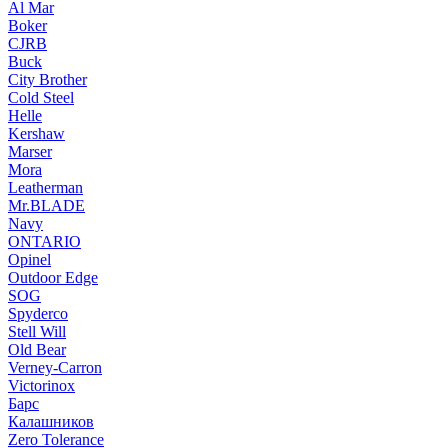
Al Mar
Boker
CJRB
Buck
City Brother
Cold Steel
Helle
Kershaw
Marser
Mora
Leatherman
Mr.BLADE
Navy
ONTARIO
Opinel
Outdoor Edge
SOG
Spyderco
Stell Will
Old Bear
Verney-Carron
Victorinox
Барс
Калашников
Zero Tolerance