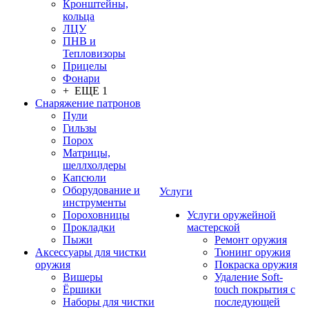
Кронштейны,
кольца
ЛЦУ
ПНВ и
Тепловизоры
Прицелы
Фонари
+ ЕЩЕ 1
Снаряжение патронов
Пули
Гильзы
Порох
Матрицы,
шеллхолдеры
Капсюли
Оборудование и
Услуги
инструменты
Пороховницы
Услуги оружейной
Прокладки
мастерской
Пыжи
Ремонт оружия
Аксессуары для чистки
Тюнинг оружия
оружия
Покраска оружия
Вишеры
Удаление Soft-
Ёршики
touch покрытия с
Наборы для чистки
последующей