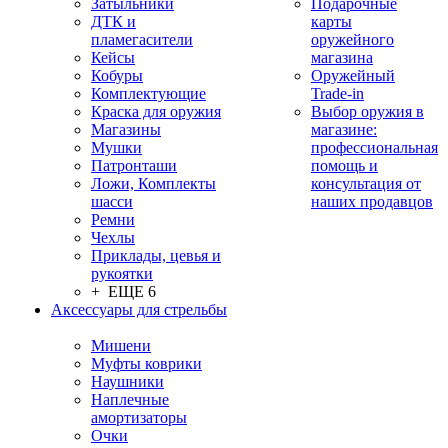
Затыльники
Подарочные
ДТК и
карты
пламегасители
оружейного
Кейсы
магазина
Кобуры
Оружейный
Комплектующие
Trade-in
Краска для оружия
Выбор оружия в
Магазины
магазине:
Мушки
профессиональная
Патронташи
помощь и
Ложи, Комплекты
консультация от
шасси
наших продавцов
Ремни
Чехлы
Приклады, цевья и
рукоятки
+ ЕЩЕ 6
Аксессуары для стрельбы
Мишени
Муфты коврики
Наушники
Наплечные
амортизаторы
Очки