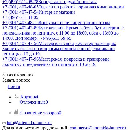
+7 (495) 611-08-78
Консультант оружейного зала
+7 (901) 407-48-05
Отдела по работе с юридическими лицами
+7 (901) 407-47-54
Интернет магазин
+7 (495) 611-33-05
+7 (901) 407-48-15
Консультант не лицензионного зала
+7 (901) 407-47-89
Бухгалтерия. Время работы бухгалтерии, с
понедельника по пятницу, с 11:00 до 18:00, обед с 13:00 до
14:00. Доп.номер:+7(495)611-59-65
+7 (901) 407-47-56
Мастерская: слесарь/мастер-ложевщик.
Звонить только по вопросам ремонта с понедельника по
пятницу с 10 до 19.
+7 (901) 407-47-96
Мастерская: покраска и гравировка.
Звонить с понедельника по пятницу с 10 до 19.
Заказать звонок
Задать вопрос
Войти
Корзина
0
Отложенные
0
Сравнение товаров
0
info@artemida-hunter.ru
Для коммерческих предложений:
commerse@artemida-hunter.ru