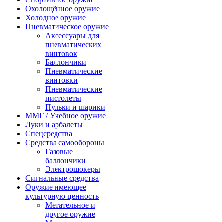
Охолощённое оружие
Холодное оружие
Пневматическое оружие
Аксессуары для
пневматических
винтовок
Баллончики
Пневматические
винтовки
Пневматические
пистолеты
Пульки и шарики
ММГ / Учебное оружие
Луки и арбалеты
Спецсредства
Средства самообороны
Газовые
баллончики
Электрошокеры
Сигнальные средства
Оружие имеющее
культурную ценность
Метательное и
другое оружие