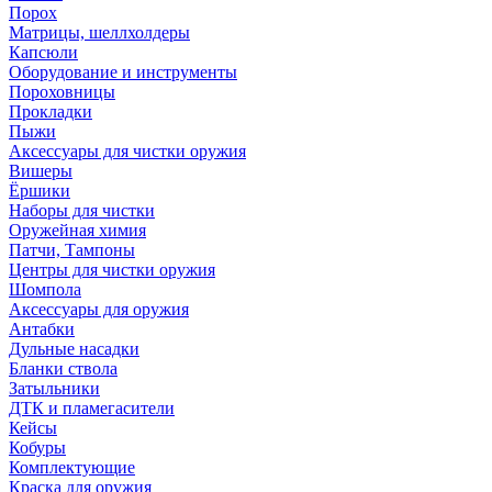
Порох
Матрицы, шеллхолдеры
Капсюли
Оборудование и инструменты
Пороховницы
Прокладки
Пыжи
Аксессуары для чистки оружия
Вишеры
Ёршики
Наборы для чистки
Оружейная химия
Патчи, Тампоны
Центры для чистки оружия
Шомпола
Аксессуары для оружия
Антабки
Дульные насадки
Бланки ствола
Затыльники
ДТК и пламегасители
Кейсы
Кобуры
Комплектующие
Краска для оружия