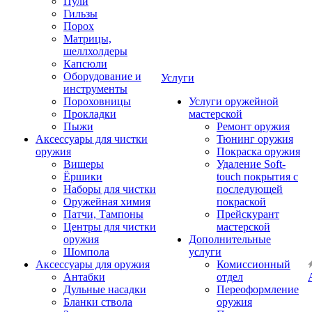
Пули
Гильзы
Порох
Матрицы,
шеллхолдеры
Капсюли
Оборудование и
Услуги
инструменты
Пороховницы
Услуги оружейной
Прокладки
мастерской
Пыжи
Ремонт оружия
Аксессуары для чистки
Тюнинг оружия
оружия
Покраска оружия
Вишеры
Удаление Soft-
Ёршики
touch покрытия с
Наборы для чистки
последующей
Оружейная химия
покраской
Патчи, Тампоны
Прейскурант
Центры для чистки
мастерской
оружия
Дополнительные
Шомпола
услуги
Аксессуары для оружия
Комиссионный
Антабки
отдел
Дульные насадки
Переоформление
Бланки ствола
оружия