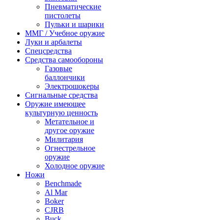
Пневматические
пистолеты
Пульки и шарики
ММГ / Учебное оружие
Луки и арбалеты
Спецсредства
Средства самообороны
Газовые
баллончики
Электрошокеры
Сигнальные средства
Оружие имеющее
культурную ценность
Метательное и
другое оружие
Милитария
Огнестрельное
оружие
Холодное оружие
Ножи
Benchmade
Al Mar
Boker
CJRB
Buck