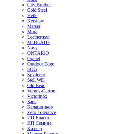
City Brother
Cold Steel
Helle
Kershaw
Marser
Mora
Leatherman
Mr.BLADE
Navy
ONTARIO
Opinel
Outdoor Edge
SOG
Spyderco
Stell Will
Old Bear
Verney-Carron
Victorinox
Барс
Калашников
Zero Tolerance
ИП Елагин
ИП Семина
Кизляр
Мастер-Гарант