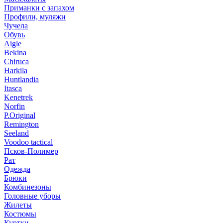
Приманки с запахом
Профили, муляжи
Чучела
Обувь
Aigle
Bekina
Chiruсa
Harkila
Huntlandia
Itasca
Kenetrek
Norfin
P.Original
Remington
Seeland
Voodoo tactical
Псков-Полимер
Рат
Одежда
Брюки
Комбинезоны
Головные уборы
Жилеты
Костюмы
Куртки