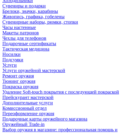
Холодильники
Сувениры и подарки
Брелоки, значки, карабины
Живопись, графика, гобелены
Сувенирные наборы, рюмки, стопки
Часы настенные
Макеты патронов
Чехлы для телефонов
Подарочные сертификаты
Тактическая медицина
Носилки
Подсумки
Услуги
Услуги оружейной мастерской
Ремонт оружия
Тюнинг оружия
Покраска оружия
Удаление Soft-touch покрытия с последующей покраской
Прейскурант мастерской
Дополнительные услуги
Комиссионный отдел
Переоформление оружия
Подарочные карты оружейного магазина
Оружейный Trade-in
Выбор оружия в магазине: профессиональная помощь и