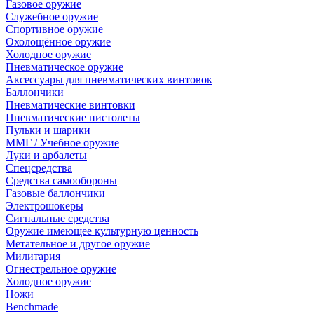
Газовое оружие
Служебное оружие
Спортивное оружие
Охолощённое оружие
Холодное оружие
Пневматическое оружие
Аксессуары для пневматических винтовок
Баллончики
Пневматические винтовки
Пневматические пистолеты
Пульки и шарики
ММГ / Учебное оружие
Луки и арбалеты
Спецсредства
Средства самообороны
Газовые баллончики
Электрошокеры
Сигнальные средства
Оружие имеющее культурную ценность
Метательное и другое оружие
Милитария
Огнестрельное оружие
Холодное оружие
Ножи
Benchmade