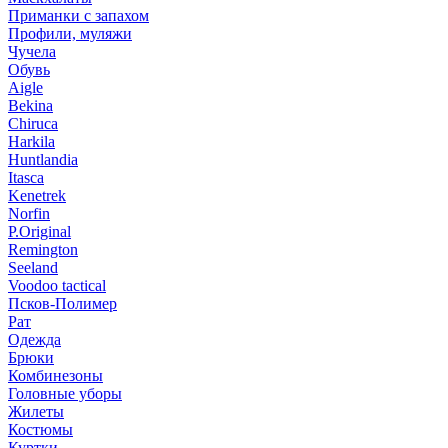
Приманки с запахом
Профили, муляжи
Чучела
Обувь
Aigle
Bekina
Chiruсa
Harkila
Huntlandia
Itasca
Kenetrek
Norfin
P.Original
Remington
Seeland
Voodoo tactical
Псков-Полимер
Рат
Одежда
Брюки
Комбинезоны
Головные уборы
Жилеты
Костюмы
Куртки