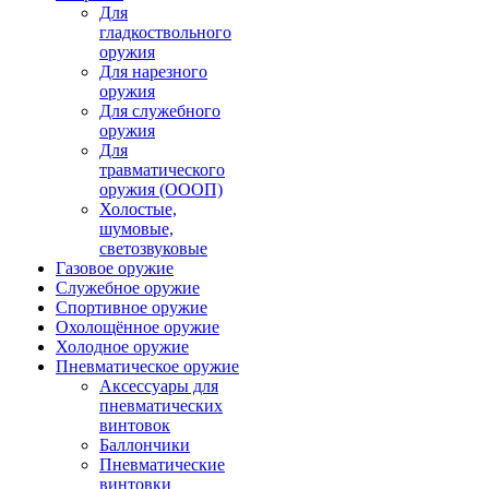
Для
гладкоствольного
оружия
Для нарезного
оружия
Для служебного
оружия
Для
травматического
оружия (ОООП)
Холостые,
шумовые,
светозвуковые
Газовое оружие
Служебное оружие
Спортивное оружие
Охолощённое оружие
Холодное оружие
Пневматическое оружие
Аксессуары для
пневматических
винтовок
Баллончики
Пневматические
винтовки