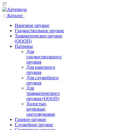
Каталог
Нарезное оружие
Гладкоствольное оружие
Травматическое оружие
(ОООП)
Патроны
Для
гладкоствольного
оружия
Для нарезного
оружия
Для служебного
оружия
Для
травматического
оружия (ОООП)
Холостые,
шумовые,
светозвуковые
Газовое оружие
Служебное оружие
Спортивное оружие