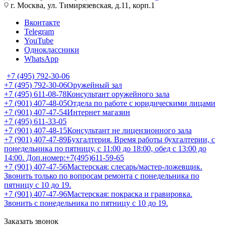
г. Москва, ул. Тимирязевская, д.11, корп.1
Вконтакте
Telegram
YouTube
Одноклассники
WhatsApp
+7 (495) 792-30-06
+7 (495) 792-30-06
Оружейный зал
+7 (495) 611-08-78
Консультант оружейного зала
+7 (901) 407-48-05
Отдела по работе с юридическими лицами
+7 (901) 407-47-54
Интернет магазин
+7 (495) 611-33-05
+7 (901) 407-48-15
Консультант не лицензионного зала
+7 (901) 407-47-89
Бухгалтерия. Время работы бухгалтерии, с
понедельника по пятницу, с 11:00 до 18:00, обед с 13:00 до
14:00. Доп.номер:+7(495)611-59-65
+7 (901) 407-47-56
Мастерская: слесарь/мастер-ложевщик.
Звонить только по вопросам ремонта с понедельника по
пятницу с 10 до 19.
+7 (901) 407-47-96
Мастерская: покраска и гравировка.
Звонить с понедельника по пятницу с 10 до 19.
Заказать звонок