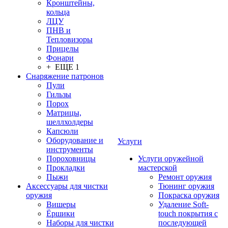
Кронштейны,
кольца
ЛЦУ
ПНВ и
Тепловизоры
Прицелы
Фонари
+ ЕЩЕ 1
Снаряжение патронов
Пули
Гильзы
Порох
Матрицы,
шеллхолдеры
Капсюли
Оборудование и
Услуги
инструменты
Пороховницы
Услуги оружейной
Прокладки
мастерской
Пыжи
Ремонт оружия
Аксессуары для чистки
Тюнинг оружия
оружия
Покраска оружия
Вишеры
Удаление Soft-
Ёршики
touch покрытия с
Наборы для чистки
последующей