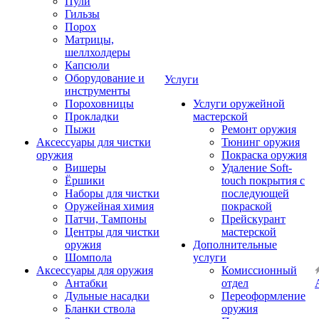
Пули
Гильзы
Порох
Матрицы,
шеллхолдеры
Капсюли
Оборудование и
Услуги
инструменты
Пороховницы
Услуги оружейной
Прокладки
мастерской
Пыжи
Ремонт оружия
Аксессуары для чистки
Тюнинг оружия
оружия
Покраска оружия
Вишеры
Удаление Soft-
Ёршики
touch покрытия с
Наборы для чистки
последующей
Оружейная химия
покраской
Патчи, Тампоны
Прейскурант
Центры для чистки
мастерской
оружия
Дополнительные
Шомпола
услуги
Аксессуары для оружия
Комиссионный
Антабки
отдел
Дульные насадки
Переоформление
Бланки ствола
оружия