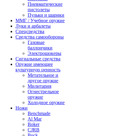
Пневматические
пистолеты
Пульки и шарики
ММГ / Учебное оружие
Луки и арбалеты
Спецсредства
Средства самообороны
Газовые
баллончики
Электрошокеры
Сигнальные средства
Оружие имеющее
культурную ценность
Метательное и
другое оружие
Милитария
Огнестрельное
оружие
Холодное оружие
Ножи
Benchmade
Al Mar
Boker
CJRB
Buck