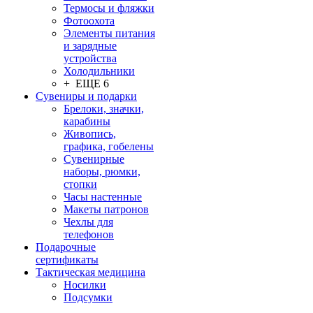
Термосы и фляжки
Фотоохота
Элементы питания
и зарядные
устройства
Холодильники
+ ЕЩЕ 6
Сувениры и подарки
Брелоки, значки,
карабины
Живопись,
графика, гобелены
Сувенирные
наборы, рюмки,
стопки
Часы настенные
Макеты патронов
Чехлы для
телефонов
Подарочные
сертификаты
Тактическая медицина
Носилки
Подсумки