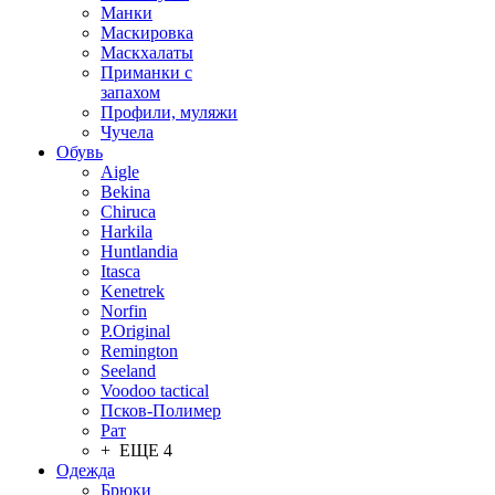
Манки
Маскировка
Маскхалаты
Приманки с
запахом
Профили, муляжи
Чучела
Обувь
Aigle
Bekina
Chiruсa
Harkila
Huntlandia
Itasca
Kenetrek
Norfin
P.Original
Remington
Seeland
Voodoo tactical
Псков-Полимер
Рат
+ ЕЩЕ 4
Одежда
Брюки