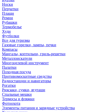
Носки
Перчатки
Плащи
Ремни
Рубашки
Термобелье
Худи
Футболки
Все для туризма
Газовые горелки, лампы, печки
Компасы
Мангалы, коптильни, гриль-решетки
Металлоискатели
Многоцелевой инструмент
Палатки
Походная посуда
Противомоскитные средства
Радиостанции и навигаторы
Рогатки
Рюкзаки, сумки, ягдташи
Спальные мешки
Термосы и фляжки
Фотоохота
Элементы питания и зарядные устройства