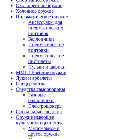
Охолощённое оружие
Холодное оружие
Пневматическое оружие
Аксессуары для
пневматических
винтовок
Баллончики
Пневматические
винтовки
Пневматические
пистолеты
Пульки и шарики
ММГ / Учебное оружие
Луки и арбалеты
Спецсредства
Средства самообороны
Газовые
баллончики
Электрошокеры
Сигнальные средства
Оружие имеющее
культурную ценность
Метательное и
другое оружие