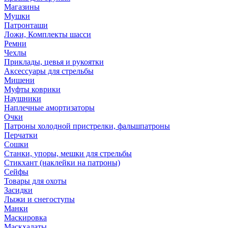
Магазины
Мушки
Патронташи
Ложи, Комплекты шасси
Ремни
Чехлы
Приклады, цевья и рукоятки
Аксессуары для стрельбы
Мишени
Муфты коврики
Наушники
Наплечные амортизаторы
Очки
Патроны холодной пристрелки, фальшпатроны
Перчатки
Сошки
Станки, упоры, мешки для стрельбы
Стикхант (наклейки на патроны)
Сейфы
Товары для охоты
Засидки
Лыжи и снегоступы
Манки
Маскировка
Маскхалаты