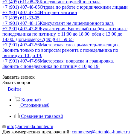
+7 (495) 611-08-78
Консультант оружейного зала
+7 (901) 407-48-05
Отдела по работе с юридическими лицами
+7 (901) 407-47-54
Интернет магазин
+7 (495) 611-33-05
+7 (901) 407-48-15
Консультант не лицензионного зала
+7 (901) 407-47-89
Бухгалтерия. Время работы бухгалтерии, с
понедельника по пятницу, с 11:00 до 18:00, обед с 13:00 до
14:00. Доп.номер:+7(495)611-59-65
+7 (901) 407-47-56
Мастерская: слесарь/мастер-ложевщик.
Звонить только по вопросам ремонта с понедельника по
пятницу с 10 до 19.
+7 (901) 407-47-96
Мастерская: покраска и гравировка.
Звонить с понедельника по пятницу с 10 до 19.
Заказать звонок
Задать вопрос
Войти
Корзина
0
Отложенные
0
Сравнение товаров
0
info@artemida-hunter.ru
Для коммерческих предложений:
commerse@artemida-hunter.ru