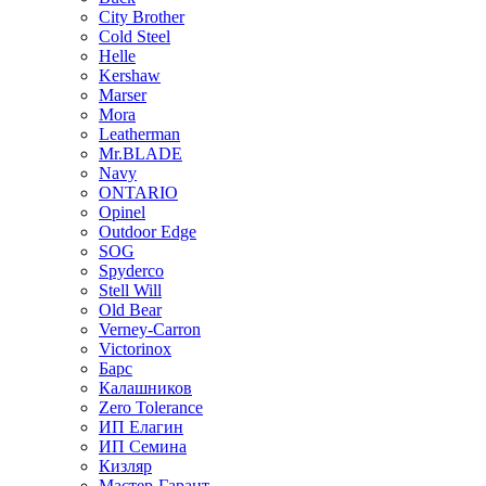
City Brother
Cold Steel
Helle
Kershaw
Marser
Mora
Leatherman
Mr.BLADE
Navy
ONTARIO
Opinel
Outdoor Edge
SOG
Spyderco
Stell Will
Old Bear
Verney-Carron
Victorinox
Барс
Калашников
Zero Tolerance
ИП Елагин
ИП Семина
Кизляр
Мастер-Гарант