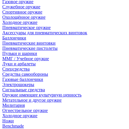
Газовое оружие
Служебное оружие
Спортивное оружие
Охолощённое оружие
Холодное оружие
Пневматическое оружие
Аксессуары для пневматических винтовок
Баллончики
Пневматические винтовки
Пневматические пистолеты
Пульки и шарики
ММГ / Учебное оружие
Луки и арбалеты
Спецсредства
Средства самообороны
Газовые баллончики
Электрошокеры
Сигнальные средства
Оружие имеющее культурную ценность
Метательное и другое оружие
Милитария
Огнестрельное оружие
Холодное оружие
Ножи
Benchmade