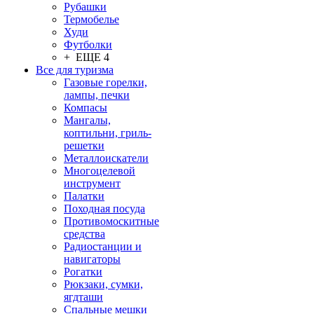
Рубашки
Термобелье
Худи
Футболки
+ ЕЩЕ 4
Все для туризма
Газовые горелки,
лампы, печки
Компасы
Мангалы,
коптильни, гриль-
решетки
Металлоискатели
Многоцелевой
инструмент
Палатки
Походная посуда
Противомоскитные
средства
Радиостанции и
навигаторы
Рогатки
Рюкзаки, сумки,
ягдташи
Спальные мешки