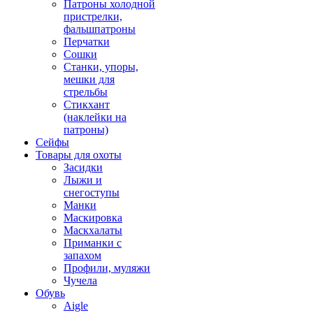
Патроны холодной
пристрелки,
фальшпатроны
Перчатки
Сошки
Станки, упоры,
мешки для
стрельбы
Стикхант
(наклейки на
патроны)
Сейфы
Товары для охоты
Засидки
Лыжи и
снегоступы
Манки
Маскировка
Маскхалаты
Приманки с
запахом
Профили, муляжи
Чучела
Обувь
Aigle