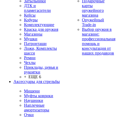
Затыльники
Подарочные
ДТК и
карты
пламегасители
оружейного
Кейсы
магазина
Кобуры
Оружейный
Комплектующие
Trade-in
Краска для оружия
Выбор оружия в
Магазины
магазине:
Мушки
профессиональная
Патронташи
помощь и
Ложи, Комплекты
консультация от
шасси
наших продавцов
Ремни
Чехлы
Приклады, цевья и
рукоятки
+ ЕЩЕ 6
Аксессуары для стрельбы
Мишени
Муфты коврики
Наушники
Наплечные
амортизаторы
Очки