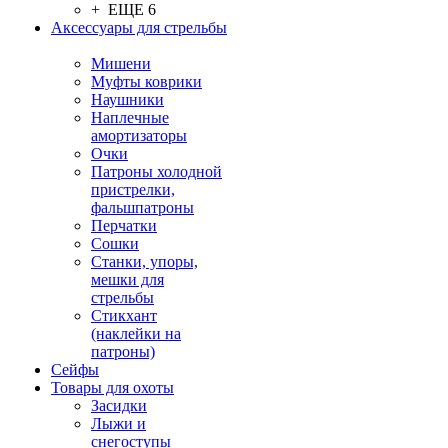
+ ЕЩЕ 6
Аксессуары для стрельбы
Мишени
Муфты коврики
Наушники
Наплечные
амортизаторы
Очки
Патроны холодной
пристрелки,
фальшпатроны
Перчатки
Сошки
Станки, упоры,
мешки для
стрельбы
Стикхант
(наклейки на
патроны)
Сейфы
Товары для охоты
Засидки
Лыжи и
снегоступы