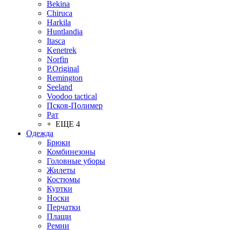
Bekina
Chiruсa
Harkila
Huntlandia
Itasca
Kenetrek
Norfin
P.Original
Remington
Seeland
Voodoo tactical
Псков-Полимер
Рат
+ ЕЩЕ 4
Одежда
Брюки
Комбинезоны
Головные уборы
Жилеты
Костюмы
Куртки
Носки
Перчатки
Плащи
Ремни