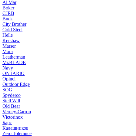
Al Mar
Boker
CJRB
Buck
City Brother
Cold Steel
Helle
Kershaw
Marser
Mora
Leatherman
Mr.BLADE
Navy
ONTARIO
Opinel
Outdoor Edge
SOG
Spyderco
Stell Will
Old Bear
Verney-Carron
Victorinox
Барс
Калашников
Zero Tolerance