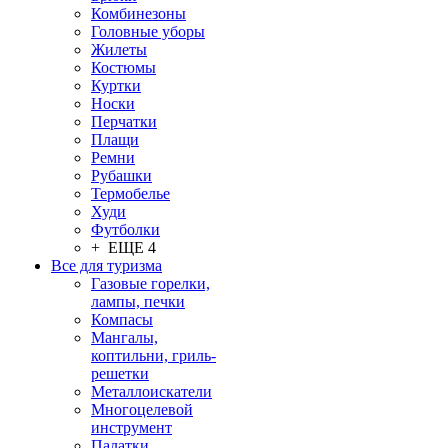
Комбинезоны
Головные уборы
Жилеты
Костюмы
Куртки
Носки
Перчатки
Плащи
Ремни
Рубашки
Термобелье
Худи
Футболки
+ ЕЩЕ 4
Все для туризма
Газовые горелки,
лампы, печки
Компасы
Мангалы,
коптильни, гриль-
решетки
Металлоискатели
Многоцелевой
инструмент
Палатки