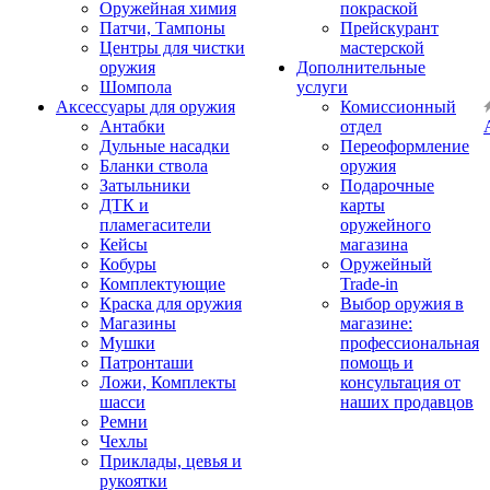
Оружейная химия
покраской
Патчи, Тампоны
Прейскурант
Центры для чистки
мастерской
оружия
Дополнительные
Шомпола
услуги
Аксессуары для оружия
Комиссионный
Антабки
отдел
Дульные насадки
Переоформление
Бланки ствола
оружия
Затыльники
Подарочные
ДТК и
карты
пламегасители
оружейного
Кейсы
магазина
Кобуры
Оружейный
Комплектующие
Trade-in
Краска для оружия
Выбор оружия в
Магазины
магазине:
Мушки
профессиональная
Патронташи
помощь и
Ложи, Комплекты
консультация от
шасси
наших продавцов
Ремни
Чехлы
Приклады, цевья и
рукоятки