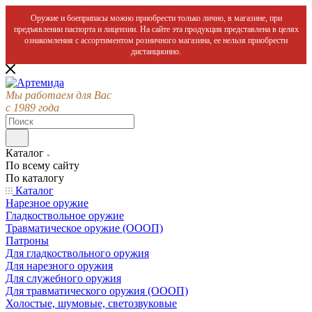
Оружие и боеприпасы можно приобрести только лично, в магазине, при
предъявлении паспорта и лицензии. На сайте эта продукция представлена в целях
ознакомления с ассортиментом розничного магазина, ее нельзя приобрести
дистанционно.
Мы работаем для Вас
с 1989 года
Каталог
По всему сайту
По каталогу
Каталог
Нарезное оружие
Гладкоствольное оружие
Травматическое оружие (ОООП)
Патроны
Для гладкоствольного оружия
Для нарезного оружия
Для служебного оружия
Для травматического оружия (ОООП)
Холостые, шумовые, светозвуковые