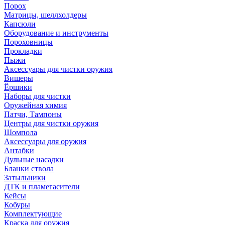
Порох
Матрицы, шеллхолдеры
Капсюли
Оборудование и инструменты
Пороховницы
Прокладки
Пыжи
Аксессуары для чистки оружия
Вишеры
Ёршики
Наборы для чистки
Оружейная химия
Патчи, Тампоны
Центры для чистки оружия
Шомпола
Аксессуары для оружия
Антабки
Дульные насадки
Бланки ствола
Затыльники
ДТК и пламегасители
Кейсы
Кобуры
Комплектующие
Краска для оружия