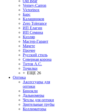
Old Bear
Verney-Carron
Victorinox
Барс
Калашников
Zero Tolerance
ИП Елагин
ИП Семина
Кизляр
Мастер-Гарант
Мачете
Прочее
Русский стиль
Северная корона
Титов А.С.
Точилки
+ ЕЩЕ 26
Оптика
Аксессуары для
оптики
Бинокли
Дальномеры
Чехлы для оптики
Зрительные трубы
Коллиматоры