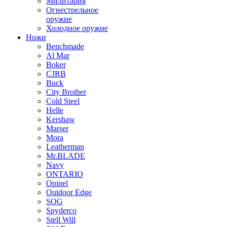
Милитария
Огнестрельное
оружие
Холодное оружие
Ножи
Benchmade
Al Mar
Boker
CJRB
Buck
City Brother
Cold Steel
Helle
Kershaw
Marser
Mora
Leatherman
Mr.BLADE
Navy
ONTARIO
Opinel
Outdoor Edge
SOG
Spyderco
Stell Will