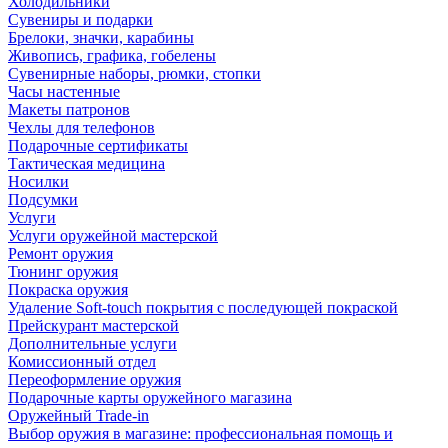
Холодильники
Сувениры и подарки
Брелоки, значки, карабины
Живопись, графика, гобелены
Сувенирные наборы, рюмки, стопки
Часы настенные
Макеты патронов
Чехлы для телефонов
Подарочные сертификаты
Тактическая медицина
Носилки
Подсумки
Услуги
Услуги оружейной мастерской
Ремонт оружия
Тюнинг оружия
Покраска оружия
Удаление Soft-touch покрытия с последующей покраской
Прейскурант мастерской
Дополнительные услуги
Комиссионный отдел
Переоформление оружия
Подарочные карты оружейного магазина
Оружейный Trade-in
Выбор оружия в магазине: профессиональная помощь и