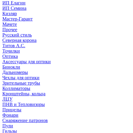
ИП Елагин
ИП Семина
Кизляр
Мастер-Гарант
Мачете
Прочее
Русский стиль
Северная корона
Титов А.С.
Точилки
Оптика
Аксессуары для оптики
Бинокли
Дальномеры
Чехлы для оптики
Зрительные трубы
Коллиматоры
Кронштейны, кольца
ЛЦУ
ПНВ и Тепловизоры
Прицелы
Фонари
Снаряжение патронов
Пули
Гильзы