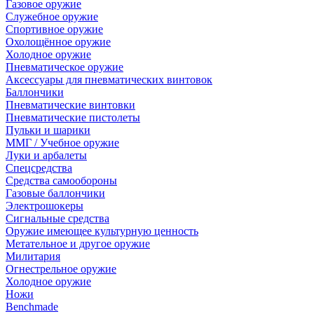
Газовое оружие
Служебное оружие
Спортивное оружие
Охолощённое оружие
Холодное оружие
Пневматическое оружие
Аксессуары для пневматических винтовок
Баллончики
Пневматические винтовки
Пневматические пистолеты
Пульки и шарики
ММГ / Учебное оружие
Луки и арбалеты
Спецсредства
Средства самообороны
Газовые баллончики
Электрошокеры
Сигнальные средства
Оружие имеющее культурную ценность
Метательное и другое оружие
Милитария
Огнестрельное оружие
Холодное оружие
Ножи
Benchmade