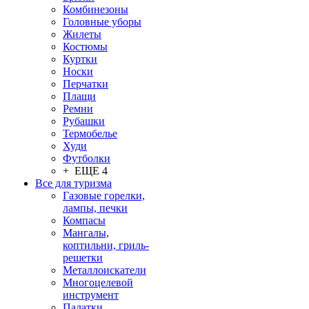
Комбинезоны
Головные уборы
Жилеты
Костюмы
Куртки
Носки
Перчатки
Плащи
Ремни
Рубашки
Термобелье
Худи
Футболки
+ ЕЩЕ 4
Все для туризма
Газовые горелки,
лампы, печки
Компасы
Мангалы,
коптильни, гриль-
решетки
Металлоискатели
Многоцелевой
инструмент
Палатки