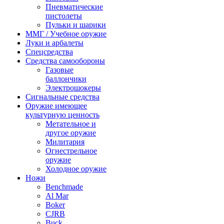
Пневматические
пистолеты
Пульки и шарики
ММГ / Учебное оружие
Луки и арбалеты
Спецсредства
Средства самообороны
Газовые
баллончики
Электрошокеры
Сигнальные средства
Оружие имеющее
культурную ценность
Метательное и
другое оружие
Милитария
Огнестрельное
оружие
Холодное оружие
Ножи
Benchmade
Al Mar
Boker
CJRB
Buck