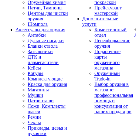
Оружейная химия
покраской
Патчи, Тампоны
Прейскурант
Центры для чистки
мастерской
оружия
Дополнительные
Шомпола
услуги
Аксессуары для оружия
Комиссионный
Антабки
отдел
Дульные насадки
Переоформление
Бланки ствола
оружия
Затыльники
Подарочные
ДТК и
карты
пламегасители
оружейного
Кейсы
магазина
Кобуры
Оружейный
Комплектующие
Trade-in
Краска для оружия
Выбор оружия в
Магазины
магазине:
Мушки
профессиональная
Патронташи
помощь и
Ложи, Комплекты
консультация от
шасси
наших продавцов
Ремни
Чехлы
Приклады, цевья и
рукоятки