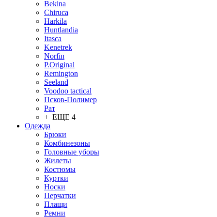
Bekina
Chiruсa
Harkila
Huntlandia
Itasca
Kenetrek
Norfin
P.Original
Remington
Seeland
Voodoo tactical
Псков-Полимер
Рат
+ ЕЩЕ 4
Одежда
Брюки
Комбинезоны
Головные уборы
Жилеты
Костюмы
Куртки
Носки
Перчатки
Плащи
Ремни