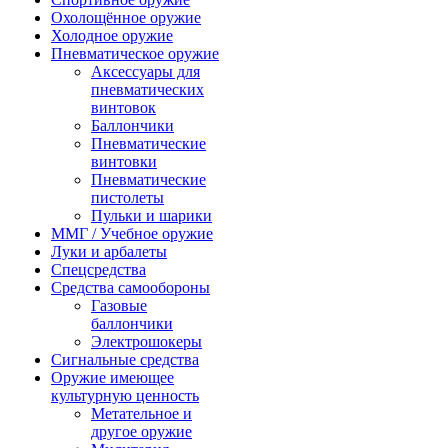
Охолощённое оружие
Холодное оружие
Пневматическое оружие
Аксессуары для
пневматических
винтовок
Баллончики
Пневматические
винтовки
Пневматические
пистолеты
Пульки и шарики
ММГ / Учебное оружие
Луки и арбалеты
Спецсредства
Средства самообороны
Газовые
баллончики
Электрошокеры
Сигнальные средства
Оружие имеющее
культурную ценность
Метательное и
другое оружие