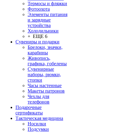
Термосы и фляжки
Фотоохота
Элементы питания
и зарядные
устройства
Холодильники
+ ЕЩЕ 6
Сувениры и подарки
Брелоки, значки,
карабины
Живопись,
графика, гобелены
Сувенирные
наборы, рюмки,
стопки
Часы настенные
Макеты патронов
Чехлы для
телефонов
Подарочные
сертификаты
Тактическая медицина
Носилки
Подсумки