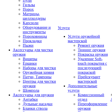
Пули
Гильзы
Порох
Матрицы,
шеллхолдеры
Капсюли
Оборудование и
Услуги
инструменты
Пороховницы
Услуги оружейной
Прокладки
мастерской
Пыжи
Ремонт оружия
Аксессуары для чистки
Тюнинг оружия
оружия
Покраска оружия
Вишеры
Удаление Soft-
Ёршики
touch покрытия с
Наборы для чистки
последующей
Оружейная химия
покраской
Патчи, Тампоны
Прейскурант
Центры для чистки
мастерской
оружия
Дополнительные
Шомпола
услуги
Аксессуары для оружия
Комиссионный
Антабки
отдел
Дульные насадки
Переоформление
Бланки ствола
оружия