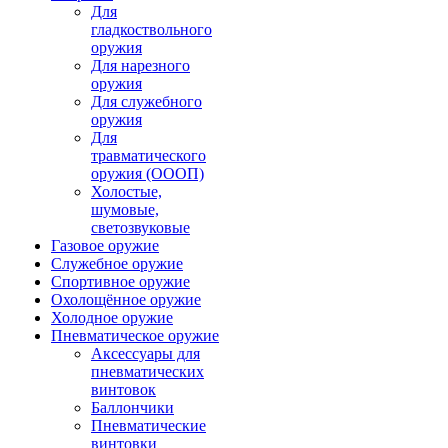
Для
гладкоствольного
оружия
Для нарезного
оружия
Для служебного
оружия
Для
травматического
оружия (ОООП)
Холостые,
шумовые,
светозвуковые
Газовое оружие
Служебное оружие
Спортивное оружие
Охолощённое оружие
Холодное оружие
Пневматическое оружие
Аксессуары для
пневматических
винтовок
Баллончики
Пневматические
винтовки