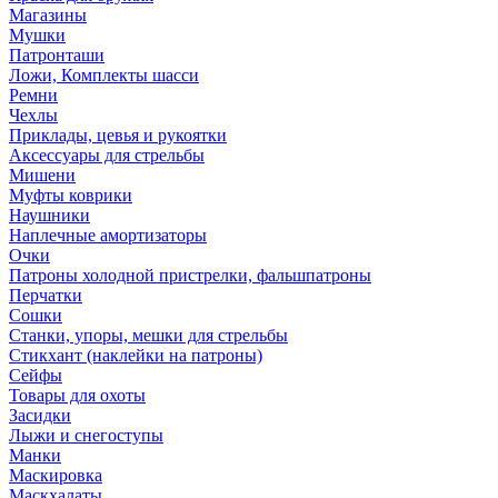
Магазины
Мушки
Патронташи
Ложи, Комплекты шасси
Ремни
Чехлы
Приклады, цевья и рукоятки
Аксессуары для стрельбы
Мишени
Муфты коврики
Наушники
Наплечные амортизаторы
Очки
Патроны холодной пристрелки, фальшпатроны
Перчатки
Сошки
Станки, упоры, мешки для стрельбы
Стикхант (наклейки на патроны)
Сейфы
Товары для охоты
Засидки
Лыжи и снегоступы
Манки
Маскировка
Маскхалаты