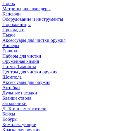
Порох
Матрицы, шеллхолдеры
Капсюли
Оборудование и инструменты
Пороховницы
Прокладки
Пыжи
Аксессуары для чистки оружия
Вишеры
Ёршики
Наборы для чистки
Оружейная химия
Патчи, Тампоны
Центры для чистки оружия
Шомпола
Аксессуары для оружия
Антабки
Дульные насадки
Бланки ствола
Затыльники
ДТК и пламегасители
Кейсы
Кобуры
Комплектующие
Краска для оружия