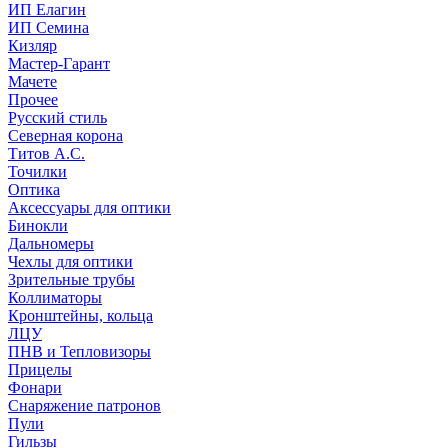
ИП Елагин
ИП Семина
Кизляр
Мастер-Гарант
Мачете
Прочее
Русский стиль
Северная корона
Титов А.С.
Точилки
Оптика
Аксессуары для оптики
Бинокли
Дальномеры
Чехлы для оптики
Зрительные трубы
Коллиматоры
Кронштейны, кольца
ЛЦУ
ПНВ и Тепловизоры
Прицелы
Фонари
Снаряжение патронов
Пули
Гильзы