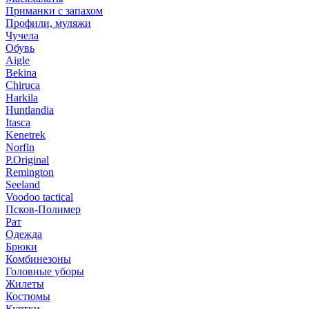
Приманки с запахом
Профили, муляжи
Чучела
Обувь
Aigle
Bekina
Chiruсa
Harkila
Huntlandia
Itasca
Kenetrek
Norfin
P.Original
Remington
Seeland
Voodoo tactical
Псков-Полимер
Рат
Одежда
Брюки
Комбинезоны
Головные уборы
Жилеты
Костюмы
Куртки