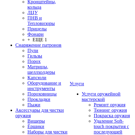
Кронштейны,
кольца
ЛЦУ
ПНВ и
Тепловизоры
Прицелы
Фонари
+ ЕЩЕ 1
Снаряжение патронов
Пули
Гильзы
Порох
Матрицы,
шеллхолдеры
Капсюли
Оборудование и
Услуги
инструменты
Пороховницы
Услуги оружейной
Прокладки
мастерской
Пыжи
Ремонт оружия
Аксессуары для чистки
Тюнинг оружия
оружия
Покраска оружия
Вишеры
Удаление Soft-
Ёршики
touch покрытия с
Наборы для чистки
последующей