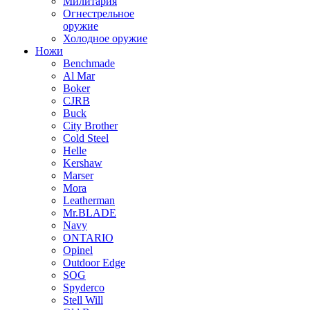
Милитария
Огнестрельное
оружие
Холодное оружие
Ножи
Benchmade
Al Mar
Boker
CJRB
Buck
City Brother
Cold Steel
Helle
Kershaw
Marser
Mora
Leatherman
Mr.BLADE
Navy
ONTARIO
Opinel
Outdoor Edge
SOG
Spyderco
Stell Will