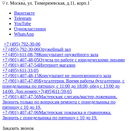
г. Москва, ул. Тимирязевская, д.11, корп.1
Вконтакте
Telegram
YouTube
Одноклассники
WhatsApp
+7 (495) 792-30-06
+7 (495) 792-30-06
Оружейный зал
+7 (495) 611-08-78
Консультант оружейного зала
+7 (901) 407-48-05
Отдела по работе с юридическими лицами
+7 (901) 407-47-54
Интернет магазин
+7 (495) 611-33-05
+7 (901) 407-48-15
Консультант не лицензионного зала
+7 (901) 407-47-89
Бухгалтерия. Время работы бухгалтерии, с
понедельника по пятницу, с 11:00 до 18:00, обед с 13:00 до
14:00. Доп.номер:+7(495)611-59-65
+7 (901) 407-47-56
Мастерская: слесарь/мастер-ложевщик.
Звонить только по вопросам ремонта с понедельника по
пятницу с 10 до 19.
+7 (901) 407-47-96
Мастерская: покраска и гравировка.
Звонить с понедельника по пятницу с 10 до 19.
Заказать звонок