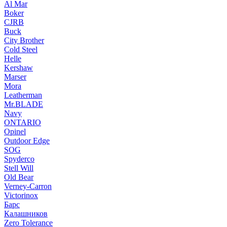
Al Mar
Boker
CJRB
Buck
City Brother
Cold Steel
Helle
Kershaw
Marser
Mora
Leatherman
Mr.BLADE
Navy
ONTARIO
Opinel
Outdoor Edge
SOG
Spyderco
Stell Will
Old Bear
Verney-Carron
Victorinox
Барс
Калашников
Zero Tolerance