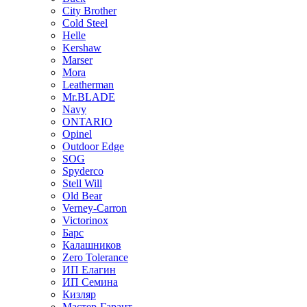
City Brother
Cold Steel
Helle
Kershaw
Marser
Mora
Leatherman
Mr.BLADE
Navy
ONTARIO
Opinel
Outdoor Edge
SOG
Spyderco
Stell Will
Old Bear
Verney-Carron
Victorinox
Барс
Калашников
Zero Tolerance
ИП Елагин
ИП Семина
Кизляр
Мастер-Гарант