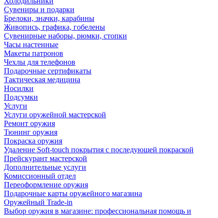
Холодильники
Сувениры и подарки
Брелоки, значки, карабины
Живопись, графика, гобелены
Сувенирные наборы, рюмки, стопки
Часы настенные
Макеты патронов
Чехлы для телефонов
Подарочные сертификаты
Тактическая медицина
Носилки
Подсумки
Услуги
Услуги оружейной мастерской
Ремонт оружия
Тюнинг оружия
Покраска оружия
Удаление Soft-touch покрытия с последующей покраской
Прейскурант мастерской
Дополнительные услуги
Комиссионный отдел
Переоформление оружия
Подарочные карты оружейного магазина
Оружейный Trade-in
Выбор оружия в магазине: профессиональная помощь и