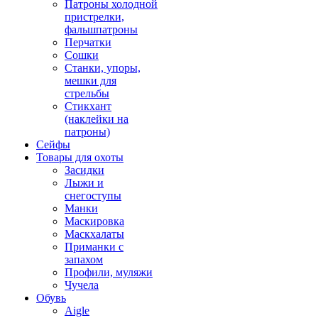
Патроны холодной
пристрелки,
фальшпатроны
Перчатки
Сошки
Станки, упоры,
мешки для
стрельбы
Стикхант
(наклейки на
патроны)
Сейфы
Товары для охоты
Засидки
Лыжи и
снегоступы
Манки
Маскировка
Маскхалаты
Приманки с
запахом
Профили, муляжи
Чучела
Обувь
Aigle