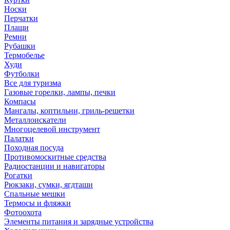
Носки
Перчатки
Плащи
Ремни
Рубашки
Термобелье
Худи
Футболки
Все для туризма
Газовые горелки, лампы, печки
Компасы
Мангалы, коптильни, гриль-решетки
Металлоискатели
Многоцелевой инструмент
Палатки
Походная посуда
Противомоскитные средства
Радиостанции и навигаторы
Рогатки
Рюкзаки, сумки, ягдташи
Спальные мешки
Термосы и фляжки
Фотоохота
Элементы питания и зарядные устройства