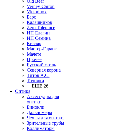
Old Bear
Verney-Carron
Victorinox
Барс
Калашников
Zero Tolerance
ИП Елагин
ИП Семина
Кизляр
Мастер-Гарант
Мачете
Прочее
Русский стиль
Северная корона
Титов А.С.
Точилки
+ ЕЩЕ 26
Оптика
Аксессуары для
оптики
Бинокли
Дальномеры
Чехлы для оптики
Зрительные трубы
Коллиматоры