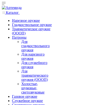
Каталог
Нарезное оружие
Гладкоствольное оружие
Травматическое оружие
(ОООП)
Патроны
Для
гладкоствольного
оружия
Для нарезного
оружия
Для служебного
оружия
Для
травматического
оружия (ОООП)
Холостые,
шумовые,
светозвуковые
Газовое оружие
Служебное оружие
Спортивное оружие