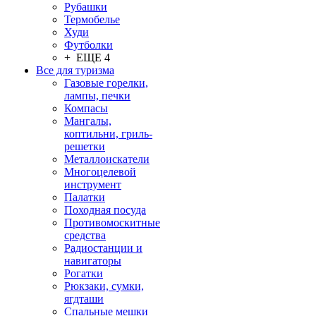
Рубашки
Термобелье
Худи
Футболки
+ ЕЩЕ 4
Все для туризма
Газовые горелки,
лампы, печки
Компасы
Мангалы,
коптильни, гриль-
решетки
Металлоискатели
Многоцелевой
инструмент
Палатки
Походная посуда
Противомоскитные
средства
Радиостанции и
навигаторы
Рогатки
Рюкзаки, сумки,
ягдташи
Спальные мешки