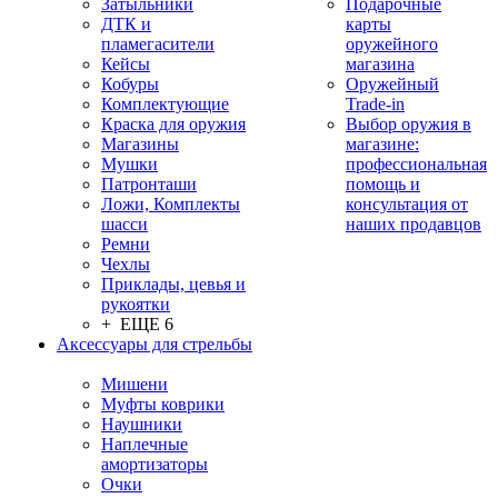
Затыльники
Подарочные
ДТК и
карты
пламегасители
оружейного
Кейсы
магазина
Кобуры
Оружейный
Комплектующие
Trade-in
Краска для оружия
Выбор оружия в
Магазины
магазине:
Мушки
профессиональная
Патронташи
помощь и
Ложи, Комплекты
консультация от
шасси
наших продавцов
Ремни
Чехлы
Приклады, цевья и
рукоятки
+ ЕЩЕ 6
Аксессуары для стрельбы
Мишени
Муфты коврики
Наушники
Наплечные
амортизаторы
Очки