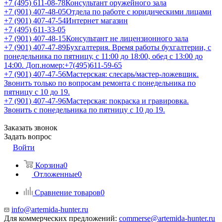
+7 (495) 611-08-78
Консультант оружейного зала
+7 (901) 407-48-05
Отдела по работе с юридическими лицами
+7 (901) 407-47-54
Интернет магазин
+7 (495) 611-33-05
+7 (901) 407-48-15
Консультант не лицензионного зала
+7 (901) 407-47-89
Бухгалтерия. Время работы бухгалтерии, с
понедельника по пятницу, с 11:00 до 18:00, обед с 13:00 до
14:00. Доп.номер:+7(495)611-59-65
+7 (901) 407-47-56
Мастерская: слесарь/мастер-ложевщик.
Звонить только по вопросам ремонта с понедельника по
пятницу с 10 до 19.
+7 (901) 407-47-96
Мастерская: покраска и гравировка.
Звонить с понедельника по пятницу с 10 до 19.
Заказать звонок
Задать вопрос
Войти
Корзина
0
Отложенные
0
Сравнение товаров
0
info@artemida-hunter.ru
Для коммерческих предложений:
commerse@artemida-hunter.ru