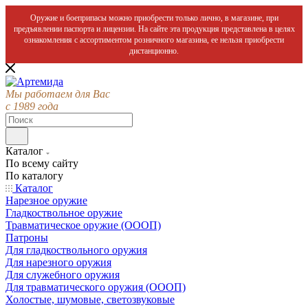
Оружие и боеприпасы можно приобрести только лично, в магазине, при
предъявлении паспорта и лицензии. На сайте эта продукция представлена в целях
ознакомления с ассортиментом розничного магазина, ее нельзя приобрести
дистанционно.
Мы работаем для Вас
с 1989 года
Каталог
По всему сайту
По каталогу
Каталог
Нарезное оружие
Гладкоствольное оружие
Травматическое оружие (ОООП)
Патроны
Для гладкоствольного оружия
Для нарезного оружия
Для служебного оружия
Для травматического оружия (ОООП)
Холостые, шумовые, светозвуковые