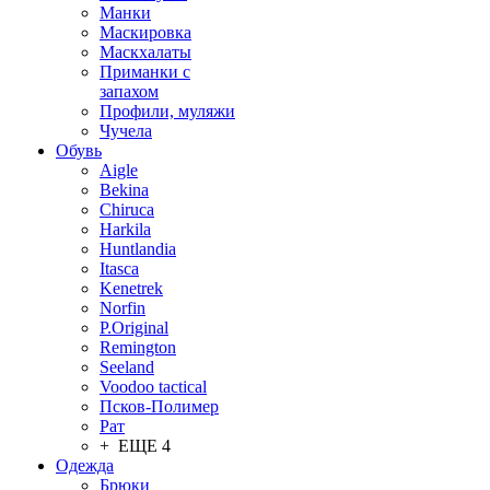
Манки
Маскировка
Маскхалаты
Приманки с
запахом
Профили, муляжи
Чучела
Обувь
Aigle
Bekina
Chiruсa
Harkila
Huntlandia
Itasca
Kenetrek
Norfin
P.Original
Remington
Seeland
Voodoo tactical
Псков-Полимер
Рат
+ ЕЩЕ 4
Одежда
Брюки