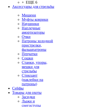
+ ЕЩЕ 6
Аксессуары для стрельбы
Мишени
Муфты коврики
Наушники
Наплечные
амортизаторы
Очки
Патроны холодной
пристрелки,
фальшпатроны
Перчатки
Сошки
Станки, упоры,
мешки для
стрельбы
Стикхант
(наклейки на
патроны)
Сейфы
Товары для охоты
Засидки
Лыжи и
снегоступы