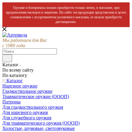
Оружие и боеприпасы можно приобрести только лично, в магазине, при
предъявлении паспорта и лицензии. На сайте эта продукция представлена в целях
ознакомления с ассортиментом розничного магазина, ее нельзя приобрести
дистанционно.
Мы работаем для Вас
с 1989 года
Каталог
По всему сайту
По каталогу
Каталог
Нарезное оружие
Гладкоствольное оружие
Травматическое оружие (ОООП)
Патроны
Для гладкоствольного оружия
Для нарезного оружия
Для служебного оружия
Для травматического оружия (ОООП)
Холостые, шумовые, светозвуковые