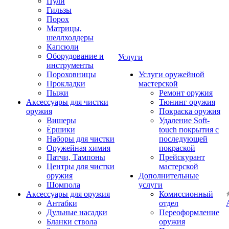
Пули
Гильзы
Порох
Матрицы,
шеллхолдеры
Капсюли
Оборудование и
Услуги
инструменты
Пороховницы
Услуги оружейной
Прокладки
мастерской
Пыжи
Ремонт оружия
Аксессуары для чистки
Тюнинг оружия
оружия
Покраска оружия
Вишеры
Удаление Soft-
Ёршики
touch покрытия с
Наборы для чистки
последующей
Оружейная химия
покраской
Патчи, Тампоны
Прейскурант
Центры для чистки
мастерской
оружия
Дополнительные
Шомпола
услуги
Аксессуары для оружия
Комиссионный
Антабки
отдел
Дульные насадки
Переоформление
Бланки ствола
оружия