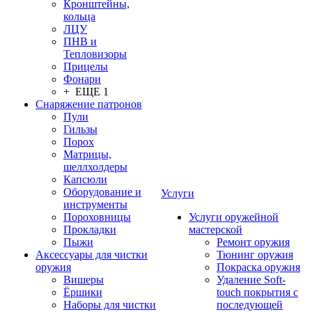
Кронштейны,
кольца
ЛЦУ
ПНВ и
Тепловизоры
Прицелы
Фонари
+ ЕЩЕ 1
Снаряжение патронов
Пули
Гильзы
Порох
Матрицы,
шеллхолдеры
Капсюли
Оборудование и
Услуги
инструменты
Пороховницы
Услуги оружейной
Прокладки
мастерской
Пыжи
Ремонт оружия
Аксессуары для чистки
Тюнинг оружия
оружия
Покраска оружия
Вишеры
Удаление Soft-
Ёршики
touch покрытия с
Наборы для чистки
последующей