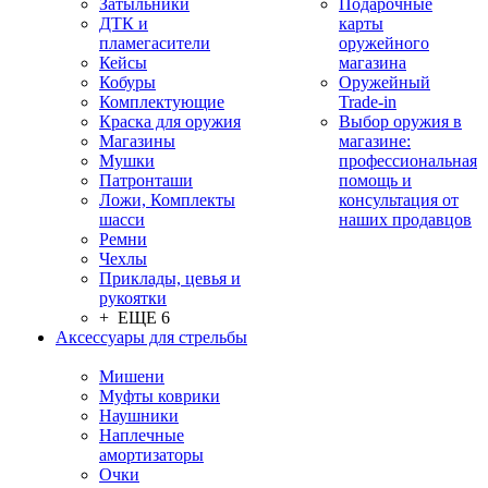
Затыльники
Подарочные
ДТК и
карты
пламегасители
оружейного
Кейсы
магазина
Кобуры
Оружейный
Комплектующие
Trade-in
Краска для оружия
Выбор оружия в
Магазины
магазине:
Мушки
профессиональная
Патронташи
помощь и
Ложи, Комплекты
консультация от
шасси
наших продавцов
Ремни
Чехлы
Приклады, цевья и
рукоятки
+ ЕЩЕ 6
Аксессуары для стрельбы
Мишени
Муфты коврики
Наушники
Наплечные
амортизаторы
Очки