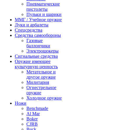
Пневматические
пистолеты
Пульки и шарики
ММГ / Учебное оружие
Луки и арбалеты
Спецсредства
Средства самообороны
Газовые
баллончики
Электрошокеры
Сигнальные средства
Оружие имеющее
культурную ценность
Метательное и
другое оружие
Милитария
Огнестрельное
оружие
Холодное оружие
Ножи
Benchmade
Al Mar
Boker
CJRB
Buck