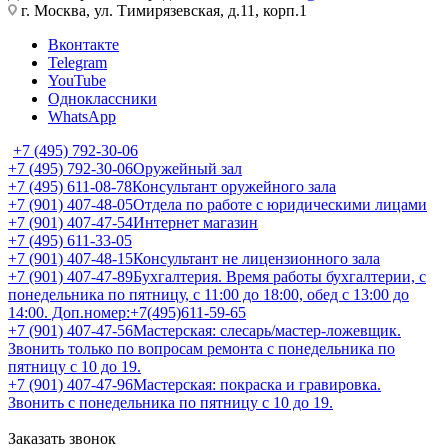
г. Москва, ул. Тимирязевская, д.11, корп.1
Вконтакте
Telegram
YouTube
Одноклассники
WhatsApp
+7 (495) 792-30-06
+7 (495) 792-30-06
Оружейный зал
+7 (495) 611-08-78
Консультант оружейного зала
+7 (901) 407-48-05
Отдела по работе с юридическими лицами
+7 (901) 407-47-54
Интернет магазин
+7 (495) 611-33-05
+7 (901) 407-48-15
Консультант не лицензионного зала
+7 (901) 407-47-89
Бухгалтерия. Время работы бухгалтерии, с
понедельника по пятницу, с 11:00 до 18:00, обед с 13:00 до
14:00. Доп.номер:+7(495)611-59-65
+7 (901) 407-47-56
Мастерская: слесарь/мастер-ложевщик.
Звонить только по вопросам ремонта с понедельника по
пятницу с 10 до 19.
+7 (901) 407-47-96
Мастерская: покраска и гравировка.
Звонить с понедельника по пятницу с 10 до 19.
Заказать звонок