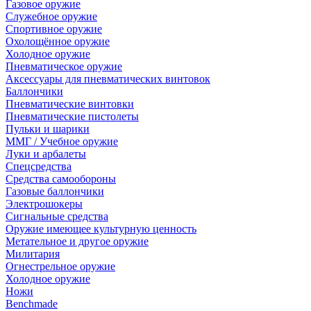
Газовое оружие
Служебное оружие
Спортивное оружие
Охолощённое оружие
Холодное оружие
Пневматическое оружие
Аксессуары для пневматических винтовок
Баллончики
Пневматические винтовки
Пневматические пистолеты
Пульки и шарики
ММГ / Учебное оружие
Луки и арбалеты
Спецсредства
Средства самообороны
Газовые баллончики
Электрошокеры
Сигнальные средства
Оружие имеющее культурную ценность
Метательное и другое оружие
Милитария
Огнестрельное оружие
Холодное оружие
Ножи
Benchmade