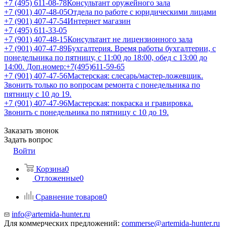
+7 (495) 611-08-78
Консультант оружейного зала
+7 (901) 407-48-05
Отдела по работе с юридическими лицами
+7 (901) 407-47-54
Интернет магазин
+7 (495) 611-33-05
+7 (901) 407-48-15
Консультант не лицензионного зала
+7 (901) 407-47-89
Бухгалтерия. Время работы бухгалтерии, с
понедельника по пятницу, с 11:00 до 18:00, обед с 13:00 до
14:00. Доп.номер:+7(495)611-59-65
+7 (901) 407-47-56
Мастерская: слесарь/мастер-ложевщик.
Звонить только по вопросам ремонта с понедельника по
пятницу с 10 до 19.
+7 (901) 407-47-96
Мастерская: покраска и гравировка.
Звонить с понедельника по пятницу с 10 до 19.
Заказать звонок
Задать вопрос
Войти
Корзина
0
Отложенные
0
Сравнение товаров
0
info@artemida-hunter.ru
Для коммерческих предложений:
commerse@artemida-hunter.ru