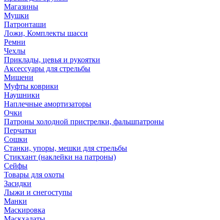
Магазины
Мушки
Патронташи
Ложи, Комплекты шасси
Ремни
Чехлы
Приклады, цевья и рукоятки
Аксессуары для стрельбы
Мишени
Муфты коврики
Наушники
Наплечные амортизаторы
Очки
Патроны холодной пристрелки, фальшпатроны
Перчатки
Сошки
Станки, упоры, мешки для стрельбы
Стикхант (наклейки на патроны)
Сейфы
Товары для охоты
Засидки
Лыжи и снегоступы
Манки
Маскировка
Маскхалаты