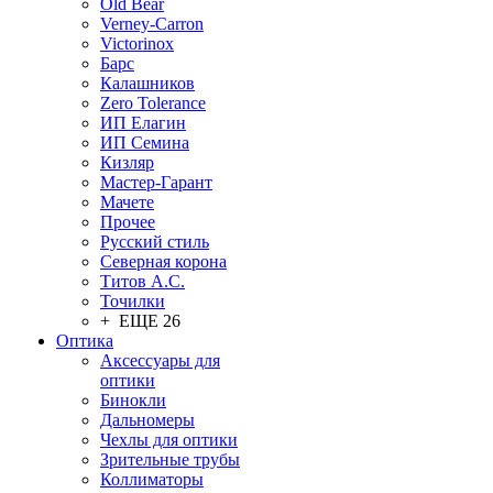
Old Bear
Verney-Carron
Victorinox
Барс
Калашников
Zero Tolerance
ИП Елагин
ИП Семина
Кизляр
Мастер-Гарант
Мачете
Прочее
Русский стиль
Северная корона
Титов А.С.
Точилки
+ ЕЩЕ 26
Оптика
Аксессуары для
оптики
Бинокли
Дальномеры
Чехлы для оптики
Зрительные трубы
Коллиматоры