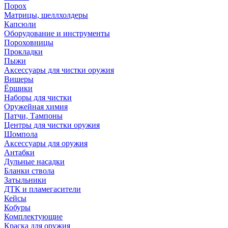
Порох
Матрицы, шеллхолдеры
Капсюли
Оборудование и инструменты
Пороховницы
Прокладки
Пыжи
Аксессуары для чистки оружия
Вишеры
Ёршики
Наборы для чистки
Оружейная химия
Патчи, Тампоны
Центры для чистки оружия
Шомпола
Аксессуары для оружия
Антабки
Дульные насадки
Бланки ствола
Затыльники
ДТК и пламегасители
Кейсы
Кобуры
Комплектующие
Краска для оружия