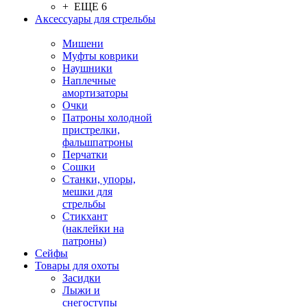
+ ЕЩЕ 6
Аксессуары для стрельбы
Мишени
Муфты коврики
Наушники
Наплечные
амортизаторы
Очки
Патроны холодной
пристрелки,
фальшпатроны
Перчатки
Сошки
Станки, упоры,
мешки для
стрельбы
Стикхант
(наклейки на
патроны)
Сейфы
Товары для охоты
Засидки
Лыжи и
снегоступы