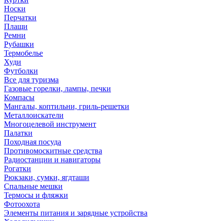
Носки
Перчатки
Плащи
Ремни
Рубашки
Термобелье
Худи
Футболки
Все для туризма
Газовые горелки, лампы, печки
Компасы
Мангалы, коптильни, гриль-решетки
Металлоискатели
Многоцелевой инструмент
Палатки
Походная посуда
Противомоскитные средства
Радиостанции и навигаторы
Рогатки
Рюкзаки, сумки, ягдташи
Спальные мешки
Термосы и фляжки
Фотоохота
Элементы питания и зарядные устройства