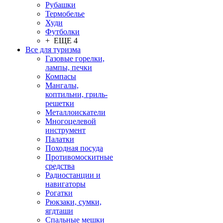
Рубашки
Термобелье
Худи
Футболки
+ ЕЩЕ 4
Все для туризма
Газовые горелки,
лампы, печки
Компасы
Мангалы,
коптильни, гриль-
решетки
Металлоискатели
Многоцелевой
инструмент
Палатки
Походная посуда
Противомоскитные
средства
Радиостанции и
навигаторы
Рогатки
Рюкзаки, сумки,
ягдташи
Спальные мешки