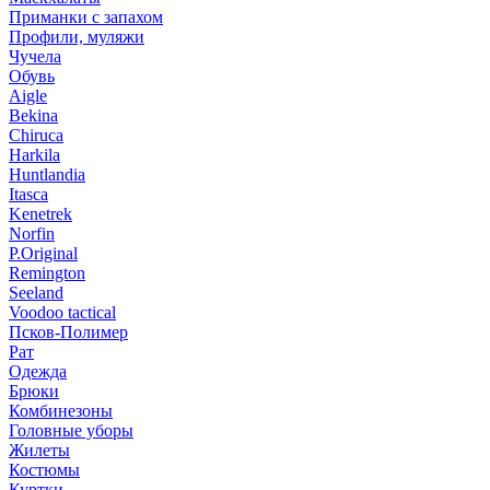
Приманки с запахом
Профили, муляжи
Чучела
Обувь
Aigle
Bekina
Chiruсa
Harkila
Huntlandia
Itasca
Kenetrek
Norfin
P.Original
Remington
Seeland
Voodoo tactical
Псков-Полимер
Рат
Одежда
Брюки
Комбинезоны
Головные уборы
Жилеты
Костюмы
Куртки