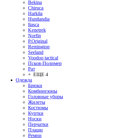
Bekina
Chiruсa
Harkila
Huntlandia
Itasca
Kenetrek
Norfin
P.Original
Remington
Seeland
Voodoo tactical
Псков-Полимер
Рат
+ ЕЩЕ 4
Одежда
Брюки
Комбинезоны
Головные уборы
Жилеты
Костюмы
Куртки
Носки
Перчатки
Плащи
Ремни