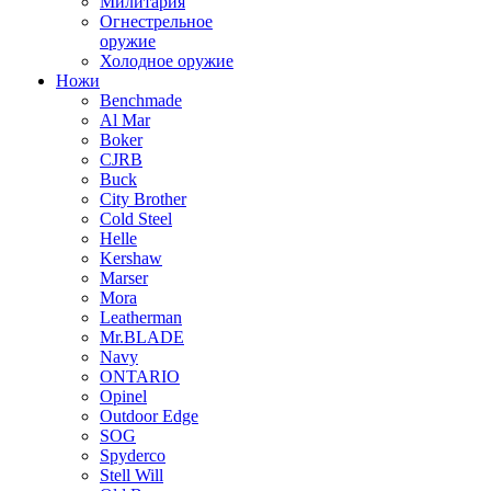
Милитария
Огнестрельное
оружие
Холодное оружие
Ножи
Benchmade
Al Mar
Boker
CJRB
Buck
City Brother
Cold Steel
Helle
Kershaw
Marser
Mora
Leatherman
Mr.BLADE
Navy
ONTARIO
Opinel
Outdoor Edge
SOG
Spyderco
Stell Will