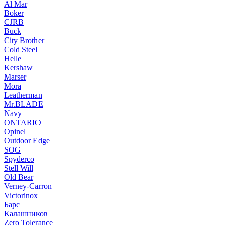
Al Mar
Boker
CJRB
Buck
City Brother
Cold Steel
Helle
Kershaw
Marser
Mora
Leatherman
Mr.BLADE
Navy
ONTARIO
Opinel
Outdoor Edge
SOG
Spyderco
Stell Will
Old Bear
Verney-Carron
Victorinox
Барс
Калашников
Zero Tolerance