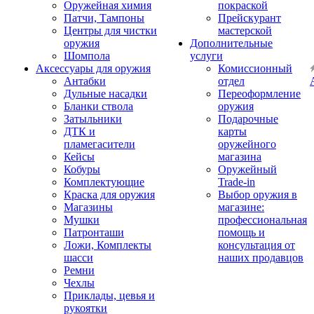
Оружейная химия
покраской
Патчи, Тампоны
Прейскурант
Центры для чистки
мастерской
оружия
Дополнительные
Шомпола
услуги
Аксессуары для оружия
Комиссионный
Антабки
отдел
Дульные насадки
Переоформление
Бланки ствола
оружия
Затыльники
Подарочные
ДТК и
карты
пламегасители
оружейного
Кейсы
магазина
Кобуры
Оружейный
Комплектующие
Trade-in
Краска для оружия
Выбор оружия в
Магазины
магазине:
Мушки
профессиональная
Патронташи
помощь и
Ложи, Комплекты
консультация от
шасси
наших продавцов
Ремни
Чехлы
Приклады, цевья и
рукоятки