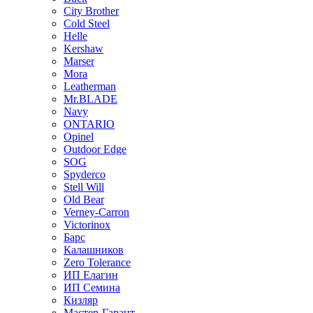
City Brother
Cold Steel
Helle
Kershaw
Marser
Mora
Leatherman
Mr.BLADE
Navy
ONTARIO
Opinel
Outdoor Edge
SOG
Spyderco
Stell Will
Old Bear
Verney-Carron
Victorinox
Барс
Калашников
Zero Tolerance
ИП Елагин
ИП Семина
Кизляр
Мастер-Гарант