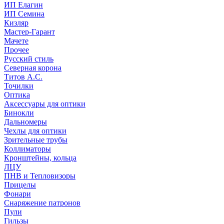
ИП Елагин
ИП Семина
Кизляр
Мастер-Гарант
Мачете
Прочее
Русский стиль
Северная корона
Титов А.С.
Точилки
Оптика
Аксессуары для оптики
Бинокли
Дальномеры
Чехлы для оптики
Зрительные трубы
Коллиматоры
Кронштейны, кольца
ЛЦУ
ПНВ и Тепловизоры
Прицелы
Фонари
Снаряжение патронов
Пули
Гильзы