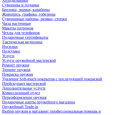
Холодильники
Сувениры и подарки
Брелоки, значки, карабины
Живопись, графика, гобелены
Сувенирные наборы, рюмки, стопки
Часы настенные
Макеты патронов
Чехлы для телефонов
Подарочные сертификаты
Тактическая медицина
Носилки
Подсумки
Услуги
Услуги оружейной мастерской
Ремонт оружия
Тюнинг оружия
Покраска оружия
Удаление Soft-touch покрытия с последующей покраской
Прейскурант мастерской
Дополнительные услуги
Комиссионный отдел
Переоформление оружия
Подарочные карты оружейного магазина
Оружейный Trade-in
Выбор оружия в магазине: профессиональная помощь и