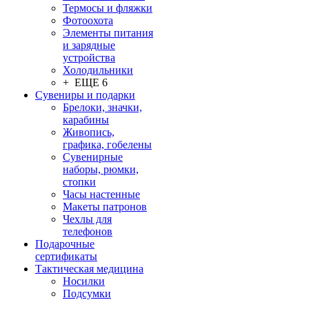
Термосы и фляжки
Фотоохота
Элементы питания
и зарядные
устройства
Холодильники
+ ЕЩЕ 6
Сувениры и подарки
Брелоки, значки,
карабины
Живопись,
графика, гобелены
Сувенирные
наборы, рюмки,
стопки
Часы настенные
Макеты патронов
Чехлы для
телефонов
Подарочные
сертификаты
Тактическая медицина
Носилки
Подсумки