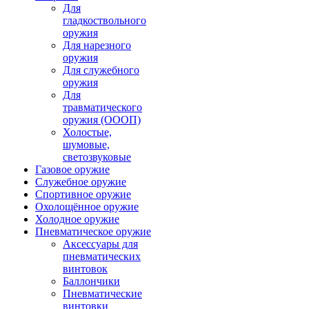
Для
гладкоствольного
оружия
Для нарезного
оружия
Для служебного
оружия
Для
травматического
оружия (ОООП)
Холостые,
шумовые,
светозвуковые
Газовое оружие
Служебное оружие
Спортивное оружие
Охолощённое оружие
Холодное оружие
Пневматическое оружие
Аксессуары для
пневматических
винтовок
Баллончики
Пневматические
винтовки