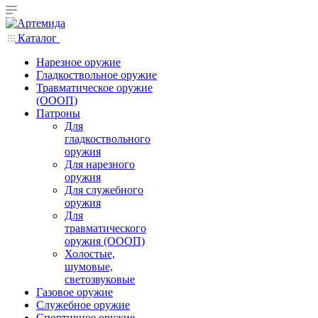
Каталог
Нарезное оружие
Гладкоствольное оружие
Травматическое оружие
(ОООП)
Патроны
Для
гладкоствольного
оружия
Для нарезного
оружия
Для служебного
оружия
Для
травматического
оружия (ОООП)
Холостые,
шумовые,
светозвуковые
Газовое оружие
Служебное оружие
Спортивное оружие