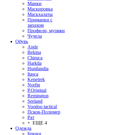
Манки
Маскировка
Маскхалаты
Приманки с
запахом
Профили, муляжи
Чучела
Обувь
Aigle
Bekina
Chiruсa
Harkila
Huntlandia
Itasca
Kenetrek
Norfin
P.Original
Remington
Seeland
Voodoo tactical
Псков-Полимер
Рат
+ ЕЩЕ 4
Одежда
Брюки