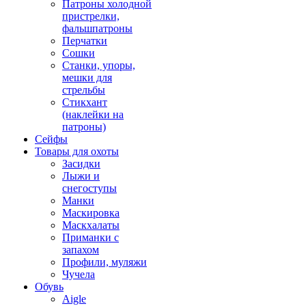
Патроны холодной
пристрелки,
фальшпатроны
Перчатки
Сошки
Станки, упоры,
мешки для
стрельбы
Стикхант
(наклейки на
патроны)
Сейфы
Товары для охоты
Засидки
Лыжи и
снегоступы
Манки
Маскировка
Маскхалаты
Приманки с
запахом
Профили, муляжи
Чучела
Обувь
Aigle