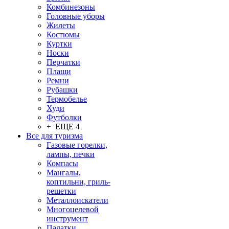
Комбинезоны
Головные уборы
Жилеты
Костюмы
Куртки
Носки
Перчатки
Плащи
Ремни
Рубашки
Термобелье
Худи
Футболки
+ ЕЩЕ 4
Все для туризма
Газовые горелки,
лампы, печки
Компасы
Мангалы,
коптильни, гриль-
решетки
Металлоискатели
Многоцелевой
инструмент
Палатки