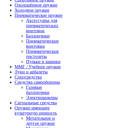
Охолощённое оружие
Холодное оружие
Пневматическое оружие
Аксессуары для
пневматических
винтовок
Баллончики
Пневматические
винтовки
Пневматические
пистолеты
Пульки и шарики
ММГ / Учебное оружие
Луки и арбалеты
Спецсредства
Средства самообороны
Газовые
баллончики
Электрошокеры
Сигнальные средства
Оружие имеющее
культурную ценность
Метательное и
другое оружие