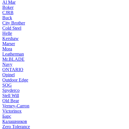
Al Mar
Boker
CJRB
Buck
City Brother
Cold Steel
Helle
Kershaw
Marser
Mora
Leatherman
Mr.BLADE
Navy
ONTARIO
Opinel
Outdoor Edge
SOG
Spyderco
Stell Will
Old Bear
Verney-Carron
Victorinox
Барс
Калашников
Zero Tolerance