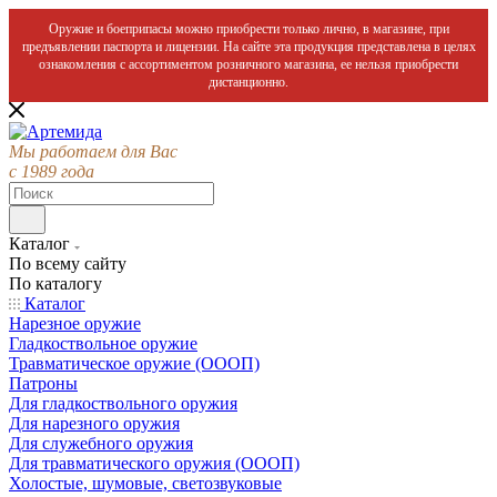
Оружие и боеприпасы можно приобрести только лично, в магазине, при
предъявлении паспорта и лицензии. На сайте эта продукция представлена в целях
ознакомления с ассортиментом розничного магазина, ее нельзя приобрести
дистанционно.
Мы работаем для Вас
с 1989 года
Каталог
По всему сайту
По каталогу
Каталог
Нарезное оружие
Гладкоствольное оружие
Травматическое оружие (ОООП)
Патроны
Для гладкоствольного оружия
Для нарезного оружия
Для служебного оружия
Для травматического оружия (ОООП)
Холостые, шумовые, светозвуковые