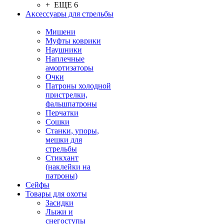
+ ЕЩЕ 6
Аксессуары для стрельбы
Мишени
Муфты коврики
Наушники
Наплечные
амортизаторы
Очки
Патроны холодной
пристрелки,
фальшпатроны
Перчатки
Сошки
Станки, упоры,
мешки для
стрельбы
Стикхант
(наклейки на
патроны)
Сейфы
Товары для охоты
Засидки
Лыжи и
снегоступы