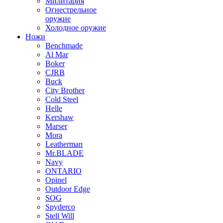
Милитария
Огнестрельное
оружие
Холодное оружие
Ножи
Benchmade
Al Mar
Boker
CJRB
Buck
City Brother
Cold Steel
Helle
Kershaw
Marser
Mora
Leatherman
Mr.BLADE
Navy
ONTARIO
Opinel
Outdoor Edge
SOG
Spyderco
Stell Will