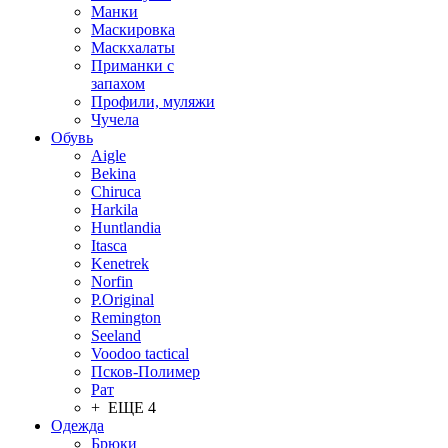
Манки
Маскировка
Маскхалаты
Приманки с
запахом
Профили, муляжи
Чучела
Обувь
Aigle
Bekina
Chiruсa
Harkila
Huntlandia
Itasca
Kenetrek
Norfin
P.Original
Remington
Seeland
Voodoo tactical
Псков-Полимер
Рат
+ ЕЩЕ 4
Одежда
Брюки