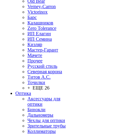
Old Bear
Verney-Carron
Victorinox
Барс
Калашников
Zero Tolerance
ИП Елагин
ИП Семина
Кизляр
Мастер-Гарант
Мачете
Прочее
Русский стиль
Северная корона
Титов А.С.
Точилки
+ ЕЩЕ 26
Оптика
Аксессуары для
оптики
Бинокли
Дальномеры
Чехлы для оптики
Зрительные трубы
Коллиматоры