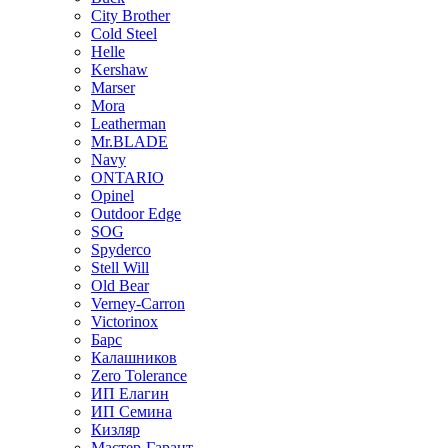
City Brother
Cold Steel
Helle
Kershaw
Marser
Mora
Leatherman
Mr.BLADE
Navy
ONTARIO
Opinel
Outdoor Edge
SOG
Spyderco
Stell Will
Old Bear
Verney-Carron
Victorinox
Барс
Калашников
Zero Tolerance
ИП Елагин
ИП Семина
Кизляр
Мастер-Гарант