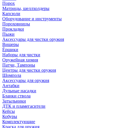
Порох
Матрицы, шеллхолдеры
Капсюли
Оборудование и инструменты
Пороховницы
Прокладки
Пыжи
Аксессуары для чистки оружия
Вишеры
Ёршики
Наборы для чистки
Оружейная химия
Патчи, Тампоны
Центры для чистки оружия
Шомпола
Аксессуары для оружия
Антабки
Дульные насадки
Бланки ствола
Затыльники
ДТК и пламегасители
Кейсы
Кобуры
Комплектующие
Краска для оружия