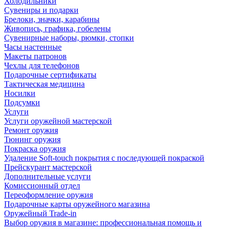
Холодильники
Сувениры и подарки
Брелоки, значки, карабины
Живопись, графика, гобелены
Сувенирные наборы, рюмки, стопки
Часы настенные
Макеты патронов
Чехлы для телефонов
Подарочные сертификаты
Тактическая медицина
Носилки
Подсумки
Услуги
Услуги оружейной мастерской
Ремонт оружия
Тюнинг оружия
Покраска оружия
Удаление Soft-touch покрытия с последующей покраской
Прейскурант мастерской
Дополнительные услуги
Комиссионный отдел
Переоформление оружия
Подарочные карты оружейного магазина
Оружейный Trade-in
Выбор оружия в магазине: профессиональная помощь и