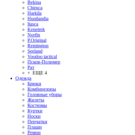
Bekina
Chiruсa
Harkila
Huntlandia
Itasca
Kenetrek
Norfin
P.Original
Remington
Seeland
Voodoo tactical
Псков-Полимер
Рат
+ ЕЩЕ 4
Одежда
Брюки
Комбинезоны
Головные уборы
Жилеты
Костюмы
Куртки
Носки
Перчатки
Плащи
Ремни