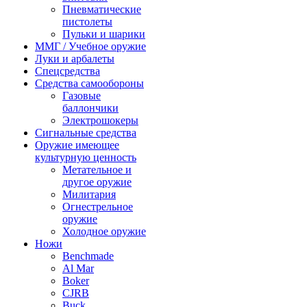
Пневматические
пистолеты
Пульки и шарики
ММГ / Учебное оружие
Луки и арбалеты
Спецсредства
Средства самообороны
Газовые
баллончики
Электрошокеры
Сигнальные средства
Оружие имеющее
культурную ценность
Метательное и
другое оружие
Милитария
Огнестрельное
оружие
Холодное оружие
Ножи
Benchmade
Al Mar
Boker
CJRB
Buck