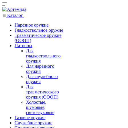
Каталог
Нарезное оружие
Гладкоствольное оружие
Травматическое оружие
(ОООП)
Патроны
Для
гладкоствольного
оружия
Для нарезного
оружия
Для служебного
оружия
Для
травматического
оружия (ОООП)
Холостые,
шумовые,
светозвуковые
Газовое оружие
Служебное оружие
Спортивное оружие