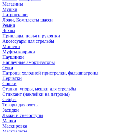
Магазины
Мушки
Патронташи
Ложи, Комплекты шасси
Ремни
Чехлы
Приклады, цевья и рукоятки
Аксессуары для стрельбы
Мишени
Муфты коврики
Наушники
Наплечные амортизаторы
Очки
Патроны холодной пристрелки, фальшпатроны
Перчатки
Сошки
Станки, упоры, мешки для стрельбы
Стикхант (наклейки на патроны)
Сейфы
Товары для охоты
Засидки
Лыжи и снегоступы
Манки
Маскировка
Маскхалаты