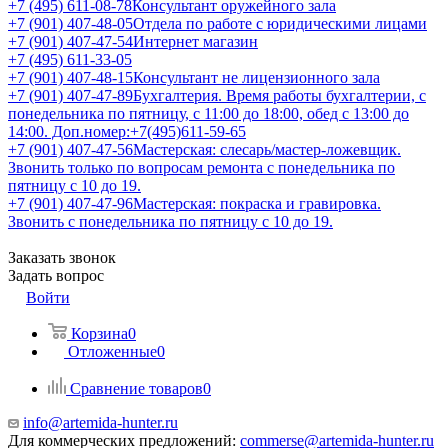
+7 (495) 611-08-78
Консультант оружейного зала
+7 (901) 407-48-05
Отдела по работе с юридическими лицами
+7 (901) 407-47-54
Интернет магазин
+7 (495) 611-33-05
+7 (901) 407-48-15
Консультант не лицензионного зала
+7 (901) 407-47-89
Бухгалтерия. Время работы бухгалтерии, с
понедельника по пятницу, с 11:00 до 18:00, обед с 13:00 до
14:00. Доп.номер:+7(495)611-59-65
+7 (901) 407-47-56
Мастерская: слесарь/мастер-ложевщик.
Звонить только по вопросам ремонта с понедельника по
пятницу с 10 до 19.
+7 (901) 407-47-96
Мастерская: покраска и гравировка.
Звонить с понедельника по пятницу с 10 до 19.
Заказать звонок
Задать вопрос
Войти
Корзина
0
Отложенные
0
Сравнение товаров
0
info@artemida-hunter.ru
Для коммерческих предложений:
commerse@artemida-hunter.ru