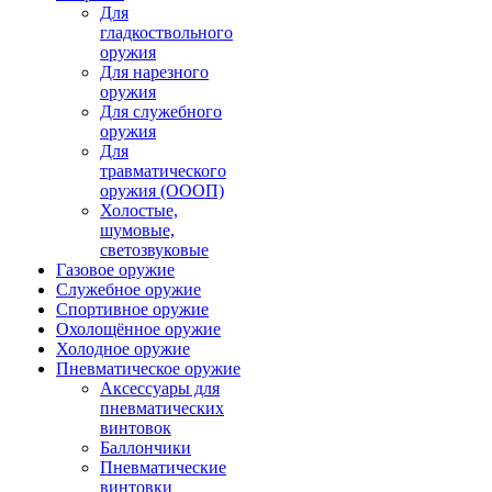
Для
гладкоствольного
оружия
Для нарезного
оружия
Для служебного
оружия
Для
травматического
оружия (ОООП)
Холостые,
шумовые,
светозвуковые
Газовое оружие
Служебное оружие
Спортивное оружие
Охолощённое оружие
Холодное оружие
Пневматическое оружие
Аксессуары для
пневматических
винтовок
Баллончики
Пневматические
винтовки