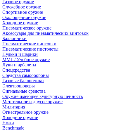
Газовое оружие
Служебное оружие
Спортивное оружие
Охолощённое оружие
Холодное оружие
Пневматическое оружие
Аксессуары для пневматических винтовок
Баллончики
Пневматические винтовки
Пневматические пистолеты
Пульки и шарики
ММГ / Учебное оружие
Луки и арбалеты
Спецсредства
Средства самообороны
Газовые баллончики
Электрошокеры
Сигнальные средства
Оружие имеющее культурную ценность
Метательное и другое оружие
Милитария
Огнестрельное оружие
Холодное оружие
Ножи
Benchmade