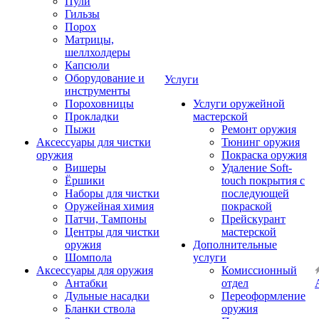
Пули
Гильзы
Порох
Матрицы,
шеллхолдеры
Капсюли
Оборудование и
Услуги
инструменты
Пороховницы
Услуги оружейной
Прокладки
мастерской
Пыжи
Ремонт оружия
Аксессуары для чистки
Тюнинг оружия
оружия
Покраска оружия
Вишеры
Удаление Soft-
Ёршики
touch покрытия с
Наборы для чистки
последующей
Оружейная химия
покраской
Патчи, Тампоны
Прейскурант
Центры для чистки
мастерской
оружия
Дополнительные
Шомпола
услуги
Аксессуары для оружия
Комиссионный
Антабки
отдел
Дульные насадки
Переоформление
Бланки ствола
оружия