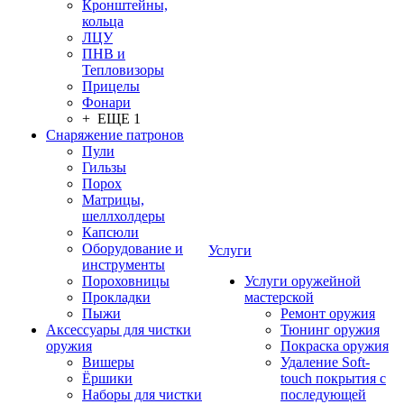
Кронштейны,
кольца
ЛЦУ
ПНВ и
Тепловизоры
Прицелы
Фонари
+ ЕЩЕ 1
Снаряжение патронов
Пули
Гильзы
Порох
Матрицы,
шеллхолдеры
Капсюли
Оборудование и
Услуги
инструменты
Пороховницы
Услуги оружейной
Прокладки
мастерской
Пыжи
Ремонт оружия
Аксессуары для чистки
Тюнинг оружия
оружия
Покраска оружия
Вишеры
Удаление Soft-
Ёршики
touch покрытия с
Наборы для чистки
последующей