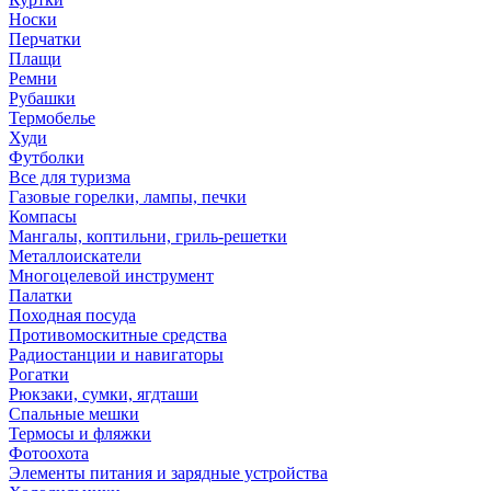
Носки
Перчатки
Плащи
Ремни
Рубашки
Термобелье
Худи
Футболки
Все для туризма
Газовые горелки, лампы, печки
Компасы
Мангалы, коптильни, гриль-решетки
Металлоискатели
Многоцелевой инструмент
Палатки
Походная посуда
Противомоскитные средства
Радиостанции и навигаторы
Рогатки
Рюкзаки, сумки, ягдташи
Спальные мешки
Термосы и фляжки
Фотоохота
Элементы питания и зарядные устройства