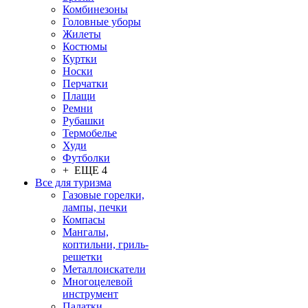
Комбинезоны
Головные уборы
Жилеты
Костюмы
Куртки
Носки
Перчатки
Плащи
Ремни
Рубашки
Термобелье
Худи
Футболки
+ ЕЩЕ 4
Все для туризма
Газовые горелки,
лампы, печки
Компасы
Мангалы,
коптильни, гриль-
решетки
Металлоискатели
Многоцелевой
инструмент
Палатки