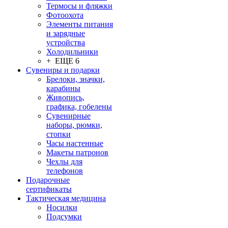
Термосы и фляжки
Фотоохота
Элементы питания
и зарядные
устройства
Холодильники
+ ЕЩЕ 6
Сувениры и подарки
Брелоки, значки,
карабины
Живопись,
графика, гобелены
Сувенирные
наборы, рюмки,
стопки
Часы настенные
Макеты патронов
Чехлы для
телефонов
Подарочные
сертификаты
Тактическая медицина
Носилки
Подсумки