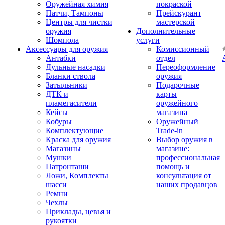
Оружейная химия
покраской
Патчи, Тампоны
Прейскурант
Центры для чистки
мастерской
оружия
Дополнительные
Шомпола
услуги
Аксессуары для оружия
Комиссионный
Антабки
отдел
Дульные насадки
Переоформление
Бланки ствола
оружия
Затыльники
Подарочные
ДТК и
карты
пламегасители
оружейного
Кейсы
магазина
Кобуры
Оружейный
Комплектующие
Trade-in
Краска для оружия
Выбор оружия в
Магазины
магазине:
Мушки
профессиональная
Патронташи
помощь и
Ложи, Комплекты
консультация от
шасси
наших продавцов
Ремни
Чехлы
Приклады, цевья и
рукоятки