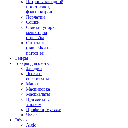
Патроны холодной
пристрелки,
фальшпатроны
Перчатки
Сошки
Станки, упоры,
мешки для
стрельбы
Стикхант
(наклейки на
патроны)
Сейфы
Товары для охоты
Засидки
Лыжи и
снегоступы
Манки
Маскировка
Маскхалаты
Приманки с
запахом
Профили, муляжи
Чучела
Обувь
Aigle