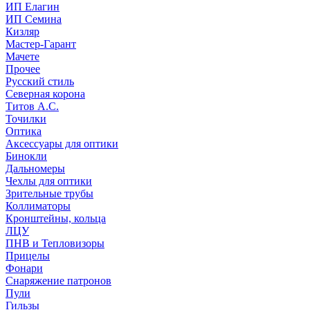
ИП Елагин
ИП Семина
Кизляр
Мастер-Гарант
Мачете
Прочее
Русский стиль
Северная корона
Титов А.С.
Точилки
Оптика
Аксессуары для оптики
Бинокли
Дальномеры
Чехлы для оптики
Зрительные трубы
Коллиматоры
Кронштейны, кольца
ЛЦУ
ПНВ и Тепловизоры
Прицелы
Фонари
Снаряжение патронов
Пули
Гильзы