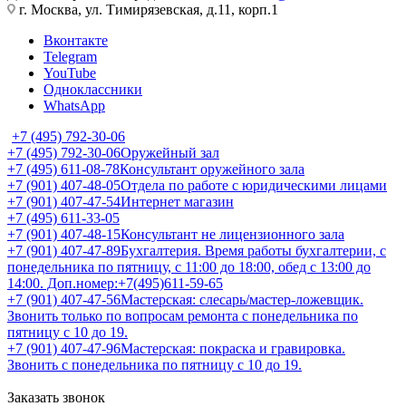
г. Москва, ул. Тимирязевская, д.11, корп.1
Вконтакте
Telegram
YouTube
Одноклассники
WhatsApp
+7 (495) 792-30-06
+7 (495) 792-30-06
Оружейный зал
+7 (495) 611-08-78
Консультант оружейного зала
+7 (901) 407-48-05
Отдела по работе с юридическими лицами
+7 (901) 407-47-54
Интернет магазин
+7 (495) 611-33-05
+7 (901) 407-48-15
Консультант не лицензионного зала
+7 (901) 407-47-89
Бухгалтерия. Время работы бухгалтерии, с
понедельника по пятницу, с 11:00 до 18:00, обед с 13:00 до
14:00. Доп.номер:+7(495)611-59-65
+7 (901) 407-47-56
Мастерская: слесарь/мастер-ложевщик.
Звонить только по вопросам ремонта с понедельника по
пятницу с 10 до 19.
+7 (901) 407-47-96
Мастерская: покраска и гравировка.
Звонить с понедельника по пятницу с 10 до 19.
Заказать звонок