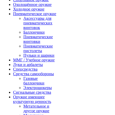
Охолощённое оружие
Холодное оружие
Пневматическое оружие
Аксессуары для
пневматических
винтовок
Баллончики
Пневматические
винтовки
Пневматические
пистолеты
Пульки и шарики
ММГ / Учебное оружие
Луки и арбалеты
Спецсредства
Средства самообороны
Газовые
баллончики
Электрошокеры
Сигнальные средства
Оружие имеющее
культурную ценность
Метательное и
другое оружие