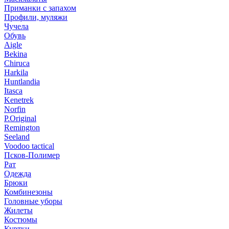
Приманки с запахом
Профили, муляжи
Чучела
Обувь
Aigle
Bekina
Chiruсa
Harkila
Huntlandia
Itasca
Kenetrek
Norfin
P.Original
Remington
Seeland
Voodoo tactical
Псков-Полимер
Рат
Одежда
Брюки
Комбинезоны
Головные уборы
Жилеты
Костюмы
Куртки