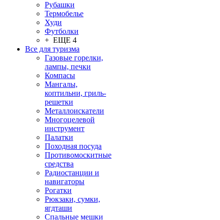
Рубашки
Термобелье
Худи
Футболки
+ ЕЩЕ 4
Все для туризма
Газовые горелки,
лампы, печки
Компасы
Мангалы,
коптильни, гриль-
решетки
Металлоискатели
Многоцелевой
инструмент
Палатки
Походная посуда
Противомоскитные
средства
Радиостанции и
навигаторы
Рогатки
Рюкзаки, сумки,
ягдташи
Спальные мешки