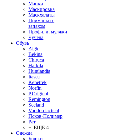
Манки
Маскировка
Маскхалаты
Приманки с
запахом
Профили, муляжи
Чучела
Обувь
Aigle
Bekina
Chiruсa
Harkila
Huntlandia
Itasca
Kenetrek
Norfin
P.Original
Remington
Seeland
Voodoo tactical
Псков-Полимер
Рат
+ ЕЩЕ 4
Одежда
Брюки