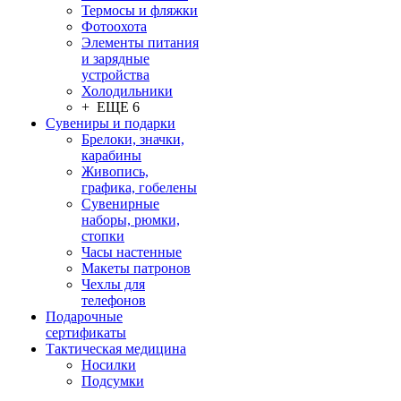
Термосы и фляжки
Фотоохота
Элементы питания
и зарядные
устройства
Холодильники
+ ЕЩЕ 6
Сувениры и подарки
Брелоки, значки,
карабины
Живопись,
графика, гобелены
Сувенирные
наборы, рюмки,
стопки
Часы настенные
Макеты патронов
Чехлы для
телефонов
Подарочные
сертификаты
Тактическая медицина
Носилки
Подсумки