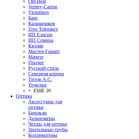
Old Bear
Verney-Carron
Victorinox
Барс
Калашников
Zero Tolerance
ИП Елагин
ИП Семина
Кизляр
Мастер-Гарант
Мачете
Прочее
Русский стиль
Северная корона
Титов А.С.
Точилки
+ ЕЩЕ 26
Оптика
Аксессуары для
оптики
Бинокли
Дальномеры
Чехлы для оптики
Зрительные трубы
Коллиматоры