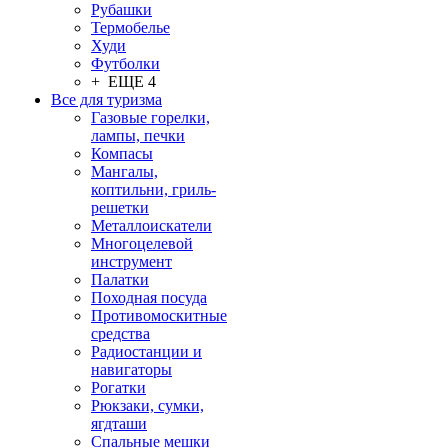
Рубашки
Термобелье
Худи
Футболки
+ ЕЩЕ 4
Все для туризма
Газовые горелки,
лампы, печки
Компасы
Мангалы,
коптильни, гриль-
решетки
Металлоискатели
Многоцелевой
инструмент
Палатки
Походная посуда
Противомоскитные
средства
Радиостанции и
навигаторы
Рогатки
Рюкзаки, сумки,
ягдташи
Спальные мешки