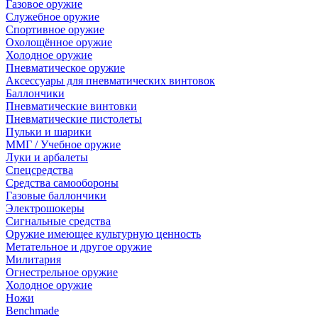
Газовое оружие
Служебное оружие
Спортивное оружие
Охолощённое оружие
Холодное оружие
Пневматическое оружие
Аксессуары для пневматических винтовок
Баллончики
Пневматические винтовки
Пневматические пистолеты
Пульки и шарики
ММГ / Учебное оружие
Луки и арбалеты
Спецсредства
Средства самообороны
Газовые баллончики
Электрошокеры
Сигнальные средства
Оружие имеющее культурную ценность
Метательное и другое оружие
Милитария
Огнестрельное оружие
Холодное оружие
Ножи
Benchmade