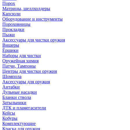
Порох
Матрицы, шеллхолдеры
Капсюли
Оборудование и инструменты
Пороховницы
Прокладки
Пыжи
Аксессуары для чистки оружия
Вишеры
Ёршики
Наборы для чистки
Оружейная химия
Патчи, Тампоны
Центры для чистки оружия
Шомпола
Аксессуары для оружия
Антабки
Дульные насадки
Бланки ствола
Затыльники
ДТК и пламегасители
Кейсы
Кобуры
Комплектующие
Краска для оружия