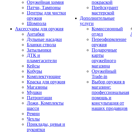
Оружейная химия
покраской
Патчи, Тампоны
Прейскурант
Центры для чистки
мастерской
оружия
Дополнительные
Шомпола
услуги
Аксессуары для оружия
Комиссионный
Антабки
отдел
Дульные насадки
Переоформление
Бланки ствола
оружия
Затыльники
Подарочные
ДТК и
карты
пламегасители
оружейного
Кейсы
магазина
Кобуры
Оружейный
Комплектующие
Trade-in
Краска для оружия
Выбор оружия в
Магазины
магазине:
Мушки
профессиональная
Патронташи
помощь и
Ложи, Комплекты
консультация от
шасси
наших продавцов
Ремни
Чехлы
Приклады, цевья и
рукоятки