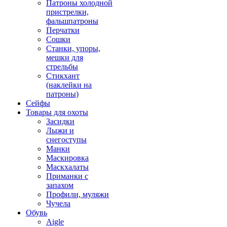
Патроны холодной
пристрелки,
фальшпатроны
Перчатки
Сошки
Станки, упоры,
мешки для
стрельбы
Стикхант
(наклейки на
патроны)
Сейфы
Товары для охоты
Засидки
Лыжи и
снегоступы
Манки
Маскировка
Маскхалаты
Приманки с
запахом
Профили, муляжи
Чучела
Обувь
Aigle