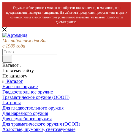
Оружие и боеприпасы можно приобрести только лично, в магазине, при
предъявлении паспорта и лицензии. На сайте эта продукция представлена в целях
ознакомления с ассортиментом розничного магазина, ее нельзя приобрести
дистанционно.
Мы работаем для Вас
с 1989 года
Каталог
По всему сайту
По каталогу
Каталог
Нарезное оружие
Гладкоствольное оружие
Травматическое оружие (ОООП)
Патроны
Для гладкоствольного оружия
Для нарезного оружия
Для служебного оружия
Для травматического оружия (ОООП)
Холостые, шумовые, светозвуковые