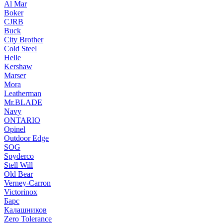
Al Mar
Boker
CJRB
Buck
City Brother
Cold Steel
Helle
Kershaw
Marser
Mora
Leatherman
Mr.BLADE
Navy
ONTARIO
Opinel
Outdoor Edge
SOG
Spyderco
Stell Will
Old Bear
Verney-Carron
Victorinox
Барс
Калашников
Zero Tolerance