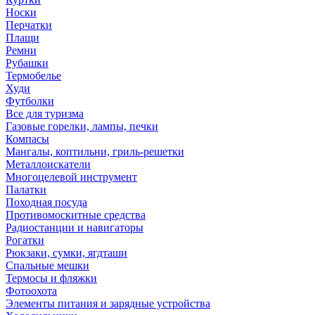
Носки
Перчатки
Плащи
Ремни
Рубашки
Термобелье
Худи
Футболки
Все для туризма
Газовые горелки, лампы, печки
Компасы
Мангалы, коптильни, гриль-решетки
Металлоискатели
Многоцелевой инструмент
Палатки
Походная посуда
Противомоскитные средства
Радиостанции и навигаторы
Рогатки
Рюкзаки, сумки, ягдташи
Спальные мешки
Термосы и фляжки
Фотоохота
Элементы питания и зарядные устройства