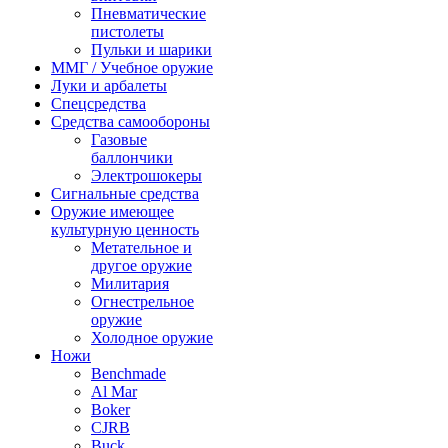
Пневматические
пистолеты
Пульки и шарики
ММГ / Учебное оружие
Луки и арбалеты
Спецсредства
Средства самообороны
Газовые
баллончики
Электрошокеры
Сигнальные средства
Оружие имеющее
культурную ценность
Метательное и
другое оружие
Милитария
Огнестрельное
оружие
Холодное оружие
Ножи
Benchmade
Al Mar
Boker
CJRB
Buck