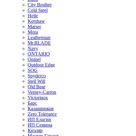
City Brother
Cold Steel
Helle
Kershaw
Marser
Mora
Leatherman
Mr.BLADE
Navy
ONTARIO
Opinel
Outdoor Edge
SOG
Spyderco
Stell Will
Old Bear
Verney-Carron
Victorinox
Барс
Калашников
Zero Tolerance
ИП Елагин
ИП Семина
Кизляр
Мастер-Гарант