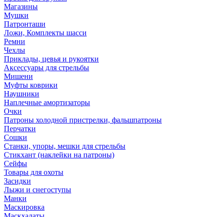
Магазины
Мушки
Патронташи
Ложи, Комплекты шасси
Ремни
Чехлы
Приклады, цевья и рукоятки
Аксессуары для стрельбы
Мишени
Муфты коврики
Наушники
Наплечные амортизаторы
Очки
Патроны холодной пристрелки, фальшпатроны
Перчатки
Сошки
Станки, упоры, мешки для стрельбы
Стикхант (наклейки на патроны)
Сейфы
Товары для охоты
Засидки
Лыжи и снегоступы
Манки
Маскировка
Маскхалаты