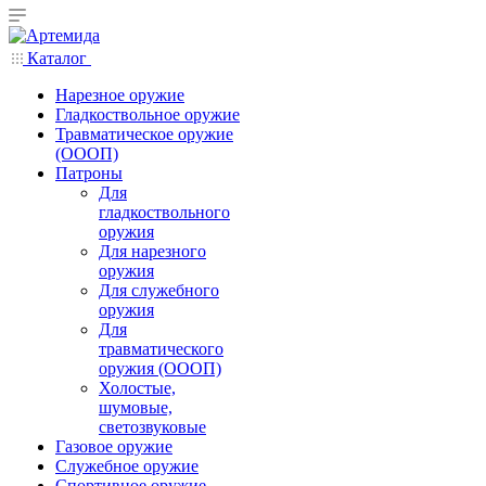
Каталог
Нарезное оружие
Гладкоствольное оружие
Травматическое оружие
(ОООП)
Патроны
Для
гладкоствольного
оружия
Для нарезного
оружия
Для служебного
оружия
Для
травматического
оружия (ОООП)
Холостые,
шумовые,
светозвуковые
Газовое оружие
Служебное оружие
Спортивное оружие