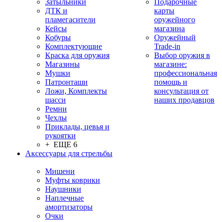
Затыльники
Подарочные
ДТК и
карты
пламегасители
оружейного
Кейсы
магазина
Кобуры
Оружейный
Комплектующие
Trade-in
Краска для оружия
Выбор оружия в
Магазины
магазине:
Мушки
профессиональная
Патронташи
помощь и
Ложи, Комплекты
консультация от
шасси
наших продавцов
Ремни
Чехлы
Приклады, цевья и
рукоятки
+ ЕЩЕ 6
Аксессуары для стрельбы
Мишени
Муфты коврики
Наушники
Наплечные
амортизаторы
Очки