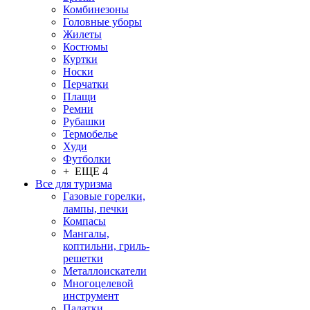
Комбинезоны
Головные уборы
Жилеты
Костюмы
Куртки
Носки
Перчатки
Плащи
Ремни
Рубашки
Термобелье
Худи
Футболки
+ ЕЩЕ 4
Все для туризма
Газовые горелки,
лампы, печки
Компасы
Мангалы,
коптильни, гриль-
решетки
Металлоискатели
Многоцелевой
инструмент
Палатки