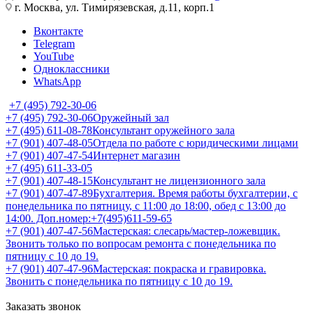
г. Москва, ул. Тимирязевская, д.11, корп.1
Вконтакте
Telegram
YouTube
Одноклассники
WhatsApp
+7 (495) 792-30-06
+7 (495) 792-30-06
Оружейный зал
+7 (495) 611-08-78
Консультант оружейного зала
+7 (901) 407-48-05
Отдела по работе с юридическими лицами
+7 (901) 407-47-54
Интернет магазин
+7 (495) 611-33-05
+7 (901) 407-48-15
Консультант не лицензионного зала
+7 (901) 407-47-89
Бухгалтерия. Время работы бухгалтерии, с
понедельника по пятницу, с 11:00 до 18:00, обед с 13:00 до
14:00. Доп.номер:+7(495)611-59-65
+7 (901) 407-47-56
Мастерская: слесарь/мастер-ложевщик.
Звонить только по вопросам ремонта с понедельника по
пятницу с 10 до 19.
+7 (901) 407-47-96
Мастерская: покраска и гравировка.
Звонить с понедельника по пятницу с 10 до 19.
Заказать звонок