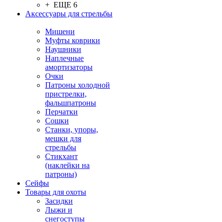
+ ЕЩЕ 6
Аксессуары для стрельбы
Мишени
Муфты коврики
Наушники
Наплечные
амортизаторы
Очки
Патроны холодной
пристрелки,
фальшпатроны
Перчатки
Сошки
Станки, упоры,
мешки для
стрельбы
Стикхант
(наклейки на
патроны)
Сейфы
Товары для охоты
Засидки
Лыжи и
снегоступы