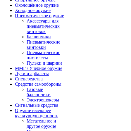
Охолощённое оружие
Холодное оружие
Пневматическое оружие
Аксессуары для
пневматических
винтовок
Баллончики
Пневматические
винтовки
Пневматические
пистолеты
Пульки и шарики
ММГ / Учебное оружие
Луки и арбалеты
Спецсредства
Средства самообороны
Газовые
баллончики
Электрошокеры
Сигнальные средства
Оружие имеющее
культурную ценность
Метательное и
другое оружие