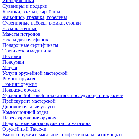
Холодильники
Сувениры и подарки
Брелоки, значки, карабины
Живопись, графика, гобелены
Сувенирные наборы, рюмки, стопки
Часы настенные
Макеты патронов
Чехлы для телефонов
Подарочные сертификаты
Тактическая медицина
Носилки
Подсумки
Услуги
Услуги оружейной мастерской
Ремонт оружия
Тюнинг оружия
Покраска оружия
Удаление Soft-touch покрытия с последующей покраской
Прейскурант мастерской
Дополнительные услуги
Комиссионный отдел
Переоформление оружия
Подарочные карты оружейного магазина
Оружейный Trade-in
Выбор оружия в магазине: профессиональная помощь и