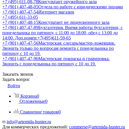
+7 (495) 611-08-78
Консультант оружейного зала
+7 (901) 407-48-05
Отдела по работе с юридическими лицами
+7 (901) 407-47-54
Интернет магазин
+7 (495) 611-33-05
+7 (901) 407-48-15
Консультант не лицензионного зала
+7 (901) 407-47-89
Бухгалтерия. Время работы бухгалтерии, с
понедельника по пятницу, с 11:00 до 18:00, обед с 13:00 до
14:00. Доп.номер:+7(495)611-59-65
+7 (901) 407-47-56
Мастерская: слесарь/мастер-ложевщик.
Звонить только по вопросам ремонта с понедельника по
пятницу с 10 до 19.
+7 (901) 407-47-96
Мастерская: покраска и гравировка.
Звонить с понедельника по пятницу с 10 до 19.
Заказать звонок
Задать вопрос
Войти
Корзина
0
Отложенные
0
Сравнение товаров
0
info@artemida-hunter.ru
Для коммерческих предложений:
commerse@artemida-hunter.ru