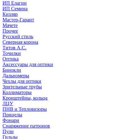
ИП Елагин
ИП Семина
Кизляр
Мастер-Гарант
Мачете
Прочее
Русский стиль
Северная корона
Титов А.С.
Точилки
Оптика
Аксессуары для оптики
Бинокли
Дальномеры
Чехлы для оптики
Зрительные трубы
Коллиматоры
Кронштейны, кольца
ЛЦУ
ПНВ и Тепловизоры
Прицелы
Фонари
Снаряжение патронов
Пули
Гильзы