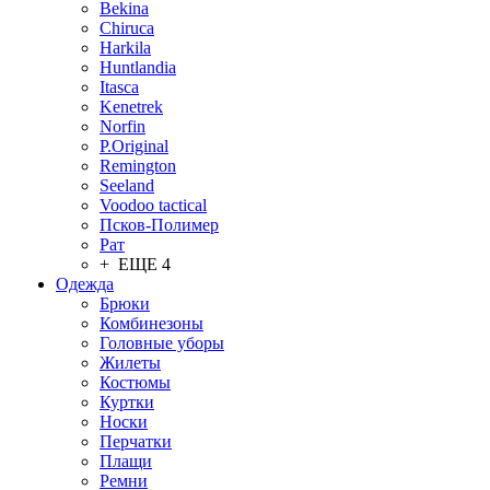
Bekina
Chiruсa
Harkila
Huntlandia
Itasca
Kenetrek
Norfin
P.Original
Remington
Seeland
Voodoo tactical
Псков-Полимер
Рат
+ ЕЩЕ 4
Одежда
Брюки
Комбинезоны
Головные уборы
Жилеты
Костюмы
Куртки
Носки
Перчатки
Плащи
Ремни