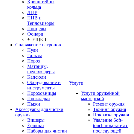
Кронштейны,
кольца
ЛЦУ
ПНВ и
Тепловизоры
Прицелы
Фонари
+ ЕЩЕ 1
Снаряжение патронов
Пули
Гильзы
Порох
Матрицы,
шеллхолдеры
Капсюли
Оборудование и
Услуги
инструменты
Пороховницы
Услуги оружейной
Прокладки
мастерской
Пыжи
Ремонт оружия
Аксессуары для чистки
Тюнинг оружия
оружия
Покраска оружия
Вишеры
Удаление Soft-
Ёршики
touch покрытия с
Наборы для чистки
последующей