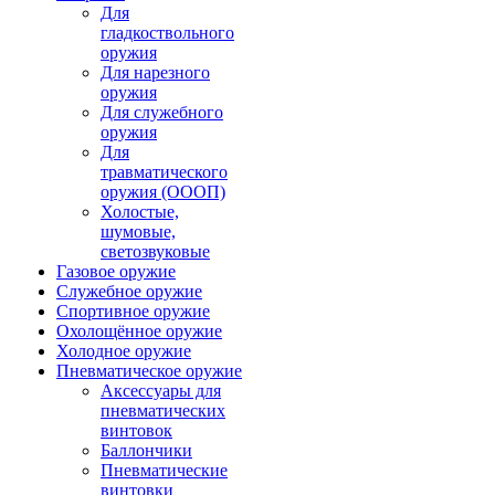
Для
гладкоствольного
оружия
Для нарезного
оружия
Для служебного
оружия
Для
травматического
оружия (ОООП)
Холостые,
шумовые,
светозвуковые
Газовое оружие
Служебное оружие
Спортивное оружие
Охолощённое оружие
Холодное оружие
Пневматическое оружие
Аксессуары для
пневматических
винтовок
Баллончики
Пневматические
винтовки