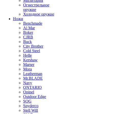
Милитария
Огнестрельное
оружие
Холодное оружие
Ножи
Benchmade
Al Mar
Boker
CJRB
Buck
City Brother
Cold Steel
Helle
Kershaw
Marser
Mora
Leatherman
Mr.BLADE
Navy
ONTARIO
Opinel
Outdoor Edge
SOG
Spyderco
Stell Will