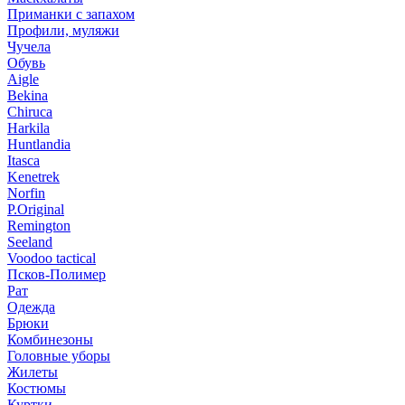
Приманки с запахом
Профили, муляжи
Чучела
Обувь
Aigle
Bekina
Chiruсa
Harkila
Huntlandia
Itasca
Kenetrek
Norfin
P.Original
Remington
Seeland
Voodoo tactical
Псков-Полимер
Рат
Одежда
Брюки
Комбинезоны
Головные уборы
Жилеты
Костюмы
Куртки