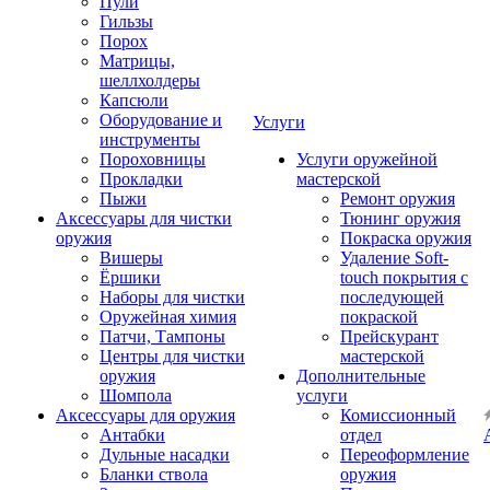
Пули
Гильзы
Порох
Матрицы,
шеллхолдеры
Капсюли
Оборудование и
Услуги
инструменты
Пороховницы
Услуги оружейной
Прокладки
мастерской
Пыжи
Ремонт оружия
Аксессуары для чистки
Тюнинг оружия
оружия
Покраска оружия
Вишеры
Удаление Soft-
Ёршики
touch покрытия с
Наборы для чистки
последующей
Оружейная химия
покраской
Патчи, Тампоны
Прейскурант
Центры для чистки
мастерской
оружия
Дополнительные
Шомпола
услуги
Аксессуары для оружия
Комиссионный
Антабки
отдел
Дульные насадки
Переоформление
Бланки ствола
оружия