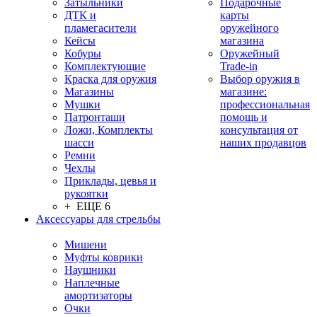
Затыльники
Подарочные
ДТК и
карты
пламегасители
оружейного
Кейсы
магазина
Кобуры
Оружейный
Комплектующие
Trade-in
Краска для оружия
Выбор оружия в
Магазины
магазине:
Мушки
профессиональная
Патронташи
помощь и
Ложи, Комплекты
консультация от
шасси
наших продавцов
Ремни
Чехлы
Приклады, цевья и
рукоятки
+ ЕЩЕ 6
Аксессуары для стрельбы
Мишени
Муфты коврики
Наушники
Наплечные
амортизаторы
Очки