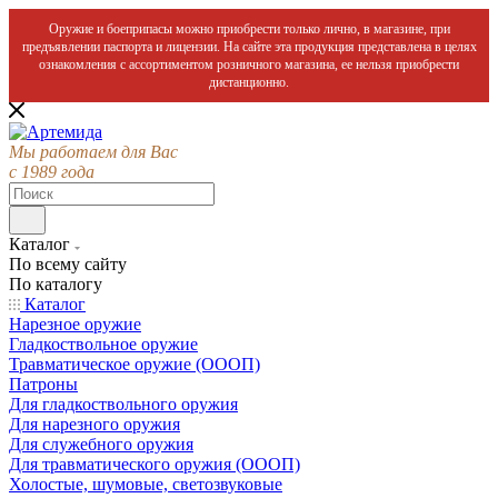
Оружие и боеприпасы можно приобрести только лично, в магазине, при
предъявлении паспорта и лицензии. На сайте эта продукция представлена в целях
ознакомления с ассортиментом розничного магазина, ее нельзя приобрести
дистанционно.
Мы работаем для Вас
с 1989 года
Каталог
По всему сайту
По каталогу
Каталог
Нарезное оружие
Гладкоствольное оружие
Травматическое оружие (ОООП)
Патроны
Для гладкоствольного оружия
Для нарезного оружия
Для служебного оружия
Для травматического оружия (ОООП)
Холостые, шумовые, светозвуковые