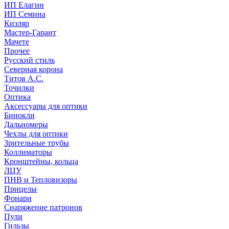
ИП Елагин
ИП Семина
Кизляр
Мастер-Гарант
Мачете
Прочее
Русский стиль
Северная корона
Титов А.С.
Точилки
Оптика
Аксессуары для оптики
Бинокли
Дальномеры
Чехлы для оптики
Зрительные трубы
Коллиматоры
Кронштейны, кольца
ЛЦУ
ПНВ и Тепловизоры
Прицелы
Фонари
Снаряжение патронов
Пули
Гильзы