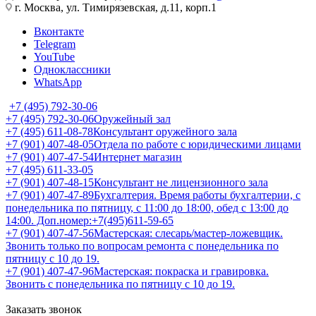
г. Москва, ул. Тимирязевская, д.11, корп.1
Вконтакте
Telegram
YouTube
Одноклассники
WhatsApp
+7 (495) 792-30-06
+7 (495) 792-30-06
Оружейный зал
+7 (495) 611-08-78
Консультант оружейного зала
+7 (901) 407-48-05
Отдела по работе с юридическими лицами
+7 (901) 407-47-54
Интернет магазин
+7 (495) 611-33-05
+7 (901) 407-48-15
Консультант не лицензионного зала
+7 (901) 407-47-89
Бухгалтерия. Время работы бухгалтерии, с
понедельника по пятницу, с 11:00 до 18:00, обед с 13:00 до
14:00. Доп.номер:+7(495)611-59-65
+7 (901) 407-47-56
Мастерская: слесарь/мастер-ложевщик.
Звонить только по вопросам ремонта с понедельника по
пятницу с 10 до 19.
+7 (901) 407-47-96
Мастерская: покраска и гравировка.
Звонить с понедельника по пятницу с 10 до 19.
Заказать звонок