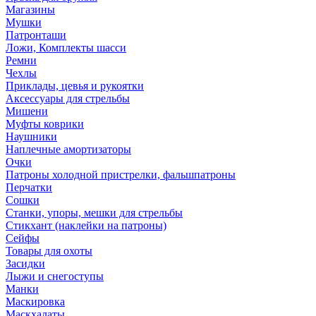
Магазины
Мушки
Патронташи
Ложи, Комплекты шасси
Ремни
Чехлы
Приклады, цевья и рукоятки
Аксессуары для стрельбы
Мишени
Муфты коврики
Наушники
Наплечные амортизаторы
Очки
Патроны холодной пристрелки, фальшпатроны
Перчатки
Сошки
Станки, упоры, мешки для стрельбы
Стикхант (наклейки на патроны)
Сейфы
Товары для охоты
Засидки
Лыжи и снегоступы
Манки
Маскировка
Маскхалаты