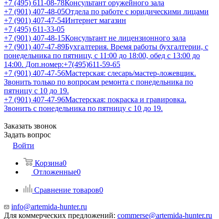
+7 (495) 611-08-78
Консультант оружейного зала
+7 (901) 407-48-05
Отдела по работе с юридическими лицами
+7 (901) 407-47-54
Интернет магазин
+7 (495) 611-33-05
+7 (901) 407-48-15
Консультант не лицензионного зала
+7 (901) 407-47-89
Бухгалтерия. Время работы бухгалтерии, с
понедельника по пятницу, с 11:00 до 18:00, обед с 13:00 до
14:00. Доп.номер:+7(495)611-59-65
+7 (901) 407-47-56
Мастерская: слесарь/мастер-ложевщик.
Звонить только по вопросам ремонта с понедельника по
пятницу с 10 до 19.
+7 (901) 407-47-96
Мастерская: покраска и гравировка.
Звонить с понедельника по пятницу с 10 до 19.
Заказать звонок
Задать вопрос
Войти
Корзина
0
Отложенные
0
Сравнение товаров
0
info@artemida-hunter.ru
Для коммерческих предложений:
commerse@artemida-hunter.ru