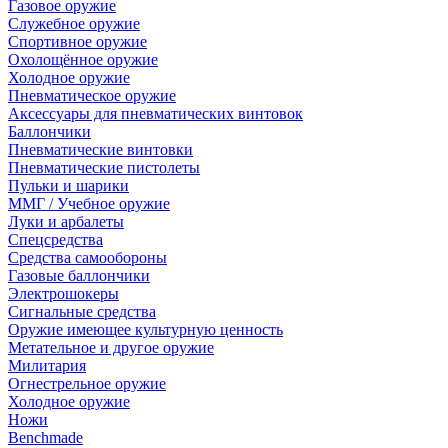
Газовое оружие
Служебное оружие
Спортивное оружие
Охолощённое оружие
Холодное оружие
Пневматическое оружие
Аксессуары для пневматических винтовок
Баллончики
Пневматические винтовки
Пневматические пистолеты
Пульки и шарики
ММГ / Учебное оружие
Луки и арбалеты
Спецсредства
Средства самообороны
Газовые баллончики
Электрошокеры
Сигнальные средства
Оружие имеющее культурную ценность
Метательное и другое оружие
Милитария
Огнестрельное оружие
Холодное оружие
Ножи
Benchmade