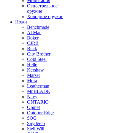
Милитария
Огнестрельное
оружие
Холодное оружие
Ножи
Benchmade
Al Mar
Boker
CJRB
Buck
City Brother
Cold Steel
Helle
Kershaw
Marser
Mora
Leatherman
Mr.BLADE
Navy
ONTARIO
Opinel
Outdoor Edge
SOG
Spyderco
Stell Will