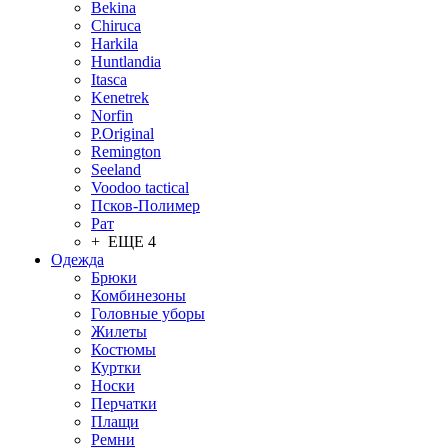
Bekina
Chiruсa
Harkila
Huntlandia
Itasca
Kenetrek
Norfin
P.Original
Remington
Seeland
Voodoo tactical
Псков-Полимер
Рат
+ ЕЩЕ 4
Одежда
Брюки
Комбинезоны
Головные уборы
Жилеты
Костюмы
Куртки
Носки
Перчатки
Плащи
Ремни