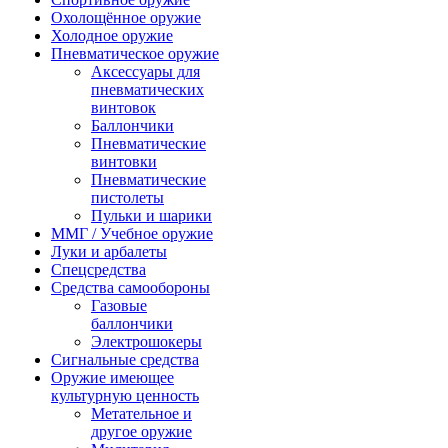
Охолощённое оружие
Холодное оружие
Пневматическое оружие
Аксессуары для
пневматических
винтовок
Баллончики
Пневматические
винтовки
Пневматические
пистолеты
Пульки и шарики
ММГ / Учебное оружие
Луки и арбалеты
Спецсредства
Средства самообороны
Газовые
баллончики
Электрошокеры
Сигнальные средства
Оружие имеющее
культурную ценность
Метательное и
другое оружие