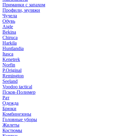
Приманки с запахом
Профили, муляжи
Чучела
Обувь
Aigle
Bekina
Chiruсa
Harkila
Huntlandia
Itasca
Kenetrek
Norfin
P.Original
Remington
Seeland
Voodoo tactical
Псков-Полимер
Рат
Одежда
Брюки
Комбинезоны
Головные уборы
Жилеты
Костюмы
Куртки