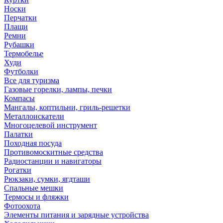
Носки
Перчатки
Плащи
Ремни
Рубашки
Термобелье
Худи
Футболки
Все для туризма
Газовые горелки, лампы, печки
Компасы
Мангалы, коптильни, гриль-решетки
Металлоискатели
Многоцелевой инструмент
Палатки
Походная посуда
Противомоскитные средства
Радиостанции и навигаторы
Рогатки
Рюкзаки, сумки, ягдташи
Спальные мешки
Термосы и фляжки
Фотоохота
Элементы питания и зарядные устройства