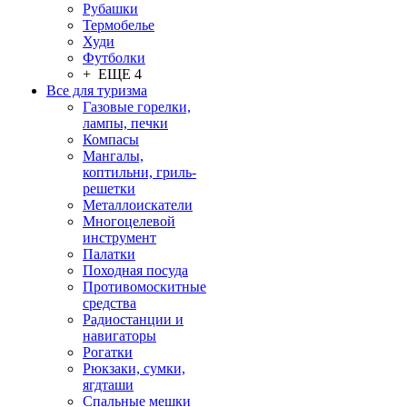
Рубашки
Термобелье
Худи
Футболки
+ ЕЩЕ 4
Все для туризма
Газовые горелки,
лампы, печки
Компасы
Мангалы,
коптильни, гриль-
решетки
Металлоискатели
Многоцелевой
инструмент
Палатки
Походная посуда
Противомоскитные
средства
Радиостанции и
навигаторы
Рогатки
Рюкзаки, сумки,
ягдташи
Спальные мешки