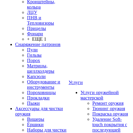
Кронштейны,
кольца
ЛЦУ
ПНВ и
Тепловизоры
Прицелы
Фонари
+ ЕЩЕ 1
Снаряжение патронов
Пули
Гильзы
Порох
Матрицы,
шеллхолдеры
Капсюли
Оборудование и
Услуги
инструменты
Пороховницы
Услуги оружейной
Прокладки
мастерской
Пыжи
Ремонт оружия
Аксессуары для чистки
Тюнинг оружия
оружия
Покраска оружия
Вишеры
Удаление Soft-
Ёршики
touch покрытия с
Наборы для чистки
последующей