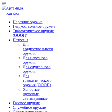
Каталог
Нарезное оружие
Гладкоствольное оружие
Травматическое оружие
(ОООП)
Патроны
Для
гладкоствольного
оружия
Для нарезного
оружия
Для служебного
оружия
Для
травматического
оружия (ОООП)
Холостые,
шумовые,
светозвуковые
Газовое оружие
Служебное оружие
Спортивное оружие