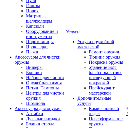
Пули
Гильзы
Порох
Матрицы,
шеллхолдеры
Капсюли
Оборудование и
Услуги
инструменты
Пороховницы
Услуги оружейной
Прокладки
мастерской
Пыжи
Ремонт оружия
Аксессуары для чистки
Тюнинг оружия
оружия
Покраска оружия
Вишеры
Удаление Soft-
Ёршики
touch покрытия с
Наборы для чистки
последующей
Оружейная химия
покраской
Патчи, Тампоны
Прейскурант
Центры для чистки
мастерской
оружия
Дополнительные
Шомпола
услуги
Аксессуары для оружия
Комиссионный
Антабки
отдел
Дульные насадки
Переоформление
Бланки ствола
оружия