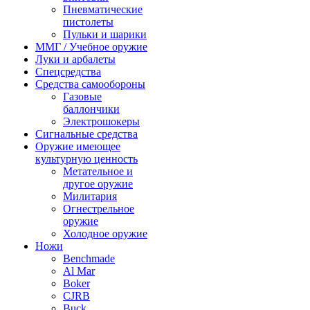
Пневматические
пистолеты
Пульки и шарики
ММГ / Учебное оружие
Луки и арбалеты
Спецсредства
Средства самообороны
Газовые
баллончики
Электрошокеры
Сигнальные средства
Оружие имеющее
культурную ценность
Метательное и
другое оружие
Милитария
Огнестрельное
оружие
Холодное оружие
Ножи
Benchmade
Al Mar
Boker
CJRB
Buck