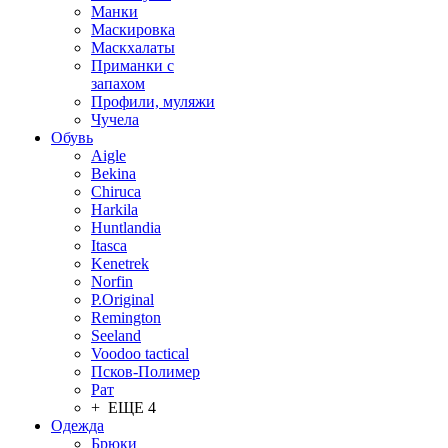
Манки
Маскировка
Маскхалаты
Приманки с
запахом
Профили, муляжи
Чучела
Обувь
Aigle
Bekina
Chiruсa
Harkila
Huntlandia
Itasca
Kenetrek
Norfin
P.Original
Remington
Seeland
Voodoo tactical
Псков-Полимер
Рат
+ ЕЩЕ 4
Одежда
Брюки