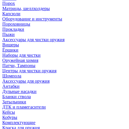
Порох
Матрицы, шеллхолдеры
Капсюли
Оборудование и инструменты
Пороховницы
Прокладки
Пыжи
Аксессуары для чистки оружия
Вишеры
Ёршики
Наборы для чистки
Оружейная химия
Патчи, Тампоны
Центры для чистки оружия
Шомпола
Аксессуары для оружия
Антабки
Дульные насадки
Бланки ствола
Затыльники
ДТК и пламегасители
Кейсы
Кобуры
Комплектующие
Краска для оружия