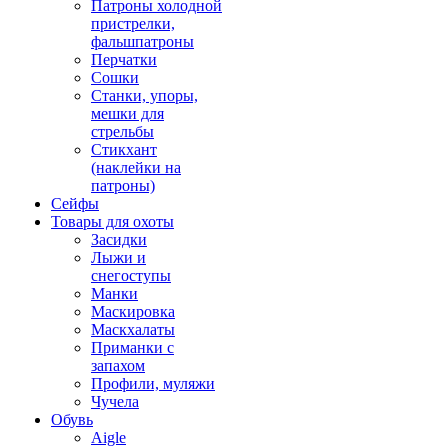
Патроны холодной
пристрелки,
фальшпатроны
Перчатки
Сошки
Станки, упоры,
мешки для
стрельбы
Стикхант
(наклейки на
патроны)
Сейфы
Товары для охоты
Засидки
Лыжи и
снегоступы
Манки
Маскировка
Маскхалаты
Приманки с
запахом
Профили, муляжи
Чучела
Обувь
Aigle