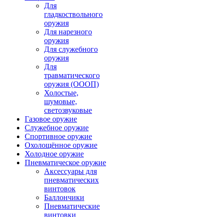
Для
гладкоствольного
оружия
Для нарезного
оружия
Для служебного
оружия
Для
травматического
оружия (ОООП)
Холостые,
шумовые,
светозвуковые
Газовое оружие
Служебное оружие
Спортивное оружие
Охолощённое оружие
Холодное оружие
Пневматическое оружие
Аксессуары для
пневматических
винтовок
Баллончики
Пневматические
винтовки