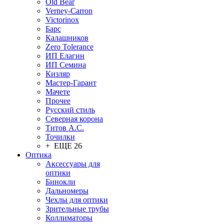
Old Bear
Verney-Carron
Victorinox
Барс
Калашников
Zero Tolerance
ИП Елагин
ИП Семина
Кизляр
Мастер-Гарант
Мачете
Прочее
Русский стиль
Северная корона
Титов А.С.
Точилки
+ ЕЩЕ 26
Оптика
Аксессуары для
оптики
Бинокли
Дальномеры
Чехлы для оптики
Зрительные трубы
Коллиматоры