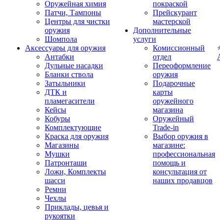
Оружейная химия
покраской
Патчи, Тампоны
Прейскурант
Центры для чистки
мастерской
оружия
Дополнительные
Шомпола
услуги
Аксессуары для оружия
Комиссионный
Антабки
отдел
Дульные насадки
Переоформление
Бланки ствола
оружия
Затыльники
Подарочные
ДТК и
карты
пламегасители
оружейного
Кейсы
магазина
Кобуры
Оружейный
Комплектующие
Trade-in
Краска для оружия
Выбор оружия в
Магазины
магазине:
Мушки
профессиональная
Патронташи
помощь и
Ложи, Комплекты
консультация от
шасси
наших продавцов
Ремни
Чехлы
Приклады, цевья и
рукоятки