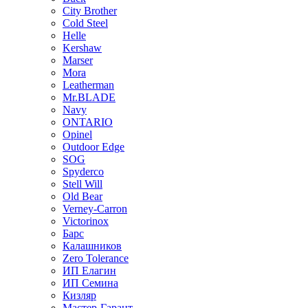
City Brother
Cold Steel
Helle
Kershaw
Marser
Mora
Leatherman
Mr.BLADE
Navy
ONTARIO
Opinel
Outdoor Edge
SOG
Spyderco
Stell Will
Old Bear
Verney-Carron
Victorinox
Барс
Калашников
Zero Tolerance
ИП Елагин
ИП Семина
Кизляр
Мастер-Гарант