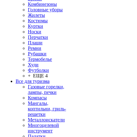
Комбинезоны
Головные уборы
Жилеты
Костюмы
Куртки
Носки
Перчатки
Плащи
Ремни
Рубашки
Термобелье
Худи
Футболки
+ ЕЩЕ 4
Все для туризма
Газовые горелки,
лампы, печки
Компасы
Мангалы,
коптильни, гриль-
решетки
Металлоискатели
Многоцелевой
инструмент
Палатки