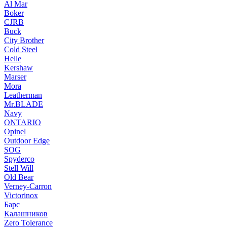
Al Mar
Boker
CJRB
Buck
City Brother
Cold Steel
Helle
Kershaw
Marser
Mora
Leatherman
Mr.BLADE
Navy
ONTARIO
Opinel
Outdoor Edge
SOG
Spyderco
Stell Will
Old Bear
Verney-Carron
Victorinox
Барс
Калашников
Zero Tolerance