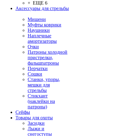
+ ЕЩЕ 6
Аксессуары для стрельбы
Мишени
Муфты коврики
Наушники
Наплечные
амортизаторы
Очки
Патроны холодной
пристрелки,
фальшпатроны
Перчатки
Сошки
Станки, упоры,
мешки для
стрельбы
Стикхант
(наклейки на
патроны)
Сейфы
Товары для охоты
Засидки
Лыжи и
снегоступы