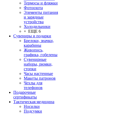
Термосы и фляжки
Фотоохота
Элементы питания
и зарядные
устройства
Холодильники
+ ЕЩЕ 6
Сувениры и подарки
Брелоки, значки,
карабины
Живопись,
графика, гобелены
Сувенирные
наборы, рюмки,
стопки
Часы настенные
Макеты патронов
Чехлы для
телефонов
Подарочные
сертификаты
Тактическая медицина
Носилки
Подсумки