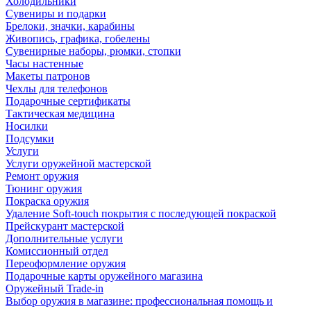
Холодильники
Сувениры и подарки
Брелоки, значки, карабины
Живопись, графика, гобелены
Сувенирные наборы, рюмки, стопки
Часы настенные
Макеты патронов
Чехлы для телефонов
Подарочные сертификаты
Тактическая медицина
Носилки
Подсумки
Услуги
Услуги оружейной мастерской
Ремонт оружия
Тюнинг оружия
Покраска оружия
Удаление Soft-touch покрытия с последующей покраской
Прейскурант мастерской
Дополнительные услуги
Комиссионный отдел
Переоформление оружия
Подарочные карты оружейного магазина
Оружейный Trade-in
Выбор оружия в магазине: профессиональная помощь и