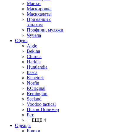
Манки
Маскировка
Маскхалаты
Приманки с
запахом
Профили, муляжи
Чучела
Обувь
Aigle
Bekina
Chiruсa
Harkila
Huntlandia
Itasca
Kenetrek
Norfin
P.Original
Remington
Seeland
Voodoo tactical
Псков-Полимер
Рат
+ ЕЩЕ 4
Одежда
Брюки