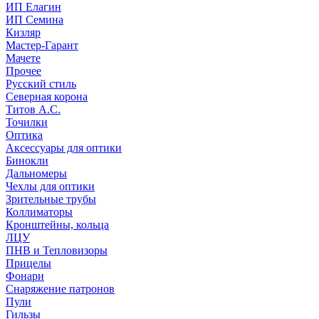
ИП Елагин
ИП Семина
Кизляр
Мастер-Гарант
Мачете
Прочее
Русский стиль
Северная корона
Титов А.С.
Точилки
Оптика
Аксессуары для оптики
Бинокли
Дальномеры
Чехлы для оптики
Зрительные трубы
Коллиматоры
Кронштейны, кольца
ЛЦУ
ПНВ и Тепловизоры
Прицелы
Фонари
Снаряжение патронов
Пули
Гильзы