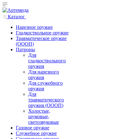
Каталог
Нарезное оружие
Гладкоствольное оружие
Травматическое оружие
(ОООП)
Патроны
Для
гладкоствольного
оружия
Для нарезного
оружия
Для служебного
оружия
Для
травматического
оружия (ОООП)
Холостые,
шумовые,
светозвуковые
Газовое оружие
Служебное оружие
Спортивное оружие