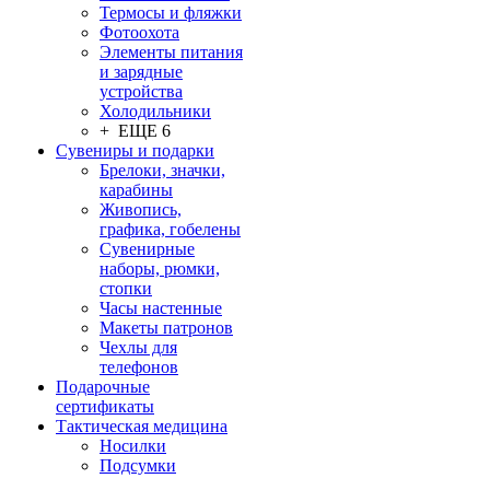
Термосы и фляжки
Фотоохота
Элементы питания
и зарядные
устройства
Холодильники
+ ЕЩЕ 6
Сувениры и подарки
Брелоки, значки,
карабины
Живопись,
графика, гобелены
Сувенирные
наборы, рюмки,
стопки
Часы настенные
Макеты патронов
Чехлы для
телефонов
Подарочные
сертификаты
Тактическая медицина
Носилки
Подсумки