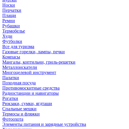
Носки
Перчатки
Плащи
Ремни
Рубашки
Термобелье
Худи
Футболки
Все для туризма
Газовые горелки, лампы, печки
Компасы
Мангалы, коптильни, гриль-решетки
Металлоискатели
Многоцелевой инструмент
Палатки
Походная посуда
Противомоскитные средства
Радиостанции и навигаторы
Рогатки
Рюкзаки, сумки, ягдташи
Спальные мешки
Термосы и фляжки
Фотоохота
Элементы питания и зарядные устройства