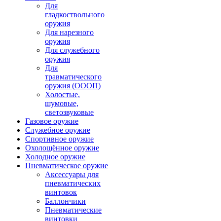
Для
гладкоствольного
оружия
Для нарезного
оружия
Для служебного
оружия
Для
травматического
оружия (ОООП)
Холостые,
шумовые,
светозвуковые
Газовое оружие
Служебное оружие
Спортивное оружие
Охолощённое оружие
Холодное оружие
Пневматическое оружие
Аксессуары для
пневматических
винтовок
Баллончики
Пневматические
винтовки