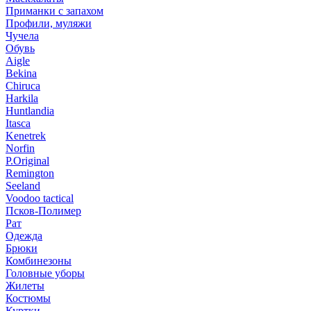
Приманки с запахом
Профили, муляжи
Чучела
Обувь
Aigle
Bekina
Chiruсa
Harkila
Huntlandia
Itasca
Kenetrek
Norfin
P.Original
Remington
Seeland
Voodoo tactical
Псков-Полимер
Рат
Одежда
Брюки
Комбинезоны
Головные уборы
Жилеты
Костюмы
Куртки