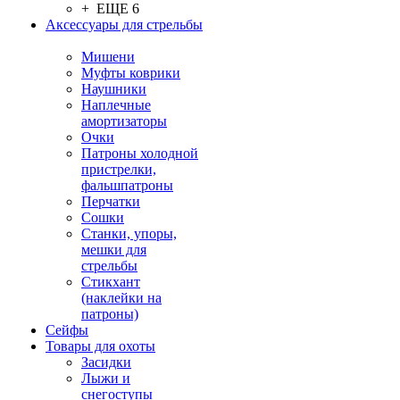
+ ЕЩЕ 6
Аксессуары для стрельбы
Мишени
Муфты коврики
Наушники
Наплечные
амортизаторы
Очки
Патроны холодной
пристрелки,
фальшпатроны
Перчатки
Сошки
Станки, упоры,
мешки для
стрельбы
Стикхант
(наклейки на
патроны)
Сейфы
Товары для охоты
Засидки
Лыжи и
снегоступы