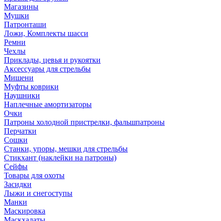
Магазины
Мушки
Патронташи
Ложи, Комплекты шасси
Ремни
Чехлы
Приклады, цевья и рукоятки
Аксессуары для стрельбы
Мишени
Муфты коврики
Наушники
Наплечные амортизаторы
Очки
Патроны холодной пристрелки, фальшпатроны
Перчатки
Сошки
Станки, упоры, мешки для стрельбы
Стикхант (наклейки на патроны)
Сейфы
Товары для охоты
Засидки
Лыжи и снегоступы
Манки
Маскировка
Маскхалаты