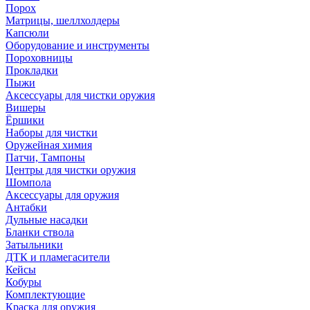
Порох
Матрицы, шеллхолдеры
Капсюли
Оборудование и инструменты
Пороховницы
Прокладки
Пыжи
Аксессуары для чистки оружия
Вишеры
Ёршики
Наборы для чистки
Оружейная химия
Патчи, Тампоны
Центры для чистки оружия
Шомпола
Аксессуары для оружия
Антабки
Дульные насадки
Бланки ствола
Затыльники
ДТК и пламегасители
Кейсы
Кобуры
Комплектующие
Краска для оружия