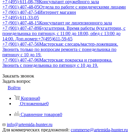
+7 (495) 611-08-78
Консультант оружейного зала
+7 (901) 407-48-05
Отдела по работе с юридическими лицами
+7 (901) 407-47-54
Интернет магазин
+7 (495) 611-33-05
+7 (901) 407-48-15
Консультант не лицензионного зала
+7 (901) 407-47-89
Бухгалтерия. Время работы бухгалтерии, с
понедельника по пятницу, с 11:00 до 18:00, обед с 13:00 до
14:00. Доп.номер:+7(495)611-59-65
+7 (901) 407-47-56
Мастерская: слесарь/мастер-ложевщик.
Звонить только по вопросам ремонта с понедельника по
пятницу с 10 до 19.
+7 (901) 407-47-96
Мастерская: покраска и гравировка.
Звонить с понедельника по пятницу с 10 до 19.
Заказать звонок
Задать вопрос
Войти
Корзина
0
Отложенные
0
Сравнение товаров
0
info@artemida-hunter.ru
Для коммерческих предложений:
commerse@artemida-hunter.ru