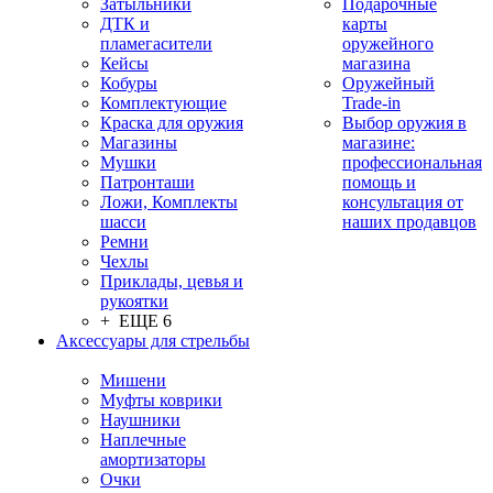
Затыльники
Подарочные
ДТК и
карты
пламегасители
оружейного
Кейсы
магазина
Кобуры
Оружейный
Комплектующие
Trade-in
Краска для оружия
Выбор оружия в
Магазины
магазине:
Мушки
профессиональная
Патронташи
помощь и
Ложи, Комплекты
консультация от
шасси
наших продавцов
Ремни
Чехлы
Приклады, цевья и
рукоятки
+ ЕЩЕ 6
Аксессуары для стрельбы
Мишени
Муфты коврики
Наушники
Наплечные
амортизаторы
Очки