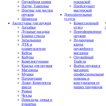
Оружейная химия
покраской
Патчи, Тампоны
Прейскурант
Центры для чистки
мастерской
оружия
Дополнительные
Шомпола
услуги
Аксессуары для оружия
Комиссионный
Антабки
отдел
Дульные насадки
Переоформление
Бланки ствола
оружия
Затыльники
Подарочные
ДТК и
карты
пламегасители
оружейного
Кейсы
магазина
Кобуры
Оружейный
Комплектующие
Trade-in
Краска для оружия
Выбор оружия в
Магазины
магазине:
Мушки
профессиональная
Патронташи
помощь и
Ложи, Комплекты
консультация от
шасси
наших продавцов
Ремни
Чехлы
Приклады, цевья и
рукоятки