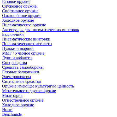
Газовое оружие
Служебное оружие
Спортивное оружие
Охолощённое оружие
Холодное оружие
Пневматическое оружие
Аксессуары для пневматических винтовок
Баллончики
Пневматические винтовки
Пневматические пистолеты
Пульки и шарики
ММГ / Учебное оружие
Луки и арбалеты
Спецсредства
Средства самообороны
Газовые баллончики
Электрошокеры
Сигнальные средства
Оружие имеющее культурную ценность
Метательное и другое оружие
Милитария
Огнестрельное оружие
Холодное оружие
Ножи
Benchmade