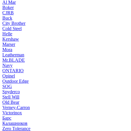
Al Mar
Boker
CJRB
Buck
City Brother
Cold Steel
Helle
Kershaw
Marser
Mora
Leatherman
Mr.BLADE
Navy
ONTARIO
Opinel
Outdoor Edge
SOG
Spyderco
Stell Will
Old Bear
Verney-Carron
Victorinox
Барс
Калашников
Zero Tolerance