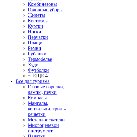
Комбинезоны
Головные уборы
Жилеты
Костюмы
Куртки
Носки
Перчатки
Плащи
Ремни
Рубашки
Термобелье
Худи
Футболки
+ ЕЩЕ 4
Все для туризма
Газовые горелки,
лампы, печки
Компасы
Мангалы,
коптильни, гриль-
решетки
Металлоискатели
Многоцелевой
инструмент
Палатки