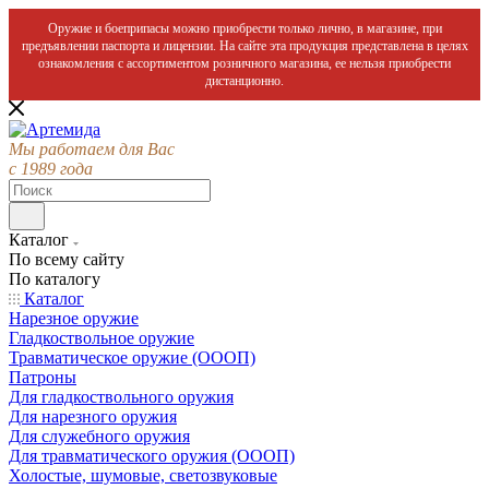
Оружие и боеприпасы можно приобрести только лично, в магазине, при
предъявлении паспорта и лицензии. На сайте эта продукция представлена в целях
ознакомления с ассортиментом розничного магазина, ее нельзя приобрести
дистанционно.
Мы работаем для Вас
с 1989 года
Каталог
По всему сайту
По каталогу
Каталог
Нарезное оружие
Гладкоствольное оружие
Травматическое оружие (ОООП)
Патроны
Для гладкоствольного оружия
Для нарезного оружия
Для служебного оружия
Для травматического оружия (ОООП)
Холостые, шумовые, светозвуковые