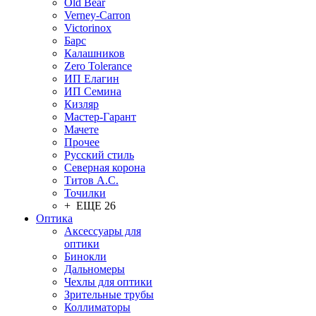
Old Bear
Verney-Carron
Victorinox
Барс
Калашников
Zero Tolerance
ИП Елагин
ИП Семина
Кизляр
Мастер-Гарант
Мачете
Прочее
Русский стиль
Северная корона
Титов А.С.
Точилки
+ ЕЩЕ 26
Оптика
Аксессуары для
оптики
Бинокли
Дальномеры
Чехлы для оптики
Зрительные трубы
Коллиматоры