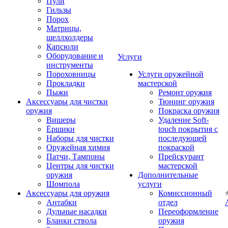
Пули
Гильзы
Порох
Матрицы,
шеллхолдеры
Капсюли
Оборудование и
Услуги
инструменты
Пороховницы
Услуги оружейной
Прокладки
мастерской
Пыжи
Ремонт оружия
Аксессуары для чистки
Тюнинг оружия
оружия
Покраска оружия
Вишеры
Удаление Soft-
Ёршики
touch покрытия с
Наборы для чистки
последующей
Оружейная химия
покраской
Патчи, Тампоны
Прейскурант
Центры для чистки
мастерской
оружия
Дополнительные
Шомпола
услуги
Аксессуары для оружия
Комиссионный
Антабки
отдел
Дульные насадки
Переоформление
Бланки ствола
оружия