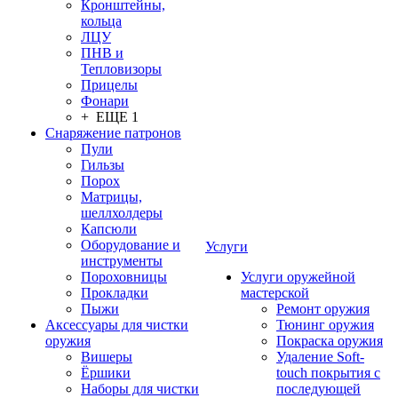
Кронштейны,
кольца
ЛЦУ
ПНВ и
Тепловизоры
Прицелы
Фонари
+ ЕЩЕ 1
Снаряжение патронов
Пули
Гильзы
Порох
Матрицы,
шеллхолдеры
Капсюли
Оборудование и
Услуги
инструменты
Пороховницы
Услуги оружейной
Прокладки
мастерской
Пыжи
Ремонт оружия
Аксессуары для чистки
Тюнинг оружия
оружия
Покраска оружия
Вишеры
Удаление Soft-
Ёршики
touch покрытия с
Наборы для чистки
последующей