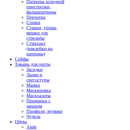
Патроны холодной
пристрелки,
фальшпатроны
Перчатки
Сошки
Станки, упоры,
мешки для
стрельбы
Стикхант
(наклейки на
патроны)
Сейфы
Товары для охоты
Засидки
Лыжи и
снегоступы
Манки
Маскировка
Маскхалаты
Приманки с
запахом
Профили, муляжи
Чучела
Обувь
Aigle