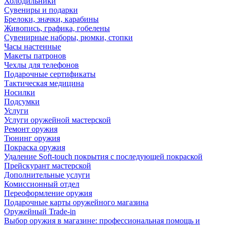
Холодильники
Сувениры и подарки
Брелоки, значки, карабины
Живопись, графика, гобелены
Сувенирные наборы, рюмки, стопки
Часы настенные
Макеты патронов
Чехлы для телефонов
Подарочные сертификаты
Тактическая медицина
Носилки
Подсумки
Услуги
Услуги оружейной мастерской
Ремонт оружия
Тюнинг оружия
Покраска оружия
Удаление Soft-touch покрытия с последующей покраской
Прейскурант мастерской
Дополнительные услуги
Комиссионный отдел
Переоформление оружия
Подарочные карты оружейного магазина
Оружейный Trade-in
Выбор оружия в магазине: профессиональная помощь и