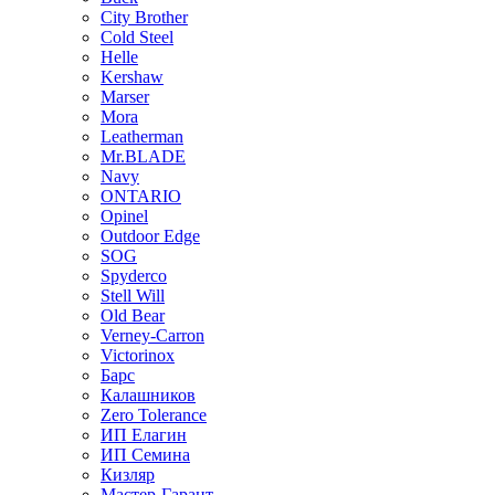
City Brother
Cold Steel
Helle
Kershaw
Marser
Mora
Leatherman
Mr.BLADE
Navy
ONTARIO
Opinel
Outdoor Edge
SOG
Spyderco
Stell Will
Old Bear
Verney-Carron
Victorinox
Барс
Калашников
Zero Tolerance
ИП Елагин
ИП Семина
Кизляр
Мастер-Гарант