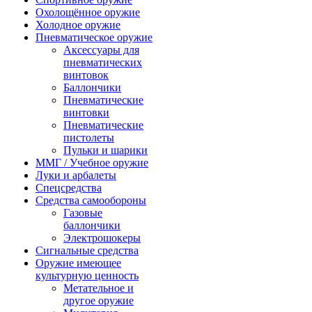
Охолощённое оружие
Холодное оружие
Пневматическое оружие
Аксессуары для
пневматических
винтовок
Баллончики
Пневматические
винтовки
Пневматические
пистолеты
Пульки и шарики
ММГ / Учебное оружие
Луки и арбалеты
Спецсредства
Средства самообороны
Газовые
баллончики
Электрошокеры
Сигнальные средства
Оружие имеющее
культурную ценность
Метательное и
другое оружие