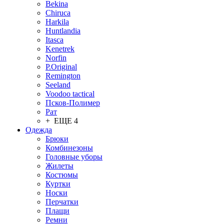
Bekina
Chiruсa
Harkila
Huntlandia
Itasca
Kenetrek
Norfin
P.Original
Remington
Seeland
Voodoo tactical
Псков-Полимер
Рат
+ ЕЩЕ 4
Одежда
Брюки
Комбинезоны
Головные уборы
Жилеты
Костюмы
Куртки
Носки
Перчатки
Плащи
Ремни