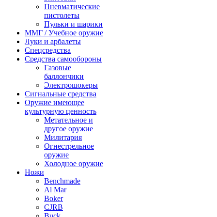
Пневматические
пистолеты
Пульки и шарики
ММГ / Учебное оружие
Луки и арбалеты
Спецсредства
Средства самообороны
Газовые
баллончики
Электрошокеры
Сигнальные средства
Оружие имеющее
культурную ценность
Метательное и
другое оружие
Милитария
Огнестрельное
оружие
Холодное оружие
Ножи
Benchmade
Al Mar
Boker
CJRB
Buck