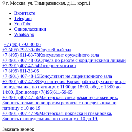
г. Москва, ул. Тимирязевская, д.11, корп.1
Вконтакте
Telegram
YouTube
Одноклассники
WhatsApp
+7 (495) 792-30-06
+7 (495) 792-30-06
Оружейный зал
+7 (495) 611-08-78
Консультант оружейного зала
+7 (901) 407-48-05
Отдела по работе с юридическими лицами
+7 (901) 407-47-54
Интернет магазин
+7 (495) 611-33-05
+7 (901) 407-48-15
Консультант не лицензионного зала
+7 (901) 407-47-89
Бухгалтерия. Время работы бухгалтерии, с
понедельника по пятницу, с 11:00 до 18:00, обед с 13:00 до
14:00. Доп.номер:+7(495)611-59-65
+7 (901) 407-47-56
Мастерская: слесарь/мастер-ложевщик.
Звонить только по вопросам ремонта с понедельника по
пятницу с 10 до 19.
+7 (901) 407-47-96
Мастерская: покраска и гравировка.
Звонить с понедельника по пятницу с 10 до 19.
Заказать звонок