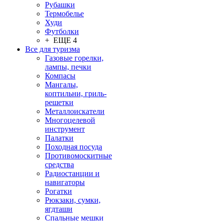
Рубашки
Термобелье
Худи
Футболки
+ ЕЩЕ 4
Все для туризма
Газовые горелки,
лампы, печки
Компасы
Мангалы,
коптильни, гриль-
решетки
Металлоискатели
Многоцелевой
инструмент
Палатки
Походная посуда
Противомоскитные
средства
Радиостанции и
навигаторы
Рогатки
Рюкзаки, сумки,
ягдташи
Спальные мешки