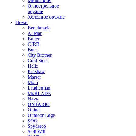
Милитария
Огнестрельное
оружие
Холодное оружие
Ножи
Benchmade
Al Mar
Boker
CJRB
Buck
City Brother
Cold Steel
Helle
Kershaw
Marser
Mora
Leatherman
Mr.BLADE
Navy
ONTARIO
Opinel
Outdoor Edge
SOG
Spyderco
Stell Will